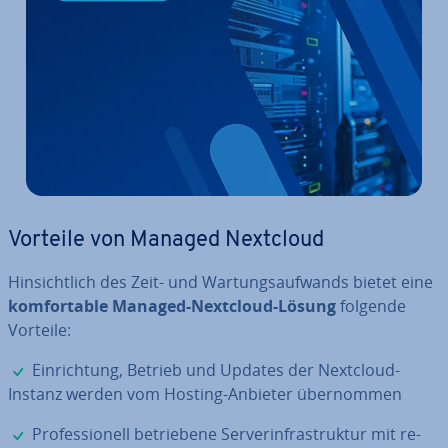
Vorteile von Managed Nextcloud
Hin­sicht­lich des Zeit- und War­tungs­auf­wands bietet eine
kom­for­ta­ble Managed-Nextcloud-Lösung
folgende
Vorteile:
✓
Ein­rich­tung, Betrieb und Updates der Nextcloud-
Instanz werden vom Hosting-Anbieter über­nom­men
✓
Pro­fes­sio­nell be­trie­be­ne Ser­ver­in­fra­struk­tur mit re­