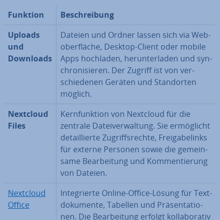
Funktion
Be­schrei­bung
Uploads
Dateien und Ordner lassen sich via Web­
und
ober­flä­che, Desktop-Client oder mobile
Downloads
Apps hochladen, her­un­ter­la­den und syn­
chro­ni­sie­ren. Der Zugriff ist von ver­
schie­de­nen Geräten und Stand­or­ten
möglich.
Nextcloud
Kern­funk­ti­on von Nextcloud für die
Files
zentrale Da­tei­ver­wal­tung. Sie er­mög­licht
de­tail­lier­te Zu­griffs­rech­te, Frei­ga­be­l­inks
für externe Personen sowie die ge­mein­
sa­me Be­ar­bei­tung und Kom­men­tie­rung
von Dateien.
Nextcloud
In­te­grier­te Online-Office-Lösung für Text­
Office
do­ku­men­te, Tabellen und Prä­sen­ta­tio­
nen. Die Be­ar­bei­tung erfolgt kol­la­bo­ra­tiv