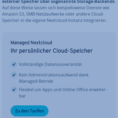
externer Speicher über so­ge­nann­te Storage-Backends
.
Auf diese Weise lassen sich bei­spiels­wei­se Dienste wie
Amazon S3, SMB-Netz­lauf­wer­ke oder andere Cloud-
Speicher in die eigene Nextcloud-Instanz in­te­grie­ren.
Managed Nextcloud
Ihr per­sön­li­cher Cloud-Speicher
Voll­stän­di­ge Da­ten­sou­ve­rä­ni­tät
Kein Ad­mi­nis­tra­ti­ons­auf­wand dank
Managed-Betrieb
Flexibel um Apps und Online Office er­wei­ter­
bar
Zu den Tarifen