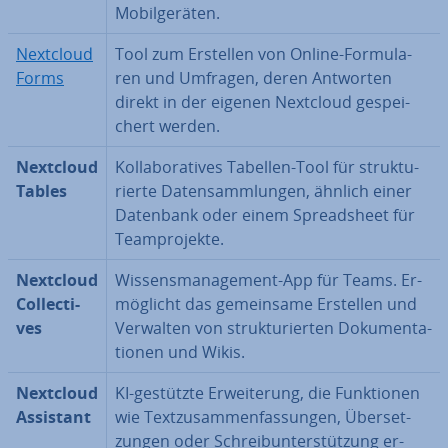
Mo­bil­ge­rä­ten.
Nextcloud
Tool zum Erstellen von Online-For­mu­la­
Forms
ren und Umfragen, deren Antworten
direkt in der eigenen Nextcloud ge­spei­
chert werden.
Nextcloud
Kol­la­bo­ra­ti­ves Tabellen-Tool für struk­tu­
Tables
rier­te Da­ten­samm­lun­gen, ähnlich einer
Datenbank oder einem Spreadsheet für
Team­pro­jek­te.
Nextcloud
Wis­sens­ma­nage­ment-App für Teams. Er­
Coll­ec­ti­
mög­licht das ge­mein­sa­me Erstellen und
ves
Verwalten von struk­tu­rier­ten Do­ku­men­ta­
tio­nen und Wikis.
Nextcloud
KI-gestützte Er­wei­te­rung, die Funk­tio­nen
Assistant
wie Text­zu­sam­men­fas­sun­gen, Über­set­
zun­gen oder Schreib­un­ter­stüt­zung er­