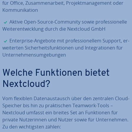
für Office, Zu­sam­men­ar­beit, Pro­jekt­ma­nage­ment oder
Kom­mu­ni­ka­ti­on
✓
Aktive Open-Source-Community sowie pro­fes­sio­nel­le
Wei­ter­ent­wick­lung durch die Nextcloud GmbH
✓
En­ter­pri­se-Angebote mit pro­fes­sio­nel­lem Support, er­
wei­ter­ten Si­cher­heits­funk­tio­nen und In­te­gra­tio­nen für
Un­ter­neh­mens­um­ge­bun­gen
Welche Funk­tio­nen bietet
Nextcloud?
Vom flexiblen Da­ten­aus­tausch über den zentralen Cloud-
Speicher bis hin zu prak­ti­schen Teamwork-Tools –
Nextcloud umfasst ein breites Set an Funk­tio­nen für
private Nut­ze­rin­nen und Nutzer sowie für Un­ter­neh­men.
Zu den wich­tigs­ten zählen: