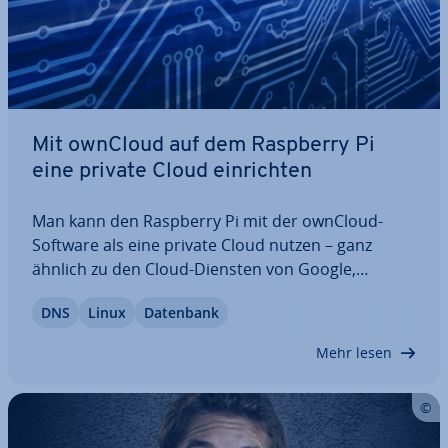
Mit ownCloud auf dem Raspberry Pi
eine private Cloud ein­rich­ten
Man kann den Raspberry Pi mit der ownCloud-
Software als eine private Cloud nutzen – ganz
ähnlich zu den Cloud-Diensten von Google,
Amazon oder Dropbox. Die Kosten hierfür sind
DNS
Linux
Datenbank
über­schau­bar und obendrein bringt ein
ownCloud-Server einige Vorteile mit sich – vor
Mehr lesen
allem hin­sicht­lich…