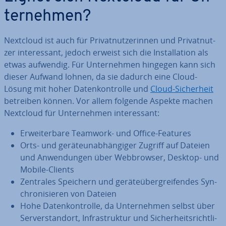
ter­neh­men?
Nextcloud ist auch für Pri­vat­nut­ze­rin­nen und Pri­vat­nut­
zer in­ter­es­sant, jedoch erweist sich die In­stal­la­ti­on als
etwas aufwendig. Für Un­ter­neh­men hingegen kann sich
dieser Aufwand lohnen, da sie dadurch eine Cloud-
Lösung mit hoher Da­ten­kon­trol­le und
Cloud-Si­cher­heit
betreiben können. Vor allem folgende Aspekte machen
Nextcloud für Un­ter­neh­men in­ter­es­sant:
Er­wei­ter­ba­re Teamwork- und Office-Features
Orts- und ge­rä­te­un­ab­hän­gi­ger Zugriff auf Dateien
und An­wen­dun­gen über Web­brow­ser, Desktop- und
Mobile-Clients
Zentrales Speichern und ge­rä­te­über­grei­fen­des Syn­
chro­ni­sie­ren von Dateien
Hohe Da­ten­kon­trol­le, da Un­ter­neh­men selbst über
Ser­ver­stand­ort, In­fra­struk­tur und Si­cher­heits­richt­li­