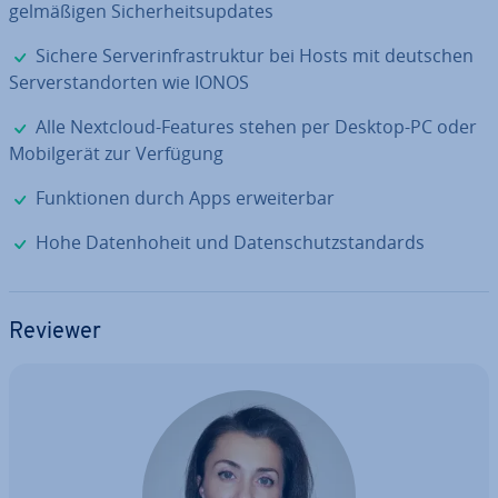
gel­mä­ßi­gen Si­cher­heits­up­dates
✓
Sichere Ser­ver­in­fra­struk­tur bei Hosts mit deutschen
Ser­ver­stand­or­ten wie IONOS
✓
Alle Nextcloud-Features stehen per Desktop-PC oder
Mo­bil­ge­rät zur Verfügung
✓
Funk­tio­nen durch Apps er­wei­ter­bar
✓
Hohe Da­ten­ho­heit und Da­ten­schutz­stan­dards
Reviewer