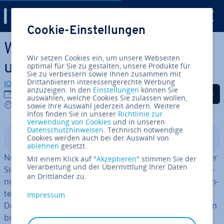
Digital Guide
Cookie-Einstellungen
Zum Haupt­in­halt springen
Was ist Nextcloud? Funktion
Wir setzen Cookies ein, um unsere Webseiten
und Vorteile erklärt
optimal für Sie zu gestalten, unsere Produkte für
Sie zu verbessern sowie Ihnen zusammen mit
Drittanbietern interessengerechte Werbung
IONOS Redaktion
anzuzeigen. In den
Einstellungen
können Sie
Auf Facebook teilen
Auf Twitter teilen
Auf LinkedIn tei
30.03.2026
auswählen, welche Cookies Sie zulassen wollen,
7 mins
sowie Ihre Auswahl jederzeit ändern. Weitere
Infos finden Sie in unserer
Richtlinie zur
Verwendung von Cookies
und in unseren
Datenschutzhinweisen
. Technisch notwendige
Cookies werden auch bei der Auswahl von
In­halts­ver­zeich­nis
ablehnen
gesetzt.
Nextcloud ist eine Open-Source-Cloud-Plattform, mit der
Mit einem Klick auf "
Akzeptieren
" stimmen Sie der
Verarbeitung und der Übermittlung Ihrer Daten
Sie Daten auf einem eigenen Server speichern, syn­chro­
an Drittländer zu.
ni­sie­ren und teilen können, ohne die Da­ten­ho­heit an Un­
ter­neh­men wie Google oder Apple abgeben zu müssen.
Impressum
Doch was ist Nextcloud im Detail und welche Funk­tio­nen
bietet die Software? In diesem Artikel erfahren Sie, wie