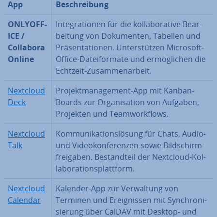
App
Be­schrei­bung
ON­LY­OFF­
In­te­gra­tio­nen für die kol­la­bo­ra­ti­ve Be­ar­
ICE /
bei­tung von Do­ku­men­ten, Tabellen und
Collabora
Prä­sen­ta­tio­nen. Un­ter­stüt­zen Microsoft-
Online
Office-Da­tei­for­ma­te und er­mög­li­chen die
Echtzeit-Zu­sam­men­ar­beit.
Nextcloud
Pro­jekt­ma­nage­ment-App mit Kanban-
Deck
Boards zur Or­ga­ni­sa­ti­on von Aufgaben,
Projekten und Team­work­flows.
Nextcloud
Kom­mu­ni­ka­ti­ons­lö­sung für Chats, Audio-
Talk
und Vi­deo­kon­fe­ren­zen sowie Bild­schirm­
frei­ga­ben. Be­stand­teil der Nextcloud-Kol­
la­bo­ra­ti­ons­platt­form.
Nextcloud
Kalender-App zur Ver­wal­tung von
Calendar
Terminen und Er­eig­nis­sen mit Syn­chro­ni­
sie­rung über CalDAV mit Desktop- und