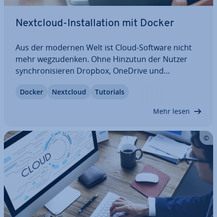
Nextcloud-In­stal­la­ti­on mit Docker
Aus der modernen Welt ist Cloud-Software nicht
mehr weg­zu­den­ken. Ohne Hinzutun der Nutzer
syn­chro­ni­sie­ren Dropbox, OneDrive und
OwnCloud Daten und Dateien zwischen End­ge­rä­
Docker
Nextcloud
Tutorials
ten. Wir erklären, wie sich die quell­of­fe­ne Lösung
Nextcloud in einer Docker-Um­ge­bun­gen in­stal­lie­
Mehr lesen
ren lässt.…