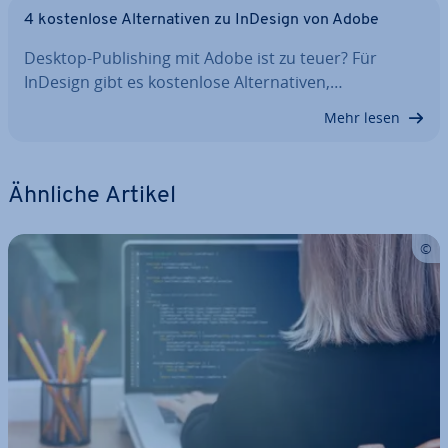
4 kos­ten­lo­se Al­ter­na­ti­ven zu InDesign von Adobe
Desktop-Pu­bli­shing mit Adobe ist zu teuer? Für
InDesign gibt es kos­ten­lo­se Al­ter­na­ti­ven,…
Mehr lesen
Ähnliche Artikel