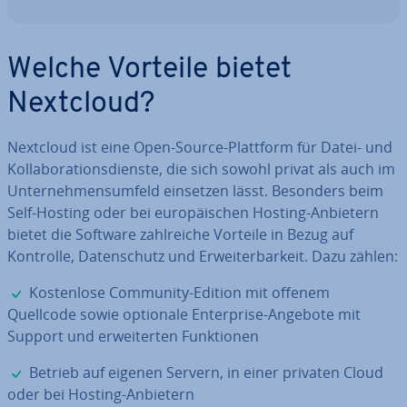
Welche Vorteile bietet
Nextcloud?
Nextcloud ist eine Open-Source-Plattform für Datei- und
Kol­la­bo­ra­ti­ons­diens­te, die sich sowohl privat als auch im
Un­ter­neh­mens­um­feld einsetzen lässt. Besonders beim
Self-Hosting oder bei eu­ro­päi­schen Hosting-Anbietern
bietet die Software zahl­rei­che Vorteile in Bezug auf
Kontrolle, Da­ten­schutz und Er­wei­ter­bar­keit. Dazu zählen:
✓
Kos­ten­lo­se Community-Edition mit offenem
Quellcode sowie optionale En­ter­pri­se-Angebote mit
Support und er­wei­ter­ten Funk­tio­nen
✓
Betrieb auf eigenen Servern, in einer privaten Cloud
oder bei Hosting-Anbietern