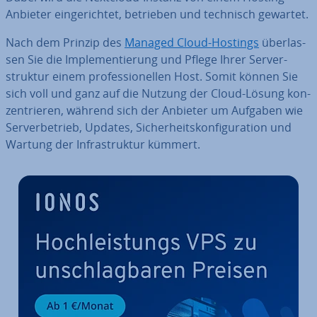
Anbieter ein­ge­rich­tet, betrieben und technisch gewartet.
Nach dem Prinzip des
Managed Cloud-Hostings
über­las­
sen Sie die Im­ple­men­tie­rung und Pflege Ihrer Ser­ver­
struk­tur einem pro­fes­sio­nel­len Host. Somit können Sie
sich voll und ganz auf die Nutzung der Cloud-Lösung kon­
zen­trie­ren, während sich der Anbieter um Aufgaben wie
Ser­ver­be­trieb, Updates, Si­cher­heits­kon­fi­gu­ra­ti­on und
Wartung der In­fra­struk­tur kümmert.