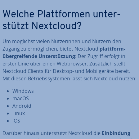
Welche Platt­for­men un­ter­
stützt Nextcloud?
Um möglichst vielen Nut­ze­rin­nen und Nutzern den
Zugang zu er­mög­li­chen, bietet Nextcloud
platt­form­
über­grei­fen­de Un­ter­stüt­zung
: Der Zugriff erfolgt in
erster Linie über einen Web­brow­ser. Zu­sätz­lich stellt
Nextcloud Clients für Desktop- und Mo­bil­ge­rä­te bereit.
Mit diesen Be­triebs­sys­te­men lässt sich Nextcloud nutzen:
Windows
macOS
Android
Linux
iOS
Darüber hinaus un­ter­stützt Nextcloud die
Ein­bin­dung