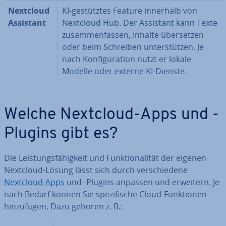
Nextcloud
KI-ge­stütz­tes Feature innerhalb von
Assistant
Nextcloud Hub. Der Assistant kann Texte
zu­sam­men­fas­sen, Inhalte über­set­zen
oder beim Schreiben un­ter­stüt­zen. Je
nach Kon­fi­gu­ra­ti­on nutzt er lokale
Modelle oder externe KI-Dienste.
Welche Nextcloud-Apps und -
Plugins gibt es?
Die Leis­tungs­fä­hig­keit und Funk­tio­na­li­tät der eigenen
Nextcloud-Lösung lässt sich durch ver­schie­de­ne
Nextcloud-Apps
und -Plugins anpassen und erweitern. Je
nach Bedarf können Sie spe­zi­fi­sche Cloud-Funk­tio­nen
hin­zu­fü­gen. Dazu gehören z. B.: