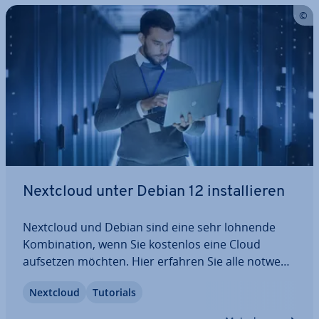
Nextcloud unter Debian 12 in­stal­lie­ren
Nextcloud und Debian sind eine sehr lohnende
Kom­bi­na­ti­on, wenn Sie kostenlos eine Cloud
aufsetzen möchten. Hier erfahren Sie alle not­wen­
di­gen Ar­beits­schrit­te, mit denen Sie Nextcloud
Nextcloud
Tutorials
unter Debian 12 in­stal­lie­ren. Dabei zeigen wir
Ihnen auch alle emp­feh­lens­wer­ten…