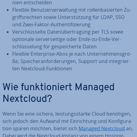
ni­en ent­schei­den
Flexible Be­nut­zer­ver­wal­tung mit rol­len­ba­sier­ten Zu­
griffs­rech­ten sowie Un­ter­stüt­zung für LDAP, SSO
und Zwei-Faktor-Au­then­ti­fi­zie­rung
Ver­schlüs­sel­te Da­ten­über­tra­gung per TLS sowie
optionale ser­ver­sei­ti­ge oder Ende-zu-Ende-Ver­
schlüs­se­lung für ge­spei­cher­te Daten
Flexible En­ter­pri­se-Abos je nach Un­ter­neh­mens­grö­
ße, Spei­cher­an­for­de­run­gen, Support und in­te­grier­
ten Nextcloud-Funk­tio­nen
Wie funk­tio­niert Managed
Nextcloud?
Wenn Sie eine sichere, leis­tungs­star­ke Cloud benötigen,
sich jedoch den Aufwand mit Ein­rich­tung und Kon­fi­gu­ra­
ti­on sparen möchten, bietet sich
Managed Nextcloud
an.
Dabei wird die Nextcloud-Instanz von einem Hosting-