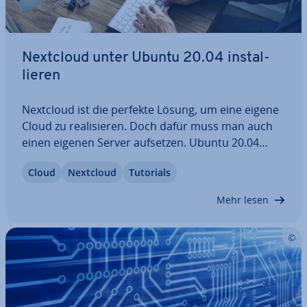
Nextcloud unter Ubuntu 20.04 in­stal­
lie­ren
Nextcloud ist die perfekte Lösung, um eine eigene
Cloud zu rea­li­sie­ren. Doch dafür muss man auch
einen eigenen Server aufsetzen. Ubuntu 20.04
bietet Nextcloud eine gute Grundlage für den rei­
Cloud
Nextcloud
Tutorials
bungs­lo­sen Einsatz. Die In­stal­la­ti­on auf dem Be­
triebs­sys­tem funk­tio­niert ebenfalls…
Mehr lesen