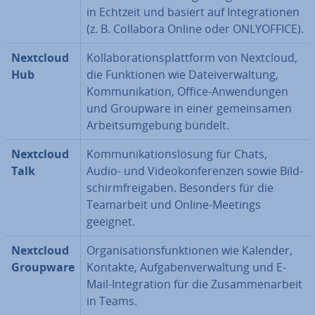
in Echtzeit und basiert auf In­te­gra­tio­nen
(z. B. Collabora Online oder ON­LY­OFF­ICE).
Nextcloud
Kol­la­bo­ra­ti­ons­platt­form von Nextcloud,
Hub
die Funk­tio­nen wie Da­tei­ver­wal­tung,
Kom­mu­ni­ka­ti­on, Office-An­wen­dun­gen
und Groupware in einer ge­mein­sa­men
Ar­beits­um­ge­bung bündelt.
Nextcloud
Kom­mu­ni­ka­ti­ons­lö­sung für Chats,
Talk
Audio- und Vi­deo­kon­fe­ren­zen sowie Bild­
schirm­frei­ga­ben. Besonders für die
Team­ar­beit und Online-Meetings
geeignet.
Nextcloud
Or­ga­ni­sa­ti­ons­funk­tio­nen wie Kalender,
Groupware
Kontakte, Auf­ga­ben­ver­wal­tung und E-
Mail-In­te­gra­ti­on für die Zu­sam­men­ar­beit
in Teams.