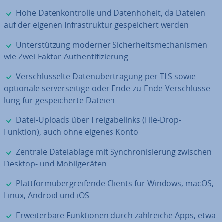
✓
Hohe Da­ten­kon­trol­le und Da­ten­ho­heit, da Dateien
auf der eigenen In­fra­struk­tur ge­spei­chert werden
✓
Un­ter­stüt­zung moderner Si­cher­heits­me­cha­nis­men
wie Zwei-Faktor-Au­then­ti­fi­zie­rung
✓
Ver­schlüs­sel­te Da­ten­über­tra­gung per TLS sowie
optionale ser­ver­sei­ti­ge oder Ende-zu-Ende-Ver­schlüs­se­
lung für ge­spei­cher­te Dateien
✓
Datei-Uploads über Frei­ga­be­l­inks (File-Drop-
Funktion), auch ohne eigenes Konto
✓
Zentrale Da­tei­ab­la­ge mit Syn­chro­ni­sie­rung zwischen
Desktop- und Mo­bil­ge­rä­ten
✓
Platt­form­über­grei­fen­de Clients für Windows, macOS,
Linux, Android und iOS
✓
Er­wei­ter­ba­re Funk­tio­nen durch zahl­rei­che Apps, etwa