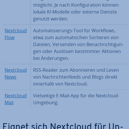
mög­licht. Je nach Kon­fi­gu­ra­ti­on können
lokale KI-Modelle oder externe Dienste
genutzt werden.
Nextcloud
Au­to­ma­ti­sie­rungs-Tool für Workflows,
Flow
etwa zum au­to­ma­ti­schen Sortieren von
Dateien, Versenden von Be­nach­rich­ti­gun­
gen oder Auslösen be­stimm­ter Aktionen
bei Än­de­run­gen.
Nextcloud
RSS-Reader zum Abon­nie­ren und Lesen
News
von Nach­rich­ten­feeds und Blogs direkt
innerhalb von Nextcloud.
Nextcloud
Viel­sei­ti­ge E-Mail-App für die Nextcloud-
Mail
Umgebung.
Eignet sich Nextcloud für Un­