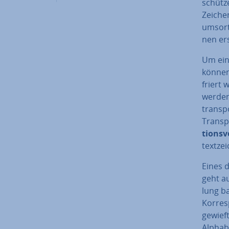
schüt­z
Zeichen
um­sor­t
nen ers
Um eine
können
friert 
werden
trans­p
Trans­p
ti­ons­
text­z
Eines d
geht au
lung bas
Kor­re­
gewieft
Alphab