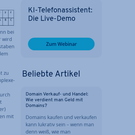
KI-Te­le­fon­as­sis­tent:
Die Live-Demo
ann bei
r wird
Zum Webinar
sta­ben
 dem
t zu
Beliebte Artikel
ple­xe­
durch
Domain Verkauf- und Handel:
Wie verdient man Geld mit
t
Domains?
er)
ten mit
Domains kaufen und verkaufen
kann lukrativ sein – wenn man
denn weiß, wie man