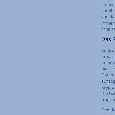
stehen
somit n
von den
immer 
schlüs­
Das K
Aufgrun
moderne
mehr da
die es e
Daten z
auf so­
Kryp­to
Die Ge­
tra­pro­
Dem
K