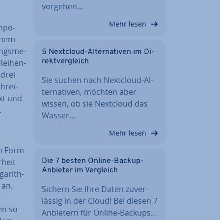
vorgehen…
Mehr lesen
m­po­
inem
ungs­me­
5 Nextcloud-Al­ter­na­ti­ven im Di­
rekt­ver­gleich
Rei­hen­
 drei
Sie suchen nach Nextcloud-Al­
chrei­
ter­na­ti­ven, möchten aber
ext und
wissen, ob sie Nextcloud das
.
Wasser…
Mehr lesen
in Form
­heit
Die 7 besten Online-Backup-
Anbieter im Vergleich
g­arith­
 an.
Sichern Sie Ihre Daten zu­ver­
r
läs­sig in der Cloud! Bei diesen 7
gen so­
Anbietern für Online-Backups…