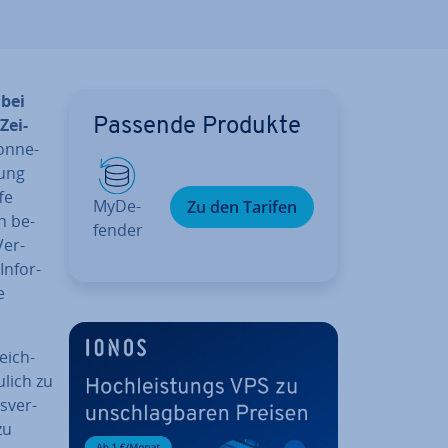
 bei
Zei­
Passende Produkte
on­ne­
rung
fe
My­De­
Zu den Tarifen
n be­
fen­der
Ver­
In­for­
e
eich­
­lich zu
s­ver­
zu