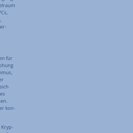
el­raum
PCs,
,
er­
en für
drohung
h­mus,
er
 sich
nes
men.
her kon­
s Kryp­