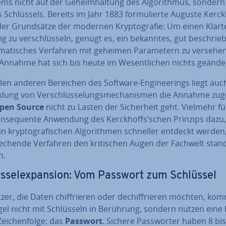
tems nicht auf der Ge­heim­hal­tung des Al­go­rith­mus, sondern
 Schlüs­sels. Bereits im Jahr 1883 for­mu­lier­te Auguste Kerck
er Grund­sät­ze der modernen Kryp­to­gra­fie: Um einen Klart
­sig zu ver­schlüs­seln, genügt es, ein bekanntes, gut be­schrie­
ma­ti­sches Verfahren mit geheimen Pa­ra­me­tern zu versehe
Annahme hat sich bis heute im We­sent­li­chen nichts geände
len anderen Bereichen des Software-En­gi­nee­rings liegt auc
k­lung von Ver­schlüs­se­lungs­me­cha­nis­men die Annahme zu
pen Source
nicht zu Lasten der Si­cher­heit geht. Vielmehr f
on­se­quen­te Anwendung des Kerck­hoffs’schen Prinzips dazu
in kryp­to­gra­fi­schen Al­go­rith­men schneller entdeckt werden
e­chen­de Verfahren den kri­ti­schen Augen der Fachwelt stand
n.
s­sel­ex­pan­si­on: Vom Passwort zum Schlüssel
er, die Daten chif­frie­ren oder de­chif­frie­ren möchten, ko
el nicht mit Schlüs­seln in Berührung, sondern nutzen eine h
Zei­chen­fol­ge: das
Passwort
. Sichere Pass­wör­ter haben 8 bi