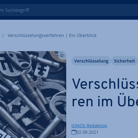
 Such­be­griff
Ver­schlüs­se­lungs­ver­fah­ren | Ein Überblick
Ver­schlüs­se­lung
Si­cher­heit
Ver­schlüs­
ren im Üb
IONOS Redaktion
02.08.2021