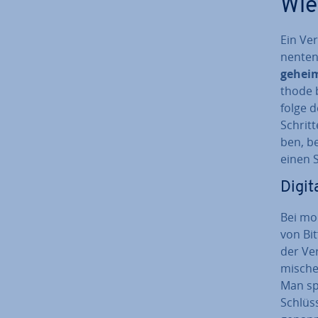
Wie 
Ein Ver
nen­te
geheim
tho­de 
fol­ge 
Schritt
ben, be
einen S
Digit
Bei mod
von Bit
der Ver
mi­sche
Man sp
Schlüs­