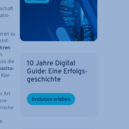
tschaft
a­tio­
e­ren zu
hif­
ah­ren
n
uss die
10 Jahre Digital
­sti­tu­
Guide: Eine Er­folgs­
 Klar­
ge­schich­te
er Art
Evolution erleben
­se­
­ri­sche
im