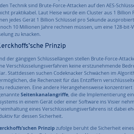
den Technik sind Brute-Force-Attacken auf den AES-Schlüs­s
icht prak­ti­ka­bel. Laut Heise würde ein Cluster aus 1 Billion 
en jedes Gerät 1 Billion Schlüssel pro Sekunde aus­pro­biert
noch 10 Millionen Jahre rechnen müssen, um eine 128-bit-V
se­lung zu knacken.
erck­hoffs’sche Prinzip
d der gängigen Schlüs­sel­län­gen stellen Brute-Force-Attack
 Ver­schlüs­se­lungs­ver­fah­ren keine erst­zu­neh­men­de Be
r. Statt­des­sen suchen Code­kna­cker Schwächen im Al­go­rit
r­mög­li­chen, die Re­chen­zeit für das Ent­zif­fern ver­schlüs­sel­t
u re­du­zie­ren. Eine andere Her­an­ge­hens­wei­se kon­zen­triert
ge­nann­te
Sei­ten­ka­nal­an­grif­fe
, die die Im­ple­men­tie­rung ei
­sys­tems in einem Gerät oder einer Software ins Visier neh
heim­hal­tung eines Ver­schlüs­se­lungs­ver­fah­rens ist dabei e
duk­tiv für dessen Si­cher­heit.
erck­hoffs’schen Prinzip
zufolge beruht die Si­cher­heit eine