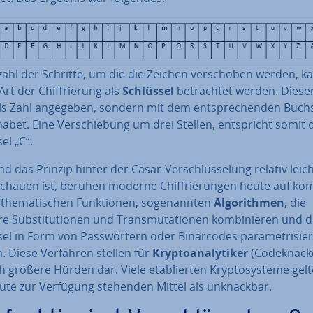
ahl der Schritte, um die die Zeichen ver­scho­ben werden, k
Art der Chif­frie­rung als
Schlüssel
be­trach­tet werden. Diese
als Zahl angegeben, sondern mit dem ent­spre­chen­den Buch­
abet. Eine Ver­schie­bung um drei Stellen, ent­spricht somit
el „C“.
 das Prinzip hinter der Cäsar-Ver­schlüs­se­lung relativ leich
chau­en ist, beruhen moderne Chif­frie­run­gen heute auf kom­
the­ma­ti­schen Funk­tio­nen, so­ge­nann­ten
Al­go­rith­men
, die
 Sub­sti­tu­tio­nen und Trans­mu­ta­tio­nen kom­bi­nie­ren und 
el in Form von Pass­wör­tern oder Bi­när­codes pa­ra­me­tri­sier
. Diese Verfahren stellen für
Kryp­to­ana­ly­ti­ker
(Code­kna­ck
h größere Hürden dar. Viele eta­blier­ten Kryp­to­sys­te­me gel
ute zur Verfügung stehenden Mittel als un­knack­bar.