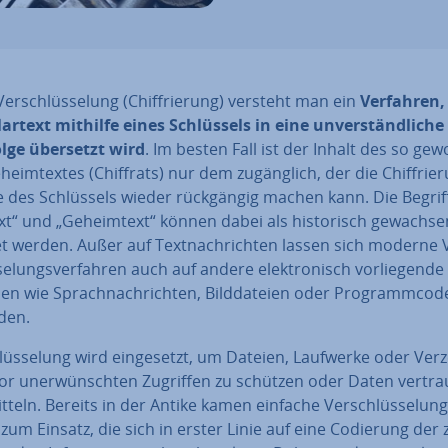
er­schlüs­se­lung (Chif­frie­rung) versteht man ein
Verfahren,
rtext mithilfe eines Schlüs­sels in eine un­ver­ständ­li­che 
ol­ge übersetzt wird
. Im besten Fall ist der Inhalt des so ge­w
heim­tex­tes (Chiffrats) nur dem zu­gäng­lich, der die Chif­frie­
e des Schlüs­sels wieder rück­gän­gig machen kann. Die Begrif
xt“ und „Ge­heim­text“ können dabei als his­to­risch gewachse
et werden. Außer auf Text­nach­rich­ten lassen sich moderne 
se­lungs­ver­fah­ren auch auf andere elek­tro­nisch vor­lie­gen­de 
nen wie Sprach­nach­rich­ten, Bild­da­tei­en oder Pro­gramm­cod
den.
lüs­se­lung wird ein­ge­setzt, um Dateien, Laufwerke oder Ver­z
vor un­er­wünsch­ten Zugriffen zu schützen oder Daten ver­trau
t­teln. Bereits in der Antike kamen einfache Ver­schlüs­se­lung
 zum Einsatz, die sich in erster Linie auf eine Codierung der 