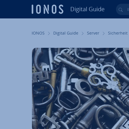
Digital Guide
Ihr
Zum Haupt­in­halt springen
IONOS
Digital Guide
Server
Si­cher­heit