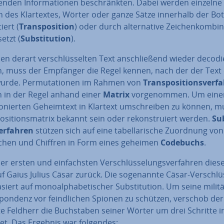
en­den In­for­ma­tio­nen be­schränk­ten. Dabei werden einzelne
 des Klar­tex­tes, Wörter oder ganze Sätze innerhalb der Bo
iert (
Trans­po­si­ti­on
) oder durch al­ter­na­ti­ve Zei­chen­kom­bi­n
etzt (
Sub­sti­tu­ti­on
).
n derart ver­schlüs­sel­ten Text an­schlie­ßend wieder de­co­di
, muss der Empfänger die Regel kennen, nach der der Text c
wurde. Per­mu­ta­tio­nen im Rahmen von
Trans­po­si­ti­ons­ver­f
 in der Regel anhand einer
Matrix
vor­ge­nom­men. Um eine
o­nier­ten Ge­heim­text in Klartext um­schrei­ben zu können, m
o­si­ti­ons­ma­trix bekannt sein oder re­kon­stru­iert werden.
Sub
ver­fah­ren
stützen sich auf eine ta­bel­la­ri­sche Zuordnung von
ei­chen und Chiffren in Form eines geheimen
Codebuchs
.
er ersten und ein­fachs­ten Ver­schlüs­se­lungs­ver­fah­ren dies
f Gaius Julius Cäsar zurück. Die so­ge­nann­te Cäsar-Ver­schlüs
iert auf mo­no­al­pha­be­ti­scher Sub­sti­tu­ti­on. Um seine mi­li­tä
spon­denz vor feind­li­chen Spionen zu schützen, verschob der
e Feldherr die Buch­sta­ben seiner Wörter um drei Schritte 
et. Das Ergebnis war folgendes: