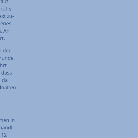
 auf
­hoffs
ext zu­
be­nes
n. An
rt.
h der
grunde,
ührt
, dass
, da
­hal­ten
mmen in
and­li­
s 12