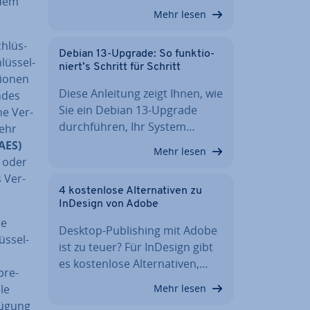
 dem
Mehr lesen
chlüs­
Debian 13-Upgrade: So funk­tio­
lüs­sel­
niert’s Schritt für Schritt
io­nen
Diese Anleitung zeigt Ihnen, wie
n­des
Sie ein Debian 13-Upgrade
ne Ver­
durch­füh­ren, Ihr System…
mehr
AES)
Mehr lesen
2 oder
s Ver­
4 kos­ten­lo­se Al­ter­na­ti­ven zu
InDesign von Adobe
de
Desktop-Pu­bli­shing mit Adobe
s­sel­
ist zu teuer? Für InDesign gibt
es kos­ten­lo­se Al­ter­na­ti­ven,…
pre­
Mehr lesen
le
rfügung