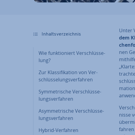
Unter V
In­halts­ver­zeich­nis
dem Kla
chen­f
nen Ge­
Wie funk­tio­niert Ver­schlüs­se­
mithilf
lung?
„Klarte
Zur Klas­si­fi­ka­ti­on von Ver­
trach­t
schlüs­se­lungs­ver­fah­ren
schlüs­
ma­tio­
Sym­me­tri­sche Ver­schlüs­se­
anwen
lungs­ver­fah­ren
Ver­sch
Asym­me­tri­sche Ver­schlüs­se­
nis­se 
lungs­ver­fah­ren
über­mi
fah­ren
Hybrid-Verfahren