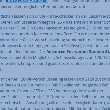
n­te
Brute-Force-Attacken
– eine Lö­sungs­me­tho­de, die auf
­bie­ren aller möglichen Kom­bi­na­tio­nen beruht.
t­li­chen lassen sich Brute-Force-Attacken an der Cäsar-Ver­s
. Deren Schlüs­sel­raum liegt bei 25 – das ent­spricht einer Sch
von unter 5 bit. Ein Code­kna­cker muss lediglich 25 Kom­bi­na­t
ro­bie­ren, um den Klartext zu ent­zif­fern. Ein ernst­zu­neh­me
is stellt die Cäsar-Ver­schlüs­se­lung somit nicht dar. Moder
se­lungs­ver­fah­ren hingegen nutzen Schlüssel, die deutlich 
de abbilden können. Der
Advanced En­cryp­ti­on Standard (
els­wei­se bietet die Mög­lich­keit, Schlüs­sel­län­gen von 128, 19
 zu wählen. Ent­spre­chend groß ist der Schlüs­sel­raum diese
s.
 mit einer 128-bit-Ver­schlüs­se­lung lassen sich 2128 Zustän
n. Dies ent­spricht mehr als 340 Sex­til­lio­nen möglichen Schlü
na­tio­nen. Arbeitet AES mit 256 bit, beträgt die Anzahl der
en Schlüssel mehr als 115 Duo­de­zil­li­ar­den. Selbst mit ent­s
r tech­ni­scher Aus­rüs­tung würde es eine Ewigkeit dauern, al
en Kom­bi­na­tio­nen aus­zu­pro­bie­ren. Mit der heute zur Ve