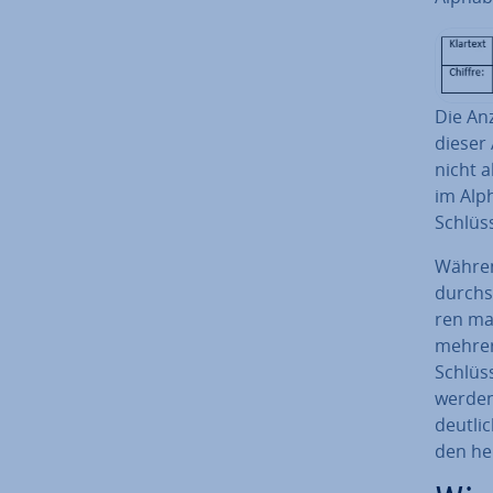
Die Anz
dieser 
nicht 
im Alph
Schlüss
Während
durch­s
ren ma­
mehrere
Schlüss
werden
deutlic
den he