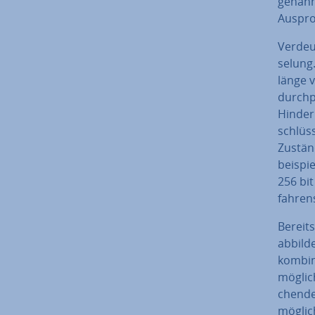
ge­nan
Aus­pro
Ver­deu
se­lung
län­ge 
durch­p
Hindern
schlüs­
Zustän
bei­spi
256 bit
fah­ren
Bereits
abbilde
kom­bi­
möglich
chen­de
möglich