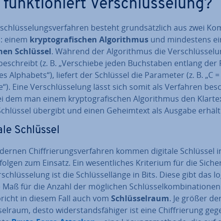
funk­tio­niert Ver­schlüs­se­lung?
­schlüs­se­lungs­ver­fah­ren besteht grund­sätz­lich aus zwei Ko
n: einem
kryp­to­gra­fi­schen Al­go­rith­mus
und min­des­tens e
en Schlüssel
. Während der Al­go­rith­mus die Ver­schlüs­se­l
be­schreibt (z. B. „Ver­schie­be jeden Buch­sta­ben entlang der 
des Alphabets“), liefert der Schlüssel die Parameter (z. B. „C =
e“). Eine Ver­schlüs­se­lung lässt sich somit als Verfahren be­s
i dem man einem kryp­to­gra­fi­schen Al­go­rith­mus den Klart
chlüssel übergibt und einen Ge­heim­text als Ausgabe erhält
ale Schlüssel
ernen Chif­frie­rungs­ver­fah­ren kommen digitale Schlüssel 
folgen zum Einsatz. Ein we­sent­li­ches Kriterium für die Si­cher
­schlüs­se­lung ist die Schlüs­sel­län­ge in Bits. Diese gibt das lo
 Maß für die Anzahl der möglichen Schlüs­sel­kom­bi­na­tio­nen
richt in diesem Fall auch vom
Schlüs­sel­raum
. Je größer de
sel­raum, desto wi­der­stands­fä­hi­ger ist eine Chif­frie­rung ge