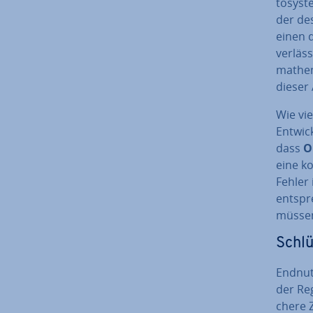
to­sys­
der des
einen d
ver­läs
ma­the­
dieser 
Wie vie
Ent­wic
dass
O
eine k
Fehler 
ent­spr
müsse
Schlü
Endnutz
der Reg
che­re 