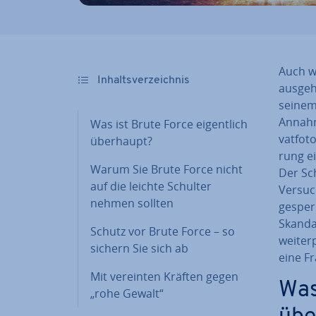
Auch w
In­halts­ver­zeich­nis
ausgeh
seinem
Annahm
Was ist Brute Force ei­gent­lich
vat­fo­
überhaupt?
rung ei
Warum Sie Brute Force nicht
Der Sc
auf die leichte Schulter
Versuc
nehmen sollten
gesperr
Skandal
Schutz vor Brute Force – so
wei­ter
sichern Sie sich ab
eine Fr
Mit vereinten Kräften gegen
Was
„rohe Gewalt“