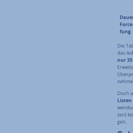
Dauer
Force
fung
Die Ta
das led
nur 35
Erweit
Über­pr
nehme
Doch au
Listen 
wen­du
zen) kö
gen.