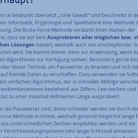
rhaupt?
Force bedeutet übersetzt „rohe Gewalt“ und be­schreibt in d
en In­for­ma­tik, Kryp­to­lo­gie und Spiel­theo­rie eine Methode 
ö­sung. Die Brute-Force-Methode verdankt ihren Namen der
he, dass sie auf dem
Aus­pro­bie­ren aller möglichen bzw. vi
chen Lösungen
basiert, weshalb auch von er­schöp­fen­der 
o­chen wird. Sie kommt immer dann zur Anwendung, wenn k
en Al­go­rith­men zur Verfügung stehen. Besonders gerne be
acker dieser Technik, um Pass­wör­ter zu knacken und sich d
f auf fremde Daten zu ver­schaf­fen. Dazu verwenden sie Soft
em einfachen Al­go­rith­mus, der in schneller Abfolge ver­schi
chen­kom­bi­na­tio­nen bestehend aus Ziffern, Leer­zei­chen und
 bis zu einer maximal de­fi­nier­ten Länge aus­pro­biert.
er die Pass­wör­ter sind, desto schneller werden sie durch di
Force-Methode ermittelt, weshalb generell möglichst lange 
 aus un­ter­schied­li­chen Zeichen empfohlen werden und die
 Ver­schlüs­se­lungs­sys­te­me sehr lange Schlüssel einsetzen.