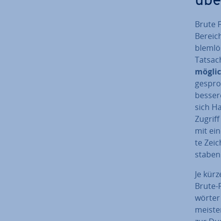
übe
Brute 
Bereich
blem­l
Tatsac
mögli
ge­spr
besser
sich H
Zugrif
mit ein
te Zei­
sta­ben
Je kürz
Brute-
wör­ter
meisten