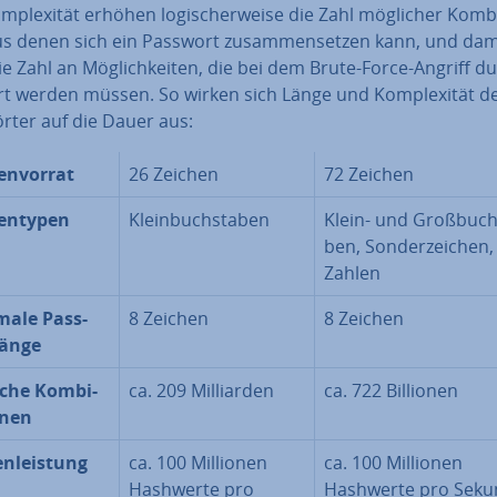
­ple­xi­tät erhöhen lo­gi­scher­wei­se die Zahl möglicher Kom­bi­
us denen sich ein Passwort zu­sam­men­set­zen kann, und dam
e Zahl an Mög­lich­kei­ten, die bei dem Brute-Force-Angriff d
rt werden müssen. So wirken sich Länge und Kom­ple­xi­tät d
r­ter auf die Dauer aus:
en­vor­rat
26 Zeichen
72 Zeichen
en­ty­pen
Klein­buch­sta­ben
Klein- und Groß­buch­
ben, Son­der­zei­chen,
Zahlen
ale Pass­
8 Zeichen
8 Zeichen
än­ge
che Kom­bi­
ca. 209 Mil­li­ar­den
ca. 722 Billionen
­nen
n­leis­tung
ca. 100 Millionen
ca. 100 Millionen
Hashwerte pro
Hashwerte pro Seku