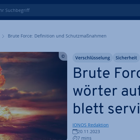
 Such­be­griff
Brute Force: De­fi­ni­ti­on und Schutz­maß­nah­men
Ver­schlüs­se­lung
Si­cher­heit
Brute For
wör­ter auf
blett serv
IONOS Redaktion
20.11.2023
7 mins