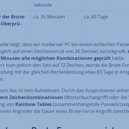
Sekunde
 der Brute-
ca. 35 Minuten
ca. 83 Tage
-Über­prü­
belle zeigt, dass ein moderner PC bei einem einfachen Passw
iglich auf einen Zei­chen­vor­rat von 26 Zeichen zu­rück­greift,
 Minuten alle möglichen Kom­bi­na­tio­nen geprüft
hätte.
ert man jedoch den Satz auf 72 Zeichen, würde die Brute-For
ü­fung mit der gleichen Re­chen­leis­tung etwa 83 Tage in An
n.
ch das ist kein Ru­he­kis­sen: Durch das Aus­pro­bie­ren anh
mit Zei­chen­kom­bi­na­tio­nen
(Wör­ter­buch­an­griff) oder die
ng von
Rainbow Tables
(zu­sam­men­hän­gen­de Pass­wort­se­
nnen Angreifer die Dauer eines Brute-Force-Angriffs be­schle