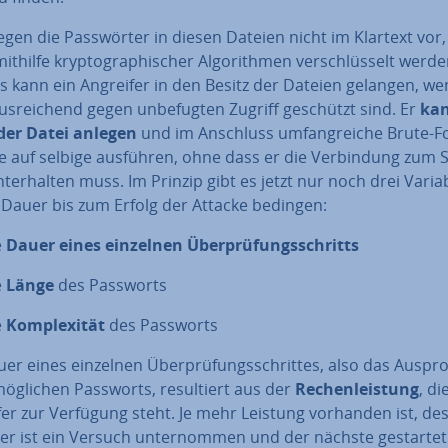
egen die Pass­wör­ter in diesen Dateien nicht im Klartext vor,
ithilfe kryp­to­gra­phi­scher Al­go­rith­men ver­schlüs­selt werde
gs kann ein Angreifer in den Besitz der Dateien gelangen, we
us­rei­chend gegen un­be­fug­ten Zugriff geschützt sind. Er
kan
der Datei anlegen
und im Anschluss um­fang­rei­che Brute-F
fe auf selbige ausführen, ohne dass er die Ver­bin­dung zum
ht­erhal­ten muss. Im Prinzip gibt es jetzt nur noch drei Varia
e Dauer bis zum Erfolg der Attacke bedingen:
e
Dauer eines einzelnen Über­prü­fungs­schritts
e
Länge
des Passworts
e
Kom­ple­xi­tät
des Passworts
er eines einzelnen Über­prü­fungs­schrit­tes, also das Aus­pro­
öglichen Passworts, re­sul­tiert aus der
Re­chen­leis­tung
, d
fer zur Verfügung steht. Je mehr Leistung vorhanden ist, de
ler ist ein Versuch un­ter­nom­men und der nächste gestartet