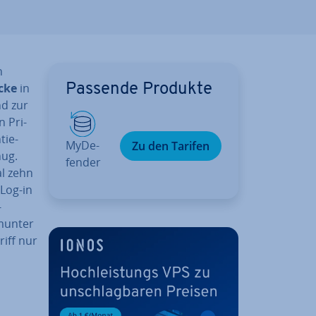
n
­cke
in
Passende Produkte
nd zur
 Pri­
tie­
My­De­
Zu den Tarifen
nug.
fen­der
al zehn
 Log-in
-
 munter
riff nur