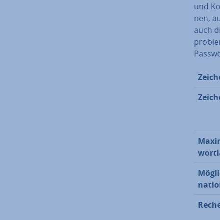
und Kom
nen, a
auch di
pro­bie
Pass­wö
Zei­ch
Zei­ch
Maxim
wort­l
Mögli
na­tio
Re­che