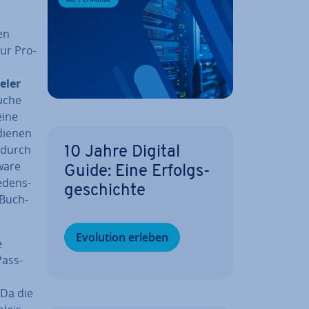
en
zur Pro­
eler
Suche
eine
dienen
adurch
10 Jahre Digital
ware
Guide: Eine Er­folgs­
e­dens­
ge­schich­te
 Buch­
Evolution erleben
e
Pass­
 Da die