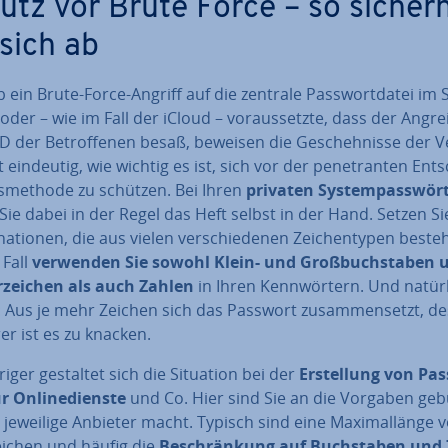
utz vor Brute Force – so sicher
 sich ab
b ein Brute-Force-Angriff auf die zentrale Pass­wort­da­tei im
 oder – wie im Fall der iCloud – vor­aus­setz­te, dass der Angre
D der Be­trof­fe­nen besaß, beweisen die Ge­scheh­nis­se der V
t eindeutig, wie wichtig es ist, sich vor der pe­ne­tran­ten Ent­
s­me­tho­de zu schützen. Bei Ihren
privaten Sys­tem­pass­wör­
ie dabei in der Regel das Heft selbst in der Hand. Setzen Si
na­tio­nen, die aus vielen ver­schie­de­nen Zei­chen­ty­pen best
 Fall
verwenden Sie sowohl Klein- und Groß­buch­sta­ben 
r­zei­chen als auch Zahlen
in Ihren Kenn­wör­tern. Und natürl
 Aus je mehr Zeichen sich das Passwort zu­sam­men­setzt, de
r ist es zu knacken.
ri­ger gestaltet sich die Situation bei der
Er­stel­lung von Pas
r On­line­diens­te
und Co. Hier sind Sie an die Vorgaben ge
 jeweilige Anbieter macht. Typisch sind eine Ma­xi­mal­län­ge 
eichen und häufig die
Be­schrän­kung auf Buch­sta­ben und