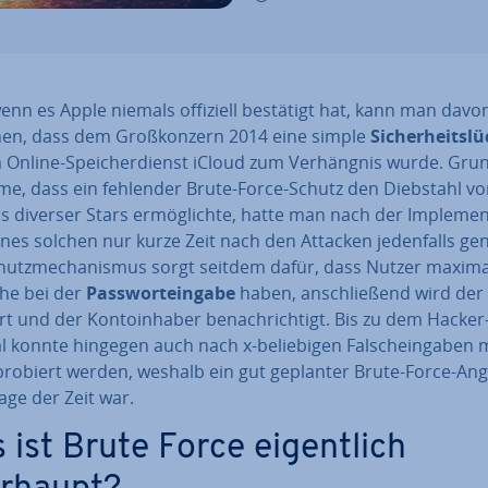
enn es Apple niemals offiziell bestätigt hat, kann man davo
en, dass dem Groß­kon­zern 2014 eine simple
Si­cher­heits­lü
 Online-Spei­cher­dienst iCloud zum Ver­häng­nis wurde. Gru
e, dass ein fehlender Brute-Force-Schutz den Diebstahl von
tos diverser Stars er­mög­lich­te, hatte man nach der Im­ple­men­
nes solchen nur kurze Zeit nach den Attacken je­den­falls ge
hutz­me­cha­nis­mus sorgt seitdem dafür, dass Nutzer maxim
he bei der
Pass­wort­ein­ga­be
haben, an­schlie­ßend wird der
t und der Kon­to­in­ha­ber be­nach­rich­tigt. Bis zu dem Hacker
 konnte hingegen auch nach x-be­lie­bi­gen Falsch­ein­ga­ben
­pro­biert werden, weshalb ein gut geplanter Brute-Force-Ang
age der Zeit war.
 ist Brute Force ei­gent­lich