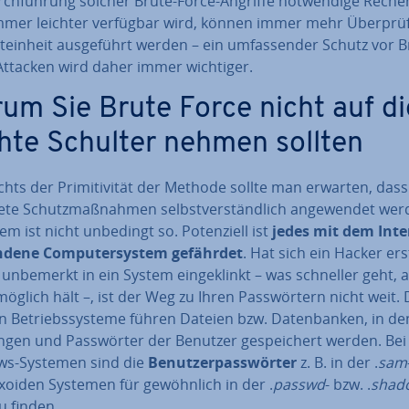
ch­füh­rung solcher Brute-Force-Angriffe not­wen­di­ge Re­chen
mmer leichter verfügbar wird, können immer mehr Über­prü­
t­ein­heit aus­ge­führt werden – ein um­fas­sen­der Schutz vor B
Attacken wird daher immer wichtiger.
um Sie Brute Force nicht auf di
chte Schulter nehmen sollten
ichts der Pri­mi­ti­vi­tät der Methode sollte man erwarten, dass
te Schutz­maß­nah­men selbst­ver­ständ­lich an­ge­wen­det wer
m ist nicht unbedingt so. Po­ten­zi­ell ist
jedes mit dem Inte
­de­ne Com­pu­ter­sys­tem
gefährdet
. Hat sich ein Hacker ers
unbemerkt in ein System ein­ge­klinkt – was schneller geht, 
möglich hält –, ist der Weg zu Ihren Pass­wör­tern nicht weit. 
 Be­triebs­sys­te­me führen Dateien bzw. Da­ten­ban­ken, in d
gen und Pass­wör­ter der Benutzer ge­spei­chert werden. Bei
s-Systemen sind die
Be­nut­zer­pass­wör­ter
z. B. in der .
sam
xoiden Systemen für ge­wöhn­lich in der .
passwd
- bzw. .
shad
u finden.