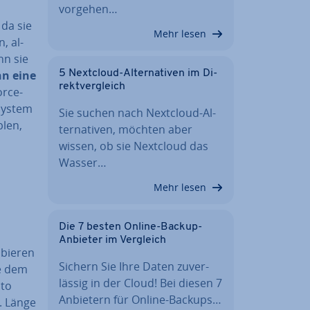
vorgehen…
 da sie
Mehr lesen
n, al­
nn sie
5 Nextcloud-Al­ter­na­ti­ven im Di­
n eine
rekt­ver­gleich
orce-
 System
Sie suchen nach Nextcloud-Al­
blen,
ter­na­ti­ven, möchten aber
wissen, ob sie Nextcloud das
Wasser…
Mehr lesen
Die 7 besten Online-Backup-
Anbieter im Vergleich
bie­ren
Sichern Sie Ihre Daten zu­ver­
ie dem
läs­sig in der Cloud! Bei diesen 7
sto
Anbietern für Online-Backups…
. Länge