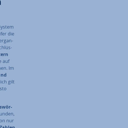
n
 System
ifer die
er­gan­
schlüs­
tern
e auf
ehen. Im
und
ich gilt
sto
s­wör­
bunden,
von nur
 Zahlen