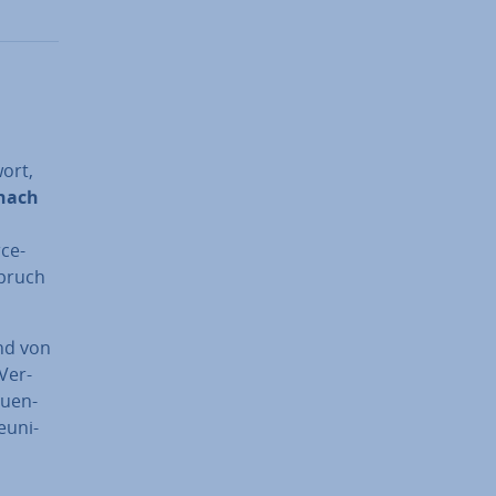
ort,
nach
ce-
spruch
and von
 Ver­
quen­
u­ni­