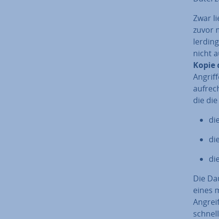
Zwar li
zuvor m
ler­din
nicht a
Kopie 
Angrif
auf­rec
die di
di
di
di
Die Dau
eines m
Angrei
schnel