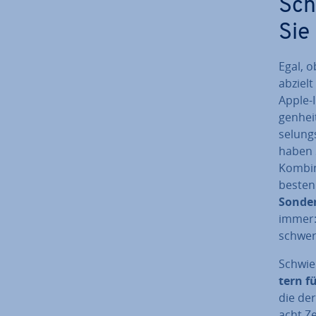
Sch
Sie
Egal, o
abzielt
Apple-I
gen­hei
se­lung
haben S
Kom­bi­
besten
Son­de
immer:
schwere
Schwie­
tern fü
die der
acht Z