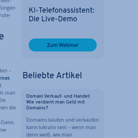
­leis­
fun­gen
KI-Te­le­fon­as­sis­tent:
rute-
Die Live-Demo
e
Zum Webinar
den –
Beliebte Artikel
rnet
t
als man
Domain Verkauf- und Handel:
Die
Wie verdient man Geld mit
enen die
Domains?
Domains kaufen und verkaufen
-Datei,
kann lukrativ sein – wenn man
ow
-
denn weiß, wie man