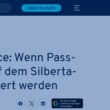
IONOS Produkte
ce: Wenn Pass­
 dem Sil­ber­ta­
iert werden
Auf Facebook teilen
Auf Twitter teilen
Auf LinkedIn teilen