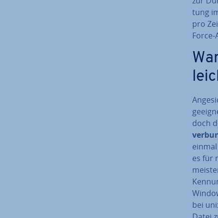
zur Dur
tung i
pro Zei
Force-
War
lei
An­ge­s
geeigne
doch de
ver­bun
einmal 
es für 
meisten
Kennun
Window
bei uni
Datei z