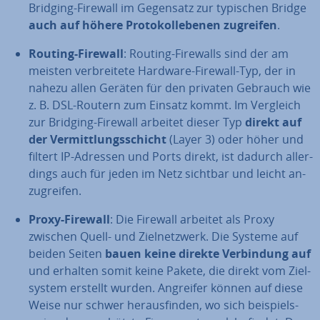
Bridging-Firewall im Gegensatz zur typischen Bridge
auch auf höhere Pro­to­koll­ebe­nen zugreifen
.
Routing-Firewall
: Routing-Firewalls sind der am
meisten ver­brei­te­te Hardware-Firewall-Typ, der in
nahezu allen Geräten für den privaten Gebrauch wie
z. B. DSL-Routern zum Einsatz kommt. Im Vergleich
zur Bridging-Firewall arbeitet dieser Typ
direkt auf
der Ver­mitt­lungs­schicht
(Layer 3) oder höher und
filtert IP-Adressen und Ports direkt, ist dadurch al­ler­
dings auch für jeden im Netz sichtbar und leicht an­
zu­grei­fen.
Proxy-Firewall
: Die Firewall arbeitet als Proxy
zwischen Quell- und Ziel­netz­werk. Die Systeme auf
beiden Seiten
bauen keine direkte Ver­bin­dung auf
und erhalten somit keine Pakete, die direkt vom Ziel­
sys­tem erstellt wurden. Angreifer können auf diese
Weise nur schwer her­aus­fin­den, wo sich bei­spiels­