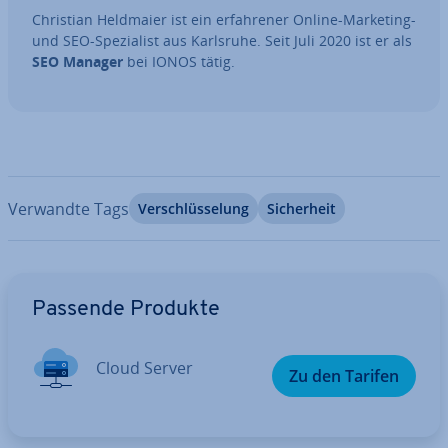
Christian Heldmaier ist ein er­fah­re­ner Online-Marketing-
und SEO-Spe­zia­list aus Karlsruhe. Seit Juli 2020 ist er als
SEO Manager
bei IONOS tätig.
Verwandte Tags
Ver­schlüs­se­lung
Si­cher­heit
Zum Hauptmenü
Passende Produkte
Cloud Server
Zu den Tarifen