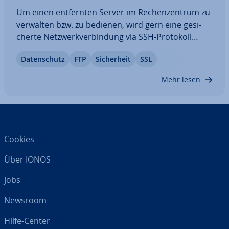
Um einen ent­fern­ten Server im Re­chen­zen­trum zu
verwalten bzw. zu bedienen, wird gern eine ge­si­
cher­te Netz­werk­ver­bin­dung via SSH-Protokoll
verwendet. Der not­wen­di­gen Anmeldung auf dem
Da­ten­schutz
FTP
Si­cher­heit
SSL
Server geht ein Au­then­ti­fi­zie­rungs­pro­zess voraus –
stan­dard­mä­ßig in Form von Nut­zer­na­me und…
Mehr lesen
Cookies
Über IONOS
Jobs
Newsroom
Hilfe-Center