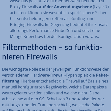
wei­se das ge­schütz­te Fir­men­netz­werk befindet. Da
Proxy-Firewalls
auf der An­wen­dungs­ebe­ne
(Layer 7)
arbeiten, können sie we­sent­lich spe­zi­fi­sche­re Si­cher­
heits­ent­schei­dun­gen treffen als Routing- und
Bridging-Firewalls. Im Gegenzug bedeutet ihr Einsatz
al­ler­dings Per­for­mance-Einbußen und setzt eine
Menge Know-how bei der Kon­fi­gu­ra­ti­on voraus.
Fil­ter­me­tho­den – so funk­tio­
nie­ren Firewalls
Die wich­tigs­te Rolle bei der je­wei­li­gen Funk­ti­ons­wei­se der
ver­schie­de­nen Hardware-Firewall-Typen spielt die
Pa­ket­
fil­te­rung
. Hierbei ent­schei­det die Firewall auf Basis eines
manuell kon­fi­gu­rier­ten Re­gel­werks, welche Da­ten­pa­ke­te
wei­ter­ge­lei­tet werden sollen und welche nicht. Dabei
arbeitet sie auf den OSI-Schichten 3 und 4, also der Ver­
mitt­lungs- und der Trans­port­schicht, wo sie die Pakete
auf Ei­gen­schaf­ten überprüft, die sie dem je­wei­li­gen Pro­