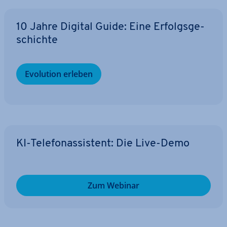
10 Jahre Digital Guide: Eine Er­folgs­ge­
schich­te
Evolution erleben
KI-Te­le­fon­as­sis­tent: Die Live-Demo
Zum Webinar