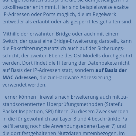
to­koll­hea­der entnimmt. Hier sind bei­spiels­wei­se exakte
IP-Adressen oder Ports möglich, die im Regelwerk
entweder als erlaubt oder als gesperrt fest­ge­hal­ten sind.
Mithilfe der erwähnten Bridge oder auch mit einem
Switch, der quasi eine Bridge-Er­wei­te­rung darstellt, kann
die Pa­ket­fil­te­rung zu­sätz­lich auch auf der Si­che­rungs­
schicht, der zweiten Ebene des OSI-Modells durch­ge­führt
werden. Dort findet die Filterung der Da­ten­pa­ke­te nicht
auf Basis der IP-Adressen statt, sondern
auf Basis der
MAC-Adressen
, die zur Hardware-Adres­sie­rung
verwendet werden.
Ferner können Firewalls nach Er­wei­te­rung auch mit zu­
stands­ori­en­tier­ten Über­prü­fungs­me­tho­den (Stateful
Packet In­spec­tion, SPI) filtern. Zu diesem Zweck werden
in die für ge­wöhn­lich auf Layer 3 und 4 be­schränk­te Pa­
ket­fil­te­rung noch die An­wen­dungs­ebe­ne (Layer 7) und
die dort fest­ge­hal­te­nen Nutzdaten mit­ein­be­zo­gen. Im