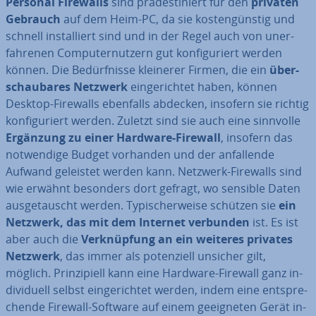
Personal Firewalls
sind prä­de­sti­niert für den
privaten
Gebrauch
auf dem Heim-PC, da sie kos­ten­güns­tig und
schnell in­stal­liert sind und in der Regel auch von un­er­
fah­re­nen Com­pu­ter­nut­zern gut kon­fi­gu­riert werden
können. Die Be­dürf­nis­se kleinerer Firmen, die ein
über­
schau­ba­res Netzwerk
ein­ge­rich­tet haben, können
Desktop-Firewalls ebenfalls abdecken, insofern sie richtig
kon­fi­gu­riert werden. Zuletzt sind sie auch eine sinnvolle
Ergänzung zu einer Hardware-Firewall
, insofern das
not­wen­di­ge Budget vorhanden und der an­fal­len­de
Aufwand geleistet werden kann. Netzwerk-Firewalls sind
wie erwähnt besonders dort gefragt, wo sensible Daten
aus­ge­tauscht werden. Ty­pi­scher­wei­se schützen sie
ein
Netzwerk, das
mit dem Internet verbunden
ist. Es ist
aber auch die
Ver­knüp­fung an ein weiteres privates
Netzwerk
, das immer als po­ten­zi­ell unsicher gilt,
möglich. Prin­zi­pi­ell kann eine Hardware-Firewall ganz in­
di­vi­du­ell selbst ein­ge­rich­tet werden, indem eine ent­spre­
chen­de Firewall-Software auf einem ge­eig­ne­ten Gerät in­