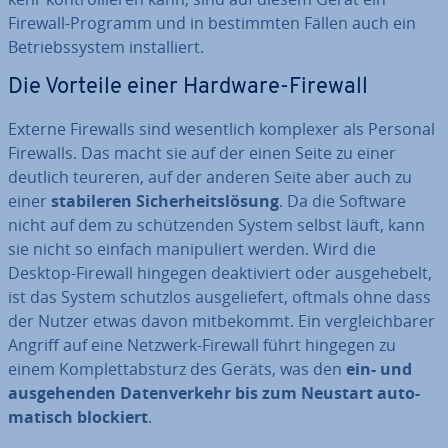
Firewall-Programm und in be­stimm­ten Fällen auch ein
Be­triebs­sys­tem in­stal­liert.
Die Vorteile einer Hardware-Firewall
Externe Firewalls sind we­sent­lich komplexer als Personal
Firewalls. Das macht sie auf der einen Seite zu einer
deutlich teureren, auf der anderen Seite aber auch zu
einer
sta­bi­le­ren Si­cher­heits­lö­sung
. Da die Software
nicht auf dem zu schüt­zen­den System selbst läuft, kann
sie nicht so einfach ma­ni­pu­liert werden. Wird die
Desktop-Firewall hingegen de­ak­ti­viert oder aus­ge­he­belt,
ist das System schutzlos aus­ge­lie­fert, oftmals ohne dass
der Nutzer etwas davon mit­be­kommt. Ein ver­gleich­ba­rer
Angriff auf eine Netzwerk-Firewall führt hingegen zu
einem Kom­plett­ab­sturz des Geräts, was den
ein- und
aus­ge­hen­den Da­ten­ver­kehr bis zum Neustart au­to­
ma­tisch blockiert
.