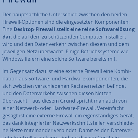
Firewall
Der haupt­säch­li­che Un­ter­schied zwischen den beiden
Firewall-Optionen sind die ein­ge­setz­ten Kom­po­nen­ten:
Eine
Desktop-Firewall stellt eine reine Soft­ware­lö­sung
dar
, die auf dem zu schüt­zen­den Computer in­stal­liert
wird und den Da­ten­ver­kehr zwischen diesem und dem
je­wei­li­gen Netz überwacht. Einige Be­triebs­sys­te­me wie
Windows liefern eine solche Software bereits mit.
Im Gegensatz dazu ist eine externe Firewall eine Kom­bi­
na­ti­on aus Software- und Hard­ware­kom­po­nen­ten, die
sich zwischen ver­schie­de­nen Rech­ner­net­zen befindet
und den Da­ten­ver­kehr zwischen diesen Netzen
überwacht – aus diesem Grund spricht man auch von
einer Netzwerk- oder Hardware-Firewall. Ver­ein­facht
gesagt ist eine externe Firewall ein ei­gen­stän­di­ges Gerät,
das dank in­te­grier­ter Netz­werk­schnitt­stel­len ver­schie­de­
ne Netze mit­ein­an­der verbindet. Damit es den Da­ten­ver­
kehr kon­trol­lie­ren kann, sind auf diesem Gerät ein