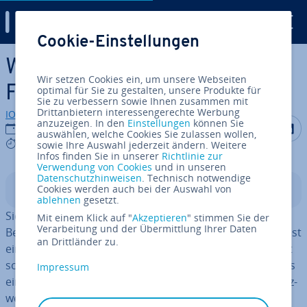
Digital Guide
Cookie-Einstellungen
Zum Haupt­in­halt springen
Was ist eine Hardware-
Wir setzen Cookies ein, um unsere Webseiten
Firewall?
optimal für Sie zu gestalten, unsere Produkte für
Sie zu verbessern sowie Ihnen zusammen mit
Drittanbietern interessengerechte Werbung
IONOS Redaktion
anzuzeigen. In den
Einstellungen
können Sie
Auf Facebo
Auf Tw
A
21.11.2023
auswählen, welche Cookies Sie zulassen wollen,
6 mins
sowie Ihre Auswahl jederzeit ändern. Weitere
Infos finden Sie in unserer
Richtlinie zur
Verwendung von Cookies
und in unseren
Datenschutzhinweisen
. Technisch notwendige
Cookies werden auch bei der Auswahl von
In­halts­ver­zeich­nis
ablehnen
gesetzt.
Sie ist selbst Com­pu­ter­neu­lin­gen ein Begriff und fester
Mit einem Klick auf "
Akzeptieren
" stimmen Sie der
Verarbeitung und der Übermittlung Ihrer Daten
Be­stand­teil eines jeden Si­cher­heits­kon­zepts, doch was ist
an Drittländer zu.
eine
Firewall
genau? Eine erste, ver­ein­fach­te Antwort ist
schnell gegeben: Eine Firewall ist ein Ab­wehr­sys­tem, das
Impressum
einen einzelnen Computer oder ein ganzes Rech­ner­netz­
werk
vor un­will­kom­me­nen Zugriffen von außen