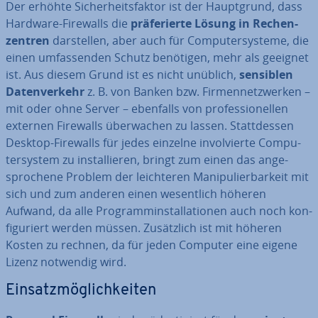
Der erhöhte Si­cher­heits­fak­tor ist der Haupt­grund, dass
Hardware-Firewalls die
prä­fe­rier­te Lösung in Re­chen­
zen­tren
dar­stel­len, aber auch für Com­pu­ter­sys­te­me, die
einen um­fas­sen­den Schutz benötigen, mehr als geeignet
ist. Aus diesem Grund ist es nicht unüblich,
sensiblen
Da­ten­ver­kehr
z. B. von Banken bzw. Fir­men­netz­wer­ken –
mit oder ohne Server – ebenfalls von pro­fes­sio­nel­len
externen Firewalls über­wa­chen zu lassen. Statt­des­sen
Desktop-Firewalls für jedes einzelne in­vol­vier­te Com­pu­
ter­sys­tem zu in­stal­lie­ren, bringt zum einen das an­ge­
spro­che­ne Problem der leich­te­ren Ma­ni­pu­lier­bar­keit mit
sich und zum anderen einen we­sent­lich höheren
Aufwand, da alle Pro­gramm­in­stal­la­tio­nen auch noch kon­
fi­gu­riert werden müssen. Zu­sätz­lich ist mit höheren
Kosten zu rechnen, da für jeden Computer eine eigene
Lizenz notwendig wird.
Ein­satz­mög­lich­kei­ten