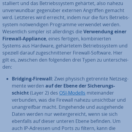
stal­liert und das Be­triebs­sys­tem gehärtet, also nahezu
un­ver­wund­bar gegenüber externen Angriffen gemacht
wird. Letzteres wird erreicht, indem nur die fürs Be­triebs­
sys­tem not­wen­di­gen Programme verwendet werden.
We­sent­lich simpler ist al­ler­dings die
Ver­wen­dung einer
Firewall-Appliance
, eines fertigen, kom­bi­nier­ten
Systems aus Hardware, ge­här­te­tem Be­triebs­sys­tem und
speziell darauf zu­ge­schnit­te­ner Firewall-Software. Hier
gilt es, zwischen den folgenden drei Typen zu un­ter­schei­
den:
Bridging-Firewall
: Zwei physisch getrennte Netz­seg­
men­te werden
auf der Ebene der Si­che­rungs­
schicht
(Layer 2) des
OSI-Modells
mit­ein­an­der
verbunden, was die Firewall nahezu un­sicht­bar und
un­an­greif­bar macht. Ein­ge­hen­de und aus­ge­hen­de
Daten werden nur wei­ter­ge­reicht, wenn sie sich
ebenfalls auf dieser unteren Ebene befinden. Um
auch IP-Adressen und Ports zu filtern, kann die