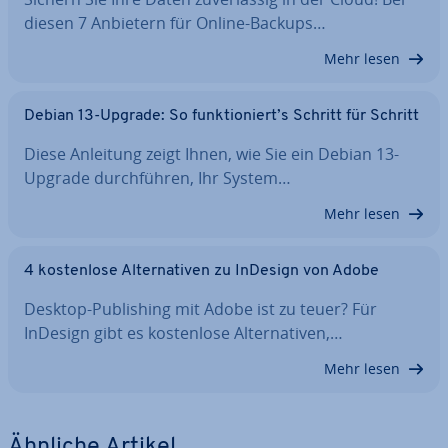
diesen 7 Anbietern für Online-Backups…
Mehr lesen
Debian 13-Upgrade: So funk­tio­niert’s Schritt für Schritt
Diese Anleitung zeigt Ihnen, wie Sie ein Debian 13-
Upgrade durch­füh­ren, Ihr System…
Mehr lesen
4 kos­ten­lo­se Al­ter­na­ti­ven zu InDesign von Adobe
Desktop-Pu­bli­shing mit Adobe ist zu teuer? Für
InDesign gibt es kos­ten­lo­se Al­ter­na­ti­ven,…
Mehr lesen
Ähnliche Artikel