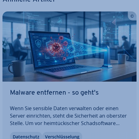
Malware entfernen - so geht's
Wenn Sie sensible Daten verwalten oder einen
Server ein­rich­ten, steht die Si­cher­heit an oberster
Stelle. Um vor heim­tü­cki­scher Schad­soft­ware
geschützt zu sein, sollte also ein um­fas­sen­des Si­
Da­ten­schutz
Ver­schlüs­se­lung
cher­heits­kon­zept zu Ihren Planungen gehören.