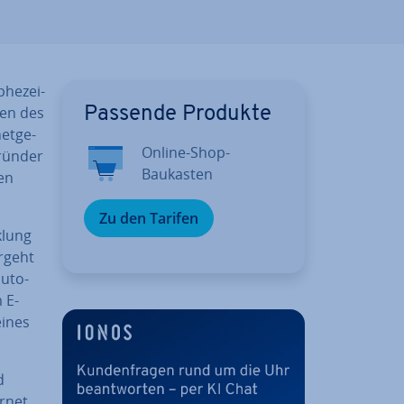
phe­zei­
men des
Passende Produkte
et­ge­
Online-Shop-
rün­der
Baukasten
ten
Zu den Tarifen
­lung
rgeht
u­to­
 E-
eines
d
ernet