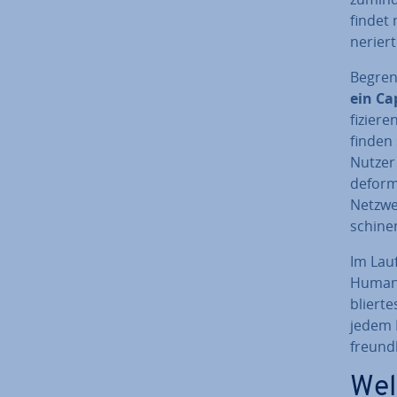
findet 
ne­rier­
Begren
ein Ca
fi­zie
finden 
Nutzer 
de­for­
Netzwe
schi­nen
Im Lauf
Human V
blier­t
jedem F
freund­
Wel