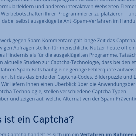
r­mu­lar­fel­dern und anderen in­ter­ak­ti­ven Webseiten-Eleme
Wer­be­bot­schaf­ten Ihrer Pro­gram­mie­rer zu plat­zie­ren – u
 dabei selbst aus­ge­klü­gel­te Anti-Spam-Verfahren im Hand­u
llwerk gegen Spam-Kom­men­ta­re galt lange Zeit das Captcha
vigen Abfragen stellen für mensch­li­che Nutzer heute oft ein
s Hindernis als für die aus­ge­klü­gel­ten Programme. Tat­säch
 aktuelle Studien zur Captcha-Tech­no­lo­gie, dass bei den eta
fahren Spam-Bots häufig eine geringe Feh­ler­quo­te aufweis
n. Ist das das Ende der Captcha-Codes, Bil­der­puz­zle und L
 Wir liefern Ihnen einen Überblick über die An­wen­dungs­be­r
tcha-Tech­no­lo­gie, stellen ver­schie­de­ne Captcha-Typen
er und zeigen auf, welche Al­ter­na­ti­ven der Spam-Prä­ven­ti
 ist ein Captcha?
nem Captcha handelt es sich um ein
Verfahren im Rahmen 