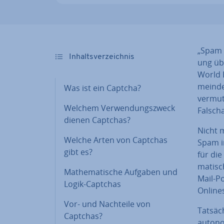
„Spam w
In­halts­ver­zeich­nis
ung übe
World E
mein­d
Was ist ein Captcha?
ver­mut
Welchem Ver­wen­dungs­zweck
Falsch­
dienen Captchas?
Nicht m
Welche Arten von Captchas
Spam i
gibt es?
für die
ma­tisc
Ma­the­ma­ti­sche Aufgaben und
Mail-Po
Logik-Captchas
On­lin
Vor- und Nachteile von
Tat­säc
Captchas?
autonom