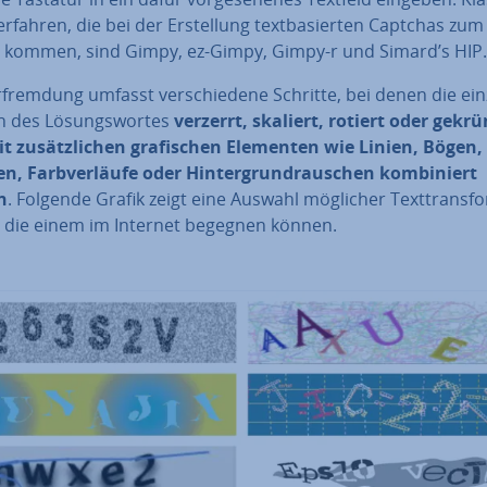
rfahren, die bei der Er­stel­lung text­ba­sier­ten Captchas zum
z kommen, sind Gimpy, ez-Gimpy, Gimpy-r und Simard’s HIP.
­frem­dung umfasst ver­schie­de­ne Schritte, bei denen die ei
n des Lö­sungs­wor­tes
verzerrt, skaliert, rotiert oder gek
t zu­sätz­li­chen gra­fi­schen Elementen wie Linien, Bögen,
, Farb­ver­läu­fe oder Hin­ter­grund­rau­schen kom­bi­niert
n
. Folgende Grafik zeigt eine Auswahl möglicher Text­trans­fo
n, die einem im Internet begegnen können.