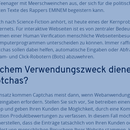
eenager mit Meer­schwein­chen aus, der sich für die politisch
­ten Texte des Rappers EMINEM be­geis­tern kann.
h nach Science-Fiction anhört, ist heute eines der Kern­pro­
ernets. Für in­ter­ak­ti­ve Webseiten ist es von zentraler Bede
en einer Human Ve­ri­fi­ca­ti­on mensch­li­che Web­sei­ten­be­su
­pu­ter­pro­gram­men un­ter­schei­den zu können. Immer raf­fi­n
chas sollen dabei helfen, au­to­ma­ti­sche Eingaben oder Abf
m- und Click-Robotern (Bots) ab­zu­weh­ren.
chem Ver­wen­dungs­zweck dien
tchas?
nsatz kommen Captchas meist dann, wenn Web­an­wen­dun­
­ein­ga­ben erfordern. Stellen Sie sich vor, Sie betreiben eine
hop und geben Ihren Kunden die Mög­lich­keit, durch eine Ko
k­ti­on Pro­dukt­be­wer­tun­gen zu verfassen. In diesem Fall mö
cher­stel­len, dass die Einträge tat­säch­lich von Ihren Kunden 
est von mensch­li­chen Besuchern Ihrer Website stammen. 