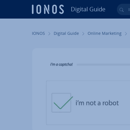
Digital Guide
Ihr
Zum Haupt­in­halt springen
IONOS
Digital Guide
Online Marketing