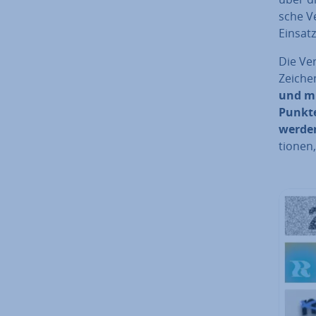
sche Ve
Einsat
Die Ver
Zeiche
und mi
Punkten
werde
tio­ne