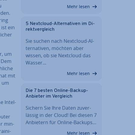
u
Mehr lesen
rden.
ring
5 Nextcloud-Al­ter­na­ti­ven im Di­
ist ein
rekt­ver­gleich
li­cher
Sie suchen nach Nextcloud-Al­
ter­na­ti­ven, möchten aber
r, um
wissen, ob sie Nextcloud das
n. Dem
Wasser…
­li­che
Mehr lesen
hat mit
h um
Die 7 besten Online-Backup-
Anbieter im Vergleich
 In­tel­
Sichern Sie Ihre Daten zu­ver­
läs­sig in der Cloud! Bei diesen 7
u­ter
Anbietern für Online-Backups…
ür min­
ai­ni­
Mehr lesen