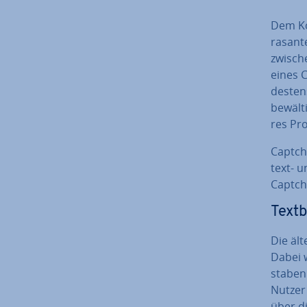
Dem Ko
rasante
zwische
eines 
des­te
be­wäl­
res Pro
Captcha
text- u
Captcha
Text­
Die ält
Dabei 
sta­ben
Nutzer 
über di