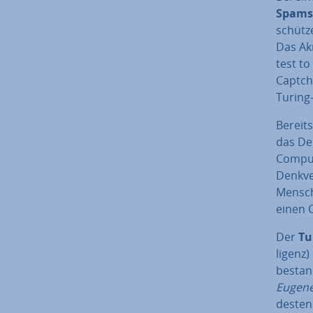
Spam­s
schütze
Das A
test to
Captcha 
Turing
Bereits
das Den
Com­pu­
Denk­ve
Mensch
einen 
Der
Tu
li­gen
bestan
Eugen
des­ten