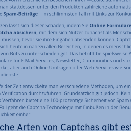
man statt­des­sen unter den Produkten zahl­rei­che au­to­ma­ti
te
Spam-Beiträge
– im schlimms­ten Fall mit Links zur Kon­kur
zen lässt sich dieser Schaden, indem Sie
Online-Formulare
ptcha absichern
, mit dem sich Nutzer zunächst als Mensche
­ren müssen, bevor sie ihre Eingaben absenden können. Captc
sich heute in nahezu allen Bereichen, in denen es mensch­li­
von Bots zu un­ter­schei­den gilt. Das betrifft bei­spiels­wei­se 
mu­la­re für E-Mail-Services, News­let­ter, Com­mu­ni­ties und soz
rke, aber auch Online-Umfragen oder Web-Services wie Suc
­diens­te.
e der Zeit ent­wi­ckel­te man ver­schie­de­ne Methoden, um ei
e­ri­fi­ca­ti­on durch­zu­füh­ren. Grund­sätz­lich gilt jedoch: Kein
es Verfahren bietet eine 100-pro­zen­ti­ge Si­cher­heit vor Spam
all geht die Captcha-Tech­no­lo­gie mit Einbußen in der Be­nut
lich­keit einher.
che Arten von Captchas gibt es