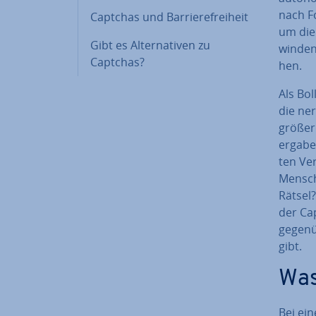
nach Fo
Captchas und Bar­rie­re­frei­heit
um die 
Gibt es Al­ter­na­ti­ven zu
win­den
Captchas?
hen.
Als Bo
die ner
größere
ergaben
ten Ver
Mensche
Rätsel?
der Cap
gegenüb
gibt.
Was
Bei ei