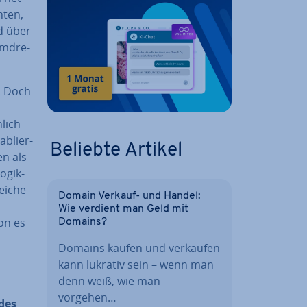
nten,
nd über­
m­dre­
. Doch
­lich
­blier­
Beliebte Artikel
en als
ogik-
ei­che
Domain Verkauf- und Handel:
Wie verdient man Geld mit
­on es
Domains?
Domains kaufen und verkaufen
kann lukrativ sein – wenn man
denn weiß, wie man
vorgehen…
des