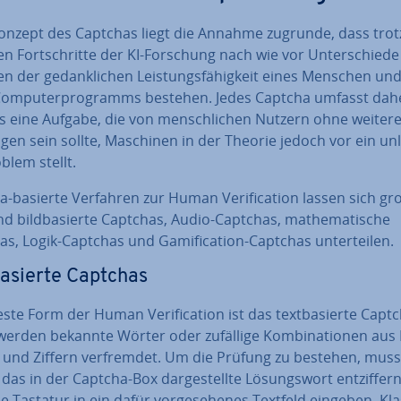
nzept des Captchas liegt die Annahme zugrunde, dass trot
n Fort­schrit­te der KI-Forschung nach wie vor Un­ter­schie­de
n der ge­dank­li­chen Leis­tungs­fä­hig­keit eines Menschen un
Com­pu­ter­pro­gramms bestehen. Jedes Captcha umfasst dah
ns eine Aufgabe, die von mensch­li­chen Nutzern ohne weitere
ti­gen sein sollte, Maschinen in der Theorie jedoch vor ein un­l
blem stellt.
-basierte Verfahren zur Human Ve­ri­fi­ca­ti­on lassen sich gr
nd bild­ba­sier­te Captchas, Audio-Captchas, ma­the­ma­ti­sche
s, Logik-Captchas und Ga­mi­fi­ca­ti­on-Captchas un­ter­tei­len.
ba­sier­te Captchas
este Form der Human Ve­ri­fi­ca­ti­on ist das text­ba­sier­te Capt
werden bekannte Wörter oder zufällige Kom­bi­na­tio­nen aus
 und Ziffern ver­frem­det. Um die Prüfung zu bestehen, muss
das in der Captcha-Box dar­ge­stell­te Lö­sungs­wort ent­zif­fer
e Tastatur in ein dafür vor­ge­se­he­nes Textfeld eingeben. Klas