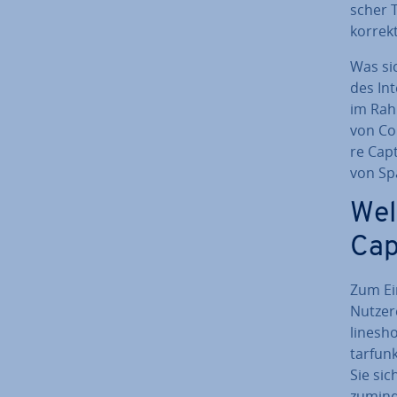
scher T
kor­rek
Was sic
des Int
im Rahm
von Com
re Capt
von Spa
Wel
Cap
Zum Ei
Nut­zer
line­s
tar­fun
Sie si­
zumind