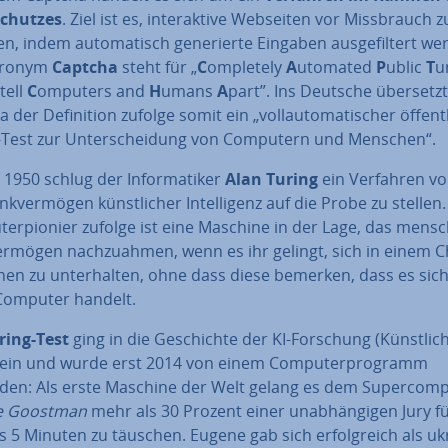
chut­zes
. Ziel ist es, in­ter­ak­ti­ve Webseiten vor Miss­brauch z
n, indem au­to­ma­tisch ge­ne­rier­te Eingaben aus­ge­fil­tert we
kronym
Captcha
steht für „
C
ompletely
A
utomated
P
ublic
T
u
 tell
C
omputers and
H
umans
A
part”. Ins Deutsche übersetzt 
der De­fi­ni­ti­on zufolge somit ein „voll­au­to­ma­ti­scher öf­fent­
-Test zur Un­ter­schei­dung von Computern und Menschen“.
 1950 schlug der In­for­ma­ti­ker
Alan Turing
ein Verfahren vo
k­ver­mö­gen künst­li­cher In­tel­li­genz auf die Probe zu stelle
ter­pio­nier zufolge ist eine Maschine in der Lage, das mensch
r­mö­gen nach­zu­ah­men, wenn es ihr gelingt, sich in einem C
en zu un­ter­hal­ten, ohne dass diese bemerken, dass es sic
Computer handelt.
ring-Test
ging in die Ge­schich­te der KI-Forschung (Künst­li­che
z) ein und wurde erst 2014 von einem Com­pu­ter­pro­gramm
den: Als erste Maschine der Welt gelang es dem Su­per­com­p
e Goostman
mehr als 30 Prozent einer un­ab­hän­gi­gen Jury f
s 5 Minuten zu täuschen. Eugene gab sich er­folg­reich als ukr