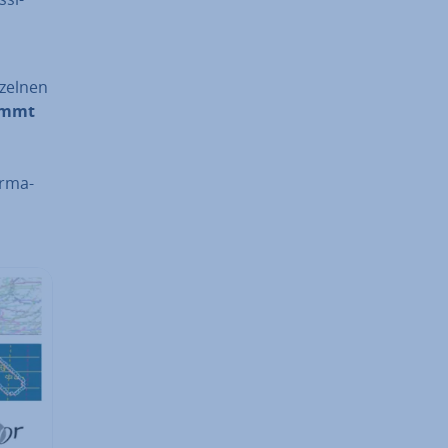
nzelnen
rümmt
r­ma­