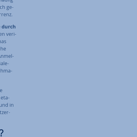
sch ge­
­renz.
 durch
n ve­ri­
has
che
An­mel­
iale-
h­ma­
ne
 eta­
 und in
­zer­
?