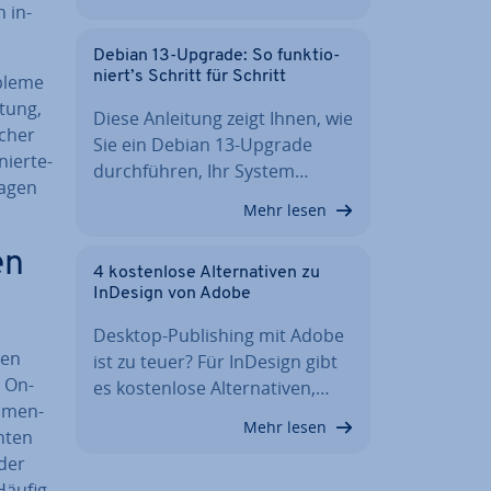
 in­
Debian 13-Upgrade: So funk­tio­
niert’s Schritt für Schritt
ble­me
utung,
Diese Anleitung zeigt Ihnen, wie
­cher
Sie ein Debian 13-Upgrade
ier­te­
durch­füh­ren, Ihr System…
ragen
Mehr lesen
en
4 kos­ten­lo­se Al­ter­na­ti­ven zu
InDesign von Adobe
Desktop-Pu­bli­shing mit Adobe
gen
ist zu teuer? Für InDesign gibt
n On­
es kos­ten­lo­se Al­ter­na­ti­ven,…
m­men­
Mehr lesen
chten
oder
Häufig