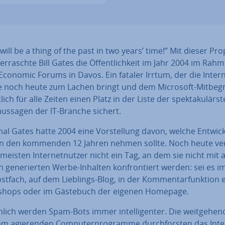
ill be a thing of the past in two years’ time!” Mit dieser Pro­
r­rasch­te Bill Gates die Öf­fent­lich­keit im Jahr 2004 im Rah
conomic Forums in Davos. Ein fataler Irrtum, der die In­ter­n
e noch heute zum Lachen bringt und dem Microsoft-Mit­be­g
­lich für alle Zeiten einen Platz in der Liste der spek­ta­ku­lärs­
aus­sa­gen der IT-Branche sichert.
al Gates hatte 2004 eine Vor­stel­lung davon, welche Ent­wick
n den kommenden 12 Jahren nehmen sollte. Noch heute ve
 meisten In­ter­net­nut­zer nicht ein Tag, an dem sie nicht mit a
h ge­ne­rier­ten Werbe-Inhalten kon­fron­tiert werden: sei es im
stfach, auf dem Lieblings-Blog, in der Kom­men­tar­funk­ti­on 
e­shops oder im Gästebuch der eigenen Homepage.
h­lich werden Spam-Bots immer in­tel­li­gen­ter. Die weit­ge­hen
 agie­ren­den Com­pu­ter­pro­gram­me durch­fors­ten das Int