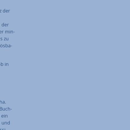
z der
d der
er min­
s zu
ös­ba­
ob in
cha.
 Buch­
 ein
n und
­si­