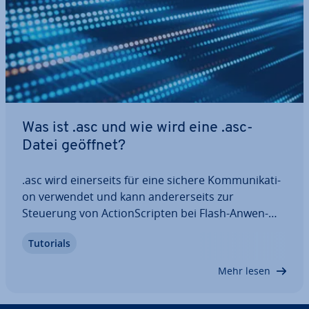
Was ist .asc und wie wird eine .asc-
Datei geöffnet?
.asc wird ei­ner­seits für eine sichere Kom­mu­ni­ka­ti­
on verwendet und kann an­de­rer­seits zur
Steuerung von Ac­tion­S­crip­ten bei Flash-An­wen­
dun­gen genutzt werden. Dabei sind asc-Dateien
Tutorials
sehr pfle­ge­leicht und lassen sich von zahl­rei­chen
Text­edi­to­ren öffnen. Wir erklären Ihnen alles,
Mehr lesen
was…