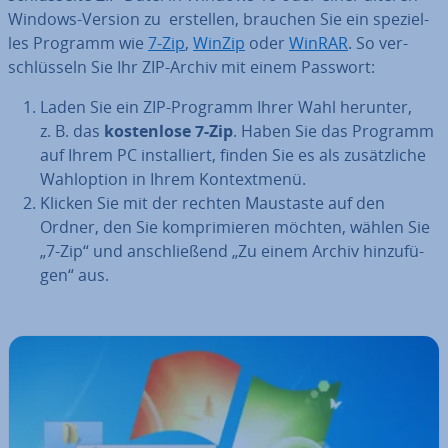
Windows-Version zu erstellen, brauchen Sie ein spe­zi­el­
les Programm wie
7-Zip
,
WinZip
oder
WinRAR
. So ver­
schlüs­seln Sie Ihr ZIP-Archiv mit einem Passwort:
Laden Sie ein ZIP-Programm Ihrer Wahl herunter,
z. B. das
kos­ten­lo­se 7-Zip
. Haben Sie das Programm
auf Ihrem PC in­stal­liert, finden Sie es als zu­sätz­li­che
Wahl­op­ti­on in Ihrem Kon­text­me­nü.
Klicken Sie mit der rechten Maustaste auf den
Ordner, den Sie kom­pri­mie­ren möchten, wählen Sie
„7-Zip“ und an­schlie­ßend „Zu einem Archiv hin­zu­fü­
gen“ aus.