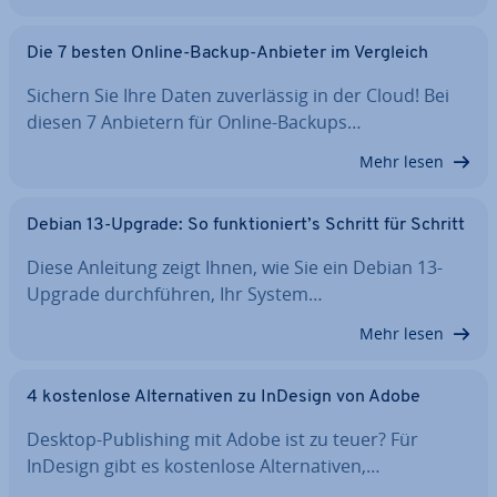
Die 7 besten Online-Backup-Anbieter im Vergleich
Sichern Sie Ihre Daten zu­ver­läs­sig in der Cloud! Bei
diesen 7 Anbietern für Online-Backups…
Mehr lesen
Debian 13-Upgrade: So funk­tio­niert’s Schritt für Schritt
Diese Anleitung zeigt Ihnen, wie Sie ein Debian 13-
Upgrade durch­füh­ren, Ihr System…
Mehr lesen
4 kos­ten­lo­se Al­ter­na­ti­ven zu InDesign von Adobe
Desktop-Pu­bli­shing mit Adobe ist zu teuer? Für
InDesign gibt es kos­ten­lo­se Al­ter­na­ti­ven,…