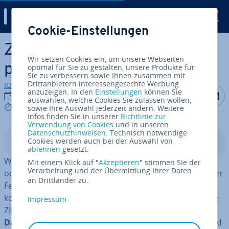
Digital Guide
Cookie-Einstellungen
Zum Haupt­in­halt springen
ZIP-Datei erstellen: So kom­
Wir setzen Cookies ein, um unsere Webseiten
pri­mie­ren Sie Ihre Dateien
optimal für Sie zu gestalten, unsere Produkte für
Sie zu verbessern sowie Ihnen zusammen mit
Drittanbietern interessengerechte Werbung
IONOS Redaktion
anzuzeigen. In den
Einstellungen
können Sie
Auf Facebo
Auf Tw
A
08.12.2021
auswählen, welche Cookies Sie zulassen wollen,
5 mins
sowie Ihre Auswahl jederzeit ändern. Weitere
Infos finden Sie in unserer
Richtlinie zur
Verwendung von Cookies
und in unseren
Datenschutzhinweisen
. Technisch notwendige
Cookies werden auch bei der Auswahl von
In­halts­ver­zeich­nis
ablehnen
gesetzt.
Wenn Sie große Da­ten­men­gen per E-Mail ver­schi­cken
Mit einem Klick auf "
Akzeptieren
" stimmen Sie der
Verarbeitung und der Übermittlung Ihrer Daten
oder Fotos, Videos und Dokumente platz­spa­rend auf der
an Drittländer zu.
Fest­plat­te ar­chi­vie­ren möchten, sollten Sie Ihre Dateien
kom­pri­mie­ren. Am ein­fachs­ten geht das, indem Sie eine
Impressum
ZIP-Datei erstellen. Das ZIP-Format funk­tio­niert wie ein
Da­ten­con­tai­ner
. Sie packen darin mehrere Dateien und