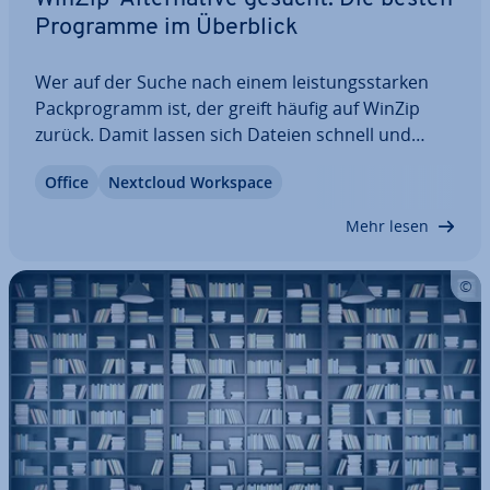
Programme im Überblick
Wer auf der Suche nach einem leis­tungs­star­ken
Pack­pro­gramm ist, der greift häufig auf WinZip
zurück. Damit lassen sich Dateien schnell und
einfach zu Archiven kom­pri­mie­ren oder bereits
Office
Nextcloud Workspace
kom­pri­mier­te Dateien lesen. Darüber hinaus
bietet WinZip weitere nützliche Funk­tio­nen, die
Mehr lesen
nach…