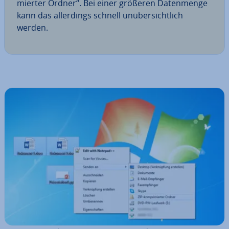
mier­ter Ordner“. Bei einer größeren Da­ten­men­ge
kann das al­ler­dings schnell un­über­sicht­lich
werden.