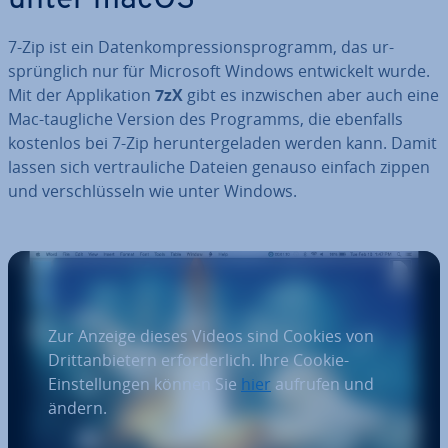
7-Zip ist ein Da­ten­kom­pres­si­ons­pro­gramm, das ur­
sprüng­lich nur für Microsoft Windows ent­wi­ckelt wurde.
Mit der Ap­pli­ka­ti­on
7zX
gibt es in­zwi­schen aber auch eine
Mac-taugliche Version des Programms, die ebenfalls
kostenlos bei 7-Zip her­un­ter­ge­la­den werden kann. Damit
lassen sich ver­trau­li­che Dateien genauso einfach zippen
und ver­schlüs­seln wie unter Windows.
Zur Anzeige dieses Videos sind Cookies von
Drittanbietern erforderlich. Ihre Cookie-
Einstellungen können Sie
hier
aufrufen und
ändern.