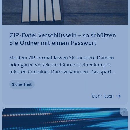
ZIP-Datei ver­schlüs­seln – so schützen
Sie Ordner mit einem Passwort
Mit dem ZIP-Format fassen Sie mehrere Dateien
oder ganze Ver­zeich­nis­bäu­me in einer kom­pri­
mier­ten Container-Datei zusammen. Das spart
nicht nur Fest­plat­ten­spei­cher bei der Ar­chi­vie­rung.
Si­cher­heit
Bei Bedarf können ZIP-Dateien auch ver­schlüs­selt
werden, um ar­chi­vier­te Inhalte vor dem Zugriff…
Mehr lesen