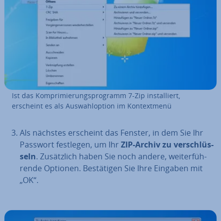
Ist das Kom­pri­mie­rungs­pro­gramm 7-Zip in­stal­liert,
erscheint es als Aus­wahl­op­ti­on im Kon­text­me­nü
Als nächstes erscheint das Fenster, in dem Sie Ihr
Passwort festlegen, um Ihr
ZIP-Archiv zu ver­schlüs­
seln
. Zu­sätz­lich haben Sie noch andere, wei­ter­füh­
ren­de Optionen. Be­stä­ti­gen Sie Ihre Eingaben mit
„OK“.