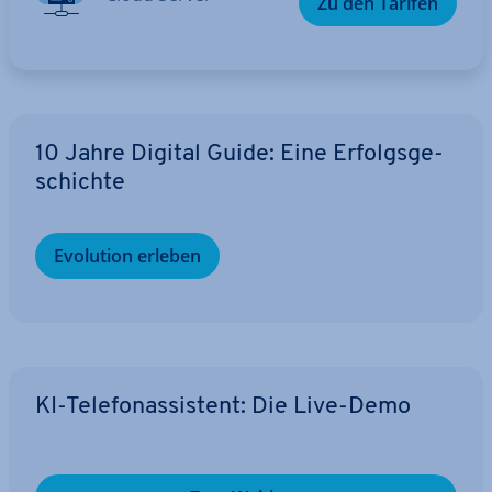
Zu den Tarifen
10 Jahre Digital Guide: Eine Er­folgs­ge­
schich­te
Evolution erleben
KI-Te­le­fon­as­sis­tent: Die Live-Demo