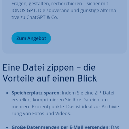
Fragen, gestalten, re­cher­chie­ren – sicher mit
IONOS GPT. Die souveräne und günstige Al­ter­na­
ti­ve zu ChatGPT & Co.
Zum Angebot
Eine Datei zippen – die
Vorteile auf einen Blick
Spei­cher­platz sparen
: Indem Sie eine ZIP-Datei
erstellen, kom­pri­mie­ren Sie Ihre Dateien um
mehrere Pro­zent­punk­te. Das ist ideal zur Ar­chi­vie­
rung von Fotos und Videos.
Große Da­ten­men­gen per E-Mail versenden
: Das