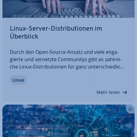
Linux-Server-Dis­tri­bu­tio­nen im
Überblick
Durch den Open-Source-Ansatz und viele en­ga­
gier­te und vernetzte Com­mu­ni­tys gibt es zahl­rei­
che Linux-Dis­tri­bu­tio­nen für ganz un­ter­schied­li­che
Ein­satz­zwe­cke. In unserer Übersicht stellen wir
Linux
Ihnen die besten Anbieter vor, erläutern deren
Vor- und Nachteile und zeigen Ihnen so,…
Mehr lesen