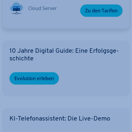
Cloud Server
Zu den Tarifen
10 Jahre Digital Guide: Eine Er­folgs­ge­
schich­te
Evolution erleben
KI-Te­le­fon­as­sis­tent: Die Live-Demo