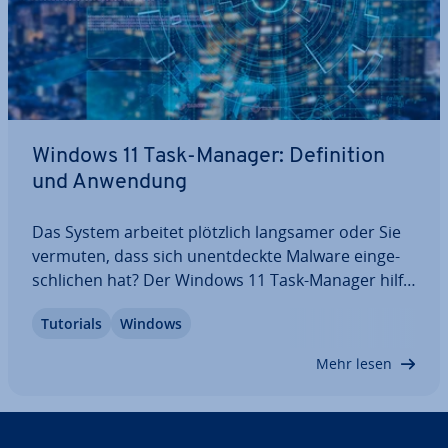
Windows 11 Task-Manager: De­fi­ni­ti­on
und Anwendung
Das System arbeitet plötzlich langsamer oder Sie
vermuten, dass sich un­ent­deck­te Malware ein­ge­
schli­chen hat? Der Windows 11 Task-Manager hilft
mit einer Übersicht aller Prozesse und Programme
Tutorials
Windows
dabei, Ihr System zu verwalten. So lassen sich re­
chen­in­ten­si­ve Programme oder…
Mehr lesen