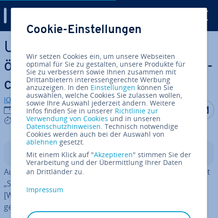
Digital Guide
Cookie-Einstellungen
Zum Haupt­in­halt springen
Ubuntu-Task­ma­na­ger: So
Wir setzen Cookies ein, um unsere Webseiten
öffnen Sie die Sys­tem­über­wa­
optimal für Sie zu gestalten, unsere Produkte für
Sie zu verbessern sowie Ihnen zusammen mit
Drittanbietern interessengerechte Werbung
chung bei Linux
anzuzeigen. In den
Einstellungen
können Sie
auswählen, welche Cookies Sie zulassen wollen,
IONOS Redaktion
sowie Ihre Auswahl jederzeit ändern. Weitere
Auf Facebo
Auf Tw
A
19.01.2023
Infos finden Sie in unserer
Richtlinie zur
Verwendung von Cookies
und in unseren
5 mins
Datenschutzhinweisen
. Technisch notwendige
Cookies werden auch bei der Auswahl von
ablehnen
gesetzt.
In­halts­ver­zeich­nis
Mit einem Klick auf "
Akzeptieren
" stimmen Sie der
Verarbeitung und der Übermittlung Ihrer Daten
Auch in Ubuntu gibt es einen Task­ma­na­ger. Dieser heißt
an Drittländer zu.
„Sys­tem­über­wa­chung“ und wird entweder über die
Impressum
[Windows]-Taste, das Startmenü oder das Terminal
geöffnet.