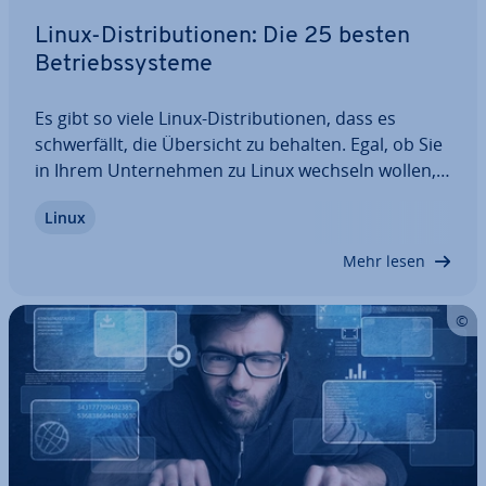
Linux-Dis­tri­bu­tio­nen: Die 25 besten
Be­triebs­sys­te­me
Es gibt so viele Linux-Dis­tri­bu­tio­nen, dass es
schwer­fällt, die Übersicht zu behalten. Egal, ob Sie
in Ihrem Un­ter­neh­men zu Linux wechseln wollen,
aus Neugier in die Linux-Welt ein­tau­chen möchten
Linux
oder als Profi nach einem neuen Be­triebs­sys­tem
suchen: Hier erfahren Sie, welche…
Mehr lesen