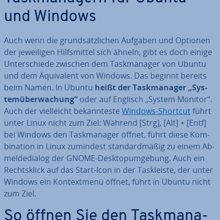
und Windows
Auch wenn die grund­sätz­li­chen Aufgaben und Optionen
der je­wei­li­gen Hilfs­mit­tel sich ähneln, gibt es doch einige
Un­ter­schie­de zwischen dem Task­ma­na­ger von Ubuntu
und dem Äqui­va­lent von Windows. Das beginnt bereits
beim Namen. In Ubuntu
heißt der Task­ma­na­ger „Sys­
tem­über­wa­chung“
oder auf Englisch „System Monitor“.
Auch der viel­leicht be­kann­tes­te
Windows-Shortcut
führt
unter Linux nicht zum Ziel: Während [Strg], [Alt] + [Entf]
bei Windows den Task­ma­na­ger öffnet, führt diese Kom­
bi­na­ti­on in Linux zumindest stan­dard­mä­ßig zu einem Ab­
mel­de­dia­log der GNOME-Desk­top­um­ge­bung. Auch ein
Rechts­klick auf das Start-Icon in der Task­leis­te, der unter
Windows ein Kon­text­me­nü öffnet, führt in Ubuntu nicht
zum Ziel.
So öffnen Sie den Task­ma­na­