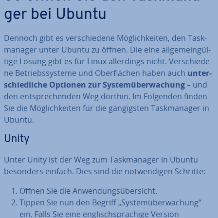
ger bei Ubuntu
Dennoch gibt es ver­schie­de­ne Mög­lich­kei­ten, den Task­
ma­na­ger unter Ubuntu zu öffnen. Die eine all­ge­mein­gül­
ti­ge Lösung gibt es für Linux al­ler­dings nicht. Ver­schie­de­
ne Be­triebs­sys­te­me und Ober­flä­chen haben auch
un­ter­
schied­li­che Optionen zur Sys­tem­über­wa­chung
– und
den ent­spre­chen­den Weg dorthin. Im Folgenden finden
Sie die Mög­lich­kei­ten für die gän­gigs­ten Task­ma­na­ger in
Ubuntu.
Unity
Unter Unity ist der Weg zum Task­ma­na­ger in Ubuntu
besonders einfach. Dies sind die not­wen­di­gen Schritte:
Öffnen Sie die An­wen­dungs­über­sicht.
Tippen Sie nun den Begriff „Sys­tem­über­wa­chung“
ein. Falls Sie eine eng­lisch­spra­chi­ge Version