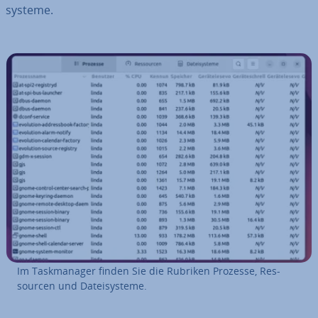
sys­te­me.
Im Task­ma­na­ger finden Sie die Rubriken Prozesse, Res­
sour­cen und Da­tei­sys­te­me.