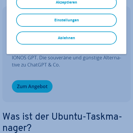
Akzeptieren
IONOS GPT
Einstellungen
Ihr sou­ve­rä­ner KI Assistent für mehr
Pro­duk­ti­vi­tät.
Ablehnen
Fragen, gestalten, re­cher­chie­ren – sicher mit
IONOS GPT. Die souveräne und günstige Al­ter­na­
ti­ve zu ChatGPT & Co.
Zum Angebot
Was ist der Ubuntu-Task­ma­
na­ger?