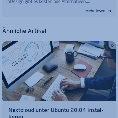
InDesign gibt es kos­ten­lo­se Al­ter­na­ti­ven,…
Mehr lesen
Ähnliche Artikel
Nextcloud unter Ubuntu 20.04 in­stal­
lie­ren