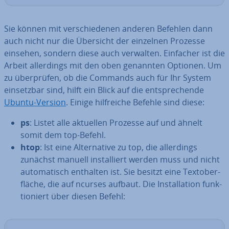
Sie können mit ver­schie­de­nen anderen Befehlen dann
auch nicht nur die Übersicht der einzelnen Prozesse
einsehen, sondern diese auch verwalten. Einfacher ist die
Arbeit al­ler­dings mit den oben genannten Optionen. Um
zu über­prü­fen, ob die Commands auch für Ihr System
ein­setz­bar sind, hilft ein Blick auf die ent­spre­chen­de
Ubuntu-Version
. Einige hilf­rei­che Befehle sind diese:
ps
: Listet alle aktuellen Prozesse auf und ähnelt
somit dem top-Befehl.
htop
: Ist eine Al­ter­na­ti­ve zu top, die al­ler­dings
zunächst manuell in­stal­liert werden muss und nicht
au­to­ma­tisch enthalten ist. Sie besitzt eine Text­ober­
flä­che, die auf ncurses aufbaut. Die In­stal­la­ti­on funk­
tio­niert über diesen Befehl: