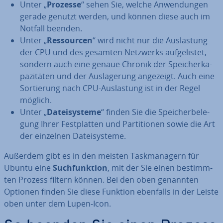
Unter „
Prozesse
“ sehen Sie, welche An­wen­dun­gen
gerade genutzt werden, und können diese auch im
Notfall beenden.
Unter „
Res­sour­cen
“ wird nicht nur die Aus­las­tung
der CPU und des gesamten Netzwerks auf­ge­lis­tet,
sondern auch eine genaue Chronik der Spei­cher­ka­
pa­zi­tä­ten und der Aus­la­ge­rung angezeigt. Auch eine
Sor­tie­rung nach CPU-Aus­las­tung ist in der Regel
möglich.
Unter „
Da­tei­sys­te­me
“ finden Sie die Spei­cher­be­le­
gung Ihrer Fest­plat­ten und Par­ti­tio­nen sowie die Art
der einzelnen Da­tei­sys­te­me.
Außerdem gibt es in den meisten Task­ma­na­gern für
Ubuntu eine
Such­funk­ti­on
, mit der Sie einen be­stimm­
ten Prozess filtern können. Bei den oben genannten
Optionen finden Sie diese Funktion ebenfalls in der Leiste
oben unter dem Lupen-Icon.