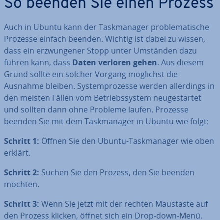
So beenden Sie einen Prozess
Auch in Ubuntu kann der Task­ma­na­ger pro­ble­ma­ti­sche
Prozesse einfach beenden. Wichtig ist dabei zu wissen,
dass ein er­zwun­ge­ner Stopp unter Umständen dazu
führen kann, dass
Daten verloren gehen
. Aus diesem
Grund sollte ein solcher Vorgang möglichst die
Ausnahme bleiben. Sys­tem­pro­zes­se werden al­ler­dings in
den meisten Fällen vom Be­triebs­sys­tem neu­ge­star­tet
und sollten dann ohne Probleme laufen. Prozesse
beenden Sie mit dem Task­ma­na­ger in Ubuntu wie folgt:
Schritt 1:
Öffnen Sie den Ubuntu-Task­ma­na­ger wie oben
erklärt.
Schritt 2:
Suchen Sie den Prozess, den Sie beenden
möchten.
Schritt 3:
Wenn Sie jetzt mit der rechten Maustaste auf
den Prozess klicken, öffnet sich ein Drop-down-Menü.