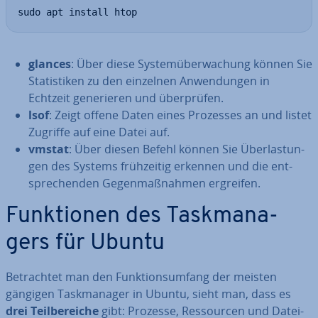
sudo apt install htop
glances
: Über diese Sys­tem­über­wa­chung können Sie
Sta­tis­ti­ken zu den einzelnen An­wen­dun­gen in
Echtzeit ge­ne­rie­ren und über­prü­fen.
lsof
: Zeigt offene Daten eines Prozesses an und listet
Zugriffe auf eine Datei auf.
vmstat
: Über diesen Befehl können Sie Über­las­tun­
gen des Systems früh­zei­tig erkennen und die ent­
spre­chen­den Ge­gen­maß­nah­men ergreifen.
Funk­tio­nen des Task­ma­na­
gers für Ubuntu
Be­trach­tet man den Funk­ti­ons­um­fang der meisten
gängigen Task­ma­na­ger in Ubuntu, sieht man, dass es
drei Teil­be­rei­che
gibt: Prozesse, Res­sour­cen und Da­tei­