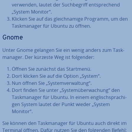
verwenden, lautet der Such­be­griff ent­spre­chend
„System Monitor“.
Klicken Sie auf das gleich­na­mi­ge Programm, um den
Task­ma­na­ger für Ubuntu zu öffnen.
Gnome
Unter Gnome gelangen Sie ein wenig anders zum Task­
ma­na­ger. Der kürzeste Weg ist folgender:
Öffnen Sie zunächst das Startmenü.
Dort klicken Sie auf die Option „System“.
Nun öffnen Sie „Sys­tem­ver­wal­tung“.
Dort finden Sie unter „Sys­tem­über­wa­chung“ den
Task­ma­na­ger für Ubuntu. In einem eng­lisch­spra­chi­
gen System lautet der Punkt wieder „System
Monitor“.
Sie können den Task­ma­na­ger für Ubuntu auch direkt im
Terminal öffnen. Dafür nutzen Sie den folgenden Befehl: