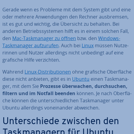
Gerade wenn es Probleme mit dem System gibt und eine
oder mehrere An­wen­dun­gen den Rechner aus­brem­sen,
ist es gut und wichtig, die Übersicht zu behalten. Bei
anderen Be­triebs­sys­te­men hilft es in einem solchen Fall,
den
Mac-Task­ma­na­ger zu öffnen
bzw. den
Windows-
Task­ma­na­ger auf­zu­ru­fen
. Auch bei
Linux
müssen Nut­ze­
rin­nen und Nutzer al­ler­dings nicht unbedingt auf eine
grafische Hilfe ver­zich­ten.
Während
Linux-Dis­tri­bu­tio­nen
ohne grafische Ober­flä­che
diese nicht anbieten, gibt es in
Ubuntu
einen Task­ma­na­
ger, mit dem Sie
Prozesse über­wa­chen, durch­su­chen,
filtern und im Notfall beenden
können. Je nach Ober­flä­
che können die un­ter­schied­li­chen Task­ma­na­ger unter
Ubuntu al­ler­dings von­ein­an­der abweichen.
Un­ter­schie­de zwischen den
Task­ma­na­gern für Ubuntu