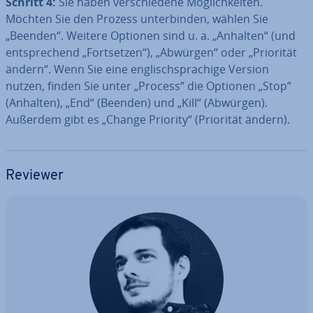
Schritt 4:
Sie haben ver­schie­de­ne Mög­lich­kei­ten.
Möchten Sie den Prozess un­ter­bin­den, wählen Sie
„Beenden“. Weitere Optionen sind u. a. „Anhalten“ (und
ent­spre­chend „Fort­set­zen“), „Abwürgen“ oder „Priorität
ändern“. Wenn Sie eine eng­lisch­spra­chi­ge Version
nutzen, finden Sie unter „Process“ die Optionen „Stop“
(Anhalten), „End“ (Beenden) und „Kill“ (Abwürgen).
Außerdem gibt es „Change Priority“ (Priorität ändern).
Reviewer