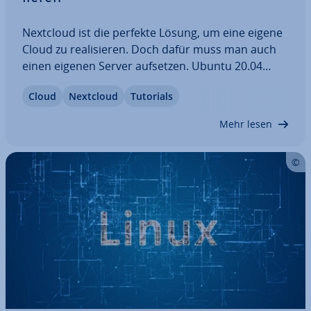
Nextcloud ist die perfekte Lösung, um eine eigene
Cloud zu rea­li­sie­ren. Doch dafür muss man auch
einen eigenen Server aufsetzen. Ubuntu 20.04
bietet Nextcloud eine gute Grundlage für den rei­
Cloud
Nextcloud
Tutorials
bungs­lo­sen Einsatz. Die In­stal­la­ti­on auf dem Be­
triebs­sys­tem funk­tio­niert ebenfalls…
Mehr lesen