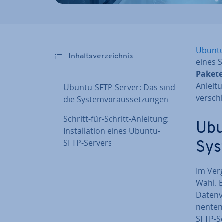
Ubunt
In­halts­ver­zeich­nis
eines S
Paket
Anleit
Ubuntu-SFTP-Server: Das sind
ver­schl
die Sys­tem­vor­aus­set­zun­gen
Schritt-für-Schritt-Anleitung:
Ubu
In­stal­la­ti­on eines Ubuntu-
SFTP-Servers
Sys­
Im Ver
Wahl. 
Da­ten­v
nen­te
SFTP-S