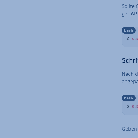
Sollte
ger
AP
bash
$ 
su
Schri
Nach de
angepa
bash
$ 
su
Geben 