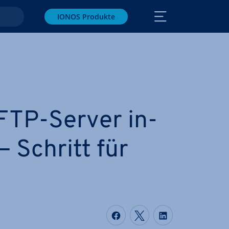
IONOS Produkte
TP-Server in­
 – Schritt für
Auf Facebook teilen
Auf Twitter teile
Auf LinkedIn