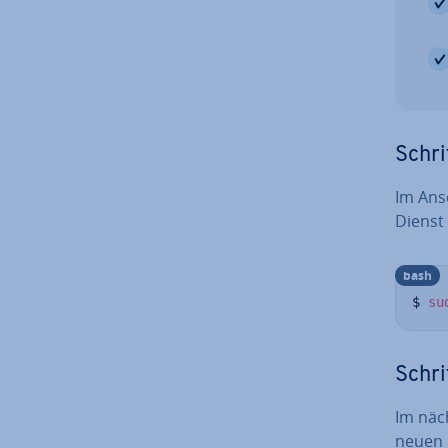
Schri
Im Ansc
Dienst
bash
$ 
su
Schri
Im näc
neuen