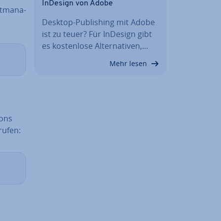
InDesign von Adobe
­ma­na­
Desktop-Pu­bli­shing mit Adobe
ist zu teuer? Für InDesign gibt
es kos­ten­lo­se Al­ter­na­ti­ven,…
Mehr lesen
mons
rufen: