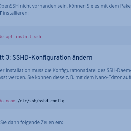
 OpenSSH nicht vorhanden sein, können Sie es mit dem Pa­ket
T
in­stal­lie­ren:
do
apt
install
ssh
tt 3: SSHD-Kon­fi­gu­ra­ti­on ändern
r In­stal­la­ti­on muss die Kon­fi­gu­ra­ti­ons­da­tei des SSH-Dae
sst werden. Sie können diese z. B. mit dem Nano-Editor auf
do
nano
 /etc/ssh/sshd_config
Sie dann folgende Zeilen ein: