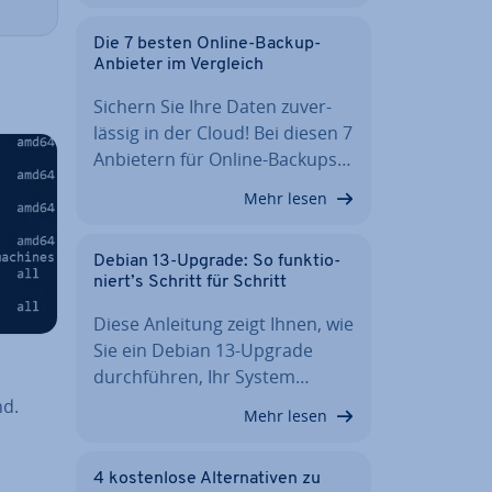
Die 7 besten Online-Backup-
Anbieter im Vergleich
Sichern Sie Ihre Daten zu­ver­
läs­sig in der Cloud! Bei diesen 7
Anbietern für Online-Backups…
Mehr lesen
Debian 13-Upgrade: So funk­tio­
niert’s Schritt für Schritt
Diese Anleitung zeigt Ihnen, wie
Sie ein Debian 13-Upgrade
durch­füh­ren, Ihr System…
nd.
Mehr lesen
4 kos­ten­lo­se Al­ter­na­ti­ven zu