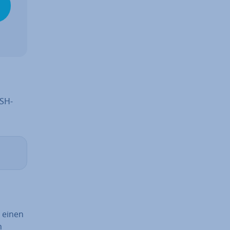
SSH-
 einen
n