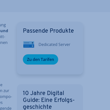
tung
s und
Passende Produkte
tt-
einen
Dedicated Server
Zu den Tarifen
re
en zur
10 Jahre Digital
 Kom­po­
Guide: Eine Er­folgs­
es
ge­schich­te
olgende