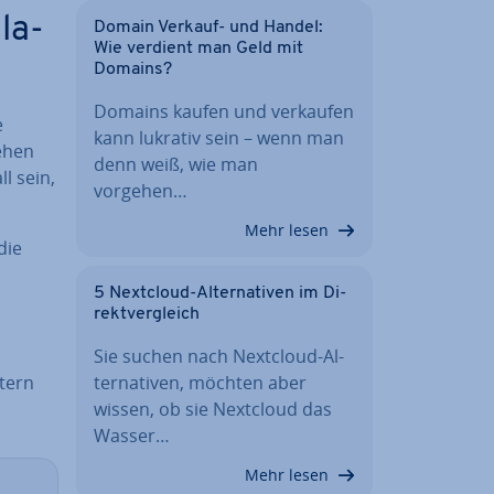
­la­
Domain Verkauf- und Handel:
Wie verdient man Geld mit
Domains?
Domains kaufen und verkaufen
e
kann lukrativ sein – wenn man
tehen
denn weiß, wie man
l sein,
vorgehen…
Mehr lesen
die
5 Nextcloud-Al­ter­na­ti­ven im Di­
rekt­ver­gleich
Sie suchen nach Nextcloud-Al­
ltern
ter­na­ti­ven, möchten aber
wissen, ob sie Nextcloud das
Wasser…
Mehr lesen