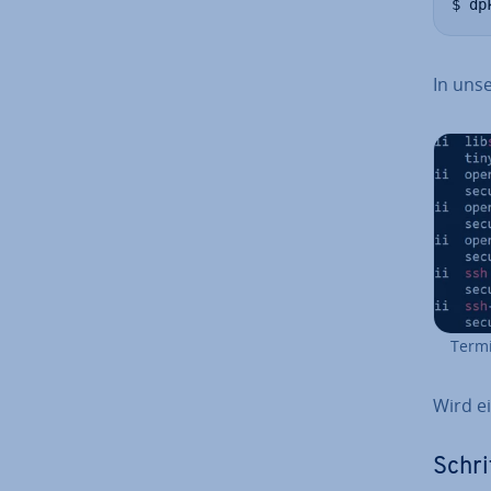
$ dp
In uns
Termi
Wird e
Schrit