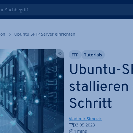
 Such­be­griff
i­on
Ubuntu SFTP Server ein­rich­ten
FTP
Tutorials
Ubuntu-SF
stal­lie­ren
Schritt
Vladimir Simovic
03.05.2023
4 mins