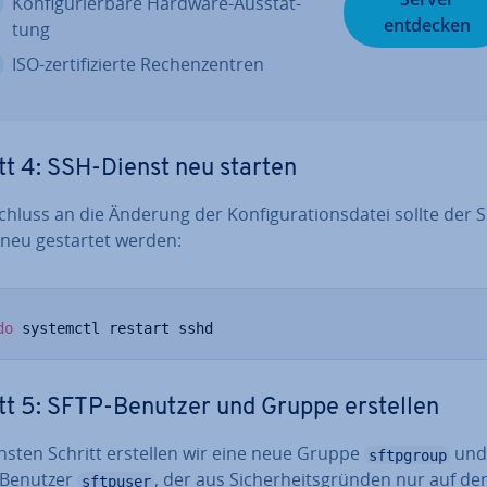
Kon­fi­gu­rier­ba­re Hardware-Aus­stat­
entdecken
tung
ISO-zer­ti­fi­zier­te Re­chen­zen­tren
tt 4: SSH-Dienst neu starten
hluss an die Änderung der Kon­fi­gu­ra­ti­ons­da­tei sollte der 
 neu gestartet werden:
do
 systemctl restart sshd
tt 5: SFTP-Benutzer und Gruppe erstellen
hsten Schritt erstellen wir eine neue Gruppe
und
sftpgroup
 Benutzer
, der aus Si­cher­heits­grün­den nur auf de
sftpuser