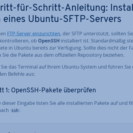
itt-für-Schritt-Anleitung: In­stal
on eines Ubuntu-SFTP-Servers
nen
FTP-Server ein­zu­rich­ten
, der SFTP un­ter­stützt, sollten Si
kon­trol­lie­ren, ob
OpenSSH
in­stal­liert ist. Stan­dard­mä­ßig s
ete in Ubuntu bereits zur Verfügung. Sollte dies nicht der Fal
Sie die Pakete aus dem of­fi­zi­el­len Re­po­si­to­ry beziehen.
 Sie das Terminal auf Ihrem Ubuntu-System und führen Sie 
den Befehle aus:
tt 1: OpenSSH-Pakete über­prü­fen
e dieser Eingabe listen Sie alle in­stal­lier­ten Pakete auf und fi
nach
:
ssh