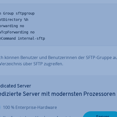
h Group sftpgroup

otDirectory %h

orwarding no

wTcpForwarding no

eCommand internal-sftp
h können Benutzer und Be­nut­ze­rin­nen der SFTP-Gruppe au
r­zeich­nis über SFTP zugreifen.
dicated Server
­di­zier­te Server mit mo­derns­ten Pro­zes­so­ren
100 % En­ter­pri­se-Hardware
Server