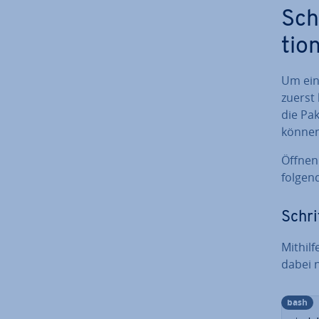
Schr
ti­
Um ei
zuerst 
die Pak
können 
Öffnen
folgen
Schri
Mithilf
dabei 
bash