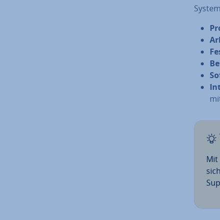
Sys­tem
Pr
Ar
Fes
Be
So
In­
mi
Mit
sic
Sup