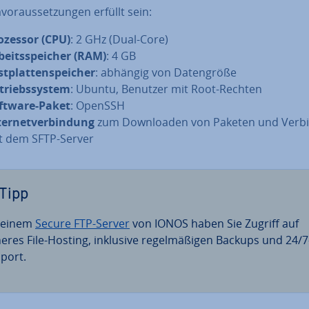
­vor­aus­set­zun­gen erfüllt sein:
ozessor (CPU)
: 2 GHz (Dual-Core)
­beits­spei­cher (RAM)
: 4 GB
t­plat­ten­spei­cher
: abhängig von Da­ten­grö­ße
­triebs­sys­tem
: Ubuntu, Benutzer mit Root-Rechten
ftware-Paket
: OpenSSH
ter­net­ver­bin­dung
zum Down­loa­den von Paketen und Verb
t dem SFTP-Server
Tipp
 einem
Secure FTP-Server
von IONOS haben Sie Zugriff auf
heres File-Hosting, inklusive re­gel­mä­ßi­gen Backups und 24/7
port.