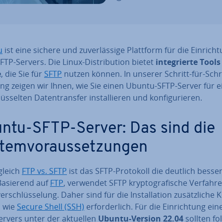
u
ist eine sichere und zu­ver­läs­si­ge Plattform für die Ein­rich­
FTP-Servers. Die Linux-Dis­tri­bu­ti­on bietet
in­te­grier­te Tool
e
, die Sie für
SFTP
nutzen können. In unserer Schritt-für-Schri
ung zeigen wir Ihnen, wie Sie einen Ubuntu-SFTP-Server für 
üs­sel­ten Da­ten­trans­fer in­stal­lie­ren und kon­fi­gu­rie­ren.
ntu-SFTP-Server: Das sind die
tem­vor­aus­set­zun­gen
gleich
FTP vs. SFTP
ist das SFTP-Protokoll die deutlich besse
Basierend auf
FTP
, verwendet SFTP kryp­to­gra­fi­sche Verfahr
er­schlüs­se­lung. Daher sind für die In­stal­la­ti­on zu­sätz­li­che
n wie
Secure Shell (SSH)
er­for­der­lich. Für die Ein­rich­tung ein
ervers unter der aktuellen
Ubuntu-Version 22.04
sollten f