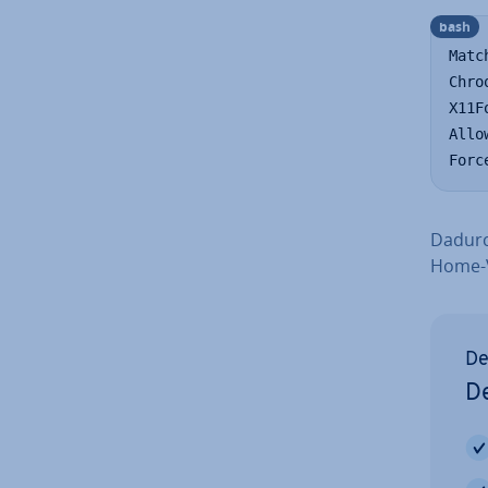
bash
Matc
Chro
X11F
Allo
Forc
Dadurc
Home-Ve
De
De