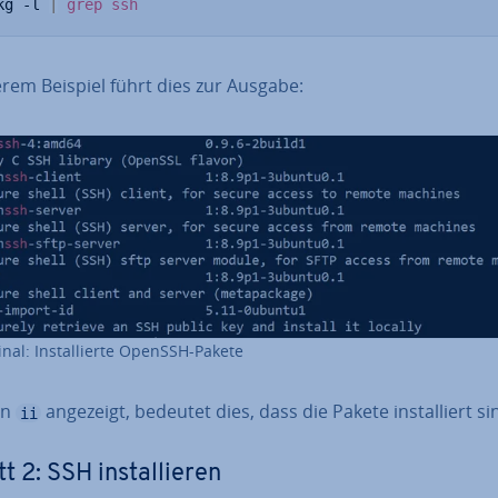
kg -l 
|
grep
ssh
erem Beispiel führt dies zur Ausgabe:
nal: In­stal­lier­te OpenSSH-Pakete
in
angezeigt, bedeutet dies, dass die Pakete in­stal­liert si
ii
t 2: SSH in­stal­lie­ren