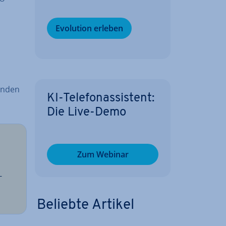
Evolution erleben
inden
KI-Te­le­fon­as­sis­tent:
Die Live-Demo
Zum Webinar
-
Beliebte Artikel