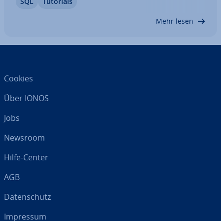
SQL
Tutorials
Durch­füh­rung machen. Hier erfahren Sie, wie SQL
EXISTS aufgebaut ist, und lernen anhand…
Mehr lesen
Cookies
Über IONOS
Jobs
Newsroom
Hilfe-Center
AGB
Da­ten­schutz
Impressum