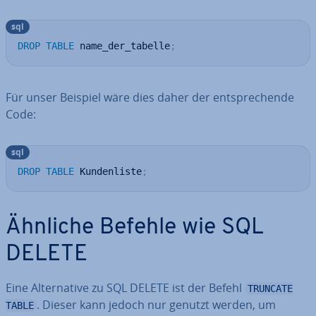
sql
DROP
TABLE
 name_der_tabelle
;
Für unser Beispiel wäre dies daher der ent­spre­chen­de
Code:
sql
DROP
TABLE
 Kundenliste
;
Ähnliche Befehle wie SQL
DELETE
Eine Al­ter­na­ti­ve zu SQL DELETE ist der Befehl
TRUNCATE
. Dieser kann jedoch nur genutzt werden, um
TABLE