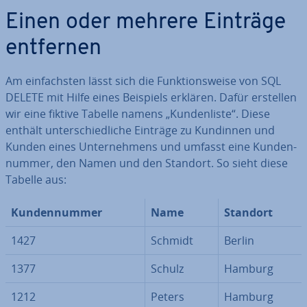
Einen oder mehrere Einträge
entfernen
Am ein­fachs­ten lässt sich die Funk­ti­ons­wei­se von SQL
DELETE mit Hilfe eines Beispiels erklären. Dafür erstellen
wir eine fiktive Tabelle namens „Kun­den­lis­te“. Diese
enthält un­ter­schied­li­che Einträge zu Kundinnen und
Kunden eines Un­ter­neh­mens und umfasst eine Kun­den­
num­mer, den Namen und den Standort. So sieht diese
Tabelle aus:
Kun­den­num­mer
Name
Standort
1427
Schmidt
Berlin
1377
Schulz
Hamburg
1212
Peters
Hamburg