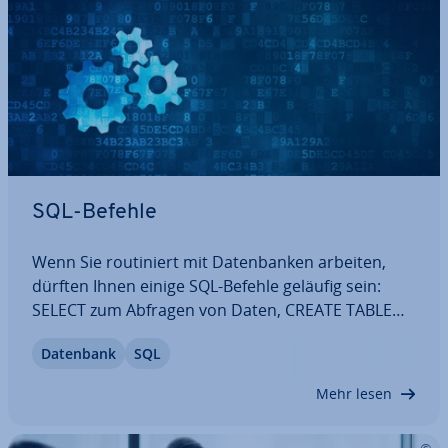
SQL-Befehle
Wenn Sie rou­ti­niert mit Da­ten­ban­ken arbeiten,
dürften Ihnen einige SQL-Befehle geläufig sein:
SELECT zum Abfragen von Daten, CREATE TABLE
zum De­fi­nie­ren einer Tabelle, INSERT INTO zum
Datenbank
SQL
Einfügen von Da­ten­sät­zen. Darüber hinaus
existiert eine Vielzahl weiterer SQL-Befehle. Denn
Mehr lesen
SQL…