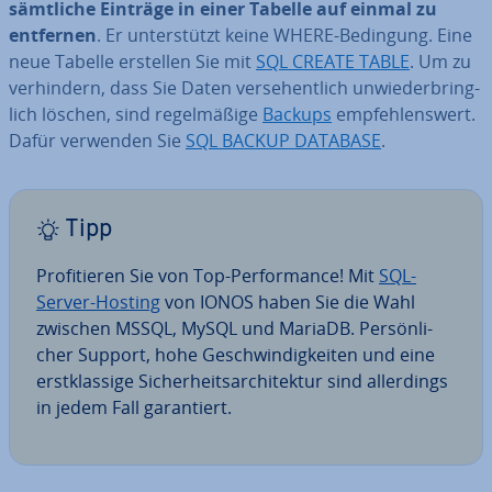
sämtliche Einträge in einer Tabelle auf einmal zu
entfernen
. Er un­ter­stützt keine WHERE-Bedingung. Eine
neue Tabelle erstellen Sie mit
SQL CREATE TABLE
. Um zu
ver­hin­dern, dass Sie Daten ver­se­hent­lich un­wie­der­bring­
lich löschen, sind re­gel­mä­ßi­ge
Backups
emp­feh­lens­wert.
Dafür verwenden Sie
SQL BACKUP DATABASE
.
Tipp
Pro­fi­tie­ren Sie von Top-Per­for­mance! Mit
SQL-
Server-Hosting
von IONOS haben Sie die Wahl
zwischen MSSQL, MySQL und MariaDB. Per­sön­li­
cher Support, hohe Ge­schwin­dig­kei­ten und eine
erst­klas­si­ge Si­cher­heits­ar­chi­tek­tur sind al­ler­dings
in jedem Fall ga­ran­tiert.