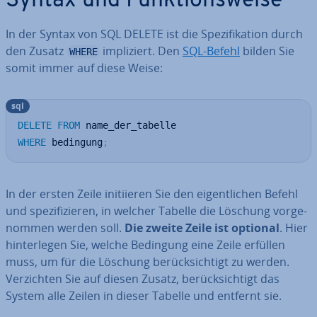
Syntax und Funk­ti­ons­wei­se
In der Syntax von SQL DELETE ist die Spe­zi­fi­ka­ti­on durch
den Zusatz
im­pli­ziert. Den
SQL-Befehl
bilden Sie
WHERE
somit immer auf diese Weise:
sql
DELETE
FROM
WHERE
 bedingung
;
In der ersten Zeile in­iti­ie­ren Sie den ei­gent­li­chen Befehl
und spe­zi­fi­zie­ren, in welcher Tabelle die Löschung vor­ge­
nom­men werden soll.
Die zweite Zeile ist optional
. Hier
hin­ter­le­gen Sie, welche Bedingung eine Zeile erfüllen
muss, um für die Löschung be­rück­sich­tigt zu werden.
Ver­zich­ten Sie auf diesen Zusatz, be­rück­sich­tigt das
System alle Zeilen in dieser Tabelle und entfernt sie.