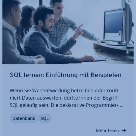
SQL lernen: Ein­füh­rung mit Bei­spie­len
Wenn Sie Web­ent­wick­lung betreiben oder rou­ti­
niert Daten auswerten, dürfte Ihnen der Begriff
SQL geläufig sein. Die de­kla­ra­ti­ve Pro­gram­mier­
spra­che un­ter­schei­det sich jedoch ins­be­son­de­re
Datenbank
SQL
in ihrer Syntax von anderen Sprachen, wodurch es
zur Her­aus­for­de­rung werden kann, SQL zu…
Mehr lesen