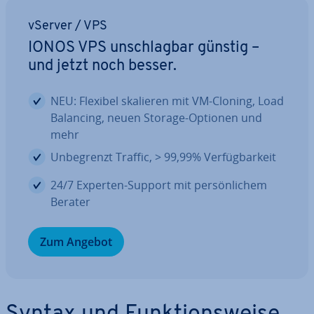
vServer / VPS
IONOS VPS un­schlag­bar günstig –
und jetzt noch besser.
NEU: Flexibel skalieren mit VM-Cloning, Load
Balancing, neuen Storage-Optionen und
mehr
Un­be­grenzt Traffic, > 99,99% Ver­füg­bar­keit
24/7 Experten-Support mit per­sön­li­chem
Berater
Zum Angebot