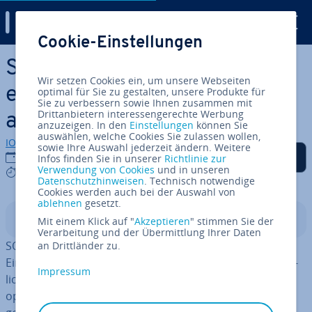
Digital Guide
Cookie-Einstellungen
Zum Haupt­in­halt springen
SQL DELETE: So löschen Sie
Wir setzen Cookies ein, um unsere Webseiten
einen oder mehrere Beiträge
optimal für Sie zu gestalten, unsere Produkte für
Sie zu verbessern sowie Ihnen zusammen mit
Drittanbietern interessengerechte Werbung
aus Ihrer Tabelle
anzuzeigen. In den
Einstellungen
können Sie
auswählen, welche Cookies Sie zulassen wollen,
IONOS Redaktion
sowie Ihre Auswahl jederzeit ändern. Weitere
Auf Facebook teilen
Auf Twitter teilen
Auf LinkedIn teilen
Als be­vor­zug­te Quelle
27.03.2024
Infos finden Sie in unserer
Richtlinie zur
auf Google hin­zu­fü­gen
Verwendung von Cookies
und in unseren
4 mins
Datenschutzhinweisen
. Technisch notwendige
Cookies werden auch bei der Auswahl von
ablehnen
gesetzt.
In­halts­ver­zeich­nis
Mit einem Klick auf "
Akzeptieren
" stimmen Sie der
Verarbeitung und der Übermittlung Ihrer Daten
SQL DELETE ist der ein­fachs­te Befehl, wenn Sie einen
an Drittländer zu.
Eintrag aus einer Tabelle entfernen möchten. Er er­mög­
Impressum
licht den Einsatz einer WHERE-Bedingung. Diese ist
optional, ver­zich­ten Sie al­ler­dings auf sie, wird die