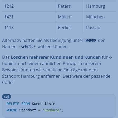
1212
Peters
Hamburg
1431
Müller
München
1118
Becker
Passau
Al­ter­na­tiv hätten Sie als Bedingung unter
den
WHERE
Namen
wählen können.
'Schulz'
Das
Löschen mehrerer Kundinnen und Kunden
funk­
tio­niert nach einem ähnlichen Prinzip. In unserem
Beispiel könnten wir sämtliche Einträge mit dem
Standort Hamburg entfernen. Dies wäre der passende
Code:
sql
DELETE
FROM
WHERE
 Standort 
=
'Hamburg'
;