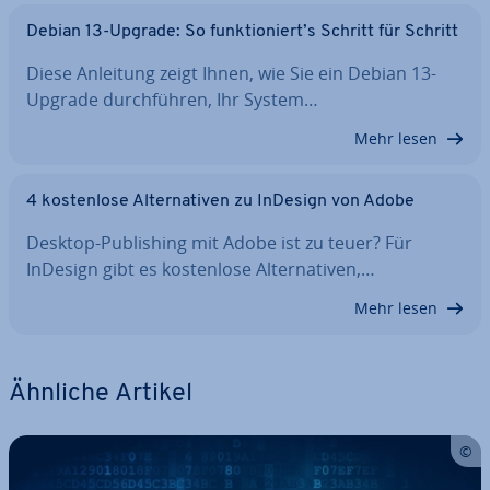
Debian 13-Upgrade: So funk­tio­niert’s Schritt für Schritt
Diese Anleitung zeigt Ihnen, wie Sie ein Debian 13-
Upgrade durch­füh­ren, Ihr System…
Mehr lesen
4 kos­ten­lo­se Al­ter­na­ti­ven zu InDesign von Adobe
Desktop-Pu­bli­shing mit Adobe ist zu teuer? Für
InDesign gibt es kos­ten­lo­se Al­ter­na­ti­ven,…
Mehr lesen
Ähnliche Artikel