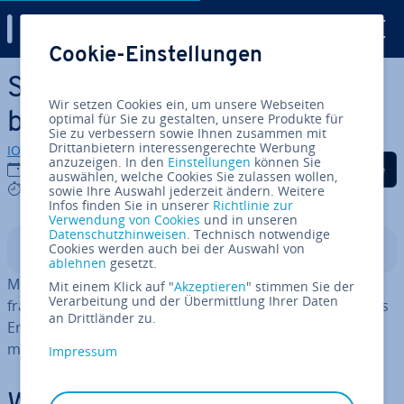
Digital Guide
Cookie-Einstellungen
Zum Haupt­in­halt springen
SQL EXISTS: Sub­queries auf
Wir setzen Cookies ein, um unsere Webseiten
bestimmte Werte über­prü­fen
optimal für Sie zu gestalten, unsere Produkte für
Sie zu verbessern sowie Ihnen zusammen mit
Drittanbietern interessengerechte Werbung
IONOS Redaktion
anzuzeigen. In den
Einstellungen
können Sie
Auf Facebook teilen
Auf Twitter teilen
Auf LinkedIn tei
27.03.2024
auswählen, welche Cookies Sie zulassen wollen,
4 mins
sowie Ihre Auswahl jederzeit ändern. Weitere
Infos finden Sie in unserer
Richtlinie zur
Verwendung von Cookies
und in unseren
Datenschutzhinweisen
. Technisch notwendige
Cookies werden auch bei der Auswahl von
In­halts­ver­zeich­nis
ablehnen
gesetzt.
Mit dem Operator SQL EXISTS können Sie eine Un­ter­ab­
Mit einem Klick auf "
Akzeptieren
" stimmen Sie der
Verarbeitung und der Übermittlung Ihrer Daten
fra­ge auf einen be­stimm­ten Eintrag hin über­prü­fen. Das
an Drittländer zu.
Ergebnis ist ein boole­scher Wert. Auch die Abfrage
mehrerer Be­din­gun­gen ist möglich.
Impressum