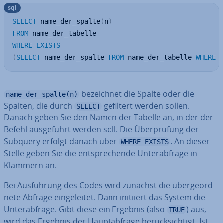
sql
SELECT
 name_der_spalte
(
n
)
FROM
WHERE
EXISTS
(
SELECT
 name_der_spalte 
FROM
 name_der_tabelle 
WHERE
 
be­zeich­net die Spalte oder die
name_der_spalte(n)
Spalten, die durch
gefiltert werden sollen.
SELECT
Danach geben Sie den Namen der Tabelle an, in der der
Befehl aus­ge­führt werden soll. Die Über­prü­fung der
Subquery erfolgt danach über
. An dieser
WHERE EXISTS
Stelle geben Sie die ent­spre­chen­de Un­ter­ab­fra­ge in
Klammern an.
Bei Aus­füh­rung des Codes wird zunächst die über­ge­ord­
ne­te Abfrage ein­ge­lei­tet. Dann initiiert das System die
Un­ter­ab­fra­ge. Gibt diese ein Ergebnis (also
) aus,
TRUE
wird das Ergebnis der Haupt­ab­fra­ge be­rück­sich­tigt. Ist