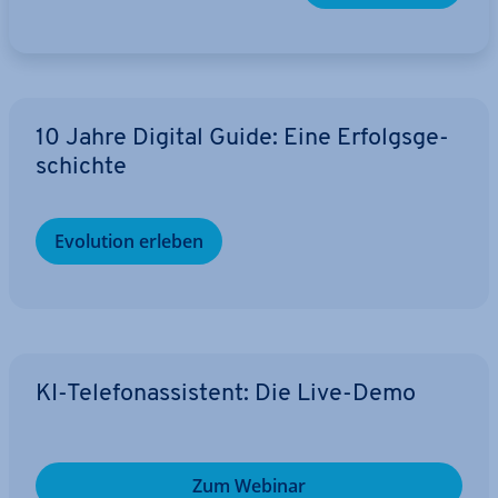
10 Jahre Digital Guide: Eine Er­folgs­ge­
schich­te
Evolution erleben
KI-Te­le­fon­as­sis­tent: Die Live-Demo
Zum Webinar