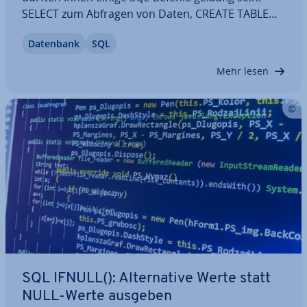
SELECT zum Abfragen von Daten, CREATE TABLE
zum De­fi­nie­ren einer Tabelle, INSERT INTO zum
Datenbank
SQL
Einfügen von Da­ten­sät­zen. Darüber hinaus
existiert eine Vielzahl weiterer SQL-Befehle. Denn
Mehr lesen
SQL…
SQL IFNULL(): Al­ter­na­ti­ve Werte statt
NULL-Werte ausgeben