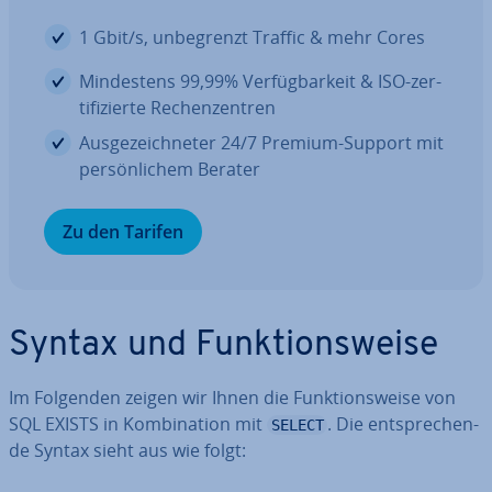
1 Gbit/s, un­be­grenzt Traffic & mehr Cores
Min­des­tens 99,99% Ver­füg­bar­keit & ISO-zer­
ti­fi­zier­te Re­chen­zen­tren
Aus­ge­zeich­ne­ter 24/7 Premium-Support mit
per­sön­li­chem Berater
Zu den Tarifen
Syntax und Funk­ti­ons­wei­se
Im Folgenden zeigen wir Ihnen die Funk­ti­ons­wei­se von
SQL EXISTS in Kom­bi­na­ti­on mit
. Die ent­spre­chen­
SELECT
de Syntax sieht aus wie folgt: