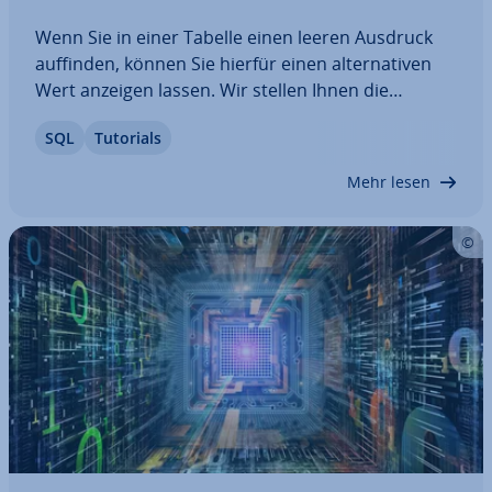
Wenn Sie in einer Tabelle einen leeren Ausdruck
auffinden, können Sie hierfür einen al­ter­na­ti­ven
Wert anzeigen lassen. Wir stellen Ihnen die
Funktion SQL IFNULL() vor, die genau für diesen
SQL
Tutorials
Zweck ein­ge­setzt wird. Erfahren Sie, wie die
Funktion aufgebaut ist, und lernen Sie mit…
Mehr lesen