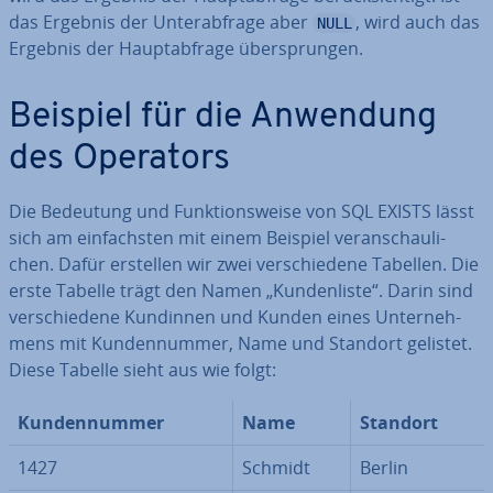
das Ergebnis der Un­ter­ab­fra­ge aber
, wird auch das
NULL
Ergebnis der Haupt­ab­fra­ge über­sprun­gen.
Beispiel für die Anwendung
des Operators
Die Bedeutung und Funk­ti­ons­wei­se von SQL EXISTS lässt
sich am ein­fachs­ten mit einem Beispiel ver­an­schau­li­
chen. Dafür erstellen wir zwei ver­schie­de­ne Tabellen. Die
erste Tabelle trägt den Namen „Kun­den­lis­te“. Darin sind
ver­schie­de­ne Kundinnen und Kunden eines Un­ter­neh­
mens mit Kun­den­num­mer, Name und Standort gelistet.
Diese Tabelle sieht aus wie folgt:
Kun­den­num­mer
Name
Standort
1427
Schmidt
Berlin