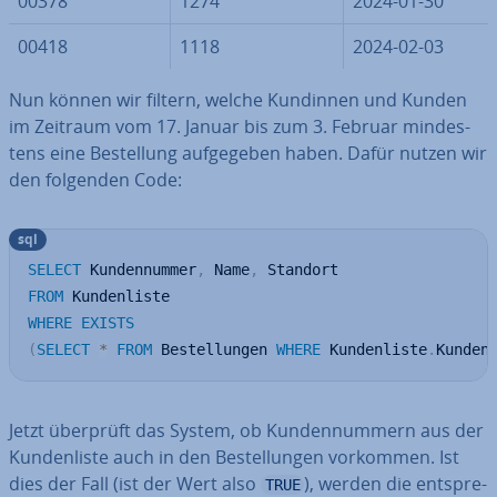
00378
1274
2024-01-30
00418
1118
2024-02-03
Nun können wir filtern, welche Kundinnen und Kunden
im Zeitraum vom 17. Januar bis zum 3. Februar min­des­
tens eine Be­stel­lung auf­ge­ge­ben haben. Dafür nutzen wir
den folgenden Code:
sql
SELECT
 Kundennummer
,
 Name
,
FROM
WHERE
EXISTS
(
SELECT
*
FROM
 Bestellungen 
WHERE
 Kundenliste
.
Kunden
Jetzt überprüft das System, ob Kun­den­num­mern aus der
Kun­den­lis­te auch in den Be­stel­lun­gen vorkommen. Ist
dies der Fall (ist der Wert also
), werden die ent­spre­
TRUE