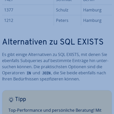
1377
Schulz
Hamburg
1212
Peters
Hamburg
Al­ter­na­ti­ven zu SQL EXISTS
Es gibt einige Al­ter­na­ti­ven zu SQL EXISTS, mit denen Sie
ebenfalls Sub­queries auf bestimmte Einträge hin un­ter­
su­chen können. Die prak­tischs­ten Optionen sind die
Ope­ra­to­ren
und
, die Sie beide ebenfalls nach
IN
JOIN
Ihren Be­dürf­nis­sen spe­zi­fi­zie­ren können.
Tipp
Top-Per­for­mance und per­sön­li­che Beratung! Mit