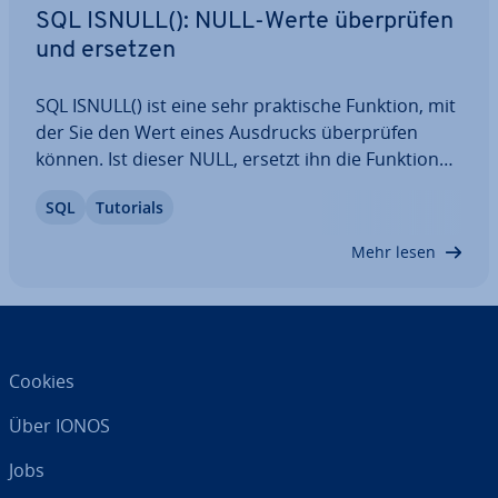
SQL ISNULL(): NULL-Werte über­prü­fen
und ersetzen
SQL ISNULL() ist eine sehr prak­ti­sche Funktion, mit
der Sie den Wert eines Ausdrucks über­prü­fen
können. Ist dieser NULL, ersetzt ihn die Funktion
mit einem Er­satz­wert, den Sie im Vorfeld de­fi­nie­
SQL
Tutorials
ren. Wie das funk­tio­niert, erklären wir Ihnen mit
einigen prak­ti­schen Bei­spie­len.…
Mehr lesen
Cookies
Über IONOS
Jobs