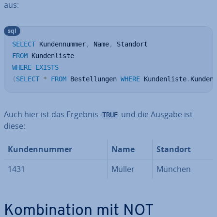
aus:
sql
SELECT
 Kundennummer
,
 Name
,
FROM
WHERE
EXISTS
(
SELECT
*
FROM
 Bestellungen 
WHERE
 Kundenliste
.
Kunden
Auch hier ist das Ergebnis
und die Ausgabe ist
TRUE
diese:
Kun­den­num­mer
Name
Standort
1431
Müller
München
Kom­bi­na­ti­on mit NOT