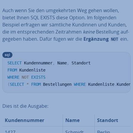
Auch wenn Sie den um­ge­kehr­ten Weg gehen wollen,
bietet Ihnen SQL EXISTS diese Option. Im folgenden
Beispiel erfragen wir sämtliche Kundinnen und Kunden,
die im ent­spre­chen­den Zeit­rah­men
keine
Be­stel­lung auf­
ge­ge­ben haben. Dafür fügen wir die
Ergänzung
ein.
NOT
sql
SELECT
 Kundennummer
,
 Name
,
FROM
WHERE
NOT
EXISTS
(
SELECT
*
FROM
 Bestellungen 
WHERE
 Kundenliste
.
Kunden
Dies ist die Ausgabe:
Kun­den­num­mer
Name
Standort
1427
Schmidt
Berlin