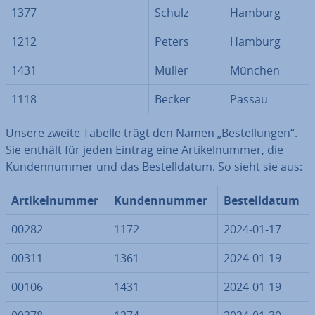
1377
Schulz
Hamburg
1212
Peters
Hamburg
1431
Müller
München
1118
Becker
Passau
Unsere zweite Tabelle trägt den Namen „Be­stel­lun­gen“.
Sie enthält für jeden Eintrag eine Ar­ti­kel­num­mer, die
Kun­den­num­mer und das Be­stell­da­tum. So sieht sie aus:
Ar­ti­kel­num­mer
Kun­den­num­mer
Be­stell­da­tum
00282
1172
2024-01-17
00311
1361
2024-01-19
00106
1431
2024-01-19