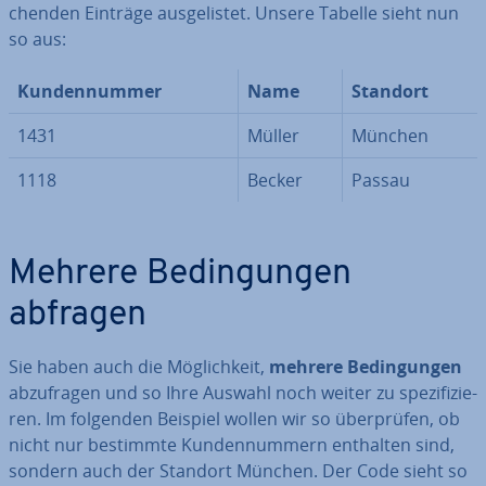
chen­den Einträge aus­ge­lis­tet. Unsere Tabelle sieht nun
so aus:
Kun­den­num­mer
Name
Standort
1431
Müller
München
1118
Becker
Passau
Mehrere Be­din­gun­gen
abfragen
Sie haben auch die Mög­lich­keit,
mehrere Be­din­gun­gen
ab­zu­fra­gen und so Ihre Auswahl noch weiter zu spe­zi­fi­zie­
ren. Im folgenden Beispiel wollen wir so über­prü­fen, ob
nicht nur bestimmte Kun­den­num­mern enthalten sind,
sondern auch der Standort München. Der Code sieht so