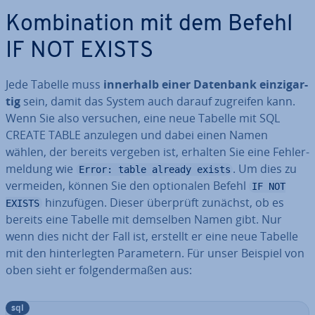
Kom­bi­na­ti­on mit dem Befehl
IF NOT EXISTS
Jede Tabelle muss
innerhalb einer Datenbank ein­zig­ar­
tig
sein, damit das System auch darauf zugreifen kann.
Wenn Sie also versuchen, eine neue Tabelle mit SQL
CREATE TABLE anzulegen und dabei einen Namen
wählen, der bereits vergeben ist, erhalten Sie eine Feh­ler­
mel­dung wie
. Um dies zu
Error: table already exists
vermeiden, können Sie den op­tio­na­len Befehl
IF NOT
hin­zu­fü­gen. Dieser überprüft zunächst, ob es
EXISTS
bereits eine Tabelle mit demselben Namen gibt. Nur
wenn dies nicht der Fall ist, erstellt er eine neue Tabelle
mit den hin­ter­leg­ten Pa­ra­me­tern. Für unser Beispiel von
oben sieht er fol­gen­der­ma­ßen aus:
sql