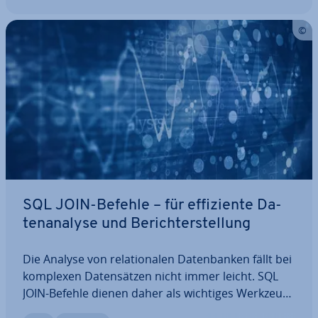
SQL JOIN-Befehle – für ef­fi­zi­en­te Da­
ten­ana­ly­se und Be­richt­erstel­lung
Die Analyse von re­la­tio­na­len Da­ten­ban­ken fällt bei
komplexen Da­ten­sät­zen nicht immer leicht. SQL
JOIN-Befehle dienen daher als wichtiges Werkzeug,
um ver­knüpf­te Da­ten­bank­ta­bel­len effizient aus­zu­