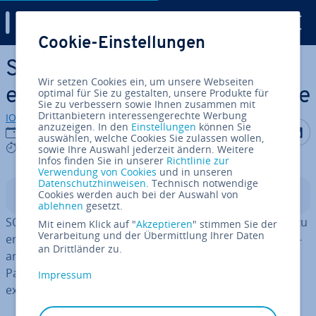
Digital Guide
Cookie-Einstellungen
Zum Haupt­in­halt springen
SQL CREATE TABLE: So
Wir setzen Cookies ein, um unsere Webseiten
erstellen Sie eine neue Tabelle
optimal für Sie zu gestalten, unsere Produkte für
Sie zu verbessern sowie Ihnen zusammen mit
Drittanbietern interessengerechte Werbung
IONOS Redaktion
anzuzeigen. In den
Einstellungen
können Sie
Auf Facebo
Auf Tw
A
27.03.2024
auswählen, welche Cookies Sie zulassen wollen,
5 mins
sowie Ihre Auswahl jederzeit ändern. Weitere
Infos finden Sie in unserer
Richtlinie zur
Verwendung von Cookies
und in unseren
Datenschutzhinweisen
. Technisch notwendige
Cookies werden auch bei der Auswahl von
In­halts­ver­zeich­nis
ablehnen
gesetzt.
SQL CREATE TABLE wird genutzt, um eine neue Tabelle zu
Mit einem Klick auf "
Akzeptieren
" stimmen Sie der
Verarbeitung und der Übermittlung Ihrer Daten
erstellen. Diese muss innerhalb einer Datenbank ein­zig­
an Drittländer zu.
ar­tig sein. Beim Anlegen werden bereits wichtige
Parameter fest­ge­legt und es ist möglich, eine bereits
Impressum
exis­tie­ren­de Tabelle als Basis zu nutzen.