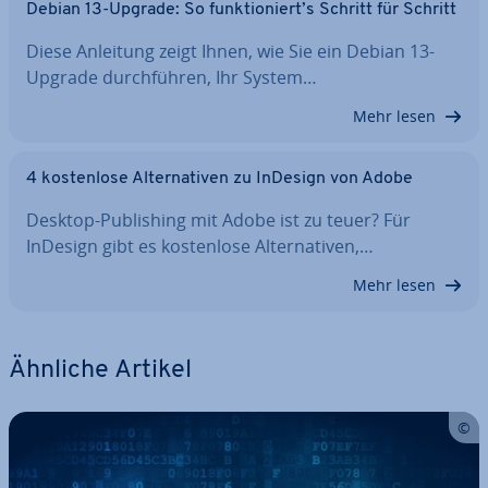
Debian 13-Upgrade: So funk­tio­niert’s Schritt für Schritt
Diese Anleitung zeigt Ihnen, wie Sie ein Debian 13-
Upgrade durch­füh­ren, Ihr System…
Mehr lesen
4 kos­ten­lo­se Al­ter­na­ti­ven zu InDesign von Adobe
Desktop-Pu­bli­shing mit Adobe ist zu teuer? Für
InDesign gibt es kos­ten­lo­se Al­ter­na­ti­ven,…
Mehr lesen
Ähnliche Artikel