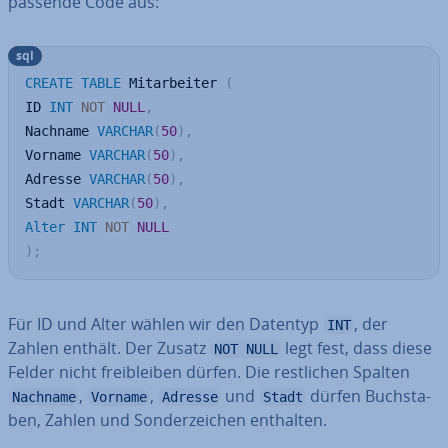
passende Code aus:
sql
CREATE
TABLE
 Mitarbeiter 
(
ID 
INT
NOT
NULL
,
Nachname 
VARCHAR
(
50
)
,
Vorname 
VARCHAR
(
50
)
,
Adresse 
VARCHAR
(
50
)
,
Stadt 
VARCHAR
(
50
)
,
Alter
INT
NOT
NULL
)
;
Für ID und Alter wählen wir den Datentyp
, der
INT
Zahlen enthält. Der Zusatz
legt fest, dass diese
NOT NULL
Felder nicht frei­blei­ben dürfen. Die rest­li­chen Spalten
,
,
und
dürfen Buch­sta­
Nachname
Vorname
Adresse
Stadt
ben, Zahlen und Son­der­zei­chen enthalten.