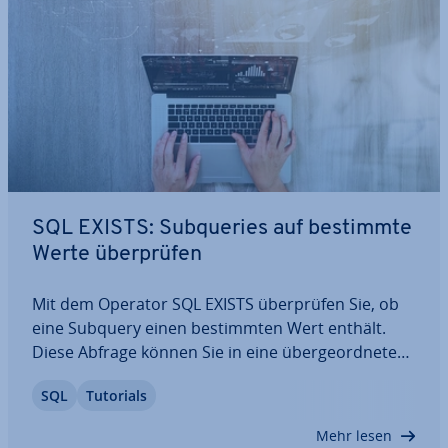
SQL EXISTS: Sub­queries auf bestimmte
Werte über­prü­fen
Mit dem Operator SQL EXISTS über­prü­fen Sie, ob
eine Subquery einen be­stimm­ten Wert enthält.
Diese Abfrage können Sie in eine über­ge­ord­ne­te
Abfrage einbauen und sie zur Bedingung für die
SQL
Tutorials
Durch­füh­rung machen. Hier erfahren Sie, wie SQL
EXISTS aufgebaut ist, und lernen anhand…
Mehr lesen