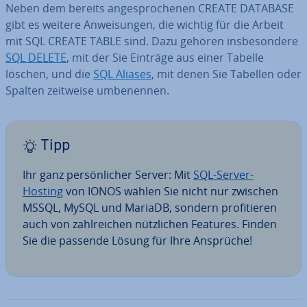
Neben dem bereits an­ge­spro­che­nen CREATE DATABASE
gibt es weitere An­wei­sun­gen, die wichtig für die Arbeit
mit SQL CREATE TABLE sind. Dazu gehören ins­be­son­de­re
SQL DELETE
, mit der Sie Einträge aus einer Tabelle
löschen, und die
SQL Aliases
, mit denen Sie Tabellen oder
Spalten zeitweise um­be­nen­nen.
Tipp
Ihr ganz per­sön­li­cher Server: Mit
SQL-Server-
Hosting
von IONOS wählen Sie nicht nur zwischen
MSSQL, MySQL und MariaDB, sondern pro­fi­tie­ren
auch von zahl­rei­chen nütz­li­chen Features. Finden
Sie die passende Lösung für Ihre Ansprüche!