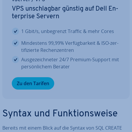
VPS un­schlag­bar günstig auf Dell En­
ter­pri­se Servern
1 Gbit/s, un­be­grenzt Traffic & mehr Cores
Min­des­tens 99,99% Ver­füg­bar­keit & ISO-zer­
ti­fi­zier­te Re­chen­zen­tren
Aus­ge­zeich­ne­ter 24/7 Premium-Support mit
per­sön­li­chem Berater
Zu den Tarifen
Syntax und Funk­ti­ons­wei­se
Bereits mit einem Blick auf die Syntax von SQL CREATE