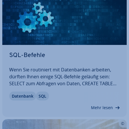
SQL-Befehle
Wenn Sie rou­ti­niert mit Da­ten­ban­ken arbeiten,
dürften Ihnen einige SQL-Befehle geläufig sein:
SELECT zum Abfragen von Daten, CREATE TABLE
zum De­fi­nie­ren einer Tabelle, INSERT INTO zum
Datenbank
SQL
Einfügen von Da­ten­sät­zen. Darüber hinaus
existiert eine Vielzahl weiterer SQL-Befehle. Denn
Mehr lesen
SQL…