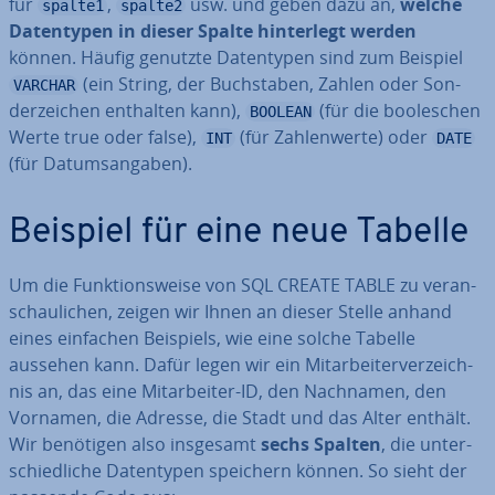
für
,
usw. und geben dazu an,
welche
spalte1
spalte2
Da­ten­ty­pen in dieser Spalte hin­ter­legt werden
können. Häufig genutzte Da­ten­ty­pen sind zum Beispiel
(ein String, der Buch­sta­ben, Zahlen oder Son­
VARCHAR
der­zei­chen enthalten kann),
(für die boole­schen
BOOLEAN
Werte true oder false),
(für Zah­len­wer­te) oder
INT
DATE
(für Da­tums­an­ga­ben).
Beispiel für eine neue Tabelle
Um die Funk­ti­ons­wei­se von SQL CREATE TABLE zu ver­an­
schau­li­chen, zeigen wir Ihnen an dieser Stelle anhand
eines einfachen Beispiels, wie eine solche Tabelle
aussehen kann. Dafür legen wir ein Mit­ar­bei­ter­ver­zeich­
nis an, das eine Mit­ar­bei­ter-ID, den Nachnamen, den
Vornamen, die Adresse, die Stadt und das Alter enthält.
Wir benötigen also insgesamt
sechs Spalten
, die un­ter­
schied­li­che Da­ten­ty­pen speichern können. So sieht der