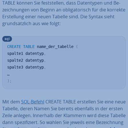
TABLE können Sie fest­stel­len, dass Da­ten­ty­pen und Be­
zeich­nun­gen von Beginn an ob­li­ga­to­risch für die korrekte
Er­stel­lung einer neuen Tabelle sind. Die Syntax sieht
grund­sätz­lich aus wie folgt:
sql
CREATE
TABLE
 name_der_tabelle 
(
spalte1 datentyp
,
spalte2 datentyp
,
spalte3 datentyp
,
)
;
Mit dem
SQL-Befehl
CREATE TABLE erstellen Sie eine neue
Tabelle, deren Namen Sie bereits ebenfalls in der ersten
Zeile anlegen. Innerhalb der Klammern wird diese Tabelle
dann spe­zi­fi­ziert. So wählen Sie jeweils eine Be­zeich­nung