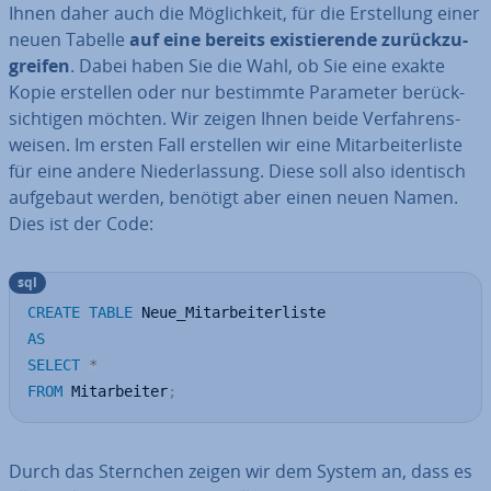
Ihnen daher auch die Mög­lich­keit, für die Er­stel­lung einer
neuen Tabelle
auf eine bereits exis­tie­ren­de zu­rück­zu­
grei­fen
. Dabei haben Sie die Wahl, ob Sie eine exakte
Kopie erstellen oder nur bestimmte Parameter be­rück­
sich­ti­gen möchten. Wir zeigen Ihnen beide Ver­fah­rens­
wei­sen. Im ersten Fall erstellen wir eine Mit­ar­bei­ter­lis­te
für eine andere Nie­der­las­sung. Diese soll also identisch
aufgebaut werden, benötigt aber einen neuen Namen.
Dies ist der Code:
sql
CREATE
TABLE
AS
SELECT
*
FROM
 Mitarbeiter
;
Durch das Sternchen zeigen wir dem System an, dass es