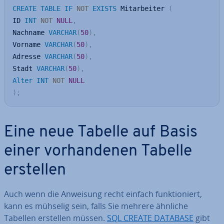
CREATE
TABLE
IF
NOT
EXISTS
 Mitarbeiter 
(
ID 
INT
NOT
NULL
,
Nachname 
VARCHAR
(
50
)
,
Vorname 
VARCHAR
(
50
)
,
Adresse 
VARCHAR
(
50
)
,
Stadt 
VARCHAR
(
50
)
,
Alter
INT
NOT
NULL
)
;
Eine neue Tabelle auf Basis
einer vor­han­de­nen Tabelle
erstellen
Auch wenn die Anweisung recht einfach funk­tio­niert,
kann es mühselig sein, falls Sie mehrere ähnliche
Tabellen erstellen müssen.
SQL CREATE DATABASE
gibt