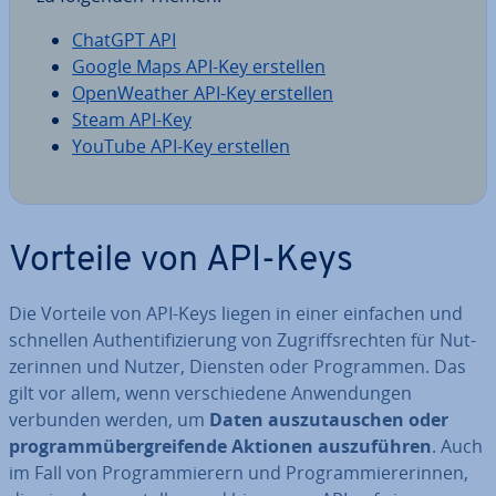
ChatGPT API
Google Maps API-Key erstellen
Open­Wea­ther API-Key erstellen
Steam API-Key
YouTube API-Key erstellen
Vorteile von API-Keys
Die Vorteile von API-Keys liegen in einer einfachen und
schnellen Au­then­ti­fi­zie­rung von Zu­griffs­rech­ten für Nut­
ze­rin­nen und Nutzer, Diensten oder Pro­gram­men. Das
gilt vor allem, wenn ver­schie­de­ne An­wen­dun­gen
verbunden werden, um
Daten aus­zu­tau­schen oder
pro­gramm­über­grei­fen­de Aktionen aus­zu­füh­ren
. Auch
im Fall von Pro­gram­mie­rern und Pro­gram­mie­re­rin­nen,