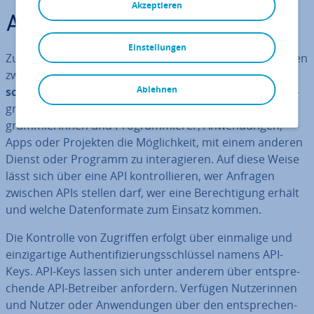
Akzeptieren
API-Key: De­fi­ni­ti­on
Einstellungen
Zur Ver­bin­dung und zum Austausch von Funk­tio­na­li­tä­ten
zwischen zwei Pro­gram­men kommen
Pro­gram­mier­
Ablehnen
schnitt­stel­len
, besser bekannt als
API
(Ap­pli­ca­ti­on Pro­
gramming Interface), zum Einsatz. Eine API bietet Pro­
gram­mie­rin­nen und Pro­gram­mie­rer, An­wen­dun­gen,
Apps oder Projekten die Mög­lich­keit, mit einem anderen
Dienst oder Programm zu in­ter­agie­ren. Auf diese Weise
lässt sich über eine API kon­trol­lie­ren, wer Anfragen
zwischen APIs stellen darf, wer eine Be­rech­ti­gung erhält
und welche Da­ten­for­ma­te zum Einsatz kommen.
Die Kontrolle von Zugriffen erfolgt über einmalige und
ein­zig­ar­ti­ge Au­then­ti­fi­zie­rungs­schlüs­sel namens API-
Keys. API-Keys lassen sich unter anderem über ent­spre­
chen­de API-Betreiber anfordern. Verfügen Nut­ze­rin­nen
und Nutzer oder An­wen­dun­gen über den ent­spre­chen­