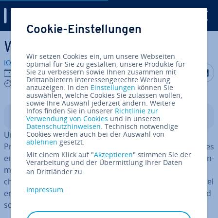
Digital Guide
Cookie-Einstellungen
Zum Haupt­in­halt springen
Was ist ein API-Key?
Wir setzen Cookies ein, um unsere Webseiten
IONOS Redaktion
optimal für Sie zu gestalten, unsere Produkte für
Auf Facebo
Auf Tw
A
Sie zu verbessern sowie Ihnen zusammen mit
15.09.2023
Drittanbietern interessengerechte Werbung
7 mins
anzuzeigen. In den
Einstellungen
können Sie
auswählen, welche Cookies Sie zulassen wollen,
sowie Ihre Auswahl jederzeit ändern. Weitere
Infos finden Sie in unserer
Richtlinie zur
In­halts­ver­zeich­nis
Verwendung von Cookies
und in unseren
Datenschutzhinweisen
. Technisch notwendige
Um über eine Pro­gram­mier­schnitt­stel­le auf ein
Cookies werden auch bei der Auswahl von
ablehnen
gesetzt.
Programm oder eine Anwendung zu­zu­grei­fen, braucht es
Mit einem Klick auf "
Akzeptieren
" stimmen Sie der
einen API-Key. Beim API-Key handelt es sich um einen ein­
Verarbeitung und der Übermittlung Ihrer Daten
ma­li­gen Schlüssel bestehend aus einer geheimen Zei­
an Drittländer zu.
chen­fol­ge, die den Zugriff be­rech­tigt. Mit einem Schlüssel
Impressum
erkennt die API be­rech­tig­te Nut­ze­rin­nen und Nutzer und
schützt Programme und Systeme vor Fremd­zu­griff.