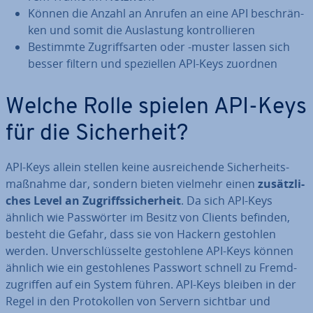
Können die Anzahl an Anrufen an eine API be­schrän­
ken und somit die Aus­las­tung kon­trol­lie­ren
Bestimmte Zu­griffs­ar­ten oder -muster lassen sich
besser filtern und spe­zi­el­len API-Keys zuordnen
Welche Rolle spielen API-Keys
für die Si­cher­heit?
API-Keys allein stellen keine aus­rei­chen­de Si­cher­heits­
maß­nah­me dar, sondern bieten vielmehr einen
zu­sätz­li­
ches Level an Zu­griffs­si­cher­heit
. Da sich API-Keys
ähnlich wie Pass­wör­ter im Besitz von Clients befinden,
besteht die Gefahr, dass sie von Hackern gestohlen
werden. Un­ver­schlüs­sel­te ge­stoh­le­ne API-Keys können
ähnlich wie ein ge­stoh­le­nes Passwort schnell zu Fremd­
zu­grif­fen auf ein System führen. API-Keys bleiben in der
Regel in den Pro­to­kol­len von Servern sichtbar und