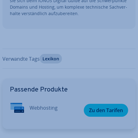
sie sich beim IONOS Digital Guide auf die Schwer­punk­te
Domains und Hosting, um komplexe tech­ni­sche Sach­ver­
hal­te ver­ständ­lich auf­zu­be­rei­ten.
Verwandte Tags
Lexikon
Zum Hauptmenü
Passende Produkte
Web­hos­ting
Zu den Tarifen