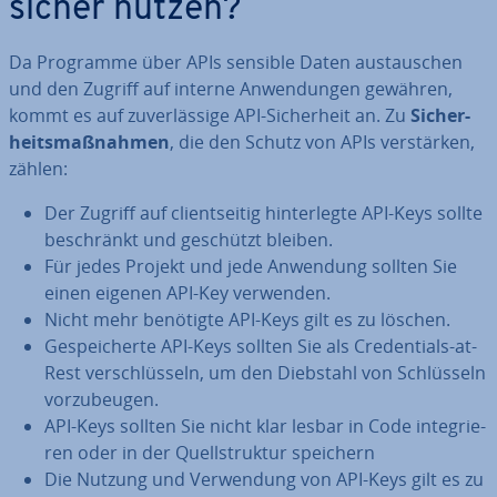
sicher nutzen?
Da Programme über APIs sensible Daten aus­tau­schen
und den Zugriff auf interne An­wen­dun­gen gewähren,
kommt es auf zu­ver­läs­si­ge API-Si­cher­heit an. Zu
Si­cher­
heits­maß­nah­men
, die den Schutz von APIs ver­stär­ken,
zählen:
Der Zugriff auf cli­ent­sei­tig hin­ter­leg­te API-Keys sollte
be­schränkt und geschützt bleiben.
Für jedes Projekt und jede Anwendung sollten Sie
einen eigenen API-Key verwenden.
Nicht mehr benötigte API-Keys gilt es zu löschen.
Ge­spei­cher­te API-Keys sollten Sie als Cre­den­ti­als-at-
Rest ver­schlüs­seln, um den Diebstahl von Schlüs­seln
vor­zu­beu­gen.
API-Keys sollten Sie nicht klar lesbar in Code in­te­grie­
ren oder in der Quell­struk­tur speichern
Die Nutzung und Ver­wen­dung von API-Keys gilt es zu