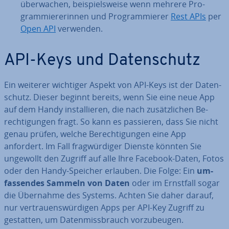
über­wa­chen, bei­spiels­wei­se wenn mehrere Pro­
gram­mie­re­rin­nen und Pro­gram­mie­rer
Rest APIs
per
Open API
verwenden.
API-Keys und Da­ten­schutz
Ein weiterer wichtiger Aspekt von API-Keys ist der Da­ten­
schutz. Dieser beginnt bereits, wenn Sie eine neue App
auf dem Handy in­stal­lie­ren, die nach zu­sätz­li­chen Be­
rech­ti­gun­gen fragt. So kann es passieren, dass Sie nicht
genau prüfen, welche Be­rech­ti­gun­gen eine App
anfordert. Im Fall frag­wür­di­ger Dienste könnten Sie
ungewollt den Zugriff auf alle Ihre Facebook-Daten, Fotos
oder den Handy-Speicher erlauben. Die Folge: Ein
um­
fas­sen­des Sammeln von Daten
oder im Ernstfall sogar
die Übernahme des Systems. Achten Sie daher darauf,
nur ver­trau­ens­wür­di­gen Apps per API-Key Zugriff zu
gestatten, um Da­ten­miss­brauch vor­zu­beu­gen.