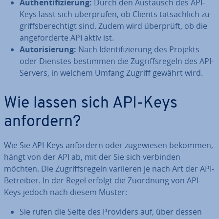
Au­then­ti­fi­zie­rung:
Durch den Austausch des API-
Keys lässt sich über­prü­fen, ob Clients tat­säch­lich zu­
griffs­be­rech­tigt sind. Zudem wird überprüft, ob die
an­ge­for­der­te API aktiv ist.
Au­to­ri­sie­rung:
Nach Iden­ti­fi­zie­rung des Projekts
oder Dienstes bestimmen die Zu­griffs­re­geln des API-
Servers, in welchem Umfang Zugriff gewährt wird.
Wie lassen sich API-Keys
anfordern?
Wie Sie API-Keys anfordern oder zu­ge­wie­sen bekommen,
hängt von der API ab, mit der Sie sich verbinden
möchten. Die Zu­griffs­re­geln variieren je nach Art der API-
Betreiber. In der Regel erfolgt die Zuordnung von API-
Keys jedoch nach diesem Muster:
Sie rufen die Seite des Providers auf, über dessen