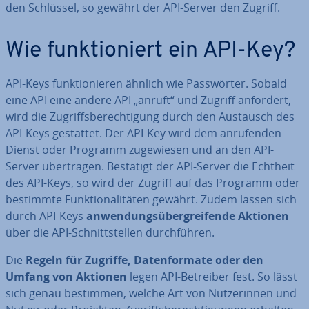
den Schlüssel, so gewährt der API-Server den Zugriff.
Wie funk­tio­niert ein API-Key?
API-Keys funk­tio­nie­ren ähnlich wie Pass­wör­ter. Sobald
eine API eine andere API „anruft“ und Zugriff anfordert,
wird die Zu­griffs­be­rech­ti­gung durch den Austausch des
API-Keys gestattet. Der API-Key wird dem an­ru­fen­den
Dienst oder Programm zu­ge­wie­sen und an den API-
Server über­tra­gen. Bestätigt der API-Server die Echtheit
des API-Keys, so wird der Zugriff auf das Programm oder
bestimmte Funk­tio­na­li­tä­ten gewährt. Zudem lassen sich
durch API-Keys
an­wen­dungs­über­grei­fen­de Aktionen
über die API-Schnitt­stel­len durch­füh­ren.
Die
Regeln für Zugriffe, Da­ten­for­ma­te oder den
Umfang von Aktionen
legen API-Betreiber fest. So lässt
sich genau bestimmen, welche Art von Nut­ze­rin­nen und