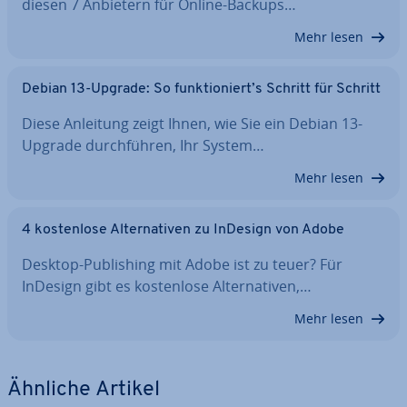
diesen 7 Anbietern für Online-Backups…
Mehr lesen
Debian 13-Upgrade: So funk­tio­niert’s Schritt für Schritt
Diese Anleitung zeigt Ihnen, wie Sie ein Debian 13-
Upgrade durch­füh­ren, Ihr System…
Mehr lesen
4 kos­ten­lo­se Al­ter­na­ti­ven zu InDesign von Adobe
Desktop-Pu­bli­shing mit Adobe ist zu teuer? Für
InDesign gibt es kos­ten­lo­se Al­ter­na­ti­ven,…
Mehr lesen
Ähnliche Artikel