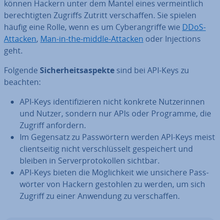
können Hackern unter dem Mantel eines ver­meint­lich
be­rech­tig­ten Zugriffs Zutritt ver­schaf­fen. Sie spielen
häufig eine Rolle, wenn es um Cy­ber­an­grif­fe wie
DDoS-
Attacken
,
Man-in-the-middle-Attacken
oder In­jec­tions
geht.
Folgende
Si­cher­heits­aspek­te
sind bei API-Keys zu
beachten:
API-Keys iden­ti­fi­zie­ren nicht konkrete Nut­ze­rin­nen
und Nutzer, sondern nur APIs oder Programme, die
Zugriff anfordern.
Im Gegensatz zu Pass­wör­tern werden API-Keys meist
cli­ent­sei­tig nicht ver­schlüs­selt ge­spei­chert und
bleiben in Ser­ver­pro­to­kol­len sichtbar.
API-Keys bieten die Mög­lich­keit wie unsichere Pass­
wör­ter von Hackern gestohlen zu werden, um sich
Zugriff zu einer Anwendung zu ver­schaf­fen.