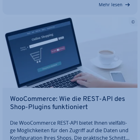
tisch erzeugen. Do­ku­men­ta­ti­on und Tests…
Mehr lesen
Woo­Com­mer­ce: Wie die REST-API des
Shop-Plugins funk­tio­niert
Die Woo­Com­mer­ce REST-API bietet Ihnen viel­fäl­ti­
ge Mög­lich­kei­ten für den Zugriff auf die Daten und
Kon­fi­gu­ra­ti­on Ihres Shops. Die prak­ti­sche Schnitt­