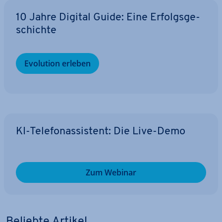
10 Jahre Digital Guide: Eine Er­folgs­ge­
schich­te
Evolution erleben
KI-Te­le­fon­as­sis­tent: Die Live-Demo
Zum Webinar
Beliebte Artikel