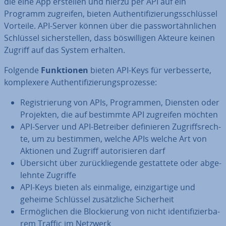
die eine App erstellen und hierzu per API auf ein
Programm zugreifen, bieten Au­then­ti­fi­zie­rungs­schlüs­sel
Vorteile. API-Server können über die pass­wort­ähn­li­chen
Schlüssel si­cher­stel­len, dass bös­wil­li­gen Akteure keinen
Zugriff auf das System erhalten.
Folgende
Funk­tio­nen
bieten API-Keys für ver­bes­ser­te,
kom­ple­xe­re Au­then­ti­fi­zie­rungs­pro­zes­se:
Re­gis­trie­rung von APIs, Pro­gram­men, Diensten oder
Projekten, die auf bestimmte API zugreifen möchten
API-Server und API-Betreiber de­fi­nie­ren Zu­griffs­rech­
te, um zu bestimmen, welche APIs welche Art von
Aktionen und Zugriff au­to­ri­sie­ren darf
Übersicht über zu­rück­lie­gen­de ge­stat­te­te oder ab­ge­
lehn­te Zugriffe
API-Keys bieten als einmalige, ein­zig­ar­ti­ge und
geheime Schlüssel zu­sätz­li­che Si­cher­heit
Er­mög­li­chen die Blo­ckie­rung von nicht iden­ti­fi­zier­ba­
rem Traffic im Netzwerk