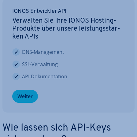
IONOS Ent­wick­ler API
Verwalten Sie Ihre IONOS Hosting-
Produkte über unsere leis­tungs­star­
ken APIs
DNS-Ma­nage­ment
SSL-Ver­wal­tung
API-Do­ku­men­ta­ti­on
Weiter
Wie lassen sich API-Keys