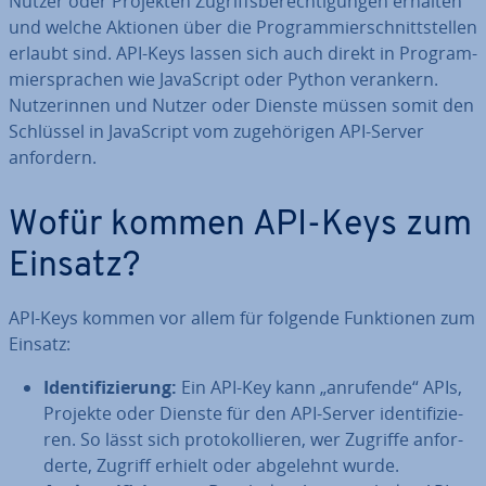
Nutzer oder Projekten Zu­griffs­be­rech­ti­gun­gen erhalten
und welche Aktionen über die Pro­gram­mier­schnitt­stel­len
erlaubt sind. API-Keys lassen sich auch direkt in Pro­gram­
mier­spra­chen wie Ja­va­Script oder Python verankern.
Nut­ze­rin­nen und Nutzer oder Dienste müssen somit den
Schlüssel in Ja­va­Script vom zu­ge­hö­ri­gen API-Server
anfordern.
Wofür kommen API-Keys zum
Einsatz?
API-Keys kommen vor allem für folgende Funk­tio­nen zum
Einsatz:
Iden­ti­fi­zie­rung:
Ein API-Key kann „anrufende“ APIs,
Projekte oder Dienste für den API-Server iden­ti­fi­zie­
ren. So lässt sich pro­to­kol­lie­ren, wer Zugriffe an­for­
der­te, Zugriff erhielt oder abgelehnt wurde.