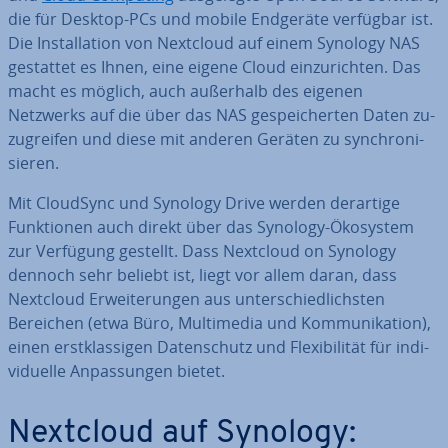
die für Desktop-PCs und mobile Endgeräte verfügbar ist.
Die In­stal­la­ti­on von Nextcloud auf einem Synology NAS
gestattet es Ihnen, eine eigene Cloud ein­zu­rich­ten. Das
macht es möglich, auch außerhalb des eigenen
Netzwerks auf die über das NAS ge­spei­cher­ten Daten zu­
zu­grei­fen und diese mit anderen Geräten zu syn­chro­ni­
sie­ren.
Mit CloudSync und Synology Drive werden derartige
Funk­tio­nen auch direkt über das Synology-Ökosystem
zur Verfügung gestellt. Dass Nextcloud on Synology
dennoch sehr beliebt ist, liegt vor allem daran, dass
Nextcloud Er­wei­te­run­gen aus un­ter­schied­lichs­ten
Bereichen (etwa Büro, Mul­ti­me­dia und Kom­mu­ni­ka­ti­on),
einen erst­klas­si­gen Da­ten­schutz und Fle­xi­bi­li­tät für in­di­
vi­du­el­le An­pas­sun­gen bietet.
Nextcloud auf Synology: