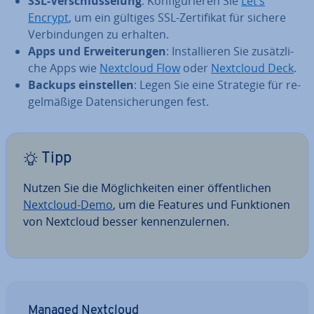
SSL-Ver­schlüs­se­lung
: Kon­fi­gu­rie­ren Sie
Let’s
Encrypt
, um ein gültiges SSL-Zer­ti­fi­kat für sichere
Ver­bin­dun­gen zu erhalten.
Apps und Er­wei­te­run­gen
: In­stal­lie­ren Sie zu­sätz­li­
che Apps wie
Nextcloud Flow
oder
Nextcloud Deck
.
Backups ein­stel­len
: Legen Sie eine Strategie für re­
gel­mä­ßi­ge Da­ten­si­che­run­gen fest.
Tipp
Nutzen Sie die Mög­lich­kei­ten einer öf­fent­li­chen
Nextcloud-Demo
, um die Features und Funk­tio­nen
von Nextcloud besser ken­nen­zu­ler­nen.
Managed Nextcloud