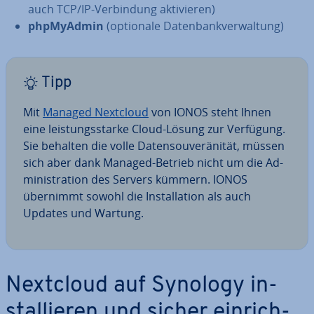
auch TCP/IP-Ver­bin­dung ak­ti­vie­ren)
phpMy­Ad­min
(optionale Da­ten­bank­ver­wal­tung)
Tipp
Mit
Managed Nextcloud
von IONOS steht Ihnen
eine leis­tungs­star­ke Cloud-Lösung zur Verfügung.
Sie behalten die volle Da­ten­sou­ve­rä­ni­tät, müssen
sich aber dank Managed-Betrieb nicht um die Ad­
mi­nis­tra­ti­on des Servers kümmern. IONOS
übernimmt sowohl die In­stal­la­ti­on als auch
Updates und Wartung.
Nextcloud auf Synology in­
stal­lie­ren und sicher ein­rich­