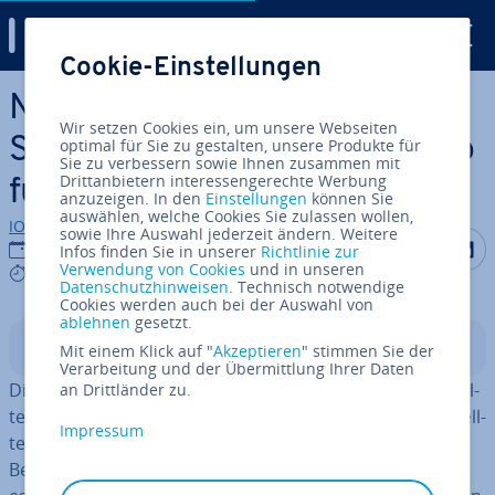
Digital Guide
Cookie-Einstellungen
Zum Haupt­in­halt springen
Nextcloud auf einem
Wir setzen Cookies ein, um unsere Webseiten
Synology NAS in­stal­lie­ren: So
optimal für Sie zu gestalten, unsere Produkte für
Sie zu verbessern sowie Ihnen zusammen mit
Drittanbietern interessengerechte Werbung
funk­tio­niert’s
anzuzeigen. In den
Einstellungen
können Sie
auswählen, welche Cookies Sie zulassen wollen,
IONOS Redaktion
sowie Ihre Auswahl jederzeit ändern. Weitere
Auf Facebo
Auf Tw
A
03.04.2025
Infos finden Sie in unserer
Richtlinie zur
Verwendung von Cookies
und in unseren
8 mins
Datenschutzhinweisen
. Technisch notwendige
Cookies werden auch bei der Auswahl von
ablehnen
gesetzt.
In­halts­ver­zeich­nis
Mit einem Klick auf "
Akzeptieren
" stimmen Sie der
Verarbeitung und der Übermittlung Ihrer Daten
Die In­stal­la­ti­on von Nextcloud auf Synology stellt eine Al­
an Drittländer zu.
ter­na­ti­ve zu den nativ über das NAS-System be­reit­ge­stell­
Impressum
ten Funk­tio­nen Cloud Sync und Synology Drive dar.
Bevor Sie die Open-Source-Software her­un­ter­la­den, ist