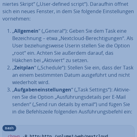
nier­tes Skript“ („User-defined script“). Daraufhin öffnet
sich ein neues Fenster, in dem Sie folgende Ein­stel­lun­gen
vornehmen:
„
Allgemein
“ („General“): Geben Sie dem Task eine
Be­zeich­nung – etwa „Nextcloud-Be­rech­ti­gun­gen“. Als
User be­zie­hungs­wei­se Userin stellen Sie die Option
„root“ ein. Achten Sie außerdem darauf, das
Häkchen bei „Aktiviert“ zu setzen.
„
Zeitplan
“ („Schedule“): Stellen Sie ein, dass der Task
an einem be­stimm­ten Datum aus­ge­führt und nicht
wie­der­holt wird.
„
Auf­ga­ben­ein­stel­lun­gen
“ („Task Settings“): Ak­ti­vie­
ren Sie die Option „Aus­füh­rungs­de­tails per E-Mail
senden“ („Send run details by email“) und fügen Sie
in die Be­fehls­zei­le folgenden Aus­füh­rungs­be­fehl ein:
bash
chown