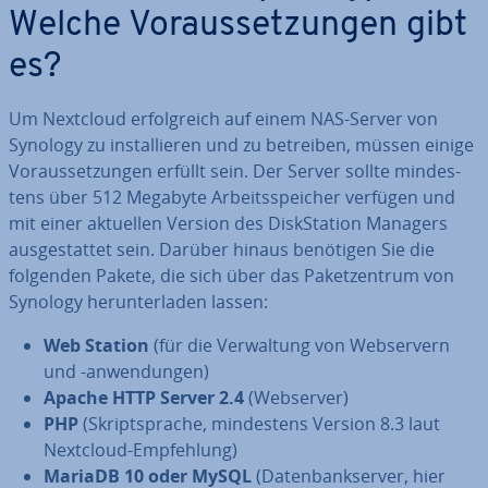
Welche Vor­aus­set­zun­gen gibt
es?
Um Nextcloud er­folg­reich auf einem NAS-Server von
Synology zu in­stal­lie­ren und zu betreiben, müssen einige
Vor­aus­set­zun­gen erfüllt sein. Der Server sollte min­des­
tens über 512 Megabyte Ar­beits­spei­cher verfügen und
mit einer aktuellen Version des Disk­Sta­ti­on Managers
aus­ge­stat­tet sein. Darüber hinaus benötigen Sie die
folgenden Pakete, die sich über das Pa­ket­zen­trum von
Synology her­un­ter­la­den lassen:
Web Station
(für die Ver­wal­tung von Web­ser­vern
und -an­wen­dun­gen)
Apache HTTP Server 2.4
(Webserver)
PHP
(Skript­spra­che, min­des­tens Version 8.3 laut
Nextcloud-Emp­feh­lung)
MariaDB 10 oder MySQL
(Da­ten­bank­ser­ver, hier