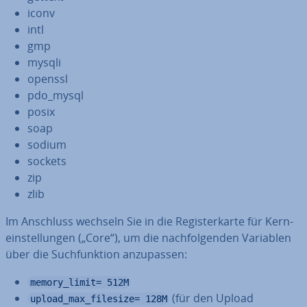
iconv
intl
gmp
mysqli
openssl
pdo_mysql
posix
soap
sodium
sockets
zip
zlib
Im Anschluss wechseln Sie in die Re­gis­ter­kar­te für Kern­
ein­stel­lun­gen („Core“), um die nach­fol­gen­den Variablen
über die Such­funk­ti­on an­zu­pas­sen:
memory_limit= 512M
(für den Upload
upload_max_filesize= 128M