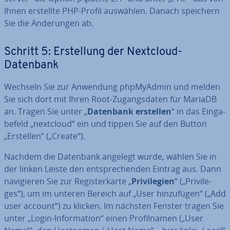
Ihnen erstellte PHP-Profil auswählen. Danach speichern
Sie die Än­de­run­gen ab.
Schritt 5: Er­stel­lung der Nextcloud-
Datenbank
Wechseln Sie zur Anwendung phpMy­Ad­min und melden
Sie sich dort mit Ihren Root-Zu­gangs­da­ten für MariaDB
an. Tragen Sie unter „
Datenbank erstellen
“ in das Ein­ga­
be­feld „nextcloud“ ein und tippen Sie auf den Button
„Erstellen“ („Create“).
Nachdem die Datenbank angelegt wurde, wählen Sie in
der linken Leiste den ent­spre­chen­den Eintrag aus. Dann
na­vi­gie­ren Sie zur Re­gis­ter­kar­te „
Pri­vi­le­gi­en
“ („Pri­vi­le­
ges“), um im unteren Bereich auf „User hin­zu­fü­gen“ („Add
user account“) zu klicken. Im nächsten Fenster tragen Sie
unter „Login-In­for­ma­ti­on“ einen Pro­fil­na­men („User