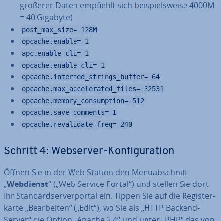
größerer Daten empfiehlt sich bei­spiels­wei­se 4000M
= 40 Gigabyte)
post_max_size= 128M
opcache.enable= 1
apc.enable_cli= 1
opcache.enable_cli= 1
opcache.interned_strings_buffer= 64
opcache.max_accelerated_files= 32531
opcache.memory_consumption= 512
opcache.save_comments= 1
opcache.revalidate_freq= 240
Schritt 4: Webserver-Kon­fi­gu­ra­ti­on
Öffnen Sie in der Web Station den Me­nü­ab­schnitt
„
Webdienst
“ („Web Service Portal“) und stellen Sie dort
Ihr Stan­dard­ser­ver­por­tal ein. Tippen Sie auf die Re­gis­ter­
kar­te „Be­ar­bei­ten“ („Edit“), wo Sie als „HTTP Backend-
Server“ die Option „Apache 2.4“ und unter „PHP“ das von