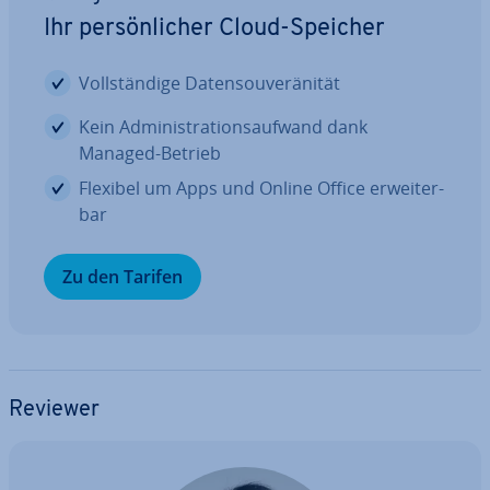
Ihr per­sön­li­cher Cloud-Speicher
Voll­stän­di­ge Da­ten­sou­ve­rä­ni­tät
Kein Ad­mi­nis­tra­ti­ons­auf­wand dank
Managed-Betrieb
Flexibel um Apps und Online Office er­wei­ter­
bar
Zu den Tarifen
Reviewer