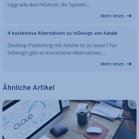
Upgrade durch­füh­ren, Ihr System…
Mehr lesen
4 kos­ten­lo­se Al­ter­na­ti­ven zu InDesign von Adobe
Desktop-Pu­bli­shing mit Adobe ist zu teuer? Für
InDesign gibt es kos­ten­lo­se Al­ter­na­ti­ven,…
Mehr lesen
Ähnliche Artikel