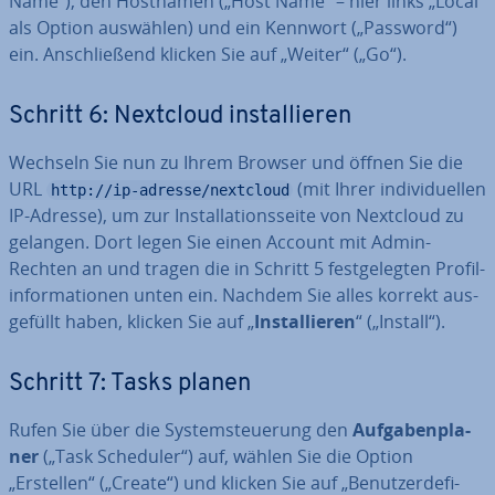
Name“), den Hostnamen („Host Name“ – hier links „Local“
als Option auswählen) und ein Kennwort („Password“)
ein. An­schlie­ßend klicken Sie auf „Weiter“ („Go“).
Schritt 6: Nextcloud in­stal­lie­ren
Wechseln Sie nun zu Ihrem Browser und öffnen Sie die
URL
(mit Ihrer in­di­vi­du­el­len
http://ip-adresse/nextcloud
IP-Adresse), um zur In­stal­la­ti­ons­sei­te von Nextcloud zu
gelangen. Dort legen Sie einen Account mit Admin-
Rechten an und tragen die in Schritt 5 fest­ge­leg­ten Pro­fil­
in­for­ma­tio­nen unten ein. Nachdem Sie alles korrekt aus­
ge­füllt haben, klicken Sie auf „
In­stal­lie­ren
“ („Install“).
Schritt 7: Tasks planen
Rufen Sie über die Sys­tem­steue­rung den
Auf­ga­ben­pla­
ner
(„Task Scheduler“) auf, wählen Sie die Option
„Erstellen“ („Create“) und klicken Sie auf „Be­nut­zer­de­fi­