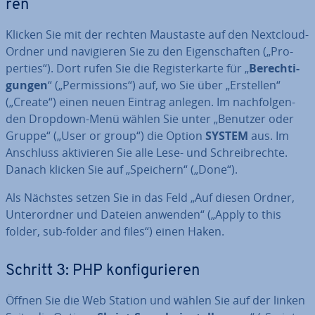
ren
Klicken Sie mit der rechten Maustaste auf den Nextcloud-
Ordner und na­vi­gie­ren Sie zu den Ei­gen­schaf­ten („Pro­
per­ties“). Dort rufen Sie die Re­gis­ter­kar­te für „
Be­rech­ti­
gun­gen
“ („Per­mis­si­ons“) auf, wo Sie über „Erstellen“
(„Create“) einen neuen Eintrag anlegen. Im nach­fol­gen­
den Dropdown-Menü wählen Sie unter „Benutzer oder
Gruppe“ („User or group“) die Option
SYSTEM
aus. Im
Anschluss ak­ti­vie­ren Sie alle Lese- und Schreib­rech­te.
Danach klicken Sie auf „Speichern“ („Done“).
Als Nächstes setzen Sie in das Feld „Auf diesen Ordner,
Un­ter­ord­ner und Dateien anwenden“ („Apply to this
folder, sub-folder and files“) einen Haken.
Schritt 3: PHP kon­fi­gu­rie­ren
Öffnen Sie die Web Station und wählen Sie auf der linken