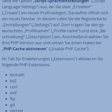
Seite die Option „
Skript-Sprach­ein­stel­lun­gen
“ („Script
Language Settings“) aus, wo Sie über „Erstellen“
(„Create“) ein neues Profil anlegen. Daraufhin öffnet sich
ein neues Fenster. In diesem rufen Sie die Re­gis­ter­kar­te
„Ein­stel­lun­gen“ („Settings“) auf. Dort tragen Sie den ge­
wünsch­ten „Pro­fil­na­men“ („Profile name“) und eine „Be­
schrei­bung“ („De­scrip­ti­on“) ein. An­schlie­ßend wählen Sie
Ihre PHP-Version aus und setzen Sie einen Haken bei
„
PHP-Cache ak­ti­vie­ren
“ („Enable PHP Cache“).
Im Tab für Er­wei­te­run­gen („Ex­ten­si­ons“) ak­ti­vie­ren Sie
folgende PHP-Ex­ten­si­ons:
bcmath
bz2
curl
exif
ftp
gd
gettext