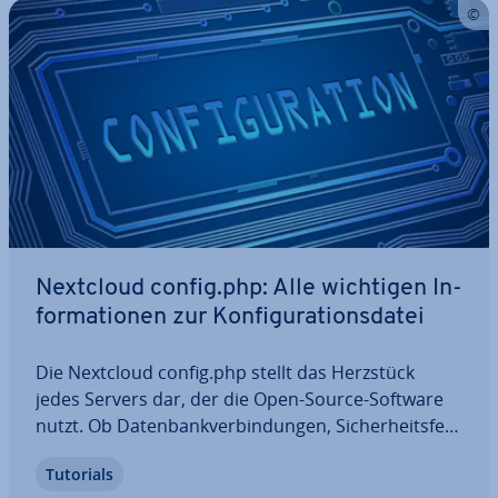
Nextcloud config.php: Alle wichtigen In­
for­ma­tio­nen zur Kon­fi­gu­ra­ti­ons­da­tei
Die Nextcloud config.php stellt das Herzstück
jedes Servers dar, der die Open-Source-Software
nutzt. Ob Da­ten­bank­ver­bin­dun­gen, Si­cher­heits­fea­
tures oder Ser­ver­op­tio­nen: Über die Kon­fi­gu­ra­ti­
Tutorials
ons­da­tei werden ver­schie­de­ne fun­da­men­ta­le Ein­