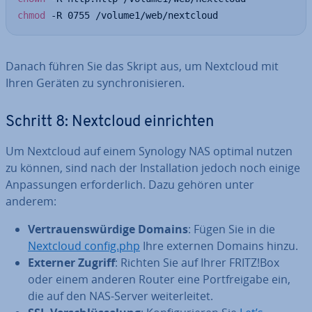
chmod
 -R 0755 /volume1/web/nextcloud
Danach führen Sie das Skript aus, um Nextcloud mit
Ihren Geräten zu syn­chro­ni­sie­ren.
Schritt 8: Nextcloud ein­rich­ten
Um Nextcloud auf einem Synology NAS optimal nutzen
zu können, sind nach der In­stal­la­ti­on jedoch noch einige
An­pas­sun­gen er­for­der­lich. Dazu gehören unter
anderem:
Ver­trau­ens­wür­di­ge Domains
: Fügen Sie in die
Nextcloud config.php
Ihre externen Domains hinzu.
Externer Zugriff
: Richten Sie auf Ihrer FRITZ!Box
oder einem anderen Router eine Port­frei­ga­be ein,
die auf den NAS-Server wei­ter­lei­tet.