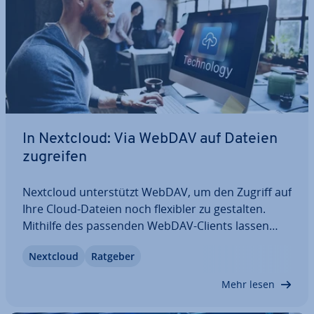
In Nextcloud: Via WebDAV auf Dateien
zugreifen
Nextcloud un­ter­stützt WebDAV, um den Zugriff auf
Ihre Cloud-Dateien noch flexibler zu gestalten.
Mithilfe des passenden WebDAV-Clients lassen
sich Dateien bequem verwalten und syn­chro­ni­sie­
Nextcloud
Ratgeber
ren. In dem nach­fol­gen­den Artikel zeigen wir
Ihnen, welche Clients es gibt, wie der Zugriff…
Mehr lesen