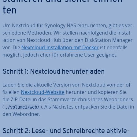
ten
Um Nextcloud für Synology NAS ein­zu­rich­ten, gibt es ver­
schie­de­ne Methoden. Wir stellen nach­fol­gend die In­stal­
la­ti­on von Nextcloud Hub über den Disk­Sta­ti­on Manager
vor. Die
Nextcloud-In­stal­la­ti­on mit Docker
ist ebenfalls
möglich, jedoch eher für erfahrene User geeignet.
Schritt 1: Nextcloud her­un­ter­la­den
Laden Sie die aktuelle Version von Nextcloud von der of­
fi­zi­el­len
Nextcloud-Website
herunter und kopieren Sie
die ZIP-Datei in das Stamm­ver­zeich­nis Ihres Web­ord­ners
(
). Als Nächstes entpacken Sie die Datei in
./volume1/web/
den Webordner.
Schritt 2: Lese- und Schreib­rech­te ak­ti­vie­