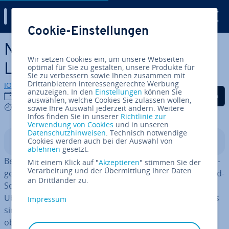
Digital Guide
Cookie-Einstellungen
Zum Haupt­in­halt springen
Nextcloud-Demo: Die Cloud-
Wir setzen Cookies ein, um unsere Webseiten
Lösung un­ver­bind­lich testen
optimal für Sie zu gestalten, unsere Produkte für
Sie zu verbessern sowie Ihnen zusammen mit
Drittanbietern interessengerechte Werbung
IONOS Redaktion
anzuzeigen. In den
Einstellungen
können Sie
Auf Facebook teilen
Auf Twitter teilen
Auf LinkedIn tei
27.03.2025
auswählen, welche Cookies Sie zulassen wollen,
5 mins
sowie Ihre Auswahl jederzeit ändern. Weitere
Infos finden Sie in unserer
Richtlinie zur
Verwendung von Cookies
und in unseren
Datenschutzhinweisen
. Technisch notwendige
Cookies werden auch bei der Auswahl von
In­halts­ver­zeich­nis
ablehnen
gesetzt.
Bei Nextcloud-Demos handelt es sich um Test­um­ge­bun­
Mit einem Klick auf "
Akzeptieren
" stimmen Sie der
Verarbeitung und der Übermittlung Ihrer Daten
gen, die es Ihnen er­mög­li­chen, die häufig genutzte Cloud-
an Drittländer zu.
Software un­ver­bind­lich aus­zu­pro­bie­ren und sich einen
Überblick über ihre Features zu ver­schaf­fen. Die Demos
Impressum
sind ideal für alle, die vor der In­stal­la­ti­on prüfen wollen,
ob Nextcloud den spe­zi­fi­schen An­for­de­run­gen gerecht