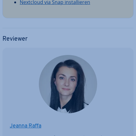
Nextcloud via Snap in­stal­lie­ren
Reviewer
Jeanna Raffa