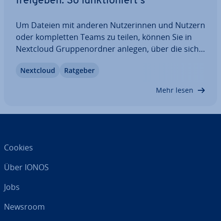
freigeben: So funk­tio­niert’s
Um Dateien mit anderen Nut­ze­rin­nen und Nutzern
oder kom­plet­ten Teams zu teilen, können Sie in
Nextcloud Grup­pen­ord­ner anlegen, über die sich
der Zugriff zentral steuern lässt. In diesem Guide
Nextcloud
Ratgeber
erklären wir, was Nextcloud-Grup­pen­ord­ner sind,
wie Sie Grup­pen­ver­zeich­nis­se anlegen…
Mehr lesen
Cookies
Über IONOS
Jobs
Newsroom