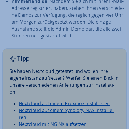
nim­mer­land.de
: Nachdem Sie sich mit Ihrer E-Mail-
Adresse re­gis­triert haben, stehen Ihnen ver­schie­de­
ne Demos zur Verfügung, die täglich gegen vier Uhr
am Morgen zu­rück­ge­setzt werden. Die einzige
Ausnahme stellt die Admin-Demo dar, die alle zwei
Stunden neu gestartet wird.
Tipp
Sie haben Nextcloud getestet und wollen Ihre
eigene Instanz aufsetzen? Werfen Sie einen Blick in
unsere ver­schie­de­nen An­lei­tun­gen zur In­stal­la­ti­
on:
Nextcloud auf einem Proxmox in­stal­lie­ren
Nextcloud auf einem Synology NAS in­stal­lie­
ren
Nextcloud mit NGINX aufsetzen