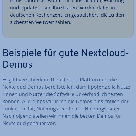
mi­nis­tra­ti­ons­auf­wand – also In­stal­la­ti­on, Wartung
und Updates – ab. Ihre Daten werden dabei in
deutschen Re­chen­zen­tren ge­spei­chert, die zu den
si­chers­ten weltweit zählen.
Beispiele für gute Nextcloud-
Demos
Es gibt ver­schie­de­ne Dienste und Platt­for­men, die
Nextcloud-Demos be­reit­stel­len, damit po­ten­zi­el­le Nut­ze­
rin­nen und Nutzer die Software un­ver­bind­lich testen
können. Al­ler­dings variieren die Demos hin­sicht­lich der
Funk­tio­na­li­tät, Nut­zungs­rech­te und Nut­zungs­dau­er.
Nach­fol­gend stellen wir Ihnen die besten Demos für
Nextcloud genauer vor.