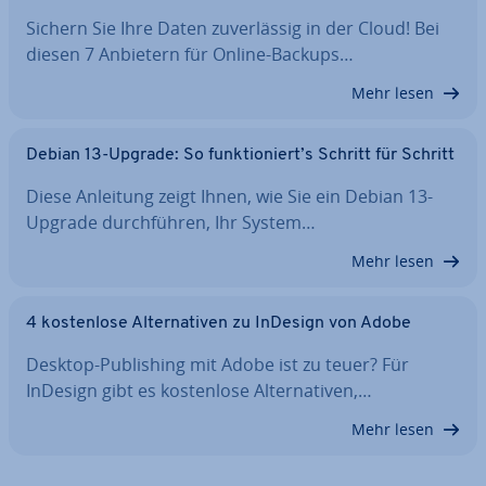
Sichern Sie Ihre Daten zu­ver­läs­sig in der Cloud! Bei
diesen 7 Anbietern für Online-Backups…
Mehr lesen
Debian 13-Upgrade: So funk­tio­niert’s Schritt für Schritt
Diese Anleitung zeigt Ihnen, wie Sie ein Debian 13-
Upgrade durch­füh­ren, Ihr System…
Mehr lesen
4 kos­ten­lo­se Al­ter­na­ti­ven zu InDesign von Adobe
Desktop-Pu­bli­shing mit Adobe ist zu teuer? Für
InDesign gibt es kos­ten­lo­se Al­ter­na­ti­ven,…
Mehr lesen