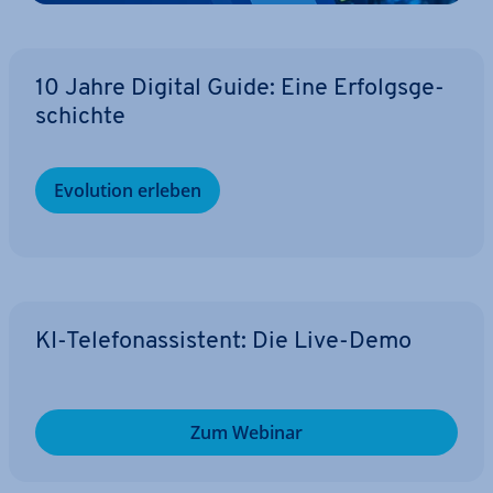
10 Jahre Digital Guide: Eine Er­folgs­ge­
schich­te
Evolution erleben
KI-Te­le­fon­as­sis­tent: Die Live-Demo
Zum Webinar