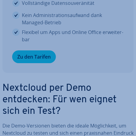
Voll­stän­di­ge Da­ten­sou­ve­rä­ni­tät
Kein Ad­mi­nis­tra­ti­ons­auf­wand dank
Managed-Betrieb
Flexibel um Apps und Online Office er­wei­ter­
bar
Zu den Tarifen
Nextcloud per Demo
entdecken: Für wen eignet
sich ein Test?
Die Demo-Versionen bieten die ideale Mög­lich­keit, um
Nextcloud zu testen und sich einen pra­xis­na­hen Eindruck