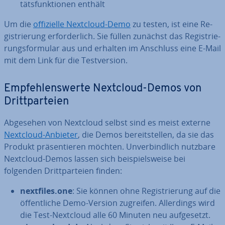
täts­funk­tio­nen enthält
Um die
of­fi­zi­el­le Nextcloud-Demo
zu testen, ist eine Re­
gis­trie­rung er­for­der­lich. Sie füllen zunächst das Re­gis­trie­
rungs­for­mu­lar aus und erhalten im Anschluss eine E-Mail
mit dem Link für die Test­ver­si­on.
Emp­feh­lens­wer­te Nextcloud-Demos von
Dritt­par­tei­en
Abgesehen von Nextcloud selbst sind es meist externe
Nextcloud-Anbieter
, die Demos be­reit­stel­len, da sie das
Produkt prä­sen­tie­ren möchten. Un­ver­bind­lich nutzbare
Nextcloud-Demos lassen sich bei­spiels­wei­se bei
folgenden Dritt­par­tei­en finden:
nextfiles.one
: Sie können ohne Re­gis­trie­rung auf die
öf­fent­li­che Demo-Version zugreifen. Al­ler­dings wird
die Test-Nextcloud alle 60 Minuten neu auf­ge­setzt.