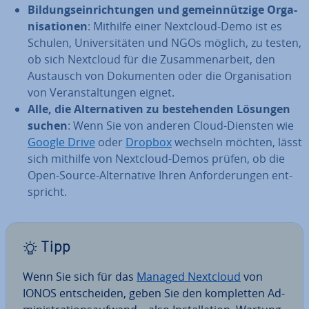
Bil­dungs­ein­rich­tun­gen und ge­mein­nüt­zi­ge Or­ga­
ni­sa­tio­nen
: Mithilfe einer Nextcloud-Demo ist es
Schulen, Uni­ver­si­tä­ten und NGOs möglich, zu testen,
ob sich Nextcloud für die Zu­sam­men­ar­beit, den
Austausch von Do­ku­men­ten oder die Or­ga­ni­sa­ti­on
von Ver­an­stal­tun­gen eignet.
Alle, die Al­ter­na­ti­ven zu be­stehen­den Lösungen
suchen
: Wenn Sie von anderen Cloud-Diensten wie
Google Drive
oder
Dropbox
wechseln möchten, lässt
sich mithilfe von Nextcloud-Demos prüfen, ob die
Open-Source-Al­ter­na­ti­ve Ihren An­for­de­run­gen ent­
spricht.
Tipp
Wenn Sie sich für das
Managed Nextcloud
von
IONOS ent­schei­den, geben Sie den kom­plet­ten Ad­