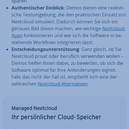
sparen.
Au­then­ti­scher Einblick
: Demos bieten eine rea­lis­ti­
sche Test­um­ge­bung, die den prak­ti­schen Einsatz von
Nextcloud simuliert. Dadurch können Sie sich ein
genaues Bild davon machen, wie wichtige
Nextcloud-
Apps
funk­tio­nie­ren und wie sich die Software in be­
stehen­de Workflows in­te­grie­ren lässt.
Ent­schei­dungs­un­ter­stüt­zung
: Ganz gleich, ob Sie
Nextcloud privat oder beruflich verwenden wollen –
Demos helfen Ihnen dabei, zu bewerten, ob sich die
Software optimal für Ihre An­for­de­run­gen eignet.
Falls das nicht der Fall ist, empfiehlt sich eine der
zahl­rei­chen
Nextcloud-Al­ter­na­ti­ven
.
Managed Nextcloud
Ihr per­sön­li­cher Cloud-Speicher