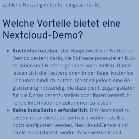
zeitliche Nutzung mitunter ein­ge­schränkt.
Welche Vorteile bietet eine
Nextcloud-Demo?
Kostenlos nutzbar
: Der Haupt­zweck von Nextcloud-
Demos besteht darin, die Software po­ten­zi­el­len Nut­
ze­rin­nen und Nutzern genauer vor­zu­stel­len. Daher
lassen sich die Test­ver­sio­nen in der Regel kostenlos
und un­ver­bind­lich nutzen. Meist ist jedoch eine Re­
gis­trie­rung notwendig, die dazu dient, Zu­gangs­da­ten
für die Demo be­reit­zu­stel­len oder Ihnen wei­ter­füh­
ren­de In­for­ma­tio­nen zukommen zu lassen.
Keine In­stal­la­ti­on er­for­der­lich
: Um Nextcloud zu
testen, muss die Cloud-Software weder in­stal­liert
noch kon­fi­gu­riert werden. Nextcloud-Demos sind
direkt ein­satz­be­reit, wodurch Sie wertvolle Zeit