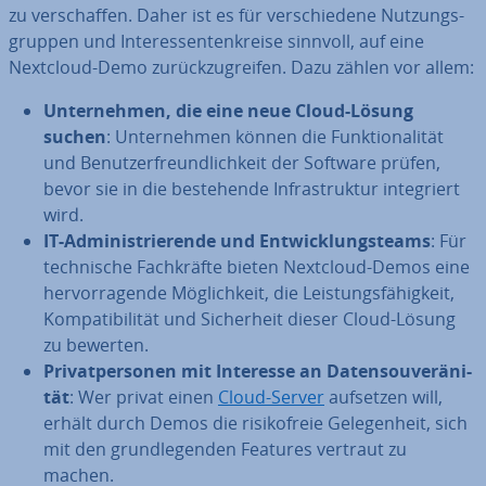
zu ver­schaf­fen. Daher ist es für ver­schie­de­ne Nut­zungs­
grup­pen und In­ter­es­sen­ten­krei­se sinnvoll, auf eine
Nextcloud-Demo zu­rück­zu­grei­fen. Dazu zählen vor allem:
Un­ter­neh­men, die eine neue Cloud-Lösung
suchen
: Un­ter­neh­men können die Funk­tio­na­li­tät
und Be­nut­zer­freund­lich­keit der Software prüfen,
bevor sie in die be­stehen­de In­fra­struk­tur in­te­griert
wird.
IT-Ad­mi­nis­trie­ren­de und Ent­wick­lungs­teams
: Für
tech­ni­sche Fach­kräf­te bieten Nextcloud-Demos eine
her­vor­ra­gen­de Mög­lich­keit, die Leis­tungs­fä­hig­keit,
Kom­pa­ti­bi­li­tät und Si­cher­heit dieser Cloud-Lösung
zu bewerten.
Pri­vat­per­so­nen mit Interesse an Da­ten­sou­ve­rä­ni­
tät
: Wer privat einen
Cloud-Server
aufsetzen will,
erhält durch Demos die ri­si­ko­freie Ge­le­gen­heit, sich
mit den grund­le­gen­den Features vertraut zu
machen.