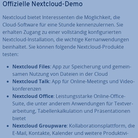
Of­fi­zi­el­le Nextcloud-Demo
Nextcloud bietet In­ter­es­sen­ten die Mög­lich­keit, die
Cloud-Software für eine Stunde ken­nen­zu­ler­nen. Sie
erhalten Zugang zu einer voll­stän­dig kon­fi­gu­rier­ten
Nextcloud-In­stal­la­ti­on, die wichtige Kern­an­wen­dun­gen
be­inhal­tet. Sie können folgende Nextcloud-Produkte
testen:
Nextcloud Files
: App zur Spei­che­rung und ge­mein­
sa­men Nutzung von Dateien in der Cloud
Nextcloud Talk
: App für Online-Meetings und Vi­deo­
kon­fe­ren­zen
Nextcloud Office
: Leis­tungs­star­ke Online-Office-
Suite, die unter anderem An­wen­dun­gen für Text­ver­
ar­bei­tung, Ta­bel­len­kal­ku­la­ti­on und Prä­sen­ta­tio­nen
bietet
Nextcloud Groupware
: Kol­la­bo­ra­ti­ons­platt­form, die
E-Mail, Kontakte, Kalender und weitere Pro­duk­ti­vi­