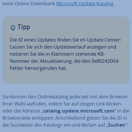
be­ne Online-Datenbank
Microsoft Update-Katalog
.
Tipp
Die ID eines Updates finden Sie im Update-Center:
Lassen Sie sich den Up­date­ver­lauf anzeigen und
notieren Sie die in Klammern stehende KB-
Nummer der Ak­tua­li­sie­rung, die den 0x8024200d-
Fehler her­vor­ge­ru­fen hat.
Sie können den On­line­ka­ta­log jederzeit mit dem Browser
Ihrer Wahl aufrufen, indem Sie auf obigen Link klicken
oder die Adresse „
catalog.update.microsoft.com
“ in die
Brow­ser­zei­le eintippen. An­schlie­ßend geben Sie die ID in
die Such­leis­te des Katalogs ein und klicken auf „
Suchen
“: