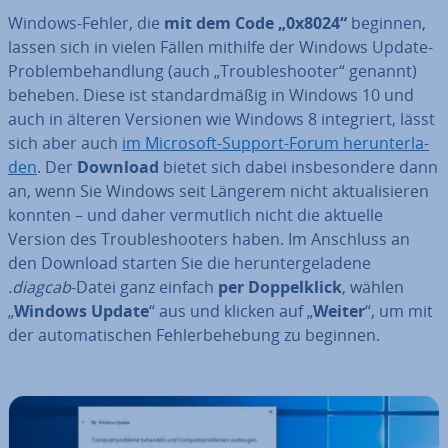
Windows-Fehler, die
mit dem Code „0x8024“
beginnen,
lassen sich in vielen Fällen mithilfe der Windows Update-
Pro­blem­be­hand­lung (auch „Trou­ble­shoo­ter“ genannt)
beheben. Diese ist stan­dard­mä­ßig in Windows 10 und
auch in älteren Versionen wie Windows 8 in­te­griert, lässt
sich aber auch
im Microsoft-Support-Forum her­un­ter­la­
den
. Der
Download
bietet sich dabei ins­be­son­de­re dann
an, wenn Sie Windows seit Längerem nicht ak­tua­li­sie­ren
konnten – und daher ver­mut­lich nicht die aktuelle
Version des Trou­ble­shoo­ters haben. Im Anschluss an
den Download starten Sie die her­un­ter­ge­la­de­ne
.diagcab
-Datei ganz einfach
per Dop­pel­klick
, wählen
„
Windows Update
“ aus und klicken auf „
Weiter
“, um mit
der au­to­ma­ti­schen Feh­ler­be­he­bung zu beginnen.