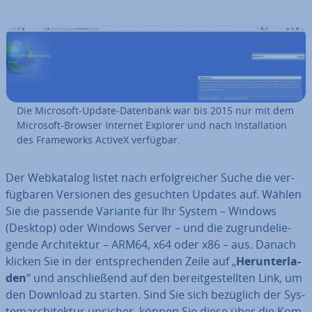
Die Microsoft-Update-Datenbank war bis 2015 nur mit dem
Microsoft-Browser Internet Explorer und nach In­stal­la­ti­on
des Frame­works ActiveX verfügbar.
Der Web­ka­ta­log listet nach er­folg­rei­cher Suche die ver­
füg­ba­ren Versionen des gesuchten Updates auf. Wählen
Sie die passende Variante für Ihr System – Windows
(Desktop) oder Windows Server – und die zu­grun­de­lie­
gen­de Ar­chi­tek­tur – ARM64, x64 oder x86 – aus. Danach
klicken Sie in der ent­spre­chen­den Zeile auf „
Her­un­ter­la­
den
“ und an­schlie­ßend auf den be­reit­ge­stell­ten Link, um
den Download zu starten. Sind Sie sich bezüglich der Sys­
tem­ar­chi­tek­tur unsicher, können Sie diese über die Kom­