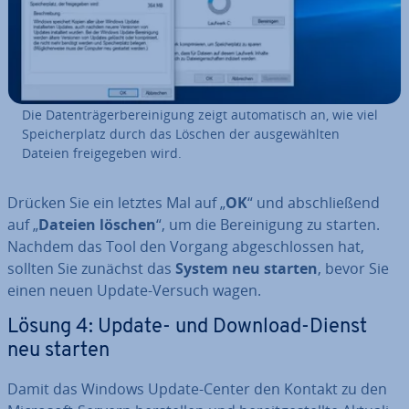
Die Da­ten­trä­ger­be­rei­ni­gung zeigt au­to­ma­tisch an, wie viel
Spei­cher­platz durch das Löschen der aus­ge­wähl­ten
Dateien frei­ge­ge­ben wird.
Drücken Sie ein letztes Mal auf „
OK
“ und ab­schlie­ßend
auf „
Dateien löschen
“, um die Be­rei­ni­gung zu starten.
Nachdem das Tool den Vorgang ab­ge­schlos­sen hat,
sollten Sie zunächst das
System neu starten
, bevor Sie
einen neuen Update-Versuch wagen.
Lösung 4: Update- und Download-Dienst
neu starten
Damit das Windows Update-Center den Kontakt zu den