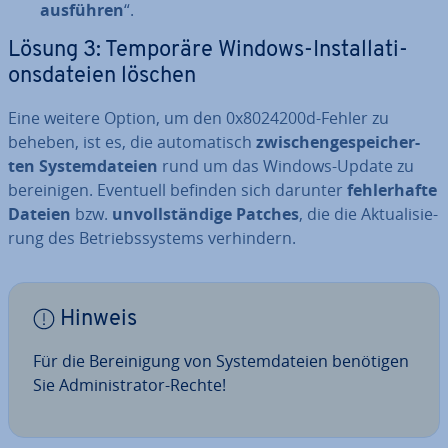
ausführen
“.
Lösung 3: Temporäre Windows-In­stal­la­ti­
ons­da­tei­en löschen
Eine weitere Option, um den 0x8024200d-Fehler zu
beheben, ist es, die au­to­ma­tisch
zwi­schen­ge­spei­cher­
ten Sys­tem­da­tei­en
rund um das Windows-Update zu
be­rei­ni­gen. Eventuell befinden sich darunter
feh­ler­haf­te
Dateien
bzw.
un­voll­stän­di­ge Patches
, die die Ak­tua­li­sie­
rung des Be­triebs­sys­tems ver­hin­dern.
Hinweis
Für die Be­rei­ni­gung von Sys­tem­da­tei­en benötigen
Sie Ad­mi­nis­tra­tor-Rechte!