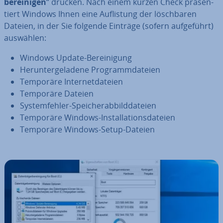
be­rei­ni­gen
“ drücken. Nach einem kurzen Check prä­sen­
tiert Windows Ihnen eine Auf­lis­tung der lösch­ba­ren
Dateien, in der Sie folgende Einträge (sofern auf­ge­führt)
auswählen:
Windows Update-Be­rei­ni­gung
Her­un­ter­ge­la­de­ne Pro­gramm­da­tei­en
Temporäre In­ter­net­da­tei­en
Temporäre Dateien
Sys­tem­feh­ler-Spei­cher­ab­bild­da­tei­en
Temporäre Windows-In­stal­la­ti­ons­da­tei­en
Temporäre Windows-Setup-Dateien