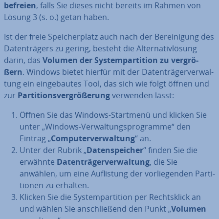
befreien
, falls Sie dieses nicht bereits im Rahmen von
Lösung 3 (s. o.) getan haben.
Ist der freie Spei­cher­platz auch nach der Be­rei­ni­gung des
Da­ten­trä­gers zu gering, besteht die Al­ter­na­tiv­lö­sung
darin, das
Volumen der Sys­tem­par­ti­ti­on zu ver­grö­
ßern
. Windows bietet hierfür mit der Da­ten­trä­ger­ver­wal­
tung ein ein­ge­bau­tes Tool, das sich wie folgt öffnen und
zur
Par­ti­ti­ons­ver­grö­ße­rung
verwenden lässt:
Öffnen Sie das Windows-Startmenü und klicken Sie
unter „Windows-Ver­wal­tungs­pro­gram­me“ den
Eintrag „
Com­pu­ter­ver­wal­tung
“ an.
Unter der Rubrik „
Da­ten­spei­cher
“ finden Sie die
erwähnte
Da­ten­trä­ger­ver­wal­tung
, die Sie
anwählen, um eine Auf­lis­tung der vor­lie­gen­den Par­ti­
tio­nen zu erhalten.
Klicken Sie die Sys­tem­par­ti­ti­on per Rechts­klick an
und wählen Sie an­schlie­ßend den Punkt „
Volumen