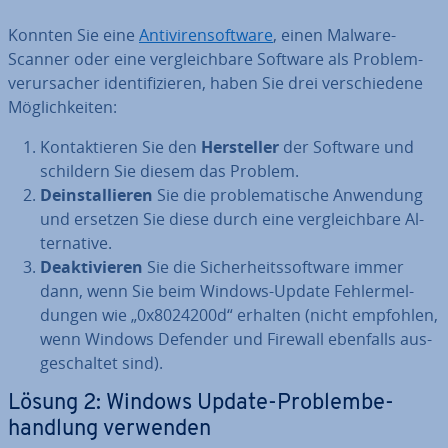
Konnten Sie eine
An­ti­vi­ren­soft­ware
, einen Malware-
Scanner oder eine ver­gleich­ba­re Software als Pro­blem­
ver­ur­sa­cher iden­ti­fi­zie­ren, haben Sie drei ver­schie­de­ne
Mög­lich­kei­ten:
Kon­tak­tie­ren Sie den
Her­stel­ler
der Software und
schildern Sie diesem das Problem.
De­instal­lie­ren
Sie die pro­ble­ma­ti­sche Anwendung
und ersetzen Sie diese durch eine ver­gleich­ba­re Al­
ter­na­ti­ve.
De­ak­ti­vie­ren
Sie die Si­cher­heits­soft­ware immer
dann, wenn Sie beim Windows-Update Feh­ler­mel­
dun­gen wie „0x8024200d“ erhalten (nicht empfohlen,
wenn Windows Defender und Firewall ebenfalls aus­
ge­schal­tet sind).
Lösung 2: Windows Update-Pro­blem­be­
hand­lung verwenden