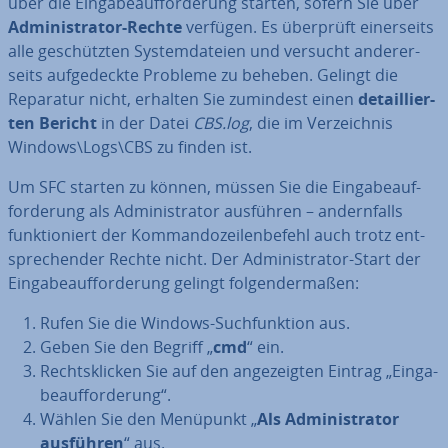
über die Ein­ga­be­auf­for­de­rung starten, sofern Sie über
Ad­mi­nis­tra­tor-Rechte
verfügen. Es überprüft ei­ner­seits
alle ge­schütz­ten Sys­tem­da­tei­en und versucht an­de­rer­
seits auf­ge­deck­te Probleme zu beheben. Gelingt die
Reparatur nicht, erhalten Sie zumindest einen
de­tail­lier­
ten Bericht
in der Datei
CBS.log
, die im Ver­zeich­nis
Windows\Logs\CBS zu finden ist.
Um SFC starten zu können, müssen Sie die Ein­ga­be­auf­
for­de­rung als Ad­mi­nis­tra­tor ausführen – an­dern­falls
funk­tio­niert der Kom­man­do­zei­len­be­fehl auch trotz ent­
spre­chen­der Rechte nicht. Der Ad­mi­nis­tra­tor-Start der
Ein­ga­be­auf­for­de­rung gelingt fol­gen­der­ma­ßen:
Rufen Sie die Windows-Such­funk­ti­on aus.
Geben Sie den Begriff „
cmd
“ ein.
Rechts­kli­cken Sie auf den an­ge­zeig­ten Eintrag „Ein­ga­
be­auf­for­de­rung“.
Wählen Sie den Menüpunkt „
Als Ad­mi­nis­tra­tor
ausführen
“ aus.