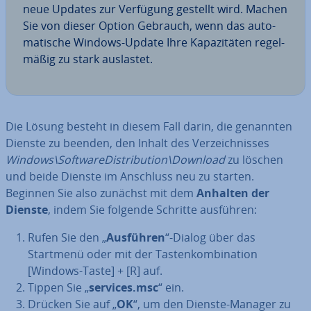
neue Updates zur Verfügung gestellt wird. Machen
Sie von dieser Option Gebrauch, wenn das au­to­
ma­ti­sche Windows-Update Ihre Ka­pa­zi­tä­ten re­gel­
mä­ßig zu stark auslastet.
Die Lösung besteht in diesem Fall darin, die genannten
Dienste zu beenden, den Inhalt des Ver­zeich­nis­ses
Windows\Soft­ware­Dis­tri­bu­ti­on\Download
zu löschen
und beide Dienste im Anschluss neu zu starten.
Beginnen Sie also zunächst mit dem
Anhalten der
Dienste
, indem Sie folgende Schritte ausführen:
Rufen Sie den „
Ausführen
“-Dialog über das
Startmenü oder mit der Tas­ten­kom­bi­na­ti­on
[Windows-Taste] + [R] auf.
Tippen Sie „
services.msc
“ ein.
Drücken Sie auf „
OK
“, um den Dienste-Manager zu