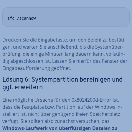
sfc /scannow
Drücken Sie die Ein­ga­be­tas­te, um den Befehl zu be­stä­ti­
gen, und warten Sie an­schlie­ßend, bis die Sys­tem­über­
prü­fung, die einige Minuten lang dauern kann, voll­stän­
dig ab­ge­schlos­sen ist. Lassen Sie hierfür das Fenster der
Ein­ga­be­auf­for­de­rung geöffnet.
Lösung 6: Sys­tem­par­ti­ti­on be­rei­ni­gen und
ggf. erweitern
Eine mögliche Ursache für den 0x8024200d-Error ist,
dass die Fest­plat­te bzw. Partition, auf der Windows in­
stal­liert ist, nicht über genügend freien Spei­cher­platz
verfügt. Sie sollten also zunächst versuchen, das
Windows-Laufwerk von über­flüs­si­gen Dateien zu