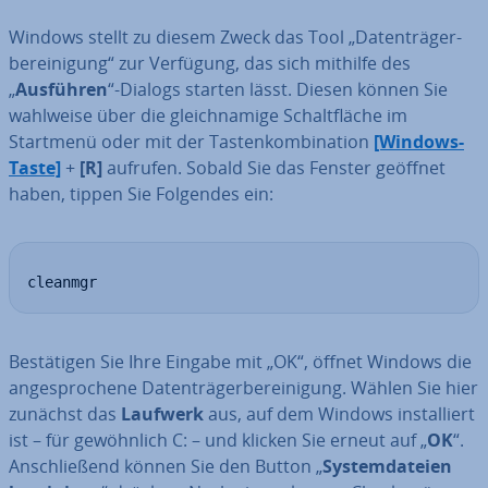
Windows stellt zu diesem Zweck das Tool „Da­ten­trä­ger­
be­rei­ni­gung“ zur Verfügung, das sich mithilfe des
„
Ausführen
“-Dialogs starten lässt. Diesen können Sie
wahlweise über die gleich­na­mi­ge Schalt­flä­che im
Startmenü oder mit der Tas­ten­kom­bi­na­ti­on
[Windows-
Taste]
+
[R]
aufrufen. Sobald Sie das Fenster geöffnet
haben, tippen Sie Folgendes ein:
cleanmgr
Be­stä­ti­gen Sie Ihre Eingabe mit „OK“, öffnet Windows die
an­ge­spro­che­ne Da­ten­trä­ger­be­rei­ni­gung. Wählen Sie hier
zunächst das
Laufwerk
aus, auf dem Windows in­stal­liert
ist – für ge­wöhn­lich C: – und klicken Sie erneut auf „
OK
“.
An­schlie­ßend können Sie den Button „
Sys­tem­da­tei­en