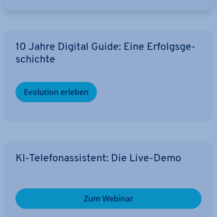
10 Jahre Digital Guide: Eine Er­folgs­ge­
schich­te
Evolution erleben
KI-Te­le­fon­as­sis­tent: Die Live-Demo
Zum Webinar