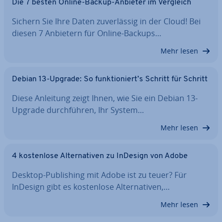
Die 7 besten Online-Backup-Anbieter im Vergleich
Sichern Sie Ihre Daten zu­ver­läs­sig in der Cloud! Bei
diesen 7 Anbietern für Online-Backups…
Mehr lesen
Debian 13-Upgrade: So funk­tio­niert’s Schritt für Schritt
Diese Anleitung zeigt Ihnen, wie Sie ein Debian 13-
Upgrade durch­füh­ren, Ihr System…
Mehr lesen
4 kos­ten­lo­se Al­ter­na­ti­ven zu InDesign von Adobe
Desktop-Pu­bli­shing mit Adobe ist zu teuer? Für
InDesign gibt es kos­ten­lo­se Al­ter­na­ti­ven,…
Mehr lesen