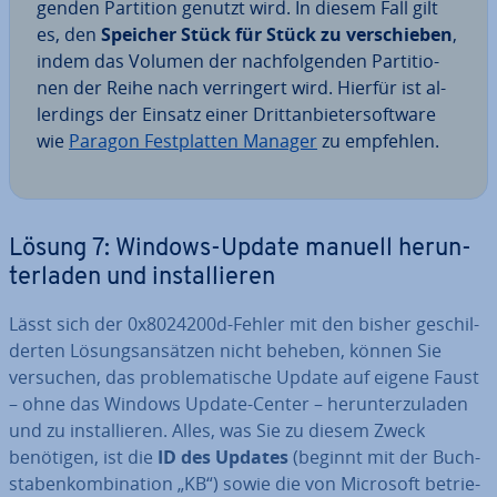
gen­den Partition genutzt wird. In diesem Fall gilt
es, den
Speicher Stück für Stück zu ver­schie­ben
,
indem das Volumen der nach­fol­gen­den Par­ti­tio­
nen der Reihe nach ver­rin­gert wird. Hierfür ist al­
ler­dings der Einsatz einer Dritt­an­bie­ter­soft­ware
wie
Paragon Fest­plat­ten Manager
zu empfehlen.
Lösung 7: Windows-Update manuell her­un­
ter­la­den und in­stal­lie­ren
Lässt sich der 0x8024200d-Fehler mit den bisher ge­schil­
der­ten Lö­sungs­an­sät­zen nicht beheben, können Sie
versuchen, das pro­ble­ma­ti­sche Update auf eigene Faust
– ohne das Windows Update-Center – her­un­ter­zu­la­den
und zu in­stal­lie­ren. Alles, was Sie zu diesem Zweck
benötigen, ist die
ID des Updates
(beginnt mit der Buch­
sta­ben­kom­bi­na­ti­on „KB“) sowie die von Microsoft be­trie­