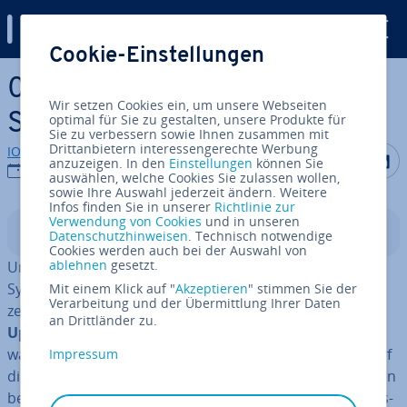
Digital Guide
Cookie-Einstellungen
Zum Haupt­in­halt springen
0x8024200d: So beheben
Wir setzen Cookies ein, um unsere Webseiten
Sie den Update-Fehler
optimal für Sie zu gestalten, unsere Produkte für
Sie zu verbessern sowie Ihnen zusammen mit
Drittanbietern interessengerechte Werbung
IONOS Redaktion
Auf Facebo
Auf Tw
A
anzuzeigen. In den
Einstellungen
können Sie
04.08.2023
auswählen, welche Cookies Sie zulassen wollen,
sowie Ihre Auswahl jederzeit ändern. Weitere
Infos finden Sie in unserer
Richtlinie zur
Verwendung von Cookies
und in unseren
In­halts­ver­zeich­nis
Datenschutzhinweisen
. Technisch notwendige
Cookies werden auch bei der Auswahl von
ablehnen
gesetzt.
Um auf ein möglichst sicheres und stabiles Windows-
System zu­rück­grei­fen zu können, ist es un­ver­zicht­bar,
Mit einem Klick auf "
Akzeptieren
" stimmen Sie der
Verarbeitung und der Übermittlung Ihrer Daten
zeitnah die neuesten Updates über das
Windows-
an Drittländer zu.
Update-Center
her­un­ter­zu­la­den und zu in­stal­lie­ren –
wahlweise au­to­ma­tisch oder manuell. Ver­zich­ten Sie auf
Impressum
diese Ak­tua­li­sie­rungs­mög­lich­kei­ten des Systems, bleiben
bekannt gewordene Fehler und auf­ge­deck­te Si­cher­heits­