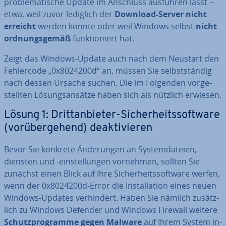
pro­ble­ma­ti­sche Update im Anschluss ausführen lässt –
etwa, weil zuvor lediglich der
Download-Server nicht
erreicht
werden konnte oder weil Windows selbst
nicht
ord­nungs­ge­mäß
funk­tio­niert hat.
Zeigt das Windows-Update auch nach dem Neustart den
Feh­ler­code „0x8024200d“ an, müssen Sie selbst­stän­dig
nach dessen Ursache suchen. Die im Folgenden vor­ge­
stell­ten Lö­sungs­an­sät­ze haben sich als nützlich erwiesen.
Lösung 1: Dritt­an­bie­ter-Si­cher­heits­soft­ware
(vor­über­ge­hend) de­ak­ti­vie­ren
Bevor Sie konkrete Än­de­run­gen an Sys­tem­da­tei­en, -
diensten und -ein­stel­lun­gen vornehmen, sollten Sie
zunächst einen Blick auf Ihre Si­cher­heits­soft­ware werfen,
wenn der 0x8024200d-Error die In­stal­la­ti­on eines neuen
Windows-Updates ver­hin­dert. Haben Sie nämlich zu­sätz­
lich zu Windows Defender und Windows Firewall weitere
Schutz­pro­gram­me gegen Malware
auf Ihrem System in­