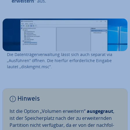
erweitern
“ aus.
Die Da­ten­trä­ger­ver­wal­tung lässt sich auch separat via
„Ausführen“ öffnen. Die hierfür er­for­der­li­che Eingabe
lautet „diskmgmt.msc“.
Hinweis
Ist die Option „Volumen erweitern“
aus­ge­graut
,
ist der Spei­cher­platz nach der zu er­wei­tern­den
Partition nicht verfügbar, da er von der nach­fol­