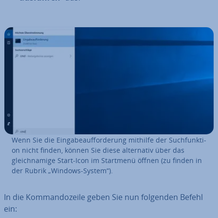
Wenn Sie die Ein­ga­be­auf­for­de­rung mithilfe der Such­funk­ti­
on nicht finden, können Sie diese al­ter­na­tiv über das
gleich­na­mi­ge Start-Icon im Startmenü öffnen (zu finden in
der Rubrik „Windows-System“).
In die Kom­man­do­zei­le geben Sie nun folgenden Befehl
ein: