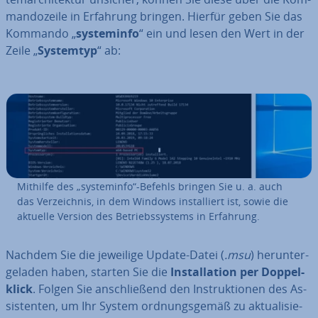
man­do­zei­le in Erfahrung bringen. Hierfür geben Sie das
Kommando „
sys­tem­in­fo
“ ein und lesen den Wert in der
Zeile „
Systemtyp
“ ab:
Mithilfe des „sys­tem­in­fo“-Befehls bringen Sie u. a. auch
das Ver­zeich­nis, in dem Windows in­stal­liert ist, sowie die
aktuelle Version des Be­triebs­sys­tems in Erfahrung.
Nachdem Sie die jeweilige Update-Datei (
.msu
) her­un­ter­
ge­la­den haben, starten Sie die
In­stal­la­ti­on per Dop­pel­
klick
. Folgen Sie an­schlie­ßend den In­struk­tio­nen des As­
sis­ten­ten, um Ihr System ord­nungs­ge­mäß zu ak­tua­li­sie­