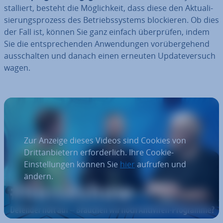
stal­liert, besteht die Mög­lich­keit, dass diese den Ak­tua­li­
sie­rungs­pro­zess des Be­triebs­sys­tems blo­ckie­ren. Ob dies
der Fall ist, können Sie ganz einfach über­prü­fen, indem
Sie die ent­spre­chen­den An­wen­dun­gen vor­über­ge­hend
aus­schal­ten und danach einen erneuten Up­date­ver­such
wagen.
Zur Anzeige dieses Videos sind Cookies von
Drittanbietern erforderlich. Ihre Cookie-
Einstellungen können Sie
hier
aufrufen und
ändern.