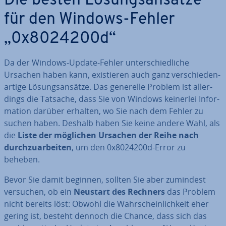
Die besten Lö­sungs­an­sät­ze
für den Windows-Fehler
„0x8024200d“
Da der Windows-Update-Fehler un­ter­schied­li­che
Ursachen haben kann, exis­tie­ren auch ganz ver­schie­den­
ar­ti­ge Lö­sungs­an­sät­ze. Das generelle Problem ist al­ler­
dings die Tatsache, dass Sie von Windows keinerlei In­for­
ma­ti­on darüber erhalten, wo Sie nach dem Fehler zu
suchen haben. Deshalb haben Sie keine andere Wahl, als
die
Liste der möglichen Ursachen der Reihe nach
durch­zu­ar­bei­ten
, um den 0x8024200d-Error zu
beheben.
Bevor Sie damit beginnen, sollten Sie aber zumindest
versuchen, ob ein
Neustart des Rechners
das Problem
nicht bereits löst: Obwohl die Wahr­schein­lich­keit eher
gering ist, besteht dennoch die Chance, dass sich das