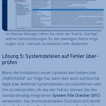
Im Dienste-Manager sehen Sie unter der Rubrik „Starttyp“,
welche Star­t­ein­stel­lun­gen für den je­wei­li­gen Dienst ein­ge­
tra­gen sind – manuell, au­to­ma­tisch oder de­ak­ti­viert.
Lösung 5: Sys­tem­da­tei­en auf Fehler über­
prü­fen
Wenn die In­stal­la­ti­on neuer Updates den Feh­ler­code
„0x8024200d“ zur Folge hat, kann dies auch auf be­schä­
dig­te bzw. fehlende Sys­tem­da­tei­en zu­rück­zu­füh­ren sein.
Um zu über­prü­fen, ob das der Fall ist, können Sie den
stan­dard­mä­ßig in­te­grier­ten
System File Checker (SFC)
verwenden. Das Kom­man­do­zei­len-Tool lässt sich direkt