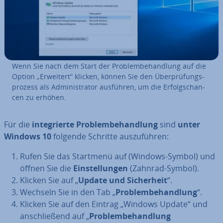
Wenn Sie nach dem Start der Pro­blem­be­hand­lung auf die
Option „Erweitert“ klicken, können Sie den Über­prü­fungs­
pro­zess als Ad­mi­nis­tra­tor ausführen, um die Er­folgs­chan­
cen zu erhöhen.
Für die
in­te­grier­te Pro­blem­be­hand­lung
sind
unter
Windows 10
folgende Schritte aus­zu­füh­ren:
Rufen Sie das Startmenü auf (Windows-Symbol) und
öffnen Sie die
Ein­stel­lun­gen
(Zahnrad-Symbol).
Klicken Sie auf „
Update und Si­cher­heit
“.
Wechseln Sie in den Tab „
Pro­blem­be­hand­lung
“.
Klicken Sie auf den Eintrag „Windows Update“ und
an­schlie­ßend auf „
Pro­blem­be­hand­lung