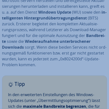
Microsoft-Servern her­stel­len und be­reit­ge­stell­te Ak­tua­li­
sie­run­gen her­un­ter­la­den und in­stal­lie­ren kann, greift es
u. a. auf den Dienst
Windows Update
(WU) sowie den
in­
tel­li­gen­ten Hin­ter­grund­über­tra­gungs­dienst
(BITS)
zurück. Ersterer begleitet den kom­plet­ten Ak­tua­li­sie­
rungs­pro­zess, während Letzterer als Download-Manager
fungiert und für die optimale Aus­nut­zung der
Band­brei­
te
sowie die
Wie­der­auf­nah­me un­ter­bro­che­ner
Downloads
sorgt. Wenn diese beiden Services nicht ord­
nungs­ge­mäß funk­tio­nie­ren bzw. erst gar nicht gestartet
wurden, kann es jederzeit zum „0x8024200d“-Update-
Problem kommen.
Tipp
In den er­wei­ter­ten Ein­stel­lun­gen des Windows-
Updates (unter „Über­mitt­lungs­op­ti­mie­rung“) lässt
sich die
maximale Band­brei­te
begrenzen
, die für