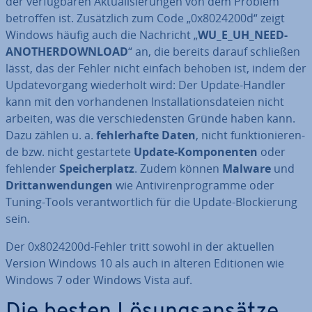
der ver­füg­ba­ren Ak­tua­li­sie­run­gen von dem Problem
betroffen ist. Zu­sätz­lich zum Code „0x8024200d“ zeigt
Windows häufig auch die Nachricht „
WU_E_UH_NEED­
ANO­THER­DOWN­LOAD
“ an, die bereits darauf schließen
lässt, das der Fehler nicht einfach behoben ist, indem der
Up­date­vor­gang wie­der­holt wird: Der Update-Handler
kann mit den vor­han­de­nen In­stal­la­ti­ons­da­tei­en nicht
arbeiten, was die ver­schie­dens­ten Gründe haben kann.
Dazu zählen u. a.
feh­ler­haf­te Daten
, nicht funk­tio­nie­ren­
de bzw. nicht ge­star­te­te
Update-Kom­po­nen­ten
oder
fehlender
Spei­cher­platz
. Zudem können
Malware
und
Dritt­an­wen­dun­gen
wie An­ti­vi­ren­pro­gram­me oder
Tuning-Tools ver­ant­wort­lich für die Update-Blo­ckie­rung
sein.
Der 0x8024200d-Fehler tritt sowohl in der aktuellen
Version Windows 10 als auch in älteren Editionen wie
Windows 7 oder Windows Vista auf.