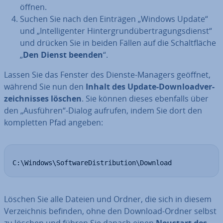
öffnen.
Suchen Sie nach den Einträgen „Windows Update“
und „In­tel­li­gen­ter Hin­ter­grund­über­tra­gungs­dienst“
und drücken Sie in beiden Fällen auf die Schalt­flä­che
„
Den Dienst beenden
“.
Lassen Sie das Fenster des Dienste-Managers geöffnet,
während Sie nun den
Inhalt des Update-Down­load­ver­
zeich­nis­ses löschen
. Sie können dieses ebenfalls über
den „Ausführen“-Dialog aufrufen, indem Sie dort den
kom­plet­ten Pfad angeben:
C:\Windows\SoftwareDistribution\Download
Löschen Sie alle Dateien und Ordner, die sich in diesem
Ver­zeich­nis befinden, ohne den Download-Ordner selbst
zu löschen und führen Sie danach einen
Neustart des