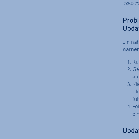
0x800f
Pro­b
Upda
Ein na­
namens
Ru
Ge
au
Kl
bl
füh
Fo
ei
Updat