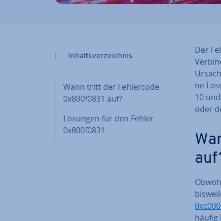
Der Feh
In­halts­ver­zeich­nis
Ver­bi
Ursache
ne Lö­s
Wann tritt der Feh­ler­code
10 und 
0x800f0831 auf?
oder d
Lösungen für den Fehler
0x800f0831
Wan
auf
Obwohl
biswei
0xc000
häufig