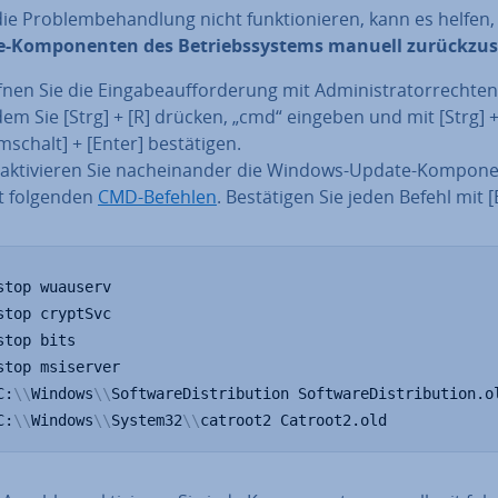
die Pro­blem­be­hand­lung nicht funk­tio­nie­ren, kann es helfen,
-Kom­po­nen­ten des Be­triebs­sys­tems manuell zu­rück­zu­s
nen Sie die Ein­ga­be­auf­for­de­rung mit Ad­mi­nis­tra­tor­rech­ten
dem Sie [Strg] + [R] drücken, „cmd“ eingeben und mit [Strg] 
schalt] + [Enter] be­stä­ti­gen.
­ak­ti­vie­ren Sie nach­ein­an­der die Windows-Update-Kom­po­ne
t folgenden
CMD-Befehlen
. Be­stä­ti­gen Sie jeden Befehl mit [
stop wuauserv

stop cryptSvc

stop bits

stop msiserver

C:
\
\
Windows
\
\
SoftwareDistribution SoftwareDistribution.ol
C:
\
\
Windows
\
\
System32
\
\
catroot2 Catroot2.old