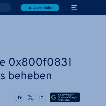
IONOS Produkte
ode 0x800f0831
ws beheben
Auf Facebook teilen
Auf Twitter teilen
Auf LinkedIn teilen