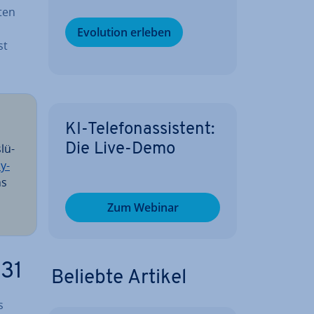
­ten
Evolution erleben
st
KI-Te­le­fon­as­sis­tent:
lü­
Die Live-Demo
y­
ns
Zum Webinar
831
Beliebte Artikel
s