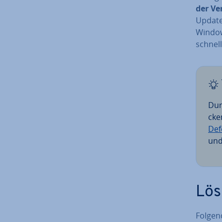
der Ve
Updates
Windows
schnel
Dur
cke
De­
und
Lös
Folgend