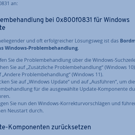
0831 an:
lem­be­hand­lung bei 0x800f0831 für Windows
te
he­lie­gen­der und oft er­folg­rei­cher Lö­sungs­weg ist das
Bord­m
 Windows-Pro­blem­be­hand­lung
.
fen Sie die Pro­blem­be­hand­lung über die Windows-Suchzeile
hen Sie auf „Zu­sätz­li­che Pro­blem­be­hand­lung“ (Windows 10
f „Andere Pro­blem­be­hand­lung“ (Windows 11).
icken Sie auf „Windows Update“ und auf „Ausführen“, um die
em­be­hand­lung für die aus­ge­wähl­te Update-Kom­po­nen­te du
­ren.
lgen Sie nun den Windows-Kor­rek­tur­vor­schlä­gen und führe
nen Neustart durch.
e-Kom­po­nen­ten zu­rück­set­zen