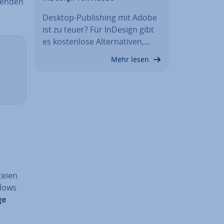
lgenden
Desktop-Pu­bli­shing mit Adobe
ist zu teuer? Für InDesign gibt
es kos­ten­lo­se Al­ter­na­ti­ven,…
Mehr lesen
ei­en
ndows
ge