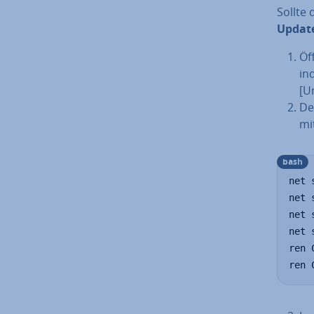
Sollte 
Update
Öff
in
[Um
De
mi
bash
net 
net 
net 
net 
ren 
ren 