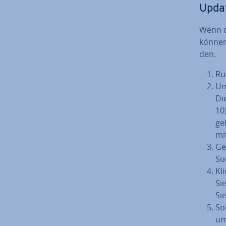
Updat
Wenn di
können
den.
Ru
Um
Di
10
ge
mi
Ge
Su
Kl
Sie
Sie
So
um 