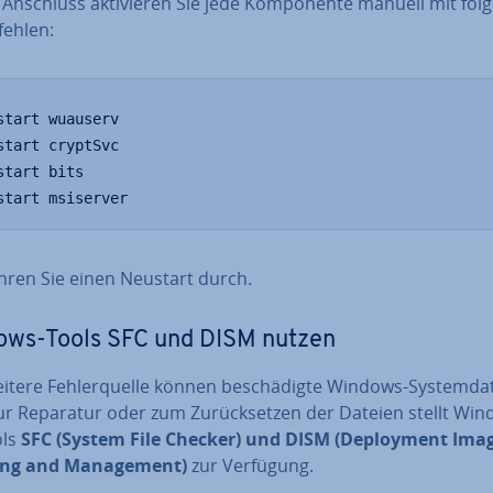
 Anschluss ak­ti­vie­ren Sie jede Kom­po­nen­te manuell mit fo
fehlen:
start wuauserv

start cryptSvc

start bits

start msiserver
hren Sie einen Neustart durch.
ows-Tools SFC und DISM nutzen
itere Feh­ler­quel­le können be­schä­dig­te Windows-Sys­tem­da­t
ur Reparatur oder zum Zu­rück­set­zen der Dateien stellt Wi
ols
SFC (System File Checker) und DISM (De­ploy­ment Ima
ing and Ma­nage­ment)
zur Verfügung.