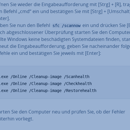
nen Sie wieder die Ein­ga­be­auf­for­de­rung mit [Strg] + [R], tr
n Befehl „cmd“ ein und be­stä­ti­gen Sie mit [Strg] + [Umschalt
ter].
ben Sie nun den Befehl
ein und drücken Sie [E
sfc /scannow
ch ab­ge­schlos­se­ner Über­prü­fung starten Sie den Compute
llte Windows keine be­schä­dig­ten Sys­tem­da­tei­en finden, sta
eut die Ein­ga­be­auf­for­de­rung, geben Sie nach­ein­an­der fol
ehle ein und be­stä­ti­gen Sie jeweils mit [Enter]:
.exe /Online /Cleanup-image /Scanhealth

.exe /Online /Cleanup-image /Checkhealth

.exe /Online /Cleanup-image /Restorehealth
arten Sie den Computer neu und prüfen Sie, ob der Fehler
iterhin vorliegt.