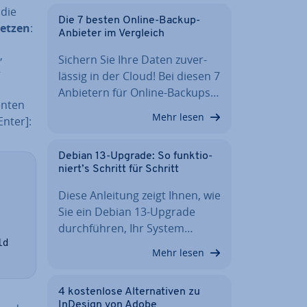
 die
Die 7 besten Online-Backup-
et­zen
:
Anbieter im Vergleich
,
Sichern Sie Ihre Daten zu­ver­
+
läs­sig in der Cloud! Bei diesen 7
Anbietern für Online-Backups…
n­ten
Mehr lesen
Enter]:
Debian 13-Upgrade: So funk­tio­
niert’s Schritt für Schritt
Diese Anleitung zeigt Ihnen, wie
Sie ein Debian 13-Upgrade
durch­füh­ren, Ihr System…
d

Mehr lesen
4 kos­ten­lo­se Al­ter­na­ti­ven zu
InDesign von Adobe