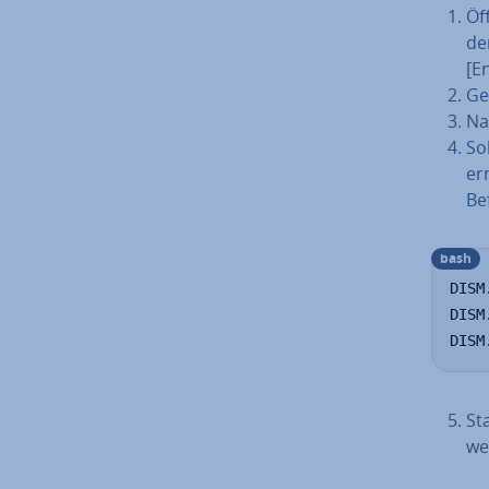
Öff
de
[En
Ge
Na
So
ern
Bef
bash
DISM
DISM
DISM
St
we