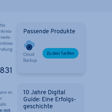
f­te
onkrete
Passende Produkte
ie­de­
 Windows
nd­lung
Zu den Tarifen
Cloud
Backup
0831
kann es
10 Jahre Digital
r
Guide: Eine Er­folgs­
alls
ge­schich­te
m mit