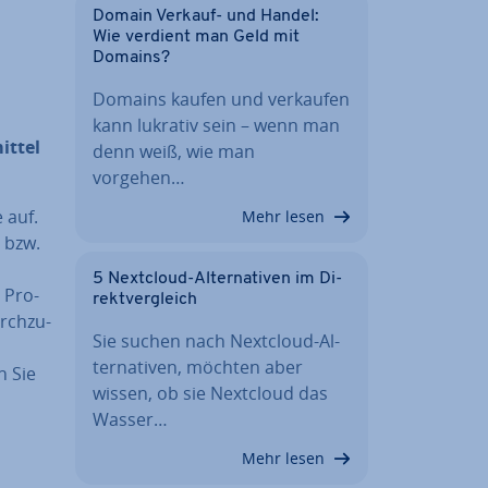
Domain Verkauf- und Handel:
Wie verdient man Geld mit
Domains?
Domains kaufen und verkaufen
kann lukrativ sein – wenn man
it­tel
denn weiß, wie man
vorgehen…
 auf.
Mehr lesen
) bzw.
5 Nextcloud-Al­ter­na­ti­ven im Di­
 Pro­
rekt­ver­gleich
rch­zu­
Sie suchen nach Nextcloud-Al­
ter­na­ti­ven, möchten aber
n Sie
wissen, ob sie Nextcloud das
Wasser…
Mehr lesen