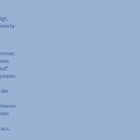
ägt,
­ter­la­
Nummer.
dows
auf“
 Updates
 die
­hie­ren
hlen
 aus,