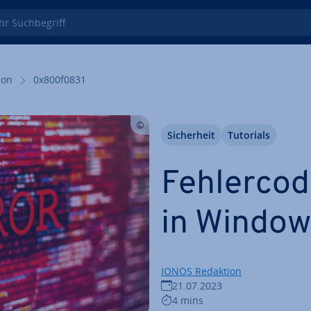
 Such­be­griff
i­on
0x800f0831
Si­cher­heit
Tutorials
Feh­ler­c
in Windo
IONOS Redaktion
21.07.2023
4 mins