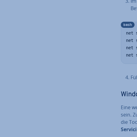
Im
Be
bash
net 
net 
net 
net 
Fü
Wind
Eine we
sein. Z
die To
Servic