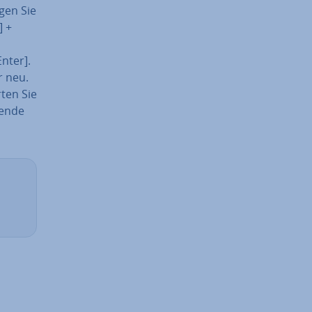
agen Sie
] +
nter].
r neu.
rten Sie
gende