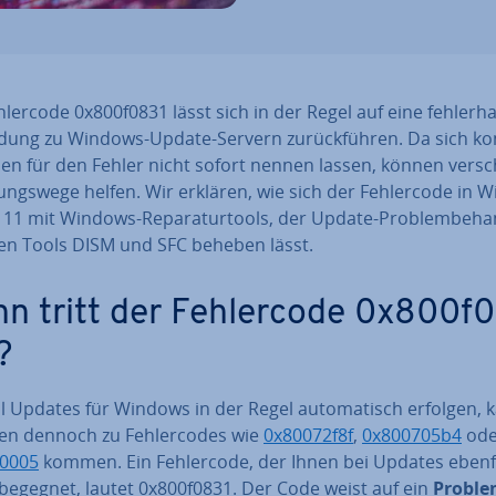
­ler­code 0x800f0831 lässt sich in der Regel auf eine feh­ler­ha
n­dung zu Windows-Update-Servern zu­rück­füh­ren. Da sich k
n für den Fehler nicht sofort nennen lassen, können ver­sch
ungs­we­ge helfen. Wir erklären, wie sich der Feh­ler­code in
11 mit Windows-Re­pa­ra­tur­tools, der Update-Pro­blem­be­ha
en Tools DISM und SFC beheben lässt.
n tritt der Feh­ler­code 0x800f
?
 Updates für Windows in der Regel au­to­ma­tisch erfolgen, 
len dennoch zu Feh­ler­codes wie
0x80072f8f
,
0x800705b4
ode
0005
kommen. Ein Feh­ler­code, der Ihnen bei Updates ebenf
 begegnet, lautet 0x800f0831. Der Code weist auf ein
Proble