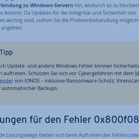
r­bin­dung zu Windows-Servern
hin, wodurch es zu blo­ckier
 kommt. Da Updates für die In­te­gri­tät und Si­cher­heit von
 wichtig sind, sollten Sie die Pro­blem­be­hand­lung möglich
l angehen.
Tipp
ch Update- und andere Windows-Fehler können Si­cher­heits­
n auftreten. Schützen Sie sich vor Cy­ber­ge­fah­ren mit dem
M
fen­der
von IONOS – inklusive Ran­som­wa­re-Schutz, Vi­ren­sca
 au­to­ma­ti­scher Backups.
ungen für den Fehler 0x800f0
e Lö­sungs­we­ge bieten sich beim Auftreten des Feh­ler­code