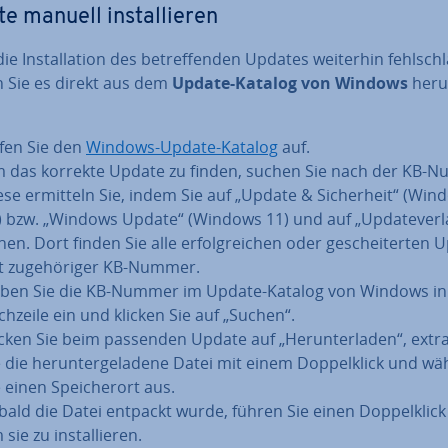
e manuell in­stal­lie­ren
e In­stal­la­ti­on des be­tref­fen­den Updates weiterhin fehl­schl
 Sie es direkt aus dem
Update-Katalog von Windows
her­un
fen Sie den
Windows-Update-Katalog
auf.
 das korrekte Update zu finden, suchen Sie nach der KB-
ese ermitteln Sie, indem Sie auf „Update & Si­cher­heit“ (Win
) bzw. „Windows Update“ (Windows 11) und auf „Up­date­ver­l
hen. Dort finden Sie alle er­folg­rei­chen oder ge­schei­ter­ten
t zu­ge­hö­ri­ger KB-Nummer.
ben Sie die KB-Nummer im Update-Katalog von Windows in
chzeile ein und klicken Sie auf „Suchen“.
icken Sie beim passenden Update auf „Her­un­ter­la­den“, ex­tra
 die her­un­ter­ge­la­de­ne Datei mit einem Dop­pel­klick und wä
 einen Spei­cher­ort aus.
bald die Datei entpackt wurde, führen Sie einen Dop­pel­klick
sie zu in­stal­lie­ren.