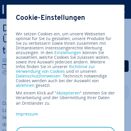
Digital Guide
Cookie-Einstellungen
Zum Haupt­in­halt springen
Da­tei­sys­te­me: Erklärung und
Wir setzen Cookies ein, um unsere Webseiten
Überblick über die wich­tigs­
optimal für Sie zu gestalten, unsere Produkte für
Sie zu verbessern sowie Ihnen zusammen mit
Drittanbietern interessengerechte Werbung
ten Systeme
anzuzeigen. In den
Einstellungen
können Sie
auswählen, welche Cookies Sie zulassen wollen,
IONOS Redaktion
sowie Ihre Auswahl jederzeit ändern. Weitere
Auf Facebook teilen
Auf Twitter teilen
Auf LinkedIn tei
28.01.2021
Infos finden Sie in unserer
Richtlinie zur
Verwendung von Cookies
und in unseren
8 mins
Datenschutzhinweisen
. Technisch notwendige
Cookies werden auch bei der Auswahl von
ablehnen
gesetzt.
In­halts­ver­zeich­nis
Mit einem Klick auf "
Akzeptieren
" stimmen Sie der
Verarbeitung und der Übermittlung Ihrer Daten
Da­tei­sys­te­me gibt es bereits seit Jahr­zehn­ten, schon
an Drittländer zu.
Loch­kar­ten und Ma­gnet­bän­der nutzten sie. Al­ler­dings
Impressum
ließen diese nur einen linearen Zugriff zu, bei dem z. B.
durch Spul­vor­gän­ge eines Ma­gnet­bands der genaue