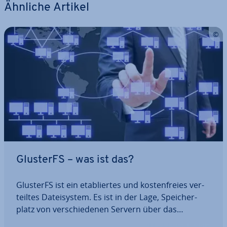
Ähnliche Artikel
GlusterFS – was ist das?
GlusterFS ist ein eta­blier­tes und kos­ten­frei­es ver­
teil­tes Da­tei­sys­tem. Es ist in der Lage, Spei­cher­
platz von ver­schie­de­nen Servern über das
Netzwerk als zu­sam­men­hän­gen­des Laufwerk zur