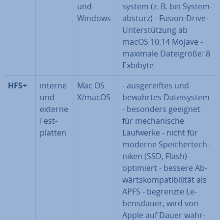
und
sys­tem (z. B. bei Sys­tem­
Windows
ab­sturz) - Fusion-Drive-
Un­ter­stüt­zung ab
macOS 10.14 Mojave -
maximale Da­tei­grö­ße: 8
Exbibyte
HFS+
interne
Mac OS
- aus­ge­reif­tes und
und
X/macOS
bewährtes Da­tei­sys­tem
externe
- besonders geeignet
Fest­
für me­cha­ni­sche
plat­ten
Laufwerke - nicht für
moderne Spei­cher­tech­
ni­ken (SSD, Flash)
optimiert - bessere Ab­
wärts­kom­pa­ti­bi­li­tät als
APFS - begrenzte Le­
bens­dau­er, wird von
Apple auf Dauer wahr­