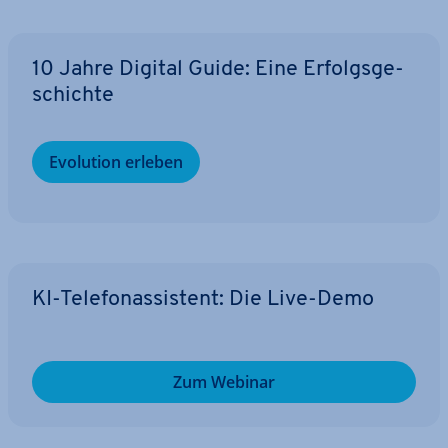
10 Jahre Digital Guide: Eine Er­folgs­ge­
schich­te
Evolution erleben
KI-Te­le­fon­as­sis­tent: Die Live-Demo
Zum Webinar