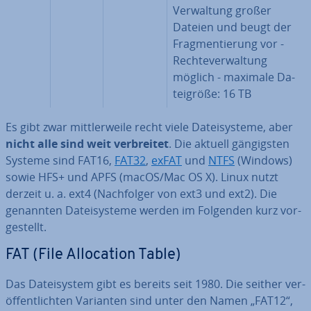
Ver­wal­tung großer
Dateien und beugt der
Frag­men­tie­rung vor -
Rech­te­ver­wal­tung
möglich - maximale Da­
tei­grö­ße: 16 TB
Es gibt zwar mitt­ler­wei­le recht viele Da­tei­sys­te­me, aber
nicht alle sind weit ver­brei­tet
. Die aktuell gän­gigs­ten
Systeme sind FAT16,
FAT32
,
exFAT
und
NTFS
(Windows)
sowie HFS+ und APFS (macOS/Mac OS X). Linux nutzt
derzeit u. a. ext4 (Nach­fol­ger von ext3 und ext2). Die
genannten Da­tei­sys­te­me werden im Folgenden kurz vor­
ge­stellt.
FAT (File Al­lo­ca­ti­on Table)
Das Da­tei­sys­tem gibt es bereits seit 1980. Die seither ver­
öf­fent­lich­ten Varianten sind unter den Namen „FAT12“,