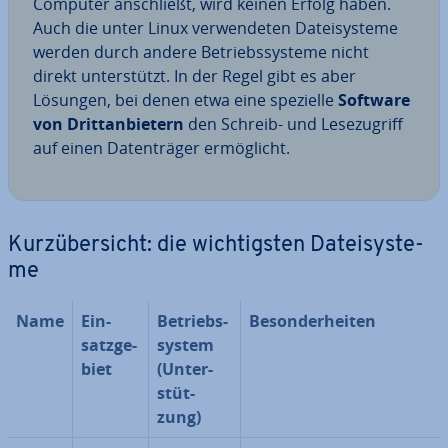
Computer an­schließt, wird keinen Erfolg haben.
Auch die unter Linux ver­wen­de­ten Da­tei­sys­te­me
werden durch andere Be­triebs­sys­te­me nicht
direkt un­ter­stützt. In der Regel gibt es aber
Lösungen, bei denen etwa eine spezielle
Software
von Dritt­an­bie­tern
den Schreib- und Le­se­zu­griff
auf einen Da­ten­trä­ger er­mög­licht.
Kurz­über­sicht: die wich­tigs­ten Da­tei­sys­te­
me
Name
Ein­
Be­triebs­
Be­son­der­hei­ten
satz­ge­
sys­tem
biet
(Un­ter­
stüt­
zung)