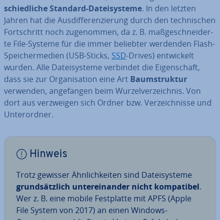
schied­li­che Standard-Da­tei­sys­te­me
. In den letzten
Jahren hat die Aus­dif­fe­ren­zie­rung durch den tech­ni­schen
Fort­schritt noch zu­ge­nom­men, da z. B. maß­ge­schnei­der­
te File-Systeme für die immer beliebter werdenden Flash-
Spei­cher­me­di­en (USB-Sticks,
SSD
-Drives) ent­wi­ckelt
wurden. Alle Da­tei­sys­te­me verbindet die Ei­gen­schaft,
dass sie zur Or­ga­ni­sa­ti­on eine Art
Baum­struk­tur
verwenden, an­ge­fan­gen beim Wur­zel­ver­zeich­nis. Von
dort aus ver­zwei­gen sich Ordner bzw. Ver­zeich­nis­se und
Un­ter­ord­ner.
Hinweis
Trotz gewisser Ähn­lich­kei­ten sind Da­tei­sys­te­me
grund­sätz­lich un­ter­ein­an­der nicht kom­pa­ti­bel
.
Wer z. B. eine mobile Fest­plat­te mit APFS (Apple
File System von 2017) an einen Windows-