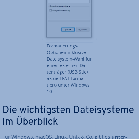
For­ma­tie­rungs-
Optionen inklusive
Da­tei­sys­tem-Wahl für
einen externen Da­
ten­trä­ger (USB-Stick,
aktuell FAT-for­ma­
tiert) unter Windows
10
Die wich­tigs­ten Da­tei­sys­te­me
im Überblick
Für Windows, macOS, Linux, Unix & Co. gibt es
un­ter­