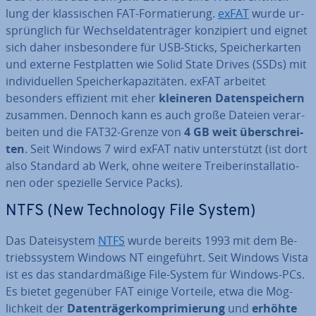
lung der klas­si­schen FAT-For­ma­tie­rung.
exFAT
wurde ur­
sprüng­lich für Wech­sel­da­ten­trä­ger kon­zi­piert und eignet
sich daher ins­be­son­de­re für USB-Sticks, Spei­cher­kar­ten
und externe Fest­plat­ten wie Solid State Drives (SSDs) mit
in­di­vi­du­el­len Spei­cher­ka­pa­zi­tä­ten. exFAT arbeitet
besonders effizient mit eher
kleineren Da­ten­spei­chern
zusammen. Dennoch kann es auch große Dateien ver­ar­
bei­ten und die FAT32-Grenze von
4 GB weit über­schrei­
ten
. Seit Windows 7 wird exFAT nativ un­ter­stützt (ist dort
also Standard ab Werk, ohne weitere Trei­ber­instal­la­tio­
nen oder spezielle Service Packs).
NTFS (New Tech­no­lo­gy File System)
Das Da­tei­sys­tem
NTFS
wurde bereits 1993 mit dem Be­
triebs­sys­tem Windows NT ein­ge­führt. Seit Windows Vista
ist es das stan­dard­mä­ßi­ge File-System für Windows-PCs.
Es bietet gegenüber FAT einige Vorteile, etwa die Mög­
lich­keit der
Da­ten­trä­ger­kom­pri­mie­rung
und
erhöhte