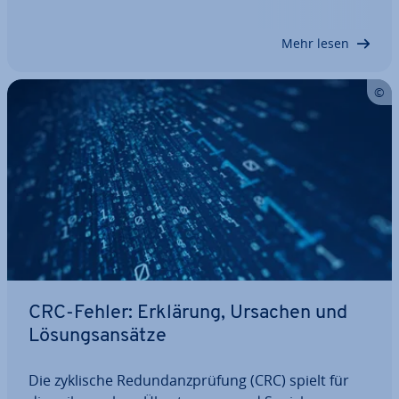
Verfügung zu stellen. Das bietet gleich mehrere
Vorteile. Vor­han­de­ne Geräte werden effektiv…
Mehr lesen
CRC-Fehler: Erklärung, Ursachen und
Lö­sungs­an­sät­ze
Die zyklische Red­un­danz­prü­fung (CRC) spielt für