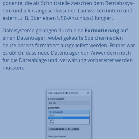
po­nen­te, die als Schnitt­stel­le zwischen dem Be­triebs­sys­
tem und allen an­ge­schlos­se­nen Lauf­wer­ken (intern und
extern, z. B. über einen USB-Anschluss) fungiert.
Da­tei­sys­te­me gelangen durch eine
For­ma­tie­rung
auf
einen Da­ten­trä­ger, wobei gekaufte Spei­cher­me­di­en
heute bereits for­ma­tiert aus­ge­lie­fert werden. Früher war
es üblich, dass neue Da­ten­trä­ger von Anwendern noch
für die Da­tei­ab­la­ge und -ver­wal­tung vor­be­rei­tet werden
mussten.