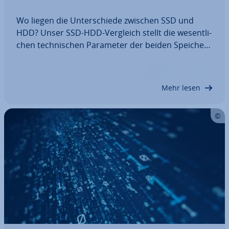
Wo liegen die Un­ter­schie­de zwischen SSD und
HDD? Unser SSD-HDD-Vergleich stellt die we­sent­li­
chen tech­ni­schen Parameter der beiden Spei­cher­
tech­no­lo­gien vor. Zudem geben wir Tipps, welche
Fest­plat­ten­tech­no­lo­gie für welche An­wen­dun­gen
am besten geeignet ist: das aus­ge­reif­te und…
Mehr lesen