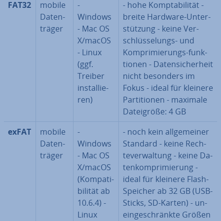
FAT32
mobile
-
- hohe Komp­ta­bi­li­tät -
Da­ten­
Windows
breite Hardware-Un­ter­
trä­ger
- Mac OS
stüt­zung - keine Ver­
X/macOS
schlüs­se­lungs- und
- Linux
Kom­pri­mie­rungs-funk­
(ggf.
tio­nen - Da­ten­si­cher­heit
Treiber
nicht besonders im
in­stal­lie­
Fokus - ideal für kleinere
ren)
Par­ti­tio­nen - maximale
Da­tei­grö­ße: 4 GB
exFAT
mobile
-
- noch kein all­ge­mei­ner
Da­ten­
Windows
Standard - keine Rech­
trä­ger
- Mac OS
te­ver­wal­tung - keine Da­
X/macOS
ten­kom­pri­mie­rung -
(Kom­pa­ti­
ideal für kleinere Flash-
bi­li­tät ab
Speicher ab 32 GB (USB-
10.6.4) -
Sticks, SD-Karten) - un­
Linux
ein­ge­schränk­te Größen