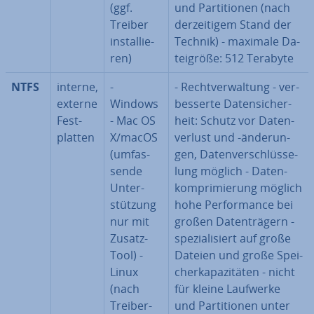
(ggf.
und Par­ti­tio­nen (nach
Treiber
der­zei­ti­gem Stand der
in­stal­lie­
Technik) - maximale Da­
ren)
tei­grö­ße: 512 Terabyte
NTFS
interne,
-
- Recht­ver­wal­tung - ver­
externe
Windows
bes­ser­te Da­ten­si­cher­
Fest­
- Mac OS
heit: Schutz vor Da­ten­
plat­ten
X/macOS
ver­lust und -än­de­run­
(um­fas­
gen, Da­ten­ver­schlüs­se­
sen­de
lung möglich - Da­ten­
Un­ter­
kom­pri­mie­rung möglich
stüt­zung
hohe Per­for­mance bei
nur mit
großen Da­ten­trä­gern -
Zusatz-
spe­zia­li­siert auf große
Tool) -
Dateien und große Spei­
Linux
cher­ka­pa­zi­tä­ten - nicht
(nach
für kleine Laufwerke
Trei­ber­
und Par­ti­tio­nen unter