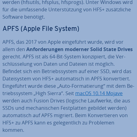
werden (hfsutils, hfsplus, hfsprogs). Unter Windows wird
für die um­fas­sen­de Un­ter­stüt­zung von HFS+ zu­sätz­li­che
Software benötigt.
APFS (Apple File System)
APFS, das 2017 von Apple ein­ge­führt wurde, wird vor
allem den
An­for­de­run­gen moderner Solid State Drives
gerecht. APFS ist als 64-Bit-System kon­zi­piert, die Ver­
schlüs­se­lung von Daten und Dateien ist möglich.
Befindet sich ein Be­triebs­sys­tem auf einer SSD, wird das
Da­tei­sys­tem von HFS+ au­to­ma­tisch in APFS kon­ver­tiert.
Ein­ge­führt wurde diese „Auto-For­ma­tie­rung“ mit dem Be­
triebs­sys­tem „High Sierra“. Seit
macOS 10.14 Mojave
werden auch Fusion Drives (logische Laufwerke, die aus
SSDs und me­cha­ni­schen Fest­plat­ten gebildet werden)
au­to­ma­tisch auf APFS migriert. Beim Kon­ver­tie­ren von
HFS+ zu APFS kann es ge­le­gent­lich zu Problemen
kommen.