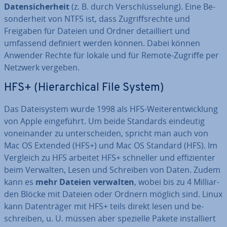
Da­ten­si­cher­heit
(z. B. durch Ver­schlüs­se­lung). Eine Be­
son­der­heit von NTFS ist, dass Zu­griffs­rech­te und
Freigaben für Dateien und Ordner de­tail­liert und
umfassend definiert werden können. Dabei können
Anwender Rechte für lokale und für Remote-Zugriffe per
Netzwerk vergeben.
HFS+ (Hier­ar­chi­cal File System)
Das Da­tei­sys­tem wurde 1998 als HFS-Wei­ter­ent­wick­lung
von Apple ein­ge­führt. Um beide Standards eindeutig
von­ein­an­der zu un­ter­schei­den, spricht man auch von
Mac OS Extended (HFS+) und Mac OS Standard (HFS). Im
Vergleich zu HFS arbeitet HFS+ schneller und ef­fi­zi­en­ter
beim Verwalten, Lesen und Schreiben von Daten. Zudem
kann es
mehr Dateien verwalten
, wobei bis zu 4 Mil­li­ar­
den Blöcke mit Dateien oder Ordnern möglich sind. Linux
kann Da­ten­trä­ger mit HFS+ teils direkt lesen und be­
schrei­ben, u. U. müssen aber spezielle Pakete in­stal­liert