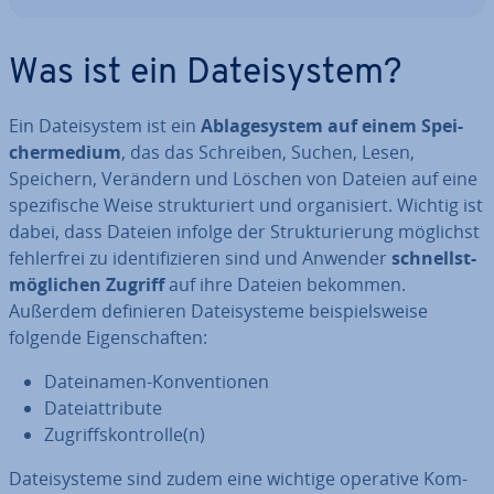
Was ist ein Da­tei­sys­tem?
Ein Da­tei­sys­tem ist ein
Ab­la­ge­sys­tem auf einem Spei­
cher­me­di­um
, das das Schreiben, Suchen, Lesen,
Speichern, Verändern und Löschen von Dateien auf eine
spe­zi­fi­sche Weise struk­tu­riert und or­ga­ni­siert. Wichtig ist
dabei, dass Dateien infolge der Struk­tu­rie­rung möglichst
feh­ler­frei zu iden­ti­fi­zie­ren sind und Anwender
schnellst­
mög­li­chen Zugriff
auf ihre Dateien bekommen.
Außerdem de­fi­nie­ren Da­tei­sys­te­me bei­spiels­wei­se
folgende Ei­gen­schaf­ten:
Da­tei­na­men-Kon­ven­tio­nen
Da­tei­at­tri­bu­te
Zu­griffs­kon­trol­le(n)
Da­tei­sys­te­me sind zudem eine wichtige operative Kom­