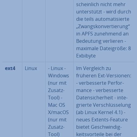
schein­lich nicht mehr
un­ter­stützt - wird durch
die teils au­to­ma­ti­sier­te
„Zwangs­kon­ver­tie­rung“
in APFS zunehmend an
Bedeutung verlieren -
maximale Da­tei­grö­ße: 8
Exbibyte
ext4
Linux
- Linux -
Im Vergleich zu
Windows
früheren Ext-Versionen:
(nur mit
- ver­bes­ser­te Per­for­
Zusatz-
mance - ver­bes­ser­te
Tool) -
Da­ten­si­cher­heit - in­te­
Mac OS
grier­te Ver­schlüs­se­lung
X/macOS
(ab Linux Kernel 4.1) -
(nur mit
neues Extents-Feature
Zusatz-
bietet Ge­schwin­dig­
Tool)
keits­vor­tei­le bei der