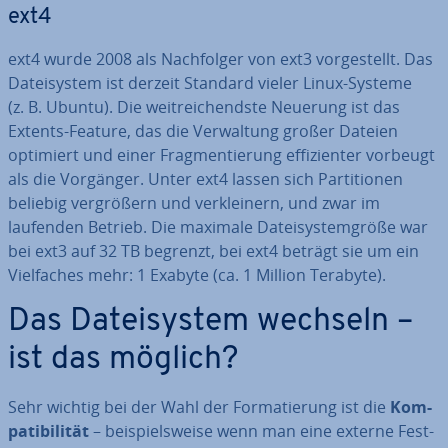
ext4
ext4 wurde 2008 als Nach­fol­ger von ext3 vor­ge­stellt. Das
Da­tei­sys­tem ist derzeit Standard vieler Linux-Systeme
(z. B. Ubuntu). Die weit­rei­chends­te Neuerung ist das
Extents-Feature, das die Ver­wal­tung großer Dateien
optimiert und einer Frag­men­tie­rung ef­fi­zi­en­ter vorbeugt
als die Vorgänger. Unter ext4 lassen sich Par­ti­tio­nen
beliebig ver­grö­ßern und ver­klei­nern, und zwar im
laufenden Betrieb. Die maximale Da­tei­sys­tem­grö­ße war
bei ext3 auf 32 TB begrenzt, bei ext4 beträgt sie um ein
Viel­fa­ches mehr: 1 Exabyte (ca. 1 Million Terabyte).
Das Da­tei­sys­tem wechseln –
ist das möglich?
Sehr wichtig bei der Wahl der For­ma­tie­rung ist die
Kom­
pa­ti­bi­li­tät
– bei­spiels­wei­se wenn man eine externe Fest­