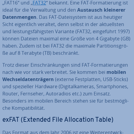
„FAT16“ und „
FAT32
“ bekannt. Eine FAT-For­ma­tie­rung ist
ideal für die Ver­wal­tung und den
Austausch kleinerer
Da­ten­men­gen
. Das FAT-Da­tei­sys­tem ist aus heutiger
Sicht ei­gent­lich veraltet, denn selbst in der ak­tu­ells­ten
und leis­tungs­fä­higs­ten Variante (FAT32, ein­ge­führt 1997)
können Dateien maximal eine Größe von 4 Gigabyte (GB)
haben. Zudem ist bei FAT32 die maximale Par­ti­ti­ons­grö­
ße auf 8 Terabyte (TB) be­schränkt.
Trotz dieser Ein­schrän­kun­gen sind FAT-For­ma­tie­run­gen
nach wie vor stark ver­brei­tet. Sie kommen bei
mobilen
Wech­sel­da­ten­trä­gern
(externe Fest­plat­ten, USB-Sticks)
und spe­zi­el­ler Hardware (Di­gi­tal­ka­me­ras, Smart­phones,
Router, Fernseher, Au­to­ra­di­os etc.) zum Einsatz.
Besonders im mobilen Bereich stehen sie für best­mög­li­
che Kom­pa­ti­bi­li­tät.
exFAT (Extended File Al­lo­ca­ti­on Table)
Das Format aus dem Jahr 2006 ist eine Wei­ter­ent­wick­