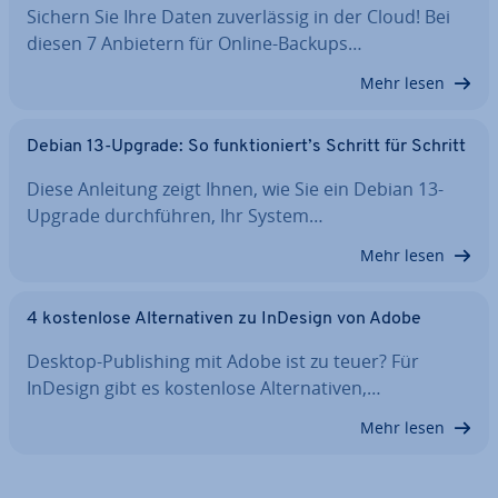
Sichern Sie Ihre Daten zu­ver­läs­sig in der Cloud! Bei
diesen 7 Anbietern für Online-Backups…
Mehr lesen
Debian 13-Upgrade: So funk­tio­niert’s Schritt für Schritt
Diese Anleitung zeigt Ihnen, wie Sie ein Debian 13-
Upgrade durch­füh­ren, Ihr System…
Mehr lesen
4 kos­ten­lo­se Al­ter­na­ti­ven zu InDesign von Adobe
Desktop-Pu­bli­shing mit Adobe ist zu teuer? Für
InDesign gibt es kos­ten­lo­se Al­ter­na­ti­ven,…
Mehr lesen