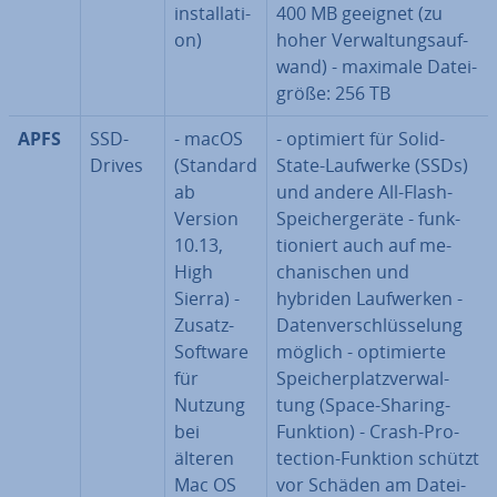
instal­la­ti­
400 MB geeignet (zu
on)
hoher Ver­wal­tungs­auf­
wand) - maximale Da­tei­
grö­ße: 256 TB
APFS
SSD-
- macOS
- optimiert für Solid-
Drives
(Standard
State-Laufwerke (SSDs)
ab
und andere All-Flash-
Version
Spei­cher­ge­rä­te - funk­
10.13,
tio­niert auch auf me­
High
cha­ni­schen und
Sierra) -
hybriden Lauf­wer­ken -
Zusatz-
Da­ten­ver­schlüs­se­lung
Software
möglich - op­ti­mier­te
für
Spei­cher­platz­ver­wal­
Nutzung
tung (Space-Sharing-
bei
Funktion) - Crash-Pro­
älteren
tec­tion-Funktion schützt
Mac OS
vor Schäden am Da­tei­