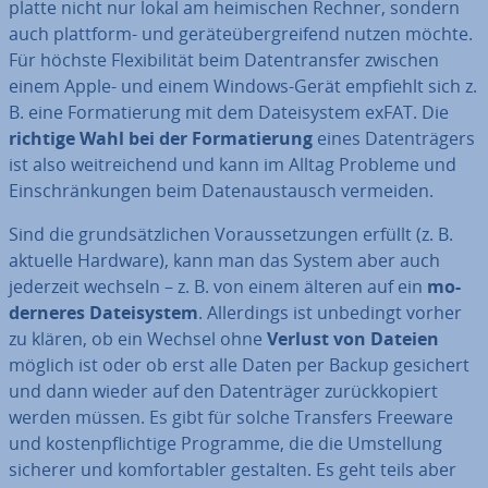
plat­te nicht nur lokal am hei­mi­schen Rechner, sondern
auch plattform- und ge­rä­te­über­grei­fend nutzen möchte.
Für höchste Fle­xi­bi­li­tät beim Da­ten­trans­fer zwischen
einem Apple- und einem Windows-Gerät empfiehlt sich z.
B. eine For­ma­tie­rung mit dem Da­tei­sys­tem exFAT. Die
richtige Wahl bei der For­ma­tie­rung
eines Da­ten­trä­gers
ist also weit­rei­chend und kann im Alltag Probleme und
Ein­schrän­kun­gen beim Da­ten­aus­tausch vermeiden.
Sind die grund­sätz­li­chen Vor­aus­set­zun­gen erfüllt (z. B.
aktuelle Hardware), kann man das System aber auch
jederzeit wechseln – z. B. von einem älteren auf ein
mo­
der­ne­res Da­tei­sys­tem
. Al­ler­dings ist unbedingt vorher
zu klären, ob ein Wechsel ohne
Verlust von Dateien
möglich ist oder ob erst alle Daten per Backup gesichert
und dann wieder auf den Da­ten­trä­ger zu­rück­ko­piert
werden müssen. Es gibt für solche Transfers Freeware
und kos­ten­pflich­ti­ge Programme, die die Um­stel­lung
sicherer und kom­for­ta­bler gestalten. Es geht teils aber