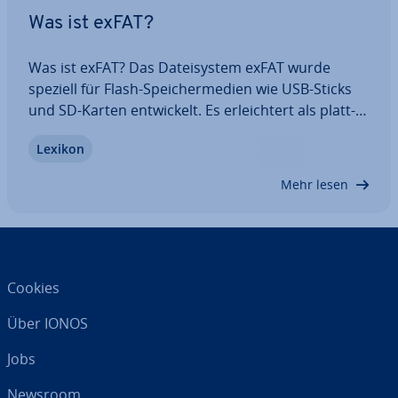
Was ist exFAT?
Was ist exFAT? Das Da­tei­sys­tem exFAT wurde
speziell für Flash-Spei­cher­me­di­en wie USB-Sticks
und SD-Karten ent­wi­ckelt. Es er­leich­tert als platt­
form­über­grei­fen­des Format den Austausch
Lexikon
zwischen Apple- und PC-Geräten über externe
SSD- und HDD-Fest­plat­ten. Der exFAT-Standard ist
Mehr lesen
eine…
Cookies
Über IONOS
Jobs
Newsroom