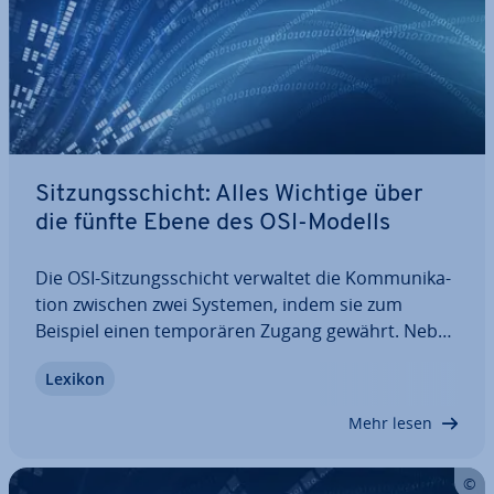
Sit­zungs­schicht: Alles Wichtige über
die fünfte Ebene des OSI-Modells
Die OSI-Sit­zungs­schicht verwaltet die Kom­mu­ni­ka­
ti­on zwischen zwei Systemen, indem sie zum
Beispiel einen tem­po­rä­ren Zugang gewährt. Neben
der Über­wa­chung des Da­ten­trans­fers syn­chro­ni­
Lexikon
siert die Sit­zungs­schicht diesen zu­sätz­lich und ver­
hin­dert so, dass der Austausch im Falle eines…
Mehr lesen