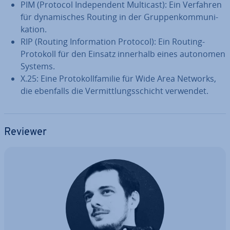
PIM (Protocol In­de­pen­dent Multicast): Ein Verfahren
für dy­na­mi­sches Routing in der Grup­pen­kom­mu­ni­
ka­ti­on.
RIP (Routing In­for­ma­ti­on Protocol): Ein Routing-
Protokoll für den Einsatz innerhalb eines autonomen
Systems.
X.25: Eine Pro­to­koll­fa­mi­lie für Wide Area Networks,
die ebenfalls die Ver­mitt­lungs­schicht verwendet.
Reviewer