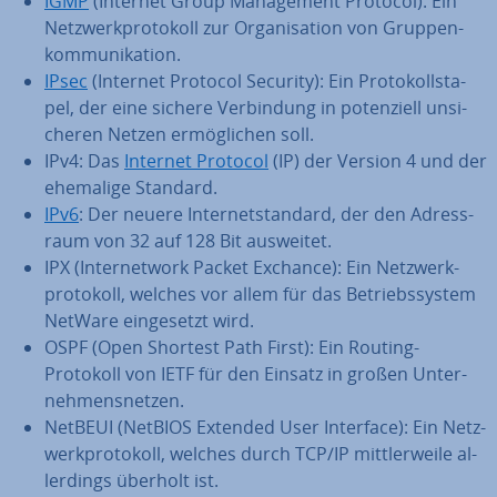
IGMP
(Internet Group Ma­nage­ment Protocol): Ein
Netz­werk­pro­to­koll zur Or­ga­ni­sa­ti­on von Grup­pen­
kom­mu­ni­ka­ti­on.
IPsec
(Internet Protocol Security): Ein Pro­to­koll­sta­
pel, der eine sichere Ver­bin­dung in po­ten­zi­ell un­si­
che­ren Netzen er­mög­li­chen soll.
IPv4: Das
Internet Protocol
(IP) der Version 4 und der
ehemalige Standard.
IPv6
: Der neuere In­ter­net­stan­dard, der den Adress­
raum von 32 auf 128 Bit ausweitet.
IPX (In­ter­net­work Packet Exchance): Ein Netz­werk­
pro­to­koll, welches vor allem für das Be­triebs­sys­tem
NetWare ein­ge­setzt wird.
OSPF (Open Shortest Path First): Ein Routing-
Protokoll von IETF für den Einsatz in großen Un­ter­
neh­mens­net­zen.
NetBEUI (NetBIOS Extended User Interface): Ein Netz­
werk­pro­to­koll, welches durch TCP/IP mitt­ler­wei­le al­
ler­dings überholt ist.