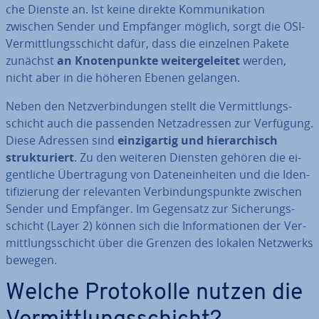
che Dienste an. Ist keine direkte Kom­mu­ni­ka­ti­on
zwischen Sender und Empfänger möglich, sorgt die OSI-
Ver­mitt­lungs­schicht dafür, dass die einzelnen Pakete
zunächst
an Kno­ten­punk­te wei­ter­ge­lei­tet
werden,
nicht aber in die höheren Ebenen gelangen.
Neben den Netz­ver­bin­dun­gen stellt die Ver­mitt­lungs­
schicht auch die passenden Netz­adres­sen zur Verfügung.
Diese Adressen sind
ein­zig­ar­tig und hier­ar­chisch
struk­tu­riert
. Zu den weiteren Diensten gehören die ei­
gent­li­che Über­tra­gung von Da­ten­ein­hei­ten und die Iden­
ti­fi­zie­rung der re­le­van­ten Ver­bin­dungs­punk­te zwischen
Sender und Empfänger. Im Gegensatz zur Si­che­rungs­
schicht (Layer 2) können sich die In­for­ma­tio­nen der Ver­
mitt­lungs­schicht über die Grenzen des lokalen Netzwerks
bewegen.
Welche Pro­to­kol­le nutzen die