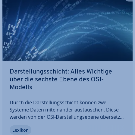
Dar­stel­lungs­schicht: Alles Wichtige
über die sechste Ebene des OSI-
Modells
Durch die Dar­stel­lungs­schicht können zwei
Systeme Daten mit­ein­an­der aus­tau­schen. Diese
werden von der OSI-Dar­stel­lungs­ebe­ne übersetzt
und so ver­ständ­lich und nutzbar gemacht. Auch
Lexikon
für die Kom­pres­si­on und Ver­schlüs­se­lung von