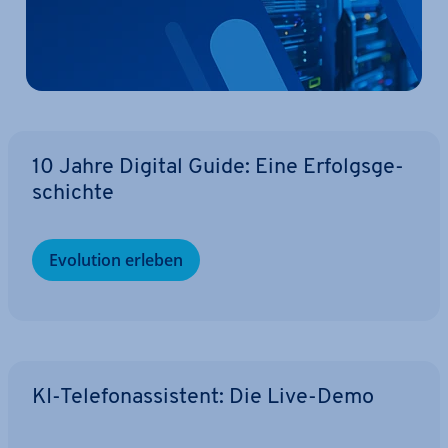
10 Jahre Digital Guide: Eine Er­folgs­ge­
schich­te
Evolution erleben
KI-Te­le­fon­as­sis­tent: Die Live-Demo