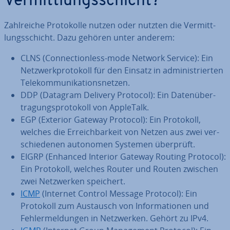
Ver­mitt­lungs­schicht?
Zahl­rei­che Pro­to­kol­le nutzen oder nutzten die Ver­mitt­
lungs­schicht. Dazu gehören unter anderem:
CLNS (Con­nec­tion­less-mode Network Service): Ein
Netz­werk­pro­to­koll für den Einsatz in ad­mi­nis­trier­ten
Te­le­kom­mu­ni­ka­ti­ons­net­zen.
DDP (Datagram Delivery Protocol): Ein Da­ten­über­
tra­gungs­pro­to­koll von AppleTalk.
EGP (Exterior Gateway Protocol): Ein Protokoll,
welches die Er­reich­bar­keit von Netzen aus zwei ver­
schie­de­nen autonomen Systemen überprüft.
EIGRP (Enhanced Interior Gateway Routing Protocol):
Ein Protokoll, welches Router und Routen zwischen
zwei Netz­wer­ken speichert.
ICMP
(Internet Control Message Protocol): Ein
Protokoll zum Austausch von In­for­ma­tio­nen und
Feh­ler­mel­dun­gen in Netz­wer­ken. Gehört zu IPv4.