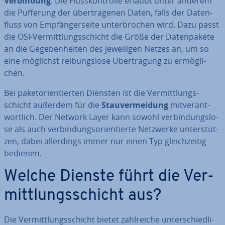
Ver­bin­dung
. Die Fluss­kon­trol­le erlaubt unter anderem
die Pufferung der über­tra­ge­nen Daten, falls der Da­ten­
fluss von Emp­fän­ger­sei­te un­ter­bro­chen wird. Dazu passt
die OSI-Ver­mitt­lungs­schicht die Größe der Da­ten­pa­ke­te
an die Ge­ge­ben­hei­ten des je­wei­li­gen Netzes an, um so
eine möglichst rei­bungs­lo­se Über­tra­gung zu er­mög­li­
chen.
Bei pa­ke­t­ori­en­tier­ten Diensten ist die Ver­mitt­lungs­
schicht außerdem für die
Stau­ver­mei­dung
mit­ver­ant­
wort­lich. Der Network Layer kann sowohl ver­bin­dungs­lo­
se als auch ver­bin­dungs­ori­en­tier­te Netzwerke un­ter­stüt­
zen, dabei al­ler­dings immer nur einen Typ gleich­zei­tig
bedienen.
Welche Dienste führt die Ver­
mitt­lungs­schicht aus?
Die Ver­mitt­lungs­schicht bietet zahl­rei­che un­ter­schied­li­