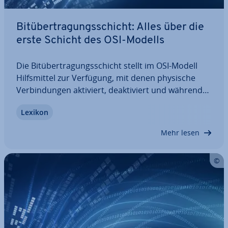
Bit­über­tra­gungs­schicht: Alles über die
erste Schicht des OSI-Modells
Die Bit­über­tra­gungs­schicht stellt im OSI-Modell
Hilfs­mit­tel zur Verfügung, mit denen physische
Ver­bin­dun­gen aktiviert, de­ak­ti­viert und während
der Über­tra­gung überwacht werden können. Hier
Lexikon
erklären wir Ihnen, welche Funk­tio­nen und Dienste
die Bit­über­tra­gungs­schicht hat, welche…
Mehr lesen