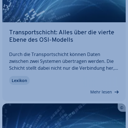
Trans­port­schicht: Alles über die vierte
Ebene des OSI-Modells
Durch die Trans­port­schicht können Daten
zwischen zwei Systemen über­tra­gen werden. Die
Schicht stellt dabei nicht nur die Ver­bin­dung her,
sondern überwacht auch den Transfer und kann
Lexikon
die Pakete sowie die Über­tra­gungs­ge­schwin­dig­keit
anpassen. Wir erklären, was Sie über die…
Mehr lesen