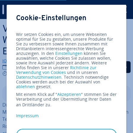
Digital Guide
Cookie-Einstellungen
Zum Haupt­in­halt springen
Ver­mitt­lungs­schicht: Alles
Wir setzen Cookies ein, um unsere Webseiten
Wis­sens­wer­te über die dritte
optimal für Sie zu gestalten, unsere Produkte für
Sie zu verbessern sowie Ihnen zusammen mit
Drittanbietern interessengerechte Werbung
Ebene des OSI-Modells
anzuzeigen. In den
Einstellungen
können Sie
auswählen, welche Cookies Sie zulassen wollen,
IONOS Redaktion
sowie Ihre Auswahl jederzeit ändern. Weitere
Auf Facebook teilen
Auf Twitter teilen
Auf LinkedIn tei
16.11.2022
Infos finden Sie in unserer
Richtlinie zur
Verwendung von Cookies
und in unseren
3 mins
Datenschutzhinweisen
. Technisch notwendige
Cookies werden auch bei der Auswahl von
ablehnen
gesetzt.
In­halts­ver­zeich­nis
Mit einem Klick auf "
Akzeptieren
" stimmen Sie der
Verarbeitung und der Übermittlung Ihrer Daten
Die Ver­mitt­lungs­schicht ist die dritte Ebene des OSI-
an Drittländer zu.
Modells und vor allem für die korrekte Adres­sie­rung von
Impressum
Teil­neh­mern in einem Netzwerk zuständig. Auch das
Routing, also die Suche nach dem kürzesten Weg durch