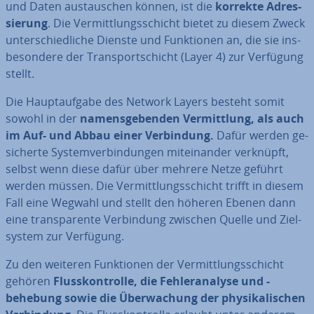
und Daten aus­tau­schen können, ist die
korrekte Adres­
sie­rung
. Die Ver­mitt­lungs­schicht bietet zu diesem Zweck
un­ter­schied­li­che Dienste und Funk­tio­nen an, die sie ins­
be­son­de­re der Trans­port­schicht (Layer 4) zur Verfügung
stellt.
Die Haupt­auf­ga­be des Network Layers besteht somit
sowohl in der
na­mens­ge­ben­den Ver­mitt­lung, als auch
im Auf- und Abbau einer Ver­bin­dung.
Dafür werden ge­
si­cher­te Sys­tem­ver­bin­dun­gen mit­ein­an­der verknüpft,
selbst wenn diese dafür über mehrere Netze geführt
werden müssen. Die Ver­mitt­lungs­schicht trifft in diesem
Fall eine Wegwahl und stellt den höheren Ebenen dann
eine trans­pa­ren­te Ver­bin­dung zwischen Quelle und Ziel­
sys­tem zur Verfügung.
Zu den weiteren Funk­tio­nen der Ver­mitt­lungs­schicht
gehören
Fluss­kon­trol­le, die Feh­ler­ana­ly­se und -
behebung sowie die Über­wa­chung der phy­si­ka­li­schen