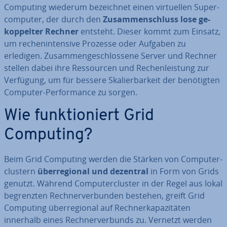
Computing wiederum be­zeich­net einen vir­tu­el­len Su­per­
com­pu­ter, der durch den
Zu­sam­men­schluss lose ge­
kop­pel­ter Rechner
entsteht. Dieser kommt zum Einsatz,
um re­chen­in­ten­si­ve Prozesse oder Aufgaben zu
erledigen. Zu­sam­men­ge­schlos­se­ne Server und Rechner
stellen dabei ihre Res­sour­cen und Re­chen­leis­tung zur
Verfügung, um für bessere Ska­lier­bar­keit der be­nö­tig­ten
Computer-Per­for­mance zu sorgen.
Wie funk­tio­niert Grid
Computing?
Beim Grid Computing werden die Stärken von Com­pu­ter­
clus­tern
über­re­gio­nal und dezentral
in Form von Grids
genutzt. Während Com­pu­ter­clus­ter in der Regel aus lokal
be­grenz­ten Rech­ner­ver­bun­den bestehen, greift Grid
Computing über­re­gio­nal auf Rech­ner­ka­pa­zi­tä­ten
innerhalb eines Rech­ner­ver­bunds zu. Vernetzt werden