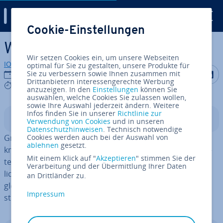
Digital Guide
Cookie-Einstellungen
Zum Haupt­in­halt springen
Was ist Grid Computing?
Wir setzen Cookies ein, um unsere Webseiten
IONOS Redaktion
optimal für Sie zu gestalten, unsere Produkte für
Auf Facebo
Auf Tw
A
Sie zu verbessern sowie Ihnen zusammen mit
29.11.2023
Drittanbietern interessengerechte Werbung
5 mins
anzuzeigen. In den
Einstellungen
können Sie
auswählen, welche Cookies Sie zulassen wollen,
sowie Ihre Auswahl jederzeit ändern. Weitere
Infos finden Sie in unserer
Richtlinie zur
In­halts­ver­zeich­nis
Verwendung von Cookies
und in unseren
Datenschutzhinweisen
. Technisch notwendige
Grid Computing steht für ein Cluster aus dezentral ver­
Cookies werden auch bei der Auswahl von
ablehnen
gesetzt.
knüpf­ten Computern, die einen vir­tu­el­len Su­per­com­pu­
Mit einem Klick auf "
Akzeptieren
" stimmen Sie der
ter bilden. Die flexibel verteilte Re­chen­leis­tung er­mög­
Verarbeitung und der Übermittlung Ihrer Daten
licht es, komplexe Aufgaben mit mehreren Res­sour­cen
an Drittländer zu.
gleich­zei­tig zu erledigen und die Aus­las­tung der In­fra­
Impressum
struk­tur zu op­ti­mie­ren.