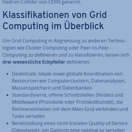
Hadron Collider von CERN genannt.
Klas­si­fi­ka­tio­nen von Grid
Computing im Überblick
Um Grid Computing in Ab­gren­zung zu anderen Tech­no­
lo­gien wie Cluster Computing oder Peer-to-Peer-
Computing zu de­fi­nie­ren und zu klas­si­fi­zie­ren, lassen sich
drei we­sent­li­che Eck­pfei­ler
de­fi­nie­ren:
De­zen­tra­le, lokale sowie globale Ko­or­di­na­ti­on von
Res­sour­cen wie Com­pu­ter­clus­tern, Da­ten­ana­ly­sen,
Mas­sen­spei­chern und Da­ten­ban­ken
Stan­dar­di­sier­te, offene Schnitt­stel­len (Nodes) und
Midd­le­wa­re (Pro­to­kol­le oder Pro­to­koll­bün­del), die
Rech­ner­ein­hei­ten mit dem Main-Grid verbinden und
Tasks verteilen
Be­reit­stel­lung eines nicht-trivialen Quality-of-Service
(Dienst­gü­te), um Da­ten­strö­me optimal zu verteilen