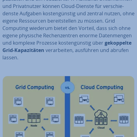
und Pri­vat­nut­zer können Cloud-Dienste für ver­schie­
dens­te Aufgaben kos­ten­güns­tig und zentral nutzen, ohne
eigene Res­sour­cen be­reit­stel­len zu müssen. Grid
Computing wiederum bietet den Vorteil, dass sich ohne
eigene physische Re­chen­zen­tren enorme Da­ten­men­gen
und komplexe Prozesse kos­ten­güns­tig über
ge­kop­pel­te
Grid-Ka­pa­zi­tä­ten
ver­ar­bei­ten, ausführen und abrufen
lassen.