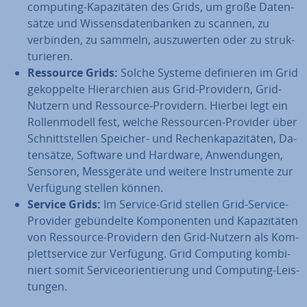
com­pu­ting-Ka­pa­zi­tä­ten des Grids, um große Da­ten­
sät­ze und Wis­sens­da­ten­ban­ken zu scannen, zu
verbinden, zu sammeln, aus­zu­wer­ten oder zu struk­
tu­rie­ren.
Ressource Grids:
Solche Systeme de­fi­nie­ren im Grid
ge­kop­pel­te Hier­ar­chien aus Grid-Providern, Grid-
Nutzern und Ressource-Providern. Hierbei legt ein
Rol­len­mo­dell fest, welche Res­sour­cen-Provider über
Schnitt­stel­len Speicher- und Re­chen­ka­pa­zi­tä­ten, Da­
ten­sät­ze, Software und Hardware, An­wen­dun­gen,
Sensoren, Mess­ge­rä­te und weitere In­stru­men­te zur
Verfügung stellen können.
Service Grids:
Im Service-Grid stellen Grid-Service-
Provider ge­bün­del­te Kom­po­nen­ten und Ka­pa­zi­tä­ten
von Ressource-Providern den Grid-Nutzern als Kom­
plett­ser­vice zur Verfügung. Grid Computing kom­bi­
niert somit Ser­vice­ori­en­tie­rung und Computing-Leis­
tun­gen.