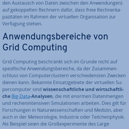
den Austausch von Daten zwischen den An­wen­dun­gen)
auf ge­kop­pel­ten Rechnern dafür, dass freie Rech­ner­ka­
pa­zi­tä­ten im Rahmen der vir­tu­el­len Or­ga­ni­sa­ti­on zur
Verfügung stehen.
An­wen­dungs­be­rei­che von
Grid Computing
Grid Computing be­schränkt sich im Grunde nicht auf
spe­zi­fi­sche An­wen­dungs­be­rei­che, da der Zu­sam­men­
schluss von Com­pu­ter­clus­tern ver­schie­dens­ten Zwecken
dienen kann. Bekannte Ein­satz­ge­bie­te der vir­tu­el­len Su­
per­com­pu­ter sind
wis­sen­schaft­li­che und wirt­schaft­li­
che
Big-Data
-Analysen
, die mit enormen Da­ten­men­gen
und re­chen­in­ten­si­ven Si­mu­la­tio­nen arbeiten. Dies gilt für
For­schun­gen in Na­tur­wis­sen­schaf­ten und Medizin, aber
auch in der Me­teo­ro­lo­gie, Industrie oder Teil­chen­phy­sik.
Als Beispiel seien die Groß­ex­pe­ri­men­te des Large