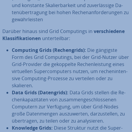
und konstante Ska­lier­bar­keit und zu­ver­läs­si­ge Da­
ten­über­tra­gung bei hohen Re­chen­an­for­de­run­gen zu
ge­währ­leis­ten
Darüber hinaus sind Grid Com­pu­tings in
ver­schie­de­ne
Klas­si­fi­ka­tio­nen
un­ter­teil­bar:
Computing Grids (Re­chen­grids):
Die gängigste
Form des Grid Com­pu­tings, bei der Grid-Nutzer über
Grid-Provider die ge­kop­pel­te Re­chen­leis­tung eines
vir­tu­el­len Su­per­com­pu­ters nutzen, um re­chen­in­ten­
si­ve Computing-Prozesse zu verteilen oder zu
skalieren.
Data Grids (Da­ten­grids):
Data Grids stellen die Re­
chen­ka­pa­zi­tä­ten von zu­sam­men­ge­schlos­se­nen
Computern zur Verfügung, um über Grid-Nodes
große Da­ten­men­gen aus­zu­wer­ten, dar­zu­stel­len, zu
über­tra­gen, zu teilen oder zu ana­ly­sie­ren.
Knowledge Grids:
Diese Struktur nutzt die Su­per­