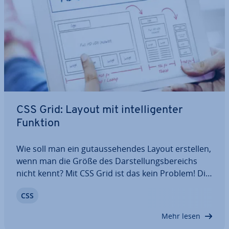
CSS Grid: Layout mit in­tel­li­gen­ter
Funktion
Wie soll man ein gut­aus­se­hen­des Layout erstellen,
wenn man die Größe des Dar­stel­lungs­be­reichs
nicht kennt? Mit CSS Grid ist das kein Problem! Die
Technik er­mög­licht Web­de­si­gnern, ein eigenes
CSS
Raster zu de­fi­nie­ren und in diesem alle Elemente
zu plat­zie­ren. Dank Au­to­ma­tis­men und…
Mehr lesen