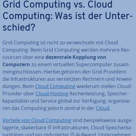
Grid Computing vs. Cloud
Computing: Was ist der Un­ter­
schied?
Grid Computing ist nicht zu ver­wech­seln mit Cloud
Computing. Beim Grid Computing werden mehrere Res­
sour­cen über eine
de­zen­tra­le Kopplung von
Computern
zu einem vir­tu­el­len Su­per­com­pu­ter zu­sam­
men­ge­schlos­sen. Hierbei gehören den Grid-Providern
die In­fra­struk­tu­ren aus ver­netz­ten Rechnern und An­wen­
dun­gen. Beim
Cloud Computing
wiederum stellen Cloud-
Provider über
Cloud-Hosting
Re­chen­leis­tung, Spei­cher­
ka­pa­zi­tä­ten und Service global zur Verfügung, or­ga­ni­sie­
ren das Computing jedoch zentral in der
Cloud
.
Vorteile von Cloud Computing
sind bei­spiels­wei­se aus­ge­
la­ger­te, ska­lier­ba­re IT-In­fra­struk­tu­ren, Cloud-Spei­cher­ka­
pa­zi­tä­ten und ein re­du­zier­ter IT-Aufwand. Un­ter­neh­men