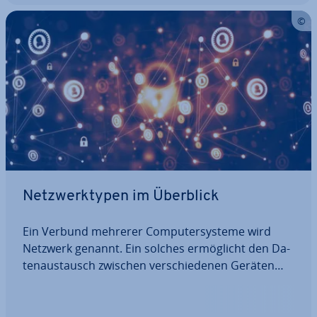
Netz­werk­ty­pen im Überblick
Ein Verbund mehrerer Com­pu­ter­sys­te­me wird
Netzwerk genannt. Ein solches er­mög­licht den Da­
ten­aus­tausch zwischen ver­schie­de­nen Geräten
und die Be­reit­stel­lung gemeinsam genutzter Res­
sour­cen. Je nachdem welche Über­tra­gungs­tech­ni­
ken und Standards zum Einsatz kommen, lassen