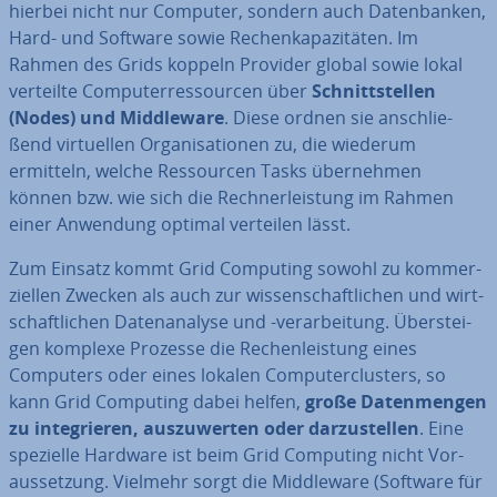
hierbei nicht nur Computer, sondern auch Da­ten­ban­ken,
Hard- und Software sowie Re­chen­ka­pa­zi­tä­ten. Im
Rahmen des Grids koppeln Provider global sowie lokal
verteilte Com­pu­ter­res­sour­cen über
Schnitt­stel­len
(Nodes) und Midd­le­wa­re
. Diese ordnen sie an­schlie­
ßend vir­tu­el­len Or­ga­ni­sa­tio­nen zu, die wiederum
ermitteln, welche Res­sour­cen Tasks über­neh­men
können bzw. wie sich die Rech­ner­leis­tung im Rahmen
einer Anwendung optimal verteilen lässt.
Zum Einsatz kommt Grid Computing sowohl zu kom­mer­
zi­el­len Zwecken als auch zur wis­sen­schaft­li­chen und wirt­
schaft­li­chen Da­ten­ana­ly­se und -ver­ar­bei­tung. Über­stei­
gen komplexe Prozesse die Re­chen­leis­tung eines
Computers oder eines lokalen Com­pu­ter­clus­ters, so
kann Grid Computing dabei helfen,
große Da­ten­men­gen
zu in­te­grie­ren, aus­zu­wer­ten oder dar­zu­stel­len
. Eine
spezielle Hardware ist beim Grid Computing nicht Vor­
aus­set­zung. Vielmehr sorgt die Midd­le­wa­re (Software für