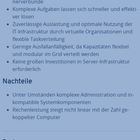
ner­ver­bun­de
Komplexe Aufgaben lassen sich schneller und ef­fek­ti­
ver lösen
Zu­ver­läs­si­ge Aus­las­tung und optimale Nutzung der
IT-In­fra­struk­tur durch virtuelle Or­ga­ni­sa­tio­nen und
flexible Task­ver­tei­lung
Geringe Aus­fall­an­fäl­lig­keit, da Ka­pa­zi­tä­ten flexibel
und modular im Grid verteilt werden
Keine großen In­ves­ti­tio­nen in Server-In­fra­struk­tur
er­for­der­lich
Nachteile
Unter Umständen komplexe Ad­mi­nis­tra­ti­on und in­
kom­pa­ti­ble Sys­tem­kom­po­nen­ten
Re­chen­leis­tung steigt nicht linear mit der Zahl ge­
kop­pel­ter Computer