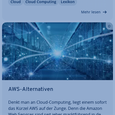
Cloud
Cloud Computing
Lexikon
meisten Un­ter­neh­men bietet dieser Ansatz zahl­rei­
che Vorteile in Bezug auf…
Mehr lesen
AWS-Al­ter­na­ti­ven
Denkt man an Cloud-Computing, liegt einem sofort
das Kürzel AWS auf der Zunge. Denn die Amazon
Web Services sind seit jeher markt­füh­rend in dem