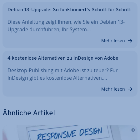
Debian 13-Upgrade: So funk­tio­niert’s Schritt für Schritt
Diese Anleitung zeigt Ihnen, wie Sie ein Debian 13-
Upgrade durch­füh­ren, Ihr System…
Mehr lesen
4 kos­ten­lo­se Al­ter­na­ti­ven zu InDesign von Adobe
Desktop-Pu­bli­shing mit Adobe ist zu teuer? Für
InDesign gibt es kos­ten­lo­se Al­ter­na­ti­ven,…
Mehr lesen
Ähnliche Artikel