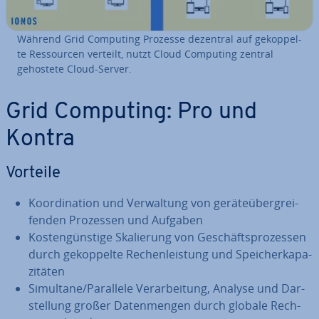
Während Grid Computing Prozesse dezentral auf ge­kop­pel­
te Res­sour­cen verteilt, nutzt Cloud Computing zentral
gehostete Cloud-Server.
Grid Computing: Pro und
Kontra
Vorteile
Ko­or­di­na­ti­on und Ver­wal­tung von ge­rä­te­über­grei­
fen­den Prozessen und Aufgaben
Kos­ten­güns­ti­ge Ska­lie­rung von Ge­schäfts­pro­zes­sen
durch ge­kop­pel­te Re­chen­leis­tung und Spei­cher­ka­pa­
zi­tä­ten
Simultane/Parallele Ver­ar­bei­tung, Analyse und Dar­
stel­lung großer Da­ten­men­gen durch globale Rech­