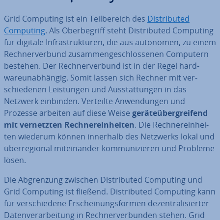
Grid Computing ist ein Teil­be­reich des
Dis­tri­bu­ted
Computing
. Als Ober­be­griff steht Dis­tri­bu­ted Computing
für digitale In­fra­struk­tu­ren, die aus autonomen, zu einem
Rech­ner­ver­bund zu­sam­men­ge­schlos­se­nen Computern
bestehen. Der Rech­ner­ver­bund ist in der Regel hard­
wareun­ab­hän­gig. Somit lassen sich Rechner mit ver­
schie­de­nen Leis­tun­gen und Aus­stat­tun­gen in das
Netzwerk einbinden. Verteilte An­wen­dun­gen und
Prozesse arbeiten auf diese Weise
ge­rä­te­über­grei­fend
mit ver­netz­ten Rech­ner­ein­hei­ten
. Die Rech­ner­ein­hei­
ten wiederum können innerhalb des Netzwerks lokal und
über­re­gio­nal mit­ein­an­der kom­mu­ni­zie­ren und Probleme
lösen.
Die Ab­gren­zung zwischen Dis­tri­bu­ted Computing und
Grid Computing ist fließend. Dis­tri­bu­ted Computing kann
für ver­schie­de­ne Er­schei­nungs­for­men de­zen­tra­li­sier­ter
Da­ten­ver­ar­bei­tung in Rech­ner­ver­bun­den stehen. Grid