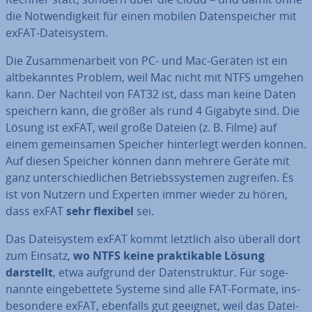
die Not­wen­dig­keit für einen mobilen Da­ten­spei­cher mit
exFAT-Da­tei­sys­tem.
Die Zu­sam­men­ar­beit von PC- und Mac-Geräten ist ein
alt­be­kann­tes Problem, weil Mac nicht mit NTFS umgehen
kann. Der Nachteil von FAT32 ist, dass man keine Daten
speichern kann, die größer als rund 4 Gigabyte sind. Die
Lösung ist exFAT, weil große Dateien (z. B. Filme) auf
einem ge­mein­sa­men Speicher hin­ter­legt werden können.
Auf diesen Speicher können dann mehrere Geräte mit
ganz un­ter­schied­li­chen Be­triebs­sys­te­men zugreifen. Es
ist von Nutzern und Experten immer wieder zu hören,
dass exFAT
sehr flexibel
sei.
Das Da­tei­sys­tem exFAT kommt letztlich also überall dort
zum Einsatz,
wo NTFS keine prak­ti­ka­ble Lösung
darstellt
, etwa aufgrund der Da­ten­struk­tur. Für so­ge­
nann­te ein­ge­bet­te­te Systeme sind alle FAT-Formate, ins­
be­son­de­re exFAT, ebenfalls gut geeignet, weil das Da­tei­