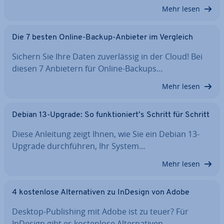
Mehr lesen
Die 7 besten Online-Backup-Anbieter im Vergleich
Sichern Sie Ihre Daten zu­ver­läs­sig in der Cloud! Bei
diesen 7 Anbietern für Online-Backups…
Mehr lesen
Debian 13-Upgrade: So funk­tio­niert’s Schritt für Schritt
Diese Anleitung zeigt Ihnen, wie Sie ein Debian 13-
Upgrade durch­füh­ren, Ihr System…
Mehr lesen
4 kos­ten­lo­se Al­ter­na­ti­ven zu InDesign von Adobe
Desktop-Pu­bli­shing mit Adobe ist zu teuer? Für
InDesign gibt es kos­ten­lo­se Al­ter­na­ti­ven,…