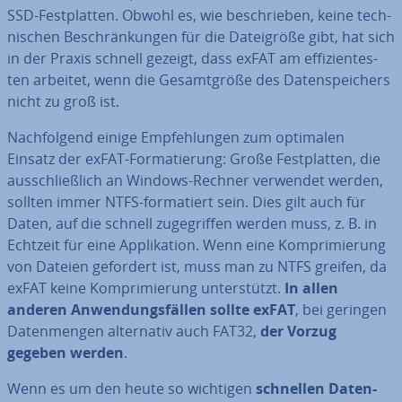
SSD-Fest­plat­ten. Obwohl es, wie be­schrie­ben, keine tech­
ni­schen Be­schrän­kun­gen für die Da­tei­grö­ße gibt, hat sich
in der Praxis schnell gezeigt, dass exFAT am ef­fi­zi­en­tes­
ten arbeitet, wenn die Ge­samt­grö­ße des Da­ten­spei­chers
nicht zu groß ist.
Nach­fol­gend einige Emp­feh­lun­gen zum optimalen
Einsatz der exFAT-For­ma­tie­rung: Große Fest­plat­ten, die
aus­schließ­lich an Windows-Rechner verwendet werden,
sollten immer NTFS-for­ma­tiert sein. Dies gilt auch für
Daten, auf die schnell zu­ge­grif­fen werden muss, z. B. in
Echtzeit für eine Ap­pli­ka­ti­on. Wenn eine Kom­pri­mie­rung
von Dateien gefordert ist, muss man zu NTFS greifen, da
exFAT keine Kom­pri­mie­rung un­ter­stützt.
In allen
anderen An­wen­dungs­fäl­len sollte exFAT
, bei geringen
Da­ten­men­gen al­ter­na­tiv auch FAT32,
der Vorzug
gegeben werden
.
Wenn es um den heute so wichtigen
schnellen Da­ten­