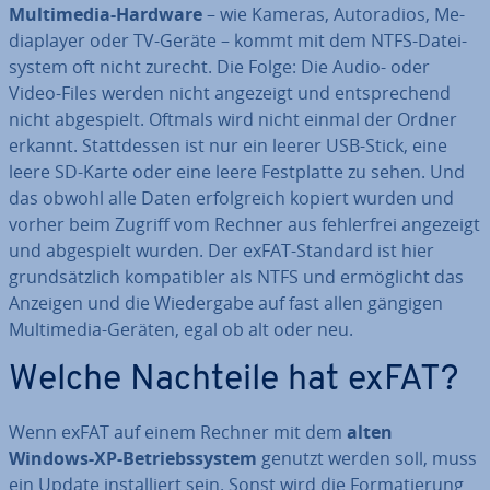
Mul­ti­me­dia-Hardware
– wie Kameras, Au­to­ra­di­os, Me­
dia­play­er oder TV-Geräte – kommt mit dem NTFS-Da­tei­
sys­tem oft nicht zurecht. Die Folge: Die Audio- oder
Video-Files werden nicht angezeigt und ent­spre­chend
nicht ab­ge­spielt. Oftmals wird nicht einmal der Ordner
erkannt. Statt­des­sen ist nur ein leerer USB-Stick, eine
leere SD-Karte oder eine leere Fest­plat­te zu sehen. Und
das obwohl alle Daten er­folg­reich kopiert wurden und
vorher beim Zugriff vom Rechner aus feh­ler­frei angezeigt
und ab­ge­spielt wurden. Der exFAT-Standard ist hier
grund­sätz­lich kom­pa­ti­bler als NTFS und er­mög­licht das
Anzeigen und die Wie­der­ga­be auf fast allen gängigen
Mul­ti­me­dia-Geräten, egal ob alt oder neu.
Welche Nachteile hat exFAT?
Wenn exFAT auf einem Rechner mit dem
alten
Windows-XP-Be­triebs­sys­tem
genutzt werden soll, muss
ein Update in­stal­liert sein. Sonst wird die For­ma­tie­rung