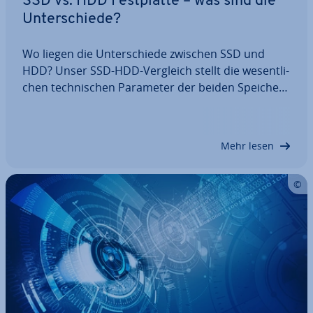
SSD vs. HDD Fest­plat­te – was sind die
Un­ter­schie­de?
Wo liegen die Un­ter­schie­de zwischen SSD und
HDD? Unser SSD-HDD-Vergleich stellt die we­sent­li­
chen tech­ni­schen Parameter der beiden Spei­cher­
tech­no­lo­gien vor. Zudem geben wir Tipps, welche
Fest­plat­ten­tech­no­lo­gie für welche An­wen­dun­gen
am besten geeignet ist: das aus­ge­reif­te und…
Mehr lesen