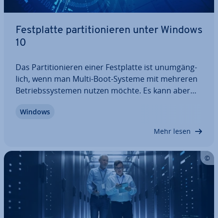
Fest­plat­te par­ti­tio­nie­ren unter Windows
10
Das Par­ti­tio­nie­ren einer Fest­plat­te ist un­um­gäng­
lich, wenn man Multi-Boot-Systeme mit mehreren
Be­triebs­sys­te­men nutzen möchte. Es kann aber
auch die Ver­wal­tung von Spei­cher­platz über­sicht­li­
Windows
cher machen und eine Da­ten­ret­tung bei Notfällen
erheblich er­leich­tern. Unsere…
Mehr lesen