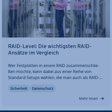
RAID-Level: Die wich­tigs­ten RAID-
Ansätze im Vergleich
Wer Fest­plat­ten in einem RAID zu­sam­men­schlie­
ßen möchte, kann dabei aus einer Reihe von
Standard-Setups wählen, die man auch als RAID-
Level be­zeich­net. Diese vor­de­fi­nier­ten Kon­stel­la­
Si­cher­heit
Da­ten­schutz
tio­nen be­schrei­ben die Anordnung der einzelnen
Platten sowie die zu ver­wen­den­den Verfahren bei
Mehr lesen
der…