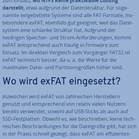
zum Einsatz,
wo NTFS keine prak­ti­ka­ble Lösung
darstellt
, etwa aufgrund der Da­ten­struk­tur. Für so­ge­
nann­te ein­ge­bet­te­te Systeme sind alle FAT-Formate, ins­
be­son­de­re exFAT, ebenfalls gut geeignet, weil das Da­tei­
sys­tem eine schlanke Struktur hat. Aufgrund der
niedrigen Speicher- und Strom-An­for­de­run­gen, kommt
exFAT ent­spre­chend auch häufig in Firmware zum
Einsatz. Im direkten Vergleich zum Vorgänger FAT32 ist
exFAT technisch besser, da u. a. die Werte für die
maximalen Datei- und Par­ti­ti­ons­grö­ßen höher sind.
Wo wird exFAT ein­ge­setzt?
In­zwi­schen wird exFAT von zahl­rei­chen Her­stel­lern
genutzt und ent­spre­chend von relativ vielen Nutzern
bereits verwendet, sowohl auf USB-Sticks als auch auf
SSD-Fest­plat­ten. Obwohl es, wie be­schrie­ben, keine tech­
ni­schen Be­schrän­kun­gen für die Da­tei­grö­ße gibt, hat sich
in der Praxis schnell gezeigt, dass exFAT am ef­fi­zi­en­tes­