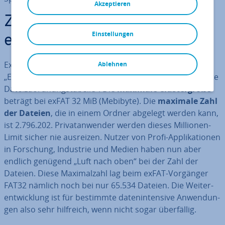
Akzeptieren
Zu­sam­men­ge­fasst: Das ist
Einstellungen
exFAT
ExFAT ist eine Abkürzung für den eng­li­schen Begriff
Ablehnen
„Extended File Al­lo­ca­ti­on Table“, auf Deutsch: „Er­wei­ter­te
Da­tei­zu­ord­nungs­ta­bel­le“. Die
maximale Clus­ter­grö­ße
beträgt bei exFAT 32 MiB (Mebibyte). Die
maximale Zahl
der Dateien
, die in einem Ordner abgelegt werden kann,
ist 2.796.202. Pri­vat­an­wen­der werden dieses Millionen-
Limit sicher nie ausreizen. Nutzer von Profi-Ap­pli­ka­tio­nen
in Forschung, Industrie und Medien haben nun aber
endlich genügend „Luft nach oben“ bei der Zahl der
Dateien. Diese Ma­xi­mal­zahl lag beim exFAT-Vorgänger
FAT32 nämlich noch bei nur 65.534 Dateien. Die Wei­ter­
ent­wick­lung ist für bestimmte da­ten­in­ten­si­ve An­wen­dun­
gen also sehr hilfreich, wenn nicht sogar über­fäl­lig.