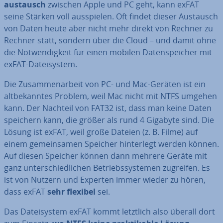
aus­tausch
zwischen Apple und PC geht, kann exFAT
seine Stärken voll aus­spie­len. Oft findet dieser Austausch
von Daten heute aber nicht mehr direkt von Rechner zu
Rechner statt, sondern über die Cloud – und damit ohne
die Not­wen­dig­keit für einen mobilen Da­ten­spei­cher mit
exFAT-Da­tei­sys­tem.
Die Zu­sam­men­ar­beit von PC- und Mac-Geräten ist ein
alt­be­kann­tes Problem, weil Mac nicht mit NTFS umgehen
kann. Der Nachteil von FAT32 ist, dass man keine Daten
speichern kann, die größer als rund 4 Gigabyte sind. Die
Lösung ist exFAT, weil große Dateien (z. B. Filme) auf
einem ge­mein­sa­men Speicher hin­ter­legt werden können.
Auf diesen Speicher können dann mehrere Geräte mit
ganz un­ter­schied­li­chen Be­triebs­sys­te­men zugreifen. Es
ist von Nutzern und Experten immer wieder zu hören,
dass exFAT
sehr flexibel
sei.
Das Da­tei­sys­tem exFAT kommt letztlich also überall dort