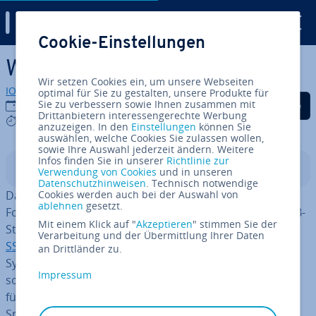
Digital Guide
Cookie-Einstellungen
Zum Haupt­in­halt springen
Was ist exFAT?
Wir setzen Cookies ein, um unsere Webseiten
IONOS Redaktion
optimal für Sie zu gestalten, unsere Produkte für
Auf Facebook teilen
Auf Twitter teilen
Auf LinkedIn tei
Sie zu verbessern sowie Ihnen zusammen mit
29.11.2023
Drittanbietern interessengerechte Werbung
8 mins
anzuzeigen. In den
Einstellungen
können Sie
auswählen, welche Cookies Sie zulassen wollen,
sowie Ihre Auswahl jederzeit ändern. Weitere
Infos finden Sie in unserer
Richtlinie zur
In­halts­ver­zeich­nis
Verwendung von Cookies
und in unseren
Datenschutzhinweisen
. Technisch notwendige
Das
Da­tei­sys­tem
Cookies werden auch bei der Auswahl von
exFAT ist ein ver­hält­nis­mä­ßig neues
ablehnen
gesetzt.
Format, das mit Blick auf Flash-Spei­cher­me­di­en wie USB-
Mit einem Klick auf "
Akzeptieren
" stimmen Sie der
Sticks und SD-Karten ent­wi­ckelt wurde. Aber auch auf
Verarbeitung und der Übermittlung Ihrer Daten
SSD
-Fest­plat­ten kommt das Format zum Einsatz. Das
an Drittländer zu.
System ist übrigens keine komplette Neu­ent­wick­lung,
Impressum
sondern letztlich eine spe­zia­li­sier­te FAT32-Version, die
für den Einsatz auf modernen und künftigen Flash-
Speichern wie USB-Sticks und SSDs optimiert wurde.