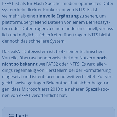
ExFAT ist als für Flash-Spei­cher­me­di­en op­ti­mier­tes Da­tei­
sys­tem kein direkter Kon­kur­rent von NTFS. Es ist
vielmehr als eine
sinnvolle Ergänzung
zu sehen, um
platt­form­über­grei­fend Dateien von einem Be­triebs­sys­
tem oder Da­ten­trä­ger zu einem anderen schnell, ver­läss­
lich und möglichst feh­ler­frei zu über­tra­gen. NTFS bleibt
dennoch das schnel­le­re System.
Das exFAT-Da­tei­sys­tem ist, trotz seiner tech­ni­schen
Vorteile, über­ra­schen­der­wei­se bei den Nutzern
noch
nicht so bekannt
wie FAT32 oder NTFS. Es wird al­ler­
dings re­gel­mä­ßig von Her­stel­lern bei der For­ma­tie­rung
ein­ge­setzt und ist ent­spre­chend weit ver­brei­tet. Zur ver­
gleichs­wei­se geringen Be­kannt­heit hat sicher bei­getra­
gen, dass Microsoft erst 2019 die näheren Spe­zi­fi­ka­tio­
nen von exFAT ver­öf­fent­licht hat.
Fazit