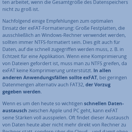
ten arbeitet, wenn die Ge­samt­grö­ße des Da­ten­spei­chers
nicht zu groß ist.
Nach­fol­gend einige Emp­feh­lun­gen zum optimalen
Einsatz der exFAT-For­ma­tie­rung: Große Fest­plat­ten, die
aus­schließ­lich an Windows-Rechner verwendet werden,
sollten immer NTFS-for­ma­tiert sein. Dies gilt auch für
Daten, auf die schnell zu­ge­grif­fen werden muss, z. B. in
Echtzeit für eine Ap­pli­ka­ti­on. Wenn eine Kom­pri­mie­rung
von Dateien gefordert ist, muss man zu NTFS greifen, da
exFAT keine Kom­pri­mie­rung un­ter­stützt.
In allen
anderen An­wen­dungs­fäl­len sollte exFAT
, bei geringen
Da­ten­men­gen al­ter­na­tiv auch FAT32,
der Vorzug
gegeben werden
.
Wenn es um den heute so wichtigen
schnellen Da­ten­
aus­tausch
zwischen Apple und PC geht, kann exFAT
seine Stärken voll aus­spie­len. Oft findet dieser Austausch
von Daten heute aber nicht mehr direkt von Rechner zu
Rechner statt, sondern über die Cloud – und damit ohne