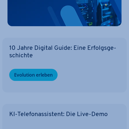
10 Jahre Digital Guide: Eine Er­folgs­ge­
schich­te
Evolution erleben
KI-Te­le­fon­as­sis­tent: Die Live-Demo