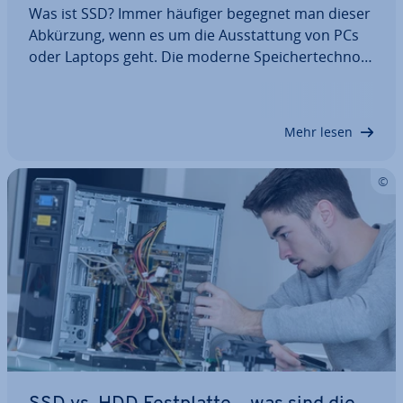
Was ist SSD? Immer häufiger begegnet man dieser
Abkürzung, wenn es um die Aus­stat­tung von PCs
oder Laptops geht. Die moderne Spei­cher­tech­no­
lo­gie erobert sich immer weitere tech­ni­sche
Bereiche für End­ver­brau­cher und pro­fes­sio­nel­le
In­dus­trie­an­wen­der. Was eine SSD im Detail ist,…
Mehr lesen