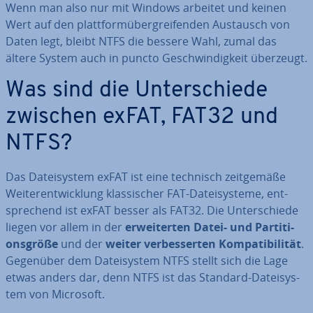
Wenn man also nur mit Windows arbeitet und keinen
Wert auf den platt­form­über­grei­fen­den Austausch von
Daten legt, bleibt NTFS die bessere Wahl, zumal das
ältere System auch in puncto Ge­schwin­dig­keit überzeugt.
Was sind die Un­ter­schie­de
zwischen exFAT, FAT32 und
NTFS?
Das Da­tei­sys­tem exFAT ist eine technisch zeit­ge­mä­ße
Wei­ter­ent­wick­lung klas­si­scher FAT-Da­tei­sys­te­me, ent­
spre­chend ist exFAT besser als FAT32. Die Un­ter­schie­de
liegen vor allem in der
er­wei­ter­ten Datei- und Par­ti­ti­
ons­grö­ße
und der
weiter ver­bes­ser­ten Kom­pa­ti­bi­li­tät
.
Gegenüber dem Da­tei­sys­tem NTFS stellt sich die Lage
etwas anders dar, denn NTFS ist das Standard-Da­tei­sys­
tem von Microsoft.