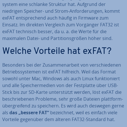
sys­tem eine schlanke Struktur hat. Aufgrund der
niedrigen Speicher- und Strom-An­for­de­run­gen, kommt
exFAT ent­spre­chend auch häufig in Firmware zum
Einsatz. Im direkten Vergleich zum Vorgänger FAT32 ist
exFAT technisch besser, da u. a. die Werte für die
maximalen Datei- und Par­ti­ti­ons­grö­ßen höher sind.
Welche Vorteile hat exFAT?
Besonders bei der Zu­sam­men­ar­beit von ver­schie­de­nen
Be­triebs­sys­te­men ist exFAT hilfreich. Weil das Format
sowohl unter Mac, Windows als auch Linux funk­tio­niert
und alle Spei­cher­me­di­en von der Fest­plat­te über USB-
Stick bis zur SD-Karte un­ter­stützt werden, löst exFAT die
be­schrie­be­nen Probleme, sehr große Dateien platt­form­
über­grei­fend zu speichern. Es wird auch deswegen gerne
als
das „bessere FAT“
be­zeich­net, weil es einfach viele
Vorteile gegenüber dem älteren FAT32-Standard hat.