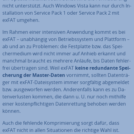
nicht un­ter­stützt. Auch Windows Vista kann nur durch In­
stal­la­ti­on von Service Pack 1 oder Service Pack 2 mit
exFAT umgehen.
Im Rahmen einer in­ten­si­ven Anwendung kommt es bei
exFAT – un­ab­hän­gig von Be­triebs­sys­tem und Plattform –
ab und an zu Problemen: die Fest­plat­te bzw. das Spei­
cher­me­di­um wird nicht immer auf Anhieb erkannt und
manchmal braucht es mehrere Anläufe, bis Daten feh­ler­
frei über­tra­gen sind. Weil exFAT
keine red­un­dan­te Spei­
che­rung der Master-Daten
vornimmt, sollten Da­ten­trä­
ger mit exFAT-Da­tei­sys­tem immer sorg­fäl­tig ab­ge­mel­det
bzw. aus­ge­wor­fen werden. An­de­ren­falls kann es zu Da­
ten­ver­lus­ten kommen, die dann u. U. nur noch mithilfe
einer kos­ten­pflich­ti­gen Da­ten­ret­tung behoben werden
können.
Auch die fehlende Kom­pri­mie­rung sorgt dafür, dass
exFAT nicht in allen Si­tua­tio­nen die richtige Wahl ist.