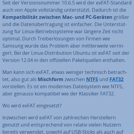
Seit der Ver­si­ons­num­mer 10.6.5 wird der exFAT-Standard
auch von Apple voll­stän­dig un­ter­stützt. Dadurch ist die
Kom­pa­ti­bi­li­tät zwischen Mac- und PC-Geräten
größer
und die Da­ten­über­tra­gung ist einfacher. Die Un­ter­stüt­
zung für Linux-Be­triebs­sys­te­me war längere Zeit nicht
optimal. Durch Trei­ber­lö­sun­gen von Firmen wie
Samsung wurde das Problem aber mitt­ler­wei­le ver­rin­
gert. Bei der Linux-Dis­tri­bu­ti­on Ubuntu ist exFAT seit der
Version 12.04 in den of­fi­zi­el­len Pa­ket­quel­len enthalten.
Man kann sich exFAT, etwas weniger technisch be­trach­
tet, also gut als
Mischform
zwischen
NTFS
und
FAT32
vor­stel­len. Es ist ein modernes Da­tei­sys­tem wie NTFS,
aber genauso kom­pa­ti­bel wie der Klassiker FAT32.
Wo wird exFAT ein­ge­setzt?
In­zwi­schen wird exFAT von zahl­rei­chen Her­stel­lern
genutzt und ent­spre­chend von relativ vielen Nutzern
bereits verwendet, sowohl auf USB-Sticks als auch auf