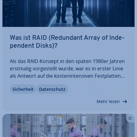
Was ist RAID (Redundant Array of In­de­
pen­dent Disks)?
Als das RAID-Konzept in den späten 1980er Jahren
erstmalig vor­ge­stellt wurde, war es in erster Linie
als Antwort auf die kos­ten­in­ten­si­ven Fest­plat­ten
der Groß­rech­ner gedacht. Während der Kos­ten­
Si­cher­heit
Da­ten­schutz
aspekt in den Hin­ter­grund gerückt ist, sind RAID-
Speicher durch ihre erhöhte…
Mehr lesen