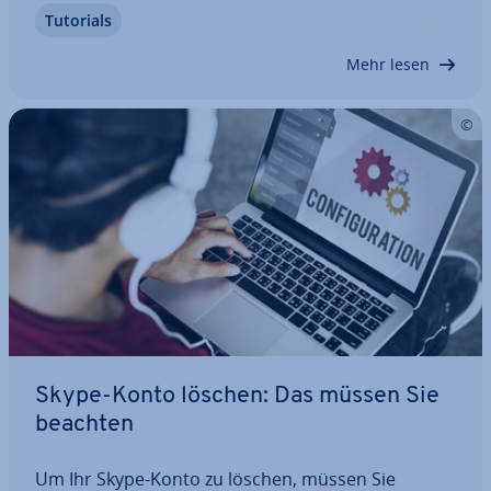
Tutorials
Sound­qua­li­tät und hohen Si­cher­heits­stan­dards
punktet, mischt weiterhin mit. Wir verraten Ihnen,
Mehr lesen
…
Skype-Konto löschen: Das müssen Sie
beachten
Um Ihr Skype-Konto zu löschen, müssen Sie