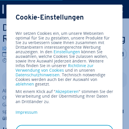
Digital Guide
Cookie-Einstellungen
Zum Haupt­in­halt springen
Discord: So funk­tio­niert die
Wir setzen Cookies ein, um unsere Webseiten
Re­gis­trie­rung und Anmeldung
optimal für Sie zu gestalten, unsere Produkte für
Sie zu verbessern sowie Ihnen zusammen mit
Drittanbietern interessengerechte Werbung
IONOS Redaktion
anzuzeigen. In den
Einstellungen
können Sie
Auf Facebo
Auf Tw
A
01.06.2022
auswählen, welche Cookies Sie zulassen wollen,
2 mins
sowie Ihre Auswahl jederzeit ändern. Weitere
Infos finden Sie in unserer
Richtlinie zur
Verwendung von Cookies
und in unseren
Datenschutzhinweisen
. Technisch notwendige
Cookies werden auch bei der Auswahl von
In­halts­ver­zeich­nis
ablehnen
gesetzt.
Als Al­ter­na­ti­ve zu Skype, WhatsApp und anderen Social-
Mit einem Klick auf "
Akzeptieren
" stimmen Sie der
Verarbeitung und der Übermittlung Ihrer Daten
Chat-Pro­gram­men hat sich Discord vor allem bei
an Drittländer zu.
Gamern etabliert. Die Discord-Re­gis­trie­rung und das
spätere Login sind über den Browser bzw.
Desktop und
Impressum
über eine App kostenlos
möglich.