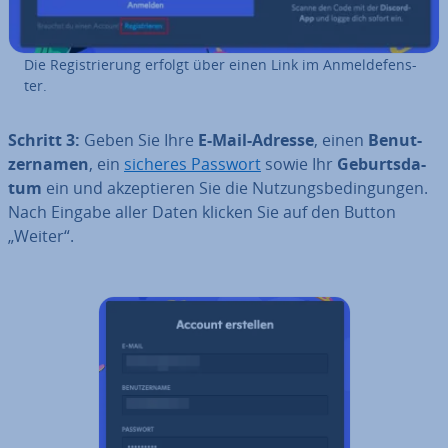
Die Re­gis­trie­rung erfolgt über einen Link im An­mel­de­fens­
ter.
Schritt 3:
Geben Sie Ihre
E-Mail-Adresse
, einen
Be­nut­
zer­na­men
, ein
sicheres Passwort
sowie Ihr
Ge­burts­da­
tum
ein und ak­zep­tie­ren Sie die Nut­zungs­be­din­gun­gen.
Nach Eingabe aller Daten klicken Sie auf den Button
„Weiter“.