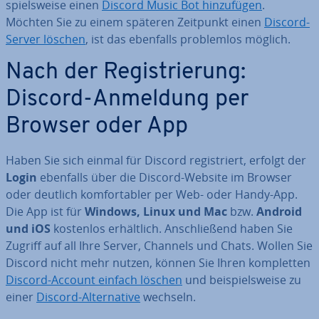
spiels­wei­se einen
Discord Music Bot hin­zu­fü­gen
.
Möchten Sie zu einem späteren Zeitpunkt einen
Discord-
Server löschen
, ist das ebenfalls pro­blem­los möglich.
Nach der Re­gis­trie­rung:
Discord-Anmeldung per
Browser oder App
Haben Sie sich einmal für Discord re­gis­triert, erfolgt der
Login
ebenfalls über die Discord-Website im Browser
oder deutlich kom­for­ta­bler per Web- oder Handy-App.
Die App ist für
Windows, Linux und Mac
bzw.
Android
und iOS
kostenlos er­hält­lich. An­schlie­ßend haben Sie
Zugriff auf all Ihre Server, Channels und Chats. Wollen Sie
Discord nicht mehr nutzen, können Sie Ihren kom­plet­ten
Discord-Account einfach löschen
und bei­spiels­wei­se zu
einer
Discord-Al­ter­na­ti­ve
wechseln.