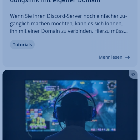
dungs­link mit eigener Domain
Wenn Sie Ihren Discord-Server noch einfacher zu­
gäng­lich machen möchten, kann es sich lohnen,
ihn mit einer Domain zu verbinden. Hierzu müssen
Sie diese auf den Discord Invite Link wei­ter­lei­ten.
Tutorials
Erfahren Sie hier, worauf Sie bei der Ver­bin­dung
Ihrer Domain mit Discord achten…
Mehr lesen