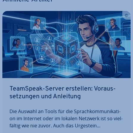
TeamSpeak-Server erstellen: Vor­aus­
set­zun­gen und Anleitung
Die Auswahl an Tools für die Sprach­kom­mu­ni­ka­ti­
on im Internet oder im lokalen Netzwerk ist so viel­
fäl­tig wie nie zuvor. Auch das Urgestein
TeamSpeak, das ins­be­son­de­re mit her­vor­ra­gen­der