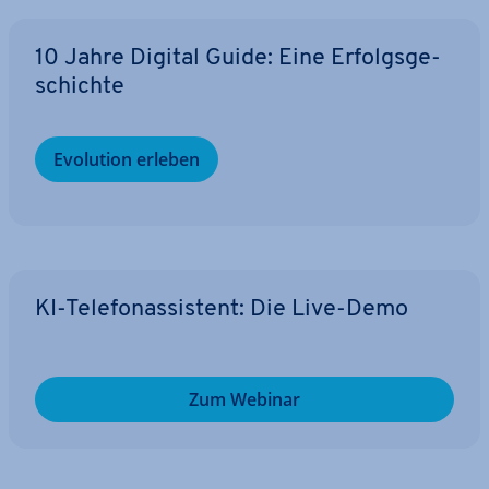
10 Jahre Digital Guide: Eine Er­folgs­ge­
schich­te
Evolution erleben
KI-Te­le­fon­as­sis­tent: Die Live-Demo
Zum Webinar