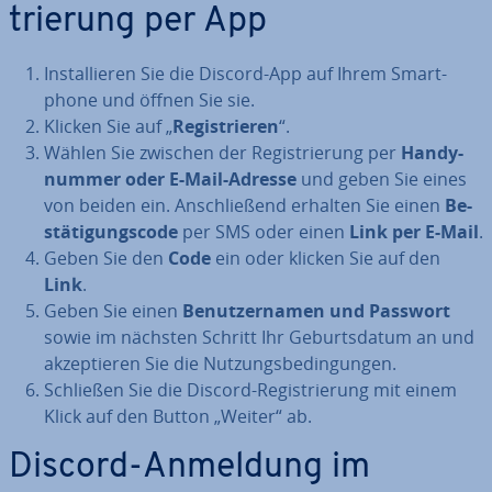
trie­rung per App
In­stal­lie­ren Sie die Discord-App auf Ihrem Smart­
phone und öffnen Sie sie.
Klicken Sie auf „
Re­gis­trie­ren
“.
Wählen Sie zwischen der Re­gis­trie­rung per
Han­dy­
num­mer oder E-Mail-Adresse
und geben Sie eines
von beiden ein. An­schlie­ßend erhalten Sie einen
Be­
stä­ti­gungs­code
per SMS oder einen
Link per E-Mail
.
Geben Sie den
Code
ein oder klicken Sie auf den
Link
.
Geben Sie einen
Be­nut­zer­na­men und Passwort
sowie im nächsten Schritt Ihr Ge­burts­da­tum an und
ak­zep­tie­ren Sie die Nut­zungs­be­din­gun­gen.
Schließen Sie die Discord-Re­gis­trie­rung mit einem
Klick auf den Button „Weiter“ ab.
Discord-Anmeldung im