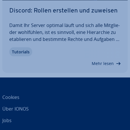
Discord: Rollen erstellen und zuweisen
Damit Ihr Server optimal läuft und sich alle Mit­glie­
der wohl­füh­len, ist es sinnvoll, eine Hier­ar­chie zu
eta­blie­ren und bestimmte Rechte und Aufgaben zu
verteilen. Sie können daher bei Discord Rollen
Tutorials
erstellen und zuweisen und so dafür sorgen, dass
auch andere Mit­glie­der die…
Mehr lesen
Cookies
Über IONOS
Jobs