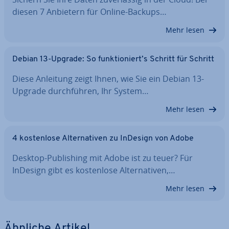
diesen 7 Anbietern für Online-Backups…
Mehr lesen
Debian 13-Upgrade: So funk­tio­niert’s Schritt für Schritt
Diese Anleitung zeigt Ihnen, wie Sie ein Debian 13-
Upgrade durch­füh­ren, Ihr System…
Mehr lesen
4 kos­ten­lo­se Al­ter­na­ti­ven zu InDesign von Adobe
Desktop-Pu­bli­shing mit Adobe ist zu teuer? Für
InDesign gibt es kos­ten­lo­se Al­ter­na­ti­ven,…
Mehr lesen
Ähnliche Artikel