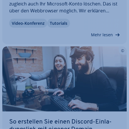
zugleich auch Ihr Microsoft-Konto löschen. Das ist
über den Web­brow­ser möglich. Wir erklären
Ihnen, wie das funk­tio­niert und gehen zu­sätz­lich
Video-Konferenz
Tutorials
darauf ein, was Sie beachten sollten, bevor Sie
Ihren Skype-Account löschen.
Mehr lesen
So erstellen Sie einen Discord-Ein­la­