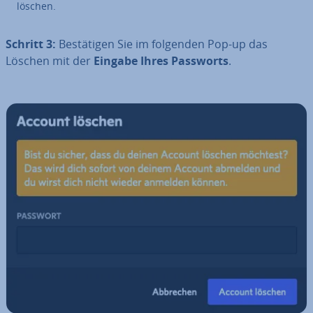
löschen.
Schritt 3:
Be­stä­ti­gen Sie im folgenden Pop-up das
Löschen mit der
Eingabe Ihres Passworts
.