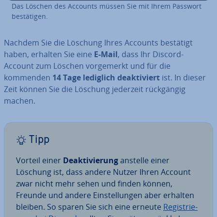
Das Löschen des Accounts müssen Sie mit Ihrem Passwort
be­stä­ti­gen.
Nachdem Sie die Löschung Ihres Accounts bestätigt
haben, erhalten Sie eine
E-Mail
, dass Ihr Discord-
Account zum Löschen vor­ge­merkt und für die
kommenden
14 Tage lediglich de­ak­ti­viert
ist. In dieser
Zeit können Sie die Löschung jederzeit rück­gän­gig
machen.
Tipp
Vorteil einer
De­ak­ti­vie­rung
anstelle einer
Löschung ist, dass andere Nutzer Ihren Account
zwar nicht mehr sehen und finden können,
Freunde und andere Ein­stel­lun­gen aber erhalten
bleiben. So sparen Sie sich eine erneute
Re­gis­trie­