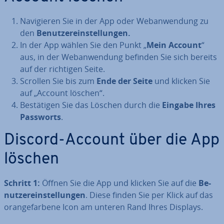
Na­vi­gie­ren Sie in der App oder Web­an­wen­dung zu
den
Be­nut­zer­ein­stel­lun­gen.
In der App wählen Sie den Punkt „
Mein Account
“
aus, in der Web­an­wen­dung befinden Sie sich bereits
auf der richtigen Seite.
Scrollen Sie bis zum
Ende der Seite
und klicken Sie
auf „Account löschen“.
Be­stä­ti­gen Sie das Löschen durch die
Eingabe Ihres
Passworts
.
Discord-Account über die App
löschen
Schritt 1:
Öffnen Sie die App und klicken Sie auf die
Be­
nut­zer­ein­stel­lun­gen
. Diese finden Sie per Klick auf das
oran­ge­far­be­ne Icon am unteren Rand Ihres Displays.