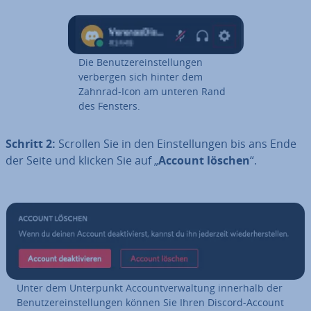
Die Be­nut­zer­ein­stel­lun­gen
verbergen sich hinter dem
Zahnrad-Icon am unteren Rand
des Fensters.
Schritt 2:
Scrollen Sie in den Ein­stel­lun­gen bis ans Ende
der Seite und klicken Sie auf „
Account löschen
“.
Unter dem Un­ter­punkt Ac­count­ver­wal­tung innerhalb der
Be­nut­zer­ein­stel­lun­gen können Sie Ihren Discord-Account