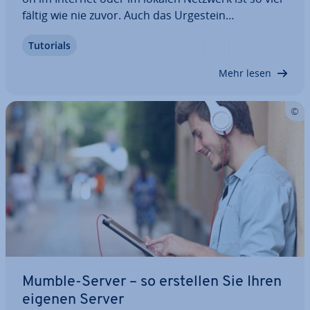
fäl­tig wie nie zuvor. Auch das Urgestein
TeamSpeak, das ins­be­son­de­re mit her­vor­ra­gen­der
Tutorials
Sound­qua­li­tät und hohen Si­cher­heits­stan­dards
punktet, mischt weiterhin mit. Wir verraten Ihnen,
Mehr lesen
…
Mumble-Server – so erstellen Sie Ihren
eigenen Server