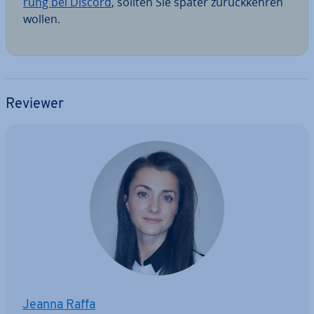
rung bei Discord
, sollten Sie später zu­rück­keh­ren
wollen.
Reviewer
Jeanna Raffa