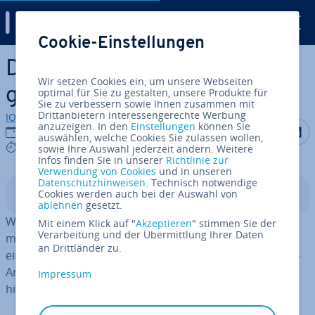
Digital Guide
Cookie-Einstellungen
Zum Haupt­in­halt springen
Discord-Account löschen: So
Wir setzen Cookies ein, um unsere Webseiten
geht’s
optimal für Sie zu gestalten, unsere Produkte für
Sie zu verbessern sowie Ihnen zusammen mit
Drittanbietern interessengerechte Werbung
IONOS Redaktion
anzuzeigen. In den
Einstellungen
können Sie
Auf Facebo
Auf Tw
A
03.03.2022
auswählen, welche Cookies Sie zulassen wollen,
3 mins
sowie Ihre Auswahl jederzeit ändern. Weitere
Infos finden Sie in unserer
Richtlinie zur
Verwendung von Cookies
und in unseren
Datenschutzhinweisen
. Technisch notwendige
Cookies werden auch bei der Auswahl von
In­halts­ver­zeich­nis
ablehnen
gesetzt.
Wenn Sie den Messenger-On­line­dienst Discord nicht
Mit einem Klick auf "
Akzeptieren
" stimmen Sie der
Verarbeitung und der Übermittlung Ihrer Daten
mehr nutzen möchten, können Sie Ihren Account ganz
an Drittländer zu.
einfach löschen. Wie das über die App und die Desktop-
Anwendung im Browser funk­tio­niert, erklären wir Ihnen
Impressum
hier Schritt für Schritt.