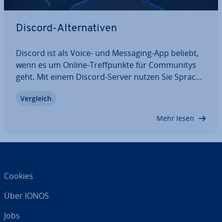
Discord-Al­ter­na­ti­ven
Discord ist als Voice- und Messaging-App beliebt,
wenn es um Online-Treff­punk­te für Com­mu­ni­tys
geht. Mit einem Discord-Server nutzen Sie Sprach-
und Text­ka­nä­le und tauschen sich mit Freunden
Vergleich
und Gleich­ge­sinn­ten aus. Wer eher nach Text- und
Sprach-Apps für einen pro­fes­sio­nel­len…
Mehr lesen
Cookies
Über IONOS
Jobs