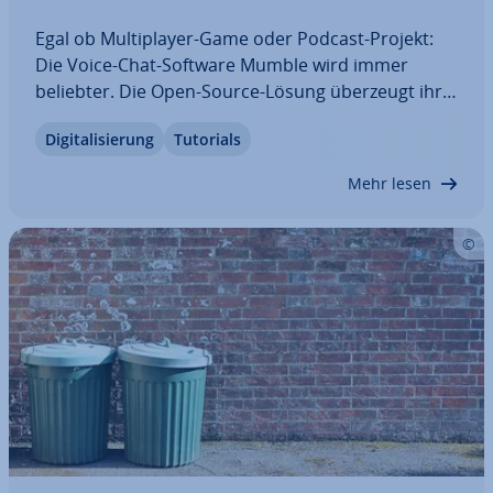
Egal ob Mul­ti­play­er-Game oder Podcast-Projekt:
Die Voice-Chat-Software Mumble wird immer
beliebter. Die Open-Source-Lösung überzeugt ihre
Nutzer durch einen schlanken Aufbau trotz vieler
Di­gi­ta­li­sie­rung
Tutorials
Funk­tio­nen. Ein weiterer Vorteil: Jeder kann einen
eigenen Mumble-Server erstellen. Wir…
Mehr lesen