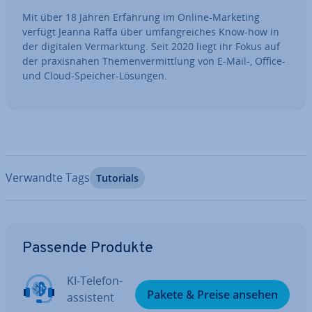
Mit über 18 Jahren Erfahrung im Online-Marketing
verfügt Jeanna Raffa über um­fang­rei­ches Know-how in
der digitalen Ver­mark­tung. Seit 2020 liegt ihr Fokus auf
der pra­xis­na­hen The­men­ver­mitt­lung von E-Mail-, Office-
und Cloud-Speicher-Lösungen.
Verwandte Tags
Tutorials
Zum Hauptmenü
Passende Produkte
KI-Te­le­fon­
Pakete & Preise ansehen
as­sis­tent