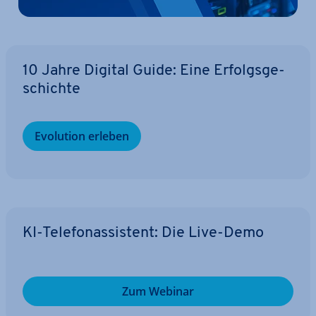
10 Jahre Digital Guide: Eine Er­folgs­ge­
schich­te
Evolution erleben
KI-Te­le­fon­as­sis­tent: Die Live-Demo
Zum Webinar