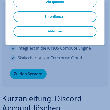
Akzeptieren
Free Cloud Server Trial
Einstellungen
Virtual Private Server auf En­ter­pri­se-
Level
Ablehnen
KVM-basierte vServer für Ent­wick­ler
In­te­griert in die IONOS Compute Engine
Ska­lier­bar bis zur En­ter­pri­se-Cloud
Zu den Servern
Kurz­an­lei­tung: Discord-
Account löschen