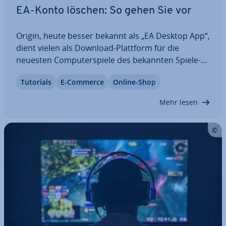
EA-Konto löschen: So gehen Sie vor
Origin, heute besser bekannt als „EA Desktop App“,
dient vielen als Download-Plattform für die
neuesten Com­pu­ter­spie­le des bekannten Spie­le­
her­stel­lers EA (Elec­tro­nic Arts). Für den Download
Tutorials
E-Commerce
Online-Shop
der Spiele benötigen Nutzer einen EA-Account.
Wer das Konto jedoch nicht mehr nutzt,…
Mehr lesen