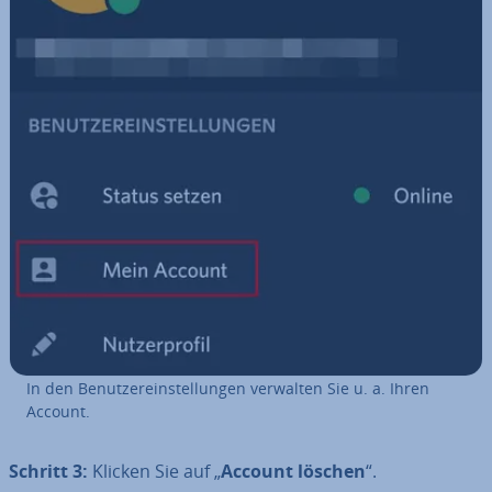
In den Be­nut­zer­ein­stel­lun­gen verwalten Sie u. a. Ihren
Account.
Schritt 3:
Klicken Sie auf „
Account löschen
“.