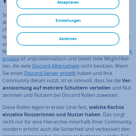
Was sind Discord-Rollen?
Akzeptieren
Schon längst ist Discord viel mehr als nur ein On­line­
Einstellungen
dienst für Ga­me­rin­nen und Gamer. Durch ihre zahl­rei­
chen In­di­vi­dua­li­sie­rungs­op­tio­nen ist die Plattform mitt­
ler­wei­le auch weit über diese Community hinaus beliebt
Ablehnen
und wird von Un­ter­neh­men, Marken oder Me­di­en­schaf­
fen­den genutzt. Die Kom­mu­ni­ka­ti­on mit der eigenen
Ziel­
grup­pe
ist un­pro­ble­ma­tisch und bietet viele Mög­lich­kei­
ten, die viele
Discord-Al­ter­na­ti­ven
nicht besitzen. Wenn
Sie einen
Discord-Server erstellt
haben und Ihre
Community diesen nutzt, ist es sinnvoll, dass Sie die
Ver­
ant­wor­tung auf mehrere Schultern verteilen
und Nut­
ze­rin­nen und Nutzern bei Discord Rollen zuweisen.
Diese Rollen legen in erster Linie fest,
welche Rechte
einzelne Nut­ze­rin­nen und Nutzer haben
. Das sorgt
nicht nur für eine Hier­ar­chie innerhalb Ihrer Community,
sondern erhöht auch die Si­cher­heit und ver­bes­sert den