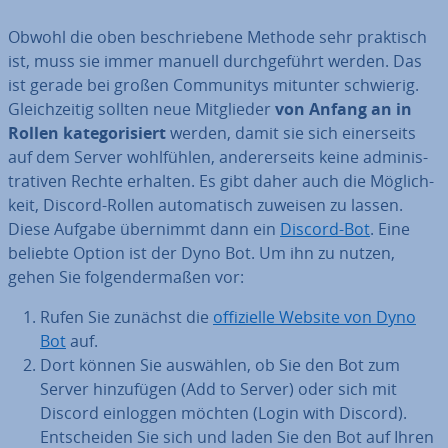
Obwohl die oben be­schrie­be­ne Methode sehr praktisch
ist, muss sie immer manuell durch­ge­führt werden. Das
ist gerade bei großen Com­mu­ni­tys mitunter schwierig.
Gleich­zei­tig sollten neue Mit­glie­der
von Anfang an in
Rollen ka­te­go­ri­siert
werden, damit sie sich ei­ner­seits
auf dem Server wohl­füh­len, an­de­rer­seits keine ad­mi­nis­
tra­ti­ven Rechte erhalten. Es gibt daher auch die Mög­lich­
keit, Discord-Rollen au­to­ma­tisch zuweisen zu lassen.
Diese Aufgabe übernimmt dann ein
Discord-Bot
. Eine
beliebte Option ist der Dyno Bot. Um ihn zu nutzen,
gehen Sie fol­gen­der­ma­ßen vor:
Rufen Sie zunächst die
of­fi­zi­el­le Website von Dyno
Bot
auf.
Dort können Sie auswählen, ob Sie den Bot zum
Server hin­zu­fü­gen (Add to Server) oder sich mit
Discord einloggen möchten (Login with Discord).
Ent­schei­den Sie sich und laden Sie den Bot auf Ihren