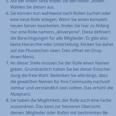
Auf der linken Seite finden Sie den Reiter „Rollen“.
Wählen Sie diesen aus.
Sie können nun wahlweise nach Rollen suchen oder
eine neue Rolle anlegen. Wenn Sie einen komplett
neuen Server be­ar­bei­ten, finden Sie hier zu Anfang
nur eine Rolle namens „@everyone“. Diese definiert
die Be­rech­ti­gun­gen für alle Mit­glie­der. Es gibt also
keine Hier­ar­chie oder Un­ter­tei­lung. Klicken Sie daher
auf das Plus­zei­chen oben. Dies öffnet ein Drop-
down-Menü.
An dieser Stelle müssen Sie der Rolle einen Namen
geben. Grund­sätz­lich haben Sie bei dieser Ent­schei­
dung die freie Wahl. Bedenken Sie al­ler­dings, dass
die gewählten Namen für Ihre Community nach­voll­
zieh­bar und ver­ständ­lich sein sollten. Das erhöht die
Akzeptanz.
Sie haben die Mög­lich­keit, der Rolle auch eine Farbe
zu­zu­ord­nen. Das kann zur besseren Übersicht
dienen. Mit­glie­der oder Rollen mit be­stimm­ten Be­