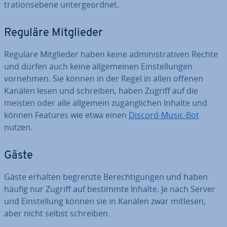
tra­ti­ons­ebe­ne un­ter­ge­ord­net.
Reguläre Mit­glie­der
Reguläre Mit­glie­der haben keine ad­mi­nis­tra­ti­ven Rechte
und dürfen auch keine all­ge­mei­nen Ein­stel­lun­gen
vornehmen. Sie können in der Regel in allen offenen
Kanälen lesen und schreiben, haben Zugriff auf die
meisten oder alle allgemein zu­gäng­li­chen Inhalte und
können Features wie etwa einen
Discord-Music-Bot
nutzen.
Gäste
Gäste erhalten begrenzte Be­rech­ti­gun­gen und haben
häufig nur Zugriff auf bestimmte Inhalte. Je nach Server
und Ein­stel­lung können sie in Kanälen zwar mitlesen,
aber nicht selbst schreiben.