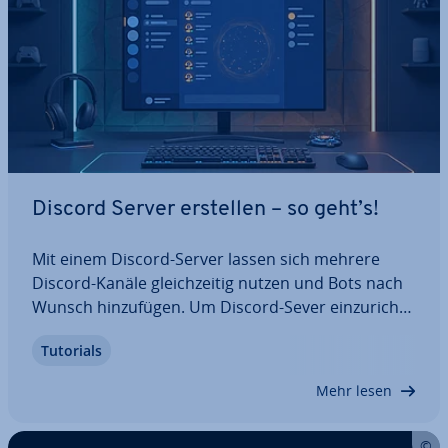
Discord Server erstellen – so geht’s!
Mit einem Discord-Server lassen sich mehrere
Discord-Kanäle gleich­zei­tig nutzen und Bots nach
Wunsch hin­zu­fü­gen. Um Discord-Sever ein­zu­rich­
ten, sind lediglich ein kos­ten­lo­ser Discord-Account
Tutorials
und die Discord-App er­for­der­lich. Sobald der
Server auf­ge­setzt ist, lässt sich zum…
Mehr lesen