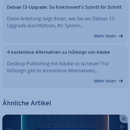
Debian 13-Upgrade: So funk­tio­niert’s Schritt für Schritt
Diese Anleitung zeigt Ihnen, wie Sie ein Debian 13-
Upgrade durch­füh­ren, Ihr System…
Mehr lesen
4 kos­ten­lo­se Al­ter­na­ti­ven zu InDesign von Adobe
Desktop-Pu­bli­shing mit Adobe ist zu teuer? Für
InDesign gibt es kos­ten­lo­se Al­ter­na­ti­ven,…
Mehr lesen
Ähnliche Artikel