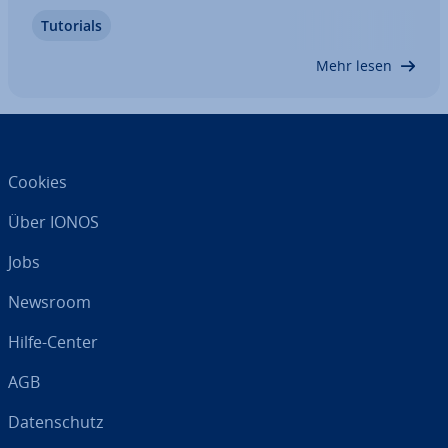
Sie diese auf den Discord Invite Link wei­ter­lei­ten.
Tutorials
Erfahren Sie hier, worauf Sie bei der Ver­bin­dung
Ihrer Domain mit Discord achten…
Mehr lesen
Cookies
Über IONOS
Jobs
Newsroom
Hilfe-Center
AGB
Da­ten­schutz