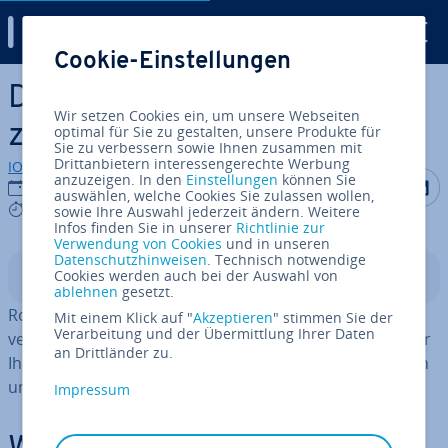
Digital Guide
Cookie-Einstellungen
Zum Haupt­in­halt springen
Discord: Rollen erstellen und
Wir setzen Cookies ein, um unsere Webseiten
zuweisen
optimal für Sie zu gestalten, unsere Produkte für
Sie zu verbessern sowie Ihnen zusammen mit
Drittanbietern interessengerechte Werbung
IONOS Redaktion
anzuzeigen. In den
Einstellungen
können Sie
Auf Facebo
Auf Tw
A
05.12.2023
auswählen, welche Cookies Sie zulassen wollen,
7 mins
sowie Ihre Auswahl jederzeit ändern. Weitere
Infos finden Sie in unserer
Richtlinie zur
Verwendung von Cookies
und in unseren
Datenschutzhinweisen
. Technisch notwendige
Cookies werden auch bei der Auswahl von
In­halts­ver­zeich­nis
ablehnen
gesetzt.
Rollen helfen Ihnen dabei, Ihren Server besser zu
Mit einem Klick auf "
Akzeptieren
" stimmen Sie der
Verarbeitung und der Übermittlung Ihrer Daten
verwalten und Aufgaben zu de­le­gie­ren. Hier erklären wir
an Drittländer zu.
Ihnen Schritt für Schritt, wie Sie Discord-Rollen erstellen
und zuweisen.
Impressum