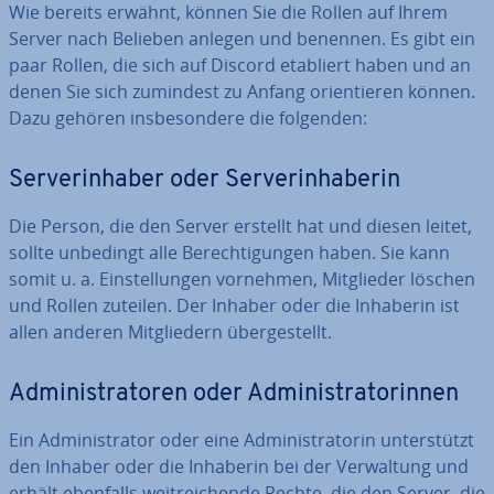
Wie bereits erwähnt, können Sie die Rollen auf Ihrem
Server nach Belieben anlegen und benennen. Es gibt ein
paar Rollen, die sich auf Discord etabliert haben und an
denen Sie sich zumindest zu Anfang ori­en­tie­ren können.
Dazu gehören ins­be­son­de­re die folgenden:
Ser­ver­in­ha­ber oder Ser­ver­in­ha­be­rin
Die Person, die den Server erstellt hat und diesen leitet,
sollte unbedingt alle Be­rech­ti­gun­gen haben. Sie kann
somit u. a. Ein­stel­lun­gen vornehmen, Mit­glie­der löschen
und Rollen zuteilen. Der Inhaber oder die Inhaberin ist
allen anderen Mit­glie­dern über­ge­stellt.
Ad­mi­nis­tra­to­ren oder Ad­mi­nis­tra­to­rin­nen
Ein Ad­mi­nis­tra­tor oder eine Ad­mi­nis­tra­to­rin un­ter­stützt
den Inhaber oder die Inhaberin bei der Ver­wal­tung und
erhält ebenfalls weit­rei­chen­de Rechte, die den Server, die