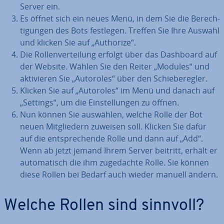
Server ein.
Es öffnet sich ein neues Menü, in dem Sie die Be­rech­
ti­gun­gen des Bots festlegen. Treffen Sie Ihre Auswahl
und klicken Sie auf „Authorize“.
Die Rol­len­ver­tei­lung erfolgt über das Dashboard auf
der Website. Wählen Sie den Reiter „Modules“ und
ak­ti­vie­ren Sie „Autoroles“ über den Schie­be­reg­ler.
Klicken Sie auf „Autoroles“ im Menü und danach auf
„Settings“, um die Ein­stel­lun­gen zu öffnen.
Nun können Sie auswählen, welche Rolle der Bot
neuen Mit­glie­dern zuweisen soll. Klicken Sie dafür
auf die ent­spre­chen­de Rolle und dann auf „Add“.
Wenn ab jetzt jemand Ihrem Server beitritt, erhält er
au­to­ma­tisch die ihm zu­ge­dach­te Rolle. Sie können
diese Rollen bei Bedarf auch wieder manuell ändern.
Welche Rollen sind sinnvoll?