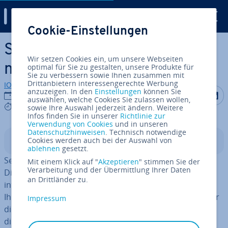
Digital Guide
Cookie-Einstellungen
Zum Haupt­in­halt springen
Skype-Konto löschen: Das
Wir setzen Cookies ein, um unsere Webseiten
müssen Sie beachten
optimal für Sie zu gestalten, unsere Produkte für
Sie zu verbessern sowie Ihnen zusammen mit
Drittanbietern interessengerechte Werbung
IONOS Redaktion
anzuzeigen. In den
Einstellungen
können Sie
Auf Facebo
Auf Tw
A
04.08.2025
auswählen, welche Cookies Sie zulassen wollen,
5 mins
sowie Ihre Auswahl jederzeit ändern. Weitere
Infos finden Sie in unserer
Richtlinie zur
Verwendung von Cookies
und in unseren
Datenschutzhinweisen
. Technisch notwendige
Cookies werden auch bei der Auswahl von
In­halts­ver­zeich­nis
ablehnen
gesetzt.
Seit Mai 2025 wird Skype nicht mehr als ei­gen­stän­di­ger
Mit einem Klick auf "
Akzeptieren
" stimmen Sie der
Verarbeitung und der Übermittlung Ihrer Daten
Dienst angeboten, sondern ist in Microsoft Teams Free
an Drittländer zu.
in­te­griert. Um Ihr Skype-Konto zu löschen, müssen Sie
Ihr gesamtes
Microsoft-Konto löschen
. Dies erfolgt über
Impressum
die Microsoft-Konto-Website, da Skype jetzt ein Teil
dieses Kontos ist.