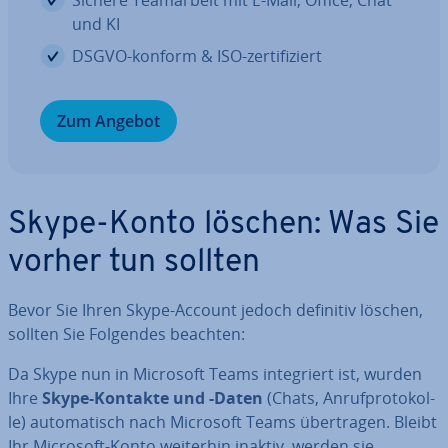
Sichere Team­ar­beit mit E-Mail, Office, Chat
und KI
DSGVO-konform & ISO-zer­ti­fi­ziert
Zum Angebot
Skype-Konto löschen: Was Sie
vorher tun sollten
Bevor Sie Ihren Skype-Account jedoch definitiv löschen,
sollten Sie Folgendes beachten:
Da Skype nun in Microsoft Teams in­te­griert ist, wurden
Ihre
Skype-Kontakte und -Daten
(Chats, An­ruf­pro­to­kol­
le) au­to­ma­tisch nach Microsoft Teams über­tra­gen. Bleibt
Ihr Microsoft-Konto weiterhin inaktiv, werden sie