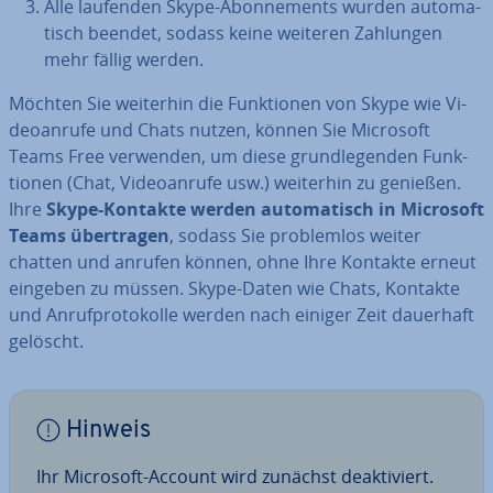
Alle laufenden Skype-Abon­ne­ments wurden au­to­ma­
tisch beendet, sodass keine weiteren Zahlungen
mehr fällig werden.
Möchten Sie weiterhin die Funk­tio­nen von Skype wie Vi­
deo­an­ru­fe und Chats nutzen, können Sie Microsoft
Teams Free verwenden, um diese grund­le­gen­den Funk­
tio­nen (Chat, Vi­deo­an­ru­fe usw.) weiterhin zu genießen.
Ihre
Skype-Kontakte werden au­to­ma­tisch in Microsoft
Teams über­tra­gen
, sodass Sie pro­blem­los weiter
chatten und anrufen können, ohne Ihre Kontakte erneut
eingeben zu müssen. Skype-Daten wie Chats, Kontakte
und An­ruf­pro­to­kol­le werden nach einiger Zeit dauerhaft
gelöscht.
Hinweis
Ihr Microsoft-Account wird zunächst de­ak­ti­viert.