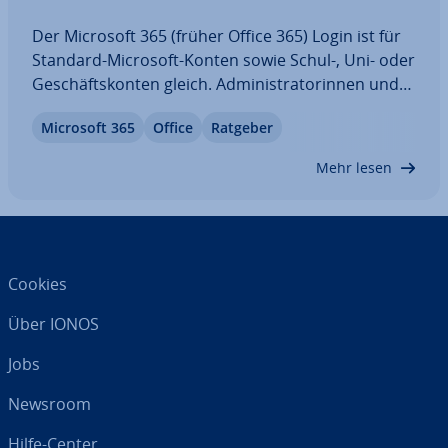
Der Microsoft 365 (früher Office 365) Login ist für
Standard-Microsoft-Konten sowie Schul-, Uni- oder
Ge­schäfts­kon­ten gleich. Ad­mi­nis­tra­to­rin­nen und
Ad­mi­nis­tra­to­ren wiederum melden sich über das
Microsoft 365
Office
Ratgeber
Microsoft 365 Admin Center an. Nach einem Login
stehen Ihnen je nach Abo-Plan…
Mehr lesen
Cookies
Über IONOS
Jobs
Newsroom
Hilfe-Center