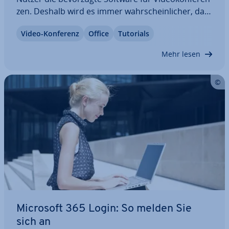
zen. Deshalb wird es immer wahr­schein­li­cher, dass
man eine Einladung zu einem Treffen in dieser
Video-Konferenz
Office
Tutorials
Anwendung erhält. Doch wie kann man an einem
Zoom-Meeting teil­neh­men, wenn man…
Mehr lesen
Microsoft 365 Login: So melden Sie
sich an