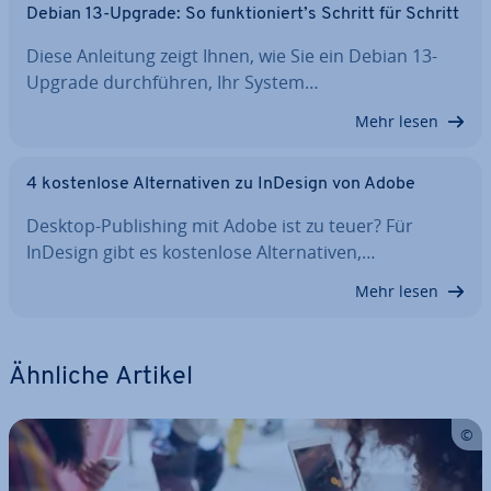
Debian 13-Upgrade: So funk­tio­niert’s Schritt für Schritt
Diese Anleitung zeigt Ihnen, wie Sie ein Debian 13-
Upgrade durch­füh­ren, Ihr System…
Mehr lesen
4 kos­ten­lo­se Al­ter­na­ti­ven zu InDesign von Adobe
Desktop-Pu­bli­shing mit Adobe ist zu teuer? Für
InDesign gibt es kos­ten­lo­se Al­ter­na­ti­ven,…
Mehr lesen
Ähnliche Artikel