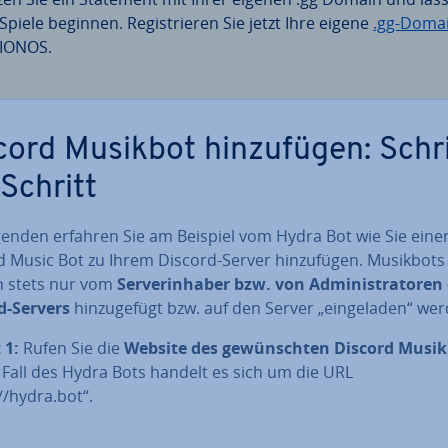
Spiele beginnen. Re­gis­trie­ren Sie jetzt Ihre eigene
.gg-Doma
 IONOS.
cord Musikbot hin­zu­fü­gen: Schri
-Schritt
genden erfahren Sie am Beispiel vom Hydra Bot wie Sie eine
 Music Bot zu Ihrem Discord-Server hin­zu­fü­gen. Musikbots
 stets nur vom
Ser­ver­in­ha­ber bzw. von Ad­mi­nis­tra­to­ren
d-Servers
hin­zu­ge­fügt bzw. auf den Server „ein­ge­la­den“ we
 1:
Rufen Sie die
Website des ge­wünsch­ten Discord Musi
 Fall des Hydra Bots handelt es sich um die URL
//hydra.bot“.