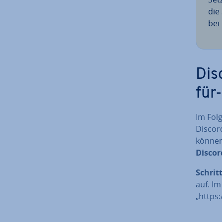
die 
bei
Dis
für
Im Fol
Discord
können
Discor
Schritt
auf. Im
„https: