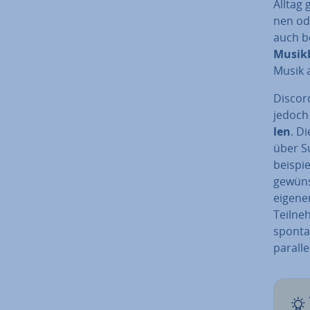
Alltag 
nen ode
auch b
Musik
Musik a
Discord
jedoch 
len
. D
über Su
bei­spi
ge­wün
eigenen
Teil­ne
spontan
parall