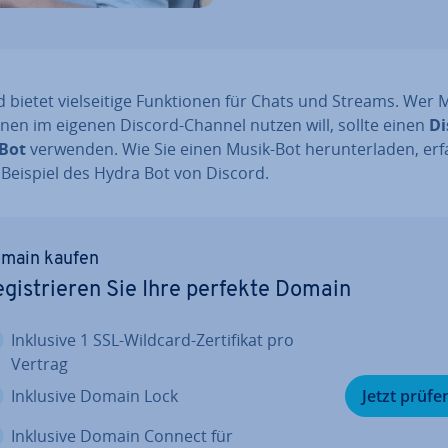
 bietet viel­sei­ti­ge Funk­tio­nen für Chats und Streams. Wer M
o­nen im eigenen Discord-Channel nutzen will, sollte einen
Di
Bot
verwenden. Wie Sie einen Musik-Bot her­un­ter­la­den, er
 Beispiel des Hydra Bot von Discord.
main kaufen
­gis­trie­ren Sie Ihre perfekte Domain
Inklusive 1 SSL-Wildcard-Zer­ti­fi­kat pro
Vertrag
Inklusive Domain Lock
Jetzt prüfe
Inklusive Domain Connect für