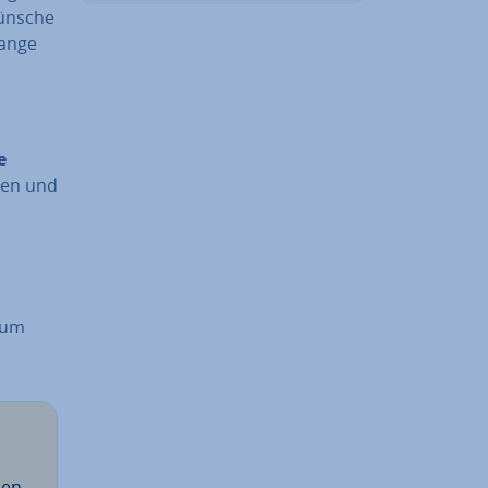
ün­sche
an­ge
e
hen und
 zum
sen