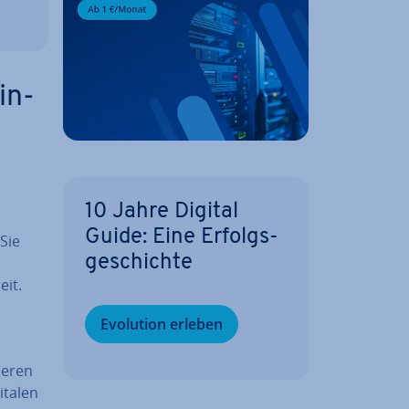
in­
10 Jahre Digital
Guide: Eine Er­folgs­
 Sie
ge­schich­te
eit.
Evolution erleben
gieren
italen