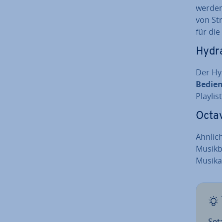
werden 
von Str
für die
Hydr
Der Hy
Bedie
Play­li
Octa
Ähnlich
Musikbo
Mu­sika
Set