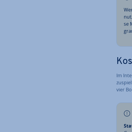
Wer
nut
se 
gra
Kos
Im Inte
zu­spie
vier Bo
Sta