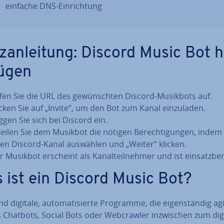
einfache DNS-Ein­rich­tung
z­an­lei­tung: Discord Music Bot h
ü­gen
fen Sie die URL des ge­wünsch­ten Discord-Musikbots auf.
icken Sie auf „Invite“, um den Bot zum Kanal ein­zu­la­den.
ggen Sie sich bei Discord ein.
teilen Sie dem Musikbot die nötigen Be­rech­ti­gun­gen, indem
ren Discord-Kanal auswählen und „Weiter“ klicken.
 Musikbot erscheint als Ka­nal­teil­neh­mer und ist ein­satz­be­r
 ist ein Discord Music Bot?
nd digitale, au­to­ma­ti­sier­te Programme, die ei­gen­stän­dig a
 Chatbots, Social Bots oder Web­craw­ler in­zwi­schen zum dig