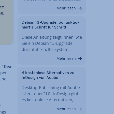
ice
Mehr lesen
ne.
.
Debian 13-Upgrade: So funk­tio­
niert’s Schritt für Schritt
Diese Anleitung zeigt Ihnen, wie
Sie ein Debian 13-Upgrade
durch­füh­ren, Ihr System…
Mehr lesen
auf
fast
 per
4 kos­ten­lo­se Al­ter­na­ti­ven zu
InDesign von Adobe
 und
Desktop-Pu­bli­shing mit Adobe
ist zu teuer? Für InDesign gibt
es kos­ten­lo­se Al­ter­na­ti­ven,…
ot
Mehr lesen
ongs