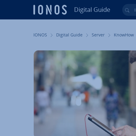
Digital Guide
Ihr
Zum Haupt­in­halt springen
IONOS
Digital Guide
Server
KnowHow