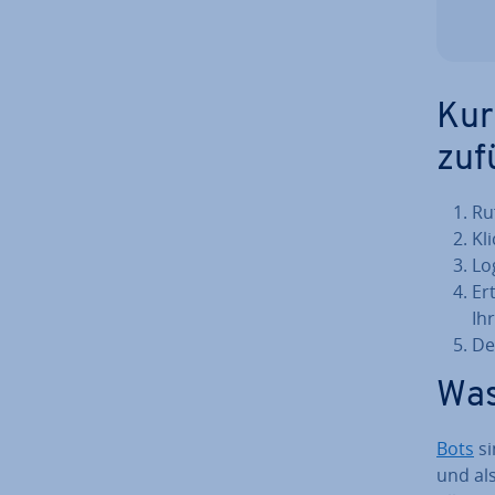
Kur
zu­f
Ru
Kl
Lo
Er
Ih
Der
Was
Bots
si
und als