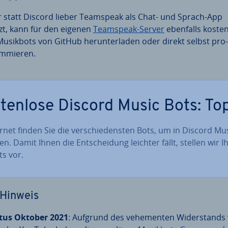
 statt Discord lieber Teamspeak als Chat- und Sprach-App
zt, kann für den eigenen
Teamspeak-Server
ebenfalls kos­ten
Musikbots von GitHub her­un­ter­la­den oder direkt selbst pro­
m­mie­ren.
­ten­lo­se Discord Music Bots: To
rnet finden Sie die ver­schie­dens­ten Bots, um in Discord Mu
­len. Damit Ihnen die Ent­schei­dung leichter fällt, stellen wir 
ts vor.
Hinweis
tus Oktober 2021
: Aufgrund des ve­he­men­ten Wi­der­stands