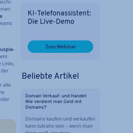
­schi­
kommen
KI-Te­le­fon­as­sis­tent:
le
Die Live-Demo
treams
Zum Webinar
u­spie­
ieht
 Links,
 der
Beliebte Artikel
 alle
che
Domain Verkauf- und Handel:
 oder
Wie verdient man Geld mit
Domains?
Domains kaufen und verkaufen
kann lukrativ sein – wenn man
denn weiß, wie man