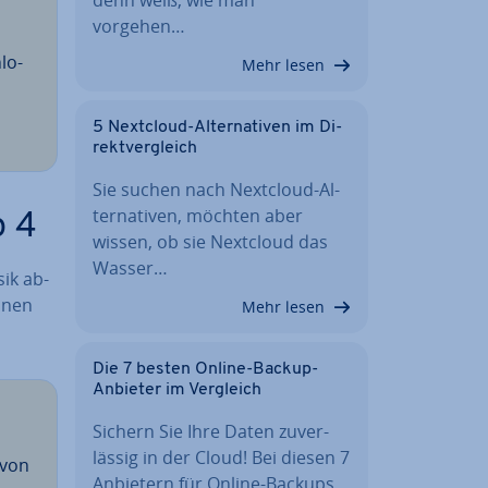
vorgehen…
­lo­
Mehr lesen
5 Nextcloud-Al­ter­na­ti­ven im Di­
rekt­ver­gleich
Sie suchen nach Nextcloud-Al­
ter­na­ti­ven, möchten aber
p 4
wissen, ob sie Nextcloud das
Wasser…
sik ab­
Ihnen
Mehr lesen
Die 7 besten Online-Backup-
Anbieter im Vergleich
Sichern Sie Ihre Daten zu­ver­
läs­sig in der Cloud! Bei diesen 7
 von
Anbietern für Online-Backups…