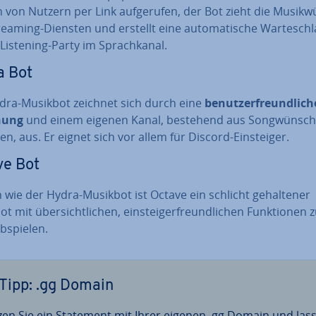
von Nutzern per Link auf­ge­ru­fen, der Bot zieht die Mu­sik­w
eaming-Diensten und erstellt eine au­to­ma­ti­sche War­te­schl
 Listening-Party im Sprach­ka­nal.
a Bot
dra-Musikbot zeichnet sich durch eine
be­nut­zer­freund­li­ch
nung
und einem eigenen Kanal, bestehend aus Songwün­sc
s­ten, aus. Er eignet sich vor allem für Discord-Ein­stei­ger.
ve Bot
 wie der Hydra-Musikbot ist Octave ein schlicht ge­hal­te­ner
t mit über­sicht­li­chen, ein­steig­er­freund­li­chen Funk­tio­nen
b­spie­len.
Tipp: .gg Domain
zen Sie ein Statement mit Ihrer eigenen .gg Domain und las