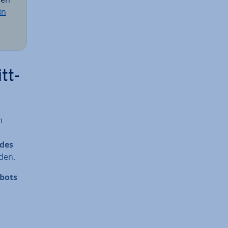
in
tt-
n
 des
rden.
kbots