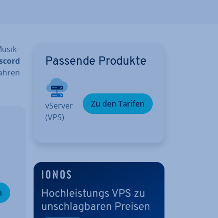
u­sik­
scord
Passende Produkte
fahren
Zu den Tarifen
vServer
(VPS)
n