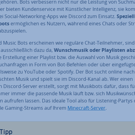
gehören. Bots ver­bes­sern nicht nur die Leistung von Such­ma
r bieten Kun­den­ser­vice mit Künst­li­cher In­tel­li­genz, sie 
ei Social-Net­wor­king-Apps wie Discord zum Einsatz.
Speziel
bots
er­mög­li­chen es Nutzern, während eines Chats oder S
b­zu­spie­len.
 Music Bots er­schei­nen wie reguläre Chat-Teil­neh­mer, sind
aus­schließ­lich dazu da,
Wunsch­mu­sik oder Play­lis­ten ab­z
ie Er­stel­lung einer Playlist bzw. die Auswahl von Musik gesch
ch­an­fra­gen in Form von Bot-Befehlen oder über ein­ge­füg­te
els­wei­se zu YouTube oder Spotify. Der Bot sucht online nach
sch­ten Musik und spielt sie im Discord-Kanal ab. Wer einen
 Discord-Server erstellt, sorgt mit Musikbots dafür, dass für
h­mer immer die passende Musik läuft bzw. sich Mu­sik­wün­s
 aufrufen lassen. Das ideale Tool also für Listening-Partys
ele Gaming-Streams auf Ihrem
Minecraft-Server
.
Tipp