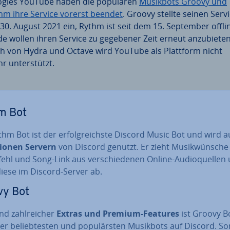
gles YouTube haben die populären
Musikbots Groovy und
hm ihre Service vorerst beendet
. Groovy stellte seinen Serv
30. August 2021 ein, Rythm ist seit dem 15. September offli
de wollen ihren Service zu gegebener Zeit erneut an­zu­bie­ten
h von Hydra und Octave wird YouTube als Plattform nicht
r un­ter­stützt.
m Bot
hm Bot ist der er­folg­reichs­te Discord Music Bot und wird 
lionen Servern
von Discord genutzt. Er zieht Mu­sik­wün­sche
ehl und Song-Link aus ver­schie­de­nen Online-Au­dio­quel­len
diese im Discord-Server ab.
vy Bot
d zahl­rei­cher
Extras und Premium-Features
ist Groovy B
er be­lieb­tes­ten und po­pu­lärs­ten Musikbots auf Discord. S