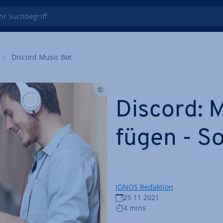
 Such­be­griff
Discord Music Bot
Discord: M
fü­gen - So
IONOS Redaktion
25.11.2021
4 mins