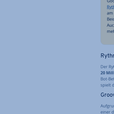
Goo
Ryt
am 
Bei
Auc
meh
Ryth
Der Ryt
20 Mil
Bot-Bef
spielt 
Groo
Aufgrun
einer d