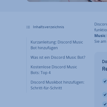
Discord
In­halts­ver­zeich­nis
funk­ti
Music 
Sie am
Kurz­an­lei­tung: Discord Music
Bot hin­zu­fü­gen
Was ist ein Discord Music Bot?
Do
Kos­ten­lo­se Discord Music
Re
Bots: Top 4
Discord Musikbot hin­zu­fü­gen:
Schritt-für-Schritt