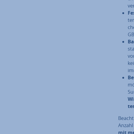
ve
Fes
te
ch
GB
Ba
sta
vo
ke
im
Be
mö
Su
Wi
te
Beachte
Anzahl 
mit me