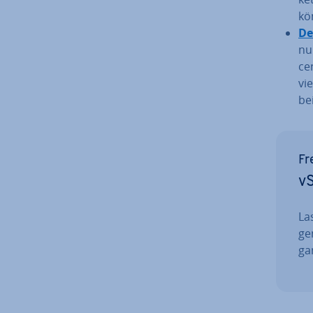
kön
De
nur
cen
vi
be
Fr
vS
La
ge
ga