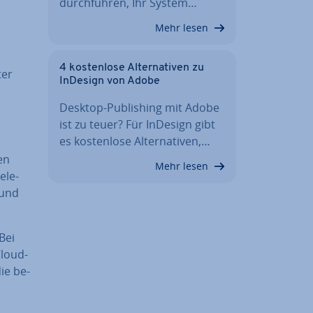
durch­füh­ren, Ihr System…
Mehr lesen
4 kos­ten­lo­se Al­ter­na­ti­ven zu
ter
InDesign von Adobe
Desktop-Pu­bli­shing mit Adobe
ist zu teuer? Für InDesign gibt
es kos­ten­lo­se Al­ter­na­ti­ven,…
en
Mehr lesen
­le­
und
 Bei
Cloud-
die be­