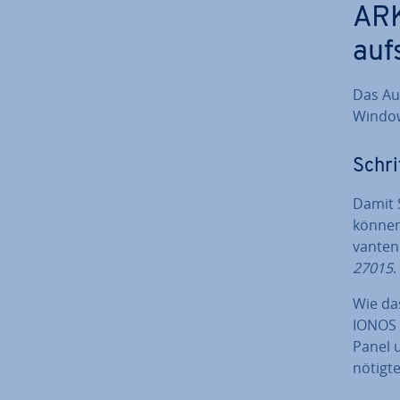
ARK
auf
Das Au
Window
Schri
Damit S
können,
van­ten
27015
.
Wie das
IONOS 
Panel u
nö­tig­t