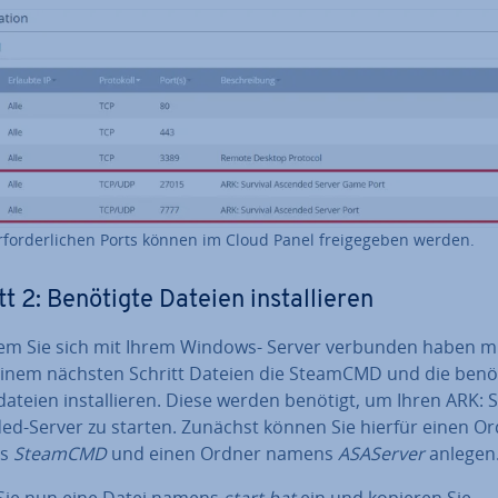
r­for­der­li­chen Ports können im Cloud Panel frei­ge­ge­ben werden.
tt 2: Benötigte Dateien in­stal­lie­ren
m Sie sich mit Ihrem Windows- Server verbunden haben 
einem nächsten Schritt Dateien die SteamCMD und die be­nö­t
­da­tei­en in­stal­lie­ren. Diese werden benötigt, um Ihren ARK: 
ed-Server zu starten. Zunächst können Sie hierfür einen O
ns
SteamCMD
und einen Ordner namens
ASAServer
anlegen
Sie nun eine Datei namens
start.bat
ein und kopieren Sie