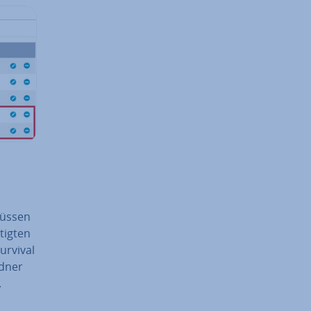
müssen
ig­ten
Survival
rdner
.