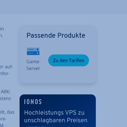
in
n.
Passende Produkte
Zu den Tarifen
Game-
er auf­
Server
n­for­
n ARK:
s­tens
lt, das
pre­
AM