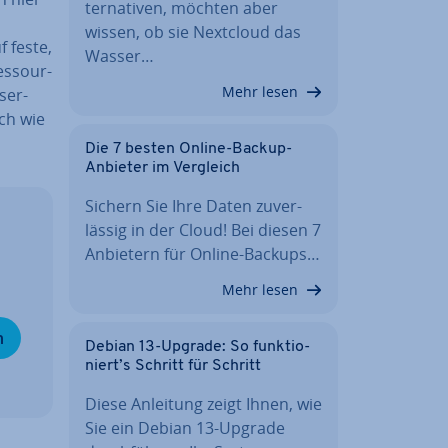
ter­na­ti­ven, möchten aber
wissen, ob sie Nextcloud das
f feste,
Wasser…
es­sour­
Mehr lesen
­ser­
ch wie
Die 7 besten Online-Backup-
Anbieter im Vergleich
Sichern Sie Ihre Daten zu­ver­
läs­sig in der Cloud! Bei diesen 7
Anbietern für Online-Backups…
Mehr lesen
n
Debian 13-Upgrade: So funk­tio­
niert’s Schritt für Schritt
Diese Anleitung zeigt Ihnen, wie
Sie ein Debian 13-Upgrade