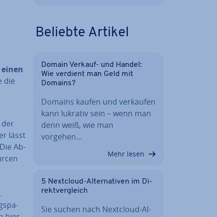
Beliebte Artikel
Domain Verkauf- und Handel:
 einen
Wie verdient man Geld mit
e die
Domains?
Domains kaufen und verkaufen
kann lukrativ sein – wenn man
 der
denn weiß, wie man
er lässt
vorgehen…
 Die Ab­
Mehr lesen
ur­cen
5 Nextcloud-Al­ter­na­ti­ven im Di­
rekt­ver­gleich
.
gs­pa­
Sie suchen nach Nextcloud-Al­
h hier