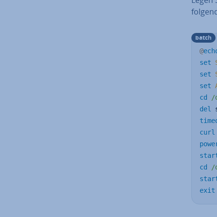
folgend
batch
@
ech
set
set
set
cd
/
del
 
time
curl
powe
star
cd
/
star
exit