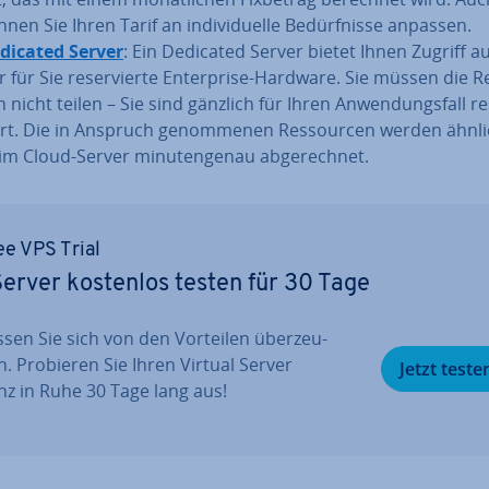
nen Sie Ihren Tarif an in­di­vi­du­el­le Be­dürf­nis­se anpassen.
dicated Server
: Ein Dedicated Server bietet Ihnen Zugriff au
 für Sie re­ser­vier­te En­ter­pri­se-Hardware. Sie müssen die R
 nicht teilen – Sie sind gänzlich für Ihren An­wen­dungs­fall re
ert. Die in Anspruch ge­nom­me­nen Res­sour­cen werden ähnli
im Cloud-Server mi­nu­ten­ge­nau ab­ge­rech­net.
ee VPS Trial
erver kostenlos testen für 30 Tage
ssen Sie sich von den Vorteilen über­zeu­
n. Probieren Sie Ihren Virtual Server
Jetzt teste
nz in Ruhe 30 Tage lang aus!