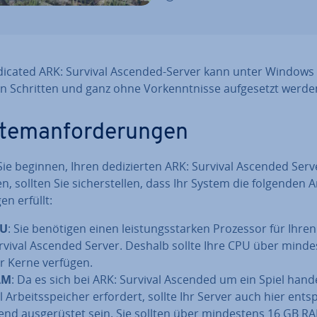
dicated ARK: Survival Ascended-Server kann unter Windows 
 Schritten und ganz ohne Vor­kennt­nis­se auf­ge­setzt werde
tem­an­for­de­run­gen
ie beginnen, Ihren de­di­zier­ten ARK: Survival Ascended Serv
zen, sollten Sie si­cher­stel­len, dass Ihr System die folgenden A
gen erfüllt:
PU
: Sie benötigen einen leis­tungs­star­ken Prozessor für Ihre
rvival Ascended Server. Deshalb sollte Ihre CPU über min­de
er Kerne verfügen.
AM
: Da es sich bei ARK: Survival Ascended um ein Spiel hande
l Ar­beits­spei­cher erfordert, sollte Ihr Server auch hier ent­s
end aus­ge­rüs­tet sein. Sie sollten über min­des­tens 16 GB R