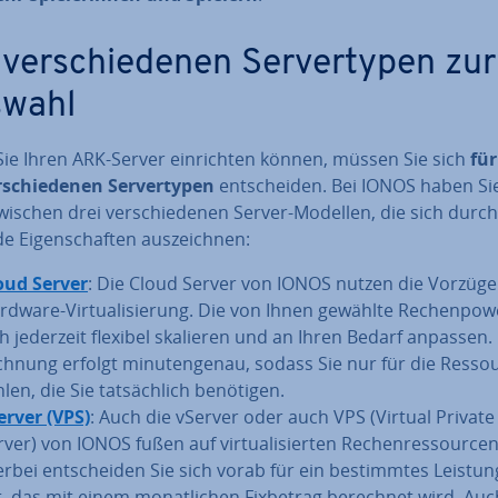
ver­schie­de­nen Ser­ver­ty­pen zur
wahl
ie Ihren ARK-Server ein­rich­ten können, müssen Sie sich
für
­schie­de­nen Ser­ver­ty­pen
ent­schei­den. Bei IONOS haben Si
ischen drei ver­schie­de­nen Server-Modellen, die sich durch
e Ei­gen­schaf­ten aus­zeich­nen:
oud Server
: Die Cloud Server von IONOS nutzen die Vorzüge
rdware-Vir­tua­li­sie­rung. Die von Ihnen gewählte Re­chen­pow
ch jederzeit flexibel skalieren und an Ihren Bedarf anpassen.
ch­nung erfolgt mi­nu­ten­ge­nau, sodass Sie nur für die Res­so
len, die Sie tat­säch­lich benötigen.
erver (VPS)
: Auch die vServer oder auch VPS (Virtual Private
ver) von IONOS fußen auf vir­tua­li­sier­ten Re­chen­res­sour­cen
erbei ent­schei­den Sie sich vorab für ein be­stimm­tes Leis­tun
t, das mit einem mo­nat­li­chen Fixbetrag berechnet wird. Auc