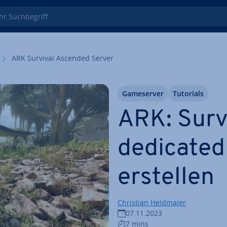
 Such­be­griff
ARK Survival Ascended Server
Game­ser­ver
Tutorials
ARK: Surv
dedicated
erstellen
Christian Heldmaier
07.11.2023
7 mins