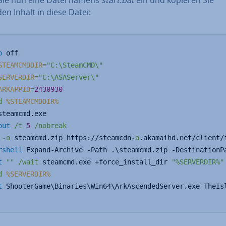
en Inhalt in diese Datei:
o
 off
STEAMCMDDIR
=
"C:\SteamCMD\"
SERVERDIR
=
"C:\ASAServer\"
ARKAPPID
=
2430930
d
%STEAMCMDDIR%
steamcmd.exe
out
/t
5
/nobreak
-o
 steamcmd.zip https://steamcdn
-a
.akamaihd.net/client/
rshell
 Expand-Archive -Path .\steamcmd.zip -DestinationP
t
""
/wait
 steamcmd.exe +force_install_dir 
"%SERVERDIR%"
d
%SERVERDIR%
t
 ShooterGame\Binaries\Win64\ArkAscendedServer.exe TheIs