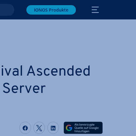
IONOS Produkte
ival Ascended
 Server
Auf Facebook teilen
Auf Twitter teilen
Auf LinkedIn teilen