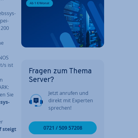
ebs­sys­
pei­
 200
ne
ONOS
/s ist
Fragen zum Thema
en
Server?
ARK:
Jetzt anrufen und
en Sie
direkt mit Experten
sys­
sprechen!
er
0721 / 509 57208
 steigt