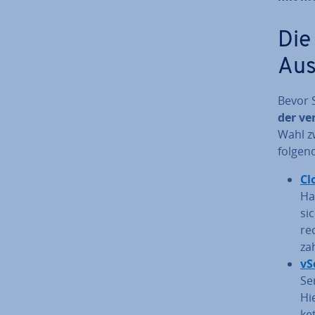
Die 
Aus
Bevor S
der ver
Wahl zw
folgend
Cl
Ha
si
re
zah
vS
Ser
Hi
ke