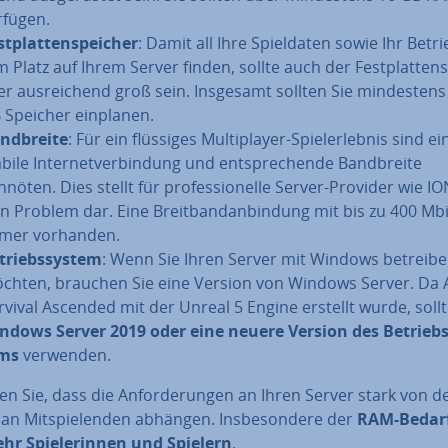
rfügen.
t­plat­ten­spei­cher
: Damit all Ihre Spiel­da­ten sowie Ihr Be­tri
m Platz auf Ihrem Server finden, sollte auch der Fest­plat­ten­s
er aus­rei­chend groß sein. Insgesamt sollten Sie min­des­tens
 Speicher einplanen.
nd­brei­te
: Für ein flüssiges Mul­ti­play­er-Spiel­erleb­nis sind ei
bile In­ter­net­ver­bin­dung und ent­spre­chen­de Band­brei­te
nnöten. Dies stellt für pro­fes­sio­nel­le Server-Provider wie I
in Problem dar. Eine Breit­band­an­bin­dung mit bis zu 400 Mbit
mer vorhanden.
­triebs­sys­tem
: Wenn Sie Ihren Server mit Windows betreib
chten, brauchen Sie eine Version von Windows Server. Da 
rvival Ascended mit der Unreal 5 Engine erstellt wurde, sollt
ndows Server 2019 oder eine neuere Version des Be­triebs­
ms
verwenden.
n Sie, dass die An­for­de­run­gen an Ihren Server stark von d
an Mit­spie­len­den abhängen. Ins­be­son­de­re der
RAM-Bedarf
hr Spie­le­rin­nen und Spielern
.