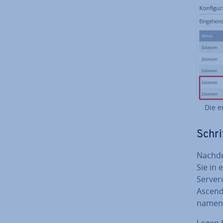
Die e
Schri
Nachde
Sie in 
Ser­ver
Ascend
name
Legen 