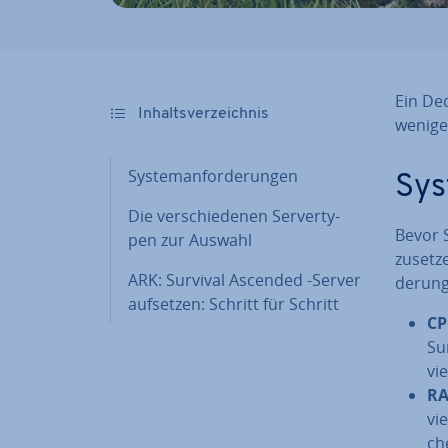
Ein De
In­halts­ver­zeich­nis
wenigen
Sys­tem­an­for­de­run­gen
Sys­
Die ver­schie­de­nen Ser­ver­ty­
Bevor S
pen zur Auswahl
zu­set­
ARK: Survival Ascended -Server
de­run­
aufsetzen: Schritt für Schritt
C
Su
vi
R
vie
ch