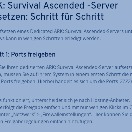
: Survival Ascended -Server
setzen: Schritt für Schritt
fsetzen eines Dedicated ARK: Survival Ascended-Servers un
s kann in wenigen Schritten erledigt werden.
tt 1: Ports freigeben
ie Ihren de­di­zier­ten ARK: Survival Ascended-Server aufsetz
 müssen Sie auf Ihrem System in einem ersten Schritt die re
 Ports freigeben. Hierbei handelt es sich um die Ports
7777
 funk­tio­niert, un­ter­schei­det sich je nach Hosting-Anbieter.
erfolgt die Freigabe einfach und mit nur wenigen Klicks im 
nter „Netzwerk“ > „Fire­wal­lein­stel­lun­gen“. Hier können Sie 
en Frei­ga­be­re­ge­lun­gen einfach hin­zu­fü­gen.