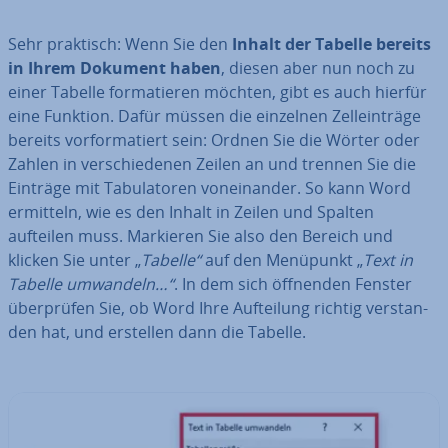
Sehr praktisch: Wenn Sie den
Inhalt der Tabelle bereits
in Ihrem Dokument haben
, diesen aber nun noch zu
einer Tabelle for­ma­tie­ren möchten, gibt es auch hierfür
eine Funktion. Dafür müssen die einzelnen Zellein­trä­ge
bereits vor­for­ma­tiert sein: Ordnen Sie die Wörter oder
Zahlen in ver­schie­de­nen Zeilen an und trennen Sie die
Einträge mit Ta­bu­la­to­ren von­ein­an­der. So kann Word
ermitteln, wie es den Inhalt in Zeilen und Spalten
aufteilen muss. Markieren Sie also den Bereich und
klicken Sie unter „
Tabelle“
auf den Menüpunkt „
Text in
Tabelle umwandeln…“
. In dem sich öffnenden Fenster
über­prü­fen Sie, ob Word Ihre Auf­tei­lung richtig ver­stan­
den hat, und erstellen dann die Tabelle.