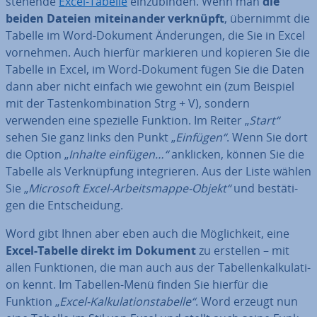
stehen­de
Excel-Tabelle
ein­zu­bin­den. Wenn man
die
beiden Dateien mit­ein­an­der verknüpft
, übernimmt die
Tabelle im Word-Dokument Än­de­run­gen, die Sie in Excel
vornehmen. Auch hierfür markieren und kopieren Sie die
Tabelle in Excel, im Word-Dokument fügen Sie die Daten
dann aber nicht einfach wie gewohnt ein (zum Beispiel
mit der Tas­ten­kom­bi­na­ti­on Strg + V), sondern
verwenden eine spezielle Funktion. Im Reiter „
Start“
sehen Sie ganz links den Punkt „
Einfügen“
. Wenn Sie dort
die Option „
Inhalte einfügen…“
anklicken, können Sie die
Tabelle als Ver­knüp­fung in­te­grie­ren. Aus der Liste wählen
Sie „
Microsoft Excel-Ar­beits­map­pe-Objekt“
und be­stä­ti­
gen die Ent­schei­dung.
Word gibt Ihnen aber eben auch die Mög­lich­keit, eine
Excel-Tabelle direkt im Dokument
zu erstellen – mit
allen Funk­tio­nen, die man auch aus der Ta­bel­len­kal­ku­la­ti­
on kennt. Im Tabellen-Menü finden Sie hierfür die
Funktion „
Excel-Kal­ku­la­ti­ons­ta­bel­le“
. Word erzeugt nun