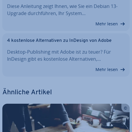
Diese Anleitung zeigt Ihnen, wie Sie ein Debian 13-
Upgrade durch­füh­ren, Ihr System…
Mehr lesen
4 kos­ten­lo­se Al­ter­na­ti­ven zu InDesign von Adobe
Desktop-Pu­bli­shing mit Adobe ist zu teuer? Für
InDesign gibt es kos­ten­lo­se Al­ter­na­ti­ven,…
Mehr lesen
Ähnliche Artikel