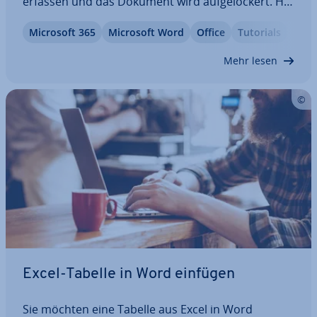
erfassen und das Dokument wird auf­ge­lo­ckert. Hat
man aber eine um­fang­rei­che Arbeit mit vielen
Microsoft 365
Microsoft Word
Office
Tutorials
Tabellen vor sich, kann ein Ver­zeich­nis am Ende
helfen, wichtige In­for­ma­tio­nen…
Mehr lesen
Excel-Tabelle in Word einfügen
Sie möchten eine Tabelle aus Excel in Word