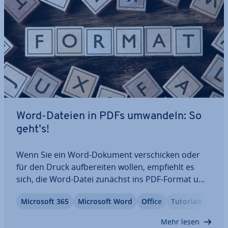
Word-Dateien in PDFs umwandeln: So
geht’s!
Wenn Sie ein Word-Dokument ver­schi­cken oder
für den Druck auf­be­rei­ten wollen, empfiehlt es
sich, die Word-Datei zunächst ins PDF-Format um­
zu­wan­deln. So können Sie si­cher­ge­hen, dass sich
Microsoft 365
Microsoft Word
Office
Tutorials
an der For­ma­tie­rung des Dokuments nichts
ändert – und auch andere können es nach­träg­lich
Mehr lesen