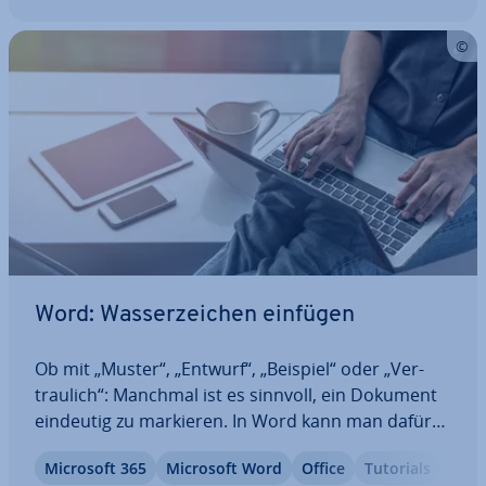
nicht…
Word: Was­ser­zei­chen einfügen
Ob mit „Muster“, „Entwurf“, „Beispiel“ oder „Ver­
trau­lich“: Manchmal ist es sinnvoll, ein Dokument
eindeutig zu markieren. In Word kann man dafür
Was­ser­zei­chen verwenden. Dieses prak­ti­sche Ge­
Microsoft 365
Microsoft Word
Office
Tutorials
stal­tungs­mit­tel lässt Text oder auch Grafiken