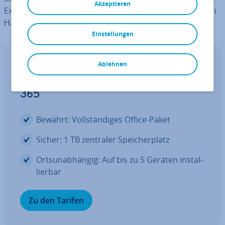
Akzeptieren
Excel: Word selbst bietet Funk­tio­nen dafür ebenfalls von
Haus aus.
Einstellungen
Ablehnen
Word mit Microsoft 365 Business von IONOS!
Ver­netz­tes Arbeiten mit Microsoft
365
Bewährt: Voll­stän­di­ges Office-Paket
Sicher: 1 TB zentraler Spei­cher­platz
Orts­un­ab­hän­gig: Auf bis zu 5 Geräten in­stal­
lier­bar
Zu den Tarifen