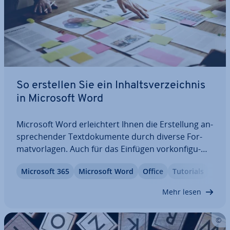
So erstellen Sie ein In­halts­ver­zeich­nis
in Microsoft Word
Microsoft Word er­leich­tert Ihnen die Er­stel­lung an­
spre­chen­der Text­do­ku­men­te durch diverse For­
mat­vor­la­gen. Auch für das Einfügen vor­kon­fi­gu­
rier­ter In­halts­ver­zeich­nis­se steht eine Funktion zur
Microsoft 365
Microsoft Word
Office
Tutorials
Verfügung. Wir zeigen Ihnen anhand einer be­bil­
der­ten Schritt-für-Schritt-Anleitung, wo…
Mehr lesen