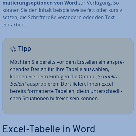
ma­tie­rungs­op­tio­nen von Word
zur Verfügung. So
können Sie den Inhalt bei­spiels­wei­se fett oder kursiv
setzen, die Schrift­grö­ße verändern oder den Text
einfärben.
Tipp
Möchten Sie bereits vor dem Erstellen ein an­spre­
chen­des Design für Ihre Tabelle auswählen,
können Sie beim Einfügen die Option „
Schnell­ta­
bel­len“
aus­pro­bie­ren: Dort liefert Ihnen Excel
bereits for­ma­tier­te Tabellen, die in un­ter­schied­li­
chen Si­tua­tio­nen hilfreich sein können.
Excel-Tabelle in Word