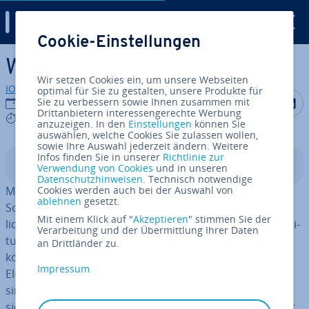
Digital Guide
Cookie-Einstellungen
Zum Haupt­in­halt springen
Word: Tabelle erstellen
Wir setzen Cookies ein, um unsere Webseiten
IONOS Redaktion
optimal für Sie zu gestalten, unsere Produkte für
Auf Facebo
Auf Tw
A
Sie zu verbessern sowie Ihnen zusammen mit
23.09.2020
Drittanbietern interessengerechte Werbung
6 mins
anzuzeigen. In den
Einstellungen
können Sie
auswählen, welche Cookies Sie zulassen wollen,
sowie Ihre Auswahl jederzeit ändern. Weitere
Infos finden Sie in unserer
Richtlinie zur
In­halts­ver­zeich­nis
Verwendung von Cookies
und in unseren
Datenschutzhinweisen
. Technisch notwendige
Microsoft Word ist die wahr­schein­lich be­lieb­tes­te
Cookies werden auch bei der Auswahl von
ablehnen
gesetzt.
Software zur Text­ver­ar­bei­tung. Das Programm er­mög­
Mit einem Klick auf "
Akzeptieren
" stimmen Sie der
licht es Anwendern, sehr schnell und – in den meisten Si­
Verarbeitung und der Übermittlung Ihrer Daten
tua­tio­nen – un­kom­pli­ziert einen Text zu verfassen. Sie
an Drittländer zu.
können mit der Software aber auch noch weitere
Impressum
Elemente in Ihre Dokumente einfügen: Neben Bildern
sind das zum Beispiel Tabellen. Wer schnell eine über­
sicht­li­che Tabelle erzeugen möchte, braucht dafür nicht