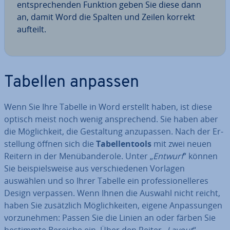
ent­spre­chen­den Funktion geben Sie diese dann
an, damit Word die Spalten und Zeilen korrekt
aufteilt.
Tabellen anpassen
Wenn Sie Ihre Tabelle in Word erstellt haben, ist diese
optisch meist noch wenig an­spre­chend. Sie haben aber
die Mög­lich­keit, die Ge­stal­tung an­zu­pas­sen. Nach der Er­
stel­lung öffnen sich die
Ta­bel­len­tools
mit zwei neuen
Reitern in der Me­nü­ban­de­ro­le. Unter „
Entwurf
“ können
Sie bei­spiels­wei­se aus ver­schie­de­nen Vorlagen
auswählen und so Ihrer Tabelle ein pro­fes­sio­nel­le­res
Design verpassen. Wenn Ihnen die Auswahl nicht reicht,
haben Sie zu­sätz­lich Mög­lich­kei­ten, eigene An­pas­sun­gen
vor­zu­neh­men: Passen Sie die Linien an oder färben Sie