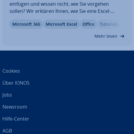
einfügen und wissen nicht, wie Sie vorgehen
sollen? Wir erklären Ihnen, wie Sie eine Excel-
Tabelle in Word einfügen können – das geht ganz
Microsoft 365
Microsoft Excel
Office
Tutorials
einfach per Ko­pier­funk­ti­on! Wenn Sie die Daten
später noch be­ar­bei­ten möchten, ist es besser,
Mehr lesen
die…
Cookies
Über IONOS
Jobs
Newsroom
Hilfe-Center
AGB