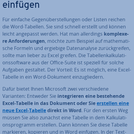
einfügen
Für einfache Ge­gen­über­stel­lun­gen oder Listen reichen
die Word-Tabellen. Sie sind schnell erstellt und können
leicht angepasst werden. Hat man al­ler­dings
kom­ple­xe­
re An­for­de­run­gen
, möchte zum Beispiel auf ma­the­ma­ti­
sche Formeln und ergiebige Da­ten­ana­ly­se zu­rück­grei­fen,
sollte man lieber zu Excel greifen. Die Ta­bel­len­kal­ku­la­ti­
ons­soft­ware aus der Office-Suite ist speziell für solche
Aufgaben gestaltet. Der Vorteil: Es ist möglich, eine Excel-
Tabelle in ein Word-Dokument ein­zu­glie­dern.
Dafür bietet Ihnen Microsoft zwei ver­schie­de­ne
Varianten: Entweder Sie
in­te­grie­ren eine be­stehen­de
Excel-Tabelle in das Dokument oder Sie
erstellen eine
neue Excel-Tabelle
direkt in Word
. Für den ersten Weg
müssen Sie also zunächst eine Tabelle in dem Kal­ku­la­ti­
ons­pro­gramm erstellen. Dann können Sie diese Tabelle
markieren, kopieren und in Word einfügen. In der Text­