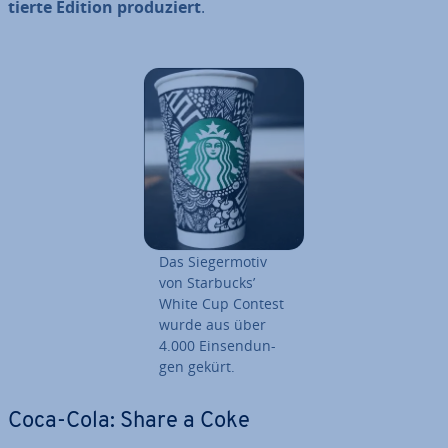
tier­te Edition pro­du­ziert
.
Das Sie­ger­mo­tiv
von Starbucks’
White Cup Contest
wurde aus über
4.000 Ein­sen­dun­
gen gekürt.
Coca-Cola: Share a Coke