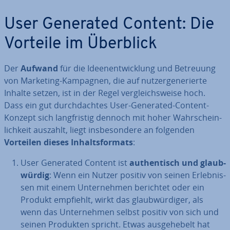
User Generated Content: Die
Vorteile im Überblick
Der
Aufwand
für die Ideen­ent­wick­lung und Betreuung
von Marketing-Kampagnen, die auf nut­zer­ge­ne­rier­te
Inhalte setzen, ist in der Regel ver­gleichs­wei­se hoch.
Dass ein gut durch­dach­tes User-Generated-Content-
Konzept sich lang­fris­tig dennoch mit hoher Wahr­schein­
lich­keit auszahlt, liegt ins­be­son­de­re an folgenden
Vorteilen dieses In­halts­for­mats
:
User Generated Content ist
au­then­tisch und glaub­
wür­dig
: Wenn ein Nutzer positiv von seinen Er­leb­nis­
sen mit einem Un­ter­neh­men berichtet oder ein
Produkt empfiehlt, wirkt das glaub­wür­di­ger, als
wenn das Un­ter­neh­men selbst positiv von sich und
seinen Produkten spricht. Etwas aus­ge­he­belt hat