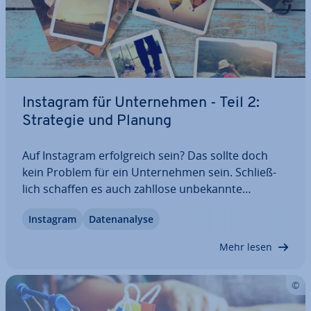
Instagram für Un­ter­neh­men - Teil 2:
Strategie und Planung
Auf Instagram er­folg­reich sein? Das sollte doch
kein Problem für ein Un­ter­neh­men sein. Schließ­
lich schaffen es auch zahllose un­be­kann­te
Gesichter, innerhalb weniger Monate zu wichtigen
Instagram
Da­ten­ana­ly­se
In­fluen­cern auf­zu­stei­gen und mit ihren Mode-
Schnapp­schüs­sen täglich tausende von Nutzern
Mehr lesen
zu…