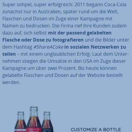
Super simpel, super er­folg­reich: 2011 begann Coca-Cola
zunächst nur in Aus­tra­li­en, später rund um die Welt,
Flaschen und Dosen im Zuge einer Kampagne mit
Namen zu bedrucken. Die Firma rief ihre Kunden zudem
dazu auf, sich selbst
mit der passend ge­la­bel­ten
Flasche oder Dose zu fo­to­gra­fie­ren
und die Bilder unter
dem Hashtag
#Sh­are­A­Coke
in sozialen Netz­wer­ken zu
teilen
– mit einem un­glaub­li­chen Erfolg. Laut dem Un­ter­
neh­men stiegen die Umsätze in den USA im Zuge dieser
Kampagne um über zwei Prozent. Bis heute können
gelabelte Flaschen und Dosen auf der Website bestellt
werden.