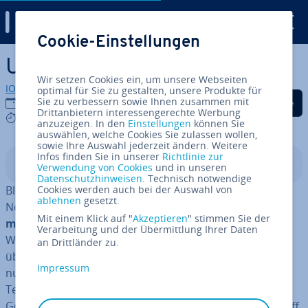
Digital Guide
Cookie-Einstellungen
Zum Haupt­in­halt springen
User Generated Content
Wir setzen Cookies ein, um unsere Webseiten
IONOS Redaktion
optimal für Sie zu gestalten, unsere Produkte für
Auf Facebook teilen
Auf Twitter teilen
Auf LinkedIn tei
Sie zu verbessern sowie Ihnen zusammen mit
30.04.2020
Drittanbietern interessengerechte Werbung
6 mins
anzuzeigen. In den
Einstellungen
können Sie
auswählen, welche Cookies Sie zulassen wollen,
sowie Ihre Auswahl jederzeit ändern. Weitere
Infos finden Sie in unserer
Richtlinie zur
In­halts­ver­zeich­nis
Verwendung von Cookies
und in unseren
Datenschutzhinweisen
. Technisch notwendige
Blogs, Wis­sens­platt­for­men wie Wikipedia oder soziale
Cookies werden auch bei der Auswahl von
ablehnen
gesetzt.
Netzwerke wie Facebook und Instagram: Längst
in­for­
Mit einem Klick auf "
Akzeptieren
" stimmen Sie der
mie­ren
sich Nutzer nicht mehr nur auf of­fi­zi­el­len
Verarbeitung und der Übermittlung Ihrer Daten
Websites von Zeitungen und anderen Un­ter­neh­men
an Drittländer zu.
über das Welt­ge­sche­hen und andere Themen, sondern
Impressum
nutzen Inhalte, die von anderen Nutzern in Form von
Texten, Bildern oder Videos pro­du­ziert werden. „User
Generated Content“ ist der zu­ge­hö­ri­ge Marketing-Begriff