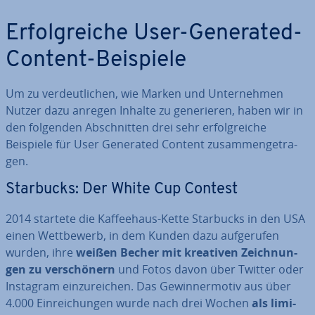
Er­folg­rei­che User-Generated-
Content-Beispiele
Um zu ver­deut­li­chen, wie Marken und Un­ter­neh­men
Nutzer dazu anregen Inhalte zu ge­ne­rie­ren, haben wir in
den folgenden Ab­schnit­ten drei sehr er­folg­rei­che
Beispiele für User Generated Content zu­sam­men­ge­tra­
gen.
Starbucks: Der White Cup Contest
2014 startete die Kaf­fee­haus-Kette Starbucks in den USA
einen Wett­be­werb, in dem Kunden dazu auf­ge­ru­fen
wurden, ihre
weißen Becher mit kreativen Zeich­nun­
gen zu ver­schö­nern
und Fotos davon über Twitter oder
Instagram ein­zu­rei­chen. Das Ge­win­ner­mo­tiv aus über
4.000 Ein­rei­chun­gen wurde nach drei Wochen
als li­mi­