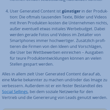
User Generated Content ist
günstiger
in der Pro­duk­
ti­on: Die oftmals tausenden Texte, Bilder und Videos
mit Ihren Produkten kosten die Un­ter­neh­men nichts,
außer eventuell etwas initiales Wer­be­bud­get. Dabei
werden gerade Fotos und Videos im Zeitalter von
Smart­phones immer hoch­wer­ti­ger. Zu­sätz­lich pro­fi­
tie­ren die Firmen von den Ideen und Vor­schlä­gen,
die User bei Wett­be­wer­ben ein­rei­chen – Ausgaben
für teure Pro­dukt­ent­wick­lun­gen können an vielen
Stellen gespart werden.
Alles in allem zielt User Generated Content darauf ab,
eine Marke bekannter zu machen und/oder das Image zu
ver­bes­sern. Außerdem ist er ein fester Be­stand­teil des
Social Sellings
, bei dem soziale Netzwerke für den
Vertrieb und die Ge­ne­rie­rung von Leads genutzt werden.