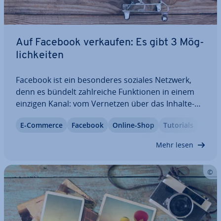
Auf Facebook verkaufen: Es gibt 3 Mög­
lich­kei­ten
Facebook ist ein be­son­de­res soziales Netzwerk,
denn es bündelt zahl­rei­che Funk­tio­nen in einem
einzigen Kanal: vom Vernetzen über das Inhalte-
Teilen bis hin zum Verkauf. Und es gibt sogar
E-Commerce
Facebook
Online-Shop
Tutorials
gleich mehrere Wege, Produkte auf Facebook zu
verkaufen. Dank diverser F-Commerce-Features…
Mehr lesen