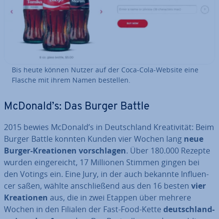
Bis heute können Nutzer auf der Coca-Cola-Website eine
Flasche mit ihrem Namen bestellen.
McDonald’s: Das Burger Battle
2015 bewies McDonald’s in Deutsch­land Krea­ti­vi­tät: Beim
Burger Battle konnten Kunden vier Wochen lang
neue
Burger-Krea­tio­nen vor­schla­gen
. Über 180.000 Rezepte
wurden ein­ge­reicht, 17 Millionen Stimmen gingen bei
den Votings ein. Eine Jury, in der auch bekannte In­fluen­
cer saßen, wählte an­schlie­ßend aus den 16 besten
vier
Krea­tio­nen
aus, die in zwei Etappen über mehrere
Wochen in den Filialen der Fast-Food-Kette
deutsch­land­