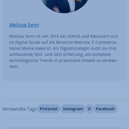
Melissa Senn
Melissa Senn ist seit 2016 bei IONOS und fo­kus­siert sich
im Digital Guide auf die Bereiche Website, E-Commerce,
Social Media sowie KI. Als Di­gi­tal­stra­te­gin nutzt sie ihre
um­fas­sen­de SEO- und GEO-Erfahrung, um komplexe
tech­no­lo­gi­sche Trends in pra­xis­na­he Inhalte zu ver­wan­
deln.
Verwandte Tags
Pinterest
Instagram
X
Facebook