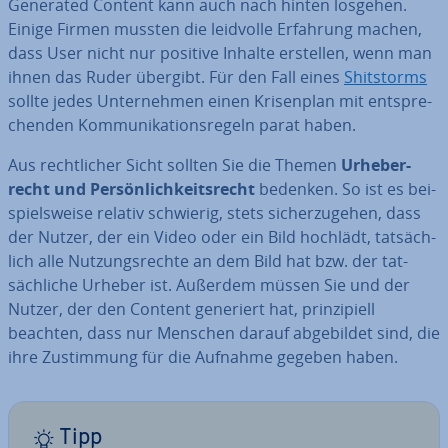
Generated Content kann auch nach hinten losgehen.
Einige Firmen mussten die leidvolle Erfahrung machen,
dass User nicht nur positive Inhalte erstellen, wenn man
ihnen das Ruder übergibt. Für den Fall eines
Shit­s­torms
sollte jedes Un­ter­neh­men einen Kri­sen­plan mit ent­spre­
chen­den Kom­mu­ni­ka­ti­ons­re­geln parat haben.
Aus recht­li­cher Sicht sollten Sie die Themen
Ur­he­ber­
recht und Per­sön­lich­keits­recht
bedenken. So ist es bei­
spiels­wei­se relativ schwierig, stets si­cher­zu­ge­hen, dass
der Nutzer, der ein Video oder ein Bild hochlädt, tat­säch­
lich alle Nut­zungs­rech­te an dem Bild hat bzw. der tat­
säch­li­che Urheber ist. Außerdem müssen Sie und der
Nutzer, der den Content generiert hat, prin­zi­pi­ell
beachten, dass nur Menschen darauf ab­ge­bil­det sind, die
ihre Zu­stim­mung für die Aufnahme gegeben haben.
Tipp