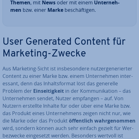
Themen
, mit
News
oder mit einem
Un­ter­neh­
men
bzw. einer
Marke
be­schäf­ti­gen.
User Generated Content für
Marketing-Zwecke
Aus Marketing-Sicht ist ins­be­son­de­re nut­zer­ge­ne­rier­ter
Content zu einer Marke bzw. einem Un­ter­neh­men in­ter­
es­sant, denn das In­halts­for­mat löst das generelle
Problem der
Ein­sei­tig­keit
in der Kom­mu­ni­ka­ti­on – das
Un­ter­neh­men sendet, Nutzer empfangen – auf. Von
Nutzern erstellte Inhalte für oder über eine Marke bzw.
das Produkt eines Un­ter­neh­mens zeigen nicht nur, wie
die Marke oder das Produkt
öf­fent­lich wahr­ge­nom­men
wird, sondern können auch sehr einfach gezielt für Wer­
be­zwe­cke ein­ge­setzt werden. Besonders wertvoll ist