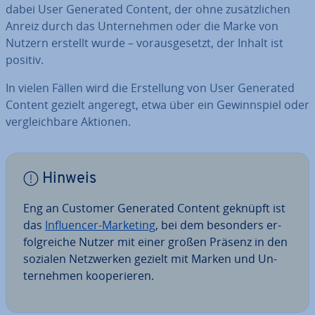
dabei User Generated Content, der ohne zu­sätz­li­chen
Anreiz durch das Un­ter­neh­men oder die Marke von
Nutzern erstellt wurde – vor­aus­ge­setzt, der Inhalt ist
positiv.
In vielen Fällen wird die Er­stel­lung von User Generated
Content gezielt angeregt, etwa über ein Ge­winn­spiel oder
ver­gleich­ba­re Aktionen.
Hinweis
Eng an Customer Generated Content geknüpft ist
das
In­fluen­cer-Marketing
, bei dem besonders er­
folg­rei­che Nutzer mit einer großen Präsenz in den
sozialen Netz­wer­ken gezielt mit Marken und Un­
ter­neh­men ko­ope­rie­ren.