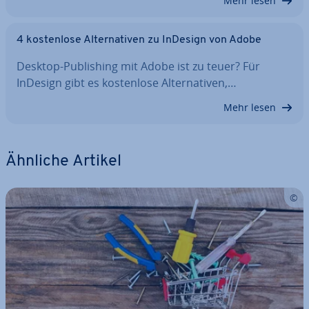
Mehr lesen
4 kos­ten­lo­se Al­ter­na­ti­ven zu InDesign von Adobe
Desktop-Pu­bli­shing mit Adobe ist zu teuer? Für
InDesign gibt es kos­ten­lo­se Al­ter­na­ti­ven,…
Mehr lesen
Ähnliche Artikel