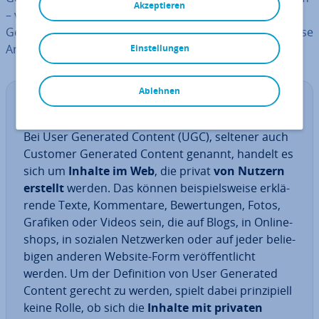
Akzeptieren
– von Nutzern erstellte Inhalte. Doch was ist User
Generated Content genau? Und welche Vorteile hat diese
Art der Inhalte?
Einstellungen
Ablehnen
De­fi­ni­ti­on: User Generated Content
Bei User Generated Content (UGC), seltener auch
Customer Generated Content genannt, handelt es
sich um
Inhalte im Web
, die privat
von Nutzern
erstellt
werden. Das können bei­spiels­wei­se er­klä­
ren­de Texte, Kom­men­ta­re, Be­wer­tun­gen, Fotos,
Grafiken oder Videos sein, die auf Blogs, in On­line­
shops, in sozialen Netz­wer­ken oder auf jeder be­lie­
bi­gen anderen Website-Form ver­öf­fent­licht
werden. Um der De­fi­ni­ti­on von User Generated
Content gerecht zu werden, spielt dabei prin­zi­pi­ell
keine Rolle, ob sich die
Inhalte mit privaten