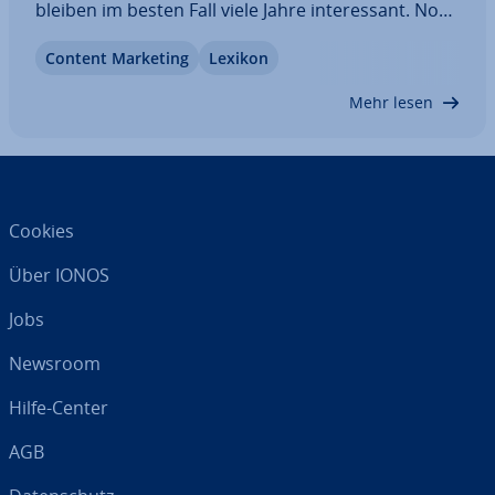
bleiben im besten Fall viele Jahre in­ter­es­sant. Noch
wichtiger als bei ta­ges­ak­tu­el­len, kurz­le­bi­gen Nach­
Content Marketing
Lexikon
rich­ten sind dabei re­dak­tio­nel­le Qualität und gute
Recherche, kom­bi­niert mit…
Mehr lesen
Cookies
Über IONOS
Jobs
Newsroom
Hilfe-Center
AGB