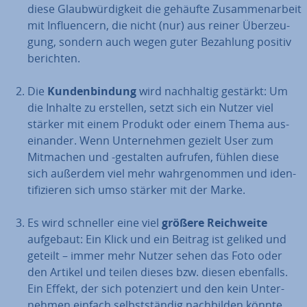
diese Glaub­wür­dig­keit die gehäufte Zu­sam­men­ar­beit
mit In­fluen­cern, die nicht (nur) aus reiner Über­zeu­
gung, sondern auch wegen guter Bezahlung positiv
berichten.
Die
Kun­den­bin­dung
wird nach­hal­tig gestärkt: Um
die Inhalte zu erstellen, setzt sich ein Nutzer viel
stärker mit einem Produkt oder einem Thema aus­
ein­an­der. Wenn Un­ter­neh­men gezielt User zum
Mitmachen und -gestalten aufrufen, fühlen diese
sich außerdem viel mehr wahr­ge­nom­men und iden­
ti­fi­zie­ren sich umso stärker mit der Marke.
Es wird schneller eine viel
größere Reich­wei­te
aufgebaut: Ein Klick und ein Beitrag ist geliked und
geteilt – immer mehr Nutzer sehen das Foto oder
den Artikel und teilen dieses bzw. diesen ebenfalls.
Ein Effekt, der sich po­ten­ziert und den kein Un­ter­
neh­men einfach selbst­stän­dig nach­bil­den könnte.