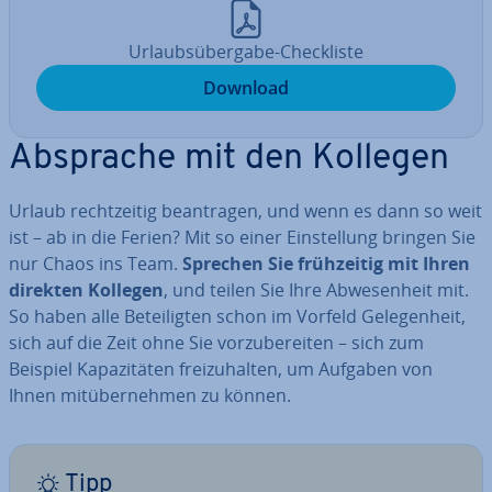
Ur­laubs­über­ga­be-Check­lis­te
Download
Absprache mit den Kollegen
Urlaub recht­zei­tig be­an­tra­gen, und wenn es dann so weit
ist – ab in die Ferien? Mit so einer Ein­stel­lung bringen Sie
nur Chaos ins Team.
Sprechen Sie früh­zei­tig mit Ihren
direkten Kollegen
, und teilen Sie Ihre Ab­we­sen­heit mit.
So haben alle Be­tei­lig­ten schon im Vorfeld Ge­le­gen­heit,
sich auf die Zeit ohne Sie vor­zu­be­rei­ten – sich zum
Beispiel Ka­pa­zi­tä­ten frei­zu­hal­ten, um Aufgaben von
Ihnen mit­über­neh­men zu können.
Tipp