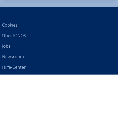
Cookies
Über IONOS
Jobs
Newsroom
Hilfe-Center
AGB
Da­ten­schutz
Impressum