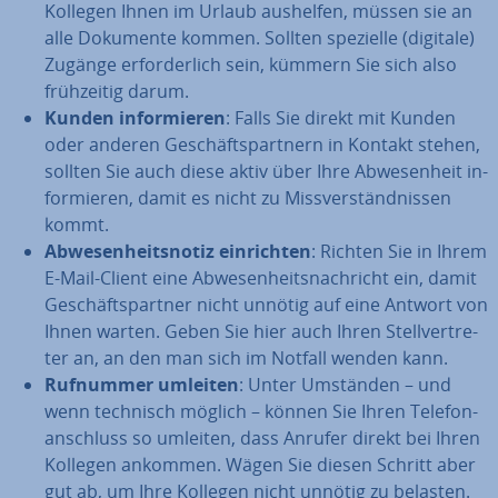
Kollegen Ihnen im Urlaub aushelfen, müssen sie an
alle Dokumente kommen. Sollten spezielle (digitale)
Zugänge er­for­der­lich sein, kümmern Sie sich also
früh­zei­tig darum.
Kunden in­for­mie­ren
: Falls Sie direkt mit Kunden
oder anderen Ge­schäfts­part­nern in Kontakt stehen,
sollten Sie auch diese aktiv über Ihre Ab­we­sen­heit in­
for­mie­ren, damit es nicht zu Miss­ver­ständ­nis­sen
kommt.
Ab­we­sen­heits­no­tiz ein­rich­ten
: Richten Sie in Ihrem
E-Mail-Client eine Ab­we­sen­heits­nach­richt ein, damit
Ge­schäfts­part­ner nicht unnötig auf eine Antwort von
Ihnen warten. Geben Sie hier auch Ihren Stell­ver­tre­
ter an, an den man sich im Notfall wenden kann.
Rufnummer umleiten
: Unter Umständen – und
wenn technisch möglich – können Sie Ihren Te­le­fon­
an­schluss so umleiten, dass Anrufer direkt bei Ihren
Kollegen ankommen. Wägen Sie diesen Schritt aber
gut ab, um Ihre Kollegen nicht unnötig zu belasten.