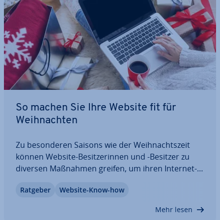
So machen Sie Ihre Website fit für
Weih­nach­ten
Zu be­son­de­ren Saisons wie der Weih­nachts­zeit
können Website-Be­sit­ze­rin­nen und -Besitzer zu
diversen Maßnahmen greifen, um ihren In­ter­net­
auf­tritt auf­zu­rüs­ten und festlich zu gestalten.
Ratgeber
Website-Know-how
Wenn auch Sie Ihre Website weih­nach­ten lassen
möchten, machen Sie sich unsere sowohl prak­ti­
Mehr lesen
schen…