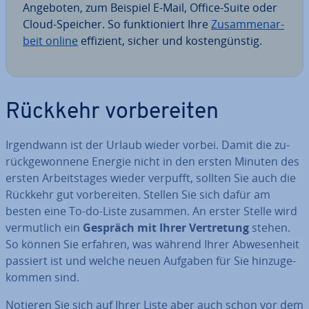
Angeboten, zum Beispiel E-Mail, Office-Suite oder
Cloud-Speicher. So funk­tio­niert Ihre
Zu­sam­men­ar­
beit online
effizient, sicher und kos­ten­güns­tig.
Rückkehr vor­be­rei­ten
Ir­gend­wann ist der Urlaub wieder vorbei. Damit die zu­
rück­ge­won­ne­ne Energie nicht in den ersten Minuten des
ersten Ar­beits­ta­ges wieder verpufft, sollten Sie auch die
Rückkehr gut vor­be­rei­ten. Stellen Sie sich dafür am
besten eine To-do-Liste zusammen. An erster Stelle wird
ver­mut­lich ein
Gespräch mit Ihrer Ver­tre­tung
stehen.
So können Sie erfahren, was während Ihrer Ab­we­sen­heit
passiert ist und welche neuen Aufgaben für Sie hin­zu­ge­
kom­men sind.
Notieren Sie sich auf Ihrer Liste aber auch schon vor dem