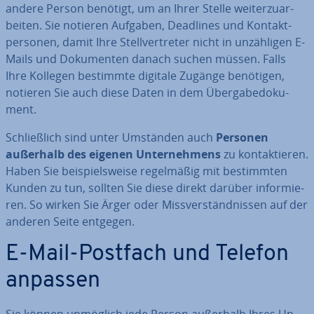
andere Person benötigt, um an Ihrer Stelle wei­ter­zu­ar­
bei­ten. Sie notieren Aufgaben, Deadlines und Kon­takt­
per­so­nen, damit Ihre Stell­ver­tre­ter nicht in un­zäh­li­gen E-
Mails und Do­ku­men­ten danach suchen müssen. Falls
Ihre Kollegen bestimmte digitale Zugänge benötigen,
notieren Sie auch diese Daten in dem Über­ga­be­do­ku­
ment.
Schließ­lich sind unter Umständen auch
Personen
außerhalb des eigenen Un­ter­neh­mens
zu kon­tak­tie­ren.
Haben Sie bei­spiels­wei­se re­gel­mä­ßig mit be­stimm­ten
Kunden zu tun, sollten Sie diese direkt darüber in­for­mie­
ren. So wirken Sie Ärger oder Miss­ver­ständ­nis­sen auf der
anderen Seite entgegen.
E-Mail-Postfach und Telefon
anpassen