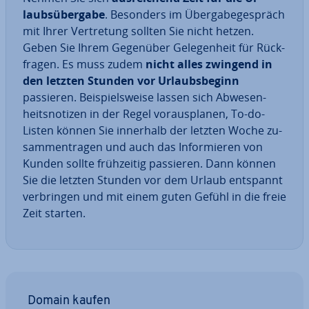
laubs­über­ga­be
. Besonders im Über­ga­be­ge­spräch
mit Ihrer Ver­tre­tung sollten Sie nicht hetzen.
Geben Sie Ihrem Gegenüber Ge­le­gen­heit für Rück­
fra­gen. Es muss zudem
nicht alles zwingend in
den letzten Stunden vor Ur­laubs­be­ginn
passieren. Bei­spiels­wei­se lassen sich Ab­we­sen­
heits­no­ti­zen in der Regel vor­aus­pla­nen, To-do-
Listen können Sie innerhalb der letzten Woche zu­
sam­men­tra­gen und auch das In­for­mie­ren von
Kunden sollte früh­zei­tig passieren. Dann können
Sie die letzten Stunden vor dem Urlaub entspannt
ver­brin­gen und mit einem guten Gefühl in die freie
Zeit starten.
Domain kaufen