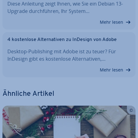
Diese Anleitung zeigt Ihnen, wie Sie ein Debian 13-
Upgrade durch­füh­ren, Ihr System…
Mehr lesen
4 kos­ten­lo­se Al­ter­na­ti­ven zu InDesign von Adobe
Desktop-Pu­bli­shing mit Adobe ist zu teuer? Für
InDesign gibt es kos­ten­lo­se Al­ter­na­ti­ven,…
Mehr lesen
Ähnliche Artikel