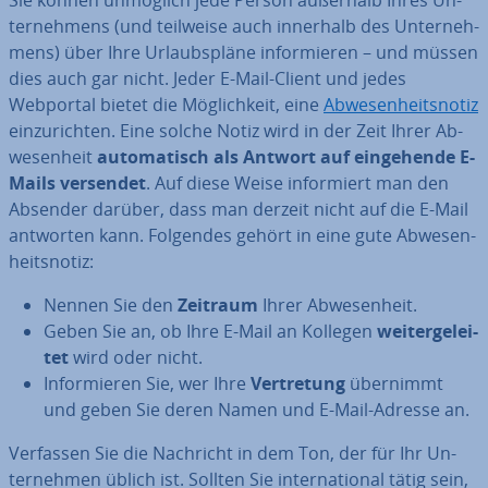
Sie können unmöglich jede Person außerhalb Ihres Un­
ter­neh­mens (und teilweise auch innerhalb des Un­ter­neh­
mens) über Ihre Ur­laubs­plä­ne in­for­mie­ren – und müssen
dies auch gar nicht. Jeder E-Mail-Client und jedes
Webportal bietet die Mög­lich­keit, eine
Ab­we­sen­heits­no­tiz
ein­zu­rich­ten. Eine solche Notiz wird in der Zeit Ihrer Ab­
we­sen­heit
au­to­ma­tisch als Antwort auf ein­ge­hen­de E-
Mails versendet
. Auf diese Weise in­for­miert man den
Absender darüber, dass man derzeit nicht auf die E-Mail
antworten kann. Folgendes gehört in eine gute Ab­we­sen­
heits­no­tiz:
Nennen Sie den
Zeitraum
Ihrer Ab­we­sen­heit.
Geben Sie an, ob Ihre E-Mail an Kollegen
wei­ter­ge­lei­
tet
wird oder nicht.
In­for­mie­ren Sie, wer Ihre
Ver­tre­tung
übernimmt
und geben Sie deren Namen und E-Mail-Adresse an.
Verfassen Sie die Nachricht in dem Ton, der für Ihr Un­
ter­neh­men üblich ist. Sollten Sie in­ter­na­tio­nal tätig sein,