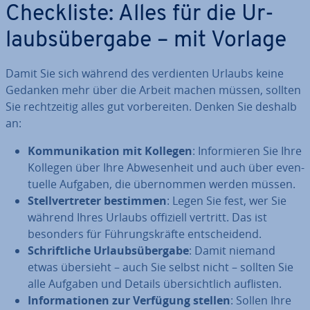
Check­lis­te: Alles für die Ur­
laubs­über­ga­be – mit Vorlage
Damit Sie sich während des ver­dien­ten Urlaubs keine
Gedanken mehr über die Arbeit machen müssen, sollten
Sie recht­zei­tig alles gut vor­be­rei­ten. Denken Sie deshalb
an:
Kom­mu­ni­ka­ti­on mit Kollegen
: In­for­mie­ren Sie Ihre
Kollegen über Ihre Ab­we­sen­heit und auch über even­
tu­el­le Aufgaben, die über­nom­men werden müssen.
Stell­ver­tre­ter bestimmen
: Legen Sie fest, wer Sie
während Ihres Urlaubs offiziell vertritt. Das ist
besonders für Füh­rungs­kräf­te ent­schei­dend.
Schrift­li­che Ur­laubs­über­ga­be
: Damit niemand
etwas übersieht – auch Sie selbst nicht – sollten Sie
alle Aufgaben und Details über­sicht­lich auflisten.
In­for­ma­tio­nen zur Verfügung stellen
: Sollen Ihre