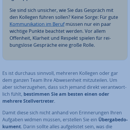
Sie sind sich unsicher, wie Sie das Gespräch mit
den Kollegen führen sollen? Keine Sorge: Für gute
Kom­mu­ni­ka­ti­on im Beruf
müssen nur ein paar
wichtige Punkte beachtet werden. Vor allem
Offenheit, Klarheit und Respekt spielen für rei­
bungs­lo­se Gespräche eine große Rolle.
Es ist durchaus sinnvoll, mehreren Kollegen oder gar
dem ganzen Team Ihre Ab­we­sen­heit mit­zu­tei­len. Um
aber si­cher­zu­ge­hen, dass sich jemand direkt ver­ant­wort­
lich fühlt,
bestimmen Sie am besten einen oder
mehrere Stell­ver­tre­ter
.
Damit diese sich nicht anhand von Er­in­ne­run­gen Ihren
Aufgaben widmen müssen, erstellen Sie ein
Über­ga­be­do­
ku­ment
. Darin sollte alles auf­ge­lis­tet sein, was die