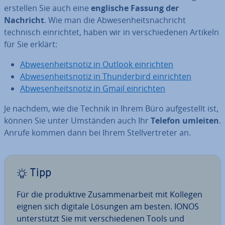
erstellen Sie auch eine
englische Fassung der
Nachricht
. Wie man die Ab­we­sen­heits­nach­richt
technisch ein­rich­tet, haben wir in ver­schie­de­nen Artikeln
für Sie erklärt:
Ab­we­sen­heits­no­tiz in Outlook ein­rich­ten
Ab­we­sen­heits­no­tiz in Thun­der­bird ein­rich­ten
Ab­we­sen­heits­no­tiz in Gmail ein­rich­ten
Je nachdem, wie die Technik in Ihrem Büro auf­ge­stellt ist,
können Sie unter Umständen auch Ihr
Telefon umleiten
.
Anrufe kommen dann bei Ihrem Stell­ver­tre­ter an.
Tipp
Für die pro­duk­ti­ve Zu­sam­men­ar­beit mit Kollegen
eignen sich digitale Lösungen am besten. IONOS
un­ter­stützt Sie mit ver­schie­de­nen Tools und