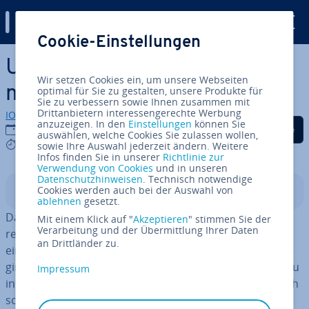
Digital Guide
Cookie-Einstellungen
Zum Haupt­in­halt springen
Ur­laubs­über­ga­be: An was
Wir setzen Cookies ein, um unsere Webseiten
muss man denken?
optimal für Sie zu gestalten, unsere Produkte für
Sie zu verbessern sowie Ihnen zusammen mit
Drittanbietern interessengerechte Werbung
IONOS Redaktion
anzuzeigen. In den
Einstellungen
können Sie
Auf Facebook teilen
Auf Twitter teilen
Auf LinkedIn tei
02.09.2021
auswählen, welche Cookies Sie zulassen wollen,
6 mins
sowie Ihre Auswahl jederzeit ändern. Weitere
Infos finden Sie in unserer
Richtlinie zur
Verwendung von Cookies
und in unseren
Datenschutzhinweisen
. Technisch notwendige
Cookies werden auch bei der Auswahl von
In­halts­ver­zeich­nis
ablehnen
gesetzt.
Damit auch während Ihrer Ab­we­sen­heit alles möglichst
Mit einem Klick auf "
Akzeptieren
" stimmen Sie der
Verarbeitung und der Übermittlung Ihrer Daten
rei­bungs­los wei­ter­läuft, müssen Sie vor dem Urlaub an
an Drittländer zu.
ein paar Punkte denken. Vergessen Sie nicht, Ihre Kol­le­
gin­nen und Kollegen über alle an­ste­hen­den Aufgaben zu
Impressum
in­for­mie­ren, Ab­we­sen­heits­no­ti­zen ein­zu­rich­ten und sich
schon im Vorfeld zu überlegen, was nach der Rückkehr