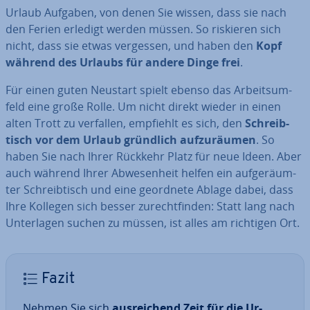
Urlaub Aufgaben, von denen Sie wissen, dass sie nach
den Ferien erledigt werden müssen. So riskieren sich
nicht, dass sie etwas vergessen, und haben den
Kopf
während des Urlaubs für andere Dinge frei
.
Für einen guten Neustart spielt ebenso das Ar­beits­um­
feld eine große Rolle. Um nicht direkt wieder in einen
alten Trott zu verfallen, empfiehlt es sich, den
Schreib­
tisch vor dem Urlaub gründlich auf­zu­räu­men
. So
haben Sie nach Ihrer Rückkehr Platz für neue Ideen. Aber
auch während Ihrer Ab­we­sen­heit helfen ein auf­ge­räum­
ter Schreib­tisch und eine geordnete Ablage dabei, dass
Ihre Kollegen sich besser zu­recht­fin­den: Statt lang nach
Un­ter­la­gen suchen zu müssen, ist alles am richtigen Ort.
Fazit
Nehmen Sie sich
aus­rei­chend Zeit für die Ur­