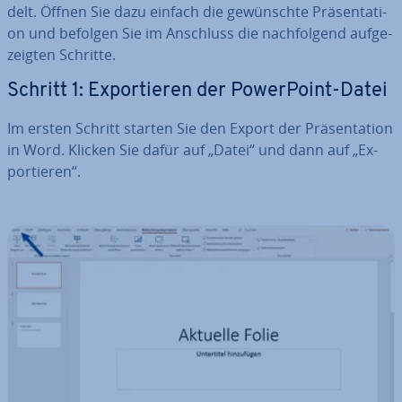
delt. Öffnen Sie dazu einfach die ge­wünsch­te Prä­sen­ta­ti­
on und befolgen Sie im Anschluss die nach­fol­gend auf­ge­
zeig­ten Schritte.
Schritt 1: Ex­por­tie­ren der Power­Point-Datei
Im ersten Schritt starten Sie den Export der Prä­sen­ta­ti­on
in Word. Klicken Sie dafür auf „Datei“ und dann auf „Ex­
por­tie­ren“.