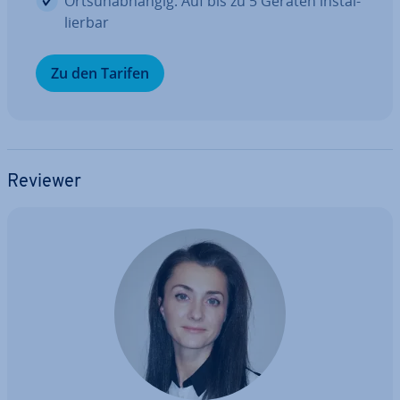
Orts­un­ab­hän­gig: Auf bis zu 5 Geräten in­stal­
lier­bar
Zu den Tarifen
Reviewer