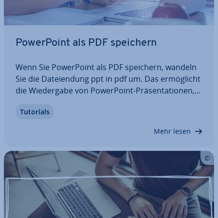
Power­Point als PDF speichern
Wenn Sie Power­Point als PDF speichern, wandeln
Sie die Da­tei­endung ppt in pdf um. Das er­mög­licht
die Wie­der­ga­be von Power­Point-Prä­sen­ta­tio­nen,
ohne dass der Nutzer dafür das Office-Programm
Tutorials
verwenden muss. Zudem ist das Da­tei­for­mat PDF
(Portable Document Format) auf sämt­li­chen…
Mehr lesen