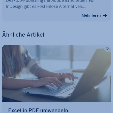
Desktop-Pu­bli­shing mit Adobe ist zu teuer? Für
InDesign gibt es kos­ten­lo­se Al­ter­na­ti­ven,…
Mehr lesen
Ähnliche Artikel
Excel in PDF umwandeln