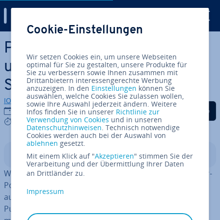
Digital Guide
Cookie-Einstellungen
Zum Haupt­in­halt springen
Power­Point in Word
Wir setzen Cookies ein, um unsere Webseiten
umwandeln: Schritt für
optimal für Sie zu gestalten, unsere Produkte für
Sie zu verbessern sowie Ihnen zusammen mit
Drittanbietern interessengerechte Werbung
Schritt
anzuzeigen. In den
Einstellungen
können Sie
auswählen, welche Cookies Sie zulassen wollen,
IONOS Redaktion
sowie Ihre Auswahl jederzeit ändern. Weitere
Auf Facebook teilen
Auf Twitter teilen
Auf LinkedIn tei
24.05.2022
Infos finden Sie in unserer
Richtlinie zur
Verwendung von Cookies
und in unseren
3 mins
Datenschutzhinweisen
. Technisch notwendige
Cookies werden auch bei der Auswahl von
ablehnen
gesetzt.
In­halts­ver­zeich­nis
Mit einem Klick auf "
Akzeptieren
" stimmen Sie der
Verarbeitung und der Übermittlung Ihrer Daten
Wenn es sich anbietet, können Sie Ihre er­stell­ten Power­
an Drittländer zu.
Point-Prä­sen­ta­tio­nen schnell in Word umwandeln. Die
Impressum
auf diese Weise erzeugten Hand­zet­tel helfen dem
Publikum, Ihrem Vortrag zu folgen, sich Notizen zu