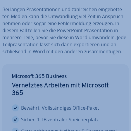
Bei langen Prä­sen­ta­tio­nen und zahl­rei­chen ein­ge­bet­te­
ten Medien kann die Um­wand­lung viel Zeit in Anspruch
nehmen oder sogar eine Feh­ler­mel­dung erzeugen. In
diesem Fall teilen Sie die Power­Point-Prä­sen­ta­ti­on in
mehrere Teile, bevor Sie diese in Word umwandeln. Jede
Teil­prä­sen­ta­ti­on lässt sich dann ex­por­tie­ren und an­
schlie­ßend in Word mit den anderen zu­sam­men­fü­gen.
Microsoft 365 Business
Ver­netz­tes Arbeiten mit Microsoft
365
Bewährt: Voll­stän­di­ges Office-Paket
Sicher: 1 TB zentraler Spei­cher­platz