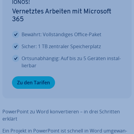
IONOS!
Ver­netz­tes Arbeiten mit Microsoft
365
Bewährt: Voll­stän­di­ges Office-Paket
Sicher: 1 TB zentraler Spei­cher­platz
Orts­un­ab­hän­gig: Auf bis zu 5 Geräten in­stal­
lier­bar
Zu den Tarifen
Power­Point zu Word kon­ver­tie­ren – in drei Schritten
erklärt
Ein Projekt in Power­Point ist schnell in Word um­ge­wan­