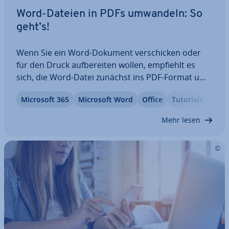
Word-Dateien in PDFs umwandeln: So
geht’s!
Wenn Sie ein Word-Dokument ver­schi­cken oder
für den Druck auf­be­rei­ten wollen, empfiehlt es
sich, die Word-Datei zunächst ins PDF-Format um­
zu­wan­deln. So können Sie si­cher­ge­hen, dass sich
Microsoft 365
Microsoft Word
Office
Tutorials
an der For­ma­tie­rung des Dokuments nichts
ändert – und auch andere können es nach­träg­lich
Mehr lesen
nicht…