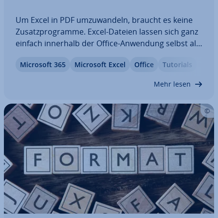
Um Excel in PDF um­zu­wan­deln, braucht es keine
Zu­satz­pro­gram­me. Excel-Dateien lassen sich ganz
einfach innerhalb der Office-Anwendung selbst als
PDF speichern oder ex­por­tie­ren. Das ist
Microsoft 365
Microsoft Excel
Office
Tutorials
besonders praktisch, da PDF-Dateien in der Regel
kleiner sind und sich so leichter ver­schi­cken…
Mehr lesen