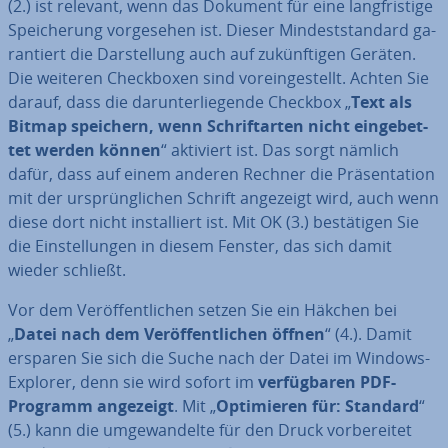
(2.) ist relevant, wenn das Dokument für eine lang­fris­ti­ge
Spei­che­rung vor­ge­se­hen ist. Dieser Min­dest­stan­dard ga­
ran­tiert die Dar­stel­lung auch auf zu­künf­ti­gen Geräten.
Die weiteren Check­bo­xen sind vor­ein­ge­stellt. Achten Sie
darauf, dass die dar­un­ter­lie­gen­de Checkbox „
Text als
Bitmap speichern, wenn Schrift­ar­ten nicht ein­ge­bet­
tet werden können
“ aktiviert ist. Das sorgt nämlich
dafür, dass auf einem anderen Rechner die Prä­sen­ta­ti­on
mit der ur­sprüng­li­chen Schrift angezeigt wird, auch wenn
diese dort nicht in­stal­liert ist. Mit OK (3.) be­stä­ti­gen Sie
die Ein­stel­lun­gen in diesem Fenster, das sich damit
wieder schließt.
Vor dem Ver­öf­fent­li­chen setzen Sie ein Häkchen bei
„
Datei nach dem Ver­öf­fent­li­chen öffnen
“ (4.). Damit
ersparen Sie sich die Suche nach der Datei im Windows-
Explorer, denn sie wird sofort im
ver­füg­ba­ren PDF-
Programm angezeigt
. Mit „
Op­ti­mie­ren für: Standard
“
(5.) kann die um­ge­wan­del­te für den Druck vor­be­rei­tet