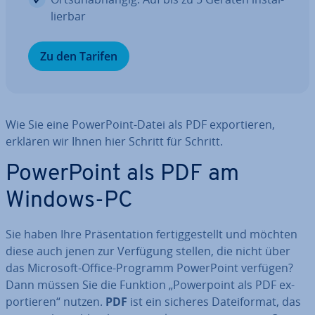
lier­bar
Zu den Tarifen
Wie Sie eine Power­Point-Datei als PDF ex­por­tie­ren,
erklären wir Ihnen hier Schritt für Schritt.
Power­Point als PDF am
Windows-PC
Sie haben Ihre Prä­sen­ta­ti­on fer­tig­ge­stellt und möchten
diese auch jenen zur Verfügung stellen, die nicht über
das Microsoft-Office-Programm Power­Point verfügen?
Dann müssen Sie die Funktion „Power­point als PDF ex­
por­tie­ren“ nutzen.
PDF
ist ein sicheres Da­tei­for­mat, das