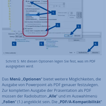
Schritt 5: Mit diesen Optionen legen Sie fest, was im PDF
aus­ge­ge­ben wird.
Das
Menü
„
Optionen
“ bietet weitere Mög­lich­kei­ten, die
Ausgabe von Power­point als PDF genauer fest­zu­le­gen.
Zur kom­plet­ten Ausgabe der Prä­sen­ta­ti­on als PDF
müssen der Ra­dio­but­ton „
Alle
“ und im Aus­wahl­me­nü
„
Folien
“ (1.) an­ge­klickt sein. Die „
PDF/A-Kom­pa­ti­bi­li­tät
“