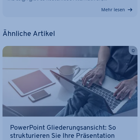
Mehr lesen
Ähnliche Artikel
Power­Point Glie­de­rungs­an­sicht: So
struk­tu­rie­ren Sie Ihre Prä­sen­ta­ti­on