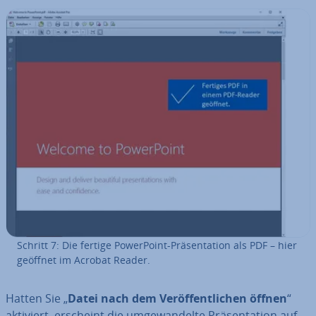
Schritt 7: Die fertige Power­Point-Prä­sen­ta­ti­on als PDF – hier
geöffnet im Acrobat Reader.
Hatten Sie „
Datei nach dem Ver­öf­fent­li­chen öffnen
“
aktiviert, erscheint die um­ge­wan­del­te Prä­sen­ta­ti­on auf