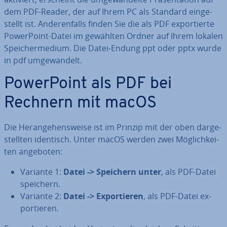
dem PDF-Reader, der auf Ihrem PC als Standard ein­ge­
stellt ist. An­de­ren­falls finden Sie die als PDF ex­por­tier­te
Power­Point-Datei im gewählten Ordner auf Ihrem lokalen
Spei­cher­me­di­um. Die Datei-Endung ppt oder pptx wurde
in pdf um­ge­wan­delt.
Power­Point als PDF bei
Rechnern mit macOS
Die Her­an­ge­hens­wei­se ist im Prinzip mit der oben dar­ge­
stell­ten identisch. Unter macOS werden zwei Mög­lich­kei­
ten angeboten:
Variante 1:
Datei -> Speichern unter
, als PDF-Datei
speichern.
Variante 2:
Datei -> Ex­por­tie­ren
, als PDF-Datei ex­
por­tie­ren.