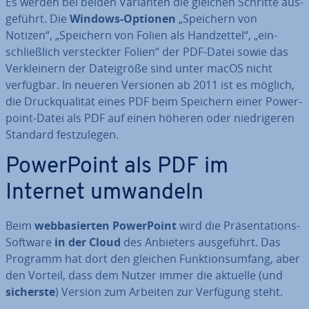
Es werden bei beiden Varianten die gleichen Schritte aus­
ge­führt. Die
Windows-Optionen
„Speichern von
Notizen“, „Speichern von Folien als Hand­zet­tel“, „ein­
schließ­lich ver­steck­ter Folien“ der PDF-Datei sowie das
Ver­klei­nern der Da­tei­grö­ße sind unter macOS nicht
verfügbar. In neueren Versionen ab 2011 ist es möglich,
die Druck­qua­li­tät eines PDF beim Speichern einer Power­
point-Datei als PDF auf einen höheren oder nied­ri­ge­ren
Standard fest­zu­le­gen.
Power­Point als PDF im
Internet umwandeln
Beim
web­ba­sier­ten Power­Point
wird die Prä­sen­ta­ti­ons-
Software
in der Cloud
des Anbieters aus­ge­führt. Das
Programm hat dort den gleichen Funk­ti­ons­um­fang, aber
den Vorteil, dass dem Nutzer immer die aktuelle (und
sicherste
) Version zum Arbeiten zur Verfügung steht.