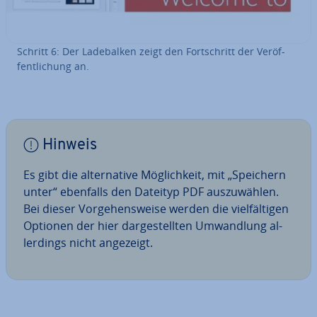
Schritt 6: Der La­de­bal­ken zeigt den Fort­schritt der Ver­öf­
fent­li­chung an.
Hinweis
Es gibt die al­ter­na­ti­ve Mög­lich­keit, mit „Speichern
unter“ ebenfalls den Dateityp PDF aus­zu­wäh­len.
Bei dieser Vor­ge­hens­wei­se werden die viel­fäl­ti­gen
Optionen der hier dar­ge­stell­ten Um­wand­lung al­
ler­dings nicht angezeigt.