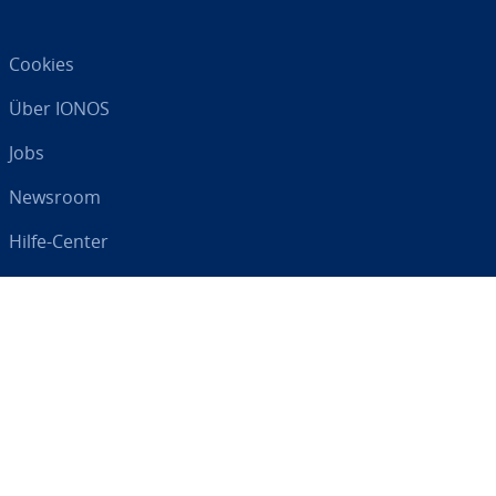
Cookies
Über IONOS
Jobs
Newsroom
Hilfe-Center
AGB
Da­ten­schutz
Impressum