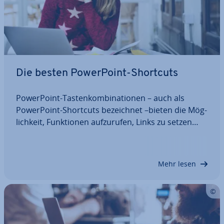
Die besten Power­Point-Shortcuts
Power­Point-Tas­ten­kom­bi­na­tio­nen – auch als
Power­Point-Shortcuts be­zeich­net –bieten die Mög­
lich­keit, Funk­tio­nen auf­zu­ru­fen, Links zu setzen
und die ver­schie­dens­ten For­ma­tie­run­gen vor­zu­
neh­men. Da sich die prak­ti­schen Tas­ten­kür­zel
schnell eingeben lassen und eine Menge Schritte…
Mehr lesen