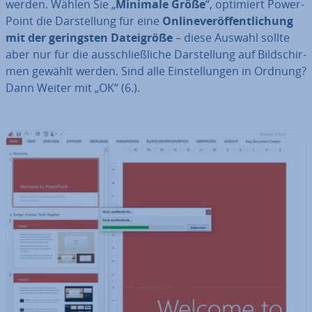
werden. Wählen Sie „
Minimale Größe
“, optimiert Power­
Point die Dar­stel­lung für eine
On­lin­ever­öf­fent­li­chung
mit der ge­rings­ten Da­tei­grö­ße
– diese Auswahl sollte
aber nur für die aus­schließ­li­che Dar­stel­lung auf Bild­schir­
men gewählt werden. Sind alle Ein­stel­lun­gen in Ordnung?
Dann Weiter mit „OK“ (6.).