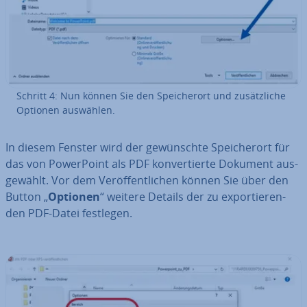
Schritt 4: Nun können Sie den Spei­cher­ort und zu­sätz­li­che
Optionen auswählen.
In diesem Fenster wird der ge­wünsch­te Spei­cher­ort für
das von Power­Point als PDF kon­ver­tier­te Dokument aus­
ge­wählt. Vor dem Ver­öf­fent­li­chen können Sie über den
Button „
Optionen
“ weitere Details der zu ex­por­tie­ren­
den PDF-Datei festlegen.