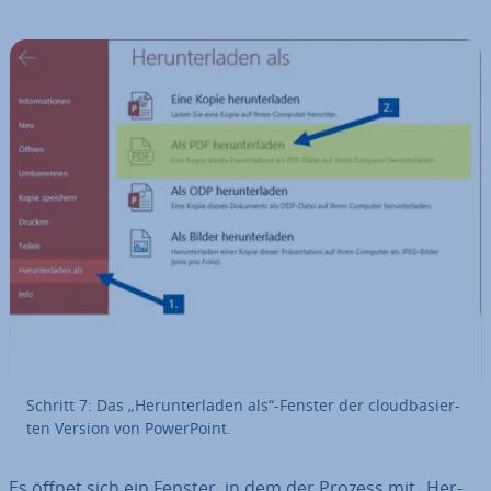
Schritt 7: Das „Her­un­ter­la­den als“-Fenster der cloud­ba­sier­
ten Version von Power­Point.
Es öffnet sich ein Fenster, in dem der Prozess mit „Her­