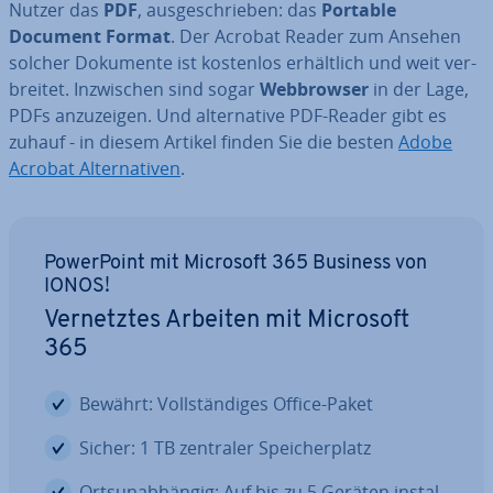
Nutzer das
PDF
, aus­ge­schrie­ben: das
Portable
Document Format
. Der Acrobat Reader zum Ansehen
solcher Dokumente ist kostenlos er­hält­lich und weit ver­
brei­tet. In­zwi­schen sind sogar
Web­brow­ser
in der Lage,
PDFs an­zu­zei­gen. Und al­ter­na­ti­ve PDF-Reader gibt es
zuhauf - in diesem Artikel finden Sie die besten
Adobe
Acrobat Al­ter­na­ti­ven
.
Power­Point mit Microsoft 365 Business von
IONOS!
Ver­netz­tes Arbeiten mit Microsoft
365
Bewährt: Voll­stän­di­ges Office-Paket
Sicher: 1 TB zentraler Spei­cher­platz
Orts­un­ab­hän­gig: Auf bis zu 5 Geräten in­stal­