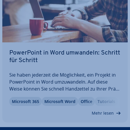
Power­Point in Word umwandeln: Schritt
für Schritt
Sie haben jederzeit die Mög­lich­keit, ein Projekt in
Power­Point in Word um­zu­wan­deln. Auf diese
Weise können Sie schnell Hand­zet­tel zu Ihrer Prä­
sen­ta­ti­on erstellen, aus­dru­cken und verteilen. Hier
Microsoft 365
Microsoft Word
Office
Tutorials
erfahren Sie, welche Optionen Sie beim Ex­por­tie­
ren haben und worauf es im Einzelnen…
Mehr lesen