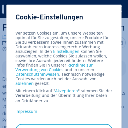
Digital Guide
Cookie-Einstellungen
Zum Haupt­in­halt springen
Power­Point als PDF speichern
Wir setzen Cookies ein, um unsere Webseiten
IONOS Redaktion
optimal für Sie zu gestalten, unsere Produkte für
Auf Facebo
Auf Tw
A
Sie zu verbessern sowie Ihnen zusammen mit
24.06.2020
Drittanbietern interessengerechte Werbung
6 mins
anzuzeigen. In den
Einstellungen
können Sie
auswählen, welche Cookies Sie zulassen wollen,
sowie Ihre Auswahl jederzeit ändern. Weitere
Infos finden Sie in unserer
Richtlinie zur
In­halts­ver­zeich­nis
Verwendung von Cookies
und in unseren
Datenschutzhinweisen
. Technisch notwendige
Die Prä­sen­ta­ti­ons-Software
Cookies werden auch bei der Auswahl von
Power­Point
ist seit ihrer
ablehnen
gesetzt.
ersten Ver­öf­fent­li­chung im Jahre 1989 ein beständig
Mit einem Klick auf "
Akzeptieren
" stimmen Sie der
weiter ent­wi­ckel­ter Be­stand­teil des Büro-Software-Pakets
Verarbeitung und der Übermittlung Ihrer Daten
Microsoft Office. Bei einer Markt­ana­ly­se aus dem Jahr
an Drittländer zu.
2010 hatte Microsoft Office mit 72 Prozent Markt­an­teil in
Impressum
diesem Segment eine markt­be­herr­schen­de Position.
Power­Point an sich gibt es al­ler­dings bereits seit 1984
und es ging schon 1987 an Microsoft über. Das