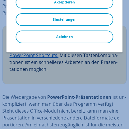
Akzeptieren
Programm wird schät­zungs­wei­se für 95 Prozent aller
Prä­sen­ta­tio­nen ein­ge­setzt.
Einstellungen
Tipp
Ablehnen
Wie bei anderen Pro­gram­men gibt es auch bei
Power­Point Shortcuts.
Mit diesen Tas­ten­kom­bi­na­
tio­nen ist ein schnel­le­res Arbeiten an den Prä­sen­
ta­tio­nen möglich.
Die Wie­der­ga­be von
Power­Point-Prä­sen­ta­tio­nen
ist un­
kom­pli­ziert, wenn man über das Programm verfügt.
Steht dieses Office-Modul nicht bereit, kann man eine
Prä­sen­ta­ti­on in ver­schie­de­ne andere Da­tei­for­ma­te ex­
por­tie­ren. Am ein­fachs­ten zu­gäng­lich ist für die meisten