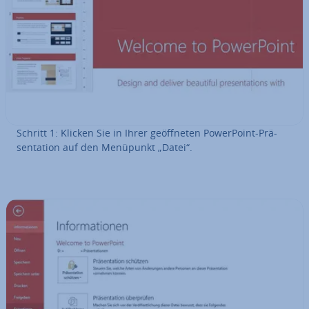
Schritt 1: Klicken Sie in Ihrer ge­öff­ne­ten Power­Point-Prä­
sen­ta­ti­on auf den Menüpunkt „Datei“.