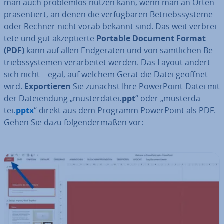
man auch pro­blem­los nutzen kann, wenn man an Orten
prä­sen­tiert, an denen die ver­füg­ba­ren Be­triebs­sys­te­me
oder Rechner nicht vorab bekannt sind. Das weit ver­brei­
te­te und gut ak­zep­tier­te
Portable Document Format
(PDF)
kann auf allen End­ge­rä­ten und von sämt­li­chen Be­
triebs­sys­te­men ver­ar­bei­tet werden. Das Layout ändert
sich nicht – egal, auf welchem Gerät die Datei geöffnet
wird.
Ex­por­tie­ren
Sie zunächst Ihre Power­Point-Datei mit
der Da­tei­endung „mus­ter­da­tei
.ppt
“ oder „mus­ter­da­
tei
.pptx
“ direkt aus dem Programm Power­Point als PDF.
Gehen Sie dazu fol­gen­der­ma­ßen vor: