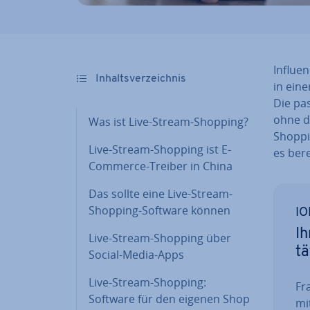
In­flue
In­halts­ver­zeich­nis
in eine
Die pa
ohne d
Was ist Live-Stream-Shopping?
Shoppin
Live-Stream-Shopping ist E-
es bere
Commerce-Treiber in China
Das sollte eine Live-Stream-
Shopping-Software können
IO
Ih
Live-Stream-Shopping über
tä
Social-Media-Apps
Live-Stream-Shopping:
Fra
Software für den eigenen Shop
mi