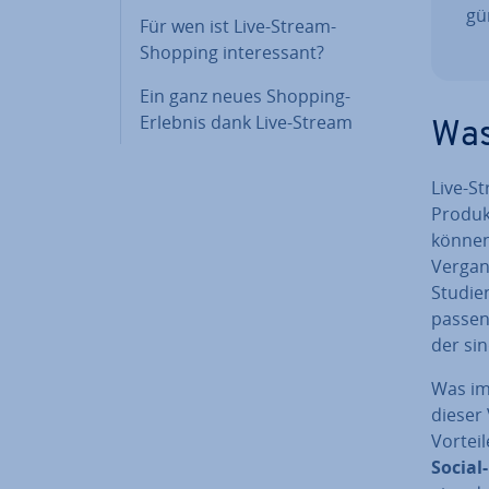
gün
Für wen ist Live-Stream-
Shopping in­ter­es­sant?
Ein ganz neues Shopping-
Erlebnis dank Live-Stream
Was
Live-S
Produkt
können 
Ver­ga
Studien
passend
der si
Was im
dieser 
Vortei
Social