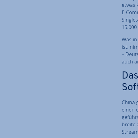
etwas k
E-Comme
Singles
15.000 
Was in 
ist, ni
– Deut
auch an
Das
Sof
China 
einen 
geführ
brei­te
Stream