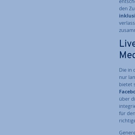
ent­sch
den Zu
inklusi
verlass
zusam
Liv
Med
Die in
nur la
bietet
Faceb
über d
in­te­g
für de
richtig
Ge­ne­r