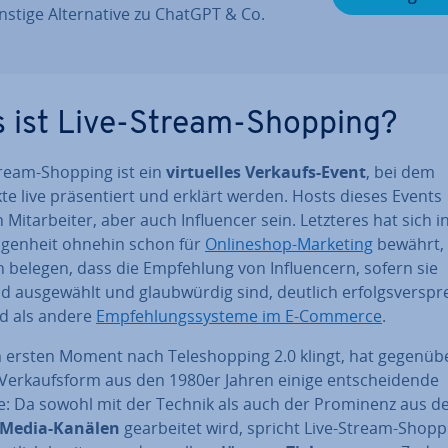
stige Al­ter­na­ti­ve zu ChatGPT & Co.
 ist Live-Stream-Shopping?
tream-Shopping ist ein
vir­tu­el­les Verkaufs-Event
, bei dem
e live prä­sen­tiert und erklärt werden. Hosts dieses Events
Mit­ar­bei­ter, aber auch In­fluen­cer sein. Letzteres hat sich i
n­gen­heit ohnehin schon für
On­line­shop-Marketing
bewährt,
 belegen, dass die Emp­feh­lung von In­fluen­cern, sofern sie
 aus­ge­wählt und glaub­wür­dig sind, deutlich er­folgs­ver­spr
nd als andere
Emp­feh­lungs­sys­te­me im E-Commerce
.
 ersten Moment nach Te­le­shop­ping 2.0 klingt, hat gegenüb
Ver­kaufs­form aus den 1980er Jahren einige ent­schei­den­de
le: Da sowohl mit der Technik als auch der Prominenz aus d
-Media-Kanälen
ge­ar­bei­tet wird, spricht Live-Stream-Shop