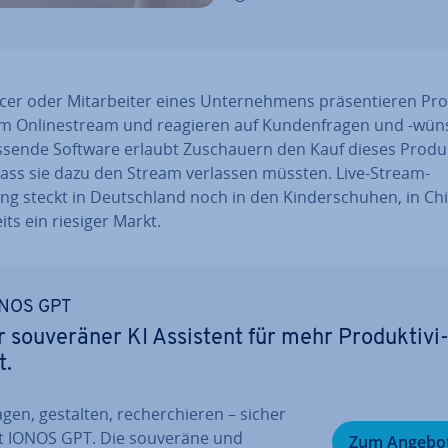
n­cer oder Mit­ar­bei­ter eines Un­ter­neh­mens prä­sen­tie­ren P
m On­line­stream und reagieren auf Kun­den­fra­gen und -wün
ssende Software erlaubt Zu­schau­ern den Kauf dieses Produ
ass sie dazu den Stream verlassen müssten. Live-Stream-
g steckt in Deutsch­land noch in den Kin­der­schu­hen, in Chi
its ein riesiger Markt.
NOS GPT
r sou­ve­rä­ner KI Assistent für mehr Pro­duk­ti­vi
t.
gen, gestalten, re­cher­chie­ren – sicher
t IONOS GPT. Die souveräne und
Zum Angebo