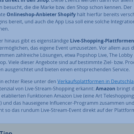
n besucht, die die Marke bzw. den Shop schon kennen. Der
nte
On­line­shop-Anbieter Shopify
hält hierfür bereits ver­sc
ins bereit, und auch die App Lisa soll eine solche In­te­gra­ti­o
chen.
 hinaus gibt es ei­gen­stän­di­ge
Live-Shopping-Platt­for­me
r­mög­li­chen, das eigene Event um­zu­set­zen. Vor allem aus 
mmen zahl­rei­che Lösungen, etwa Popshop Live, The Lobby
p. Viele dieser Angebote sind auf bestimmte Ziel- bzw. Pro­
n aus­ge­rich­tet und bieten einen ent­spre­chen­den Service.
in echter Riese unter den
Ver­kaufs­platt­for­men in Deutsch­l
tenzial von Live-Stream-Shopping erkannt:
Amazon
bringt d
 eta­blier­ten Funk­tio­nen Amazon Live (eine Art Te­le­shop­ping
) und das haus­ei­ge­ne In­fluen­cer-Programm zusammen und
cht so das rundum Live-Stream-Event direkt auf der Plattfor