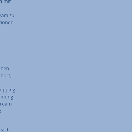
en
mit
ream zu
tio­nen
-
iehen
ehört,
hopping
endung
Stream
e
 sich