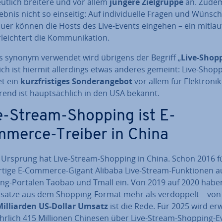
eutlich breitere und vor allem
jüngere Ziel­grup­pe
an. Zudem
ebnis nicht so einseitig: Auf in­di­vi­du­el­le Fragen und Wünsc
er können die Hosts des Live-Events eingehen – ein mit­lau­
leich­tert die Kom­mu­ni­ka­ti­on.
s synonym verwendet wird übrigens der Begriff „
Live-Shop
­lich ist hiermit al­ler­dings etwas anderes gemeint: Live-Shop
et ein
kurz­fris­ti­ges Son­der­an­ge­bot
vor allem für Elek­tro­nik
rend ist haupt­säch­lich in den USA bekannt.
e-Stream-Shopping ist E-
merce-Treiber in China
 Ursprung hat Live-Stream-Shopping in China. Schon 2016 f
rtige E-Commerce-Gigant Alibaba Live-Stream-Funk­tio­nen a
ng-Portalen Taobao und Tmall ein. Von 2019 auf 2020 habe
sätze aus dem Shopping-Format mehr als ver­dop­pelt – von
il­li­ar­den US-Dollar Umsatz
ist die Rede. Für 2025 wird erw
ährlich 415 Millionen Chinesen über Live-Stream-Shopping-E