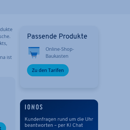
rodukte
sche.
Passende Produkte
kts,
Online-Shop-
Baukasten
na ist
Zu den Tarifen
­
t