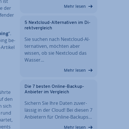
 ist
Mehr lesen
he der
fen­der
5 Nextcloud-Al­ter­na­ti­ven im Di­
rekt­ver­gleich
ping
“.
Sie suchen nach Nextcloud-Al­
ping be­
ter­na­ti­ven, möchten aber
-Artikel
wissen, ob sie Nextcloud das
Wasser…
Mehr lesen
Die 7 besten Online-Backup-
ührte
Anbieter im Vergleich
uf den
Sichern Sie Ihre Daten zu­ver­
n sich
läs­sig in der Cloud! Bei diesen 7
 rund
Anbietern für Online-Backups…
artet,
vents
Mehr lesen