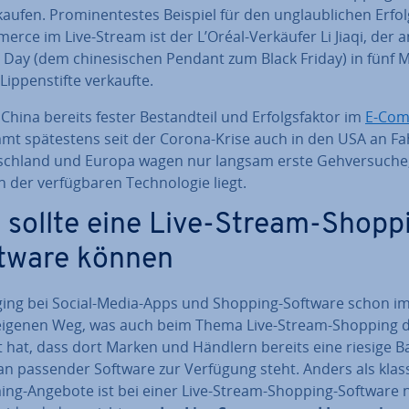
aufen. Pro­mi­nen­tes­tes Beispiel für den un­glaub­li­chen Erfo
rce im Live-Stream ist der L’Oréal-Verkäufer Li Jiaqi, der 
 Day (dem chi­ne­si­schen Pendant zum Black Friday) in fünf 
Lip­pen­stif­te verkaufte.
China bereits fester Be­stand­teil und Er­folgs­fak­tor im
E-Co
mmt spä­tes­tens seit der Corona-Krise auch in den USA an Fa
sch­land und Europa wagen nur langsam erste Geh­ver­su­che
 der ver­füg­ba­ren Tech­no­lo­gie liegt.
 sollte eine Live-Stream-Shopp
tware können
ging bei Social-Media-Apps und Shopping-Software schon 
eigenen Weg, was auch beim Thema Live-Stream-Shopping 
t hat, dass dort Marken und Händlern bereits eine riesige B
 an passender Software zur Verfügung steht. Anders als klas­s
ing-Angebote ist bei einer Live-Stream-Shopping-Software 