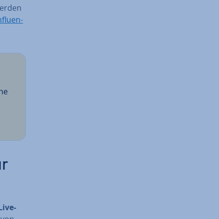
werden
n­fluen­
hne
ür
 Live-
 von