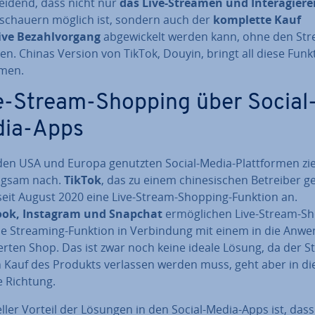
ei­dend, dass nicht nur
das Live-Streamen und In­ter­agie­r
­schau­ern möglich ist, sondern auch der
komplette Kauf
ve Be­zahl­vor­gang
ab­ge­wi­ckelt werden kann, ohne den St
en. Chinas Version von TikTok, Douyin, bringt all diese Funk­
men.
e-Stream-Shopping über Social
ia-Apps
 den USA und Europa genutzten Social-Media-Platt­for­men z
ngsam nach.
TikTok
, das zu einem chi­ne­si­schen Betreiber g
 seit August 2020 eine Live-Stream-Shopping-Funktion an.
ook, Instagram und Snapchat
er­mög­li­chen Live-Stream-S
ie Streaming-Funktion in Ver­bin­dung mit einem in die Anw
rier­ten Shop. Das ist zwar noch keine ideale Lösung, da der 
n Kauf des Produkts verlassen werden muss, geht aber in di
e Richtung.
el­ler Vorteil der Lösungen in den Social-Media-Apps ist, dass