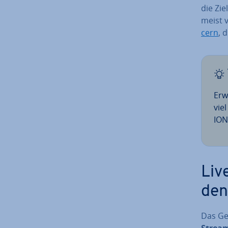
die Zie
meist 
cern
, 
Erw
vie
ION
Liv
den
Das Ge­
Stream