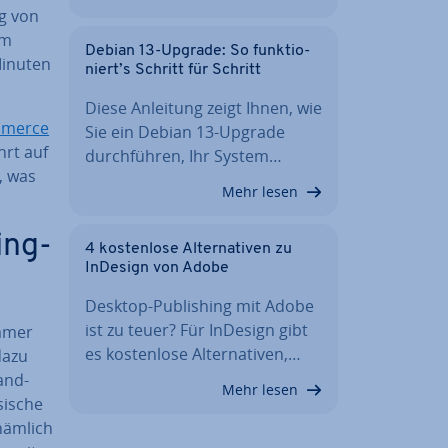
lg von
am
Debian 13-Upgrade: So funk­tio­
Minuten
niert’s Schritt für Schritt
Diese Anleitung zeigt Ihnen, wie
mmerce
Sie ein Debian 13-Upgrade
hrt auf
durch­füh­ren, Ihr System…
, was
Mehr lesen
ing-
4 kos­ten­lo­se Al­ter­na­ti­ven zu
InDesign von Adobe
Desktop-Pu­bli­shing mit Adobe
ist zu teuer? Für InDesign gibt
immer
es kos­ten­lo­se Al­ter­na­ti­ven,…
dazu
and­
Mehr lesen
i­sche
nämlich