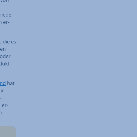
hie­de­
n er­
n
, die es
den
 oder
dukt­
and
hat
ie
-
 er­
m.