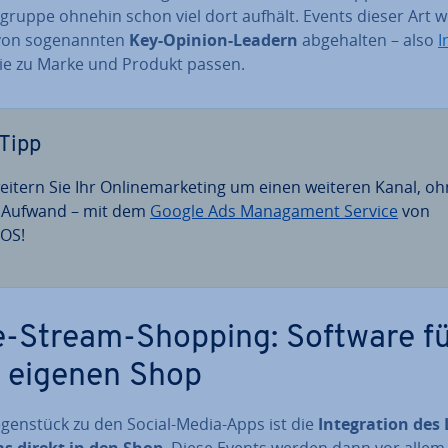
l­grup­pe ohnehin schon viel dort aufhält. Events dieser Art 
von so­ge­nann­ten
Key-Opinion-Leadern
ab­ge­hal­ten – also
I
die zu Marke und Produkt passen.
Tipp
eitern Sie Ihr On­line­mar­ke­ting um einen weiteren Kanal, o
l Aufwand – mit dem
Google Ads Ma­na­ga­ment Service
von
OS!
e-Stream-Shopping: Software f
 eigenen Shop
gen­stück zu den Social-Media-Apps ist die
In­te­gra­ti­on des
s direkt in den Shop
. Diese Events werden dann vor allem