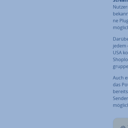
Nutzer
bekan
ne Plug
mög­li­
Darüber
jedem e
USA ko
Shoploo
grup­pe
Auch e
das Po
bereits
Sender
mög­li