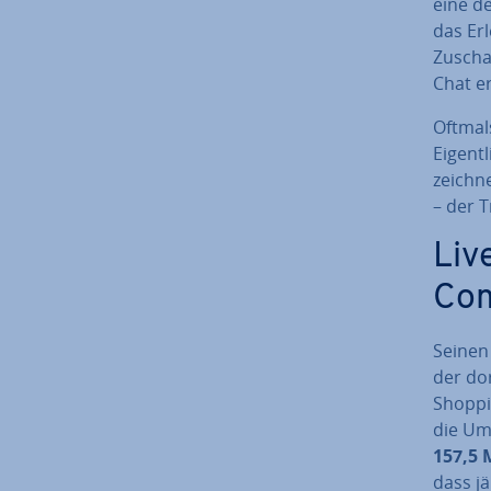
eine d
das Erl
Zuschau
Chat er­
Oftmal
Ei­gent
zeich­n
– der T
Liv
Com
Seinen
der do
Shoppi
die Um
157,5 M
dass j