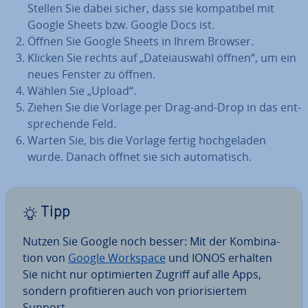
Stellen Sie dabei sicher, dass sie kom­pa­ti­bel mit
Google Sheets bzw. Google Docs ist.
Öffnen Sie Google Sheets in Ihrem Browser.
Klicken Sie rechts auf „Da­tei­aus­wahl öffnen“, um ein
neues Fenster zu öffnen.
Wählen Sie „Upload“.
Ziehen Sie die Vorlage per Drag-and-Drop in das ent­
spre­chen­de Feld.
Warten Sie, bis die Vorlage fertig hoch­ge­la­den
wurde. Danach öffnet sie sich au­to­ma­tisch.
Tipp
Nutzen Sie Google noch besser: Mit der Kom­bi­na­
ti­on von
Google Workspace
und IONOS erhalten
Sie nicht nur op­ti­mier­ten Zugriff auf alle Apps,
sondern pro­fi­tie­ren auch von prio­ri­sier­tem
Support.