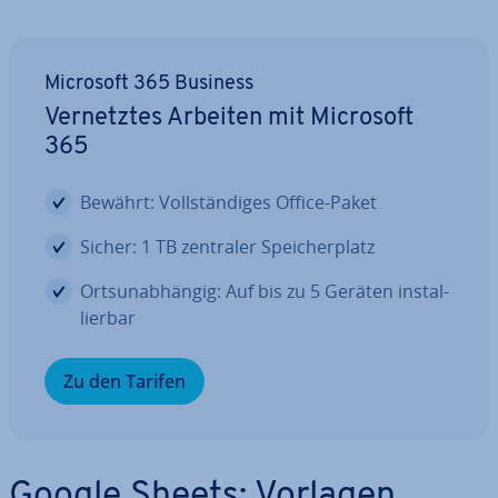
Microsoft 365 Business
Ver­netz­tes Arbeiten mit Microsoft
365
Bewährt: Voll­stän­di­ges Office-Paket
Sicher: 1 TB zentraler Spei­cher­platz
Orts­un­ab­hän­gig: Auf bis zu 5 Geräten in­stal­
lier­bar
Zu den Tarifen
Google Sheets: Vorlagen