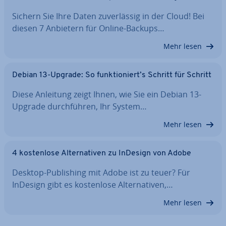
Sichern Sie Ihre Daten zu­ver­läs­sig in der Cloud! Bei
diesen 7 Anbietern für Online-Backups…
Mehr lesen
Debian 13-Upgrade: So funk­tio­niert’s Schritt für Schritt
Diese Anleitung zeigt Ihnen, wie Sie ein Debian 13-
Upgrade durch­füh­ren, Ihr System…
Mehr lesen
4 kos­ten­lo­se Al­ter­na­ti­ven zu InDesign von Adobe
Desktop-Pu­bli­shing mit Adobe ist zu teuer? Für
InDesign gibt es kos­ten­lo­se Al­ter­na­ti­ven,…
Mehr lesen