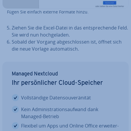
Fügen Sie einfach externe Formate hinzu.
Ziehen Sie die Excel-Datei in das ent­spre­chen­de Feld.
Sie wird nun hoch­ge­la­den.
Sobald der Vorgang ab­ge­schlos­sen ist, öffnet sich
die neue Vorlage au­to­ma­tisch.
Managed Nextcloud
Ihr per­sön­li­cher Cloud-Speicher
Voll­stän­di­ge Da­ten­sou­ve­rä­ni­tät
Kein Ad­mi­nis­tra­ti­ons­auf­wand dank
Managed-Betrieb
Flexibel um Apps und Online Office er­wei­ter­