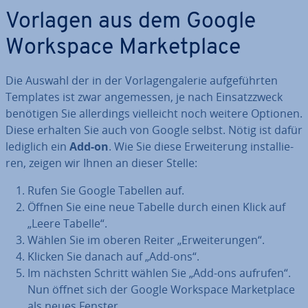
Vorlagen aus dem Google
Workspace Mar­ket­place
Die Auswahl der in der Vor­la­gen­ga­le­rie auf­ge­führ­ten
Templates ist zwar an­ge­mes­sen, je nach Ein­satz­zweck
benötigen Sie al­ler­dings viel­leicht noch weitere Optionen.
Diese erhalten Sie auch von Google selbst. Nötig ist dafür
lediglich ein
Add-on
. Wie Sie diese Er­wei­te­rung in­stal­lie­
ren, zeigen wir Ihnen an dieser Stelle:
Rufen Sie Google Tabellen auf.
Öffnen Sie eine neue Tabelle durch einen Klick auf
„Leere Tabelle“.
Wählen Sie im oberen Reiter „Er­wei­te­run­gen“.
Klicken Sie danach auf „Add-ons“.
Im nächsten Schritt wählen Sie „Add-ons aufrufen“.
Nun öffnet sich der Google Workspace Mar­ket­place
als neues Fenster.