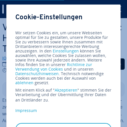
Digital Guide
Cookie-Einstellungen
Zum Haupt­in­halt springen
Vorlagen für Google Tabellen:
Wir setzen Cookies ein, um unsere Webseiten
Hier finden Sie die besten
optimal für Sie zu gestalten, unsere Produkte für
Sie zu verbessern sowie Ihnen zusammen mit
Drittanbietern interessengerechte Werbung
Templates
anzuzeigen. In den
Einstellungen
können Sie
auswählen, welche Cookies Sie zulassen wollen,
IONOS Redaktion
sowie Ihre Auswahl jederzeit ändern. Weitere
Auf Facebook teilen
Auf Twitter teilen
Auf LinkedIn tei
19.03.2024
Infos finden Sie in unserer
Richtlinie zur
Verwendung von Cookies
und in unseren
5 mins
Datenschutzhinweisen
. Technisch notwendige
Cookies werden auch bei der Auswahl von
ablehnen
gesetzt.
In­halts­ver­zeich­nis
Mit einem Klick auf "
Akzeptieren
" stimmen Sie der
Verarbeitung und der Übermittlung Ihrer Daten
Es gibt in Google Sheets Vorlagen für zahl­rei­che Ein­satz­
an Drittländer zu.
zwe­cke. Neben den vor­in­stal­lier­ten Templates finden Sie
Impressum
weitere Optionen über Add-ons oder bei Dritt­an­bie­tern.
Auch Excel-Vorlagen können teilweise im­por­tiert werden.