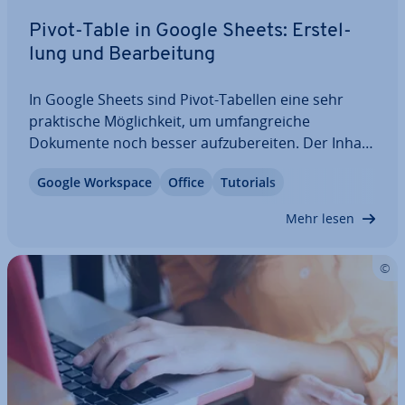
Pivot-Table in Google Sheets: Er­stel­
lung und Be­ar­bei­tung
In Google Sheets sind Pivot-Tabellen eine sehr
prak­ti­sche Mög­lich­keit, um um­fang­rei­che
Dokumente noch besser auf­zu­be­rei­ten. Der Inhalt
der Aus­gangs­ta­bel­le wird dabei nicht verändert.
Google Workspace
Office
Tutorials
Wir erklären Ihnen, wie Sie eine Pivot-Table unter
Google Sheets erstellen, und zeigen Ihnen mit…
Mehr lesen