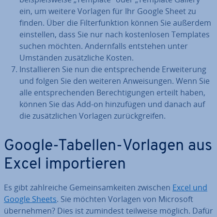
ein, um weitere Vorlagen für Ihr Google Sheet zu
finden. Über die Fil­ter­funk­ti­on können Sie außerdem
ein­stel­len, dass Sie nur nach kos­ten­lo­sen Templates
suchen möchten. An­dern­falls entstehen unter
Umständen zu­sätz­li­che Kosten.
In­stal­lie­ren Sie nun die ent­spre­chen­de Er­wei­te­rung
und folgen Sie den weiteren An­wei­sun­gen. Wenn Sie
alle ent­spre­chen­den Be­rech­ti­gun­gen erteilt haben,
können Sie das Add-on hin­zu­fü­gen und danach auf
die zu­sätz­li­chen Vorlagen zu­rück­grei­fen.
Google-Tabellen-Vorlagen aus
Excel im­por­tie­ren
Es gibt zahl­rei­che Ge­mein­sam­kei­ten zwischen
Excel und
Google Sheets
. Sie möchten Vorlagen von Microsoft
über­neh­men? Dies ist zumindest teilweise möglich. Dafür