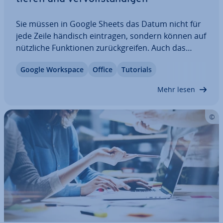
Sie müssen in Google Sheets das Datum nicht für
jede Zeile händisch eintragen, sondern können auf
nützliche Funk­tio­nen zu­rück­grei­fen. Auch das
Format der Eingabe legen Sie nach eigenem Bedarf
Google Workspace
Office
Tutorials
fest. Wir erklären Ihnen, wofür das Format des
Datums in Google Tabellen wichtig ist,…
Mehr lesen