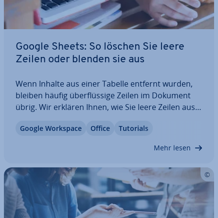
Google Sheets: So löschen Sie leere
Zeilen oder blenden sie aus
Wenn Inhalte aus einer Tabelle entfernt wurden,
bleiben häufig über­flüs­si­ge Zeilen im Dokument
übrig. Wir erklären Ihnen, wie Sie leere Zeilen aus
Google Sheets löschen oder aus­blen­den. Sie
Google Workspace
Office
Tutorials
erfahren außerdem, wie Sie Inhalte oder einzelne
Zeilen entfernen. Die hier gezeigten…
Mehr lesen