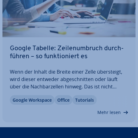
Google Tabelle: Zei­len­um­bruch durch­
füh­ren – so funk­tio­niert es
Wenn der Inhalt die Breite einer Zelle über­steigt,
wird dieser entweder ab­ge­schnit­ten oder läuft
über die Nach­bar­zel­len hinweg. Das ist nicht
optimal für das Layout und kann auch die Les­bar­
Google Workspace
Office
Tutorials
keit und Übersicht stark be­ein­träch­ti­gen. Die
Lösung ist auch in Google Sheets ein…
Mehr lesen