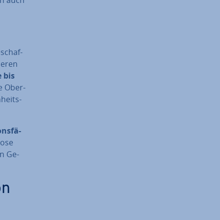
­schaf­
ie­ren
e bis
de Ober­
­heits­
ons­fä­
lose
en Ge­
on