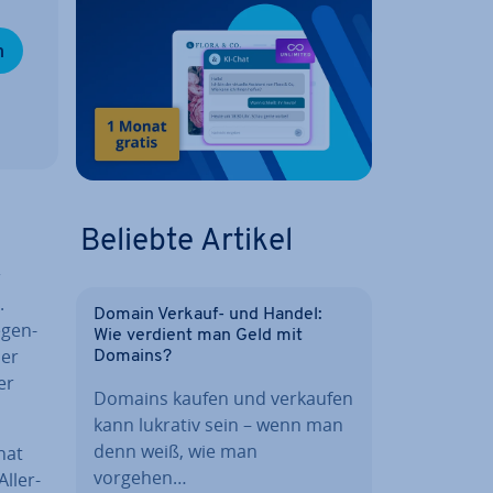
n
Beliebte Artikel
r
.
Domain Verkauf- und Handel:
­gen­
Wie verdient man Geld mit
ler
Domains?
er
Domains kaufen und verkaufen
kann lukrativ sein – wenn man
denn weiß, wie man
hat
vorgehen…
l­ler­