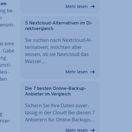
hen
Mehr lesen
ng be­
h
5 Nextcloud-Al­ter­na­ti­ven im Di­
ge­nom­
rekt­ver­gleich
Sie suchen nach Nextcloud-Al­
ie eine
ter­na­ti­ven, möchten aber
g
. Gäbe
wissen, ob sie Nextcloud das
ung
Wasser…
ns­ti­
leis­
Mehr lesen
 den
Die 7 besten Online-Backup-
Anbieter im Vergleich
Sichern Sie Ihre Daten zu­ver­
läs­sig in der Cloud! Bei diesen 7
ng
Anbietern für Online-Backups…
­ter­
Mehr lesen