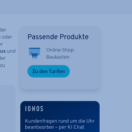
der
z oder
Passende Produkte
er
Online-Shop-
aus
und
Baukasten
ler
 zu
Zu den Tarifen