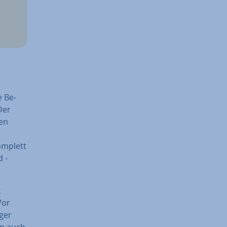
e Be­
 Der
ien
Komplett
d -
2
Vor
­ger
hen auch