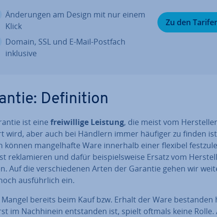
Än­de­run­gen am Design mit nur einem
Zu den Tarife
Klick
Domain, SSL und E-Mail-Postfach
inklusive
ntie: De­fi­ni­ti­on
antie ist eine
frei­wil­li­ge Leistung
, die meist vom Her­stel­le
t wird, aber auch bei Händlern immer häufiger zu finden ist
können man­gel­haf­te Ware innerhalb einer flexibel fest­zu­le
st re­kla­mie­ren und dafür bei­spiels­wei­se Ersatz vom Her­stel­
n. Auf die ver­schie­de­nen Arten der Garantie gehen wir weit
och aus­führ­lich ein.
 Mangel bereits beim Kauf bzw. Erhalt der Ware bestanden 
st im Nach­hin­ein ent­stan­den ist, spielt oftmals keine Rolle. A