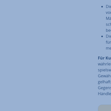
Di
vo
Mä
sc
be
Di
fü
me
Für Ku
währ­le
spiels­
Ge­währ
gel­haf
Gegensa
Händle