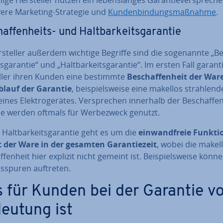
evere Marketing-Strategie und
Kun­den­bin­dungs­maß­nah­me
.
af­fen­heits- und Halt­bar­keits­ga­ran­tie
­stel­ler außerdem wichtige Begriffe sind die so­ge­nann­te „Be
s­ga­ran­tie“ und „Halt­bar­keits­ga­ran­tie“. Im ersten Fall ga­ran­t
el­ler ihren Kunden eine bestimmte
Be­schaf­fen­heit der War
lauf der Garantie
, bei­spiels­wei­se eine makellos strah­len­
 eines Elek­tro­ge­rä­tes. Ver­spre­chen innerhalb der Be­schaf­fen
tie werden oftmals für Wer­be­zweck genutzt.
 Halt­bar­keits­ga­ran­tie geht es um die
ein­wand­freie Funk­ti­
t der Ware in der gesamten Ga­ran­tie­zeit
, wobei die makel
f­fen­heit hier explizit nicht gemeint ist. Bei­spiels­wei­se könn
­spu­ren auftreten.
 für Kunden bei der Garantie v
eutung ist