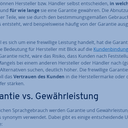
önnen Her­stel­ler bzw. Händler selbst ent­schei­den,
in welc
und
für wie lange
sie eine Garantie gewähren. Die Abnutzu
er Teile, wie sie durch den be­stim­mungs­ge­mä­ßen Gebrauc
 entsteht, wird bei­spiels­wei­se häufig von der Garantie aus­
es sich um eine frei­wil­li­ge Leistung handelt, hat die Garant
e Bedeutung für Her­stel­ler mit Blick auf die
Kun­den­bin­dun
Garantie nicht, wäre das Risiko, dass Kunden nach Fest­stel­l
angels bei einem anderen Her­stel­ler oder Händler nach (gü
Al­ter­na­ti­ven suchen, deutlich höher. Die frei­wil­li­ge Ga­ran­tie­
oll das
Vertrauen des Kunden
in die Her­stel­ler­mar­ke oder
fer stärken.
antie vs. Ge­währ­leis­tung
lichen Sprach­ge­brauch werden Garantie und Ge­währ­leis­tu
 synonym verwendet. Dabei gibt es einige ent­schei­den­de Un
e: