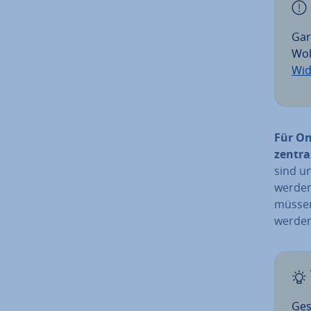
Gar
Wol
Wi­d
Für On
zentra
sind un
werden
müsse
werden
Ges