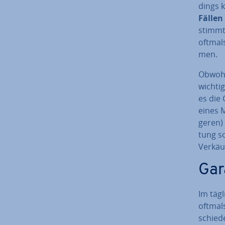
dings k
Fällen
stimm­t
oftmals
men.
Obwohl 
wichtig
es die 
eines M
ge­ren) 
tung s
Verkäu
Gar
Im täg
oftmals
schie­d