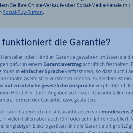
dern Sie Ihre Online-Verkäufe über Social-Media-Kanäle mit
m
Social-Buy-Button
.
 funk­tio­niert die Garantie?
 Her­stel­ler oder Händler Garantie gewähren, müssen sie di
n­gen dafür in einem
Ga­ran­tie­ver­trag
schrift­lich fest­hal­ten.
g muss in
einfacher Sprache
verfasst sein, so dass auch La
he Inhalte zwei­fels­frei verstehen können. Außerdem ist ein
 auf zu­sätz­li­che ge­setz­li­che Ansprüche
ver­pflich­tend. 
nnen Her­stel­ler dafür Angaben zu Fristen, Ga­ran­tie­fäl­len un
men, Formen der Garantie, usw. gestalten.
 Fristen haben sich meist Ga­ran­tie­zei­ten von
min­des­tens 
, in vielen Fällen aber auch fünf oder zehn Jahren etabliert. 
i lang­le­bi­gen Elek­tro­ge­rä­ten fällt die Garantie oft groß­zü­gi
nige Her­stel­ler nutzen ein le­bens­lan­ges Ga­ran­tie­ver­spre­c