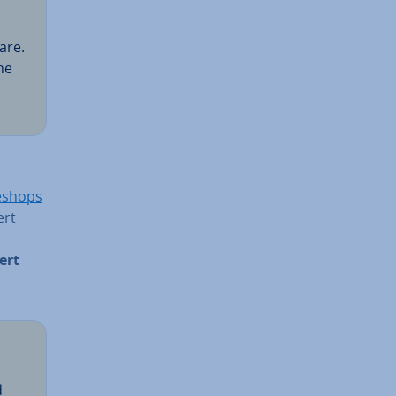
are.
che
ne­shops
ert
iert
d