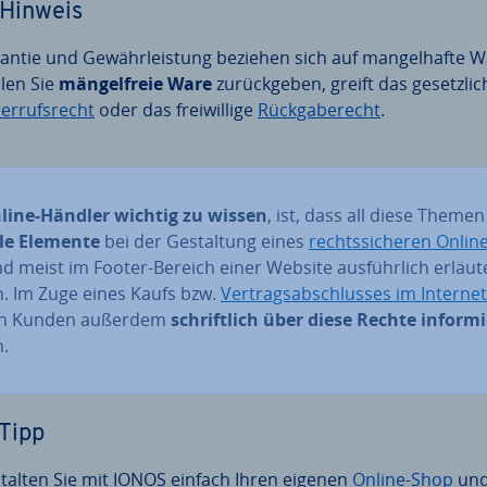
Hinweis
antie und Ge­währ­leis­tung beziehen sich auf man­gel­haf­te W
len Sie
män­gel­freie Ware
zu­rück­ge­ben, greift das ge­setz­li­
er­rufs­recht
oder das frei­wil­li­ge
Rück­ga­be­recht
.
line-Händler wichtig zu wissen
, ist, dass all diese Themen
le Elemente
bei der Ge­stal­tung eines
rechts­si­che­ren On­li
d meist im Footer-Bereich einer Website aus­führ­lich erläut
. Im Zuge eines Kaufs bzw.
Ver­trags­ab­schlus­ses im Internet
n Kunden außerdem
schrift­lich über diese Rechte in­for­m
.
Tipp
talten Sie mit IONOS einfach Ihren eigenen
Online-Shop
un