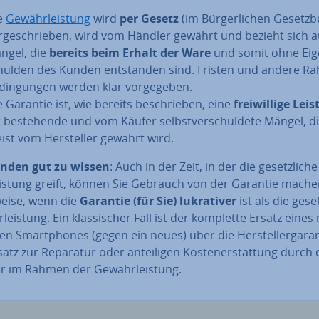
e
Ge­währ­leis­tung
wird
per Gesetz
(im Bür­ger­li­chen Ge­setz­
r­ge­schrie­ben, wird vom Händler gewährt und bezieht sich a
ngel, die
bereits beim Erhalt der Ware
und somit ohne Ei­g
hul­den des Kunden ent­stan­den sind. Fristen und andere Ra
­din­gun­gen werden klar vor­ge­ge­ben.
e Garantie ist, wie bereits be­schrie­ben, eine
frei­wil­li­ge Lei
r be­stehen­de und vom Käufer selbst­ver­schul­de­te Mängel, d
ist vom Her­stel­ler gewährt wird.
nden gut zu wissen
: Auch in der Zeit, in der die ge­setz­li­ch
is­tung greift, können Sie Gebrauch von der Garantie machen
wei­se, wenn die
Garantie (für Sie) lu­kra­ti­ver
ist als die ge­set
­leis­tung. Ein klas­si­scher Fall ist der komplette Ersatz eine
­ten Smart­phones (gegen ein neues) über die Her­stel­ler­ga­ran
tz zur Reparatur oder an­tei­li­gen Kos­ten­er­stat­tung durch
r im Rahmen der Ge­währ­leis­tung.