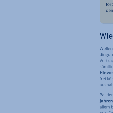
för
de
Wie
Wollen
din­gu
Vertra
sämtlic
Hinweis
frei kö
ausnah
Bei den
Jahren
allem be
aus. Ei