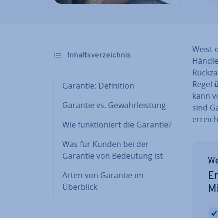
Weist e
In­halts­ver­zeich­nis
Händle
Rück­za
Regel
ü
Garantie: De­fi­ni­ti­on
kann vo
Garantie vs. Ge­währ­leis­tung
sind G
erreic
Wie funk­tio­niert die Garantie?
Was für Kunden bei der
Garantie von Bedeutung ist
We
Arten von Garantie im
Er
Überblick
M