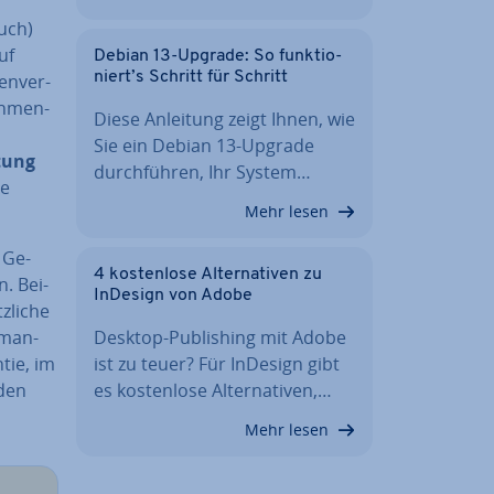
buch)
uf
Debian 13-Upgrade: So funk­tio­
niert’s Schritt für Schritt
en­ver­
h­men­
Diese Anleitung zeigt Ihnen, wie
Sie ein Debian 13-Upgrade
stung
durch­füh­ren, Ihr System…
ie
Mehr lesen
e Ge­
4 kos­ten­lo­se Al­ter­na­ti­ven zu
. Bei­
InDesign von Adobe
z­li­che
s man­
Desktop-Pu­bli­shing mit Adobe
­tie, im
ist zu teuer? Für InDesign gibt
 den
es kos­ten­lo­se Al­ter­na­ti­ven,…
Mehr lesen