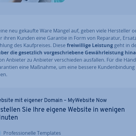
ine neu gekaufte Ware Mängel auf, geben viele Her­stel­ler o
r ihren Kunden eine Garantie in Form von Reparatur, Ersat
h­lung des Kauf­prei­ses. Diese
frei­wil­li­ge Leistung
geht in d
ber die ge­setz­lich vor­ge­schrie­be­ne Ge­währ­leis­tung hin
n Anbieter zu Anbieter ver­schie­den ausfallen. Für die Händ
arantien eine Maßnahme, um eine bessere Kun­den­bin­dung
hen.
bsite mit eigener Domain – MyWebsite Now
stellen Sie Ihre eigene Website in wenigen
inuten
Pro­fes­sio­nel­le Templates