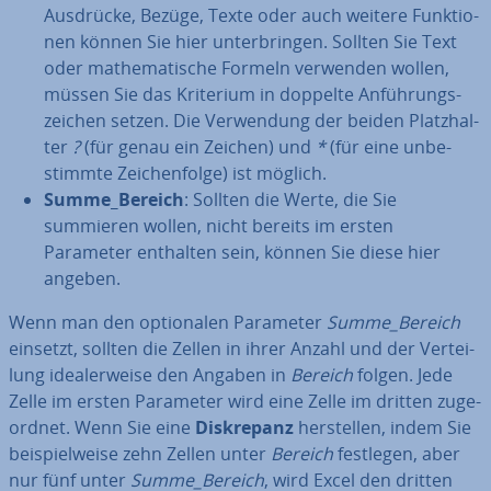
Ausdrücke, Bezüge, Texte oder auch weitere Funk­tio­
nen können Sie hier un­ter­brin­gen. Sollten Sie Text
oder ma­the­ma­ti­sche Formeln verwenden wollen,
müssen Sie das Kriterium in doppelte An­füh­rungs­
zei­chen setzen. Die Ver­wen­dung der beiden Platz­hal­
ter
?
(für genau ein Zeichen) und
*
(für eine un­be­
stimm­te Zei­chen­fol­ge) ist möglich.
Summe_Bereich
: Sollten die Werte, die Sie
summieren wollen, nicht bereits im ersten
Parameter enthalten sein, können Sie diese hier
angeben.
Wenn man den op­tio­na­len Parameter
Summe_Bereich
einsetzt, sollten die Zellen in ihrer Anzahl und der Ver­tei­
lung idea­ler­wei­se den Angaben in
Bereich
folgen. Jede
Zelle im ersten Parameter wird eine Zelle im dritten zu­ge­
ord­net. Wenn Sie eine
Dis­kre­panz
her­stel­len, indem Sie
bei­spiel­wei­se zehn Zellen unter
Bereich
festlegen, aber
nur fünf unter
Summe_Bereich
, wird Excel den dritten