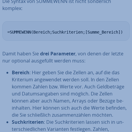
Die Syntax von SUMMEWENN ist nicht son­der­lich
komplex:
=SUMMEWENN(Bereich;Suchkriterien;[Summe_Bereich])
Damit haben Sie
drei Parameter
, von denen der letzte
nur optional aus­ge­füllt werden muss:
Bereich
: Hier geben Sie die Zellen an, auf die das
Kriterium an­ge­wen­det werden soll. In den Zellen
kommen Zahlen bzw. Werte vor. Auch Geld­be­trä­ge
und Da­tums­an­ga­ben sind möglich. Die Zellen
können aber auch Namen, Arrays oder Bezüge be­
inhal­ten. Hier können sich auch die Werte befinden,
die Sie schließ­lich zu­sam­men­zäh­len möchten.
Such­kri­te­ri­en
: Die Such­kri­te­ri­en lassen sich in un­
ter­schied­li­chen Varianten festlegen. Zahlen,