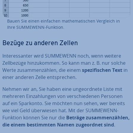
Bauen Sie einen einfachen ma­the­ma­ti­schen Vergleich in
Ihre SUMMEWENN-Funktion.
Bezüge zu anderen Zellen
In­ter­es­san­ter wird SUMMEWENN noch, wenn weitere
Zell­be­zü­ge hin­zu­kom­men. So kann man z. B. nur solche
Werte zu­sam­men­zäh­len, die einem
spe­zi­fi­schen Text
in
einer anderen Zelle ent­spre­chen.
Nehmen wir an, Sie haben eine un­ge­ord­ne­te Liste mit
mehreren Ein­zah­lun­gen von ver­schie­de­nen Personen
auf ein Sparkonto. Sie möchten nun sehen, wer bereits
wie viel Geld über­wie­sen hat. Mit der SUMMEWENN-
Funktion können Sie nur die
Beträge zu­sam­men­zäh­len,
die einem be­stimm­ten Namen zu­ge­ord­net sind
.