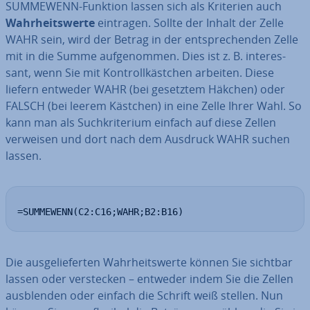
SUMMEWENN-Funktion lassen sich als Kriterien auch
Wahr­heits­wer­te
eintragen. Sollte der Inhalt der Zelle
WAHR sein, wird der Betrag in der ent­spre­chen­den Zelle
mit in die Summe auf­ge­nom­men. Dies ist z. B. in­ter­es­
sant, wenn Sie mit Kon­troll­käst­chen arbeiten. Diese
liefern entweder WAHR (bei gesetztem Häkchen) oder
FALSCH (bei leerem Kästchen) in eine Zelle Ihrer Wahl. So
kann man als Such­kri­te­ri­um einfach auf diese Zellen
verweisen und dort nach dem Ausdruck WAHR suchen
lassen.
=SUMMEWENN(C2:C16;WAHR;B2:B16)
Die aus­ge­lie­fer­ten Wahr­heits­wer­te können Sie sichtbar
lassen oder ver­ste­cken – entweder indem Sie die Zellen
aus­blen­den oder einfach die Schrift weiß stellen. Nun