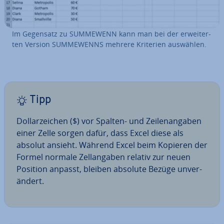
Im Gegensatz zu SUMMEWENN kann man bei der er­wei­ter­
ten Version SUM­ME­WENNS mehrere Kriterien auswählen.
Tipp
Dol­lar­zei­chen ($) vor Spalten- und Zei­len­an­ga­ben
einer Zelle sorgen dafür, dass Excel diese als
absolut ansieht. Während Excel beim Kopieren der
Formel normale Zell­an­ga­ben relativ zur neuen
Position anpasst, bleiben absolute Bezüge un­ver­
än­dert.