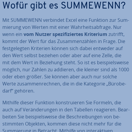
Wofür gibt es SUMMEWENN?
Mit SUMMEWENN verbindet Excel eine Funktion zur Sum­
mie­rung von Werten mit einer Wahr­heits­ab­fra­ge. Nur
wenn ein
vom Nutzer spe­zi­fi­zier­tes Kriterium
zutrifft,
kommt der Wert für das Zu­sam­men­zäh­len in Frage. Die
fest­ge­leg­ten Kriterien können sich dabei entweder auf
den Wert selbst beziehen oder aber auf eine Zelle, die
mit dem Wert in Beziehung steht. So ist es bei­spiels­wei­se
möglich, nur Zahlen zu addieren, die kleiner sind als 1000
oder eben größer. Sie können aber auch nur solche
Werte zu­sam­men­rech­nen, die in die Kategorie „Bü­ro­be­
darf“ gehören.
Mithilfe dieser Funktion kon­stru­ie­ren Sie Formeln, die
auch auf Ver­än­de­run­gen in den Tabellen reagieren. Be­ar­
bei­ten Sie bei­spiels­wei­se die Be­schrei­bun­gen von be­
stimm­ten Objekten, kommen diese nicht mehr für die
Sum­mie­rung in Betracht. Mithilfe von in­ter­ak­ti­ven