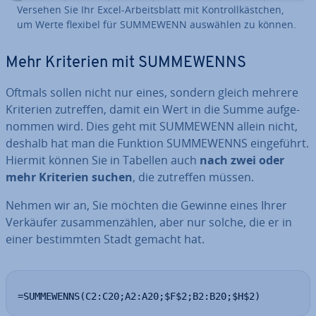
Versehen Sie Ihr Excel-Ar­beits­blatt mit Kon­troll­käst­chen,
um Werte flexibel für SUMMEWENN auswählen zu können.
Mehr Kriterien mit SUM­ME­WENNS
Oftmals sollen nicht nur eines, sondern gleich mehrere
Kriterien zutreffen, damit ein Wert in die Summe auf­ge­
nom­men wird. Dies geht mit SUMMEWENN allein nicht,
deshalb hat man die Funktion SUM­ME­WENNS ein­ge­führt.
Hiermit können Sie in Tabellen auch
nach zwei oder
mehr Kriterien suchen
, die zutreffen müssen.
Nehmen wir an, Sie möchten die Gewinne eines Ihrer
Verkäufer zu­sam­men­zäh­len, aber nur solche, die er in
einer be­stimm­ten Stadt gemacht hat.
=SUMMEWENNS(C2:C20;A2:A20;$F$2;B2:B20;$H$2)