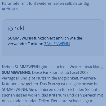
Parameter mit fünf weiteren Zellen selbst­stän­dig
auffüllen.
Fakt
SUMMEWENN funk­tio­niert ähnlich wie die
verwandte Funktion
ZÄH­LEN­WENN
.
Neben SUMMEWENN gibt es auch die Wei­ter­ent­wick­lung
SUM­ME­WENNS
. Diese Funktion ist ab Excel 2007
verfügbar und gibt Nutzern die Mög­lich­keit, mehrere
Kriterien anzugeben. Das Prinzip ist das gleiche wie bei
SUMMEWENN: Sie de­fi­nie­ren den Bereich, den Sie un­ter­
su­chen lassen wollen, das Kriterium und den Bereich mit
den zu ad­die­ren­den Zellen. Der Un­ter­schied liegt in