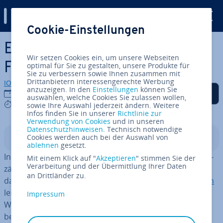
Digital Guide
Cookie-Einstellungen
Zum Haupt­in­halt springen
Excel: Die SUMMEWENN-
Wir setzen Cookies ein, um unsere Webseiten
Funktion erklärt
optimal für Sie zu gestalten, unsere Produkte für
Sie zu verbessern sowie Ihnen zusammen mit
Drittanbietern interessengerechte Werbung
IONOS Redaktion
anzuzeigen. In den
Einstellungen
können Sie
Auf Facebook teilen
Auf Twitter teilen
Auf LinkedIn teilen
Als be­vor­zug­te Quelle
19.09.2019
auswählen, welche Cookies Sie zulassen wollen,
auf Google hin­zu­fü­gen
8 mins
sowie Ihre Auswahl jederzeit ändern. Weitere
Infos finden Sie in unserer
Richtlinie zur
Verwendung von Cookies
und in unseren
Datenschutzhinweisen
. Technisch notwendige
Cookies werden auch bei der Auswahl von
In­halts­ver­zeich­nis
ablehnen
gesetzt.
In Ihren Analysen und Berichten gehört das Zu­sam­men­
Mit einem Klick auf "
Akzeptieren
" stimmen Sie der
Verarbeitung und der Übermittlung Ihrer Daten
zäh­len von Werten zum Nor­mal­fall. Excel macht Ihnen
an Drittländer zu.
das Bilden von Summen mit Hilfe der
Summen-Funktion
leicht. Doch oft möchten Sie gar nicht einfach nur alle
Impressum
Werte zu­sam­men­zäh­len, sondern die Summe auf
bestimmte Zahlen be­schrän­ken. Excel stellt Ihnen dafür