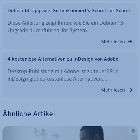
Debian 13-Upgrade: So funk­tio­niert’s Schritt für Schritt
Diese Anleitung zeigt Ihnen, wie Sie ein Debian 13-
Upgrade durch­füh­ren, Ihr System…
Mehr lesen
4 kos­ten­lo­se Al­ter­na­ti­ven zu InDesign von Adobe
Desktop-Pu­bli­shing mit Adobe ist zu teuer? Für
InDesign gibt es kos­ten­lo­se Al­ter­na­ti­ven,…
Mehr lesen
Ähnliche Artikel