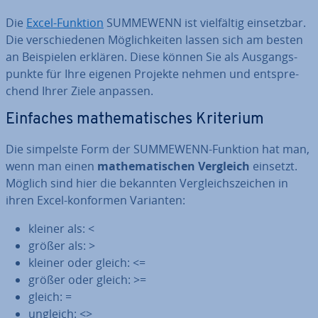
Die
Excel-Funktion
SUMMEWENN ist viel­fäl­tig ein­setz­bar.
Die ver­schie­de­nen Mög­lich­kei­ten lassen sich am besten
an Bei­spie­len erklären. Diese können Sie als Aus­gangs­
punk­te für Ihre eigenen Projekte nehmen und ent­spre­
chend Ihrer Ziele anpassen.
Einfaches ma­the­ma­ti­sches Kriterium
Die simpelste Form der SUMMEWENN-Funktion hat man,
wenn man einen
ma­the­ma­ti­schen Vergleich
einsetzt.
Möglich sind hier die bekannten Ver­gleichs­zei­chen in
ihren Excel-konformen Varianten:
kleiner als: <
größer als: >
kleiner oder gleich: <=
größer oder gleich: >=
gleich: =
ungleich: <>