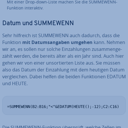
Mit einer Drop-down-Liste machen Sie die SUMMEWENN-
Funktion in­ter­ak­tiv.
Datum und SUMMEWENN
Sehr hilfreich ist SUMMEWENN auch dadurch, dass die
Funktion
mit Da­tums­an­ga­ben umgehen
kann. Nehmen
wir an, es sollen nur solche Ein­zah­lun­gen zu­sam­men­ge­
zählt werden, die bereits älter als ein Jahr sind. Auch hier
gehen wir von einer un­sor­tier­ten Liste aus. Sie müssen
also das Datum der Ein­zah­lung mit dem heutigen Datum
ver­glei­chen. Dabei helfen die beiden Funk­tio­nen EDATUM
und HEUTE.
=SUMMEWENN(B2:B16;"<"&EDATUM(HEUTE();-12);C2:C16)
Die SUMMEWENN-Funktion überprüft, welche Zellen im