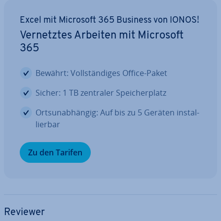
Excel mit Microsoft 365 Business von IONOS!
Ver­netz­tes Arbeiten mit Microsoft
365
Bewährt: Voll­stän­di­ges Office-Paket
Sicher: 1 TB zentraler Spei­cher­platz
Orts­un­ab­hän­gig: Auf bis zu 5 Geräten in­stal­
lier­bar
Zu den Tarifen
Reviewer