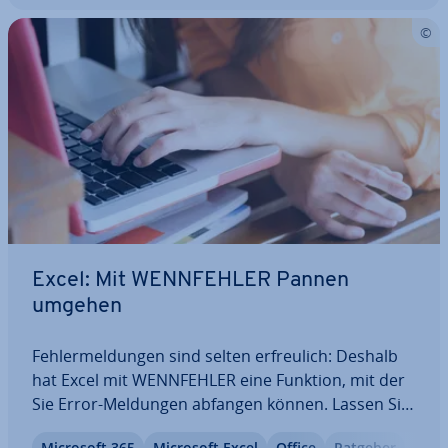
Excel: Mit WENN­FEH­LER Pannen
umgehen
Feh­ler­mel­dun­gen sind selten er­freu­lich: Deshalb
hat Excel mit WENN­FEH­LER eine Funktion, mit der
Sie Error-Meldungen abfangen können. Lassen Sie
statt­des­sen eine selbst­er­stell­te Nachricht oder
Microsoft 365
Microsoft Excel
Office
Ratgeber