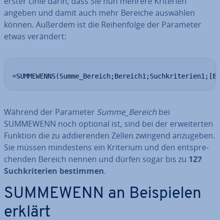
erster Linie darin, dass Sie nun mehrere Kriterien
angeben und damit auch mehr Bereiche auswählen
können. Außerdem ist die Rei­hen­fol­ge der Parameter
etwas verändert:
=SUMMEWENNS(Summe_Bereich;Bereich1;Suchkriterien1;[B
Während der Parameter
Summe_Bereich
bei
SUMMEWENN noch optional ist, sind bei der er­wei­ter­ten
Funktion die zu ad­die­ren­den Zellen zwingend anzugeben.
Sie müssen min­des­tens ein Kriterium und den ent­spre­
chen­den Bereich nennen und dürfen sogar bis zu
127
Such­kri­te­ri­en bestimmen
.
SUMMEWENN an Bei­spie­len
erklärt