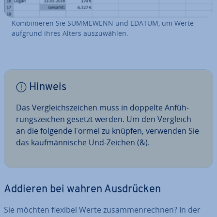
Kom­bi­nie­ren Sie SUMMEWENN und EDATUM, um Werte
aufgrund ihres Alters aus­zu­wäh­len.
Hinweis
Das Ver­gleichs­zei­chen muss in doppelte An­füh­
rungs­zei­chen gesetzt werden. Um den Vergleich
an die folgende Formel zu knüpfen, verwenden Sie
das kauf­män­ni­sche Und-Zeichen (&).
Addieren bei wahren Aus­drü­cken
Sie möchten flexibel Werte zu­sam­men­rech­nen? In der