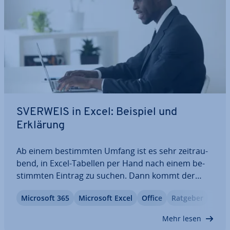
SVERWEIS in Excel: Beispiel und
Erklärung
Ab einem be­stimm­ten Umfang ist es sehr zeit­rau­
bend, in Excel-Tabellen per Hand nach einem be­
stimm­ten Eintrag zu suchen. Dann kommt der
SVERWEIS ins Spiel. Die prak­ti­sche Funktion gibt
Microsoft 365
Microsoft Excel
Office
Ratgeber
Ihnen zum be­nö­tig­ten Such­kri­te­ri­um den ent­spre­
chen­den Wert wieder. Damit auch Sie von der…
Mehr lesen