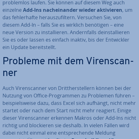
pro­blem­los laufen. Sie können auf diesem Weg auch
einzelne
Add-Ins nach­ein­an­der wieder ak­ti­vie­ren
, um
das feh­ler­haf­te her­aus­zu­fil­tern. Versuchen Sie, von
diesem Add-In – falls Sie es wirklich benötigen – eine
neue Version zu in­stal­lie­ren. An­dern­falls de­instal­lie­ren
Sie es oder lassen es einfach inaktiv, bis der Ent­wick­ler
ein Update be­reit­stellt.
Probleme mit dem Vi­ren­scan­
ner
Auch Vi­ren­scan­ner von Dritt­her­stel­lern können bei der
Nutzung von Office-Pro­gram­men zu Problemen führen –
bei­spiels­wei­se dazu, dass Excel sich aufhängt, nicht mehr
startet oder nach dem Start nicht mehr reagiert. Einige
dieser Vi­ren­scan­ner erkennen Makros oder Add-Ins nicht
richtig und blo­ckie­ren sie deshalb. In vielen Fällen wird
dabei nicht einmal eine ent­spre­chen­de Meldung