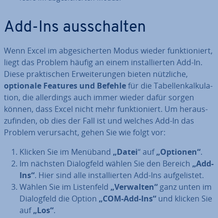
Add-Ins aus­schal­ten
Wenn Excel im ab­ge­si­cher­ten Modus wieder funk­tio­niert,
liegt das Problem häufig an einem in­stal­lier­ten Add-In.
Diese prak­ti­schen Er­wei­te­run­gen bieten nützliche,
optionale Features und Befehle
für die Ta­bel­len­kal­ku­la­
ti­on, die al­ler­dings auch immer wieder dafür sorgen
können, dass Excel nicht mehr funk­tio­niert. Um her­aus­
zu­fin­den, ob dies der Fall ist und welches Add-In das
Problem ver­ur­sacht, gehen Sie wie folgt vor:
Klicken Sie im Menüband
„Datei
“ auf
„Optionen“
.
Im nächsten Dia­log­feld wählen Sie den Bereich
„Add-
Ins“
. Hier sind alle in­stal­lier­ten Add-Ins auf­ge­lis­tet.
Wählen Sie im Lis­ten­feld
„Verwalten“
ganz unten im
Dia­log­feld die Option
„COM-Add-Ins“
und klicken Sie
auf
„Los“
.