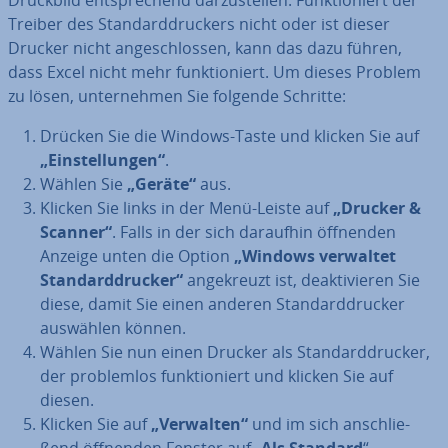
Druckbild ent­spre­chend dar­zu­stel­len. Funk­tio­niert der
Treiber des Stan­dard­dru­ckers nicht oder ist dieser
Drucker nicht an­ge­schlos­sen, kann das dazu führen,
dass Excel nicht mehr funk­tio­niert. Um dieses Problem
zu lösen, un­ter­neh­men Sie folgende Schritte:
Drücken Sie die Windows-Taste und klicken Sie auf
„Ein­stel­lun­gen“
.
Wählen Sie
„Geräte“
aus.
Klicken Sie links in der Menü-Leiste auf
„Drucker &
Scanner“
. Falls in der sich daraufhin öffnenden
Anzeige unten die Option
„Windows verwaltet
Stan­dard­dru­cker“
an­ge­kreuzt ist, de­ak­ti­vie­ren Sie
diese, damit Sie einen anderen Stan­dard­dru­cker
auswählen können.
Wählen Sie nun einen Drucker als Stan­dard­dru­cker,
der pro­blem­los funk­tio­niert und klicken Sie auf
diesen.
Klicken Sie auf
„Verwalten“
und im sich an­schlie­