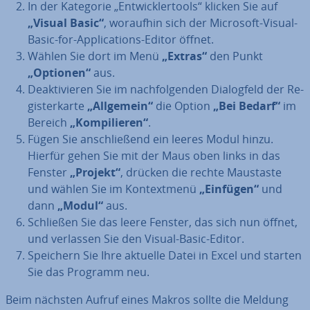
In der Kategorie „Ent­wick­ler­tools“ klicken Sie auf
„Visual Basic“
, woraufhin sich der Microsoft-Visual-
Basic-for-Ap­pli­ca­ti­ons-Editor öffnet.
Wählen Sie dort im Menü
„Extras“
den Punkt
„Optionen“
aus.
De­ak­ti­vie­ren Sie im nach­fol­gen­den Dia­log­feld der Re­
gis­ter­kar­te
„Allgemein“
die Option
„Bei Bedarf“
im
Bereich
„Kom­pi­lie­ren“
.
Fügen Sie an­schlie­ßend ein leeres Modul hinzu.
Hierfür gehen Sie mit der Maus oben links in das
Fenster
„Projekt“
, drücken die rechte Maustaste
und wählen Sie im Kon­text­me­nü
„Einfügen“
und
dann
„Modul“
aus.
Schließen Sie das leere Fenster, das sich nun öffnet,
und verlassen Sie den Visual-Basic-Editor.
Speichern Sie Ihre aktuelle Datei in Excel und starten
Sie das Programm neu.
Beim nächsten Aufruf eines Makros sollte die Meldung