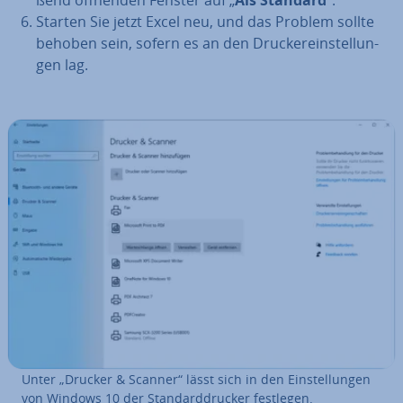
ßend öffnenden Fenster auf „
Als Standard
“.
Starten Sie jetzt Excel neu, und das Problem sollte
behoben sein, sofern es an den Dru­cker­ein­stel­lun­
gen lag.
Unter „Drucker & Scanner“ lässt sich in den Ein­stel­lun­gen
von Windows 10 der Stan­dard­dru­cker festlegen.