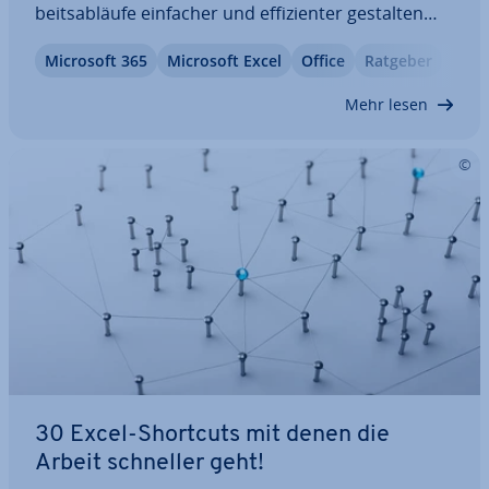
beits­ab­läu­fe einfacher und ef­fi­zi­en­ter gestalten
können. Wir stellen Ihnen die wich­tigs­ten Helfer
Microsoft 365
Microsoft Excel
Office
Ratgeber
vor, die Sie zum Excel-Profi werden lassen. An­
schlie­ßend zeigen wir Ihnen ein paar…
Mehr lesen
30 Excel-Shortcuts mit denen die
Arbeit schneller geht!