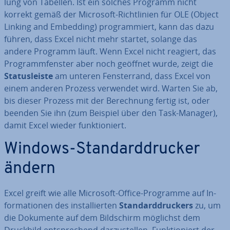
lung von Tabellen. Ist ein solches Programm nicht
korrekt gemäß der Microsoft-Richt­li­ni­en für OLE (Object
Linking and Embedding) pro­gram­miert, kann das dazu
führen, dass Excel nicht mehr startet, solange das
andere Programm läuft. Wenn Excel nicht reagiert, das
Pro­gramm­fens­ter aber noch geöffnet wurde, zeigt die
Sta­tus­leis­te
am unteren Fens­ter­rand, dass Excel von
einem anderen Prozess verwendet wird. Warten Sie ab,
bis dieser Prozess mit der Be­rech­nung fertig ist, oder
beenden Sie ihn (zum Beispiel über den Task-Manager),
damit Excel wieder funk­tio­niert.
Windows-Stan­dard­dru­cker
ändern
Excel greift wie alle Microsoft-Office-Programme auf In­
for­ma­tio­nen des in­stal­lier­ten
Stan­dard­dru­ckers
zu, um
die Dokumente auf dem Bild­schirm möglichst dem