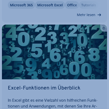
wichtige Excel-Tabellen wie­der­her­zu­stel­len, die
Microsoft 365
Microsoft Excel
Office
Tutorials
durch einen Pro­gramm­ab­sturz oder Be­die­nungs­
feh­ler nicht ge­spei­chert bzw. nach­träg­lich über­
Mehr lesen
schrie­ben…
Excel-Funk­tio­nen im Überblick
In Excel gibt es eine Vielzahl von hilf­rei­chen Funk­
tio­nen und An­wen­dun­gen, mit denen Sie Ihre Ar­