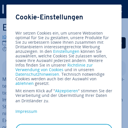
Digital Guide
Cookie-Einstellungen
Zum Haupt­in­halt springen
Excel funk­tio­niert nicht mehr
Wir setzen Cookies ein, um unsere Webseiten
IONOS Redaktion
optimal für Sie zu gestalten, unsere Produkte für
Auf Facebook teilen
Auf Twitter teilen
Auf LinkedIn tei
Sie zu verbessern sowie Ihnen zusammen mit
12.08.2020
Drittanbietern interessengerechte Werbung
8 mins
anzuzeigen. In den
Einstellungen
können Sie
auswählen, welche Cookies Sie zulassen wollen,
sowie Ihre Auswahl jederzeit ändern. Weitere
Infos finden Sie in unserer
Richtlinie zur
In­halts­ver­zeich­nis
Verwendung von Cookies
und in unseren
Datenschutzhinweisen
. Technisch notwendige
Microsoft Excel ist die mit Abstand am weitesten ver­brei­
Cookies werden auch bei der Auswahl von
ablehnen
gesetzt.
te­te Ta­bel­len­kal­ku­la­ti­on für Windows, doch leider funk­
Mit einem Klick auf "
Akzeptieren
" stimmen Sie der
tio­niert dieses Programm nicht immer rei­bungs­los.
Verarbeitung und der Übermittlung Ihrer Daten
Immer wieder kommt es vor, dass Excel sich direkt beim
an Drittländer zu.
Start aufhängt oder beim Öffnen einer Datei plötzlich
Impressum
nicht mehr reagiert. Oft liegt das Problem gar nicht an
Excel selbst, sondern an zu­sätz­lich in­stal­lier­ten
Add-Ins
oder ver­wen­de­ten
Makros
. Auch Vi­ren­scan­ner und