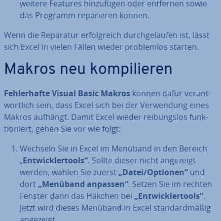
weitere Features hin­zu­fü­gen oder entfernen sowie
das Programm re­pa­rie­ren können.
Wenn die Reparatur er­folg­reich durch­ge­lau­fen ist, lässt
sich Excel in vielen Fällen wieder pro­blem­los starten.
Makros neu kom­pi­lie­ren
Feh­ler­haf­te Visual Basic Makros
können dafür ver­ant­
wort­lich sein, dass Excel sich bei der Ver­wen­dung eines
Makros aufhängt. Damit Excel wieder rei­bungs­los funk­
tio­niert, gehen Sie vor wie folgt:
Wechseln Sie in Excel im Menüband in den Bereich
„
Ent­wick­ler­tools“
. Sollte dieser nicht angezeigt
werden, wählen Sie zuerst
„Datei/Optionen“
und
dort
„Menüband anpassen“
. Setzen Sie im rechten
Fenster dann das Häkchen bei
„Ent­wick­ler­tools“
.
Jetzt wird dieses Menüband in Excel stan­dard­mä­ßig
angezeigt.