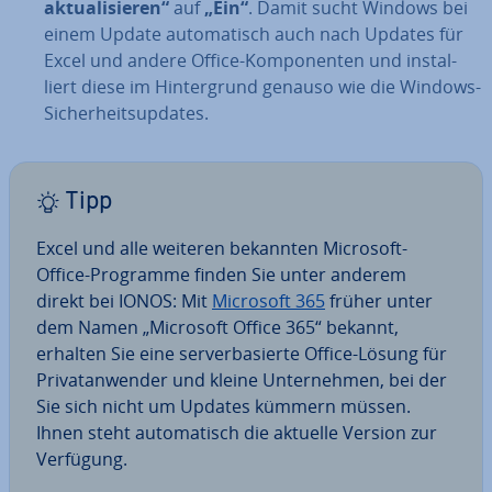
ak­tua­li­sie­ren“
auf
„Ein“
. Damit sucht Windows bei
einem Update au­to­ma­tisch auch nach Updates für
Excel und andere Office-Kom­po­nen­ten und in­stal­
liert diese im Hin­ter­grund genauso wie die Windows-
Si­cher­heits­up­dates.
Tipp
Excel und alle weiteren bekannten Microsoft-
Office-Programme finden Sie unter anderem
direkt bei IONOS: Mit
Microsoft 365
früher unter
dem Namen „Microsoft Office 365“ bekannt,
erhalten Sie eine ser­ver­ba­sier­te Office-Lösung für
Pri­vat­an­wen­der und kleine Un­ter­neh­men, bei der
Sie sich nicht um Updates kümmern müssen.
Ihnen steht au­to­ma­tisch die aktuelle Version zur
Verfügung.