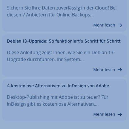
Sichern Sie Ihre Daten zu­ver­läs­sig in der Cloud! Bei
diesen 7 Anbietern für Online-Backups…
Mehr lesen
Debian 13-Upgrade: So funk­tio­niert’s Schritt für Schritt
Diese Anleitung zeigt Ihnen, wie Sie ein Debian 13-
Upgrade durch­füh­ren, Ihr System…
Mehr lesen
4 kos­ten­lo­se Al­ter­na­ti­ven zu InDesign von Adobe
Desktop-Pu­bli­shing mit Adobe ist zu teuer? Für
InDesign gibt es kos­ten­lo­se Al­ter­na­ti­ven,…
Mehr lesen