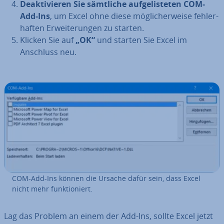
De­ak­ti­vie­ren Sie sämtliche auf­ge­lis­te­ten COM-
Add-Ins
, um Excel ohne diese mög­li­cher­wei­se feh­ler­
haf­ten Er­wei­te­run­gen zu starten.
Klicken Sie auf
„OK“
und starten Sie Excel im
Anschluss neu.
COM-Add-Ins können die Ursache dafür sein, dass Excel
nicht mehr funk­tio­niert.
Lag das Problem an einem der Add-Ins, sollte Excel jetzt