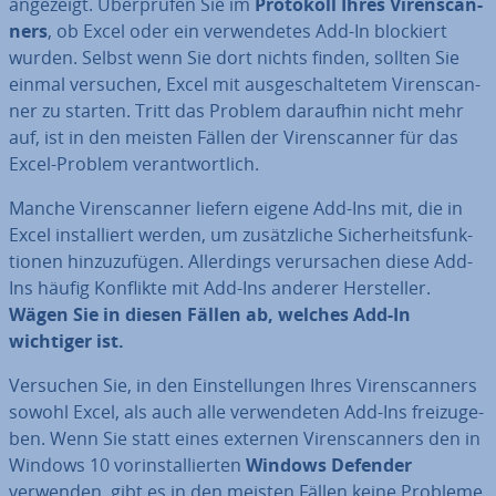
angezeigt. Über­prü­fen Sie im
Protokoll Ihres Vi­ren­scan­
ners
, ob Excel oder ein ver­wen­de­tes Add-In blockiert
wurden. Selbst wenn Sie dort nichts finden, sollten Sie
einmal versuchen, Excel mit aus­ge­schal­te­tem Vi­ren­scan­
ner zu starten. Tritt das Problem daraufhin nicht mehr
auf, ist in den meisten Fällen der Vi­ren­scan­ner für das
Excel-Problem ver­ant­wort­lich.
Manche Vi­ren­scan­ner liefern eigene Add-Ins mit, die in
Excel in­stal­liert werden, um zu­sätz­li­che Si­cher­heits­funk­
tio­nen hin­zu­zu­fü­gen. Al­ler­dings ver­ur­sa­chen diese Add-
Ins häufig Konflikte mit Add-Ins anderer Her­stel­ler.
Wägen Sie in diesen Fällen ab, welches Add-In
wichtiger ist.
Versuchen Sie, in den Ein­stel­lun­gen Ihres Vi­ren­scan­ners
sowohl Excel, als auch alle ver­wen­de­ten Add-Ins frei­zu­ge­
ben. Wenn Sie statt eines externen Vi­ren­scan­ners den in
Windows 10 vor­in­stal­lier­ten
Windows Defender
verwenden, gibt es in den meisten Fällen keine Probleme