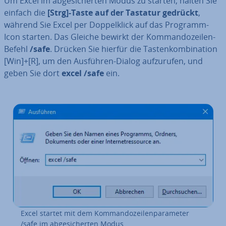
Um Excel im ab­ge­si­cher­ten Modus zu starten, halten Sie
einfach die
[Strg]-Taste auf der Tastatur gedrückt
,
während Sie Excel per Dop­pel­klick auf das Programm-
Icon starten. Das Gleiche bewirkt der Kom­man­do­zei­len-
Befehl
/safe
. Drücken Sie hierfür die Tas­ten­kom­bi­na­ti­on
[Win]+[R], um den Ausführen-Dialog auf­zu­ru­fen, und
geben Sie dort
excel /safe
ein.
Excel startet mit dem Kom­man­do­zei­len­pa­ra­me­ter
/safe im ab­ge­si­cher­ten Modus.