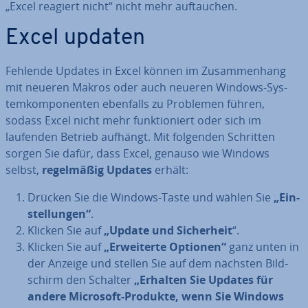
„Excel reagiert nicht“ nicht mehr auf­tau­chen.
Excel updaten
Fehlende Updates in Excel können im Zu­sam­men­hang
mit neueren Makros oder auch neueren Windows-Sys­
tem­kom­po­nen­ten ebenfalls zu Problemen führen,
sodass Excel nicht mehr funk­tio­niert oder sich im
laufenden Betrieb aufhängt. Mit folgenden Schritten
sorgen Sie dafür, dass Excel, genauso wie Windows
selbst,
re­gel­mä­ßig Updates
erhält:
Drücken Sie die Windows-Taste und wählen Sie
„Ein­
stel­lun­gen“
.
Klicken Sie auf
„Update und Si­cher­heit
“.
Klicken Sie auf
„Er­wei­ter­te Optionen“
ganz unten in
der Anzeige und stellen Sie auf dem nächsten Bild­
schirm den Schalter
„Erhalten Sie Updates für
andere Microsoft-Produkte, wenn Sie Windows