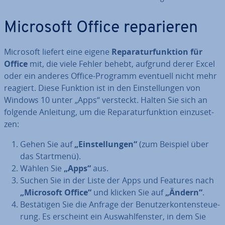
Microsoft Office re­pa­rie­ren
Microsoft liefert eine eigene
Re­pa­ra­tur­funk­ti­on für
Office
mit, die viele Fehler behebt, aufgrund derer Excel
oder ein anderes Office-Programm eventuell nicht mehr
reagiert. Diese Funktion ist in den Ein­stel­lun­gen von
Windows 10 unter „Apps“ versteckt. Halten Sie sich an
folgende Anleitung, um die Re­pa­ra­tur­funk­ti­on ein­zu­set­
zen:
Gehen Sie auf
„Ein­stel­lun­gen“
(zum Beispiel über
das Startmenü).
Wählen Sie
„Apps“
aus.
Suchen Sie in der Liste der Apps und Features nach
„Microsoft Office“
und klicken Sie auf
„Ändern“
.
Be­stä­ti­gen Sie die Anfrage der Be­nut­zer­kon­ten­steue­
rung. Es erscheint ein Aus­wahl­fens­ter, in dem Sie