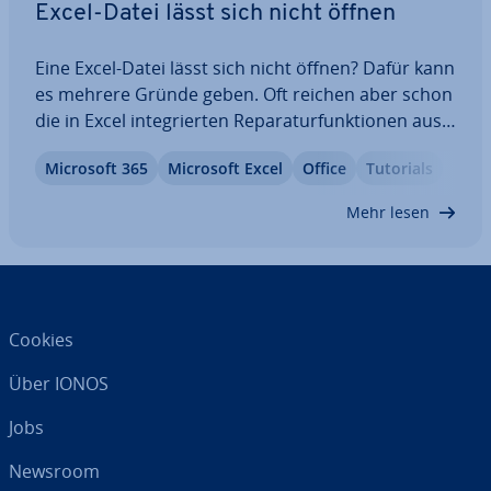
Excel-Datei lässt sich nicht öffnen
Eine Excel-Datei lässt sich nicht öffnen? Dafür kann
es mehrere Gründe geben. Oft reichen aber schon
die in Excel in­te­grier­ten Re­pa­ra­tur­funk­tio­nen aus,
um eine be­schä­dig­te Tabelle wieder nutzbar zu
Microsoft 365
Microsoft Excel
Office
Tutorials
machen. Je nachdem, ob sich nur eine bestimmte
Datei nicht öffnen lässt oder ob…
Mehr lesen
Cookies
Über IONOS
Jobs
Newsroom