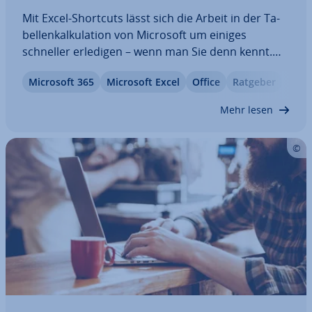
Mit Excel-Shortcuts lässt sich die Arbeit in der Ta­
bel­len­kal­ku­la­ti­on von Microsoft um einiges
schneller erledigen – wenn man Sie denn kennt.
Wir stellen Ihnen 30 nützliche Excel-Tas­ten­kom­bi­
Microsoft 365
Microsoft Excel
Office
Ratgeber
na­tio­nen vor, mit denen die Arbeit leichter von der
Hand geht: na­vi­gie­ren, Zellen einfügen…
Mehr lesen