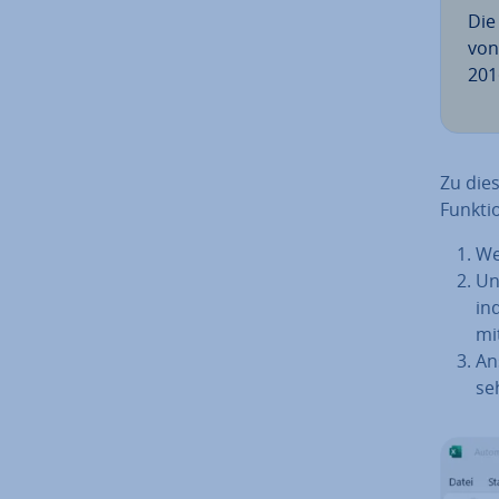
Die
von
201
Zu die
Funkti
We
Un
in
mi
An
se