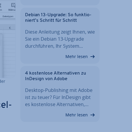
Debian 13-Upgrade: So funk­tio­
niert’s Schritt für Schritt
Diese Anleitung zeigt Ihnen, wie
Sie ein Debian 13-Upgrade
durch­füh­ren, Ihr System…
Mehr lesen
4 kos­ten­lo­se Al­ter­na­ti­ven zu
InDesign von Adobe
der
Desktop-Pu­bli­shing mit Adobe
ist zu teuer? Für InDesign gibt
cel-
es kos­ten­lo­se Al­ter­na­ti­ven,…
Mehr lesen