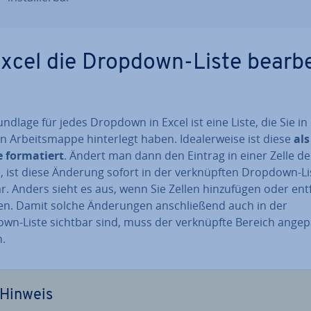
Excel die Dropdown-Liste be­ar­b
ndlage für jedes Dropdown in Excel ist eine Liste, die Sie in
n Ar­beits­map­pe hin­ter­legt haben. Idea­ler­wei­se ist diese
als
 for­ma­tiert
. Ändert man dann den Eintrag in einer Zelle de
, ist diese Änderung sofort in der ver­knüpf­ten Dropdown-Li
r. Anders sieht es aus, wenn Sie Zellen hin­zu­fü­gen oder en
. Damit solche Än­de­run­gen an­schlie­ßend auch in der
wn-Liste sichtbar sind, muss der ver­knüpf­te Bereich angep
.
Hinweis