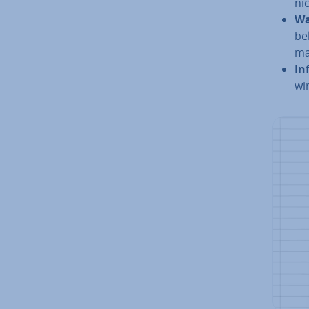
nic
W
be
ma
In­
wi