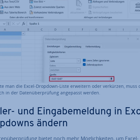
e man die Excel-Dropdown-Liste erweitern oder verkürzen, muss 
ch in der Da­ten­über­prü­fung angepasst werden.
ler- und Ein­ga­be­mel­dung in Ex
pdowns ändern
ten­über­prü­fung bietet noch mehr Mög­lich­kei­ten, um Excel-