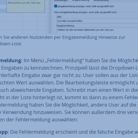
 Sie anderen Nutzenden per Ein­ga­be­mel­dung Hinweise zur
own-Liste.
­mel­dung:
Im Menü „Feh­ler­mel­dung“ haben Sie die Mög­lich­k
 Eingaben zu kenn­zeich­nen. Prin­zi­pi­ell lässt die Dropdown-L
h­ler­haf­te Eingabe zwar gar nicht zu: User sollen aus der Lis
ch­ten Wert auswählen. Die Be­ar­bei­tungs­leis­te er­mög­licht al
uch ab­wei­chen­de Eingaben. Schreibt man einen Wert in die 
ht in der Liste hin­ter­legt ist, kommt es dann zu einem Fehler
­ler­mel­dung haben Sie die Mög­lich­keit, andere User auf die
e Ver­wen­dung hin­zu­wei­sen. Sie können außerdem drei ver­s
en der Feh­ler­mel­dung auswählen:
opp
: Die Feh­ler­mel­dung erscheint und die falsche Eingabe 