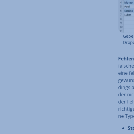
Geben
Dropd
Feh­ler
falsche
eine fe
ge­wüns
dings a
der nic
der Feh
richtig
ne Typ
St