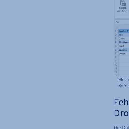
Möcht
Berei
Feh
Dro
Die Da­