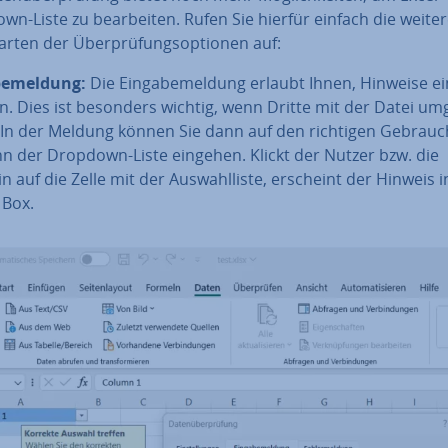
n-Liste zu be­ar­bei­ten. Rufen Sie hierfür einfach die weite
­kar­ten der Über­prü­fungs­op­tio­nen auf:
be­mel­dung:
Die Ein­ga­be­mel­dung erlaubt Ihnen, Hinweise ei
en. Dies ist besonders wichtig, wenn Dritte mit der Datei u
. In der Meldung können Sie dann auf den richtigen Gebrau
nn der Dropdown-Liste eingehen. Klickt der Nutzer bzw. die
n auf die Zelle mit der Aus­wahl­lis­te, erscheint der Hinweis i
 Box.