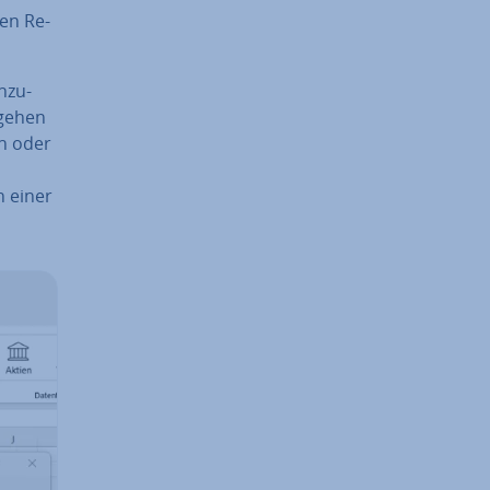
ren Re­
n­zu­
mgehen
ch oder
n einer