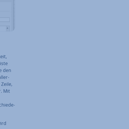
eit,
iste
te den
­ler­
Zeile,
. Mit
chie­de­
wird