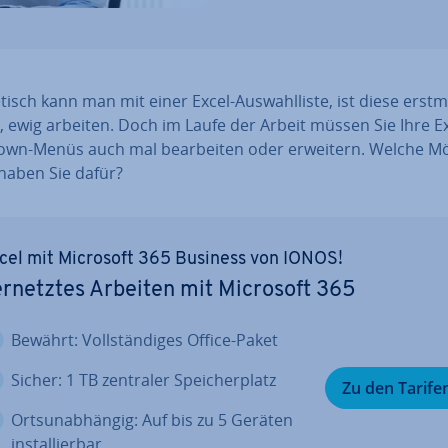
­tisch kann man mit einer Excel-Aus­wahl­lis­te, ist diese erstm
t, ewig arbeiten. Doch im Laufe der Arbeit müssen Sie Ihre Ex
wn-Menüs auch mal be­ar­bei­ten oder erweitern. Welche Mög
 haben Sie dafür?
cel mit Microsoft 365 Business von IONOS!
r­netz­tes Arbeiten mit Microsoft 365
Bewährt: Voll­stän­di­ges Office-Paket
Sicher: 1 TB zentraler Spei­cher­platz
Zu den Tarife
Orts­un­ab­hän­gig: Auf bis zu 5 Geräten
in­stal­lier­bar