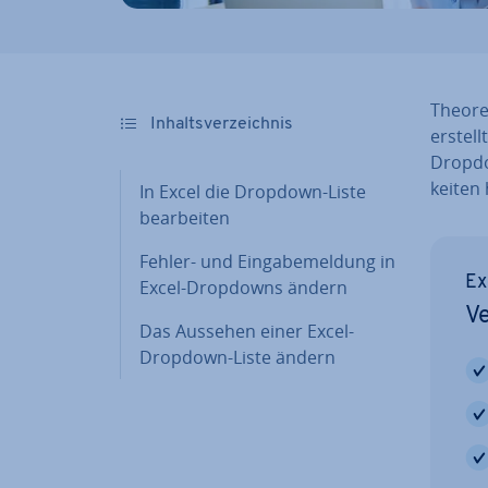
Theo­re
In­halts­ver­zeich­nis
erstell
Dropdo
kei­ten
In Excel die Dropdown-Liste
be­ar­bei­ten
Fehler- und Ein­ga­be­mel­dung in
Ex
Excel-Dropdowns ändern
Ve
Das Aussehen einer Excel-
Dropdown-Liste ändern