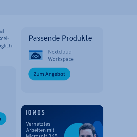
al
cel-
Passende Produkte
­lich­
Nextcloud
Workspace
Zum Angebot
n