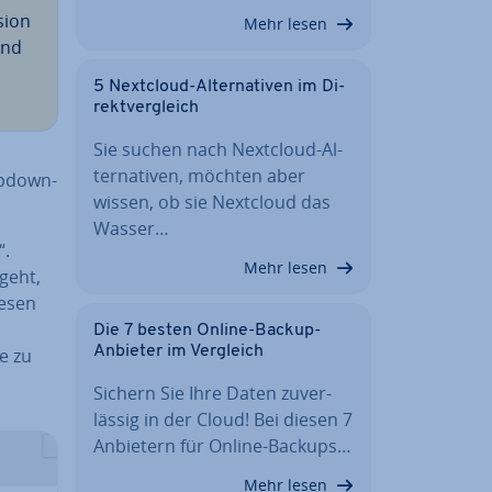
sion
Mehr lesen
und
5 Nextcloud-Al­ter­na­ti­ven im Di­
rekt­ver­gleich
Sie suchen nach Nextcloud-Al­
ter­na­ti­ven, möchten aber
opdown-
wissen, ob sie Nextcloud das
Wasser…
“.
Mehr lesen
 geht,
iesen
Die 7 besten Online-Backup-
Anbieter im Vergleich
e zu
Sichern Sie Ihre Daten zu­ver­
läs­sig in der Cloud! Bei diesen 7
Anbietern für Online-Backups…
Mehr lesen