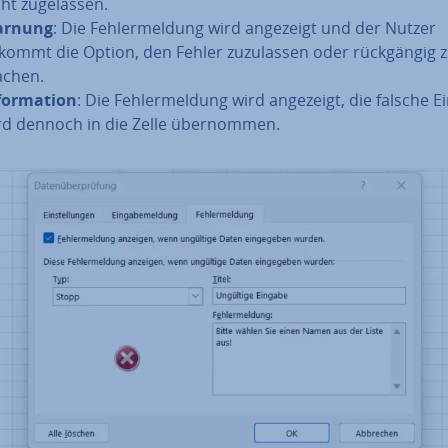
ht zu­ge­las­sen.
arnung
: Die Feh­ler­mel­dung wird angezeigt und der Nutzer
kommt die Option, den Fehler zu­zu­las­sen oder rück­gän­gig 
chen.
for­ma­ti­on
: Die Feh­ler­mel­dung wird angezeigt, die falsche 
rd dennoch in die Zelle über­nom­men.