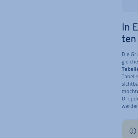
In 
ten
Die Gru
gleiche
Tabelle
Tabelle
sichtba
möchten
Dropdo
werden