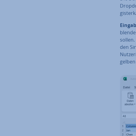
Dropdow
gis­ter
Ein­ga­
blen­d
sollen
den Si
Nutzeri
gelben