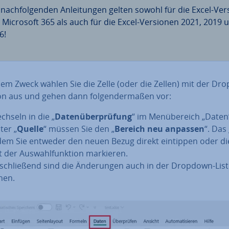
 nach­fol­gen­den An­lei­tun­gen gelten sowohl für die Excel-Ver
 Microsoft 365 als auch für die Excel-Versionen 2021, 2019 
6!
sem Zweck wählen Sie die Zelle (oder die Zellen) mit der Dr
on aus und gehen dann fol­gen­der­ma­ßen vor:
chseln in die „
Da­ten­über­prü­fung
“ im Men­über­eich „Daten
ter „
Quelle
“ müssen Sie den „
Bereich neu anpassen
“. Das
dem Sie entweder den neuen Bezug direkt eintippen oder d
t der Aus­wahl­funk­ti­on markieren.
­schlie­ßend sind die Än­de­run­gen auch in der Dropdown-List
hen.