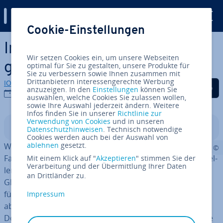
Digital Guide
Cookie-Einstellungen
Zum Haupt­in­halt springen
In­for­ma­ti­on Retrieval: Die
Wir setzen Cookies ein, um unsere Webseiten
große Suche nach Wissen
optimal für Sie zu gestalten, unsere Produkte für
Sie zu verbessern sowie Ihnen zusammen mit
Drittanbietern interessengerechte Werbung
IONOS Redaktion
Auf Facebook teilen
Auf Twitter teilen
Auf LinkedIn tei
anzuzeigen. In den
Einstellungen
können Sie
12.10.2017
auswählen, welche Cookies Sie zulassen wollen,
sowie Ihre Auswahl jederzeit ändern. Weitere
Infos finden Sie in unserer
Richtlinie zur
Verwendung von Cookies
und in unseren
In­halts­ver­zeich­nis
Datenschutzhinweisen
. Technisch notwendige
Cookies werden auch bei der Auswahl von
ablehnen
gesetzt.
Wir leben in einer In­for­ma­ti­ons­ge­sell­schaft. Daten,
Fakten und Wissen nehmen einen ungleich höheren Stel­
Mit einem Klick auf "
Akzeptieren
" stimmen Sie der
Verarbeitung und der Übermittlung Ihrer Daten
len­wert ein als noch vor einem halben Jahr­hun­dert.
an Drittländer zu.
Gleich­zei­tig gib es dank des Internets immer mehr ver­
füg­ba­re In­for­ma­tio­nen. Doch diese müssen auch
Impressum
abgerufen werden – dabei helfen uns Such­ma­schi­nen.
Doch wie kommen diese wiederum an die Daten, die sie