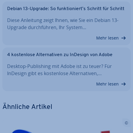
Debian 13-Upgrade: So funk­tio­niert’s Schritt für Schritt
Diese Anleitung zeigt Ihnen, wie Sie ein Debian 13-
Upgrade durch­füh­ren, Ihr System…
Mehr lesen
4 kos­ten­lo­se Al­ter­na­ti­ven zu InDesign von Adobe
Desktop-Pu­bli­shing mit Adobe ist zu teuer? Für
InDesign gibt es kos­ten­lo­se Al­ter­na­ti­ven,…
Mehr lesen
Ähnliche Artikel