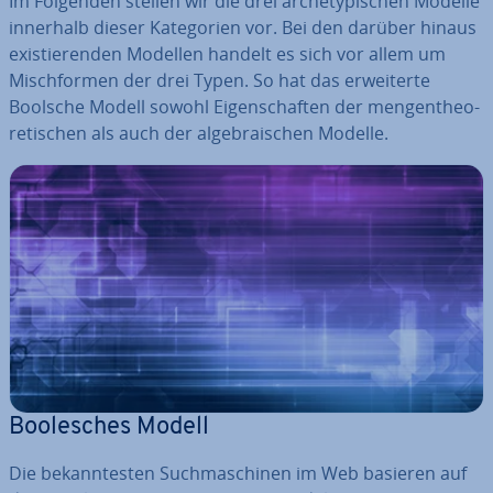
Im Folgenden stellen wir die drei ar­che­ty­pi­schen Modelle
innerhalb dieser Ka­te­go­rien vor. Bei den darüber hinaus
exis­tie­ren­den Modellen handelt es sich vor allem um
Misch­for­men der drei Typen. So hat das er­wei­ter­te
Boolsche Modell sowohl Ei­gen­schaf­ten der men­gen­theo­
re­ti­schen als auch der al­ge­bra­ischen Modelle.
Boole­sches Modell
Die be­kann­tes­ten Such­ma­schi­nen im Web basieren auf