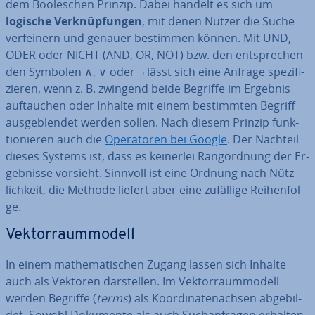
dem Boole­schen Prinzip. Dabei handelt es sich um
logische Ver­knüp­fun­gen
, mit denen Nutzer die Suche
ver­fei­nern und genauer bestimmen können. Mit UND,
ODER oder NICHT (AND, OR, NOT) bzw. den ent­spre­chen­
den Symbolen ∧, ∨ oder ¬ lässt sich eine Anfrage spe­zi­fi­
zie­ren, wenn z. B. zwingend beide Begriffe im Ergebnis
auf­tau­chen oder Inhalte mit einem be­stimm­ten Begriff
aus­ge­blen­det werden sollen. Nach diesem Prinzip funk­
tio­nie­ren auch die
Ope­ra­to­ren bei Google
. Der Nachteil
dieses Systems ist, dass es keinerlei Rang­ord­nung der Er­
geb­nis­se vorsieht. Sinnvoll ist eine Ordnung nach Nütz­
lich­keit, die Methode liefert aber eine zufällige Rei­hen­fol­
ge.
Vek­tor­raum­mo­dell
In einem ma­the­ma­ti­schen Zugang lassen sich Inhalte
auch als Vektoren dar­stel­len. Im Vek­tor­raum­mo­dell
werden Begriffe (
terms
) als Ko­or­di­na­ten­ach­sen ab­ge­bil­