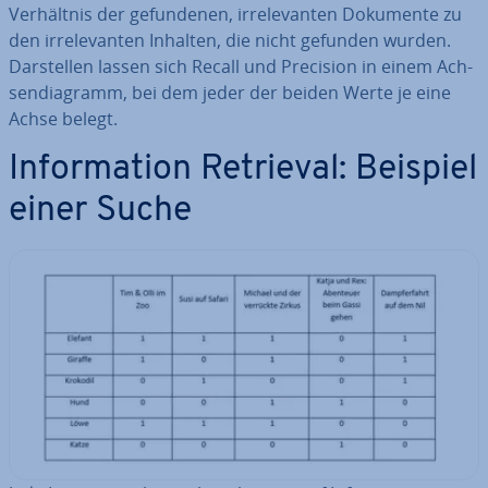
Ver­hält­nis der ge­fun­de­nen, ir­rele­van­ten Dokumente zu
den ir­rele­van­ten Inhalten, die nicht gefunden wurden.
Dar­stel­len lassen sich Recall und Precision in einem Ach­
sen­dia­gramm, bei dem jeder der beiden Werte je eine
Achse belegt.
In­for­ma­ti­on Retrieval: Beispiel
einer Suche