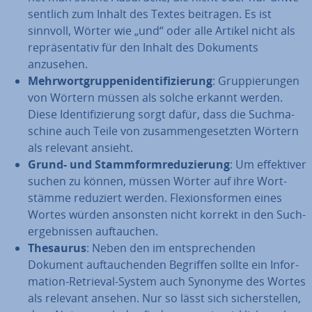
sent­lich zum Inhalt des Textes beitragen. Es ist
sinnvoll, Wörter wie „und“ oder alle Artikel nicht als
re­prä­sen­ta­tiv für den Inhalt des Dokuments
anzusehen.
Mehr­wort­grup­pen­iden­ti­fi­zie­rung
: Grup­pie­run­gen
von Wörtern müssen als solche erkannt werden.
Diese Iden­ti­fi­zie­rung sorgt dafür, dass die Such­ma­
schi­ne auch Teile von zu­sam­men­ge­setz­ten Wörtern
als relevant ansieht.
Grund- und Stamm­form­re­du­zie­rung
: Um ef­fek­ti­ver
suchen zu können, müssen Wörter auf ihre Wort­
stäm­me reduziert werden. Fle­xi­ons­for­men eines
Wortes würden ansonsten nicht korrekt in den Such­
ergeb­nis­sen auf­tau­chen.
Thesaurus
: Neben den im ent­spre­chen­den
Dokument auf­tau­chen­den Begriffen sollte ein In­for­
ma­ti­on-Retrieval-System auch Synonyme des Wortes
als relevant ansehen. Nur so lässt sich si­cher­stel­len,