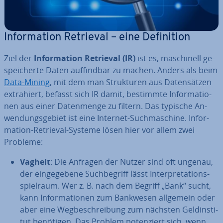
In­for­ma­ti­on Retrieval – eine De­fi­ni­ti­on
Ziel der
In­for­ma­ti­on Retrieval (IR)
ist es, ma­schi­nell ge­
spei­cher­te Daten auf­find­bar zu machen. Anders als beim
Data-Mining
, mit dem man Struk­tu­ren aus Da­ten­sät­zen
ex­tra­hiert, befasst sich IR damit, bestimmte In­for­ma­tio­
nen aus einer Da­ten­men­ge zu filtern. Das typische An­
wen­dungs­ge­biet ist eine Internet-Such­ma­schi­ne. In­for­
ma­ti­on-Retrieval-Systeme lösen hier vor allem zwei
Probleme:
Vagheit
: Die Anfragen der Nutzer sind oft ungenau,
der ein­ge­ge­be­ne Such­be­griff lässt In­ter­pre­ta­ti­ons­
spiel­raum. Wer z. B. nach dem Begriff „Bank“ sucht,
kann In­for­ma­tio­nen zum Bankwesen allgemein oder
aber eine Weg­be­schrei­bung zum nächsten Geld­in­sti­
tut benötigen. Das Problem po­ten­ziert sich, wenn