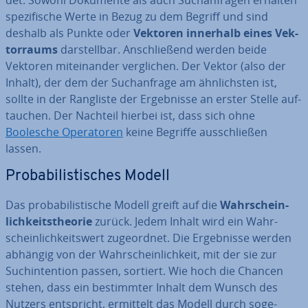
det. Sowohl Dokumente als auch Such­an­fra­gen erhalten
spe­zi­fi­sche Werte in Bezug zu dem Begriff und sind
deshalb als Punkte oder
Vektoren innerhalb eines Vek­
tor­raums
dar­stell­bar. An­schlie­ßend werden beide
Vektoren mit­ein­an­der ver­gli­chen. Der Vektor (also der
Inhalt), der dem der Such­an­fra­ge am ähn­lichs­ten ist,
sollte in der Rangliste der Er­geb­nis­se an erster Stelle auf­
tau­chen. Der Nachteil hierbei ist, dass sich ohne
Boolesche Ope­ra­to­ren
keine Begriffe aus­schlie­ßen
lassen.
Pro­ba­bi­lis­ti­sches Modell
Das pro­ba­bi­lis­ti­sche Modell greift auf die
Wahr­schein­
lich­keits­theo­rie
zurück. Jedem Inhalt wird ein Wahr­
schein­lich­keits­wert zu­ge­ord­net. Die Er­geb­nis­se werden
abhängig von der Wahr­schein­lich­keit, mit der sie zur
Such­in­ten­ti­on passen, sortiert. Wie hoch die Chancen
stehen, dass ein be­stimm­ter Inhalt dem Wunsch des
Nutzers ent­spricht, ermittelt das Modell durch so­ge­