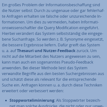
Ein großes Problem der In­for­ma­ti­ons­be­schaf­fung sind
die Nutzer selbst: Durch zu ungenaue oder gar feh­ler­haf­
te Anfragen erhalten sie falsche oder un­zu­rei­chen­de In­
for­ma­tio­nen. Um dies zu vermeiden, haben In­for­ma­ti­
ons­wis­sen­schaft­ler die Query Mo­di­fi­ca­ti­on ein­ge­führt.
Hierbei verändert das System selbst­stän­dig die ein­ge­ge­
be­ne Such­an­fra­ge. So werden z. B. Synonyme ein­ge­setzt,
die bessere Er­geb­nis­se liefern. Dafür greift das System
u. a. auf
Thesauri und Nutzer-Feedback
zurück. Um
nicht auf die Mitarbeit des Nutzers an­ge­wie­sen zu sein,
kann man auch ein so­ge­nann­tes Pseudo-Feedback
anwenden. Bei dieser Methode liest das System
verwandte Begriffe aus den besten Such­ergeb­nis­sen aus
und schätzt diese als relevant für die ent­spre­chen­de
Suche ein. Anfragen können u. a. durch diese Techniken
erweitert oder ver­bes­sert werden:
Stopp­wort­eli­mi­nie­rung
: Als Stopp­wör­ter be­zeich­
net man solche Ausdrücke, die nicht oder nur un­we­