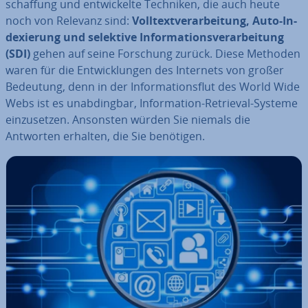
schaf­fung und ent­wi­ckel­te Techniken, die auch heute
noch von Relevanz sind:
Voll­text­ver­ar­bei­tung, Auto-In­
de­xie­rung und selektive In­for­ma­ti­ons­ver­ar­bei­tung
(SDI)
gehen auf seine Forschung zurück. Diese Methoden
waren für die Ent­wick­lun­gen des Internets von großer
Bedeutung, denn in der In­for­ma­ti­ons­flut des World Wide
Webs ist es un­ab­ding­bar, In­for­ma­ti­on-Retrieval-Systeme
ein­zu­set­zen. Ansonsten würden Sie niemals die
Antworten erhalten, die Sie benötigen.