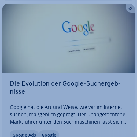
Die Evolution der Google-Such­ergeb­
nis­se
Google hat die Art und Weise, wie wir im Internet
suchen, maß­geb­lich geprägt. Der un­an­ge­foch­te­ne
Markt­füh­rer unter den Such­ma­schi­nen lässt sich
dabei immer wieder neue Features und Funk­tio­
Google Ads
Google
nen einfallen, um uns das Finden von Webseiten