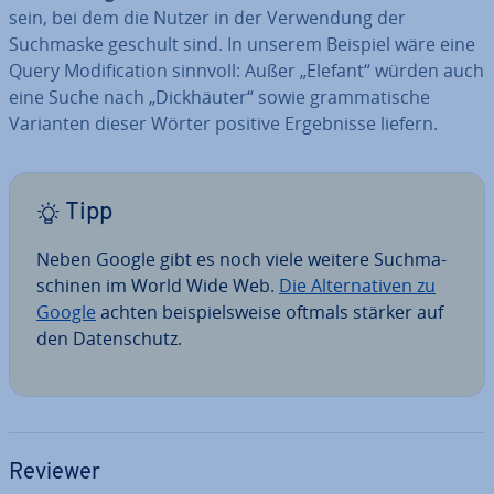
sein, bei dem die Nutzer in der Ver­wen­dung der
Suchmaske geschult sind. In unserem Beispiel wäre eine
Query Mo­di­fi­ca­ti­on sinnvoll: Außer „Elefant“ würden auch
eine Suche nach „Dick­häu­ter“ sowie gram­ma­ti­sche
Varianten dieser Wörter positive Er­geb­nis­se liefern.
Tipp
Neben Google gibt es noch viele weitere Such­ma­
schi­nen im World Wide Web.
Die Al­ter­na­ti­ven zu
Google
achten bei­spiels­wei­se oftmals stärker auf
den Da­ten­schutz.
Reviewer