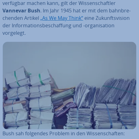
verfügbar machen kann, gilt der Wis­sen­schaft­ler
Vannevar Bush
. Im Jahr 1945 hat er mit dem bahn­bre­
chen­den Artikel
„As We May Think“
eine Zu­kunfts­vi­si­on
der In­for­ma­ti­ons­be­schaf­fung und -or­ga­ni­sa­ti­on
vorgelegt.
Bush sah folgendes Problem in den Wis­sen­schaf­ten: