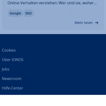
Online-Verhalten verstehen: Wer sind sie, woher
kommen sie, was suchen sie und werden sie auf
Google
SEO
der eigenen Seite fündig oder nicht? Mithilfe ver­
schie­de­ner Google SEO Tools kann man genau
Mehr lesen
diese…
Cookies
Über IONOS
Jobs
Newsroom
Hilfe-Center
AGB