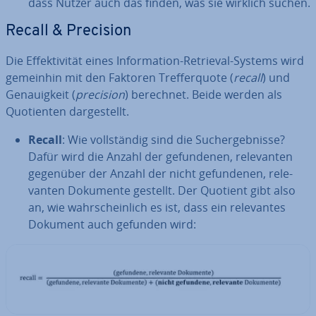
dass Nutzer auch das finden, was sie wirklich suchen.
Recall & Precision
Die Ef­fek­ti­vi­tät eines In­for­ma­ti­on-Retrieval-Systems wird
gemeinhin mit den Faktoren Tref­fer­quo­te (
recall
) und
Ge­nau­ig­keit (
precision
) berechnet. Beide werden als
Quo­ti­en­ten dar­ge­stellt.
Recall
: Wie voll­stän­dig sind die Such­ergeb­nis­se?
Dafür wird die Anzahl der ge­fun­de­nen, re­le­van­ten
gegenüber der Anzahl der nicht ge­fun­de­nen, re­le­
van­ten Dokumente gestellt. Der Quotient gibt also
an, wie wahr­schein­lich es ist, dass ein re­le­van­tes
Dokument auch gefunden wird: