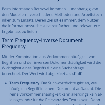
Beim In­for­ma­ti­on Retrieval kommen – un­ab­hän­gig von
den Modellen – ver­schie­de­ne Methoden und Ar­beits­tech­
ni­ken zum Einsatz. Deren Ziel ist es immer, dem Nutzer
die In­for­ma­ti­ons­su­che zu ver­ein­fa­chen und re­le­van­te­re
Er­geb­nis­se zu liefern.
Term Frequency-Inverse Document
Frequency
Mit der Kom­bi­na­ti­on aus Vor­kom­mens­häu­fig­keit von
Begriffen und der inversen Do­ku­ment­häu­fig­keit wird die
Wich­tig­keit eines Begriffs für eine Such­an­fra­ge
berechnet. Der Wert wird abgekürzt als
tf-idf
.
Term Frequency
: Die Such­wort­dich­te gibt an, wie
häufig ein Begriff in einem Dokument auftaucht. Die
reine Vor­kom­mens­häu­fig­keit kann al­ler­dings kein al­
lei­ni­ges Indiz für die Relevanz des Textes sein. Denn