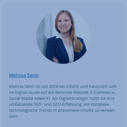
Melissa Senn
Melissa Senn ist seit 2016 bei IONOS und fo­kus­siert sich
im Digital Guide auf die Bereiche Website, E-Commerce,
Social Media sowie KI. Als Di­gi­tal­stra­te­gin nutzt sie ihre
um­fas­sen­de SEO- und GEO-Erfahrung, um komplexe
tech­no­lo­gi­sche Trends in pra­xis­na­he Inhalte zu ver­wan­
deln.