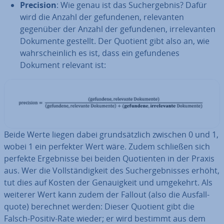
Precision
: Wie genau ist das Such­ergeb­nis? Dafür
wird die Anzahl der ge­fun­de­nen, re­le­van­ten
gegenüber der Anzahl der ge­fun­de­nen, ir­rele­van­ten
Dokumente gestellt. Der Quotient gibt also an, wie
wahr­schein­lich es ist, dass ein ge­fun­de­nes
Dokument relevant ist:
Beide Werte liegen dabei grund­sätz­lich zwischen 0 und 1,
wobei 1 ein perfekter Wert wäre. Zudem schließen sich
perfekte Er­geb­nis­se bei beiden Quo­ti­en­ten in der Praxis
aus. Wer die Voll­stän­dig­keit des Such­ergeb­nis­ses erhöht,
tut dies auf Kosten der Ge­nau­ig­keit und umgekehrt. Als
weiterer Wert kann zudem der Fallout (also die Aus­fall­
quo­te) berechnet werden: Dieser Quotient gibt die
Falsch-Positiv-Rate wieder; er wird bestimmt aus dem