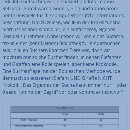
Jede In­ter­net­such­ma­schi­ne basiert auf In­for­ma­ti­on
Retrieval. Somit wären Google, Bing und Yahoo pro­mi­
nen­te Beispiele für die com­pu­ter­ge­stütz­te In­for­ma­ti­ons­
be­schaf­fung. Um zu zeigen, wie IR in der Praxis funk­tio­
niert, ist es aber sinn­vol­ler, ein ein­fa­che­res, eigenes
Beispiel zu nehmen. Dabei gehen wir von einer Such­ma­
trix in einer (sehr kleinen) Bi­blio­thek für Kin­der­bü­cher
aus. In allen Büchern kommen Tiere vor, doch wir
möchten nur solche Bücher finden, in denen Elefanten
und Giraffen eine Rolle spielen, aber keine Krokodile.
Eine Such­an­fra­ge mit der Boole­schen Methode würde
demnach so aussehen: Elefant UND Giraffe NICHT
Krokodil. Das Ergebnis der Suche kann immer nur 1 oder
0 sein: Kommt der Begriff vor oder kommt er nicht vor?