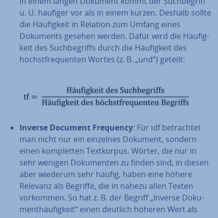
in einem langen Dokument kommt der Such­be­griff
u. U. häufiger vor als in einem kurzen. Deshalb sollte
die Häu­fig­keit in Relation zum Umfang eines
Dokuments gesehen werden. Dafür wird die Häu­fig­
keit des Such­be­griffs durch die Häu­fig­keit des
höchst­fre­quen­ten Wortes (z. B. „und“) geteilt:
Inverse Document Frequency
: Für idf be­trach­tet
man nicht nur ein einzelnes Dokument, sondern
einen kom­plet­ten Text­kor­pus. Wörter, die nur in
sehr wenigen Do­ku­men­ten zu finden sind, in diesen
aber wiederum sehr häufig, haben eine höhere
Relevanz als Begriffe, die in nahezu allen Texten
vorkommen. So hat z. B. der Begriff „Inverse Do­ku­
ment­häu­fig­keit“ einen deutlich höheren Wert als