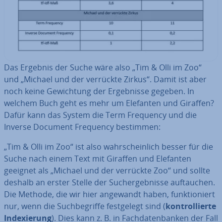
Das Ergebnis der Suche wäre also „Tim & Olli im Zoo“
und „Michael und der verrückte Zirkus“. Damit ist aber
noch keine Ge­wich­tung der Er­geb­nis­se gegeben. In
welchem Buch geht es mehr um Elefanten und Giraffen?
Dafür kann das System die Term Frequency und die
Inverse Document Frequency bestimmen:
„Tim & Olli im Zoo“ ist also wahr­schein­lich besser für die
Suche nach einem Text mit Giraffen und Elefanten
geeignet als „Michael und der verrückte Zoo“ und sollte
deshalb an erster Stelle der Such­ergeb­nis­se auf­tau­chen.
Die Methode, die wir hier angewandt haben, funk­tio­niert
nur, wenn die Such­be­grif­fe fest­ge­legt sind (
kon­trol­lier­te
In­de­xie­rung
). Dies kann z. B. in Fach­da­ten­ban­ken der Fall