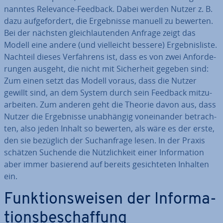
nann­tes Relevance-Feedback. Dabei werden Nutzer z. B.
dazu auf­ge­for­dert, die Er­geb­nis­se manuell zu bewerten.
Bei der nächsten gleich­lau­ten­den Anfrage zeigt das
Modell eine andere (und viel­leicht bessere) Er­geb­nis­lis­te.
Nachteil dieses Ver­fah­rens ist, dass es von zwei An­for­de­
run­gen ausgeht, die nicht mit Si­cher­heit gegeben sind:
Zum einen setzt das Modell voraus, dass die Nutzer
gewillt sind, an dem System durch sein Feedback mit­zu­
ar­bei­ten. Zum anderen geht die Theorie davon aus, dass
Nutzer die Er­geb­nis­se un­ab­hän­gig von­ein­an­der be­trach­
ten, also jeden Inhalt so bewerten, als wäre es der erste,
den sie bezüglich der Such­an­fra­ge lesen. In der Praxis
schätzen Suchende die Nütz­lich­keit einer In­for­ma­ti­on
aber immer basierend auf bereits ge­sich­te­ten Inhalten
ein.
Funk­ti­ons­wei­sen der In­for­ma­
ti­ons­be­schaf­fung