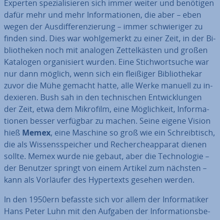
Experten spe­zia­li­sie­ren sich immer weiter und benötigen
dafür mehr und mehr In­for­ma­tio­nen, die aber – eben
wegen der Aus­dif­fe­ren­zie­rung – immer schwie­ri­ger zu
finden sind. Dies war wohl­ge­merkt zu einer Zeit, in der Bi­
blio­the­ken noch mit analogen Zet­tel­käs­ten und großen
Katalogen or­ga­ni­siert wurden. Eine Stich­wort­su­che war
nur dann möglich, wenn sich ein fleißiger Bi­blio­the­kar
zuvor die Mühe gemacht hatte, alle Werke manuell zu in­
de­xie­ren. Bush sah in den tech­ni­schen Ent­wick­lun­gen
der Zeit, etwa dem Mikrofilm, eine Mög­lich­keit, In­for­ma­
tio­nen besser verfügbar zu machen. Seine eigene Vision
hieß
Memex
, eine Maschine so groß wie ein Schreib­tisch,
die als Wis­sens­spei­cher und Re­cher­che­ap­pa­rat dienen
sollte. Memex wurde nie gebaut, aber die Tech­no­lo­gie –
der Benutzer springt von einem Artikel zum nächsten –
kann als Vorläufer des Hy­per­texts gesehen werden.
In den 1950ern befasste sich vor allem der In­for­ma­ti­ker
Hans Peter Luhn mit den Aufgaben der In­for­ma­ti­ons­be­