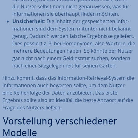
die Nutzer selbst noch nicht genau wissen, was für
In­for­ma­tio­nen sie überhaupt finden möchten.
Un­si­cher­heit
: Die Inhalte der ge­spei­cher­ten In­for­
ma­tio­nen sind dem System mitunter nicht bekannt
genug. Dadurch werden falsche Er­geb­nis­se geliefert.
Dies passiert z. B. bei Homonymen, also Wörtern, die
mehrere Be­deu­tun­gen haben. So könnte der Nutzer
gar nicht nach einem Geld­in­sti­tut suchen, sondern
nach einer Sitz­ge­le­gen­heit für seinen Garten.
Hinzu kommt, dass das In­for­ma­ti­on-Retrieval-System die
In­for­ma­tio­nen auch bewerten sollte, um dem Nutzer
eine Rei­hen­fol­ge der Daten an­zu­bie­ten. Das erste
Ergebnis sollte also im Idealfall die beste Antwort auf die
Frage des Nutzers liefern.
Vor­stel­lung ver­schie­de­ner
Modelle