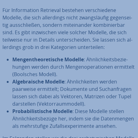
Für In­for­ma­ti­on Retrieval bestehen ver­schie­de­ne
Modelle, die sich al­ler­dings nicht zwangs­läu­fig ge­gen­sei­
tig aus­schlie­ßen, sondern mit­ein­an­der kom­bi­nier­bar
sind. Es gibt in­zwi­schen viele solcher Modelle, die sich
teilweise nur in Details un­ter­schei­den. Sie lassen sich al­
ler­dings grob in drei Ka­te­go­rien un­ter­tei­len:
Men­gen­theo­re­ti­sche Modelle
: Ähn­lich­keits­be­zie­
hun­gen werden durch Men­gen­ope­ra­tio­nen ermittelt
(Boolsches Modell).
Al­ge­bra­ische Modelle
: Ähn­lich­kei­ten werden
paarweise ermittelt; Dokumente und Such­an­fra­gen
lassen sich dabei als Vektoren, Matrizen oder Tupel
dar­stel­len (Vek­tor­raum­mo­dell).
Pro­ba­bi­lis­ti­sche Modelle
: Diese Modelle stellen
Ähn­lich­keits­be­zü­ge her, indem sie die Da­ten­men­gen
als mehr­stu­fi­ge Zu­falls­expe­ri­men­te ansehen.