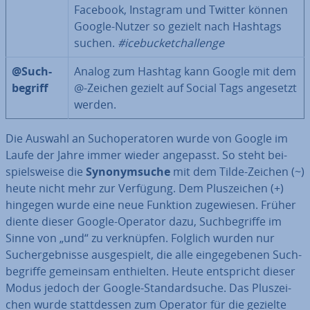
Facebook, Instagram und Twitter können
Google-Nutzer so gezielt nach Hashtags
suchen.
#ice­bu­cket­chall­enge
@Such­
Analog zum Hashtag kann Google mit dem
be­griff
@-Zeichen gezielt auf Social Tags angesetzt
werden.
Die Auswahl an Such­ope­ra­to­ren wurde von Google im
Laufe der Jahre immer wieder angepasst. So steht bei­
spiels­wei­se die
Syn­onym­su­che
mit dem Tilde-Zeichen (~)
heute nicht mehr zur Verfügung. Dem Plus­zei­chen (+)
hingegen wurde eine neue Funktion zu­ge­wie­sen. Früher
diente dieser Google-Operator dazu, Such­be­grif­fe im
Sinne von „und“ zu ver­knüp­fen. Folglich wurden nur
Such­ergeb­nis­se aus­ge­spielt, die alle ein­ge­ge­be­nen Such­
be­grif­fe gemeinsam ent­hiel­ten. Heute ent­spricht dieser
Modus jedoch der Google-Stan­dard­su­che. Das Plus­zei­
chen wurde statt­des­sen zum Operator für die gezielte