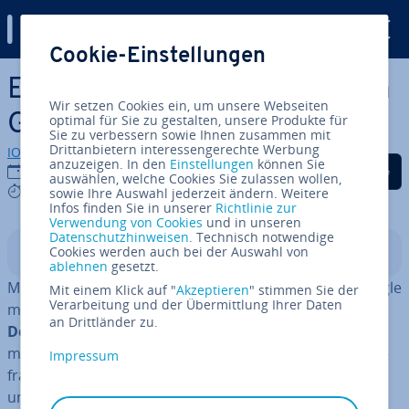
Digital Guide
Cookie-Einstellungen
Zum Haupt­in­halt springen
Er­wei­ter­te Websuche mit den
Wir setzen Cookies ein, um unsere Webseiten
Google-Ope­ra­to­ren
optimal für Sie zu gestalten, unsere Produkte für
Sie zu verbessern sowie Ihnen zusammen mit
Drittanbietern interessengerechte Werbung
IONOS Redaktion
anzuzeigen. In den
Einstellungen
können Sie
Auf Facebook teilen
Auf Twitter teilen
Auf LinkedIn tei
27.10.2022
auswählen, welche Cookies Sie zulassen wollen,
7 mins
sowie Ihre Auswahl jederzeit ändern. Weitere
Infos finden Sie in unserer
Richtlinie zur
Verwendung von Cookies
und in unseren
Datenschutzhinweisen
. Technisch notwendige
Cookies werden auch bei der Auswahl von
In­halts­ver­zeich­nis
ablehnen
gesetzt.
Mit einem Markt­an­teil von mehr als 90 Prozent ist Google
Mit einem Klick auf "
Akzeptieren
" stimmen Sie der
Verarbeitung und der Übermittlung Ihrer Daten
mit Abstand die
meist­ge­nutz­te Such­ma­schi­ne
an Drittländer zu.
Deutsch­lands
. Tat­säch­lich liefert der Bran­chen­pri­mus
mit der schlich­ten Be­nut­zer­ober­flä­che auf jede Such­an­
Impressum
fra­ge blitz­schnell Antworten – über­sicht­lich auf­be­rei­tet
und nach Relevanz sortiert. Doch nicht immer er­schei­