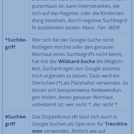
pu­ter­maus ist, kann In­ter­net­sei­ten, die
sich auf das Nagetier oder die Kin­der­sen­
dung beziehen, durch negative Such­be­grif­
fe aus­blen­den lassen:
Maus -Tier -WDR
*Such­be­
Wer sich bei der Google-Suche nicht
griff
festlegen möchte oder den genauen
Wortlaut eines Such­be­griffs nicht kennt,
hat mit der
Wildcard-Suche
die Mög­lich­
keit, Such­an­fra­gen von Google au­to­ma­
tisch ergänzen zu lassen. Dazu wird ein
Sternchen (*) als Platz­hal­ter verwendet. So
lassen sich bei­spiels­wei­se Re­de­wen­dun­
gen finden, deren genauer Wortlaut
unbekannt ist:
wer nicht *, der nicht *
#Such­be­
Das Dop­pel­kreuz (#) lässt sich auch in
griff
Google-Suchen als Operator für
Trend­the­
men
verwenden. Ähnlich wie auf