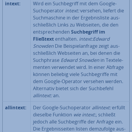
intext:
Wird ein Such­be­griff mit dem Google-
Such­ope­ra­tor
intext:
versehen, liefert die
Such­ma­schi­ne in der Er­geb­nis­lis­te aus­
schließ­lich Links zu Webseiten, die den
ent­spre­chen­den
Such­be­griff im
Fließtext
enthalten.
intext:Edward
Snowden
Die Bei­spiel­an­fra­ge zeigt aus­
schließ­lich Webseiten an, bei denen die
Such­phra­se
Edward Snowden
in Text­ele­
men­ten verwendet wird. In einer Abfrage
können beliebig viele Such­be­grif­fe mit
dem Google-Operator versehen werden.
Al­ter­na­tiv bietet sich der Such­be­fehl
allintext:
an.
allintext:
Der Google-Such­ope­ra­tor
allintext:
erfüllt
dieselbe Funktion
wie intext:
, schließt
jedoch alle Such­be­grif­fe der Anfrage ein.
Die Er­geb­nis­sei­ten listen dem­zu­fol­ge aus­