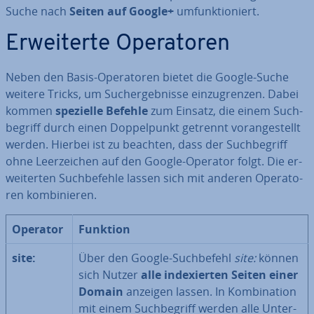
Suche nach
Seiten auf Google+
um­funk­tio­niert.
Er­wei­ter­te Ope­ra­to­ren
Neben den Basis-Ope­ra­to­ren bietet die Google-Suche
weitere Tricks, um Such­ergeb­nis­se ein­zu­gren­zen. Dabei
kommen
spezielle Befehle
zum Einsatz, die einem Such­
be­griff durch einen Dop­pel­punkt getrennt vor­an­ge­stellt
werden. Hierbei ist zu beachten, dass der Such­be­griff
ohne Leer­zei­chen auf den Google-Operator folgt. Die er­
wei­ter­ten Such­be­feh­le lassen sich mit anderen Ope­ra­to­
ren kom­bi­nie­ren.
Operator
Funktion
site:
Über den Google-Such­be­fehl
site:
können
sich Nutzer
alle in­de­xier­ten Seiten einer
Domain
anzeigen lassen. In Kom­bi­na­ti­on
mit einem Such­be­griff werden alle Un­ter­