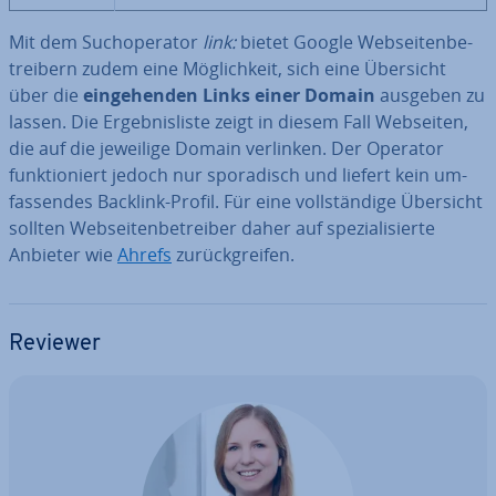
Mit dem Such­ope­ra­tor
link:
bietet Google Web­sei­ten­be­
trei­bern zudem eine Mög­lich­keit, sich eine Übersicht
über die
ein­ge­hen­den Links einer Domain
ausgeben zu
lassen. Die Er­geb­nis­lis­te zeigt in diesem Fall Webseiten,
die auf die jeweilige Domain verlinken. Der Operator
funk­tio­niert jedoch nur spo­ra­disch und liefert kein um­
fas­sen­des Backlink-Profil. Für eine voll­stän­di­ge Übersicht
sollten Web­sei­ten­be­trei­ber daher auf spe­zia­li­sier­te
Anbieter wie
Ahrefs
zu­rück­grei­fen.
Reviewer