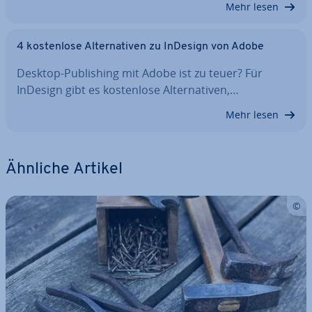
Mehr lesen
4 kos­ten­lo­se Al­ter­na­ti­ven zu InDesign von Adobe
Desktop-Pu­bli­shing mit Adobe ist zu teuer? Für
InDesign gibt es kos­ten­lo­se Al­ter­na­ti­ven,…
Mehr lesen
Ähnliche Artikel