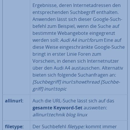
Er­geb­nis­se, deren In­ter­net­adres­sen den
ent­spre­chen­den Such­be­griff enthalten.
Anwenden lässt sich dieser Google-Such­
be­fehl zum Beispiel, wenn die Suche auf
bestimmte Web­an­ge­bo­te ein­ge­grenzt
werden soll:
Audi A4 inurl:forum
Eine auf
diese Weise ein­ge­schränk­te Google-Suche
bringt in erster Linie Foren zum
Vorschein, in denen sich In­ter­net­nut­zer
über den Audi A4 aus­tau­schen. Al­ter­na­tiv
bieten sich folgende Such­an­fra­gen an:
[Such­be­griff] inurl:show­th­read
[Such­be­
griff] inurl:topic
allinurl:
Auch die URL-Suche lässt sich auf das
gesamte Keyword-Set
ausweiten:
allinurl:technik blog linux
filetype:
Der Such­be­fehl
filetype:
kommt immer