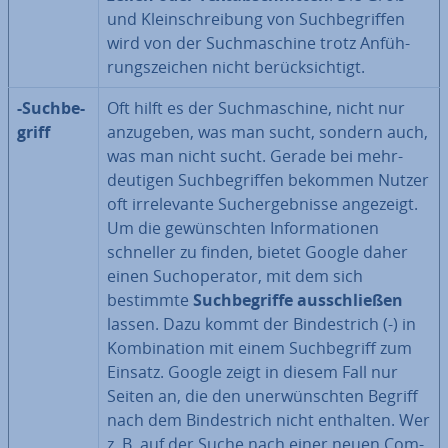
und Klein­schrei­bung von Such­be­grif­fen
wird von der Such­ma­schi­ne trotz An­füh­
rungs­zei­chen nicht be­rück­sich­tigt.
-Such­be­
Oft hilft es der Such­ma­schi­ne, nicht nur
griff
anzugeben, was man sucht, sondern auch,
was man nicht sucht. Gerade bei mehr­
deu­ti­gen Such­be­grif­fen bekommen Nutzer
oft ir­rele­van­te Such­ergeb­nis­se angezeigt.
Um die ge­wünsch­ten In­for­ma­tio­nen
schneller zu finden, bietet Google daher
einen Such­ope­ra­tor, mit dem sich
bestimmte
Such­be­grif­fe aus­schlie­ßen
lassen. Dazu kommt der Bin­de­strich (-) in
Kom­bi­na­ti­on mit einem Such­be­griff zum
Einsatz. Google zeigt in diesem Fall nur
Seiten an, die den un­er­wünsch­ten Begriff
nach dem Bin­de­strich nicht enthalten. Wer
z. B. auf der Suche nach einer neuen Com­