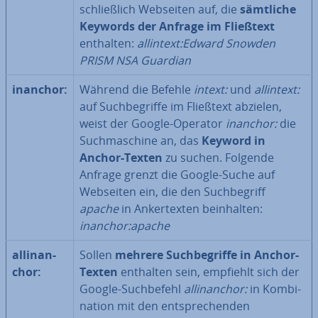
schließ­lich Webseiten auf, die
sämtliche
Keywords der Anfrage im Fließtext
enthalten:
allintext:Edward Snowden
PRISM NSA Guardian
inanchor:
Während die Befehle
intext:
und
allintext:
auf Such­be­grif­fe im Fließtext abzielen,
weist der Google-Operator
inanchor:
die
Such­ma­schi­ne an, das
Keyword in
Anchor-Texten
zu suchen. Folgende
Anfrage grenzt die Google-Suche auf
Webseiten ein, die den Such­be­griff
apache
in An­ker­tex­ten be­inhal­ten:
inanchor:apache
allinan­
Sollen
mehrere Such­be­grif­fe in Anchor-
chor:
Texten
enthalten sein, empfiehlt sich der
Google-Such­be­fehl
allinan­chor:
in Kom­bi­
na­ti­on mit den ent­spre­chen­den