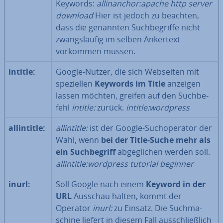
Keywords:
allinan­chor:apache http server
download
Hier ist jedoch zu beachten,
dass die genannten Such­be­grif­fe nicht
zwangs­läu­fig im selben Ankertext
vorkommen müssen.
intitle:
Google-Nutzer, die sich Webseiten mit
spe­zi­el­len
Keywords im Title
anzeigen
lassen möchten, greifen auf den Such­be­
fehl
intitle:
zurück.
intitle:wordpress
all­in­tit­le:
all­in­tit­le:
ist der Google-Such­ope­ra­tor der
Wahl, wenn
bei der Title-Suche mehr als
ein Such­be­griff
ab­ge­gli­chen werden soll.
all­in­tit­le:wordpress tutorial beginner
inurl:
Soll Google nach einem
Keyword in der
URL
Ausschau halten, kommt der
Operator
inurl:
zu Einsatz. Die Such­ma­
schi­ne liefert in diesem Fall aus­schließ­lich