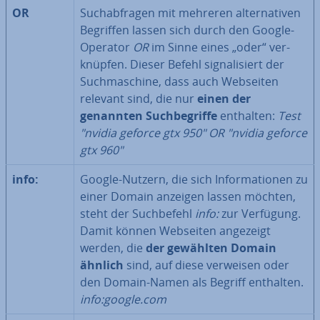
OR
Such­ab­fra­gen mit mehreren al­ter­na­ti­ven
Begriffen lassen sich durch den Google-
Operator
OR
im Sinne eines „oder“ ver­
knüp­fen. Dieser Befehl si­gna­li­siert der
Such­ma­schi­ne, dass auch Webseiten
relevant sind, die nur
einen der
genannten Such­be­grif­fe
enthalten:
Test
"nvidia geforce gtx 950" OR "nvidia geforce
gtx 960"
info:
Google-Nutzern, die sich In­for­ma­tio­nen zu
einer Domain anzeigen lassen möchten,
steht der Such­be­fehl
info:
zur Verfügung.
Damit können Webseiten angezeigt
werden, die
der gewählten Domain
ähnlich
sind, auf diese verweisen oder
den Domain-Namen als Begriff enthalten.
info:google.com