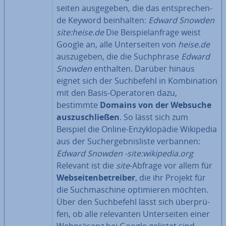
sei­ten aus­ge­ge­ben, die das ent­spre­chen­
de Keyword be­inhal­ten:
Edward Snowden
site:heise.de
Die Bei­spiel­an­fra­ge weist
Google an, alle Un­ter­sei­ten von
heise.de
aus­zu­ge­ben, die die Such­phra­se
Edward
Snowden
enthalten. Darüber hinaus
eignet sich der Such­be­fehl in Kom­bi­na­ti­on
mit den Basis-Ope­ra­to­ren dazu,
bestimmte
Domains von der Websuche
aus­zu­schlie­ßen
. So lässt sich zum
Beispiel die Online-En­zy­klo­pä­die Wikipedia
aus der Such­ergeb­nis­lis­te verbannen:
Edward Snowden -site:wikipedia.org
Relevant ist die
site
-Abfrage vor allem für
Web­sei­ten­be­trei­ber
, die ihr Projekt für
die Such­ma­schi­ne op­ti­mie­ren möchten.
Über den Such­be­fehl lässt sich über­prü­
fen, ob alle re­le­van­ten Un­ter­sei­ten einer