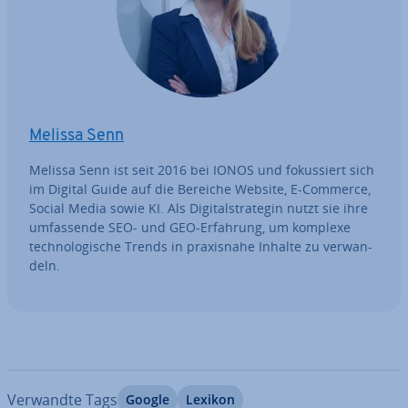
Melissa Senn
Melissa Senn ist seit 2016 bei IONOS und fo­kus­siert sich
im Digital Guide auf die Bereiche Website, E-Commerce,
Social Media sowie KI. Als Di­gi­tal­stra­te­gin nutzt sie ihre
um­fas­sen­de SEO- und GEO-Erfahrung, um komplexe
tech­no­lo­gi­sche Trends in pra­xis­na­he Inhalte zu ver­wan­
deln.
Verwandte Tags
Google
Lexikon