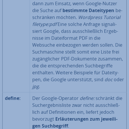
dann zum Einsatz, wenn Google-Nutzer
die Suche auf
bestimmte Da­tei­ty­pen
be­
schrän­ken möchten.
Wordpress Tutorial
filetype:pdf
Eine solche Anfrage si­gna­li­
siert Google, dass aus­schließ­lich Er­geb­
nis­se im Da­tei­for­mat PDF in die
Websuche ein­be­zo­gen werden sollen. Die
Such­ma­schi­ne stellt somit eine Liste frei
zu­gäng­li­cher PDF-Dokumente zusammen,
die die ent­spre­chen­den Such­be­grif­fe
enthalten. Weitere Beispiele für Da­tei­ty­
pen, die Google un­ter­stützt, sind
doc
oder
jpg
.
define:
Der Google-Operator
define:
schränkt die
Such­ergeb­nis­lis­te zwar nicht aus­schließ­
lich auf De­fi­ni­tio­nen ein, liefert jedoch
bevorzugt
Er­läu­te­run­gen zum je­wei­li­
gen Such­be­griff
.