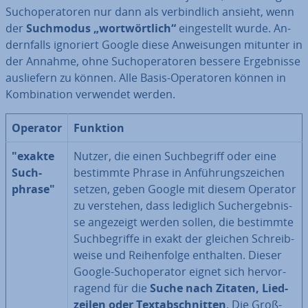
Such­ope­ra­to­ren nur dann als ver­bind­lich ansieht, wenn
der
Suchmodus „wort­wört­lich“
ein­ge­stellt wurde. An­
dern­falls ignoriert Google diese An­wei­sun­gen mitunter in
der Annahme, ohne Such­ope­ra­to­ren bessere Er­geb­nis­se
aus­lie­fern zu können. Alle Basis-Ope­ra­to­ren können in
Kom­bi­na­ti­on verwendet werden.
Operator
Funktion
"exakte
Nutzer, die einen Such­be­griff oder eine
Such­
bestimmte Phrase in An­füh­rungs­zei­chen
phra­se"
setzen, geben Google mit diesem Operator
zu verstehen, dass lediglich Such­ergeb­nis­
se angezeigt werden sollen, die bestimmte
Such­be­grif­fe in exakt der gleichen Schreib­
wei­se und Rei­hen­fol­ge enthalten. Dieser
Google-Such­ope­ra­tor eignet sich her­vor­
ra­gend für die
Suche nach Zitaten, Lied­
zei­len oder Text­ab­schnit­ten
. Die Groß-