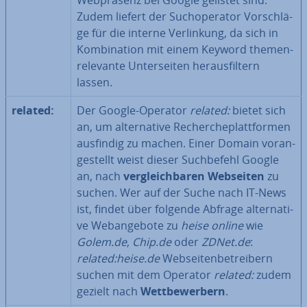
Web­prä­senz bei Google gelistet sind.
Zudem liefert der Such­ope­ra­tor Vor­schlä­
ge für die interne Ver­lin­kung, da sich in
Kom­bi­na­ti­on mit einem Keyword the­men­
re­le­van­te Un­ter­sei­ten her­aus­fil­tern
lassen.
related:
Der Google-Operator
related:
bietet sich
an, um al­ter­na­ti­ve Re­cher­che­platt­for­men
ausfindig zu machen. Einer Domain vor­an­
ge­stellt weist dieser Such­be­fehl Google
an, nach
ver­gleich­ba­ren Webseiten
zu
suchen. Wer auf der Suche nach IT-News
ist, findet über folgende Abfrage al­ter­na­ti­
ve Web­an­ge­bo­te zu
heise online
wie
Golem.de
,
Chip.de
oder
ZDNet.de
:
related:heise.de
Web­sei­ten­be­trei­bern
suchen mit dem Operator
related:
zudem
gezielt nach
Wett­be­wer­bern
.