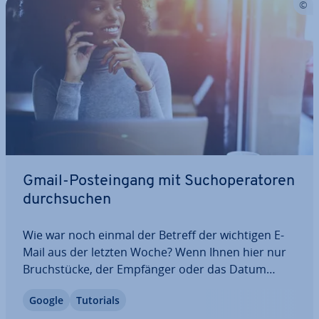
Gmail-Post­ein­gang mit Such­ope­ra­to­ren
durch­su­chen
Wie war noch einmal der Betreff der wichtigen E-
Mail aus der letzten Woche? Wenn Ihnen hier nur
Bruch­stü­cke, der Empfänger oder das Datum
einfallen, nutzen Sie Gmail-Such­ope­ra­to­ren, um
Google
Tutorials
Ihren Gmail-Post­ein­gang gezielt zu durch­su­chen.