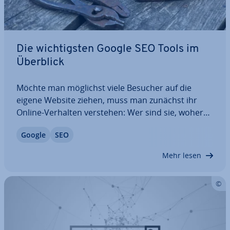
Die wich­tigs­ten Google SEO Tools im
Überblick
Möchte man möglichst viele Besucher auf die
eigene Website ziehen, muss man zunächst ihr
Online-Verhalten verstehen: Wer sind sie, woher
kommen sie, was suchen sie und werden sie auf
Google
SEO
der eigenen Seite fündig oder nicht? Mithilfe ver­
schie­de­ner Google SEO Tools kann man genau
Mehr lesen
diese…