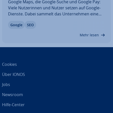
Google Maps, die Google-Suche und Google Pay:
Viele Nut­ze­rin­nen und Nutzer setzen auf Google-
Dienste. Dabei sammelt das Un­ter­neh­men eine
Vielzahl von Daten, die aus­ge­wer­tet und für Wer­
Google
SEO
be­an­ge­bo­te von Dritten genutzt werden. Was
Google über Sie weiß, ist auf den ersten Blick
Mehr lesen
nicht…
Cookies
Über IONOS
Jobs
Newsroom
Hilfe-Center