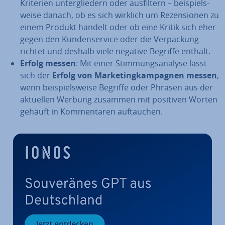
Kriterien un­ter­glie­dern oder aus­fil­tern – bei­spiels­
wei­se danach, ob es sich wirklich um Re­zen­sio­nen zu
einem Produkt handelt oder ob eine Kritik sich eher
gegen den Kun­den­ser­vice oder die Ver­pa­ckung
richtet und deshalb viele negative Begriffe enthält.
Erfolg messen
: Mit einer Stim­mungs­ana­ly­se lässt
sich der
Erfolg von Mar­ke­ting­kam­pa­gnen messen
,
wenn bei­spiels­wei­se Begriffe oder Phrasen aus der
aktuellen Werbung zusammen mit positiven Worten
gehäuft in Kom­men­ta­ren auf­tau­chen.