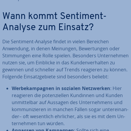
Wann kommt Sentiment-
Analyse zum Einsatz?
Die Sentiment-Analyse findet in vielen Bereichen
Anwendung, in denen Meinungen, Be­wer­tun­gen oder
Stim­mun­gen eine Rolle spielen. Besonders Un­ter­neh­men
nutzen sie, um Einblicke in das Kun­den­ver­hal­ten zu
gewinnen und schneller auf Trends reagieren zu können.
Folgende Ein­satz­ge­bie­te sind besonders beliebt:
Wer­be­kam­pa­gnen in sozialen Netz­wer­ken
: Hier
reagieren die po­ten­zi­el­len Kundinnen und Kunden
un­mit­tel­bar auf Aussagen des Un­ter­neh­mens und
kom­mu­ni­zie­ren in manchen Fällen sogar un­ter­ein­an­
der– oft we­sent­lich ehrlicher, als sie es mit dem Un­
ter­neh­men tun würden.
Anpassen von Kampagnen
: Sollte sich eine