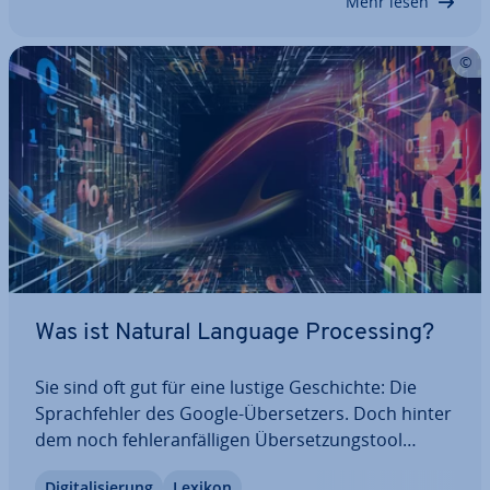
Mehr lesen
Was ist Natural Language Pro­ces­sing?
Sie sind oft gut für eine lustige Ge­schich­te: Die
Sprach­feh­ler des Google-Über­set­zers. Doch hinter
dem noch feh­ler­an­fäl­li­gen Über­set­zungs­tool
steckt eine der kom­ple­xes­ten Com­pu­ter­tech­no­lo­
Di­gi­ta­li­sie­rung
Lexikon