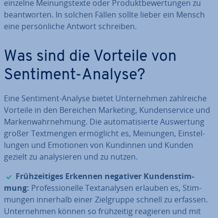
einzelne Mei­nungs­tex­te oder Pro­dukt­be­wer­tun­gen zu
be­ant­wor­ten. In solchen Fällen sollte lieber ein Mensch
eine per­sön­li­che Antwort schreiben.
Was sind die Vorteile von
Sentiment-Analyse?
Eine Sentiment-Analyse bietet Un­ter­neh­men zahl­rei­che
Vorteile in den Bereichen Marketing, Kun­den­ser­vice und
Mar­ken­wahr­neh­mung. Die au­to­ma­ti­sier­te Aus­wer­tung
großer Text­men­gen er­mög­licht es, Meinungen, Ein­stel­
lun­gen und Emotionen von Kundinnen und Kunden
gezielt zu ana­ly­sie­ren und zu nutzen.
✓
Früh­zei­ti­ges Erkennen negativer Kun­den­stim­
mung:
Pro­fes­sio­nel­le Text­ana­ly­sen erlauben es, Stim­
mun­gen innerhalb einer Ziel­grup­pe schnell zu erfassen.
Un­ter­neh­men können so früh­zei­tig reagieren und mit