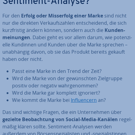
Sentiment-Analyse?
Für den
Erfolg oder Miss­erfolg einer Marke
sind nicht
nur die direkten Ver­kaufs­zah­len ent­schei­dend, die sich
kurz­fris­tig ändern können, sondern auch die
Kun­den­
mei­nun­gen
. Dabei geht es vor allem darum, wie po­ten­zi­
el­le Kundinnen und Kunden über die Marke sprechen –
un­ab­hän­gig davon, ob sie das Produkt bereits gekauft
haben oder nicht.
Passt eine Marke in den Trend der Zeit?
Wird die Marke von der ge­wünsch­ten Ziel­grup­pe
positiv oder negativ wahr­ge­nom­men?
Wird die Marke gar komplett ignoriert?
Wie kommt die Marke bei
In­fluen­cern
an?
Das sind wichtige Fragen, die ein Un­ter­neh­men über
gezielte Be­ob­ach­tung von Social-Media-Kanälen
re­gel­
mä­ßig klären sollte. Sentiment-Analysen werden
außerdem von Bör­sen­spe­zia­lis­ten und -spe­zia­lis­tin­nen