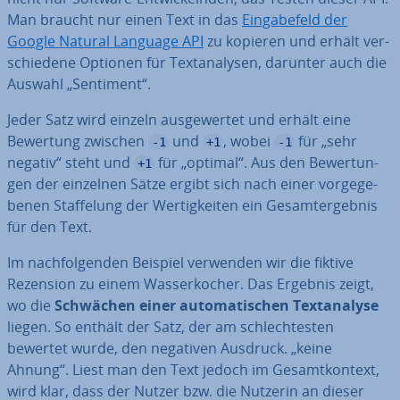
Man braucht nur einen Text in das
Ein­ga­be­feld der
Google Natural Language API
zu kopieren und erhält ver­
schie­de­ne Optionen für Text­ana­ly­sen, darunter auch die
Auswahl „Sentiment“.
Jeder Satz wird einzeln aus­ge­wer­tet und erhält eine
Bewertung zwischen
und
, wobei
für „sehr
-1
+1
-1
negativ“ steht und
für „optimal“. Aus den Be­wer­tun­
+1
gen der einzelnen Sätze ergibt sich nach einer vor­ge­ge­
be­nen Staf­fe­lung der Wer­tig­kei­ten ein Ge­samt­ergeb­nis
für den Text.
Im nach­fol­gen­den Beispiel verwenden wir die fiktive
Rezension zu einem Was­ser­ko­cher. Das Ergebnis zeigt,
wo die
Schwächen einer au­to­ma­ti­schen Text­ana­ly­se
liegen. So enthält der Satz, der am schlech­tes­ten
bewertet wurde, den negativen Ausdruck. „keine
Ahnung“. Liest man den Text jedoch im Ge­samt­kon­text,
wird klar, dass der Nutzer bzw. die Nutzerin an dieser