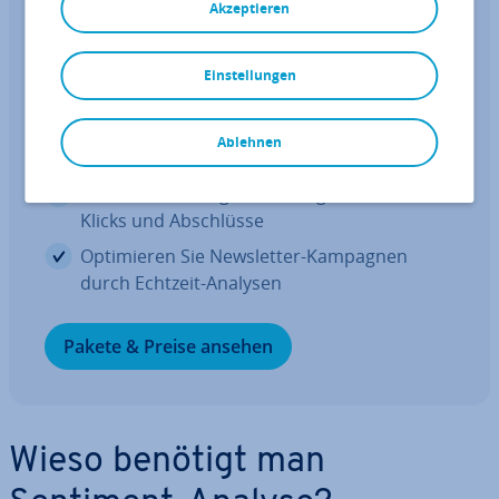
Akzeptieren
E-Mail-Marketing-Tool
Binden Sie Kunden, ge­ne­rie­ren Sie
mehr Umsatz.
Einstellungen
Erstellen Sie pro­fes­sio­nel­le News­let­ter ganz
Ablehnen
ohne Vor­kennt­nis­se
Nutzen Sie in­tel­li­gen­te Vorlagen für mehr
Klicks und Ab­schlüs­se
Op­ti­mie­ren Sie News­let­ter-Kampagnen
durch Echtzeit-Analysen
Pakete & Preise ansehen
Wieso benötigt man