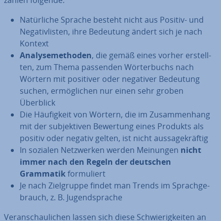
zählen folgende:
Na­tür­li­che Sprache besteht nicht aus Positiv- und
Ne­ga­tiv­lis­ten, ihre Bedeutung ändert sich je nach
Kontext
Ana­ly­se­me­tho­den
, die gemäß eines vorher er­stell­
ten, zum Thema passenden Wör­ter­buchs nach
Wörtern mit positiver oder negativer Bedeutung
suchen, er­mög­li­chen nur einen sehr groben
Überblick
Die Häu­fig­keit von Wörtern, die im Zu­sam­men­hang
mit der sub­jek­ti­ven Bewertung eines Produkts als
positiv oder negativ gelten, ist nicht aus­sa­ge­kräf­tig
In sozialen Netz­wer­ken werden Meinungen
nicht
immer nach den Regeln der deutschen
Grammatik
for­mu­liert
Je nach Ziel­grup­pe findet man Trends im Sprach­ge­
brauch, z. B. Ju­gend­spra­che
Ver­an­schau­li­chen lassen sich diese Schwie­rig­kei­ten an