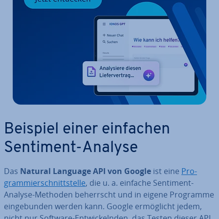
Beispiel einer einfachen
Sentiment-Analyse
Das
Natural Language API von Google
ist eine
Pro­
gram­mier­schnitt­stel­le
, die u. a. einfache Sentiment-
Analyse-Methoden be­herrscht und in eigene Programme
ein­ge­bun­den werden kann. Google er­mög­licht jedem,
nicht nur Software-Ent­wi­ckeln­den, das Testen dieser API.