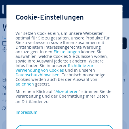
Digital Guide
Cookie-Einstellungen
Zum Haupt­in­halt springen
Was ist Sentiment-Analyse?
Wir setzen Cookies ein, um unsere Webseiten
IONOS Redaktion
optimal für Sie zu gestalten, unsere Produkte für
Auf Facebook teilen
Auf Twitter teilen
Auf LinkedIn tei
Sie zu verbessern sowie Ihnen zusammen mit
06.05.2025
Drittanbietern interessengerechte Werbung
9 mins
anzuzeigen. In den
Einstellungen
können Sie
auswählen, welche Cookies Sie zulassen wollen,
sowie Ihre Auswahl jederzeit ändern. Weitere
Infos finden Sie in unserer
Richtlinie zur
In­halts­ver­zeich­nis
Verwendung von Cookies
und in unseren
Datenschutzhinweisen
. Technisch notwendige
Eine Sentiment-Analyse ist ein Verfahren der na­tür­li­chen
Cookies werden auch bei der Auswahl von
ablehnen
gesetzt.
Sprach­ver­ar­bei­tung, das darauf abzielt, die Stimmung
Mit einem Klick auf "
Akzeptieren
" stimmen Sie der
oder Haltung in Texten zu erkennen. Sie wird dazu ein­ge­
Verarbeitung und der Übermittlung Ihrer Daten
setzt, Meinungen in sozialen Medien, Kun­den­be­wer­tun­
an Drittländer zu.
gen oder Umfragen au­to­ma­tisch aus­zu­wer­ten.
Impressum