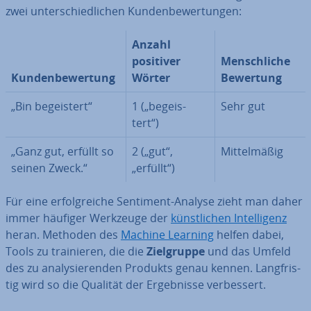
zwei un­ter­schied­li­chen Kun­den­be­wer­tun­gen:
Anzahl
positiver
Mensch­li­che
Kun­den­be­wer­tung
Wörter
Bewertung
„Bin be­geis­tert“
1 („be­geis­
Sehr gut
tert“)
„Ganz gut, erfüllt so
2 („gut“,
Mit­tel­mä­ßig
seinen Zweck.“
„erfüllt“)
Für eine er­folg­rei­che Sentiment-Analyse zieht man daher
immer häufiger Werkzeuge der
künst­li­chen In­tel­li­genz
heran. Methoden des
Machine Learning
helfen dabei,
Tools zu trai­nie­ren, die die
Ziel­grup­pe
und das Umfeld
des zu ana­ly­sie­ren­den Produkts genau kennen. Lang­fris­
tig wird so die Qualität der Er­geb­nis­se ver­bes­sert.