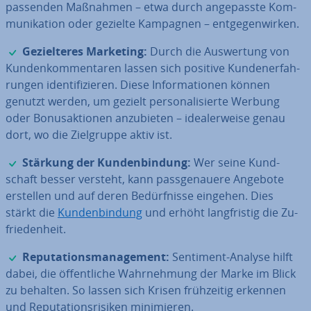
passenden Maßnahmen – etwa durch an­ge­pass­te Kom­
mu­ni­ka­ti­on oder gezielte Kampagnen – ent­ge­gen­wir­ken.
✓
Ge­ziel­te­res Marketing:
Durch die Aus­wer­tung von
Kun­den­kom­men­ta­ren lassen sich positive Kun­de­n­er­fah­
run­gen iden­ti­fi­zie­ren. Diese In­for­ma­tio­nen können
genutzt werden, um gezielt per­so­na­li­sier­te Werbung
oder Bo­nus­ak­tio­nen an­zu­bie­ten – idea­ler­wei­se genau
dort, wo die Ziel­grup­pe aktiv ist.
✓
Stärkung der Kun­den­bin­dung:
Wer seine Kund­
schaft besser versteht, kann pass­ge­naue­re Angebote
erstellen und auf deren Be­dürf­nis­se eingehen. Dies
stärkt die
Kun­den­bin­dung
und erhöht lang­fris­tig die Zu­
frie­den­heit.
✓
Re­pu­ta­ti­ons­ma­nage­ment:
Sentiment-Analyse hilft
dabei, die öf­fent­li­che Wahr­neh­mung der Marke im Blick
zu behalten. So lassen sich Krisen früh­zei­tig erkennen
und Re­pu­ta­ti­ons­ri­si­ken mi­ni­mie­ren.