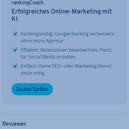
ran­king­Coach
Er­folg­rei­ches Online-Marketing mit
KI
Kos­ten­güns­tig: Google-Ranking ver­bes­sern
ohne teure Agentur
Effizient: Re­zen­sio­nen be­ant­wor­ten, Posts
für Social Media erstellen
Einfach: Keine SEO- oder Marketing-Kennt­
nis­se nötig
Zu den Tarifen
Reviewer