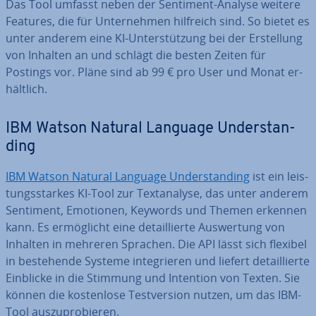
Das Tool umfasst neben der Sentiment-Analyse weitere
Features, die für Un­ter­neh­men hilfreich sind. So bietet es
unter anderem eine KI-Un­ter­stüt­zung bei der Er­stel­lung
von Inhalten an und schlägt die besten Zeiten für
Postings vor. Pläne sind ab 99 € pro User und Monat er­
hält­lich.
IBM Watson Natural Language Un­der­stan­
ding
IBM Watson Natural Language Un­der­stan­ding
ist ein leis­
tungs­star­kes KI-Tool zur Text­ana­ly­se, das unter anderem
Sentiment, Emotionen, Keywords und Themen erkennen
kann. Es er­mög­licht eine de­tail­lier­te Aus­wer­tung von
Inhalten in mehreren Sprachen. Die API lässt sich flexibel
in be­stehen­de Systeme in­te­grie­ren und liefert de­tail­lier­te
Einblicke in die Stimmung und Intention von Texten. Sie
können die kos­ten­lo­se Test­ver­si­on nutzen, um das IBM-
Tool aus­zu­pro­bie­ren.