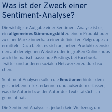
Was ist der Zweck einer
Sentiment-Analyse?
Die wich­tigs­te Aufgabe einer Sentiment-Analyse ist es,
ein
all­ge­mei­nes Stim­mungs­bild
zu einem Produkt oder
zu einer Marke innerhalb einer de­fi­nier­ten Ziel­grup­pe zu
ermitteln. Dazu bietet es sich an, neben Pro­dukt­re­zen­sio­
nen auf der eigenen Website oder in großen On­line­shops
auch the­ma­tisch passende Postings bei Facebook,
Twitter und anderen sozialen Netz­wer­ken zu durch­su­
chen.
Sentiment-Analysen sollen die
Emotionen
hinter dem
ge­schrie­be­nen Text erkennen und außerdem erfassen,
was die Autorin bzw. der Autor des Texts tat­säch­lich
gemeint hat.
Die Sentiment-Analyse ist jedoch kein Werkzeug, um