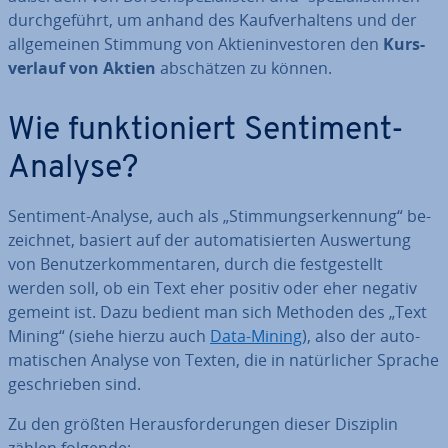
durch­ge­führt, um anhand des Kauf­ver­hal­tens und der
all­ge­mei­nen Stimmung von Ak­ti­en­in­ves­to­ren den
Kurs­
ver­lauf von Aktien
ab­schät­zen zu können.
Wie funk­tio­niert Sentiment-
Analyse?
Sentiment-Analyse, auch als „Stim­mungs­er­ken­nung“ be­
zeich­net, basiert auf der au­to­ma­ti­sier­ten Aus­wer­tung
von Be­nut­zer­kom­men­ta­ren, durch die fest­ge­stellt
werden soll, ob ein Text eher positiv oder eher negativ
gemeint ist. Dazu bedient man sich Methoden des „Text
Mining“ (siehe hierzu auch
Data-Mining
), also der au­to­
ma­ti­schen Analyse von Texten, die in na­tür­li­cher Sprache
ge­schrie­ben sind.
Zu den größten Her­aus­for­de­run­gen dieser Disziplin