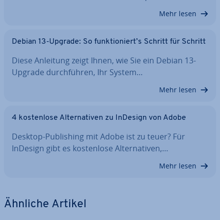
Mehr lesen
Debian 13-Upgrade: So funk­tio­niert’s Schritt für Schritt
Diese Anleitung zeigt Ihnen, wie Sie ein Debian 13-
Upgrade durch­füh­ren, Ihr System…
Mehr lesen
4 kos­ten­lo­se Al­ter­na­ti­ven zu InDesign von Adobe
Desktop-Pu­bli­shing mit Adobe ist zu teuer? Für
InDesign gibt es kos­ten­lo­se Al­ter­na­ti­ven,…
Mehr lesen
Ähnliche Artikel