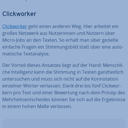
Click­wor­ker
Click­wor­ker
geht einen anderen Weg. Hier arbeitet ein
großes Netzwerk aus Nut­ze­rin­nen und Nutzern über
Micro-Jobs an den Texten. So erhält man über gezielte
einfache Fragen ein Stim­mungs­bild statt über eine au­to­
ma­ti­sche Text­ana­ly­se.
Der Vorteil dieses Ansatzes liegt auf der Hand: Mensch­li­
che In­tel­li­genz kann die Stimmung in Texten ganz­heit­lich
un­ter­su­chen und muss sich nicht auf die Kon­no­ta­ti­on
einzelner Wörter verlassen. Dank drei bis fünf Click­wor­
kern pro Text und einer Bewertung nach dem Prinzip des
Mehr­heits­ent­schei­des können Sie sich auf die Er­geb­nis­se
in einem hohen Maße verlassen.