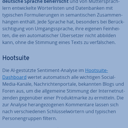
deutsche Sprache be­herrscht
und von Mut­ter­sprach­
lern ent­wi­ckel­te Wör­ter­lis­ten und Da­ten­ban­ken mit
typischen For­mu­lie­run­gen in se­man­ti­schen Zu­sam­men­
hän­gen enthält. Jede Sprache hat, besonders bei Be­rück­
sich­ti­gung von Um­gangs­spra­che, ihre eigenen Fein­hei­
ten, die ein au­to­ma­ti­scher Über­set­zer nicht abbilden
kann, ohne die Stimmung eines Texts zu ver­fäl­schen.
Hootsuite
Die AI-gestützte Sentiment-Analyse im
Hootsuite-
Dashboard
wertet au­to­ma­tisch alle wichtigen Social-
Media-Kanäle, Nach­rich­ten­por­ta­le, bekannten Blogs und
Foren aus, um die all­ge­mei­ne Stimmung der In­ter­net­nut­
zen­den gegenüber einer Pro­dukt­mar­ke zu ermitteln. Die
zur Analyse her­an­ge­zo­ge­nen Kom­men­ta­re lassen sich
nach ver­schie­de­nen Schlüs­sel­wör­tern und typischen
Per­so­nen­grup­pen filtern.