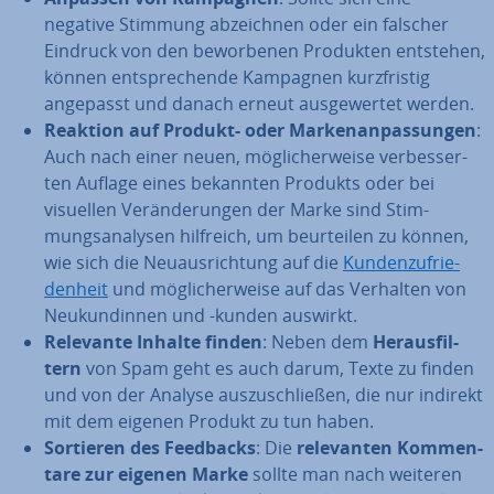
negative Stimmung ab­zeich­nen oder ein falscher
Eindruck von den be­wor­be­nen Produkten entstehen,
können ent­spre­chen­de Kampagnen kurz­fris­tig
angepasst und danach erneut aus­ge­wer­tet werden.
Reaktion auf Produkt- oder Mar­ken­an­pas­sun­gen
:
Auch nach einer neuen, mög­li­cher­wei­se ver­bes­ser­
ten Auflage eines bekannten Produkts oder bei
visuellen Ver­än­de­run­gen der Marke sind Stim­
mungs­ana­ly­sen hilfreich, um be­ur­tei­len zu können,
wie sich die Neu­aus­rich­tung auf die
Kun­den­zu­frie­
den­heit
und mög­li­cher­wei­se auf das Verhalten von
Neu­kun­din­nen und -kunden auswirkt.
Relevante Inhalte finden
: Neben dem
Her­aus­fil­
tern
von Spam geht es auch darum, Texte zu finden
und von der Analyse aus­zu­schlie­ßen, die nur indirekt
mit dem eigenen Produkt zu tun haben.
Sortieren des Feedbacks
: Die
re­le­van­ten Kom­men­
ta­re zur eigenen Marke
sollte man nach weiteren