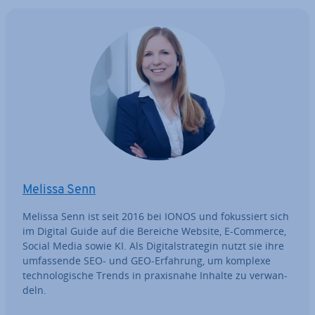
Melissa Senn
Melissa Senn ist seit 2016 bei IONOS und fo­kus­siert sich
im Digital Guide auf die Bereiche Website, E-Commerce,
Social Media sowie KI. Als Di­gi­tal­stra­te­gin nutzt sie ihre
um­fas­sen­de SEO- und GEO-Erfahrung, um komplexe
tech­no­lo­gi­sche Trends in pra­xis­na­he Inhalte zu ver­wan­
deln.