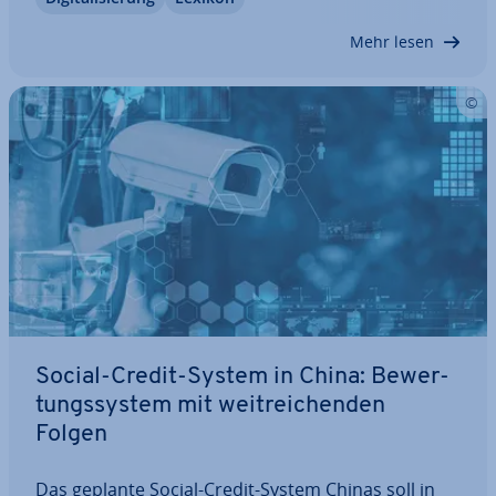
gien überhaupt. Natural Language Pro­ces­sing er­
mög­licht es Computern, von einer Sprache in…
Mehr lesen
Social-Credit-System in China: Be­wer­
tungs­sys­tem mit weit­rei­chen­den
Folgen
Das geplante Social-Credit-System Chinas soll in