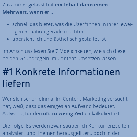
Zu­sam­men­ge­fasst hat
ein Inhalt dann einen
Mehrwert, wenn er
…
schnell das bietet, was die User*innen in ihrer je­wei­
li­gen Situation gerade möchten
über­sicht­lich und äs­the­tisch gestaltet ist
Im Anschluss lesen Sie 7 Mög­lich­kei­ten, wie sich diese
beiden Grund­re­geln im Content umsetzen lassen.
#1 Konkrete In­for­ma­tio­nen
liefern
Wer sich schon einmal im Content-Marketing versucht
hat, weiß, dass das einiges an Aufwand bedeutet.
Aufwand, für den
oft zu wenig Zeit
ein­kal­ku­liert ist.
Die Folge: Es werden zwar säu­ber­lich Kon­kur­renz­sei­ten
ana­ly­siert und Themen her­aus­ge­fil­tert, doch in der