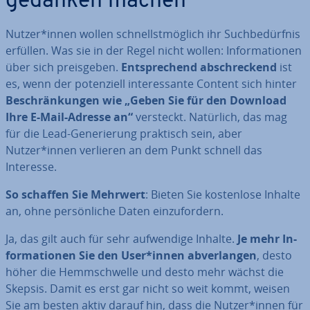
ge­dan­ken machen
Nutzer*innen wollen schnellst­mög­lich ihr Such­be­dürf­nis
erfüllen. Was sie in der Regel nicht wollen: In­for­ma­tio­nen
über sich preis­ge­ben.
Ent­spre­chend ab­schre­ckend
ist
es, wenn der po­ten­zi­ell in­ter­es­san­te Content sich hinter
Be­schrän­kun­gen wie „Geben Sie für den Download
Ihre E-Mail-Adresse an“
versteckt. Natürlich, das mag
für die Lead-Ge­ne­rie­rung praktisch sein, aber
Nutzer*innen verlieren an dem Punkt schnell das
Interesse.
So schaffen Sie Mehrwert
: Bieten Sie kos­ten­lo­se Inhalte
an, ohne per­sön­li­che Daten ein­zu­for­dern.
Ja, das gilt auch für sehr auf­wen­di­ge Inhalte.
Je mehr In­
for­ma­tio­nen Sie den User*innen ab­ver­lan­gen
, desto
höher die Hemm­schwel­le und desto mehr wächst die
Skepsis. Damit es erst gar nicht so weit kommt, weisen
Sie am besten aktiv darauf hin, dass die Nutzer*innen für