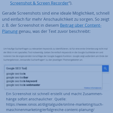
Screen­shot & Screen Recorder
“).
Gerade Screen­shots sind eine ideale Mög­lich­keit, schnell
und einfach für mehr An­schau­lich­keit zu sorgen. So zeigt
z. B. der Screen­shot in diesem
Beitrag über Content-
Planung
genau, was der Text zuvor be­schreibt:
Ein Screen­shot ist schnell erstellt und macht Zu­sam­men­
hän­ge sofort an­schau­li­cher. Quelle:
https://www.ionos.at/di­gi­tal­gui­de/online-marketing/such­
ma­schi­nen­mar­ke­ting/er­folg­rei­che-content-planung/