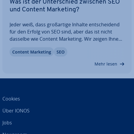
Was ist der Un­ter­schied zwischen SEO
und Content Marketing?
Jeder weiß, dass groß­ar­ti­ge Inhalte ent­schei­dend
für den Erfolg von SEO sind, aber das ist nicht
dasselbe wie Content Marketing. Wir zeigen Ihnen
die Un­ter­schie­de zwischen diesen beiden
Content Marketing
SEO
wichtigen Begriffen des Online-Mar­ke­tings,
zusammen mit einigen groß­ar­ti­gen Tipps, wie Sie…
Mehr lesen
Cookies
Über IONOS
Jobs