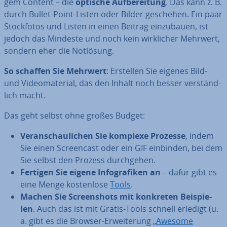
gem Content – die
optische Auf­be­rei­tung
. Das kann z. B.
durch Bullet-Point-Listen oder Bilder geschehen. Ein paar
Stock­fo­tos und Listen in einen Beitrag ein­zu­bau­en, ist
jedoch das Mindeste und noch kein wirk­li­cher Mehrwert,
sondern eher die Notlösung.
So schaffen Sie Mehrwert
: Erstellen Sie eigenes Bild-
und Vi­deo­ma­te­ri­al, das den Inhalt noch besser ver­ständ­
lich macht.
Das geht selbst ohne großes Budget:
Ver­an­schau­li­chen Sie komplexe Prozesse
, indem
Sie einen Screen­cast oder ein GIF einbinden, bei dem
Sie selbst den Prozess durch­ge­hen.
Fertigen Sie eigene In­fo­gra­fi­ken an
– dafür gibt es
eine Menge kos­ten­lo­se
Tools
.
Machen Sie Screen­shots mit konkreten Bei­spie­
len
. Auch das ist mit Gratis-Tools schnell erledigt (u.
a. gibt es die Browser-Er­wei­te­rung „
Awesome