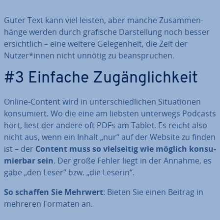
Guter Text kann viel leisten, aber manche Zu­sam­men­
hän­ge werden durch grafische Dar­stel­lung noch besser
er­sicht­lich – eine weitere Ge­le­gen­heit, die Zeit der
Nutzer*innen nicht unnötig zu be­an­spru­chen.
#3 Einfache Zu­gäng­lich­keit
Online-Content wird in un­ter­schied­li­chen Si­tua­tio­nen
kon­su­miert. Wo die eine am liebsten unterwegs Podcasts
hört, liest der andere oft PDFs am Tablet. Es reicht also
nicht aus, wenn ein Inhalt „nur“ auf der Website zu finden
ist – der
Content muss so viel­sei­tig wie möglich kon­su­
mier­bar sein
. Der große Fehler liegt in der Annahme, es
gäbe „den Leser“ bzw. „die Leserin“.
So schaffen Sie Mehrwert
: Bieten Sie einen Beitrag in
mehreren Formaten an.