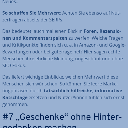
Neues…
So schaffen Sie Mehrwert
: Achten Sie ebenso auf Nut­
zer­fra­gen abseits der SERPs.
Das bedeutet, auch mal einen Blick in
Foren, Re­zen­sio­
nen und Kom­men­tar­spal­ten
zu werfen. Welche Fragen
und Kri­tik­punk­te finden sich u. a. in Amazon- und Google-
Be­wer­tun­gen oder bei gutefrage.net? Hier sagen echte
Menschen ihre ehrliche Meinung, un­ge­schönt und ohne
SEO-Fokus.
Das liefert wichtige Einblicke, welchen Mehrwert diese
Menschen sich wünschen. So können Sie leere Mar­ke­
ting­phra­sen durch
tat­säch­lich hilf­rei­che, in­for­ma­ti­ve
Rat­schlä­ge
ersetzen und Nutzer*innen fühlen sich ernst
genommen.
#7 „Geschenke“ ohne Hin­ter­