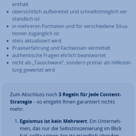
enthält
über­sicht­lich auf­be­rei­tet und schnellst­mög­lich ver­
ständ­lich ist
in mehreren Formaten und für ver­schie­de­ne Si­tua­
tio­nen zu­gäng­lich ist
stets ak­tua­li­siert wird
Pra­xis­er­fah­rung und Fach­wis­sen ver­mit­telt
au­then­ti­sche Fragen ehrlich be­ant­wor­tet
nicht als „Tausch­wa­re“, sondern primär als Hil­fe­stel­
lung gewertet wird
Zum Abschluss noch
3 Regeln für jede Content-
Strategie
– so entgeht Ihnen ga­ran­tiert nichts
mehr:
Egoismus ist kein Mehrwert
. Ein Un­ter­neh­
men, das nur die Selbst­in­sze­nie­rung im Blick
hat, sollte seinen Ansatz gründlich über­den­