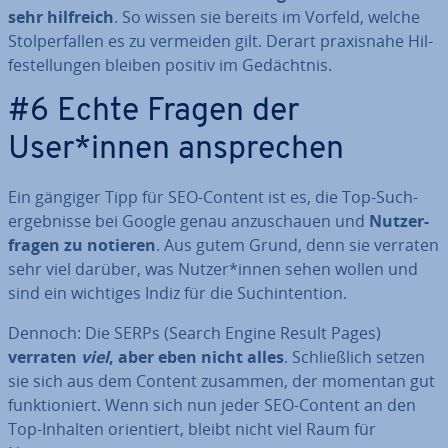
sehr hilfreich
. So wissen sie bereits im Vorfeld, welche
Stol­per­fal­len es zu vermeiden gilt. Derart pra­xis­na­he Hil­
fe­stel­lun­gen bleiben positiv im Ge­dächt­nis.
#6 Echte Fragen der
User*innen an­spre­chen
Ein gängiger Tipp für SEO-Content ist es, die Top-Such­
ergeb­nis­se bei Google genau an­zu­schau­en und
Nut­zer­
fra­gen zu notieren
. Aus gutem Grund, denn sie verraten
sehr viel darüber, was Nutzer*innen sehen wollen und
sind ein wichtiges Indiz für die Such­in­ten­ti­on.
Dennoch: Die SERPs (Search Engine Result Pages)
verraten
viel
, aber eben nicht alles
. Schließ­lich setzen
sie sich aus dem Content zusammen, der momentan gut
funk­tio­niert. Wenn sich nun jeder SEO-Content an den
Top-Inhalten ori­en­tiert, bleibt nicht viel Raum für