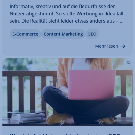
In­for­ma­tiv, kreativ und auf die Be­dürf­nis­se der
Nutzer ab­ge­stimmt: So sollte Werbung im Idealfall
sein. Die Realität sieht leider etwas anders aus –
viele Menschen sind der tra­di­tio­nel­len Marketing-
E-Commerce
Content Marketing
SEO
Methoden über­drüs­sig und igno­rie­ren die
Werbung. Die Lösung: Bieten Sie dem Nutzer…
Mehr lesen