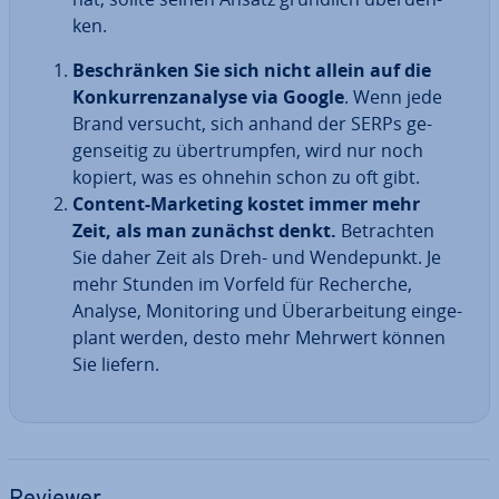
ken.
Be­schrän­ken Sie sich nicht allein auf die
Kon­kur­renz­ana­ly­se via Google
. Wenn jede
Brand versucht, sich anhand der SERPs ge­
gen­sei­tig zu über­trump­fen, wird nur noch
kopiert, was es ohnehin schon zu oft gibt.
Content-Marketing kostet immer mehr
Zeit, als man zunächst denkt.
Be­trach­ten
Sie daher Zeit als Dreh- und Wen­de­punkt. Je
mehr Stunden im Vorfeld für Recherche,
Analyse, Mo­ni­to­ring und Über­ar­bei­tung ein­ge­
plant werden, desto mehr Mehrwert können
Sie liefern.