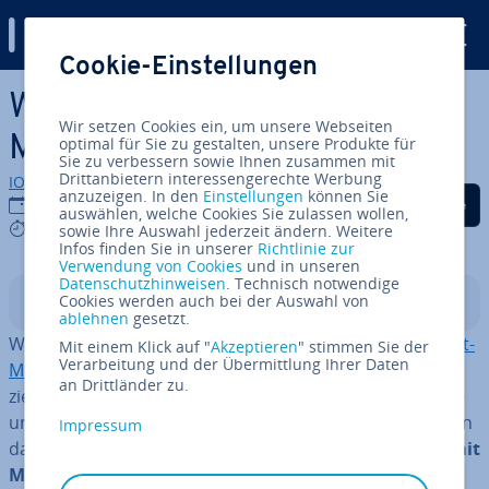
Digital Guide
Cookie-Einstellungen
Zum Haupt­in­halt springen
Was ist Content mit
Wir setzen Cookies ein, um unsere Webseiten
Mehrwert?
optimal für Sie zu gestalten, unsere Produkte für
Sie zu verbessern sowie Ihnen zusammen mit
Drittanbietern interessengerechte Werbung
IONOS Redaktion
anzuzeigen. In den
Einstellungen
können Sie
Auf Facebook teilen
Auf Twitter teilen
Auf LinkedIn tei
12.05.2021
auswählen, welche Cookies Sie zulassen wollen,
9 mins
sowie Ihre Auswahl jederzeit ändern. Weitere
Infos finden Sie in unserer
Richtlinie zur
Verwendung von Cookies
und in unseren
Datenschutzhinweisen
. Technisch notwendige
Cookies werden auch bei der Auswahl von
In­halts­ver­zeich­nis
ablehnen
gesetzt.
Wenn es ein Stichwort gibt, das un­trenn­bar mit
Content-
Mit einem Klick auf "
Akzeptieren
" stimmen Sie der
Verarbeitung und der Übermittlung Ihrer Daten
Marketing
verbunden ist, dann wohl Mehrwert. „Pro­du­
an Drittländer zu.
zie­ren Sie Content mit Mehrwert“ ist ein gängiger Tipp –
und gar nicht so leicht um­zu­set­zen, denn: Wie stellt man
Impressum
das konkret an? Hier finden Sie
7 Ideen, wie Content mit
Mehrwert aussehen kann
.