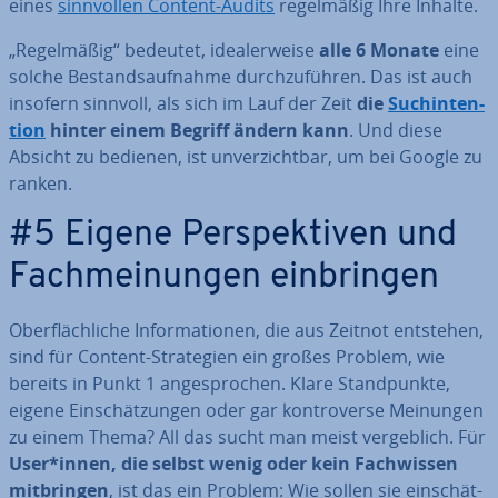
eines
sinn­vol­len Content-Audits
re­gel­mä­ßig Ihre Inhalte.
„Re­gel­mä­ßig“ bedeutet, idea­ler­wei­se
alle 6 Monate
eine
solche Be­stands­auf­nah­me durch­zu­füh­ren. Das ist auch
insofern sinnvoll, als sich im Lauf der Zeit
die
Such­in­ten­
ti­on
hinter einem Begriff ändern kann
. Und diese
Absicht zu bedienen, ist un­ver­zicht­bar, um bei Google zu
ranken.
#5 Eigene Per­spek­ti­ven und
Fach­mei­nun­gen ein­brin­gen
Ober­fläch­li­che In­for­ma­tio­nen, die aus Zeitnot entstehen,
sind für Content-Stra­te­gien ein großes Problem, wie
bereits in Punkt 1 an­ge­spro­chen. Klare Stand­punk­te,
eigene Ein­schät­zun­gen oder gar kon­tro­ver­se Meinungen
zu einem Thema? All das sucht man meist ver­geb­lich. Für
User*innen, die selbst wenig oder kein Fach­wis­sen
mit­brin­gen
, ist das ein Problem: Wie sollen sie ein­schät­