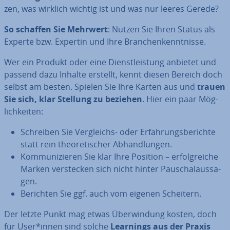
zen, was wirklich wichtig ist und was nur leeres Gerede?
So schaffen Sie Mehrwert
: Nutzen Sie Ihren Status als
Experte bzw. Expertin und Ihre Bran­chen­kennt­nis­se.
Wer ein Produkt oder eine Dienst­leis­tung anbietet und
passend dazu Inhalte erstellt, kennt diesen Bereich doch
selbst am besten. Spielen Sie Ihre Karten aus und
trauen
Sie sich, klar Stellung zu beziehen
. Hier ein paar Mög­
lich­kei­ten:
Schreiben Sie Ver­gleichs- oder Er­fah­rungs­be­rich­te
statt rein theo­re­ti­scher Ab­hand­lun­gen.
Kom­mu­ni­zie­ren Sie klar Ihre Position – er­folg­rei­che
Marken ver­ste­cken sich nicht hinter Pau­schal­aus­sa­
gen.
Berichten Sie ggf. auch vom eigenen Scheitern.
Der letzte Punkt mag etwas Über­win­dung kosten, doch
für User*innen sind solche
Learnings aus der Praxis