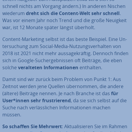
schnell nichts am Vorgang ändern.) In anderen Nischen
wiederum
dreht sich die Content-Welt sehr schnell
.
Was vor einem Jahr noch Trend und die große Neuigkeit
war, ist 12 Monate später längst überholt.
Content-Marketing selbst ist das beste Beispiel. Eine Un­
ter­su­chung zum Social-Media-Nut­zungs­ver­hal­ten von
2018 ist 2021 nicht mehr aus­sa­ge­kräf­tig. Dennoch finden
sich in Google-Such­ergeb­nis­sen oft Beiträge, die eben
solche
ver­al­te­ten In­for­ma­tio­nen
enthalten.
Damit sind wir zurück beim Problem von Punkt 1: Aus
Zeitnot werden jene Quellen über­nom­men, die andere
(ältere) Beiträge nennen. Je nach Branche ist das
für
User*innen sehr frus­trie­rend
, da sie sich selbst auf die
Suche nach ver­läss­li­chen In­for­ma­tio­nen machen
müssen.
So schaffen Sie Mehrwert
: Ak­tua­li­sie­ren Sie im Rahmen