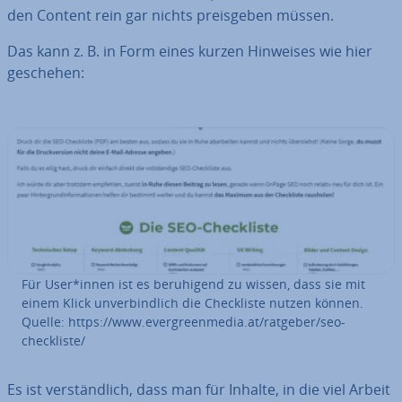
den Content rein gar nichts preis­ge­ben müssen.
Das kann z. B. in Form eines kurzen Hinweises wie hier
geschehen:
Für User*innen ist es be­ru­hi­gend zu wissen, dass sie mit
einem Klick un­ver­bind­lich die Check­lis­te nutzen können.
Quelle: https://www.ever­green­me­dia.at/ratgeber/seo-
check­lis­te/
Es ist ver­ständ­lich, dass man für Inhalte, in die viel Arbeit