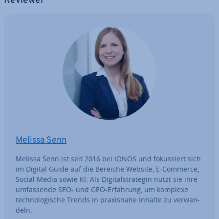
Reviewer
Melissa Senn
Melissa Senn ist seit 2016 bei IONOS und fo­kus­siert sich
im Digital Guide auf die Bereiche Website, E-Commerce,
Social Media sowie KI. Als Di­gi­tal­stra­te­gin nutzt sie ihre
um­fas­sen­de SEO- und GEO-Erfahrung, um komplexe
tech­no­lo­gi­sche Trends in pra­xis­na­he Inhalte zu ver­wan­
deln.