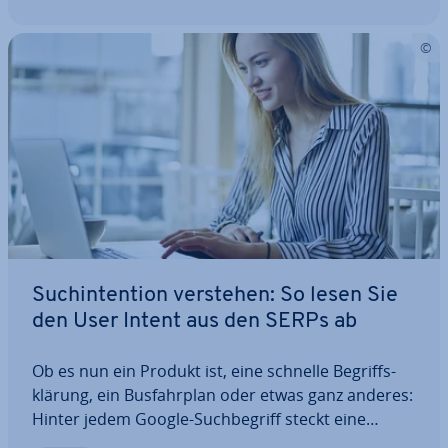
Such­in­ten­ti­on verstehen: So lesen Sie
den User Intent aus den SERPs ab
Ob es nun ein Produkt ist, eine schnelle Be­griffs­
klä­rung, ein Bus­fahr­plan oder etwas ganz anderes:
Hinter jedem Google-Such­be­griff steckt eine
bestimmte Mo­ti­va­ti­on. Diese so­ge­nann­te Such­in­