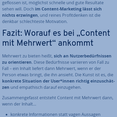
geflossen ist, möglichst schnelle und gute Resultate
sehen will. Doch
im Content-Marketing lässt sich
nichts erzwingen
, und reines Pro­fit­den­ken ist die
denkbar schlech­tes­te Mo­ti­va­ti­on.
Fazit: Worauf es bei „Content
mit Mehrwert“ ankommt
Mehrwert zu bieten heißt,
sich an Nut­zer­be­dürf­nis­sen
zu ori­en­tie­ren
. Diese Be­dürf­nis­se variieren von Fall zu
Fall – ein Inhalt liefert dann Mehrwert, wenn er der
Person etwas bringt, die ihn ansieht. Die Kunst ist es, die
konkrete Situation der User*innen richtig ein­zu­schät­
zen
und em­pa­thisch darauf ein­zu­ge­hen.
Zu­sam­men­ge­fasst entsteht Content mit Mehrwert dann,
wenn der Inhalt…
konkrete In­for­ma­tio­nen statt vagen Aussagen