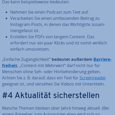
Das kann bei­spiels­wei­se bedeuten:
Nehmen Sie einen Podcast zum Text auf.
Ver­ar­bei­ten Sie einen um­fas­sen­den Beitrag zu
Instagram-Posts, in denen das Wich­tigs­te zu­sam­
men­ge­fasst ist.
Erstellen Sie PDFs von langem Content. Das
erfordert nur ein paar Klicks und ist somit wirklich
einfach um­zu­set­zen.
„Einfache Zu­gäng­lich­keit“
bedeutet außerdem
Bar­rie­re­
frei­heit
.
„Content mit Mehrwert“ darf nicht nur für
Menschen ohne Seh- oder Hör­be­hin­de­rung gelten.
Achten Sie z. B. darauf, dass ein Text für
Screen­rea­der
geeignet ist, und versehen Sie Videos mit Un­ter­ti­teln.
#4 Ak­tua­li­tät si­cher­stel­len
Manche Themen bleiben über Jahre hinweg aktuell. (Bei
einem Ratgeber zum Au­to­put­zen etwa wird sich so