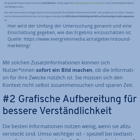
Hier wird der Umfang der Un­ter­su­chung genannt und eine
Ein­schät­zung gegeben, wie das Ergebnis ein­zu­schät­zen ist.
Quelle: https://www.ever­green­me­dia.at/ratgeber/inbound-
marketing/
Mit solchen Zu­satz­in­for­ma­tio­nen können sich
Nutzer*innen
sofort ein Bild machen
, ob die In­for­ma­ti­
on für ihre Zwecke nützlich ist. Sie müssen sich den
Kontext nicht selbst zu­sam­men­su­chen und sparen Zeit.
#2 Grafische Auf­be­rei­tung für
bessere Ver­ständ­lich­keit
Die besten In­for­ma­tio­nen nützen wenig, wenn sie allzu
versteckt sind. Umso wichtiger ist – speziell bei text­las­ti­