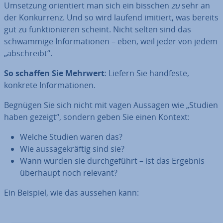
Umsetzung ori­en­tiert man sich ein bisschen
zu
sehr an
der Kon­kur­renz. Und so wird laufend imitiert, was bereits
gut zu funk­tio­nie­ren scheint. Nicht selten sind das
schwam­mi­ge In­for­ma­tio­nen – eben, weil jeder von jedem
„ab­schreibt“.
So schaffen Sie Mehrwert
: Liefern Sie handfeste,
konkrete In­for­ma­tio­nen.
Begnügen Sie sich nicht mit vagen Aussagen wie „Studien
haben gezeigt“, sondern geben Sie einen Kontext:
Welche Studien waren das?
Wie aus­sa­ge­kräf­tig sind sie?
Wann wurden sie durch­ge­führt – ist das Ergebnis
überhaupt noch relevant?
Ein Beispiel, wie das aussehen kann: