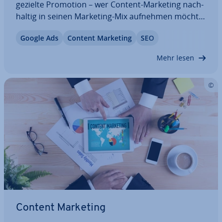
gezielte Promotion – wer Content-Marketing nach­
hal­tig in seinen Marketing-Mix aufnehmen möchte,
hat einiges an Arbeit vor sich. Doch wenn dann die
Google Ads
Content Marketing
SEO
Inhalte im Netz gestreut und die ersten Likes und
Shares gesammelt werden, ist die…
Mehr lesen
Content Marketing