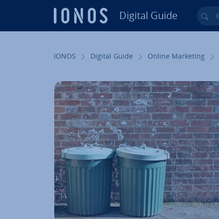
Digital Guide
Ihr
Zum Haupt­in­halt springen
IONOS
Digital Guide
Online Marketing