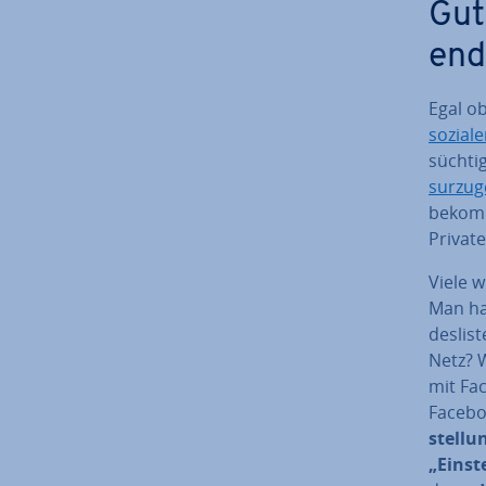
Gut
end
Egal o
sozial
süchti
sur­zu­g
bekomm
Private
Viele w
Man ha
des­lis
Netz? 
mit Fa
Faceboo
stel­lu
„Ein­st