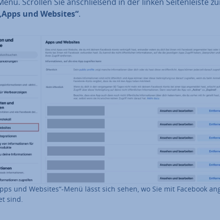
nü. Scrollen Sie an­schlie­ßend in der linken Sei­ten­leis­te z
„Apps und Websites“
.
pps und Websites“-Menü lässt sich sehen, wo Sie mit Facebook an­
et sind.