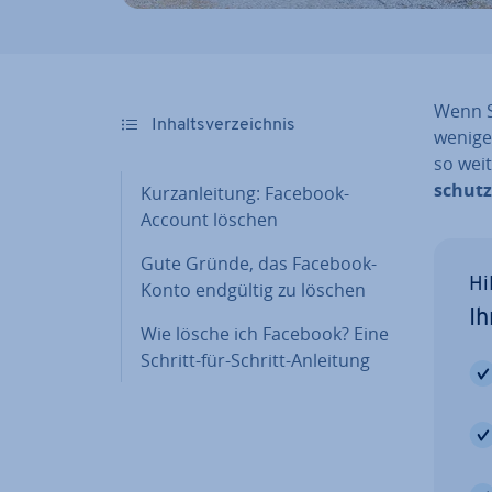
Wenn S
In­halts­ver­zeich­nis
wenige
so wei
schutz-
Kurz­an­lei­tung: Facebook-
Account löschen
Gute Gründe, das Facebook-
Hi
Konto endgültig zu löschen
Ih
Wie lösche ich Facebook? Eine
Schritt-für-Schritt-Anleitung