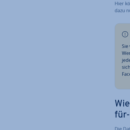
Hier kö
dazu nu
Sie
Wen
jede
sic
Fac
Wie
für
Die Da­