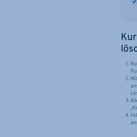
Kur
lös
Ru
Pu
Wä
an
Lö
Kl
„K
Fo
an