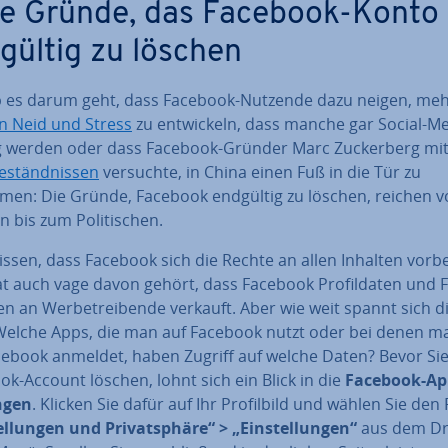
e Gründe, das Facebook-Konto
gültig zu löschen
b es darum geht, dass Facebook-Nutzende dazu neigen, me
en Neid und Stress
zu ent­wi­ckeln, dass manche gar Social-Me
g werden oder dass Facebook-Gründer Marc Zu­cker­berg mi
e­ständ­nis­sen
versuchte, in China einen Fuß in die Tür zu
en: Die Gründe, Facebook endgültig zu löschen, reichen 
n bis zum Po­li­ti­schen.
issen, dass Facebook sich die Rechte an allen Inhalten vorbe
t auch vage davon gehört, dass Facebook Pro­fil­da­ten und 
­ten an Wer­be­trei­ben­de verkauft. Aber wie weit spannt sich d
Welche Apps, die man auf Facebook nutzt oder bei denen m
cebook anmeldet, haben Zugriff auf welche Daten? Bevor Sie
k-Account löschen, lohnt sich ein Blick in die
Facebook-Ap
n­gen
. Klicken Sie dafür auf Ihr Pro­fil­bild und wählen Sie den
el­lun­gen und Pri­vat­sphä­re“ > „Ein­stel­lun­gen“
aus dem Dr