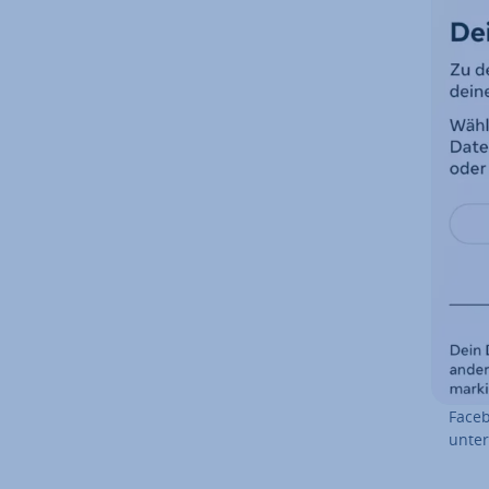
Faceb
un­ter