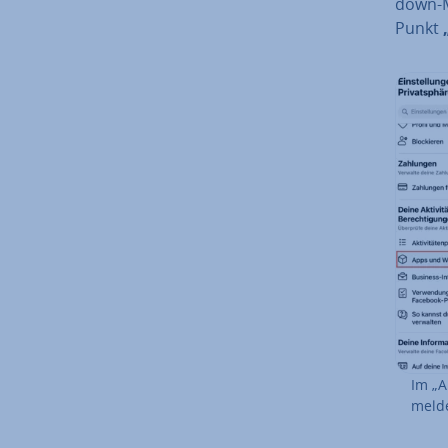
down-Me
Punkt
Im „A
mel­d