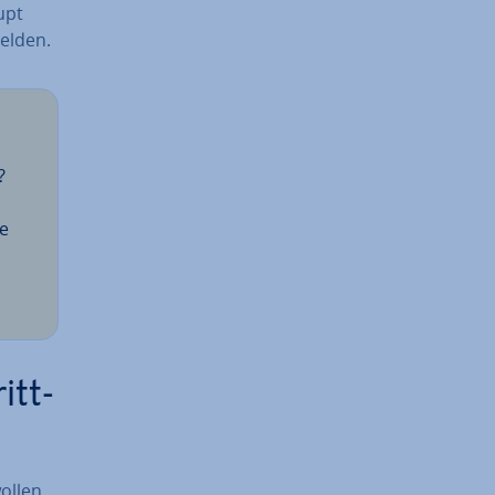
upt
el­den.
?
ie
itt-
wollen