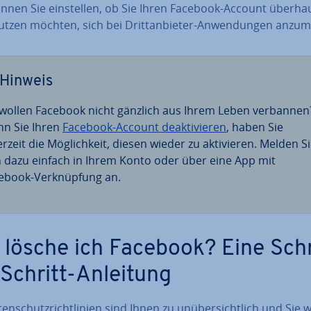
nnen Sie ein­stel­len, ob Sie Ihren Facebook-Account überha
tzen möchten, sich bei Dritt­an­bie­ter-An­wen­dun­gen an­zu­m
Hinweis
 wollen Facebook nicht gänzlich aus Ihrem Leben verbannen
n Sie Ihren
Facebook-Account de­ak­ti­vie­ren
, haben Sie
rzeit die Mög­lich­keit, diesen wieder zu ak­ti­vie­ren. Melden S
h dazu einfach in Ihrem Konto oder über eine App mit
ebook-Ver­knüp­fung an.
 lösche ich Facebook? Eine Schr
-Schritt-Anleitung
ten­schutz­richt­li­ni­en sind Ihnen zu un­über­sicht­lich und Sie 