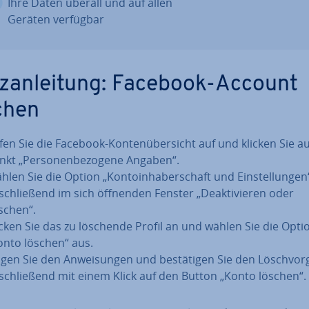
Ihre Daten überall und auf allen
Geräten verfügbar
z­an­lei­tung: Facebook-Account
chen
fen Sie die Facebook-Kon­ten­über­sicht auf und klicken Sie a
nkt „Per­so­nen­be­zo­ge­ne Angaben“.
hlen Sie die Option „Kon­to­in­ha­ber­schaft und Ein­stel­lun­ge
­schlie­ßend im sich öffnenden Fenster „De­ak­ti­vie­ren oder
schen“.
icken Sie das zu löschende Profil an und wählen Sie die Opti
onto löschen“ aus.
lgen Sie den An­wei­sun­gen und be­stä­ti­gen Sie den Lösch­vor
­schlie­ßend mit einem Klick auf den Button „Konto löschen“.