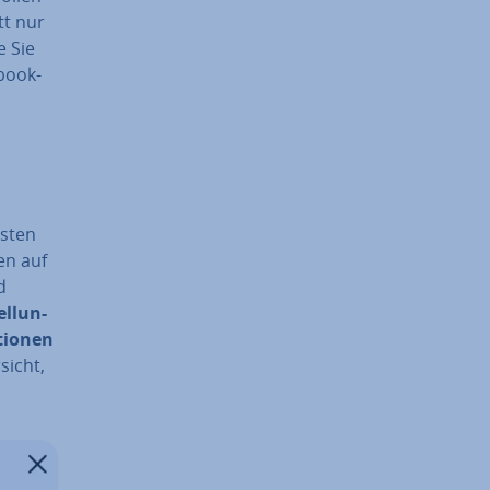
tt nur
e Sie
ebook-
n
esten
en auf
d
el­lun­
tio­nen
­sicht,