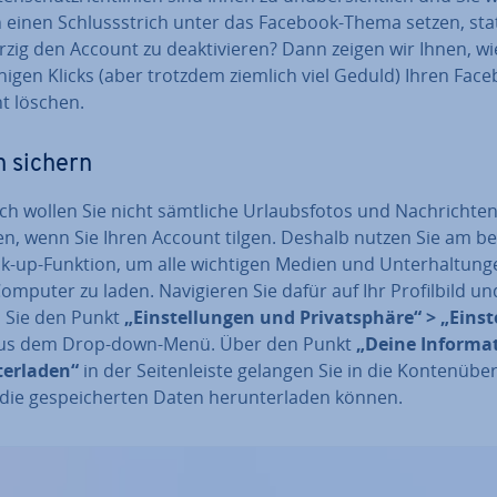
h einen Schluss­strich unter das Facebook-Thema setzen, sta
r­zig den Account zu de­ak­ti­vie­ren? Dann zeigen wir Ihnen, wi
nigen Klicks (aber trotzdem ziemlich viel Geduld) Ihren Fac
t löschen.
 sichern
ch wollen Sie nicht sämtliche Ur­laubs­fo­tos und Nach­rich­te
ren, wenn Sie Ihren Account tilgen. Deshalb nutzen Sie am b
k-up-Funktion, um alle wichtigen Medien und Un­ter­hal­tun­g
omputer zu laden. Na­vi­gie­ren Sie dafür auf Ihr Pro­fil­bild un
 Sie den Punkt
„Ein­stel­lun­gen und Pri­vat­sphä­re“ > „Ein­st
us dem Drop-down-Menü. Über den Punkt
„Deine In­for­ma­
ter­la­den“
in der Sei­ten­leis­te gelangen Sie in die Kon­ten­über
die ge­spei­cher­ten Daten her­un­ter­la­den können.