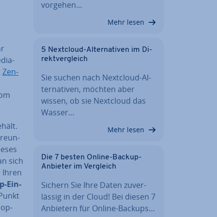
vorgehen…
Mehr lesen
hr
5 Nextcloud-Al­ter­na­ti­ven im Di­
dia-
rekt­ver­gleich
t
Zen­
Sie suchen nach Nextcloud-Al­
ter­na­ti­ven, möchten aber
vom
wissen, ob sie Nextcloud das
Wasser…
hält.
Mehr lesen
Freun­
ieses
Die 7 besten Online-Backup-
an sich
Anbieter im Vergleich
 Ihren
p-Ein­
Sichern Sie Ihre Daten zu­ver­
 Punkt
läs­sig in der Cloud! Bei diesen 7
op-
Anbietern für Online-Backups…