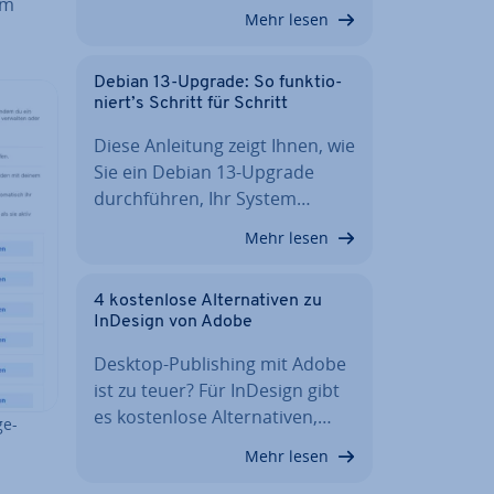
um
Mehr lesen
Debian 13-Upgrade: So funk­tio­
niert’s Schritt für Schritt
Diese Anleitung zeigt Ihnen, wie
Sie ein Debian 13-Upgrade
durch­füh­ren, Ihr System…
Mehr lesen
4 kos­ten­lo­se Al­ter­na­ti­ven zu
InDesign von Adobe
Desktop-Pu­bli­shing mit Adobe
ist zu teuer? Für InDesign gibt
es kos­ten­lo­se Al­ter­na­ti­ven,…
ge­
Mehr lesen