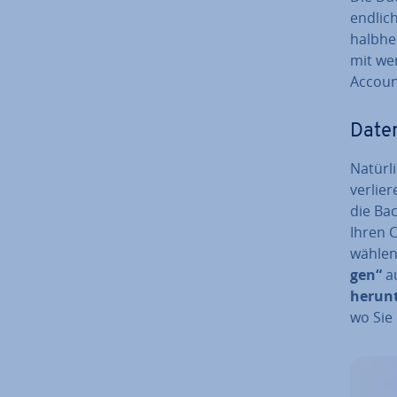
endlic
halb­he
mit we
Accoun
Daten
Natürli
verlie
die Bac
Ihren C
wählen
gen“
a
her­un­
wo Sie 