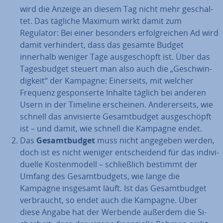
wird die Anzeige an diesem Tag nicht mehr ge­schal­
tet. Das tägliche Maximum wirkt damit zum
Regulator: Bei einer besonders er­folg­rei­chen Ad wird
damit ver­hin­dert, dass das gesamte Budget
innerhalb weniger Tage aus­ge­schöpft ist. Über das
Ta­ges­bud­get steuert man also auch die „Ge­schwin­
dig­keit“ der Kampagne: Ei­ner­seits, mit welcher
Frequenz ge­spon­ser­te Inhalte täglich bei anderen
Usern in der Timeline er­schei­nen. An­de­rer­seits, wie
schnell das an­vi­sier­te Ge­samt­bud­get aus­ge­schöpft
ist – und damit, wie schnell die Kampagne endet.
Das
Ge­samt­bud­get
muss nicht angegeben werden,
doch ist es nicht weniger ent­schei­dend für das in­di­vi­
du­el­le Kos­ten­mo­dell – schließ­lich bestimmt der
Umfang des Ge­samt­bud­gets, wie lange die
Kampagne insgesamt läuft. Ist das Ge­samt­bud­get
ver­braucht, so endet auch die Kampagne. Über
diese Angabe hat der Werbende außerdem die Si­