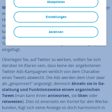
Akzeptieren
Was genau sind Twitter Ads
? „Twitter Ads“ sind Beiträge
innerhalb eines von Twitter un­ter­hal­te­nen Wer­be­sys­
Einstellungen
tems, mit dem jeder Twitter-Nutzer seine Tweets oder
seinen Account bei anderen Twitter-Usern promoten
kann. Schaltet man Wer­be­an­zei­gen auf Twitter, so wird
Ablehnen
der ge­spon­ser­te Inhalt, ähnlich wie ein or­ga­ni­scher
Tweet, in die Timeline einer aus­ge­wähl­ten Ziel­grup­pe
eingefügt.
Überlegen Sie, auf Twitter zu werben, sollten Sie sich
darüber im Klaren sein, dass keine der an­ge­bo­te­nen
Twitter-Ads-Kampagnen wirklich von dem Charakter
eines Tweets abweicht. Die Ads werden dem User zwar
als „ge­spon­sert“ angezeigt, dennoch
ähneln sie in Ge­
stal­tung und Funk­ti­ons­wei­se einem or­ga­ni­schen
Tweet
(man kann ihnen
antworten,
sie
liken
oder
retweeten
). Dies ist ei­ner­seits ein Vorteil für den Wer­be­
kun­den, fügt sich seine Anzeige so doch har­mo­nisch in