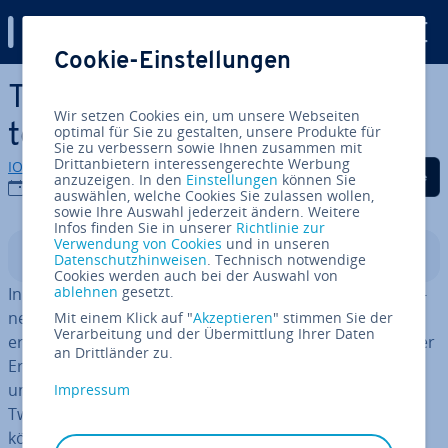
Digital Guide
Cookie-Einstellungen
Zum Haupt­in­halt springen
Twitter Ads: Twitter für Un­
Wir setzen Cookies ein, um unsere Webseiten
ter­neh­men – Teil 3
optimal für Sie zu gestalten, unsere Produkte für
Sie zu verbessern sowie Ihnen zusammen mit
Drittanbietern interessengerechte Werbung
IONOS Redaktion
Auf Facebook teilen
Auf Twitter teilen
Auf LinkedIn tei
anzuzeigen. In den
Einstellungen
können Sie
30.01.2019
auswählen, welche Cookies Sie zulassen wollen,
sowie Ihre Auswahl jederzeit ändern. Weitere
Infos finden Sie in unserer
Richtlinie zur
Verwendung von Cookies
und in unseren
In­halts­ver­zeich­nis
Datenschutzhinweisen
. Technisch notwendige
Cookies werden auch bei der Auswahl von
ablehnen
gesetzt.
In den ersten beiden Teilen der Serie „Twitter für Un­ter­
neh­men“ be­han­del­ten wir
Twitter-Stra­te­gien
für einen
Mit einem Klick auf "
Akzeptieren
" stimmen Sie der
Verarbeitung und der Übermittlung Ihrer Daten
er­folg­rei­chen Un­ter­neh­mens­ac­count und Methoden der
an Drittländer zu.
Er­folgs­mes­sung mit
Twitter Analytics
. In diesem dritten
und letzten Teil der Serie zeigen wir Ihnen, wie Sie auf
Impressum
Twitter Werbung, so­ge­nann­te Twitter Ads, schalten
können.