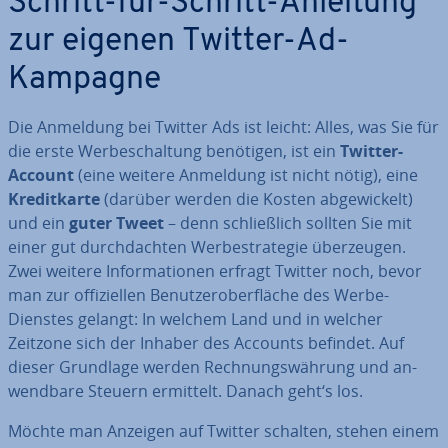
Schritt-für-Schritt-Anleitung
zur eigenen Twitter-Ad-
Kampagne
Die Anmeldung bei Twitter Ads ist leicht: Alles, was Sie für
die erste Wer­be­schal­tung benötigen, ist ein
Twitter-
Account
(eine weitere Anmeldung ist nicht nötig), eine
Kre­dit­kar­te
(darüber werden die Kosten ab­ge­wi­ckelt)
und ein
guter Tweet
– denn schließ­lich sollten Sie mit
einer gut durch­dach­ten Wer­be­stra­te­gie über­zeu­gen.
Zwei weitere In­for­ma­tio­nen erfragt Twitter noch, bevor
man zur of­fi­zi­el­len Be­nut­zer­ober­flä­che des Werbe-
Dienstes gelangt: In welchem Land und in welcher
Zeitzone sich der Inhaber des Accounts befindet. Auf
dieser Grundlage werden Rech­nungs­wäh­rung und an­
wend­ba­re Steuern ermittelt. Danach geht‘s los.
Möchte man Anzeigen auf Twitter schalten, stehen einem