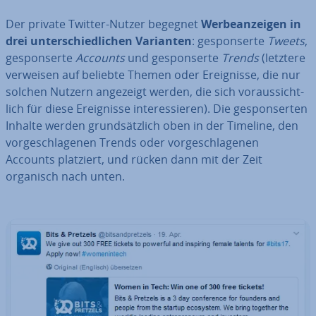
Der private Twitter-Nutzer begegnet
Wer­be­an­zei­gen in
drei un­ter­schied­li­chen Varianten
: ge­spon­ser­te
Tweets
,
ge­spon­ser­te
Accounts
und ge­spon­ser­te
Trends
(letztere
verweisen auf beliebte Themen oder Er­eig­nis­se, die nur
solchen Nutzern angezeigt werden, die sich vor­aus­sicht­
lich für diese Er­eig­nis­se in­ter­es­sie­ren). Die ge­spon­ser­ten
Inhalte werden grund­sätz­lich oben in der Timeline, den
vor­ge­schla­ge­nen Trends oder vor­ge­schla­ge­nen
Accounts platziert, und rücken dann mit der Zeit
organisch nach unten.