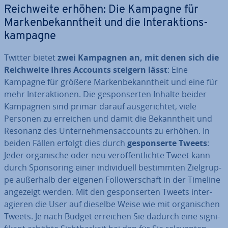
Reich­wei­te erhöhen: Die Kampagne für
Mar­ken­be­kannt­heit und die In­ter­ak­ti­ons­
kam­pa­gne
Twitter bietet
zwei Kampagnen an, mit denen sich die
Reich­wei­te Ihres Accounts steigern lässt
: Eine
Kampagne für größere Mar­ken­be­kannt­heit und eine für
mehr In­ter­ak­tio­nen. Die ge­spon­ser­ten Inhalte beider
Kampagnen sind primär darauf aus­ge­rich­tet, viele
Personen zu erreichen und damit die Be­kannt­heit und
Resonanz des Un­ter­neh­mens­ac­counts zu erhöhen. In
beiden Fällen erfolgt dies durch
ge­spon­ser­te Tweets
:
Jeder or­ga­ni­sche oder neu ver­öf­fent­lich­te Tweet kann
durch Spon­so­ring einer in­di­vi­du­ell be­stimm­ten Ziel­grup­
pe außerhalb der eigenen Fol­lo­wer­schaft in der Timeline
angezeigt werden. Mit den ge­spon­ser­ten Tweets in­ter­
agie­ren die User auf dieselbe Weise wie mit or­ga­ni­schen
Tweets. Je nach Budget erreichen Sie dadurch eine si­gni­