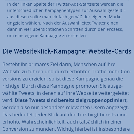
In der linken Spalte der Twitter-Ads-Start­sei­te werden die
un­ter­schied­li­chen Kam­pagn­en­ty­pen zur Auswahl gestellt –
aus diesen sollte man einfach gemäß der eigenen Mar­ke­
ting­zie­le wählen. Nach der Auswahl leitet Twitter einen
dann in vier über­sicht­li­chen Schritten durch den Prozess,
um eine eigene Kampagne zu erstellen.
Die Web­site­klick-Kampagne: Website-Cards
Besteht Ihr primäres Ziel darin, Menschen auf Ihre
Website zu führen und durch erhöhten Traffic mehr Con­
ver­si­ons zu erzielen, so ist diese Kampagne genau die
richtige. Durch diese Kampagne promoten Sie aus­ge­
wähl­te Tweets, in denen auf Ihre Webseite wei­ter­ge­lei­tet
wird.
Diese
Tweets sind bereits ziel­grup­pen­op­ti­miert
,
werden also nur besonders re­le­van­ten Usern angezeigt.
Das bedeutet: Jeder Klick auf den Link birgt bereits eine
erhöhte Wahr­schein­lich­keit, auch tat­säch­lich in einer
Con­ver­si­on zu münden. Wichtig hierbei ist ins­be­son­de­re