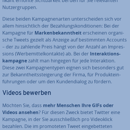
fi­kant erhöhte Sicht­bar­keit bei den für Sie re­le­van­ten
Nut­zer­grup­pen.
Diese beiden Kam­pa­gnen­ar­ten un­ter­schei­den sich vor
allem hin­sicht­lich der Be­zah­lungs­kon­di­tio­nen: Bei der
Kampagne für
Mar­ken­be­kannt­heit
er­schei­nen or­ga­ni­
sche Tweets gezielt als Anzeige auf be­stimm­ten Accounts
– der zu zahlende Preis hängt von der Anzahl an Im­pres­
si­ons (Wer­be­mit­tel­kon­tak­te) ab. Bei der
In­ter­ak­ti­ons­
kam­pa­gne
zahlt man hingegen für jede In­ter­ak­ti­on.
Diese zwei Kam­pagn­en­ty­pen eignen sich besonders gut
zur Be­kannt­heits­stei­ge­rung der Firma, für Pro­dukt­ein­
füh­run­gen oder um den Kun­den­dia­log zu fördern.
Videos bewerben
Möchten Sie, dass
mehr Menschen Ihre GIFs oder
Videos ansehen
? Für diesen Zweck bietet Twitter eine
Kampagne, in der Sie aus­schließ­lich pro Vi­deo­klick
bezahlen. Die im pro­mo­te­ten Tweet ein­ge­bet­te­ten