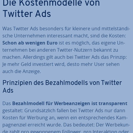
Die Kos­ten­mo­del­le von
Twitter Ads
Was Twitter Ads besonders für kleinere und mit­tel­stän­di­
sche Un­ter­neh­men in­ter­es­sant macht, sind die Kosten:
Schon ab wenigen Euro
ist es möglich, das eigene Un­
ter­neh­men bei anderen Twitter-Nutzern bekannt zu
machen. Al­ler­dings gilt auch bei Twitter Ads das Prinzip:
Je mehr Geld in­ves­tiert wird, desto mehr User sehen
auch die Anzeige.
Prin­zi­pi­en des Be­zahl­mo­dells von Twitter
Ads
Das
Be­zahl­mo­dell für Wer­be­an­zei­gen ist trans­pa­rent
gestaltet: Grund­sätz­lich fallen bei Twitter Ads nur dann
Kosten für Werbung an, wenn ein ent­spre­chen­des Kam­
pa­gnen­ziel erreicht wurde. Das bedeutet: Der Wer­be­kun­
de zahlt pro ge­won­ne­nem Follower, pro In­ter­ak­ti­on oder