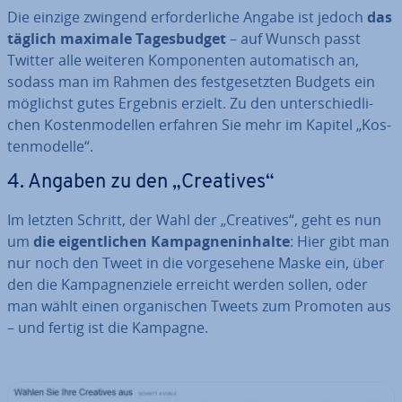
Die einzige zwingend er­for­der­li­che Angabe ist jedoch
das
täglich maximale Ta­ges­bud­get
– auf Wunsch passt
Twitter alle weiteren Kom­po­nen­ten au­to­ma­tisch an,
sodass man im Rahmen des fest­ge­setz­ten Budgets ein
möglichst gutes Ergebnis erzielt. Zu den un­ter­schied­li­
chen Kos­ten­mo­del­len erfahren Sie mehr im Kapitel „Kos­
ten­mo­del­le“.
4. Angaben zu den „Creatives“
Im letzten Schritt, der Wahl der „Creatives“, geht es nun
um
die ei­gent­li­chen Kam­pa­gnen­in­hal­te
: Hier gibt man
nur noch den Tweet in die vor­ge­se­he­ne Maske ein, über
den die Kam­pa­gnen­zie­le erreicht werden sollen, oder
man wählt einen or­ga­ni­schen Tweets zum Promoten aus
– und fertig ist die Kampagne.