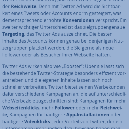
der
Reich­wei­te
. Denn mit Twitter Ad wird die Sicht­bar­
keit eines Tweets oder Accounts enorm ge­stei­gert, was
dem­entspre­chend erhöhte
Kon­ver­sio­nen
ver­spricht. Ein
zweiter wichtiger Un­ter­schied ist das ziel­grup­pen­ge­naue
Targeting
, das Twitter Ads aus­zeich­net. Die besten
Inhalte des Accounts können genau bei den­je­ni­gen Nut­
zer­grup­pen platziert werden, die Sie gerne als neue
Follower oder als Besucher Ihrer Webseite hätten.
Twitter Ads wirken also wie „Booster“: Über sie lässt sich
die be­stehen­de Twitter-Strategie besonders effizient vor­
an­trei­ben und die eigenen Inhalte lassen sich noch
schneller ver­brei­ten. Twitter bietet seinen Wer­be­kun­den
dafür ver­schie­de­ne Kampagnen an, die auf un­ter­schied­li­
che Wer­be­zie­le zu­ge­schnit­ten sind: Kampagnen für mehr
Web­sei­ten­klicks
, mehr
Follower
oder mehr
Reich­wei­
te,
Kampagnen für häufigere
App-In­stal­la­tio­nen
oder
häufigere
Vi­deo­klicks
. Jeder Vorteil von Twitter, der ein
Un­ter­neh­men ur­sprüng­lich dazu bewogen haben mag,