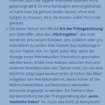
cher­heit, dass der eigene fi­nan­zi­el­le Rahmen nicht
gesprengt wird. Ist eine Kampagne einmal gestartet,
so kann man sie getrost laufen lassen, ohne sich
Sorgen zu müssen, dass die Kosten außer Kontrolle
geraten.
Die letzte Option betrifft die
Art der Preis­ge­stal­tung
pro Ziel­tref­fer, also das „
Höchst­ge­bot
“, das man
bereit ist, pro neuem Follower, pro Linkklick oder pro
In­ter­ak­ti­on zu zahlen. Hier kommt das Auk­ti­ons­prin­
zip von Twitter Ads ins Spiel: Jedes Mal, wenn die
Anzeige eines Wer­be­kun­den theo­re­tisch ge­schal­tet
werden kann, findet eine Auktion zwischen ihm und
anderen Wer­be­kun­den von Twitter statt, die um eine
ähnliche Ziel­grup­pe kon­kur­rie­ren. Je höher das Ma­xi­
mal­ge­bot des Wer­be­kun­den ist, desto höher ist die
Wahr­schein­lich­keit, auf besonders wert­vol­len
Accounts angezeigt zu werden. Da Twitters Stan­
dard­ein­stel­lung bei der Preis­ge­stal­tung das „
au­to­
ma­ti­sche Gebot
“ ist, muss das nicht so kom­pli­ziert