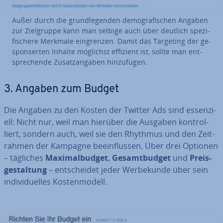
Außer durch die grund­le­gen­den de­mo­gra­fi­schen Angaben
zur Ziel­grup­pe kann man selbige auch über deutlich spe­zi­
fi­sche­re Merkmale ein­gren­zen. Damit das Targeting der ge­
spon­ser­ten Inhalte möglichst effizient ist, sollte man ent­
spre­chen­de Zu­satz­an­ga­ben hin­zu­fü­gen.
3. Angaben zum Budget
Die Angaben zu den Kosten der Twitter Ads sind es­sen­zi­
ell: Nicht nur, weil man hierüber die Ausgaben kon­trol­
liert, sondern auch, weil sie den Rhythmus und den Zeit­
rah­men der Kampagne be­ein­flus­sen. Über drei Optionen
– tägliches
Ma­xi­mal­bud­get
,
Ge­samt­bud­get
und
Preis­
ge­stal­tung
– ent­schei­det jeder Wer­be­kun­de über sein
in­di­vi­du­el­les Kos­ten­mo­dell.