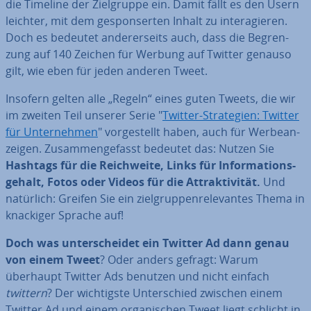
die Timeline der Ziel­grup­pe ein. Damit fällt es den Usern
leichter, mit dem ge­spon­ser­ten Inhalt zu in­ter­agie­ren.
Doch es bedeutet an­de­rer­seits auch, dass die Be­gren­
zung auf 140 Zeichen für Werbung auf Twitter genauso
gilt, wie eben für jeden anderen Tweet.
Insofern gelten alle „Regeln“ eines guten Tweets, die wir
im zweiten Teil unserer Serie "
Twitter-Stra­te­gien: Twitter
für Un­ter­neh­men
" vor­ge­stellt haben, auch für Wer­be­an­
zei­gen. Zu­sam­men­ge­fasst bedeutet das: Nutzen Sie
Hashtags für die Reich­wei­te, Links für In­for­ma­ti­ons­
ge­halt, Fotos oder Videos für die At­trak­ti­vi­tät.
Und
natürlich: Greifen Sie ein ziel­grup­pen­re­le­van­tes Thema in
knackiger Sprache auf!
Doch was un­ter­schei­det ein Twitter Ad dann genau
von einem Tweet
? Oder anders gefragt: Warum
überhaupt Twitter Ads benutzen und nicht einfach
twittern
? Der wich­tigs­te Un­ter­schied zwischen einem
Twitter Ad und einem or­ga­ni­schen Tweet liegt schlicht in