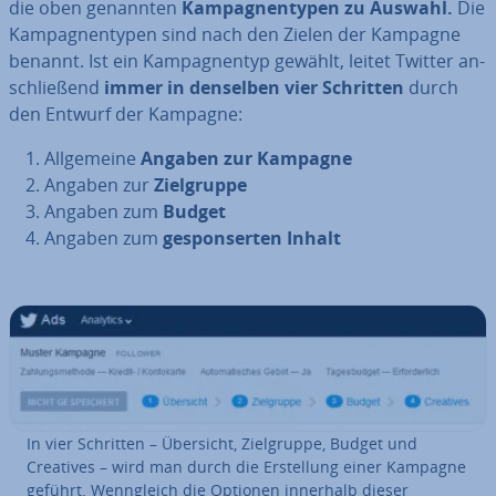
die oben genannten
Kam­pagn­en­ty­pen zu Auswahl.
Die
Kam­pagn­en­ty­pen sind nach den Zielen der Kampagne
benannt. Ist ein Kam­pagn­en­typ gewählt, leitet Twitter an­
schlie­ßend
immer in denselben vier Schritten
durch
den Entwurf der Kampagne:
All­ge­mei­ne
Angaben zur Kampagne
Angaben zur
Ziel­grup­pe
Angaben zum
Budget
Angaben zum
ge­spon­ser­ten Inhalt
In vier Schritten – Übersicht, Ziel­grup­pe, Budget und
Creatives – wird man durch die Er­stel­lung einer Kampagne
geführt. Wenn­gleich die Optionen innerhalb dieser