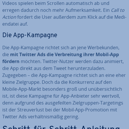
Videos spielen beim Scrollen au­to­ma­tisch ab und
erregen dadurch noch mehr Auf­merk­sam­keit. Ein
Call to
Action
fordert die User außerdem zum Klick auf die Me­di­
en­da­tei auf.
Die App-Kampagne
Die App-Kampagne richtet sich an jene Wer­be­kun­den,
die
mit Twitter
Ads die Ver­brei­tung ihrer Mobil-App
fördern
möchten. Twitter-Nutzer werden dazu animiert,
die App direkt aus dem Tweet her­un­ter­zu­la­den.
Zugegeben – die App-Kampagne richtet sich an eine eher
kleine Ziel­grup­pe. Doch da die Kon­kur­renz auf den
Mobile-App-Markt besonders groß und un­über­sicht­lich
ist, ist diese Kampagne für App-Anbieter sehr wertvoll,
denn aufgrund des aus­ge­feil­ten Ziel­grup­pen-Tar­ge­tings
ist der Streu­ver­lust bei der Mobil-App-Promotion mit
Twitter Ads ver­hält­nis­mä­ßig gering.