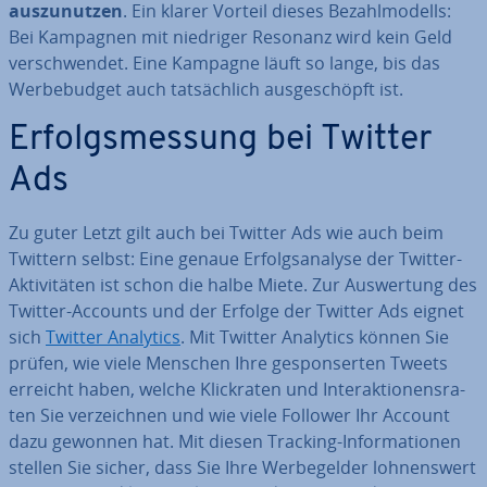
aus­zu­nut­zen
. Ein klarer Vorteil dieses Be­zahl­mo­dells:
Bei Kampagnen mit niedriger Resonanz wird kein Geld
ver­schwen­det. Eine Kampagne läuft so lange, bis das
Wer­be­bud­get auch tat­säch­lich aus­ge­schöpft ist.
Er­folgs­mes­sung bei Twitter
Ads
Zu guter Letzt gilt auch bei Twitter Ads wie auch beim
Twittern selbst: Eine genaue Er­folgs­ana­ly­se der Twitter-
Ak­ti­vi­tä­ten ist schon die halbe Miete. Zur Aus­wer­tung des
Twitter-Accounts und der Erfolge der Twitter Ads eignet
sich
Twitter Analytics
. Mit Twitter Analytics können Sie
prüfen, wie viele Menschen Ihre ge­spon­ser­ten Tweets
erreicht haben, welche Klick­ra­ten und In­ter­ak­tio­nen­sra­
ten Sie ver­zeich­nen und wie viele Follower Ihr Account
dazu gewonnen hat. Mit diesen Tracking-In­for­ma­tio­nen
stellen Sie sicher, dass Sie Ihre Wer­be­gel­der loh­nens­wert