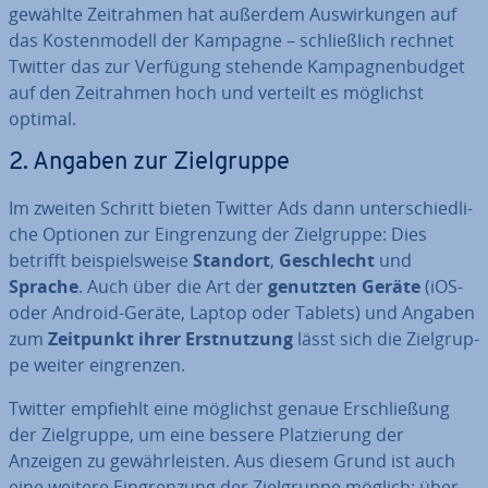
gewählte Zeit­rah­men hat außerdem Aus­wir­kun­gen auf
das Kos­ten­mo­dell der Kampagne – schließ­lich rechnet
Twitter das zur Verfügung stehende Kam­pa­gnen­bud­get
auf den Zeit­rah­men hoch und verteilt es möglichst
optimal.
2. Angaben zur Ziel­grup­pe
Im zweiten Schritt bieten Twitter Ads dann un­ter­schied­li­
che Optionen zur Ein­gren­zung der Ziel­grup­pe: Dies
betrifft bei­spiels­wei­se
Standort
,
Ge­schlecht
und
Sprache
. Auch über die Art der
genutzten Geräte
(iOS-
oder Android-Geräte, Laptop oder Tablets) und Angaben
zum
Zeitpunkt ihrer
Erst­nut­zung
lässt sich die Ziel­grup­
pe weiter ein­gren­zen.
Twitter empfiehlt eine möglichst genaue Er­schlie­ßung
der Ziel­grup­pe, um eine bessere Plat­zie­rung der
Anzeigen zu ge­währ­leis­ten. Aus diesem Grund ist auch
eine weitere Ein­gren­zung der Ziel­grup­pe möglich: über