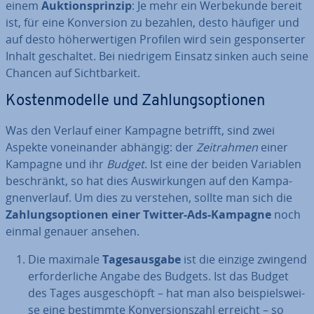
einem
Auk­ti­ons­prin­zip
: Je mehr ein Wer­be­kun­de bereit
ist, für eine Kon­ver­si­on zu bezahlen, desto häufiger und
auf desto hö­her­wer­ti­gen Profilen wird sein ge­spon­ser­ter
Inhalt ge­schal­tet. Bei niedrigem Einsatz sinken auch seine
Chancen auf Sicht­bar­keit.
Kos­ten­mo­del­le und Zah­lungs­op­tio­nen
Was den Verlauf einer Kampagne betrifft, sind zwei
Aspekte von­ein­an­der abhängig: der
Zeit­rah­men
einer
Kampagne und ihr
Budget
. Ist eine der beiden Variablen
be­schränkt, so hat dies Aus­wir­kun­gen auf den Kam­pa­
gnen­ver­lauf. Um dies zu verstehen, sollte man sich die
Zah­lungs­op­tio­nen einer Twitter-Ads-Kampagne
noch
einmal genauer ansehen.
Die maximale
Ta­ges­aus­ga­be
ist die einzige zwingend
er­for­der­li­che Angabe des Budgets. Ist das Budget
des Tages aus­ge­schöpft – hat man also bei­spiels­wei­
se eine bestimmte Kon­ver­si­ons­zahl erreicht – so