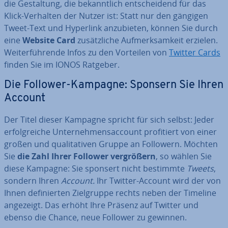
die Ge­stal­tung, die be­kannt­lich ent­schei­dend für das
Klick-Verhalten der Nutzer ist: Statt nur den gängigen
Tweet-Text und Hyperlink an­zu­bie­ten, können Sie durch
eine
Website
Card
zu­sätz­li­che Auf­merk­sam­keit erzielen.
Wei­ter­füh­ren­de Infos zu den Vorteilen von
Twitter Cards
finden Sie im IONOS Ratgeber.
Die Follower-Kampagne: Sponsern Sie Ihren
Account
Der Titel dieser Kampagne spricht für sich selbst: Jeder
er­folg­rei­che Un­ter­neh­mens­ac­count pro­fi­tiert von einer
großen und qua­li­ta­ti­ven Gruppe an Followern. Möchten
Sie
die Zahl Ihrer Follower ver­grö­ßern
, so wählen Sie
diese Kampagne: Sie sponsert nicht bestimmte
Tweets
,
sondern Ihren
Account.
Ihr Twitter-Account wird der von
Ihnen de­fi­nier­ten Ziel­grup­pe rechts neben der Timeline
angezeigt. Das erhöht Ihre Präsenz auf Twitter und
ebenso die Chance, neue Follower zu gewinnen.