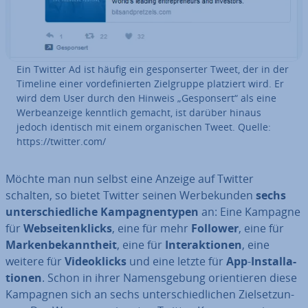
Ein Twitter Ad ist häufig ein ge­spon­ser­ter Tweet, der in der
Timeline einer vor­de­fi­nier­ten Ziel­grup­pe platziert wird. Er
wird dem User durch den Hinweis „Ge­spon­sert“ als eine
Wer­be­an­zei­ge kenntlich gemacht, ist darüber hinaus
jedoch identisch mit einem or­ga­ni­schen Tweet. Quelle:
https://twitter.com/
Möchte man nun selbst eine Anzeige auf Twitter
schalten, so bietet Twitter seinen Wer­be­kun­den
sechs
un­ter­schied­li­che Kam­pagn­en­ty­pen
an: Eine Kampagne
für
Web­sei­ten­klicks
, eine für mehr
Follower
, eine für
Mar­ken­be­kannt­heit
, eine für
In­ter­ak­tio­nen
, eine
weitere für
Vi­deo­klicks
und eine letzte für
App
-
In­stal­la­
tio­nen
. Schon in ihrer Na­mens­ge­bung ori­en­tie­ren diese
Kampagnen sich an sechs un­ter­schied­li­chen Ziel­set­zun­