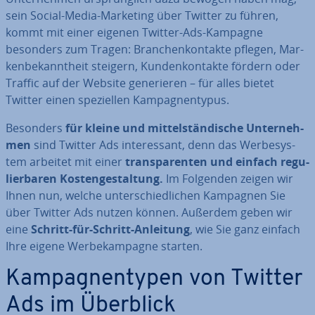
sein Social-Media-Marketing über Twitter zu führen,
kommt mit einer eigenen Twitter-Ads-Kampagne
besonders zum Tragen: Bran­chen­kon­tak­te pflegen, Mar­
ken­be­kannt­heit steigern, Kun­den­kon­tak­te fördern oder
Traffic auf der Website ge­ne­rie­ren – für alles bietet
Twitter einen spe­zi­el­len Kam­pagn­en­ty­pus.
Besonders
für kleine und mit­tel­stän­di­sche Un­ter­neh­
men
sind Twitter Ads in­ter­es­sant, denn das Wer­be­sys­
tem arbeitet mit einer
trans­pa­ren­ten und einfach re­gu­
lier­ba­ren Kos­ten­ge­stal­tung.
Im Folgenden zeigen wir
Ihnen nun, welche un­ter­schied­li­chen Kampagnen Sie
über Twitter Ads nutzen können. Außerdem geben wir
eine
Schritt-für-Schritt-Anleitung
, wie Sie ganz einfach
Ihre eigene Wer­be­kam­pa­gne starten.
Kam­pagn­en­ty­pen von Twitter
Ads im Überblick