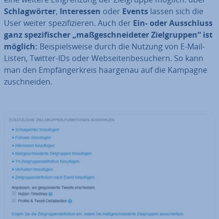
Schlag­wör­ter
,
In­ter­es­sen
oder
Events
lassen sich die
User weiter spe­zi­fi­zie­ren. Auch der
Ein- oder Aus­schluss
ganz spe­zi­fi­scher „maß­ge­schnei­de­ter Ziel­grup­pen“ ist
möglich:
Bei­spiels­wei­se durch die Nutzung von E-Mail-
Listen, Twitter-IDs oder Web­sei­ten­be­su­chern. So kann
man den Emp­fän­ger­kreis haargenau auf die Kampagne
zu­schnei­den.