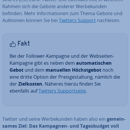
Rahmen sich die Gebote anderer Wer­be­kun­den
befinden. Mehr In­for­ma­tio­nen zum Thema Gebote und
Auktionen können Sie bei
Twitters Support
nachlesen.
Fakt
Bei der Follower-Kampagne und der Webseiten-
Kampagne gibt es neben dem
au­to­ma­ti­schen
Gebot
und dem
manuellen Höchst­ge­bot
noch
eine dritte Option der Preis­ge­stal­tung, nämlich die
der
Ziel­kos­ten
. Näheres hierzu finden Sie
ebenfalls auf
Twitters Sup­port­sei­te
.
Twitter und seine Wer­be­kun­den haben also ein
ge­mein­
sa­mes Ziel: Das Kampagnen- und Ta­ges­bud­get voll