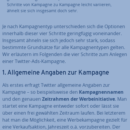
Schritte von Kampagne zu Kampagne leicht variieren,
ähnelt sie sich insgesamt doch sehr.
Je nach Kam­pagn­en­typ un­ter­schie­den sich die Optionen
innerhalb dieser vier Schritte ge­ring­fü­gig von­ein­an­der.
Insgesamt ähneln sie sich jedoch sehr stark, sodass
bestimmte Grund­sät­ze für alle Kam­pagn­en­ty­pen gelten.
Wir erläutern im Folgenden die vier Schritte zum Anlegen
einer Twitter-Ads-Kampagne.
1. All­ge­mei­ne Angaben zur Kampagne
Als erstes erfragt Twitter all­ge­mei­ne Angaben zur
Kampagne – so bei­spiels­wei­se den
Kam­pa­gnen­na­men
und den genauen
Zeit­rah­men der Wer­be­initia­ti­ve
. Man
startet eine Kampagne entweder sofort oder lässt sie
über einen frei gewählten Zeitraum laufen. Bei letzterem
hat man die Mög­lich­keit, eine Wer­be­kam­pa­gne gezielt für
eine Ver­kaufs­ak­ti­on, Jah­res­zeit o.ä. vor­zu­be­rei­ten. Der