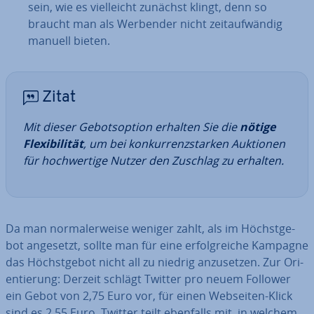
sein, wie es viel­leicht zunächst klingt, denn so
braucht man als Werbender nicht zeit­auf­wän­dig
manuell bieten.
Zitat
Mit dieser Ge­bots­op­ti­on erhalten Sie die
nötige
Fle­xi­bi­li­tät
, um bei kon­kur­renz­star­ken Auktionen
für hoch­wer­ti­ge Nutzer den Zuschlag zu erhalten.
Da man nor­ma­ler­wei­se weniger zahlt, als im Höchst­ge­
bot angesetzt, sollte man für eine er­folg­rei­che Kampagne
das Höchst­ge­bot nicht all zu niedrig an­zu­set­zen. Zur Ori­
en­tie­rung: Derzeit schlägt Twitter pro neuem Follower
ein Gebot von 2,75 Euro vor, für einen Webseiten-Klick
sind es 2,55 Euro. Twitter teilt ebenfalls mit, in welchem