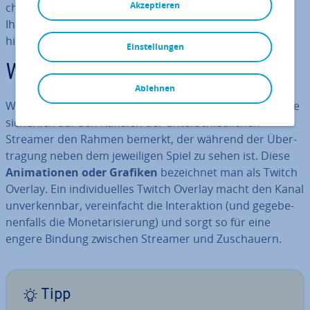
Akzeptieren
cher­wei­se ist es nicht schwierig, ein eigenes Overlay für
Ihren Stream zu erstellen. Wie das geht, erfahren Sie
hier.
Einstellungen
Was ist ein Twitch Overlay?
Ablehnen
Wenn Sie bereits auf
Twitch
unterwegs waren, haben Sie
si­cher­lich auf den Kanälen der un­ter­schied­li­chen
Streamer den Rahmen bemerkt, der während der Über­
tra­gung neben dem je­wei­li­gen Spiel zu sehen ist. Diese
Ani­ma­tio­nen oder Grafiken
be­zeich­net man als Twitch
Overlay. Ein in­di­vi­du­el­les Twitch Overlay macht den Kanal
un­ver­kenn­bar, ver­ein­facht die In­ter­ak­ti­on (und ge­ge­be­
nen­falls die Mo­ne­ta­ri­sie­rung) und sorgt so für eine
engere Bindung zwischen Streamer und Zu­schau­ern.
Tipp