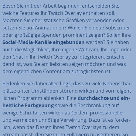
Bevor Sie mit der Arbeit beginnen, ent­schei­den Sie,
welche Features Ihr Twitch Overlay enthalten soll.
Möchten Sie eher statische Grafiken verwenden oder
setzen Sie auf Ani­ma­tio­nen? Wollen Sie neue Sub­scri­ber
oder groß­zü­gi­ge Spenden prominent zeigen? Sollen Ihre
Social-Media-Kanäle ein­ge­bun­den
werden? Sie haben
auch die Mög­lich­keit, Ihre eigene Webcam, Ihr Logo oder
den Chat in Ihr Twitch Overlay zu in­te­grie­ren. Ent­schei­
dend ist, was Sie am liebsten zeigen möchten und was
dem ei­gent­li­chen Content am zu­träg­lichs­ten ist.
Bedenken Sie dabei al­ler­dings, dass zu viele Ne­ben­schau­
plät­ze unter Umständen störend wirken und vom ei­gent­
li­chen Programm ablenken. Eine
durch­dach­te und ein­
heit­li­che Farb­ge­bung
sowie die Be­schrän­kung auf
wenige Schrift­ar­ten wirken außerdem pro­fes­sio­nel­ler
und vermeiden unnötige Ver­wir­rung. Dazu ist es för­der­
lich, wenn das Design Ihres Twitch Overlays zu dem
Stream passt, den Sie Ihren Followern prä­sen­tie­ren. So