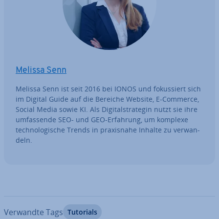
Melissa Senn
Melissa Senn ist seit 2016 bei IONOS und fo­kus­siert sich
im Digital Guide auf die Bereiche Website, E-Commerce,
Social Media sowie KI. Als Di­gi­tal­stra­te­gin nutzt sie ihre
um­fas­sen­de SEO- und GEO-Erfahrung, um komplexe
tech­no­lo­gi­sche Trends in pra­xis­na­he Inhalte zu ver­wan­
deln.
Verwandte Tags
Tutorials