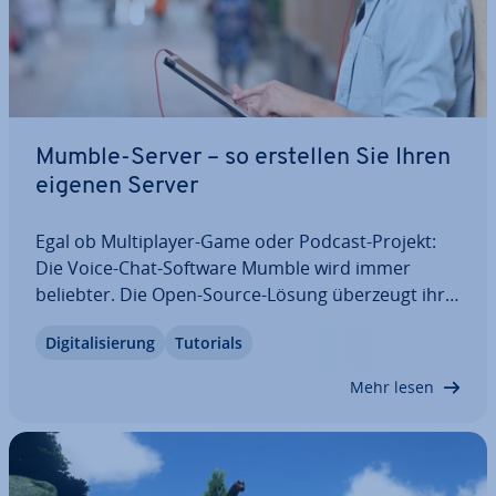
Mumble-Server – so erstellen Sie Ihren
eigenen Server
Egal ob Mul­ti­play­er-Game oder Podcast-Projekt:
Die Voice-Chat-Software Mumble wird immer
beliebter. Die Open-Source-Lösung überzeugt ihre
Nutzer durch einen schlanken Aufbau trotz vieler
Di­gi­ta­li­sie­rung
Tutorials
Funk­tio­nen. Ein weiterer Vorteil: Jeder kann einen
eigenen Mumble-Server erstellen. Wir…
Mehr lesen