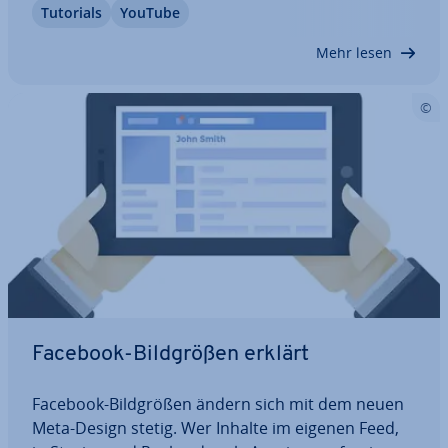
Tutorials
YouTube
und über­sicht­lich erläutern. Lesen Sie zudem, was
Sie beim Umgang mit Text­ele­men­ten wie Ihrem…
Mehr lesen
Facebook-Bild­grö­ßen erklärt
Facebook-Bild­grö­ßen ändern sich mit dem neuen
Meta-Design stetig. Wer Inhalte im eigenen Feed,