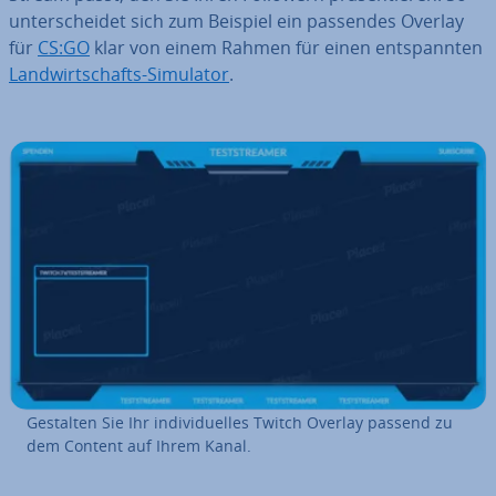
un­ter­schei­det sich zum Beispiel ein passendes Overlay
für
CS:GO
klar von einem Rahmen für einen ent­spann­ten
Land­wirt­schafts-Simulator
.
Gestalten Sie Ihr in­di­vi­du­el­les Twitch Overlay passend zu
dem Content auf Ihrem Kanal.