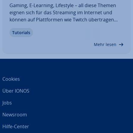
Gaming, E-Learning, Lifestyle – all diese Themen
eignen sich für das Streaming im Internet und
können auf Platt­for­men wie Twitch über­tra­gen
werden. Es geht aber auch anders: Mit einem
Tutorials
eigenen RTMP-Server behalten Sie die volle
Kontrolle über Ihren Stream. Die benötigte
Mehr lesen
Software…
Cookies
Über IONOS
Jobs
Newsroom
Hilfe-Center