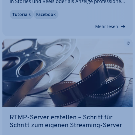
in Stories und Reels oder als Anzeige pro­fes­sio­nell
prä­sen­tie­ren möchte, sollte daher auf emp­foh­le­ne
Tutorials
Facebook
Upload-Größen statt auf starre Pi­xel­wer­te setzen.
Dieser Ratgeber zeigt…
Mehr lesen
RTMP-Server erstellen – Schritt für
Schritt zum eigenen Streaming-Server