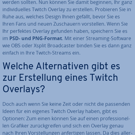
werden sollten. Nun können Sie damit beginnen, Ihr ganz
in­di­vi­du­el­les Twitch Overlay zu erstellen. Probieren Sie in
Ruhe aus, welches Design Ihnen gefällt, bevor Sie es
Ihren Fans und neuen Zu­schau­ern vor­stel­len. Wenn Sie
Ihr perfektes Overlay gefunden haben, speichern Sie es
im
PSD- und PNG-Format
. Mit einer Streaming-Software
wie OBS oder Xsplit Broad­cas­ter binden Sie es dann ganz
einfach in Ihre Twitch-Streams ein.
Welche Al­ter­na­ti­ven gibt es
zur Er­stel­lung eines Twitch
Overlays?
Doch auch wenn Sie keine Zeit oder nicht die passenden
Ideen für ein eigenes Twitch Overlay haben, gibt es
Optionen: Zum einen können Sie auf einen pro­fes­sio­nel­
len Grafiker zu­rück­grei­fen und sich ein Overlay genau
nach Ihren Vor­stel­lun­gen an­fer­ti­gen lassen. Da dies al­ler­