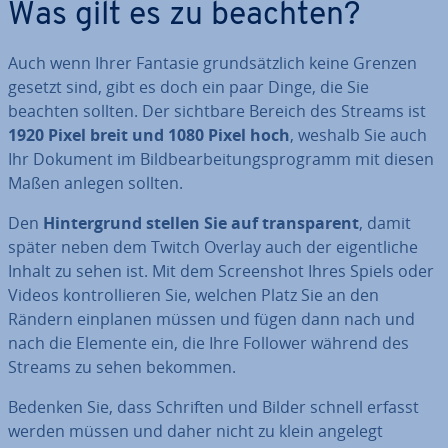
Was gilt es zu beachten?
Auch wenn Ihrer Fantasie grund­sätz­lich keine Grenzen
gesetzt sind, gibt es doch ein paar Dinge, die Sie
beachten sollten. Der sichtbare Bereich des Streams ist
1920 Pixel breit und 1080 Pixel hoch
, weshalb Sie auch
Ihr Dokument im Bild­be­ar­bei­tungs­pro­gramm mit diesen
Maßen anlegen sollten.
Den
Hin­ter­grund stellen Sie auf trans­pa­rent
, damit
später neben dem Twitch Overlay auch der ei­gent­li­che
Inhalt zu sehen ist. Mit dem Screen­shot Ihres Spiels oder
Videos kon­trol­lie­ren Sie, welchen Platz Sie an den
Rändern einplanen müssen und fügen dann nach und
nach die Elemente ein, die Ihre Follower während des
Streams zu sehen bekommen.
Bedenken Sie, dass Schriften und Bilder schnell erfasst
werden müssen und daher nicht zu klein angelegt