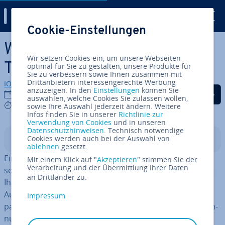
Digital Guide
Cookie-Einstellungen
Zum Haupt­in­halt springen
Wie erstellt man ein eigenes
Wir setzen Cookies ein, um unsere Webseiten
Twitch Overlay?
optimal für Sie zu gestalten, unsere Produkte für
Sie zu verbessern sowie Ihnen zusammen mit
Drittanbietern interessengerechte Werbung
IONOS Redaktion
anzuzeigen. In den
Einstellungen
können Sie
Auf Facebook teilen
Auf Twitter teilen
Auf LinkedIn tei
31.03.2022
auswählen, welche Cookies Sie zulassen wollen,
4 mins
sowie Ihre Auswahl jederzeit ändern. Weitere
Infos finden Sie in unserer
Richtlinie zur
Verwendung von Cookies
und in unseren
Datenschutzhinweisen
. Technisch notwendige
Cookies werden auch bei der Auswahl von
In­halts­ver­zeich­nis
ablehnen
gesetzt.
Ein eigenes, pro­fes­sio­nell ge­stal­te­tes Twitch Overlay
Mit einem Klick auf "
Akzeptieren
" stimmen Sie der
Verarbeitung und der Übermittlung Ihrer Daten
sorgt nicht nur dafür, dass andere User für längere Zeit
an Drittländer zu.
Ihrem Stream zuschauen, sondern hilft auch beim
Aufbau einer eigenen Community. Außerdem sorgt ein
Impressum
passendes Twitch Overlay für einen hohen Wie­der­erken­
nungs­wert und hebt Ihr Profil von anderen ab. Glück­li­