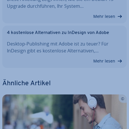
Upgrade durch­füh­ren, Ihr System…
Mehr lesen
4 kos­ten­lo­se Al­ter­na­ti­ven zu InDesign von Adobe
Desktop-Pu­bli­shing mit Adobe ist zu teuer? Für
InDesign gibt es kos­ten­lo­se Al­ter­na­ti­ven,…
Mehr lesen
Ähnliche Artikel