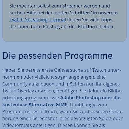
Sie möchten selbst zum Streamer werden und
suchen Hilfe bei den ersten Schritten? In unserem
Twitch-Streaming-Tutorial
finden Sie viele Tipps,
die Ihnen beim Einstieg auf der Plattform helfen.
Die passenden Programme
Haben Sie bereits erste Geh­ver­su­che auf Twitch un­ter­
nom­men oder viel­leicht sogar an­ge­fan­gen, eine
Community auf­zu­bau­en und möchten nun Ihr eigenes
Twitch Overlay erstellen, benötigen Sie dafür ein Bild­be­
ar­bei­tungs­pro­gramm, wie
Adobe Photoshop oder die
kos­ten­lo­se Al­ter­na­ti­ve GIMP
. Un­ab­hän­gig vom
Programm ist es hilfreich, wenn Sie zur besseren Ori­en­
tie­rung einen Screen­shot Ihres be­vor­zug­ten Spiels oder
Vi­deo­for­mats an­fer­ti­gen. Diesen können Sie als