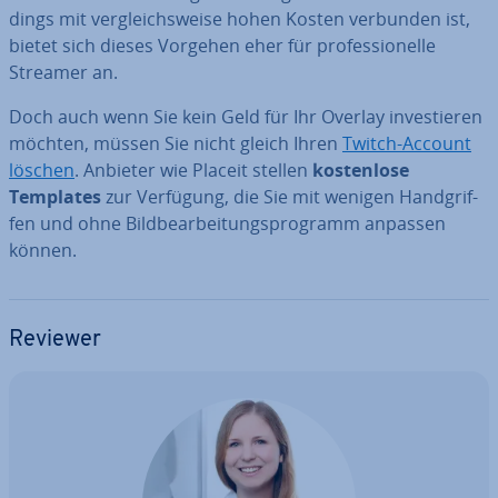
dings mit ver­gleichs­wei­se hohen Kosten verbunden ist,
bietet sich dieses Vorgehen eher für pro­fes­sio­nel­le
Streamer an.
Doch auch wenn Sie kein Geld für Ihr Overlay in­ves­tie­ren
möchten, müssen Sie nicht gleich Ihren
Twitch-Account
löschen
. Anbieter wie Placeit stellen
kos­ten­lo­se
Templates
zur Verfügung, die Sie mit wenigen Hand­grif­
fen und ohne Bild­be­ar­bei­tungs­pro­gramm anpassen
können.
Reviewer