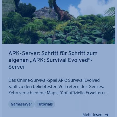
ARK-Server: Schritt für Schritt zum
eigenen „ARK: Survival Evolved“-
Server
Das Online-Survival-Spiel ARK: Survival Evolved
zählt zu den be­lieb­tes­ten Ver­tre­tern des Genres.
Zehn ver­schie­de­ne Maps, fünf of­fi­zi­el­le Er­wei­te­run­
gen und eine große Spie­ler­ba­se sorgen für eine
Game­ser­ver
Tutorials
Menge Spaß mit dem Di­no­sau­ri­er-Kracher. Im
nach­fol­gen­den Artikel zeigen wir Ihnen, wie…
Mehr lesen