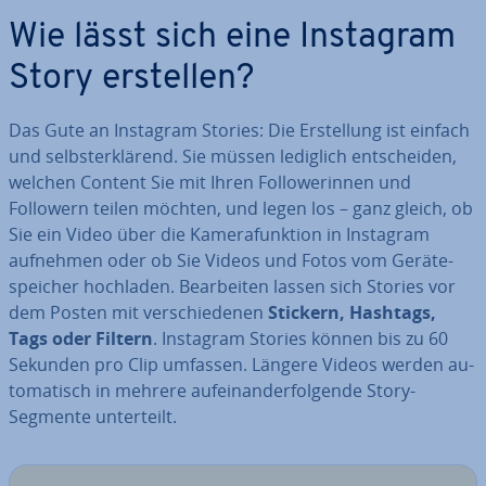
Wie lässt sich eine Instagram
Story erstellen?
Das Gute an Instagram Stories: Die Er­stel­lung ist einfach
und selbst­er­klä­rend. Sie müssen lediglich ent­schei­den,
welchen Content Sie mit Ihren Fol­lo­we­rin­nen und
Followern teilen möchten, und legen los – ganz gleich, ob
Sie ein Video über die Ka­me­ra­funk­ti­on in Instagram
aufnehmen oder ob Sie Videos und Fotos vom Ge­rä­te­
spei­cher hochladen. Be­ar­bei­ten lassen sich Stories vor
dem Posten mit ver­schie­de­nen
Stickern, Hashtags,
Tags oder Filtern
. Instagram Stories können bis zu 60
Sekunden pro Clip umfassen. Längere Videos werden au­
to­ma­tisch in mehrere auf­ein­an­der­fol­gen­de Story-
Segmente un­ter­teilt.