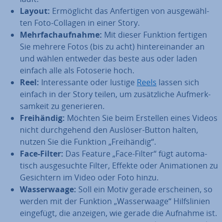
Layout:
Er­mög­licht das An­fer­ti­gen von aus­ge­wähl­
ten Foto-Collagen in einer Story.
Mehr­fach­auf­nah­me:
Mit dieser Funktion fertigen
Sie mehrere Fotos (bis zu acht) hin­ter­ein­an­der an
und wählen entweder das beste aus oder laden
einfach alle als Fotoserie hoch.
Reel:
In­ter­es­san­te oder lustige
Reels
lassen sich
einfach in der Story teilen, um zu­sätz­li­che Auf­merk­
sam­keit zu ge­ne­rie­ren.
Frei­hän­dig:
Möchten Sie beim Erstellen eines Videos
nicht durch­ge­hend den Auslöser-Button halten,
nutzen Sie die Funktion „Frei­hän­dig“.
Face-Filter:
Das Feature „Face-Filter“ fügt au­to­ma­
tisch aus­ge­such­te Filter, Effekte oder Ani­ma­tio­nen zu
Ge­sich­tern im Video oder Foto hinzu.
Was­ser­waa­ge:
Soll ein Motiv gerade er­schei­nen, so
werden mit der Funktion „Was­ser­waa­ge“ Hilfs­li­ni­en
eingefügt, die anzeigen, wie gerade die Aufnahme ist.