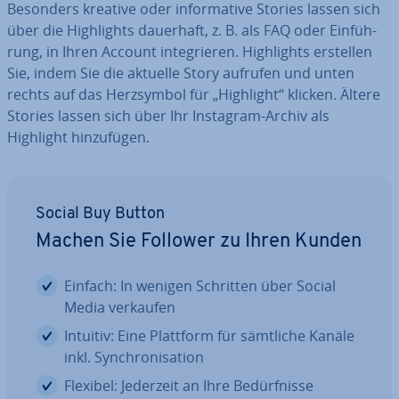
Besonders kreative oder in­for­ma­ti­ve Stories lassen sich
über die High­lights dauerhaft, z. B. als FAQ oder Ein­füh­
rung, in Ihren Account in­te­grie­ren. High­lights erstellen
Sie, indem Sie die aktuelle Story aufrufen und unten
rechts auf das Herz­sym­bol für „Highlight“ klicken. Ältere
Stories lassen sich über Ihr Instagram-Archiv als
Highlight hin­zu­fü­gen.
Social Buy Button
Machen Sie Follower zu Ihren Kunden
Einfach: In wenigen Schritten über Social
Media verkaufen
Intuitiv: Eine Plattform für sämtliche Kanäle
inkl. Syn­chro­ni­sa­ti­on
Flexibel: Jederzeit an Ihre Be­dürf­nis­se