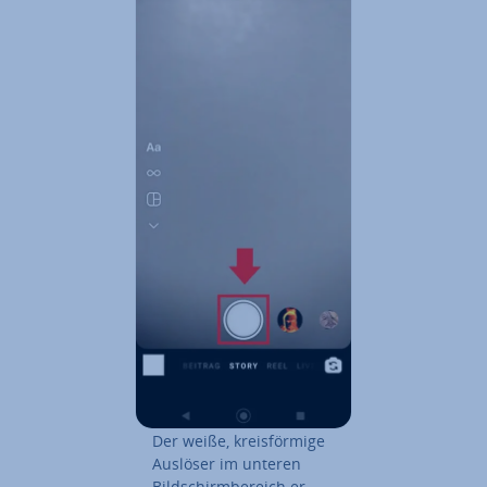
Der weiße, kreis­för­mi­ge
Auslöser im unteren
Bild­schirm­be­reich er­