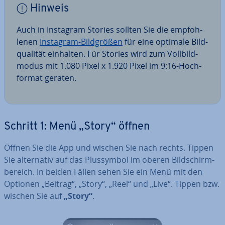
Hinweis
Auch in Instagram Stories sollten Sie die emp­foh­
le­nen
Instagram-Bild­grö­ßen
für eine optimale Bild­
qua­li­tät einhalten. Für Stories wird zum Voll­bild­
mo­dus mit 1.080 Pixel x 1.920 Pixel im 9:16-Hoch­
for­mat geraten.
Schritt 1: Menü „Story“ öffnen
Öffnen Sie die App und wischen Sie nach rechts. Tippen
Sie al­ter­na­tiv auf das Plus­sym­bol im oberen Bild­schirm­
be­reich. In beiden Fällen sehen Sie ein Menü mit den
Optionen „Beitrag“, „Story“, „Reel“ und „Live“. Tippen bzw.
wischen Sie auf
„Story“
.