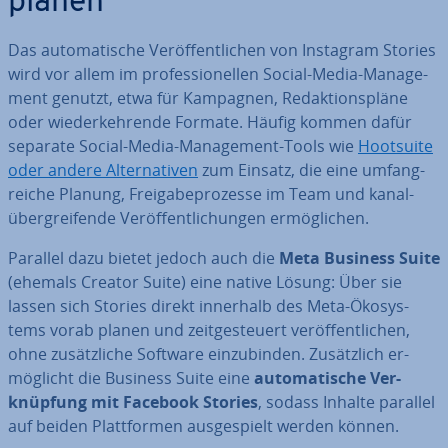
planen
Das au­to­ma­ti­sche Ver­öf­fent­li­chen von Instagram Stories
wird vor allem im pro­fes­sio­nel­len Social-Media-Ma­nage­
ment genutzt, etwa für Kampagnen, Re­dak­ti­ons­plä­ne
oder wie­der­keh­ren­de Formate. Häufig kommen dafür
separate Social-Media-Ma­nage­ment-Tools wie
Hootsuite
oder andere Al­ter­na­ti­ven
zum Einsatz, die eine um­fang­
rei­che Planung, Frei­ga­be­pro­zes­se im Team und ka­nal­
über­grei­fen­de Ver­öf­fent­li­chun­gen er­mög­li­chen.
Parallel dazu bietet jedoch auch die
Meta Business Suite
(ehemals Creator Suite) eine native Lösung: Über sie
lassen sich Stories direkt innerhalb des Meta-Öko­sys­
tems vorab planen und zeit­ge­steu­ert ver­öf­fent­li­chen,
ohne zu­sätz­li­che Software ein­zu­bin­den. Zu­sätz­lich er­
mög­licht die Business Suite eine
au­to­ma­ti­sche Ver­
knüp­fung mit Facebook Stories
, sodass Inhalte parallel
auf beiden Platt­for­men aus­ge­spielt werden können.