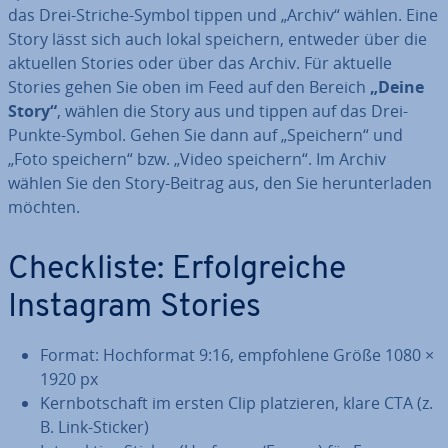
das Drei-Striche-Symbol tippen und „Archiv“ wählen. Eine
Story lässt sich auch lokal speichern, entweder über die
aktuellen Stories oder über das Archiv. Für aktuelle
Stories gehen Sie oben im Feed auf den Bereich
„Deine
Story“
, wählen die Story aus und tippen auf das Drei-
Punkte-Symbol. Gehen Sie dann auf „Speichern“ und
„Foto speichern“ bzw. „Video speichern“. Im Archiv
wählen Sie den Story-Beitrag aus, den Sie her­un­ter­la­den
möchten.
Check­lis­te: Er­folg­rei­che
Instagram Stories
Format: Hoch­for­mat 9:16, emp­foh­le­ne Größe 1080 ×
1920 px
Kern­bot­schaft im ersten Clip plat­zie­ren, klare CTA (z.
B. Link-Sticker)