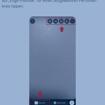
auf „Enge Freunde“ für einen aus­ge­wähl­ten Per­so­nen­
kreis tippen.