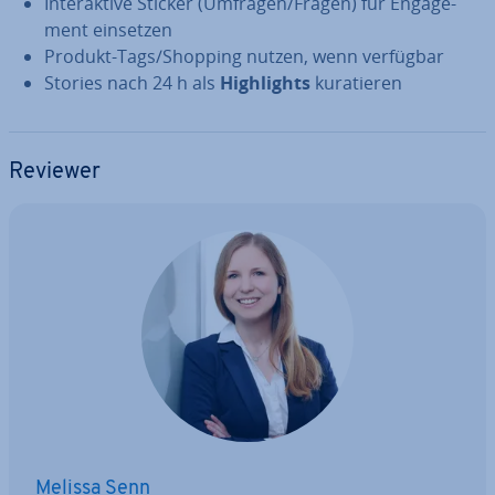
In­ter­ak­ti­ve Sticker (Umfragen/Fragen) für En­ga­ge­
ment einsetzen
Produkt-Tags/Shopping nutzen, wenn verfügbar
Stories nach 24 h als
High­lights
ku­ra­tie­ren
Reviewer
Melissa Senn