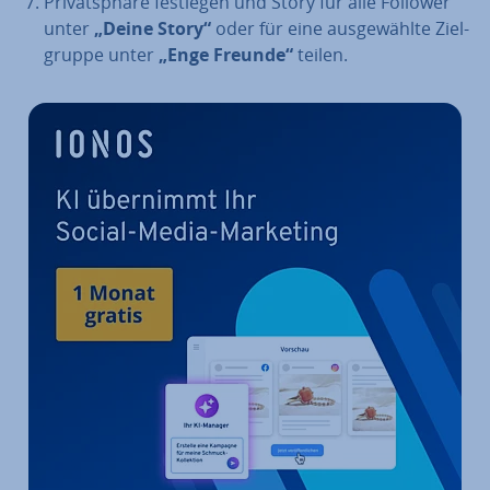
Pri­vat­sphä­re festlegen und Story für alle Follower
unter
„Deine Story“
oder für eine aus­ge­wähl­te Ziel­
grup­pe unter
„Enge Freunde“
teilen.