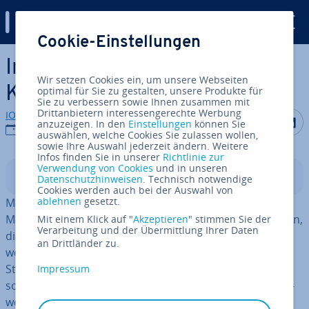
Digital Guide
Cookie-Einstellungen
Zum Haupt­in­halt springen
Instagram Story erstellen:
Wir setzen Cookies ein, um unsere Webseiten
Kreativ und effektiv
optimal für Sie zu gestalten, unsere Produkte für
Sie zu verbessern sowie Ihnen zusammen mit
Drittanbietern interessengerechte Werbung
IONOS Redaktion
Auf Facebo
Auf Tw
A
anzuzeigen. In den
Einstellungen
können Sie
15.01.2026
auswählen, welche Cookies Sie zulassen wollen,
sowie Ihre Auswahl jederzeit ändern. Weitere
Infos finden Sie in unserer
Richtlinie zur
Verwendung von Cookies
und in unseren
In­halts­ver­zeich­nis
Datenschutzhinweisen
. Technisch notwendige
Cookies werden auch bei der Auswahl von
ablehnen
gesetzt.
Mit einer Instagram Story können Sie Fotos, Videos und
Musik in Form von kurzen Ge­schich­ten („Stories“) posten,
Mit einem Klick auf "
Akzeptieren
" stimmen Sie der
Verarbeitung und der Übermittlung Ihrer Daten
die nach 24 Stunden ver­schwin­den bzw. ar­chi­viert
an Drittländer zu.
werden. Gezielt ein­ge­setzt, steigern Sie mit Instagram
Stories nicht nur das En­ga­ge­ment Ihrer Fol­lo­wer­schaft,
Impressum
sondern erhöhen durch Mar­ke­ting­kam­pa­gnen, Wett­be­
wer­be, Umfragen und in­ter­es­san­ten Content Ihren