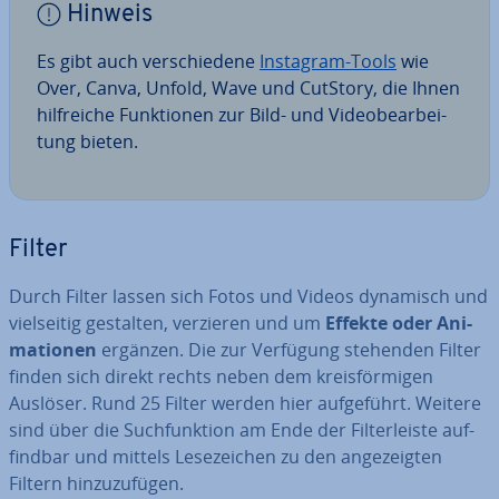
Hinweis
Es gibt auch ver­schie­de­ne
Instagram-Tools
wie
Over, Canva, Unfold, Wave und CutStory, die Ihnen
hilf­rei­che Funk­tio­nen zur Bild- und Vi­deo­be­ar­bei­
tung bieten.
Filter
Durch Filter lassen sich Fotos und Videos dynamisch und
viel­sei­tig gestalten, verzieren und um
Effekte oder Ani­
ma­tio­nen
ergänzen. Die zur Verfügung stehenden Filter
finden sich direkt rechts neben dem kreis­för­mi­gen
Auslöser. Rund 25 Filter werden hier auf­ge­führt. Weitere
sind über die Such­funk­ti­on am Ende der Fil­ter­leis­te auf­
find­bar und mittels Le­se­zei­chen zu den an­ge­zeig­ten
Filtern hin­zu­zu­fü­gen.