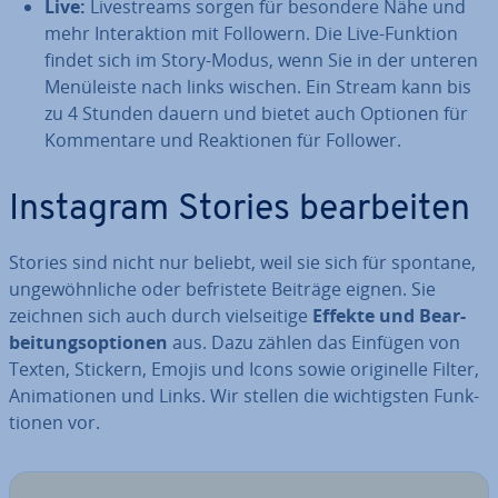
Live:
Live­streams sorgen für besondere Nähe und
mehr In­ter­ak­ti­on mit Followern. Die Live-Funktion
findet sich im Story-Modus, wenn Sie in der unteren
Me­nü­leis­te nach links wischen. Ein Stream kann bis
zu 4 Stunden dauern und bietet auch Optionen für
Kom­men­ta­re und Re­ak­tio­nen für Follower.
Instagram Stories be­ar­bei­ten
Stories sind nicht nur beliebt, weil sie sich für spontane,
un­ge­wöhn­li­che oder be­fris­te­te Beiträge eignen. Sie
zeichnen sich auch durch viel­sei­ti­ge
Effekte und Be­ar­
bei­tungs­op­tio­nen
aus. Dazu zählen das Einfügen von
Texten, Stickern, Emojis und Icons sowie ori­gi­nel­le Filter,
Ani­ma­tio­nen und Links. Wir stellen die wich­tigs­ten Funk­
tio­nen vor.