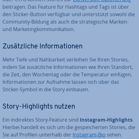
beitragen. Das Feature für Hashtags und Tags ist über
den Sticker-Button verfügbar und un­ter­stützt sowohl die
Community-Bildung als auch die stra­te­gi­sche Marken-
und Mar­ke­ting­kom­mu­ni­ka­ti­on.
Zu­sätz­li­che In­for­ma­tio­nen
Mehr Tiefe und Nah­bar­keit verleihen Sie Ihren Stories,
indem Sie zu­sätz­li­che In­for­ma­tio­nen wie Ihren Standort,
die Zeit, den Wochentag oder die Tem­pe­ra­tur einfügen.
In­for­ma­tio­nen zur Aufnahme lassen sich über das
Sticker-Symbol in die Story einbauen.
Story-High­lights nutzen
Ein in­di­rek­tes Story-Feature sind
Instagram-High­lights
.
Hierbei handelt es sich um die ge­spei­cher­ten Stories, die
Sie auf Profilen unterhalb der
Instagram-Bio
sehen.