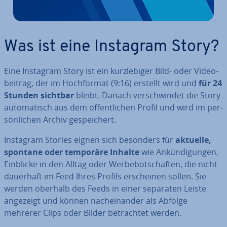
Was ist eine Instagram Story?
Eine Instagram Story ist ein kurz­le­bi­ger Bild- oder Vi­deo­
bei­trag, der im Hoch­for­mat (9:16) erstellt wird und
für 24
Stunden sichtbar
bleibt. Danach ver­schwin­det die Story
au­to­ma­tisch aus dem öf­fent­li­chen Profil und wird im per­
sön­li­chen Archiv ge­spei­chert.
Instagram Stories eignen sich besonders für
aktuelle,
spontane oder temporäre Inhalte
wie An­kün­di­gun­gen,
Einblicke in den Alltag oder Wer­be­bot­schaf­ten, die nicht
dauerhaft im Feed Ihres Profils er­schei­nen sollen. Sie
werden oberhalb des Feeds in einer separaten Leiste
angezeigt und können nach­ein­an­der als Abfolge
mehrerer Clips oder Bilder be­trach­tet werden.