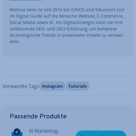
Melissa Senn ist seit 2016 bei IONOS und fo­kus­siert sich
im Digital Guide auf die Bereiche Website, E-Commerce,
Social Media sowie KI. Als Di­gi­tal­stra­te­gin nutzt sie ihre
um­fas­sen­de SEO- und GEO-Erfahrung, um komplexe
tech­no­lo­gi­sche Trends in pra­xis­na­he Inhalte zu ver­wan­
deln.
Verwandte Tags
Instagram
Tutorials
Zum Hauptmenü
Passende Produkte
KI Marketing-