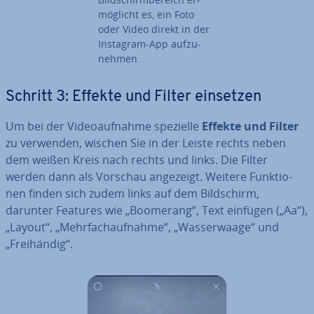
mög­licht es, ein Foto
oder Video direkt in der
Instagram-App auf­zu­
neh­men.
Schritt 3: Effekte und Filter einsetzen
Um bei der Vi­deo­auf­nah­me spezielle
Effekte und Filter
zu verwenden, wischen Sie in der Leiste rechts neben
dem weißen Kreis nach rechts und links. Die Filter
werden dann als Vorschau angezeigt. Weitere Funk­tio­
nen finden sich zudem links auf dem Bild­schirm,
darunter Features wie „Boomerang“, Text einfügen („Aa“),
„Layout“, „Mehr­fach­auf­nah­me“, „Was­ser­waa­ge“ und
„Frei­hän­dig“.