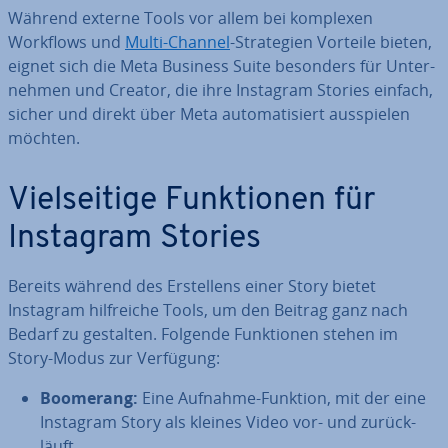
Während externe Tools vor allem bei komplexen
Workflows und
Multi-Channel
-Stra­te­gien Vorteile bieten,
eignet sich die Meta Business Suite besonders für Un­ter­
neh­men und Creator, die ihre Instagram Stories einfach,
sicher und direkt über Meta au­to­ma­ti­siert aus­spie­len
möchten.
Viel­sei­ti­ge Funk­tio­nen für
Instagram Stories
Bereits während des Er­stel­lens einer Story bietet
Instagram hilf­rei­che Tools, um den Beitrag ganz nach
Bedarf zu gestalten. Folgende Funk­tio­nen stehen im
Story-Modus zur Verfügung:
Boomerang:
Eine Aufnahme-Funktion, mit der eine
Instagram Story als kleines Video vor- und zu­rück­
läuft.