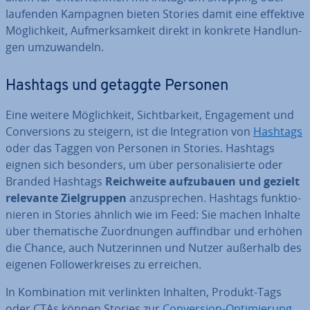
laufenden Kampagnen bieten Stories damit eine effektive
Mög­lich­keit, Auf­merk­sam­keit direkt in konkrete Hand­lun­
gen um­zu­wan­deln.
Hashtags und getaggte Personen
Eine weitere Mög­lich­keit, Sicht­bar­keit, En­ga­ge­ment und
Con­ver­si­ons zu steigern, ist die In­te­gra­ti­on von
Hashtags
oder das Taggen von Personen in Stories. Hashtags
eignen sich besonders, um über per­so­na­li­sier­te oder
Branded Hashtags
Reich­wei­te auf­zu­bau­en und gezielt
relevante Ziel­grup­pen
an­zu­spre­chen. Hashtags funk­tio­
nie­ren in Stories ähnlich wie im Feed: Sie machen Inhalte
über the­ma­ti­sche Zu­ord­nun­gen auf­find­bar und erhöhen
die Chance, auch Nut­ze­rin­nen und Nutzer außerhalb des
eigenen Fol­lo­werk­rei­ses zu erreichen.
In Kom­bi­na­ti­on mit ver­link­ten Inhalten, Produkt-Tags
oder CTAs können Stories zur
Con­ver­si­on-Op­ti­mie­rung