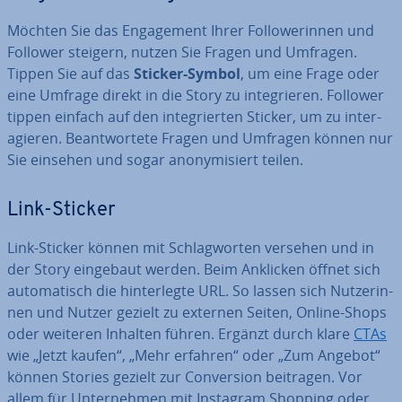
Möchten Sie das En­ga­ge­ment Ihrer Fol­lo­we­rin­nen und
Follower steigern, nutzen Sie Fragen und Umfragen.
Tippen Sie auf das
Sticker-Symbol
, um eine Frage oder
eine Umfrage direkt in die Story zu in­te­grie­ren. Follower
tippen einfach auf den in­te­grier­ten Sticker, um zu in­ter­
agie­ren. Be­ant­wor­te­te Fragen und Umfragen können nur
Sie einsehen und sogar an­ony­mi­siert teilen.
Link-Sticker
Link-Sticker können mit Schlag­wor­ten versehen und in
der Story eingebaut werden. Beim Anklicken öffnet sich
au­to­ma­tisch die hin­ter­leg­te URL. So lassen sich Nut­ze­rin­
nen und Nutzer gezielt zu externen Seiten, Online-Shops
oder weiteren Inhalten führen. Ergänzt durch klare
CTAs
wie „Jetzt kaufen“, „Mehr erfahren“ oder „Zum Angebot“
können Stories gezielt zur Con­ver­si­on beitragen. Vor
allem für Un­ter­neh­men mit Instagram Shopping oder