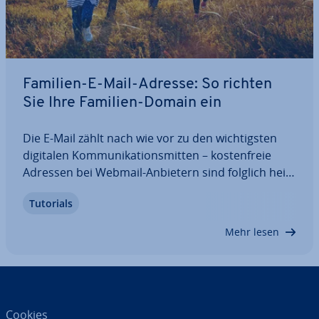
Familien-E-Mail-Adresse: So richten
Sie Ihre Familien-Domain ein
Die E-Mail zählt nach wie vor zu den wich­tigs­ten
digitalen Kom­mu­ni­ka­ti­ons­mit­ten – kos­ten­freie
Adressen bei Webmail-Anbietern sind folglich heiß
begehrt. Wer Wert auf eine ein­zig­ar­ti­ge Adresse
Tutorials
z. B. für eine Familien-E-Mail-Adresse legt, sollte
daher auf eine eigene Domain…
Mehr lesen
Cookies