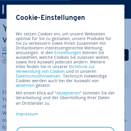
Digital Guide
Cookie-Einstellungen
Zum Haupt­in­halt springen
Yahoo Mail mit Domain
Wir setzen Cookies ein, um unsere Webseiten
verbinden – so funk­tio­niert’s
optimal für Sie zu gestalten, unsere Produkte für
Sie zu verbessern sowie Ihnen zusammen mit
Drittanbietern interessengerechte Werbung
IONOS Redaktion
anzuzeigen. In den
Einstellungen
können Sie
Auf Facebook teilen
Auf Twitter teilen
Auf LinkedIn tei
27.05.2024
auswählen, welche Cookies Sie zulassen wollen,
6 mins
sowie Ihre Auswahl jederzeit ändern. Weitere
Infos finden Sie in unserer
Richtlinie zur
Verwendung von Cookies
und in unseren
Datenschutzhinweisen
. Technisch notwendige
Cookies werden auch bei der Auswahl von
In­halts­ver­zeich­nis
ablehnen
gesetzt.
Eine eigene Domain bietet Ihnen die Mög­lich­keit, den
Mit einem Klick auf "
Akzeptieren
" stimmen Sie der
Verarbeitung und der Übermittlung Ihrer Daten
Yahoo-Mail-Client mit einer in­di­vi­du­el­len E-Mail-Adresse
an Drittländer zu.
statt der stan­dard­ty­pi­schen
-Adresse zu nutzen.
@yahoo
Wie genau Sie eine Domain re­gis­trie­ren und Yahoo Mail
Impressum
mit dieser Domain ver­knüp­fen, erfahren Sie in den nach­
fol­gen­den Ab­schnit­ten.