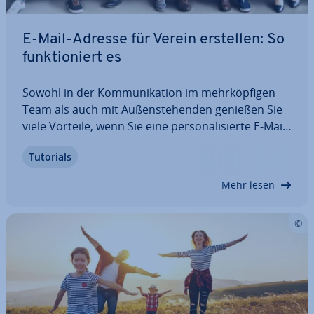
E-Mail-Adresse für Verein erstellen: So
funk­tio­niert es
Sowohl in der Kom­mu­ni­ka­ti­on im mehr­köp­fi­gen
Team als auch mit Au­ßen­ste­hen­den genießen Sie
viele Vorteile, wenn Sie eine per­so­na­li­sier­te E-Mail-
Adresse für den Verein erstellen. So können Sie
Tutorials
nicht nur eine un­ver­kenn­ba­re E-Mail-Adresse für
den Verein festlegen, sondern einzelnen…
Mehr lesen