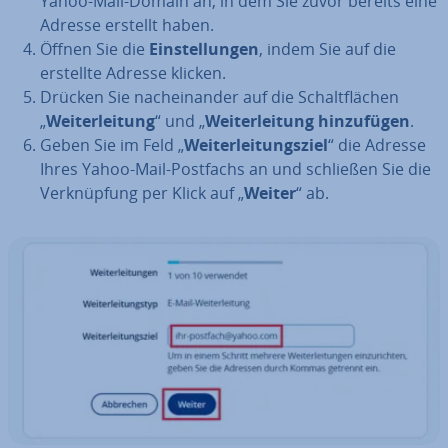
Yahoo-Mail-Domain an, in dem Sie zuvor bereits eine
Adresse erstellt haben.
Öffnen Sie die
Ein­stel­lun­gen
, indem Sie auf die
erstellte Adresse klicken.
Drücken Sie nach­ein­an­der auf die Schalt­flä­chen
„
Wei­ter­lei­tung
“ und „
Wei­ter­lei­tung hin­zu­fü­gen
.
Geben Sie im Feld „
Wei­ter­lei­tungs­ziel
“ die Adresse
Ihres Yahoo-Mail-Postfachs an und schließen Sie die
Ver­knüp­fung per Klick auf „
Weiter
“ ab.