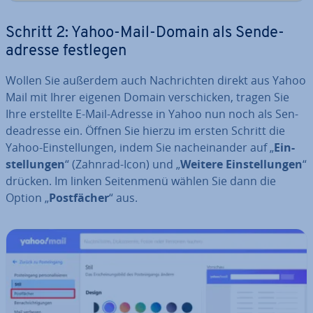
Schritt 2: Yahoo-Mail-Domain als Sen­de­
adres­se festlegen
Wollen Sie außerdem auch Nach­rich­ten direkt aus Yahoo
Mail mit Ihrer eigenen Domain ver­schi­cken, tragen Sie
Ihre erstellte E-Mail-Adresse in Yahoo nun noch als Sen­
de­adres­se ein. Öffnen Sie hierzu im ersten Schritt die
Yahoo-Ein­stel­lun­gen, indem Sie nach­ein­an­der auf „
Ein­
stel­lun­gen
“ (Zahnrad-Icon) und „
Weitere Ein­stel­lun­gen
“
drücken. Im linken Sei­ten­me­nü wählen Sie dann die
Option „
Post­fä­cher
“ aus.