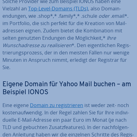
Solche Provider wie zum Beispiel IONOS haben eine
Vielzahl an
Top-Level-Domains (TLDs)
, also Do­main­
endun­gen, wie .shop*,* .family*,* .schule
oder
.email*.
im Portfolio, die sich perfekt für die Kreation von Mail­
adres­sen eignen. Zudem bietet die Kom­bi­na­ti­on mit
selten genutzten Endungen die Mög­lich­keit,*
Ihre
Wunsch­adres­se zu rea­li­sie­ren
*. Den ei­gent­li­chen Re­gis­
trie­rungs­pro­zess, der in den meisten Fällen nur wenige
Minuten in Anspruch nimmt, erledigt der Registrar für
Sie.
Eigene Domain für Yahoo Mail buchen – am
Beispiel IONOS
Eine eigene
Domain zu re­gis­trie­ren
ist weder zeit- noch
kos­ten­auf­wen­dig. In der Regel zahlen Sie für Ihre in­di­vi­
du­el­le E-Mail-Adresse ein paar Euro im Monat (je nach
TLD und gebuchten Zu­satz­fea­tures). In der nach­fol­gen­
den Anleitung haben wir die einzelnen Schritte des Re­gis­