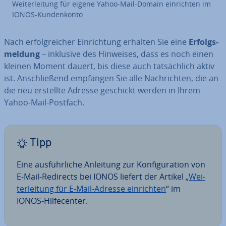
Wei­ter­lei­tung für eigene Yahoo-Mail-Domain ein­rich­ten im
IONOS-Kun­den­kon­to
Nach er­folg­rei­cher Ein­rich­tung erhalten Sie eine
Er­folgs­
mel­dung
– inklusive des Hinweises, dass es noch einen
kleinen Moment dauert, bis diese auch tat­säch­lich aktiv
ist. An­schlie­ßend empfangen Sie alle Nach­rich­ten, die an
die neu erstellte Adresse geschickt werden in Ihrem
Yahoo-Mail-Postfach.
Tipp
Eine aus­führ­li­che Anleitung zur Kon­fi­gu­ra­ti­on von
E-Mail-Redirects bei IONOS liefert der Artikel „
Wei­
ter­lei­tung für E-Mail-Adresse ein­rich­ten
“ im
IONOS-Hilfe­cen­ter.