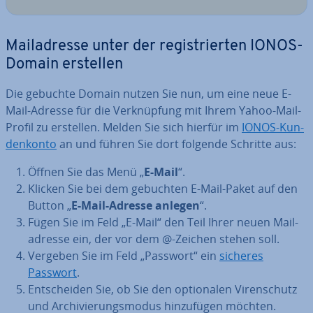
Mail­adres­se unter der re­gis­trier­ten IONOS-
Domain erstellen
Die gebuchte Domain nutzen Sie nun, um eine neue E-
Mail-Adresse für die Ver­knüp­fung mit Ihrem Yahoo-Mail-
Profil zu erstellen. Melden Sie sich hierfür im
IONOS-Kun­
den­kon­to
an und führen Sie dort folgende Schritte aus:
Öffnen Sie das Menü „
E-Mail
“.
Klicken Sie bei dem gebuchten E-Mail-Paket auf den
Button „
E-Mail-Adresse anlegen
“.
Fügen Sie im Feld „E-Mail“ den Teil Ihrer neuen Mail­
adres­se ein, der vor dem @-Zeichen stehen soll.
Vergeben Sie im Feld „Passwort“ ein
sicheres
Passwort
.
Ent­schei­den Sie, ob Sie den op­tio­na­len Vi­ren­schutz
und Ar­chi­vie­rungs­mo­dus hin­zu­fü­gen möchten.