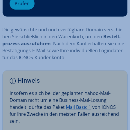
Prüfen
Die ge­wünsch­te und noch ver­füg­ba­re Domain ver­schie­
ben Sie schließ­lich in den Warenkorb, um den
Be­stell­
pro­zess aus­zu­füh­ren
. Nach dem Kauf erhalten Sie eine
Be­stä­ti­gungs-E-Mail sowie Ihre in­di­vi­du­el­len Log­in­da­ten
für das IONOS-Kun­den­kon­to.
Hinweis
Insofern es sich bei der geplanten Yahoo-Mail-
Domain nicht um eine Business-Mail-Lösung
handelt, dürfte das Paket
Mail Basic 1
von IONOS
für Ihre Zwecke in den meisten Fällen aus­rei­chend
sein.