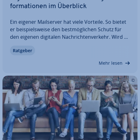
for­ma­tio­nen im Überblick
Ein eigener Mail­ser­ver hat viele Vorteile. So bietet
er bei­spiels­wei­se den best­mög­li­chen Schutz für
den eigenen digitalen Nach­rich­ten­ver­kehr. Wird er
al­ler­dings nicht mit Sorgfalt betrieben, können
Ratgeber
hier auch Probleme entstehen. Wir erklären Ihnen,
wann es eine gute Idee ist,…
Mehr lesen