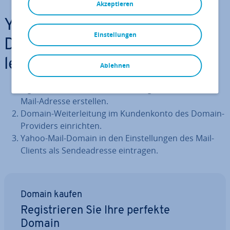
Akzeptieren
Yahoo Mail mit eigener
Einstellungen
Domain ver­knüp­fen: Kurz­an­
lei­tung
Ablehnen
Eigene Domain für Yahoo Mail re­gis­trie­ren und E-
Mail-Adresse erstellen.
Domain-Wei­ter­lei­tung im Kun­den­kon­to des Domain-
Providers ein­rich­ten.
Yahoo-Mail-Domain in den Ein­stel­lun­gen des Mail-
Clients als Sen­de­adres­se eintragen.
Domain kaufen
Re­gis­trie­ren Sie Ihre perfekte
Domain