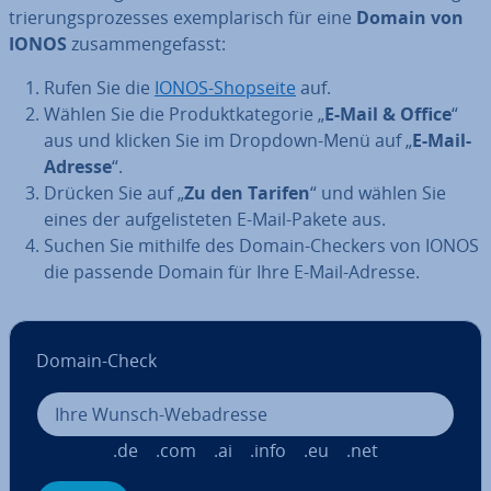
trie­rungs­pro­zes­ses ex­em­pla­risch für eine
Domain von
IONOS
zu­sam­men­ge­fasst:
Rufen Sie die
IONOS-Shopseite
auf.
Wählen Sie die Pro­dukt­ka­te­go­rie „
E-Mail & Office
“
aus und klicken Sie im Dropdown-Menü auf „
E-Mail-
Adresse
“.
Drücken Sie auf „
Zu den Tarifen
“ und wählen Sie
eines der auf­ge­lis­te­ten E-Mail-Pakete aus.
Suchen Sie mithilfe des Domain-Checkers von IONOS
die passende Domain für Ihre E-Mail-Adresse.
Domain-Check
.de
.com
.ai
.info
.eu
.net