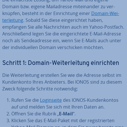
Domain bzw. eigene Mail­adres­se mit­ein­an­der zu ver­
knüp­fen, besteht in der Ein­rich­tung einer
Domain-Wei­
ter­lei­tung
. Sobald Sie diese ein­ge­rich­tet haben,
empfangen Sie alle Nach­rich­ten auch im Yahoo-Postfach.
An­schlie­ßend legen Sie die ein­ge­rich­te­te E-Mail-Adresse
noch als Sen­de­adres­se ein, wenn Sie E-Mails auch unter
der in­di­vi­du­el­len Domain ver­schi­cken möchten.
Schritt 1: Domain-Wei­ter­lei­tung ein­rich­ten
Die Wei­ter­lei­tung erstellen Sie wie die Adresse selbst im
Kun­den­kon­to Ihres Anbieters. Bei IONOS sind zu diesem
Zweck folgende Schritte notwendig:
Rufen Sie die
Log­in­sei­te
des IONOS-Kun­den­kon­tos
auf und melden Sie sich mit Ihren Daten an.
Öffnen Sie die Rubrik „
E-Mail
“.
Klicken Sie das E-Mail-Paket mit der re­gis­trier­ten