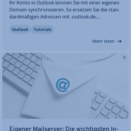
Ihr Konto in Outlook können Sie mit einer eigenen
Domain syn­chro­ni­sie­ren. So ersetzen Sie die stan­
dard­mä­ßi­gen Adressen mit .outlook.de,
.hotmail.de oder .live.de durch Adressen mit in­di­vi­
Outlook
Tutorials
du­el­ler, per­sön­li­cher Note. Wie funk­tio­niert die
Ein­bin­dung einer eigenen Domain in Outlook…
Mehr lesen
Eigener Mail­ser­ver: Die wich­tigs­ten In­