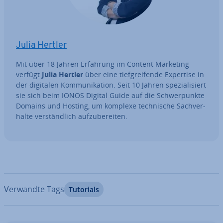
Julia Hertler
Mit über 18 Jahren Erfahrung im Content Marketing
verfügt
Julia Hertler
über eine tief­grei­fen­de Expertise in
der digitalen Kom­mu­ni­ka­ti­on. Seit 10 Jahren spe­zia­li­siert
sie sich beim IONOS Digital Guide auf die Schwer­punk­te
Domains und Hosting, um komplexe tech­ni­sche Sach­ver­
hal­te ver­ständ­lich auf­zu­be­rei­ten.
Verwandte Tags
Tutorials