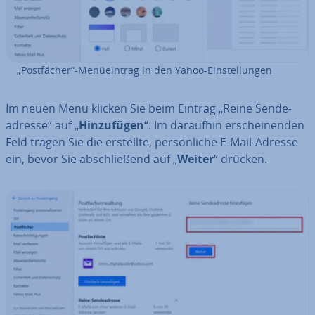
„Post­fä­cher“-Me­nü­ein­trag in den Yahoo-Ein­stel­lun­gen
Im neuen Menü klicken Sie beim Eintrag „Reine Sen­de­
adres­se“ auf „
Hin­zu­fü­gen
“. Im daraufhin er­schei­nen­den
Feld tragen Sie die erstellte, per­sön­li­che E-Mail-Adresse
ein, bevor Sie ab­schlie­ßend auf „
Weiter
“ drücken.