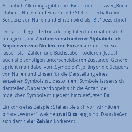
Alphabet. Al­ler­dings gibt es im
Binärcode
nur zwei „Buch­
sta­ben”: Nullen und Einsen. Jede Stelle innerhalb einer
Sequenz von Nullen und Einsen wird als „
Bit
“ be­zeich­net.
Der grund­le­gen­de Trick der digitalen In­for­ma­ti­ons­tech­
no­lo­gie ist, die
Zeichen ver­schie­de­ner Alphabete als
Sequenzen von Nullen und Einsen
ab­zu­bil­den. So
lassen sich Zahlen und Buch­sta­ben kodieren, jedoch
auch alle sonstigen un­ter­scheid­ba­ren Zustände. Generell
spricht man dabei von „Symbolen”. Je länger die Sequenz
von Nullen und Einsen für die Dar­stel­lung eines
einzelnen Symbols ist, desto mehr Symbole lassen sich
dar­stel­len. Dabei ver­dop­pelt sich die Anzahl der
möglichen Symbole mit jedem hin­zu­ge­füg­ten Bit.
Ein konkretes Beispiel: Stellen Sie sich vor, wir hätten
binäre „Wörter”, welche
zwei Bits
lang sind. Dann ließen
sich damit
vier Zahlen
kodieren: