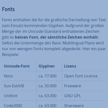
Fonts
Fonts enthalten die für die grafische Dar­stel­lung von Text
zum Einsatz kommenden Glyphen. Aufgrund der großen
Menge der im Unicode-Standard ent­hal­te­nen Zeichen
gibt es
keinen Font, der sämtliche Zeichen enthält
.
Selbst die Un­ter­men­ge des Basic Mul­ti­l­in­gu­al Plane wird
nur von wenigen Fonts komplett abgedeckt. Hier ein paar
Beispiele:
Unicode-Font
Glyphen
Lizenz
Noto
ca. 77.000
Open Font License
Sun-ExtA/B
ca. 50.000
Freeware
Unifont
ca. 63.000
GNU GPL
Code2000
ca. 63.000
Shareware