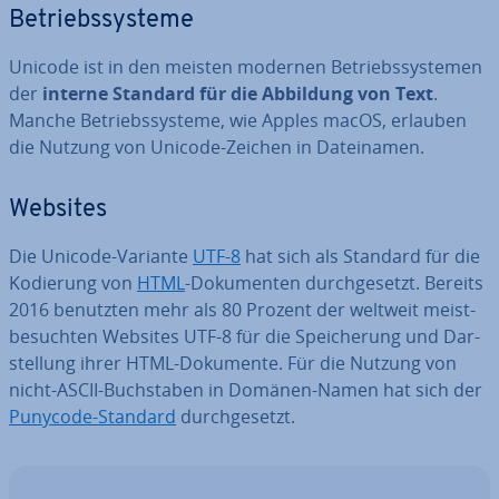
Be­triebs­sys­te­me
Unicode ist in den meisten modernen Be­triebs­sys­te­men
der
interne Standard für die Abbildung von Text
.
Manche Be­triebs­sys­te­me, wie Apples macOS, erlauben
die Nutzung von Unicode-Zeichen in Da­tei­na­men.
Websites
Die Unicode-Variante
UTF-8
hat sich als Standard für die
Kodierung von
HTML
-Do­ku­men­ten durch­ge­setzt. Bereits
2016 benutzten mehr als 80 Prozent der weltweit meist­
be­such­ten Websites UTF-8 für die Spei­che­rung und Dar­
stel­lung ihrer HTML-Dokumente. Für die Nutzung von
nicht-ASCII-Buch­sta­ben in Domänen-Namen hat sich der
Punycode-Standard
durch­ge­setzt.