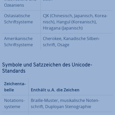
Ozeaniens
Ost­asia­ti­sche
CJK (Chi­ne­sisch, Japanisch, Ko­rea­
Schrift­sys­te­me
nisch), Hangul (Ko­rea­nisch),
Hiragana (Japanisch)
Ame­ri­ka­ni­sche
Cherokee, Ka­na­di­sche Sil­ben­
Schrift­sys­te­me
schrift, Osage
Symbole und Satz­zei­chen des Unicode-
Standards
Zei­chen­ta­
bel­le
Enthält u.A. die Zeichen
No­ta­ti­ons­
Braille-Muster, mu­si­ka­li­sche No­ten­
sys­te­me
schrift, Duployan Ste­no­gra­phie