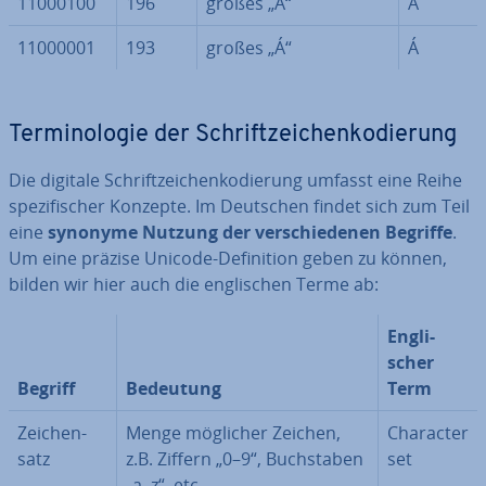
11000100
196
großes „Ä“
Ä
11000001
193
großes „Á“
Á
Ter­mi­no­lo­gie der Schrift­zei­chen­ko­die­rung
Die digitale Schrift­zei­chen­ko­die­rung umfasst eine Reihe
spe­zi­fi­scher Konzepte. Im Deutschen findet sich zum Teil
eine
synonyme Nutzung der ver­schie­de­nen Begriffe
.
Um eine präzise Unicode-De­fi­ni­ti­on geben zu können,
bilden wir hier auch die eng­li­schen Terme ab:
Eng­li­
scher
Begriff
Bedeutung
Term
Zei­chen­
Menge möglicher Zeichen,
Character
satz
z.B. Ziffern „0–9“, Buch­sta­ben
set
„a–z“, etc.