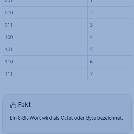
001
1
010
2
011
3
100
4
101
5
110
6
111
7
Fakt
Ein 8-Bit-Wort wird als Octet oder Byte be­zeich­net.