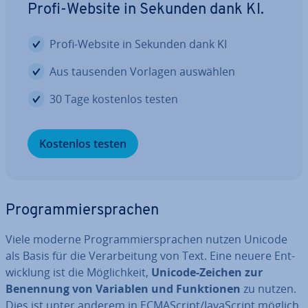
Profi-Website in Sekunden dank KI.
Profi-Website in Sekunden dank KI
Aus tausenden Vorlagen auswählen
30 Tage kostenlos testen
Kostenlos testen
Pro­gram­mier­spra­chen
Viele moderne Pro­gram­mier­spra­chen nutzen Unicode
als Basis für die Ver­ar­bei­tung von Text. Eine neuere Ent­
wick­lung ist die Mög­lich­keit,
Unicode-Zeichen zur
Benennung von Variablen und Funk­tio­nen
zu nutzen.
Dies ist unter anderem in EC­MA­Script/Ja­va­Script möglich