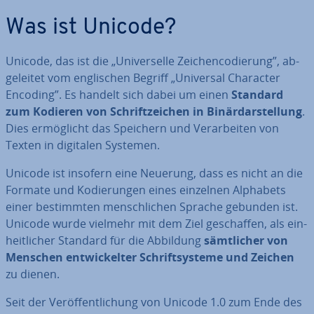
Was ist Unicode?
Unicode, das ist die „Uni­ver­sel­le Zei­chen­co­die­rung”, ab­
ge­lei­tet vom eng­li­schen Begriff „Universal Character
Encoding”. Es handelt sich dabei um einen
Standard
zum Kodieren von Schrift­zei­chen in Bi­när­dar­stel­lung
.
Dies er­mög­licht das Speichern und Ver­ar­bei­ten von
Texten in digitalen Systemen.
Unicode ist insofern eine Neuerung, dass es nicht an die
Formate und Ko­die­run­gen eines einzelnen Alphabets
einer be­stimm­ten mensch­li­chen Sprache gebunden ist.
Unicode wurde vielmehr mit dem Ziel ge­schaf­fen, als ein­
heit­li­cher Standard für die Abbildung
sämt­li­cher von
Menschen ent­wi­ckel­ter Schrift­sys­te­me und Zeichen
zu dienen.
Seit der Ver­öf­fent­li­chung von Unicode 1.0 zum Ende des