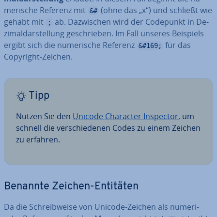
me­ri­sche Referenz mit
(ohne das „x“) und schließt wie
&#
gehabt mit
ab. Da­zwi­schen wird der Codepunkt in De­
;
zi­mal­dar­stel­lung ge­schrie­ben. Im Fall unseres Beispiels
ergibt sich die nu­me­ri­sche Referenz
für das
&#169;
Copyright-Zeichen.
Tipp
Nutzen Sie den
Unicode Character Inspector
, um
schnell die ver­schie­de­nen Codes zu einem Zeichen
zu erfahren.
Benannte Zeichen-Entitäten
Da die Schreib­wei­se von Unicode-Zeichen als nu­me­ri­