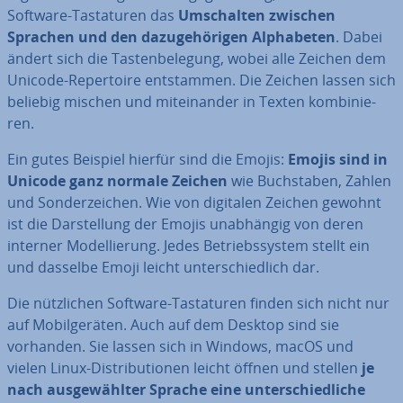
Software-Tas­ta­tu­ren das
Um­schal­ten zwischen
Sprachen und den da­zu­ge­hö­ri­gen Al­pha­be­ten
. Dabei
ändert sich die Tas­ten­be­le­gung, wobei alle Zeichen dem
Unicode-Re­per­toire ent­stam­men. Die Zeichen lassen sich
beliebig mischen und mit­ein­an­der in Texten kom­bi­nie­
ren.
Ein gutes Beispiel hierfür sind die Emojis:
Emojis sind in
Unicode ganz normale Zeichen
wie Buch­sta­ben, Zahlen
und Son­der­zei­chen. Wie von digitalen Zeichen gewohnt
ist die Dar­stel­lung der Emojis un­ab­hän­gig von deren
interner Mo­del­lie­rung. Jedes Be­triebs­sys­tem stellt ein
und dasselbe Emoji leicht un­ter­schied­lich dar.
Die nütz­li­chen Software-Tas­ta­tu­ren finden sich nicht nur
auf Mo­bil­ge­rä­ten. Auch auf dem Desktop sind sie
vorhanden. Sie lassen sich in Windows, macOS und
vielen Linux-Dis­tri­bu­tio­nen leicht öffnen und stellen
je
nach aus­ge­wähl­ter Sprache eine un­ter­schied­li­che