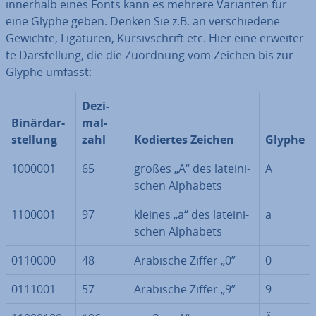
innerhalb eines Fonts kann es mehrere Varianten für
eine Glyphe geben. Denken Sie z.B. an ver­schie­de­ne
Gewichte, Ligaturen, Kur­siv­schrift etc. Hier eine er­wei­ter­
te Dar­stel­lung, die die Zuordnung vom Zeichen bis zur
Glyphe umfasst:
De­zi­
Bi­när­dar­
mal­
stel­lung
zahl
Kodiertes Zeichen
Glyphe
1000001
65
großes „A“ des la­tei­ni­
A
schen Alphabets
1100001
97
kleines „a“ des la­tei­ni­
a
schen Alphabets
0110000
48
Arabische Ziffer „0”
0
0111001
57
Arabische Ziffer „9”
9