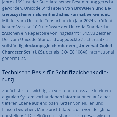
Jahres 1991 ist der Standard seiner Be­stim­mung gerecht
geworden. Unicode wird
intern von Browsern und Be­
triebs­sys­te­men als ein­heit­li­ches Format verwendet
.
Mit der vom Unicode Con­sor­ti­um im Jahr 2024 ver­öf­fent­
lich­ten Version 16.0 umfasste der Unicode-Standard in­
zwi­schen ein Re­per­toire von insgesamt 154.998 Zeichen.
Der vom Unicode-Standard ab­ge­deck­te Zei­chen­satz ist
voll­stän­dig
de­ckungs­gleich mit dem „Universal Coded
Character Set“ (UCS)
, der als ISO/IEC 10646 in­ter­na­tio­nal
genormt ist.
Tech­ni­sche Basis für Schrift­zei­chen­ko­die­
rung
Zunächst ist es wichtig, zu verstehen, dass alle in einem
digitalen System vor­han­de­nen In­for­ma­tio­nen auf einer
tieferen Ebene aus endlosen Ketten von Nullen und
Einsen bestehen. Man spricht dabei auch von der „Bi­när­
dar­stel­lung”. Der Binärcode ist an sich so etwas wie ein