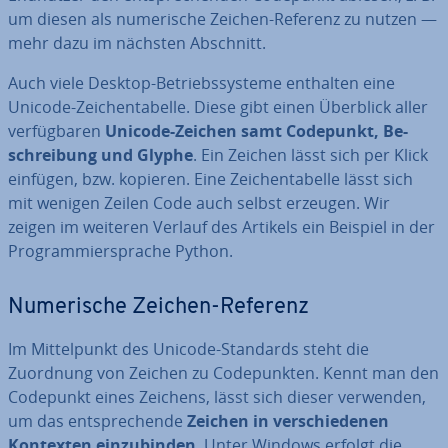
um diesen als nu­me­ri­sche Zeichen-Referenz zu nutzen —
mehr dazu im nächsten Abschnitt.
Auch viele Desktop-Be­triebs­sys­te­me enthalten eine
Unicode-Zei­chen­ta­bel­le. Diese gibt einen Überblick aller
ver­füg­ba­ren
Unicode-Zeichen samt Codepunkt, Be­
schrei­bung und Glyphe
. Ein Zeichen lässt sich per Klick
einfügen, bzw. kopieren. Eine Zei­chen­ta­bel­le lässt sich
mit wenigen Zeilen Code auch selbst erzeugen. Wir
zeigen im weiteren Verlauf des Artikels ein Beispiel in der
Pro­gram­mier­spra­che Python.
Nu­me­ri­sche Zeichen-Referenz
Im Mit­tel­punkt des Unicode-Standards steht die
Zuordnung von Zeichen zu Code­punk­ten. Kennt man den
Codepunkt eines Zeichens, lässt sich dieser verwenden,
um das ent­spre­chen­de
Zeichen in ver­schie­de­nen
Kontexten ein­zu­bin­den
. Unter Windows erfolgt die