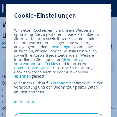
Digital Guide
Cookie-Einstellungen
Zum Haupt­in­halt springen
Was ist Unicode? De­fi­ni­ti­on
Wir setzen Cookies ein, um unsere Webseiten
und Erklärung
optimal für Sie zu gestalten, unsere Produkte für
Sie zu verbessern sowie Ihnen zusammen mit
Drittanbietern interessengerechte Werbung
IONOS Redaktion
Auf Facebo
Auf Tw
A
anzuzeigen. In den
Einstellungen
können Sie
22.04.2025
auswählen, welche Cookies Sie zulassen wollen,
sowie Ihre Auswahl jederzeit ändern. Weitere
Infos finden Sie in unserer
Richtlinie zur
Verwendung von Cookies
und in unseren
In­halts­ver­zeich­nis
Datenschutzhinweisen
. Technisch notwendige
Cookies werden auch bei der Auswahl von
ablehnen
gesetzt.
Unicode ist ein in­ter­na­tio­na­ler Standard zur Codierung,
Dar­stel­lung und Ver­ar­bei­tung von Text­zei­chen aus
Mit einem Klick auf "
Akzeptieren
" stimmen Sie der
Verarbeitung und der Übermittlung Ihrer Daten
nahezu allen Schrift­sys­te­men der Welt. Jedes Zeichen
an Drittländer zu.
erhält einen ein­deu­ti­gen Codepunkt, der in ver­schie­de­
nen Zei­chen­co­die­run­gen wie UTF-8 oder UTF-16 ge­spei­
Impressum
chert werden kann. Dadurch er­mög­licht Unicode die ein­
heit­li­che Dar­stel­lung und Ver­ar­bei­tung von Texten über