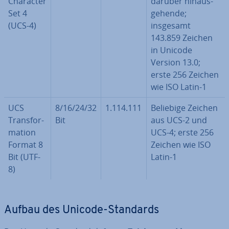
Character
darüber hin­aus­
Set 4
ge­hen­de;
(UCS-4)
insgesamt
143.859 Zeichen
in Unicode
Version 13.0;
erste 256 Zeichen
wie ISO Latin-1
UCS
8/16/24/32
1.114.111
Beliebige Zeichen
Trans­for­
Bit
aus UCS-2 und
ma­ti­on
UCS-4; erste 256
Format 8
Zeichen wie ISO
Bit (UTF-
Latin-1
8)
Aufbau des Unicode-Standards