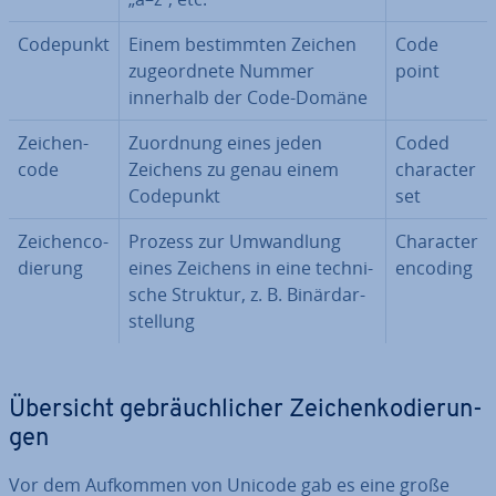
Codepunkt
Einem be­stimm­ten Zeichen
Code
zu­ge­ord­ne­te Nummer
point
innerhalb der Code-Domäne
Zei­chen­
Zuordnung eines jeden
Coded
code
Zeichens zu genau einem
character
Codepunkt
set
Zei­chen­co­
Prozess zur Um­wand­lung
Character
die­rung
eines Zeichens in eine tech­ni­
encoding
sche Struktur, z. B. Bi­när­dar­
stel­lung
Übersicht ge­bräuch­li­cher Zei­chen­ko­die­run­
gen
Vor dem Aufkommen von Unicode gab es eine große