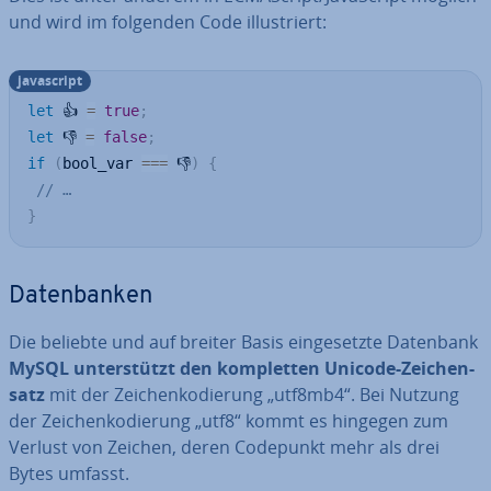
und wird im folgenden Code il­lus­triert:
ja­va­script
let
 ︎👍 
=
true
;
let
 👎 
=
false
;
if
(
bool_var 
===
 ︎👎
)
{
// …
}
Da­ten­ban­ken
Die beliebte und auf breiter Basis ein­ge­setz­te Datenbank
MySQL un­ter­stützt den kom­plet­ten Unicode-Zei­chen­
satz
mit der Zei­chen­ko­die­rung „utf8mb4“. Bei Nutzung
der Zei­chen­ko­die­rung „utf8“ kommt es hingegen zum
Verlust von Zeichen, deren Codepunkt mehr als drei
Bytes umfasst.