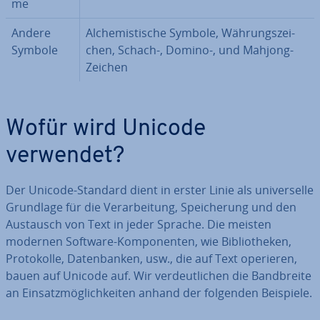
me
Andere
Al­che­mis­ti­sche Symbole, Wäh­rungs­zei­
Symbole
chen, Schach-, Domino-, und Mahjong-
Zeichen
Wofür wird Unicode
verwendet?
Der Unicode-Standard dient in erster Linie als uni­ver­sel­le
Grundlage für die Ver­ar­bei­tung, Spei­che­rung und den
Austausch von Text in jeder Sprache. Die meisten
modernen Software-Kom­po­nen­ten, wie Bi­blio­the­ken,
Pro­to­kol­le, Da­ten­ban­ken, usw., die auf Text operieren,
bauen auf Unicode auf. Wir ver­deut­li­chen die Band­brei­te
an Ein­satz­mög­lich­kei­ten anhand der folgenden Beispiele.