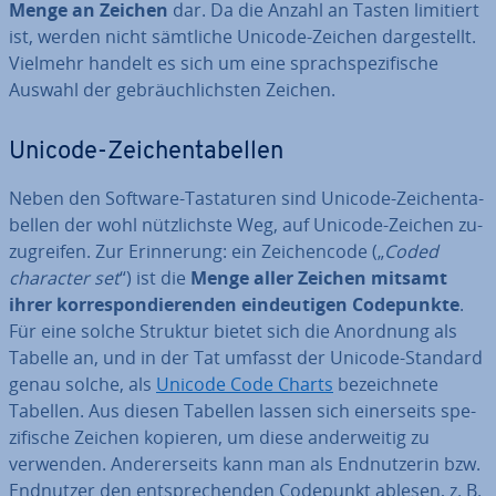
Menge an Zeichen
dar. Da die Anzahl an Tasten limitiert
ist, werden nicht sämtliche Unicode-Zeichen dar­ge­stellt.
Vielmehr handelt es sich um eine sprach­spe­zi­fi­sche
Auswahl der ge­bräuch­lichs­ten Zeichen.
Unicode-Zei­chen­ta­bel­len
Neben den Software-Tas­ta­tu­ren sind Unicode-Zei­chen­ta­
bel­len der wohl nütz­lichs­te Weg, auf Unicode-Zeichen zu­
zu­grei­fen. Zur Er­in­ne­rung: ein Zei­chen­code („
Coded
character set
“) ist die
Menge aller Zeichen mitsamt
ihrer kor­re­spon­die­ren­den ein­deu­ti­gen Code­punk­te
.
Für eine solche Struktur bietet sich die Anordnung als
Tabelle an, und in der Tat umfasst der Unicode-Standard
genau solche, als
Unicode Code Charts
be­zeich­ne­te
Tabellen. Aus diesen Tabellen lassen sich ei­ner­seits spe­
zi­fi­sche Zeichen kopieren, um diese an­der­wei­tig zu
verwenden. An­de­rer­seits kann man als End­nut­ze­rin bzw.
Endnutzer den ent­spre­chen­den Codepunkt ablesen, z. B.