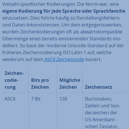
Vielzahl spe­zi­fi­scher Ko­die­run­gen. Die Norm war, eine
eigene Kodierung für jede Sprache oder Sprach­fa­mi­lie
ein­zu­set­zen. Dies führte häufig zu Dar­stel­lungs­feh­lern
und Daten-In­kon­sis­ten­zen. Um dem ent­ge­gen­zu­wir­ken,
wurden Zei­chen­ko­die­run­gen oft als ab­wärts­kom­pa­ti­ble
Übermenge eines bereits exis­tie­ren­den Standards mo­
del­liert. So baut der moderne Unicode-Standard auf der
früheren Zei­chen­co­die­rung ISO Latin-1 auf, welche
wiederum auf dem
ASCII-Zei­chen­code
basiert.
Zei­chen­
co­die­
Bits pro
Mögliche
rung
Zeichen
Zeichen
Zei­chen­satz
ASCII
7 Bit
128
Buch­sta­ben,
Zahlen und Son­
der­zei­chen der
US-Ame­ri­ka­ni­
schen Tastatur,