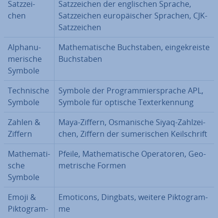
Satz­zei­
Satz­zei­chen der eng­li­schen Sprache,
chen
Satz­zei­chen eu­ro­päi­scher Sprachen, CJK-
Satz­zei­chen
Al­pha­nu­
Ma­the­ma­ti­sche Buch­sta­ben, ein­ge­kreis­te
me­ri­sche
Buch­sta­ben
Symbole
Tech­ni­sche
Symbole der Pro­gram­mier­spra­che APL,
Symbole
Symbole für optische Tex­terken­nung
Zahlen &
Maya-Ziffern, Os­ma­ni­sche Siyaq-Zahl­zei­
Ziffern
chen, Ziffern der su­me­ri­schen Keil­schrift
Ma­the­ma­ti­
Pfeile, Ma­the­ma­ti­sche Ope­ra­to­ren, Geo­
sche
me­tri­sche Formen
Symbole
Emoji &
Emoticons, Dingbats, weitere Pik­to­gram­
Pik­to­gram­
me