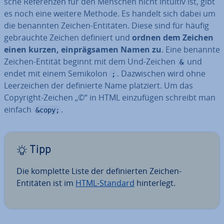
sche Re­fe­ren­zen für den Menschen nicht intuitiv ist, gibt
es noch eine weitere Methode. Es handelt sich dabei um
die benannten Zeichen-Entitäten. Diese sind für häufig
ge­brauch­te Zeichen definiert und
ordnen dem Zeichen
einen kurzen, ein­präg­sa­men Namen zu
. Eine benannte
Zeichen-Entität beginnt mit dem Und-Zeichen
und
&
endet mit einem Semikolon
. Da­zwi­schen wird ohne
;
Leer­zei­chen der de­fi­nier­te Name platziert. Um das
Copyright-Zeichen „©“ in HTML ein­zu­fü­gen schreibt man
einfach
.
&copy;
Tipp
Die komplette Liste der de­fi­nier­ten Zeichen-
Entitäten ist im
HTML-Standard
hin­ter­legt.