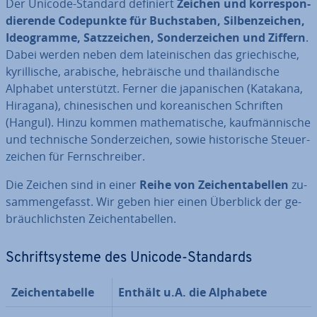
Der Unicode-Standard definiert
Zeichen und kor­re­spon­
die­ren­de Code­punk­te für Buch­sta­ben, Sil­ben­zei­chen,
Ideo­gram­me, Satz­zei­chen, Son­der­zei­chen und Ziffern
.
Dabei werden neben dem la­tei­ni­schen das grie­chi­sche,
ky­ril­li­sche, arabische, he­bräi­sche und thai­län­di­sche
Alphabet un­ter­stützt. Ferner die ja­pa­ni­schen (Katakana,
Hiragana), chi­ne­si­schen und ko­rea­ni­schen Schriften
(Hangul). Hinzu kommen ma­the­ma­ti­sche, kauf­män­ni­sche
und tech­ni­sche Son­der­zei­chen, sowie his­to­ri­sche Steu­er­
zei­chen für Fern­schrei­ber.
Die Zeichen sind in einer
Reihe von Zei­chen­ta­bel­len
zu­
sam­men­ge­fasst. Wir geben hier einen Überblick der ge­
bräuch­lichs­ten Zei­chen­ta­bel­len.
Schrift­sys­te­me des Unicode-Standards
Zei­chen­ta­bel­le
Enthält u.A. die Alphabete