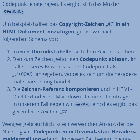
Codepunkt ein­ge­tra­gen. Es ergibt sich das Muster
.
&#xNNNN;
Um bei­spiels­hal­ber das
Copyright-Zeichen „©“ in ein
HTML-Dokument ein­zu­fü­gen
, gehen wir nach
folgendem Schema vor:
In einer
Unicode-Tabelle
nach dem Zeichen suchen.
Den zum Zeichen gehörigen
Codepunkt ablesen.
Im
Falle unseres Beispiels ist der Codepunkt als
„U+00A9“ angegeben, wobei es sich um die he­xa­de­zi­
ma­le Dar­stel­lung handelt.
Die
Zeichen-Referenz kom­po­nie­ren
und in HTML-
Quelltext oder ein Markdown-Dokument eintragen.
In unserem Fall geben wir
ein; dies ergibt das
&#xA9;
ge­r­en­der­te Zeichen „©“.
Weniger ge­bräuch­lich ist ein ver­wand­ter Ansatz, der die
Nutzung von
Code­punk­ten in Dezimal- statt He­xa­de­zi­
mal­dar­stel­lung
erlaubt. In diesem Fall beginnt die nu­