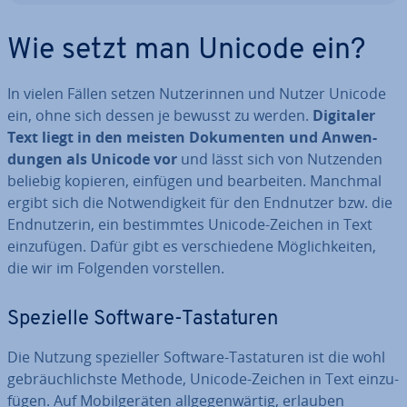
Wie setzt man Unicode ein?
In vielen Fällen setzen Nut­ze­rin­nen und Nutzer Unicode
ein, ohne sich dessen je bewusst zu werden.
Digitaler
Text liegt in den meisten Do­ku­men­ten und An­wen­
dun­gen als Unicode vor
und lässt sich von Nutzenden
beliebig kopieren, einfügen und be­ar­bei­ten. Manchmal
ergibt sich die Not­wen­dig­keit für den Endnutzer bzw. die
End­nut­ze­rin, ein be­stimm­tes Unicode-Zeichen in Text
ein­zu­fü­gen. Dafür gibt es ver­schie­de­ne Mög­lich­kei­ten,
die wir im Folgenden vor­stel­len.
Spezielle Software-Tas­ta­tu­ren
Die Nutzung spe­zi­el­ler Software-Tas­ta­tu­ren ist die wohl
ge­bräuch­lichs­te Methode, Unicode-Zeichen in Text ein­zu­
fü­gen. Auf Mo­bil­ge­rä­ten all­ge­gen­wär­tig, erlauben