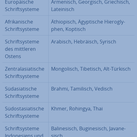
Eu­ro­päi­sche
Armenisch, Georgisch, Grie­chisch,
Schrift­sys­te­me
La­tei­nisch
Afri­ka­ni­sche
Äthio­pisch, Ägyp­ti­sche Hie­ro­gly­
Schrift­sys­te­me
phen, Koptisch
Schrift­sys­te­me
Arabisch, Hebräisch, Syrisch
des mittleren
Ostens
Zen­tral­asia­ti­sche
Mon­go­lisch, Tibetisch, Alt-Türkisch
Schrift­sys­te­me
Süd­asia­ti­sche
Brahmi, Tamilisch, Vedisch
Schrift­sys­te­me
Süd­ost­asia­ti­sche
Khmer, Rohingya, Thai
Schrift­sys­te­me
Schrift­sys­te­me
Ba­li­ne­sisch, Bu­gi­ne­sisch, Ja­va­ne­
In­do­ne­si­ens und
sisch