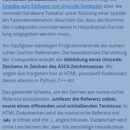
Eingabe zum Einfügen von Unicode-Symbolen
über die
normale Hardware-Tastatur unter Nutzung einer spe­zi­el­
len Tas­ten­kom­bi­na­ti­on. Beachten Sie, dass die Nummer
des Code­punkts nor­ma­ler­wei­se in He­xa­de­zi­mal-Dar­stel­
lung ein­ge­ge­ben werden muss.
Am häu­figs­ten benötigen Pro­gram­mie­ren­de die nu­me­ri­
schen Zeichen-Re­fe­ren­zen. Die he­xa­de­zi­ma­le Dar­stel­lung
der Code­punk­te erlaubt die
Abbildung eines Unicode-
Zeichens in Zeichen des ASCII-Zei­chen­sat­zes
. Wir
zeigen das Vorgehen hier in HTML; prin­zi­pi­ell funk­tio­niert
dieses ebenso in Python, C++ etc.
Das generelle Schema, um ein Zeichen per nu­me­ri­scher
Referenz ein­zu­bin­den,
umfasst die Referenz selbst,
sowie einen öffnenden und schlie­ßen­den Terminus
: In
HTML-Do­ku­men­ten wird die nu­me­ri­sche Referenz mit
eröffnet und mit
ab­ge­schlos­sen. Da­zwi­schen wird
&#x
;
ohne Leer­zei­chen der zwei- bis vier­stel­li­ge He­xa­de­zi­mal-