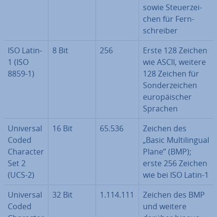
sowie Steu­er­zei­
chen für Fern­
schrei­ber
ISO Latin-
8 Bit
256
Erste 128 Zeichen
1 (ISO
wie ASCII, weitere
8859-1)
128 Zeichen für
Son­der­zei­chen
eu­ro­päi­scher
Sprachen
Universal
16 Bit
65.536
Zeichen des
Coded
„Basic Mul­ti­l­in­gu­al
Character
Plane” (BMP);
Set 2
erste 256 Zeichen
(UCS-2)
wie bei ISO Latin-1
Universal
32 Bit
1.114.111
Zeichen des BMP
Coded
und weitere