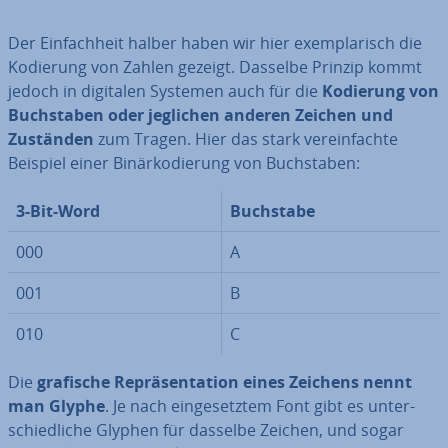
Der Ein­fach­heit halber haben wir hier ex­em­pla­risch die
Kodierung von Zahlen gezeigt. Dasselbe Prinzip kommt
jedoch in digitalen Systemen auch für die
Kodierung von
Buch­sta­ben oder jeglichen anderen Zeichen und
Zuständen
zum Tragen. Hier das stark ver­ein­fach­te
Beispiel einer Bi­när­ko­die­rung von Buch­sta­ben:
3-Bit-Word
Buchstabe
000
A
001
B
010
C
Die
grafische Re­prä­sen­ta­ti­on eines Zeichens nennt
man Glyphe
. Je nach ein­ge­setz­tem Font gibt es un­ter­
schied­li­che Glyphen für dasselbe Zeichen, und sogar