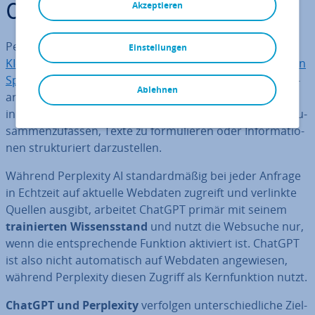
Akzeptieren
ChatGPT?
Per­ple­xi­ty AI und ChatGPT zählen zu den be­kann­tes­ten
Einstellungen
KI-As­sis­ten­ten
. Beide An­wen­dun­gen basieren auf
großen
Sprach­mo­del­len
, die na­tür­li­che Sprache verstehen, ver­
Ablehnen
ar­bei­ten und selbst erzeugen können. Dadurch sind sie
in der Lage, komplexe Fragen zu be­ant­wor­ten, Inhalte zu­
sam­men­zu­fas­sen, Texte zu for­mu­lie­ren oder In­for­ma­tio­
nen struk­tu­riert dar­zu­stel­len.
Während Per­ple­xi­ty AI stan­dard­mä­ßig bei jeder Anfrage
in Echtzeit auf aktuelle Webdaten zugreift und verlinkte
Quellen ausgibt, arbeitet ChatGPT primär mit seinem
trai­nier­ten Wis­sens­stand
und nutzt die Websuche nur,
wenn die ent­spre­chen­de Funktion aktiviert ist. ChatGPT
ist also nicht au­to­ma­tisch auf Webdaten an­ge­wie­sen,
während Per­ple­xi­ty diesen Zugriff als Kern­funk­ti­on nutzt.
ChatGPT und Per­ple­xi­ty
verfolgen un­ter­schied­li­che Ziel­