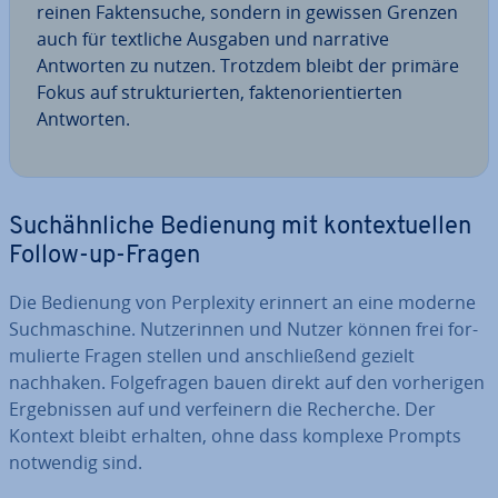
reinen Fak­ten­su­che, sondern in gewissen Grenzen
auch für textliche Ausgaben und narrative
Antworten zu nutzen. Trotzdem bleibt der primäre
Fokus auf struk­tu­rier­ten, fak­ten­ori­en­tier­ten
Antworten.
Such­ähn­li­che Bedienung mit kon­tex­tu­el­len
Follow-up-Fragen
Die Bedienung von Per­ple­xi­ty erinnert an eine moderne
Such­ma­schi­ne. Nut­ze­rin­nen und Nutzer können frei for­
mu­lier­te Fragen stellen und an­schlie­ßend gezielt
nachhaken. Fol­ge­fra­gen bauen direkt auf den vor­he­ri­gen
Er­geb­nis­sen auf und ver­fei­nern die Recherche. Der
Kontext bleibt erhalten, ohne dass komplexe Prompts
notwendig sind.