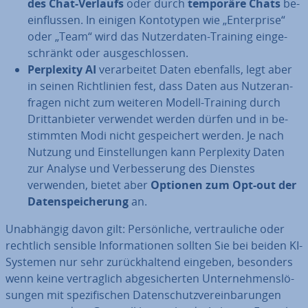
des Chat-Verlaufs
oder durch
temporäre Chats
be­
ein­flus­sen. In einigen Kon­to­ty­pen wie „En­ter­pri­se“
oder „Team“ wird das Nut­zer­da­ten-Training ein­ge­
schränkt oder aus­ge­schlos­sen.
Per­ple­xi­ty AI
ver­ar­bei­tet Daten ebenfalls, legt aber
in seinen Richt­li­ni­en fest, dass Daten aus Nut­zer­an­
fra­gen nicht zum weiteren Modell-Training durch
Dritt­an­bie­ter verwendet werden dürfen und in be­
stimm­ten Modi nicht ge­spei­chert werden. Je nach
Nutzung und Ein­stel­lun­gen kann Per­ple­xi­ty Daten
zur Analyse und Ver­bes­se­rung des Dienstes
verwenden, bietet aber
Optionen zum Opt-out der
Da­ten­spei­che­rung
an.
Un­ab­hän­gig davon gilt: Per­sön­li­che, ver­trau­li­che oder
rechtlich sensible In­for­ma­tio­nen sollten Sie bei beiden KI-
Systemen nur sehr zu­rück­hal­tend eingeben, besonders
wenn keine ver­trag­lich ab­ge­si­cher­ten Un­ter­neh­mens­lö­
sun­gen mit spe­zi­fi­schen Da­ten­schutz­ver­ein­ba­run­gen