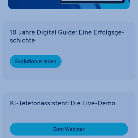
10 Jahre Digital Guide: Eine Er­folgs­ge­
schich­te
Evolution erleben
KI-Te­le­fon­as­sis­tent: Die Live-Demo
Zum Webinar