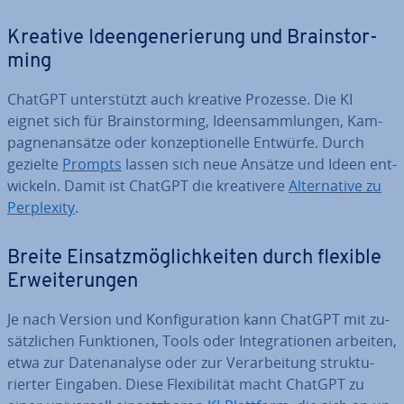
Kreative Ideen­ge­ne­rie­rung und Brain­stor­
ming
ChatGPT un­ter­stützt auch kreative Prozesse. Die KI
eignet sich für Brain­stor­ming, Ideen­samm­lun­gen, Kam­
pa­gnen­an­sät­ze oder kon­zep­tio­nel­le Entwürfe. Durch
gezielte
Prompts
lassen sich neue Ansätze und Ideen ent­
wi­ckeln. Damit ist ChatGPT die krea­ti­ve­re
Al­ter­na­ti­ve zu
Per­ple­xi­ty
.
Breite Ein­satz­mög­lich­kei­ten durch flexible
Er­wei­te­run­gen
Je nach Version und Kon­fi­gu­ra­ti­on kann ChatGPT mit zu­
sätz­li­chen Funk­tio­nen, Tools oder In­te­gra­tio­nen arbeiten,
etwa zur Da­ten­ana­ly­se oder zur Ver­ar­bei­tung struk­tu­
rier­ter Eingaben. Diese Fle­xi­bi­li­tät macht ChatGPT zu