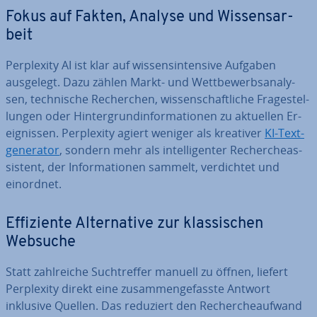
Fokus auf Fakten, Analyse und Wis­sens­ar­
beit
Per­ple­xi­ty AI ist klar auf wis­sens­in­ten­si­ve Aufgaben
ausgelegt. Dazu zählen Markt- und Wett­be­werbs­ana­ly­
sen, tech­ni­sche Re­cher­chen, wis­sen­schaft­li­che Fra­ge­stel­
lun­gen oder Hin­ter­grund­in­for­ma­tio­nen zu aktuellen Er­
eig­nis­sen. Per­ple­xi­ty agiert weniger als kreativer
KI-Text­
ge­ne­ra­tor
, sondern mehr als in­tel­li­gen­ter Re­cher­che­as­
sis­tent, der In­for­ma­tio­nen sammelt, ver­dich­tet und
einordnet.
Ef­fi­zi­en­te Al­ter­na­ti­ve zur klas­si­schen
Websuche
Statt zahl­rei­che Such­tref­fer manuell zu öffnen, liefert
Per­ple­xi­ty direkt eine zu­sam­men­ge­fass­te Antwort
inklusive Quellen. Das reduziert den Re­cher­che­auf­wand