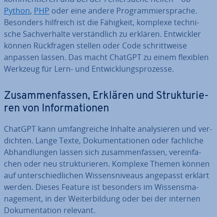
Python
,
PHP
oder eine andere Pro­gram­mier­spra­che.
Besonders hilfreich ist die Fähigkeit, komplexe tech­ni­
sche Sach­ver­hal­te ver­ständ­lich zu erklären. Ent­wick­ler
können Rück­fra­gen stellen oder Code schritt­wei­se
anpassen lassen. Das macht ChatGPT zu einem flexiblen
Werkzeug für Lern- und Ent­wick­lungs­pro­zes­se.
Zu­sam­men­fas­sen, Erklären und Struk­tu­rie­
ren von In­for­ma­tio­nen
ChatGPT kann um­fang­rei­che Inhalte ana­ly­sie­ren und ver­
dich­ten. Lange Texte, Do­ku­men­ta­tio­nen oder fachliche
Ab­hand­lun­gen lassen sich zu­sam­men­fas­sen, ver­ein­fa­
chen oder neu struk­tu­rie­ren. Komplexe Themen können
auf un­ter­schied­li­chen Wis­sens­ni­veaus angepasst erklärt
werden. Dieses Feature ist besonders im Wis­sens­ma­
nage­ment, in der Wei­ter­bil­dung oder bei der internen
Do­ku­men­ta­ti­on relevant.