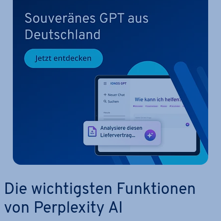
Die wich­tigs­ten Funk­tio­nen
von Per­ple­xi­ty AI