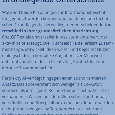
Grund­le­gen­de Un­ter­schie­de
Während beide KI-Lösungen zur In­for­ma­ti­ons­be­schaf­
fung genutzt werden können und auf denselben tech­ni­
schen Grund­la­gen basieren, liegt der ent­schei­den­de
Un­
ter­schied in ihrer grund­sätz­li­chen Aus­rich­tung
.
ChatGPT ist als uni­ver­sel­ler KI-Assistent kon­zi­piert, der
aktiv Inhalte erzeugt. Die KI schreibt Texte, erklärt Zu­sam­
men­hän­ge, ent­wi­ckelt Ideen weiter und begleitet Nutzer
dia­lo­gisch durch komplexe Aufgaben. Der Mehrwert
entsteht vor allem durch Krea­ti­vi­tät, Kon­text­tie­fe und
iterative Zu­sam­men­ar­beit.
Per­ple­xi­ty AI verfolgt hingegen einen such­ori­en­tier­ten
Ansatz. Das Tool versteht sich weniger als Co-Autor,
sondern als in­tel­li­gen­te Re­cher­cheober­flä­che. Ziel ist es,
vor­han­de­nes Wissen aus dem Web schnell auf­find­bar,
ver­ständ­lich und über­prüf­bar zu machen. Inhalte werden
nicht primär neu ge­schaf­fen, sondern aus externen