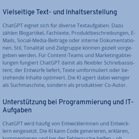
Viel­sei­ti­ge Text- und In­halts­er­stel­lung
ChatGPT eignet sich für diverse Text­auf­ga­ben. Dazu
zählen Blog­ar­ti­kel, Fachtexte, Pro­dukt­be­schrei­bun­gen, E-
Mails, Social-Media-Beiträge oder interne Do­ku­men­ta­tio­
nen. Stil, Tonalität und Ziel­grup­pe können gezielt vor­ge­
ge­ben werden. Für Content-Teams und Mar­ke­ting­ab­tei­
lun­gen fungiert ChatGPT damit als flexibler Schreibas­sis­
tent, der Entwürfe liefert, Texte um­for­mu­liert oder be­
stehen­de Inhalte optimiert. Die KI agiert dabei weniger
als Such­ma­schi­ne, sondern als pro­duk­ti­ver Co-Autor.
Un­ter­stüt­zung bei Pro­gram­mie­rung und IT-
Aufgaben
ChatGPT wird häufig von Ent­wick­le­rin­nen und Ent­wick­
lern ein­ge­setzt. Die KI kann Code ge­ne­rie­ren, erklären,
kom­men­tie­ren und bei der Feh­ler­su­che helfen – ob