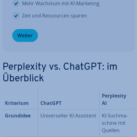
Mehr Wachstum mit KI-Marketing
Zeit und Res­sour­cen sparen
Weiter
Per­ple­xi­ty vs. ChatGPT: im
Überblick
Per­ple­xi­ty
Kriterium
ChatGPT
AI
Grundidee
Uni­ver­sel­ler KI-Assistent
KI-Such­ma­
schi­ne mit
Quellen