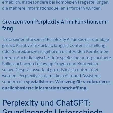
erheblich, ins­be­son­de­re bei komplexen Fra­ge­stel­lun­gen,
die mehrere In­for­ma­ti­ons­quel­len erfordern würden.
Grenzen von Per­ple­xi­ty AI im Funk­ti­ons­um­
fang
Trotz seiner Stärken ist Per­ple­xi­ty AI funk­tio­nal klar ab­ge­
grenzt. Kreative Text­ar­beit, längere Content-Er­stel­lung
oder Schreib­pro­zes­se gehören nicht zu den Kern­kom­pe­
ten­zen. Auch dia­lo­gi­sche Tiefe spielt eine un­ter­ge­ord­ne­te
Rolle, auch wenn Follow-up-Fragen und Kontext im
selben Ge­sprächs­ver­lauf grund­sätz­lich un­ter­stützt
werden. Per­ple­xi­ty ist damit kein Allround-Assistent,
sondern ein
spe­zia­li­sier­tes Werkzeug für struk­tu­rier­te,
quel­len­ba­sier­te In­for­ma­ti­ons­be­schaf­fung
.
Per­ple­xi­ty und ChatGPT: