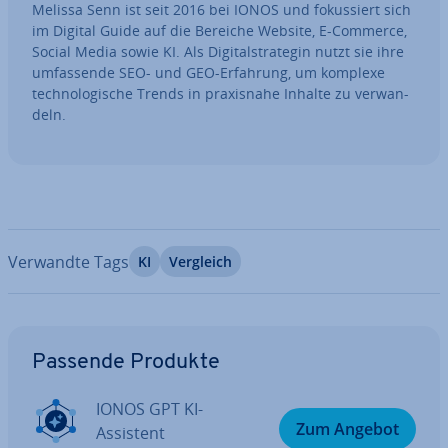
Melissa Senn ist seit 2016 bei IONOS und fo­kus­siert sich
im Digital Guide auf die Bereiche Website, E-Commerce,
Social Media sowie KI. Als Di­gi­tal­stra­te­gin nutzt sie ihre
um­fas­sen­de SEO- und GEO-Erfahrung, um komplexe
tech­no­lo­gi­sche Trends in pra­xis­na­he Inhalte zu ver­wan­
deln.
Verwandte Tags
KI
Vergleich
Zum Hauptmenü
Passende Produkte
IONOS GPT KI-
Zum Angebot
Assistent