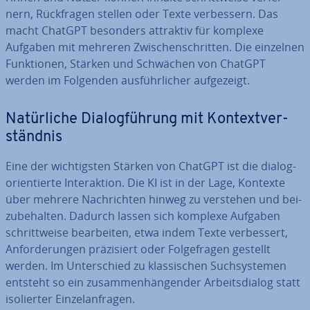
nern, Rück­fra­gen stellen oder Texte ver­bes­sern. Das
macht ChatGPT besonders attraktiv für komplexe
Aufgaben mit mehreren Zwi­schen­schrit­ten. Die einzelnen
Funk­tio­nen, Stärken und Schwächen von ChatGPT
werden im Folgenden aus­führ­li­cher auf­ge­zeigt.
Na­tür­li­che Dia­log­füh­rung mit Kon­text­ver­
ständ­nis
Eine der wich­tigs­ten Stärken von ChatGPT ist die dia­log­
ori­en­tier­te In­ter­ak­ti­on. Die KI ist in der Lage, Kontexte
über mehrere Nach­rich­ten hinweg zu verstehen und bei­
zu­be­hal­ten. Dadurch lassen sich komplexe Aufgaben
schritt­wei­se be­ar­bei­ten, etwa indem Texte ver­bes­sert,
An­for­de­run­gen prä­zi­siert oder Fol­ge­fra­gen gestellt
werden. Im Un­ter­schied zu klas­si­schen Such­sys­te­men
entsteht so ein zu­sam­men­hän­gen­der Ar­beits­dia­log statt
iso­lier­ter Ein­zel­an­fra­gen.