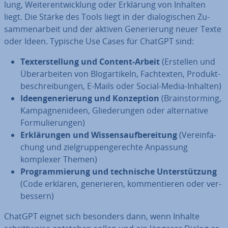
lung, Wei­ter­ent­wick­lung oder Erklärung von Inhalten
liegt. Die Stärke des Tools liegt in der dia­lo­gi­schen Zu­
sam­men­ar­beit und der aktiven Ge­ne­rie­rung neuer Texte
oder Ideen. Typische Use Cases für ChatGPT sind:
Tex­terstel­lung und Content-Arbeit
(Erstellen und
Über­ar­bei­ten von Blog­ar­ti­keln, Fach­tex­ten, Pro­dukt­
be­schrei­bun­gen, E-Mails oder Social-Media-Inhalten)
Ideen­ge­ne­rie­rung und Kon­zep­ti­on
(Brain­stor­ming,
Kam­pa­gnen­ideen, Glie­de­run­gen oder al­ter­na­ti­ve
For­mu­lie­run­gen)
Er­klä­run­gen und Wis­sens­auf­be­rei­tung
(Ver­ein­fa­
chung und ziel­grup­pen­ge­rech­te Anpassung
komplexer Themen)
Pro­gram­mie­rung und tech­ni­sche Un­ter­stüt­zung
(Code erklären, ge­ne­rie­ren, kom­men­tie­ren oder ver­
bes­sern)
ChatGPT eignet sich besonders dann, wenn Inhalte