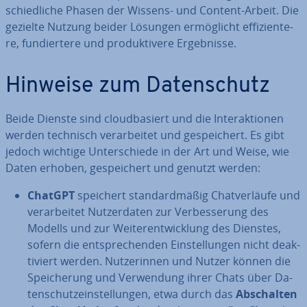
schied­li­che Phasen der Wissens- und Content-Arbeit. Die
gezielte Nutzung beider Lösungen er­mög­licht ef­fi­zi­en­te­
re, fun­dier­te­re und pro­duk­ti­ve­re Er­geb­nis­se.
Hinweise zum Da­ten­schutz
Beide Dienste sind cloud­ba­siert und die In­ter­ak­tio­nen
werden technisch ver­ar­bei­tet und ge­spei­chert. Es gibt
jedoch wichtige Un­ter­schie­de in der Art und Weise, wie
Daten erhoben, ge­spei­chert und genutzt werden:
ChatGPT
speichert stan­dard­mä­ßig Chat­ver­läu­fe und
ver­ar­bei­tet Nut­zer­da­ten zur Ver­bes­se­rung des
Modells und zur Wei­ter­ent­wick­lung des Dienstes,
sofern die ent­spre­chen­den Ein­stel­lun­gen nicht de­ak­
ti­viert werden. Nut­ze­rin­nen und Nutzer können die
Spei­che­rung und Ver­wen­dung ihrer Chats über Da­
ten­schutz­ein­stel­lun­gen, etwa durch das
Ab­schal­ten