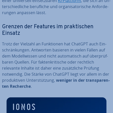
einer uni­ver­sell ein­setz­ba­ren
KI-Plattform
, die sich an un­
ter­schied­li­che be­ruf­li­che und or­ga­ni­sa­to­ri­sche An­for­de­
run­gen anpassen lässt.
Grenzen der Features im prak­ti­schen
Einsatz
Trotz der Vielzahl an Funk­tio­nen hat ChatGPT auch Ein­
schrän­kun­gen. Antworten basieren in vielen Fällen auf
dem Mo­dell­wis­sen und nicht au­to­ma­tisch auf über­prüf­
ba­ren Quellen. Für fak­ten­kri­ti­sche oder rechtlich
relevante Inhalte ist daher eine zu­sätz­li­che Prüfung
notwendig. Die Stärke von ChatGPT liegt vor allem in der
pro­duk­ti­ven Un­ter­stüt­zung,
weniger in der trans­pa­ren­
ten Recherche
.