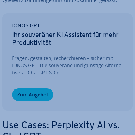
Quellen zu­sam­men­ge­führt und zu­sam­men­ge­fasst.
IONOS GPT
Ihr sou­ve­rä­ner KI Assistent für mehr
Pro­duk­ti­vi­tät.
Fragen, gestalten, re­cher­chie­ren – sicher mit
IONOS GPT. Die souveräne und günstige Al­ter­na­
ti­ve zu ChatGPT & Co.
Zum Angebot
Use Cases: Per­ple­xi­ty AI vs.