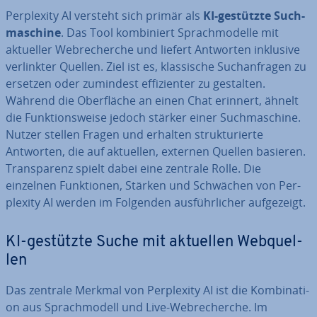
Per­ple­xi­ty AI versteht sich primär als
KI-gestützte Such­
ma­schi­ne
. Das Tool kom­bi­niert Sprach­mo­del­le mit
aktueller Web­re­cher­che und liefert Antworten inklusive
ver­link­ter Quellen. Ziel ist es, klas­si­sche Such­an­fra­gen zu
ersetzen oder zumindest ef­fi­zi­en­ter zu gestalten.
Während die Ober­flä­che an einen Chat erinnert, ähnelt
die Funk­ti­ons­wei­se jedoch stärker einer Such­ma­schi­ne.
Nutzer stellen Fragen und erhalten struk­tu­rier­te
Antworten, die auf aktuellen, externen Quellen basieren.
Trans­pa­renz spielt dabei eine zentrale Rolle. Die
einzelnen Funk­tio­nen, Stärken und Schwächen von Per­
ple­xi­ty AI werden im Folgenden aus­führ­li­cher auf­ge­zeigt.
KI-gestützte Suche mit aktuellen Web­quel­
len
Das zentrale Merkmal von Per­ple­xi­ty AI ist die Kom­bi­na­ti­
on aus Sprach­mo­dell und Live-Web­re­cher­che. Im