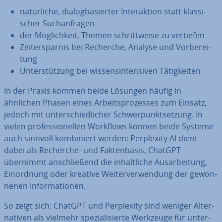
na­tür­li­che, dia­log­ba­sier­ter In­ter­ak­ti­on statt klas­si­
scher Such­an­fra­gen
der Mög­lich­keit, Themen schritt­wei­se zu vertiefen
Zeit­er­spar­nis bei Recherche, Analyse und Vor­be­rei­
tung
Un­ter­stüt­zung bei wis­sens­in­ten­si­ven Tä­tig­kei­ten
In der Praxis kommen beide Lösungen häufig in
ähnlichen Phasen eines Ar­beits­pro­zes­ses zum Einsatz,
jedoch mit un­ter­schied­li­cher Schwer­punkt­set­zung. In
vielen pro­fes­sio­nel­len Workflows können beide Systeme
auch sinnvoll kom­bi­niert werden: Per­ple­xi­ty AI dient
dabei als Recherche- und Fak­ten­ba­sis, ChatGPT
übernimmt an­schlie­ßend die in­halt­li­che Aus­ar­bei­tung,
Ein­ord­nung oder kreative Wei­ter­ver­wen­dung der ge­won­
ne­nen In­for­ma­tio­nen.
So zeigt sich: ChatGPT und Per­ple­xi­ty sind weniger Al­ter­
na­ti­ven als vielmehr spe­zia­li­sier­te Werkzeuge für un­ter­