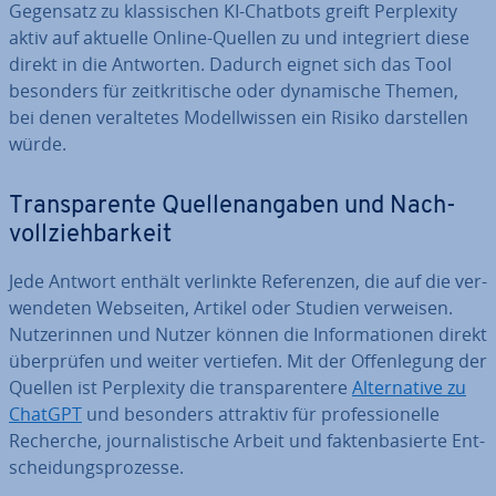
Gegensatz zu klas­si­schen KI-Chatbots greift Per­ple­xi­ty
aktiv auf aktuelle Online-Quellen zu und in­te­griert diese
direkt in die Antworten. Dadurch eignet sich das Tool
besonders für zeit­kri­ti­sche oder dy­na­mi­sche Themen,
bei denen ver­al­te­tes Mo­dell­wis­sen ein Risiko dar­stel­len
würde.
Trans­pa­ren­te Quel­len­an­ga­ben und Nach­
voll­zieh­bar­keit
Jede Antwort enthält verlinkte Re­fe­ren­zen, die auf die ver­
wen­de­ten Webseiten, Artikel oder Studien verweisen.
Nut­ze­rin­nen und Nutzer können die In­for­ma­tio­nen direkt
über­prü­fen und weiter vertiefen. Mit der Of­fen­le­gung der
Quellen ist Per­ple­xi­ty die trans­pa­ren­te­re
Al­ter­na­ti­ve zu
ChatGPT
und besonders attraktiv für pro­fes­sio­nel­le
Recherche, jour­na­lis­ti­sche Arbeit und fak­ten­ba­sier­te Ent­
schei­dungs­pro­zes­se.