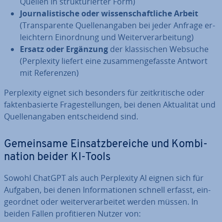
Quellen in struk­tu­rier­ter Form)
Jour­na­lis­ti­sche oder wis­sen­schaft­li­che Arbeit
(Trans­pa­ren­te Quel­len­an­ga­ben bei jeder Anfrage er­
leich­tern Ein­ord­nung und Wei­ter­ver­ar­bei­tung)
Ersatz oder Ergänzung
der klas­si­schen Websuche
(Per­ple­xi­ty liefert eine zu­sam­men­ge­fass­te Antwort
mit Re­fe­ren­zen)
Per­ple­xi­ty eignet sich besonders für zeit­kri­ti­sche oder
fak­ten­ba­sier­te Fra­ge­stel­lun­gen, bei denen Ak­tua­li­tät und
Quel­len­an­ga­ben ent­schei­dend sind.
Ge­mein­sa­me Ein­satz­be­rei­che und Kom­bi­
na­ti­on beider KI-Tools
Sowohl ChatGPT als auch Per­ple­xi­ty AI eignen sich für
Aufgaben, bei denen In­for­ma­tio­nen schnell erfasst, ein­
ge­ord­net oder wei­ter­ver­ar­bei­tet werden müssen. In
beiden Fällen pro­fi­tie­ren Nutzer von: