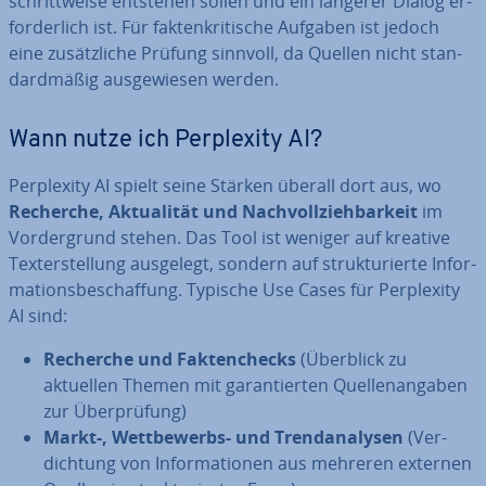
schritt­wei­se entstehen sollen und ein längerer Dialog er­
for­der­lich ist. Für fak­ten­kri­ti­sche Aufgaben ist jedoch
eine zu­sätz­li­che Prüfung sinnvoll, da Quellen nicht stan­
dard­mä­ßig aus­ge­wie­sen werden.
Wann nutze ich Per­ple­xi­ty AI?
Per­ple­xi­ty AI spielt seine Stärken überall dort aus, wo
Recherche, Ak­tua­li­tät und Nach­voll­zieh­bar­keit
im
Vor­der­grund stehen. Das Tool ist weniger auf kreative
Tex­terstel­lung ausgelegt, sondern auf struk­tu­rier­te In­for­
ma­ti­ons­be­schaf­fung. Typische Use Cases für Per­ple­xi­ty
AI sind:
Recherche und Fak­ten­checks
(Überblick zu
aktuellen Themen mit ga­ran­tier­ten Quel­len­an­ga­ben
zur Über­prü­fung)
Markt-, Wett­be­werbs- und Trend­ana­ly­sen
(Ver­
dich­tung von In­for­ma­tio­nen aus mehreren externen