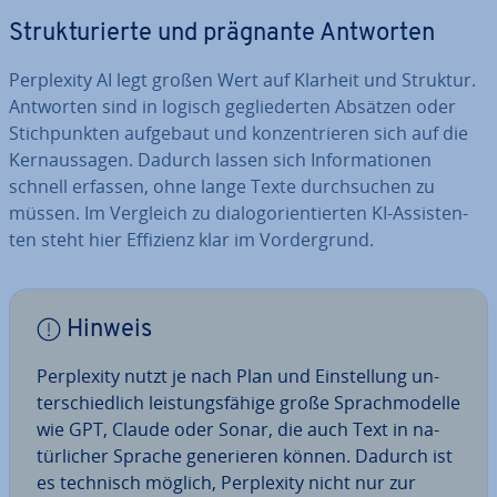
Struk­tu­rier­te und prägnante Antworten
Per­ple­xi­ty AI legt großen Wert auf Klarheit und Struktur.
Antworten sind in logisch ge­glie­der­ten Absätzen oder
Stich­punk­ten aufgebaut und kon­zen­trie­ren sich auf die
Kern­aus­sa­gen. Dadurch lassen sich In­for­ma­tio­nen
schnell erfassen, ohne lange Texte durch­su­chen zu
müssen. Im Vergleich zu dia­log­ori­en­tier­ten KI-As­sis­ten­
ten steht hier Effizienz klar im Vor­der­grund.
Hinweis
Per­ple­xi­ty nutzt je nach Plan und Ein­stel­lung un­
ter­schied­lich leis­tungs­fä­hi­ge große Sprach­mo­del­le
wie GPT, Claude oder Sonar, die auch Text in na­
tür­li­cher Sprache ge­ne­rie­ren können. Dadurch ist
es technisch möglich, Per­ple­xi­ty nicht nur zur