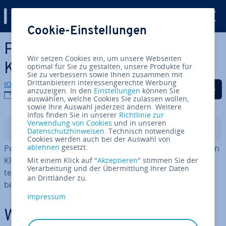
Digital Guide
Cookie-Einstellungen
Zum Haupt­in­halt springen
Per­ple­xi­ty vs. ChatGPT: Die
Wir setzen Cookies ein, um unsere Webseiten
KI-As­sis­ten­ten im Vergleich
optimal für Sie zu gestalten, unsere Produkte für
Sie zu verbessern sowie Ihnen zusammen mit
Drittanbietern interessengerechte Werbung
IONOS Redaktion
Auf Facebook teilen
Auf Twitter teilen
Auf LinkedIn tei
anzuzeigen. In den
Einstellungen
können Sie
10.02.2026
auswählen, welche Cookies Sie zulassen wollen,
sowie Ihre Auswahl jederzeit ändern. Weitere
Infos finden Sie in unserer
Richtlinie zur
Verwendung von Cookies
und in unseren
In­halts­ver­zeich­nis
Datenschutzhinweisen
. Technisch notwendige
Cookies werden auch bei der Auswahl von
ablehnen
gesetzt.
Per­ple­xi­ty AI und ChatGPT gehören zu den be­kann­tes­ten
KI-Tools. Hier erfahren Sie, worin sich die Lösungen un­
Mit einem Klick auf "
Akzeptieren
" stimmen Sie der
Verarbeitung und der Übermittlung Ihrer Daten
ter­schei­den und welche KI sich für welchen Zweck am
an Drittländer zu.
besten eignet.
Impressum
Was sind Per­ple­xi­ty und