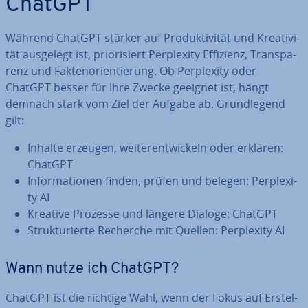
ChatGPT
Während ChatGPT stärker auf Pro­duk­ti­vi­tät und Krea­ti­vi­
tät ausgelegt ist, prio­ri­siert Per­ple­xi­ty Effizienz, Trans­pa­
renz und Fak­ten­ori­en­tie­rung. Ob Per­ple­xi­ty oder
ChatGPT besser für Ihre Zwecke geeignet ist, hängt
demnach stark vom Ziel der Aufgabe ab. Grund­le­gend
gilt:
Inhalte erzeugen, wei­ter­ent­wi­ckeln oder erklären:
ChatGPT
In­for­ma­tio­nen finden, prüfen und belegen: Per­ple­xi­
ty AI
Kreative Prozesse und längere Dialoge: ChatGPT
Struk­tu­rier­te Recherche mit Quellen: Per­ple­xi­ty AI
Wann nutze ich ChatGPT?
ChatGPT ist die richtige Wahl, wenn der Fokus auf Er­stel­