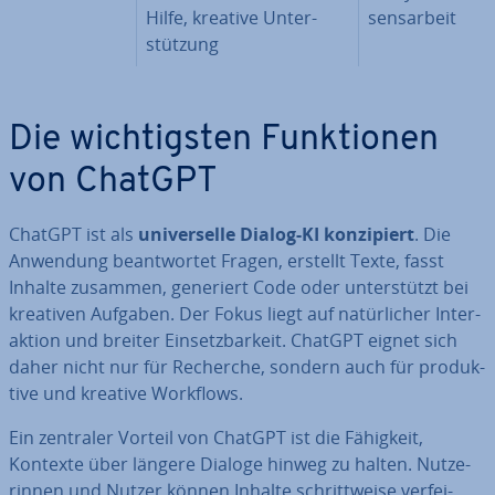
Hilfe, kreative Un­ter­
sens­ar­beit
stüt­zung
Die wich­tigs­ten Funk­tio­nen
von ChatGPT
ChatGPT ist als
uni­ver­sel­le Dialog-KI kon­zi­piert
. Die
Anwendung be­ant­wor­tet Fragen, erstellt Texte, fasst
Inhalte zusammen, generiert Code oder un­ter­stützt bei
kreativen Aufgaben. Der Fokus liegt auf na­tür­li­cher In­ter­
ak­ti­on und breiter Ein­setz­bar­keit. ChatGPT eignet sich
daher nicht nur für Recherche, sondern auch für pro­duk­
ti­ve und kreative Workflows.
Ein zentraler Vorteil von ChatGPT ist die Fähigkeit,
Kontexte über längere Dialoge hinweg zu halten. Nut­ze­
rin­nen und Nutzer können Inhalte schritt­wei­se ver­fei­