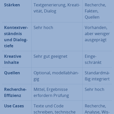
Stärken
Text­ge­ne­rie­rung, Krea­ti­
Recherche,
vi­tät, Dialog
Fakten,
Quellen
Kon­text­ver­
Sehr hoch
Vorhanden,
ständ­nis
aber weniger
und Dia­log­
aus­ge­prägt
tie­fe
Kreative
Sehr gut geeignet
Ein­ge­
Inhalte
schränkt
Quellen
Optional, mo­dell­ab­hän­
Stan­dard­mä­
gig
ßig in­te­griert
Recherche-
Mittel, Er­geb­nis­se
Sehr hoch
Effizienz
erfordern Prüfung
Use Cases
Texte und Code
Recherche,
schreiben, tech­ni­sche
Analyse, Wis­