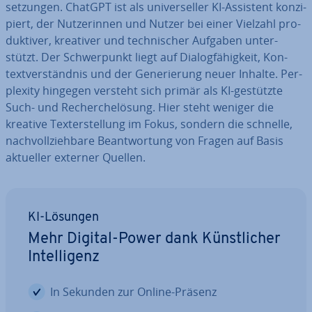
set­zun­gen. ChatGPT ist als uni­ver­sel­ler KI-Assistent kon­zi­
piert, der Nut­ze­rin­nen und Nutzer bei einer Vielzahl pro­
duk­ti­ver, kreativer und tech­ni­scher Aufgaben un­ter­
stützt. Der Schwer­punkt liegt auf Dia­log­fä­hig­keit, Kon­
text­ver­ständ­nis und der Ge­ne­rie­rung neuer Inhalte. Per­
ple­xi­ty hingegen versteht sich primär als KI-gestützte
Such- und Re­cher­che­lö­sung. Hier steht weniger die
kreative Tex­terstel­lung im Fokus, sondern die schnelle,
nach­voll­zieh­ba­re Be­ant­wor­tung von Fragen auf Basis
aktueller externer Quellen.
KI-Lösungen
Mehr Digital-Power dank Künst­li­cher
In­tel­li­genz
In Sekunden zur Online-Präsenz