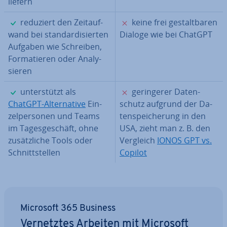
liefern
✓
✗
reduziert den Zeit­auf­
keine frei ge­stalt­ba­ren
wand bei stan­dar­di­sier­ten
Dialoge wie bei ChatGPT
Aufgaben wie Schreiben,
For­ma­tie­ren oder Ana­ly­
sie­ren
✓
✗
un­ter­stützt als
ge­rin­ge­rer Da­ten­
ChatGPT-Al­ter­na­ti­ve
Ein­
schutz aufgrund der Da­
zel­per­so­nen und Teams
ten­spei­che­rung in den
im Ta­ges­ge­schäft, ohne
USA, zieht man z. B. den
zu­sätz­li­che Tools oder
Vergleich
IONOS GPT vs.
Schnitt­stel­len
Copilot
Microsoft 365 Business
Ver­netz­tes Arbeiten mit Microsoft