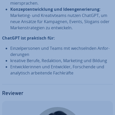
mier­spra­chen.
Kon­zept­ent­wick­lung und Ideen­ge­ne­rie­rung:
Marketing- und Krea­tiv­teams nutzen ChatGPT, um
neue Ansätze für Kampagnen, Events, Slogans oder
Mar­ken­stra­te­gien zu ent­wi­ckeln.
ChatGPT ist praktisch für:
Ein­zel­per­so­nen und Teams mit wech­seln­den An­for­
de­run­gen
kreative Berufe, Redaktion, Marketing und Bildung
Ent­wick­le­rin­nen und Ent­wick­ler, For­schen­de und
ana­ly­tisch ar­bei­ten­de Fach­kräf­te
Reviewer