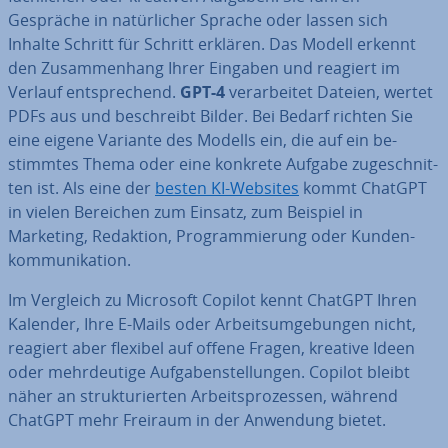
Gespräche in na­tür­li­cher Sprache oder lassen sich
Inhalte Schritt für Schritt erklären. Das Modell erkennt
den Zu­sam­men­hang Ihrer Eingaben und reagiert im
Verlauf ent­spre­chend.
GPT-4
ver­ar­bei­tet Dateien, wertet
PDFs aus und be­schreibt Bilder. Bei Bedarf richten Sie
eine eigene Variante des Modells ein, die auf ein be­
stimm­tes Thema oder eine konkrete Aufgabe zu­ge­schnit­
ten ist. Als eine der
besten KI-Websites
kommt ChatGPT
in vielen Bereichen zum Einsatz, zum Beispiel in
Marketing, Redaktion, Pro­gram­mie­rung oder Kun­den­
kom­mu­ni­ka­ti­on.
Im Vergleich zu Microsoft Copilot kennt ChatGPT Ihren
Kalender, Ihre E-Mails oder Ar­beits­um­ge­bun­gen nicht,
reagiert aber flexibel auf offene Fragen, kreative Ideen
oder mehr­deu­ti­ge Auf­ga­ben­stel­lun­gen. Copilot bleibt
näher an struk­tu­rier­ten Ar­beits­pro­zes­sen, während
ChatGPT mehr Freiraum in der Anwendung bietet.