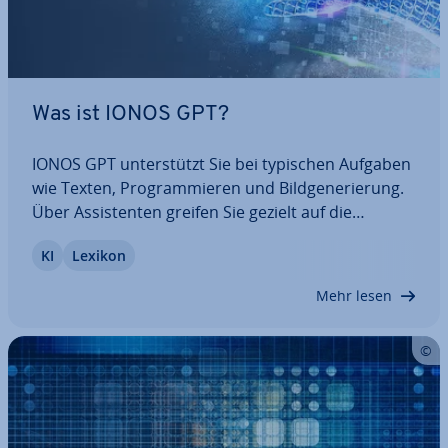
Was ist IONOS GPT?
IONOS GPT un­ter­stützt Sie bei typischen Aufgaben
wie Texten, Pro­gram­mie­ren und Bild­ge­ne­rie­rung.
Über As­sis­ten­ten greifen Sie gezielt auf die
passenden Funk­tio­nen zu. Die Plattform nutzt aus­
KI
Lexikon
schließ­lich Re­chen­zen­tren in Deutsch­land. Ihre
Daten bleiben in der EU, werden…
Mehr lesen