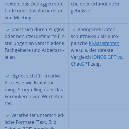
Texten, das Debuggen von
che oder erfundene Er­
Code oder das Vor­be­rei­ten
geb­nis­se
von Meetings
✓
✗
passt sich durch Plugins
ge­rin­ge­res Da­ten­
oder be­nut­zer­de­fi­nier­te Ein­
schutz­ni­veau als eu­ro­
stel­lun­gen an ver­schie­de­ne
päi­sche
KI-As­sis­ten­ten
Fach­ge­bie­te und Ar­beits­sti­
wie u. a. der direkte
le an
Vergleich
IONOS GPT vs.
ChatGPT
zeigt
✓
eignet sich für kreative
Prozesse wie Brain­stor­
ming, Sto­rytel­ling oder das
For­mu­lie­ren von Wer­be­tex­
ten
✓
ver­ar­bei­tet un­ter­schied­
li­che Formate (Text, Bild,