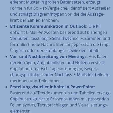
erkennt Muster in großen Da­ten­sät­zen, erzeugt
Formeln für Soll-Ist-Ver­glei­che, iden­ti­fi­ziert Ausreißer
und schlägt Dia­gramm­ty­pen vor, die die Aus­sa­ge­
kraft der Zahlen erhöhen.
Ef­fi­zi­en­te Kom­mu­ni­ka­ti­on in Outlook:
Die KI
entwirft E-Mail-Antworten basierend auf bis­he­ri­gen
Verläufen, fasst lange Schrift­wech­sel zusammen und
for­mu­liert neue Nach­rich­ten, angepasst an die Emp­
fän­ge­rin oder den Empfänger sowie den Inhalt.
Vor- und Nach­be­rei­tung von Meetings:
Aus Ka­len­
der­ein­trä­gen, Auf­ga­ben­lis­ten und Notizen erstellt
Copilot au­to­ma­tisch Ta­ges­ord­nun­gen, Be­spre­
chungs­pro­to­kol­le oder Nachfass-E-Mails für Teil­neh­
me­rin­nen und Teil­neh­mer.
Er­stel­lung visueller Inhalte in Power­Point:
Basierend auf Text­do­ku­men­ten und Tabellen erzeugt
Copilot struk­tu­rier­te Prä­sen­ta­tio­nen mit passenden
Fo­li­en­lay­outs, Text­vor­schlä­gen und Vi­sua­li­sie­rungs­
ele­men­ten.