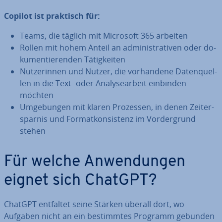
Copilot ist praktisch für:
Teams, die täglich mit Microsoft 365 arbeiten
Rollen mit hohem Anteil an ad­mi­nis­tra­ti­ven oder do­
ku­men­tie­ren­den Tä­tig­kei­ten
Nut­ze­rin­nen und Nutzer, die vor­han­de­ne Da­ten­quel­
len in die Text- oder Ana­ly­se­ar­beit einbinden
möchten
Um­ge­bun­gen mit klaren Prozessen, in denen Zeit­er­
spar­nis und For­mat­kon­sis­tenz im Vor­der­grund
stehen
Für welche An­wen­dun­gen
eignet sich ChatGPT?
ChatGPT entfaltet seine Stärken überall dort, wo
Aufgaben nicht an ein be­stimm­tes Programm gebunden