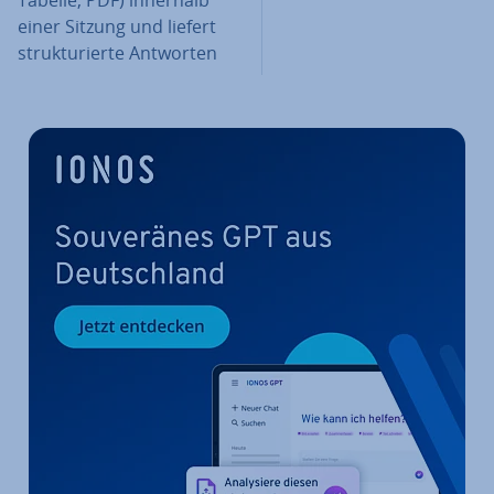
Tabelle, PDF) innerhalb
einer Sitzung und liefert
struk­tu­rier­te Antworten