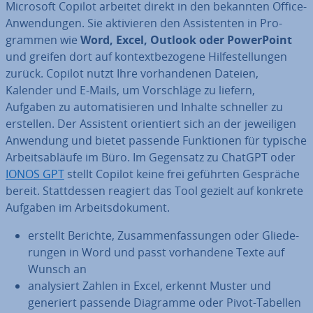
Microsoft Copilot arbeitet direkt in den bekannten Office-
An­wen­dun­gen. Sie ak­ti­vie­ren den As­sis­ten­ten in Pro­
gram­men wie
Word, Excel, Outlook oder Power­Point
und greifen dort auf kon­text­be­zo­ge­ne Hil­fe­stel­lun­gen
zurück. Copilot nutzt Ihre vor­han­de­nen Dateien,
Kalender und E-Mails, um Vor­schlä­ge zu liefern,
Aufgaben zu au­to­ma­ti­sie­ren und Inhalte schneller zu
erstellen. Der Assistent ori­en­tiert sich an der je­wei­li­gen
Anwendung und bietet passende Funk­tio­nen für typische
Ar­beits­ab­läu­fe im Büro. Im Gegensatz zu ChatGPT oder
IONOS GPT
stellt Copilot keine frei geführten Gespräche
bereit. Statt­des­sen reagiert das Tool gezielt auf konkrete
Aufgaben im Ar­beits­do­ku­ment.
erstellt Berichte, Zu­sam­men­fas­sun­gen oder Glie­de­
run­gen in Word und passt vor­han­de­ne Texte auf
Wunsch an
ana­ly­siert Zahlen in Excel, erkennt Muster und
generiert passende Diagramme oder Pivot-Tabellen