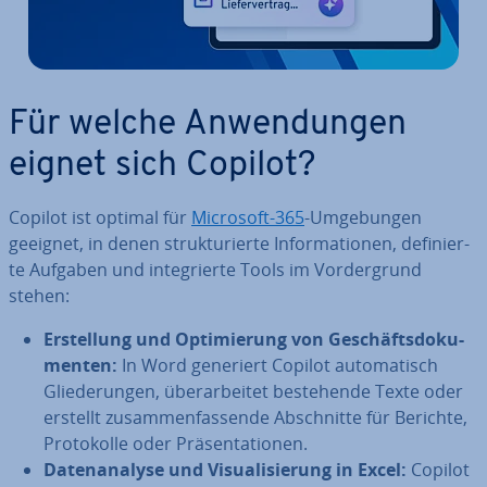
Für welche An­wen­dun­gen
eignet sich Copilot?
Copilot ist optimal für
Microsoft-365
-Um­ge­bun­gen
geeignet, in denen struk­tu­rier­te In­for­ma­tio­nen, de­fi­nier­
te Aufgaben und in­te­grier­te Tools im Vor­der­grund
stehen:
Er­stel­lung und Op­ti­mie­rung von Ge­schäfts­do­ku­
men­ten:
In Word generiert Copilot au­to­ma­tisch
Glie­de­run­gen, über­ar­bei­tet be­stehen­de Texte oder
erstellt zu­sam­men­fas­sen­de Ab­schnit­te für Berichte,
Pro­to­kol­le oder Prä­sen­ta­tio­nen.
Da­ten­ana­ly­se und Vi­sua­li­sie­rung in Excel:
Copilot