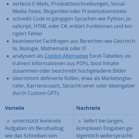
verfasst E-Mails, Pro­dukt­be­schrei­bun­gen, Social-
Media-Texte, Blog­ar­ti­kel oder Prä­sen­ta­ti­ons­tex­te
schreibt Code in gängigen Sprachen wie Python, Ja­
va­Script, HTML oder C#, erklärt Funk­tio­nen und kor­
ri­giert Fehler
be­ant­wor­tet Fach­fra­gen aus Bereichen wie Ge­schich­
te, Biologie, Ma­the­ma­tik oder IT
ana­ly­siert als
Copilot-Al­ter­na­ti­ve
Excel-Tabellen, ex­
tra­hiert In­for­ma­tio­nen aus PDFs, fasst Inhalte
zusammen oder be­schreibt hoch­ge­la­de­ne Bilder
übernimmt de­fi­nier­te Rollen, etwa als Mar­ke­ting­be­
ra­ter, Kar­rie­re­coach, Sprach­trai­ner oder Ideen­ge­ber
durch Custom GPTs
Vorteile
Nachteile
✓
✗
un­ter­stützt konkrete
liefert bei langen,
Aufgaben im Be­rufs­all­tag
komplexen Eingaben ge­
wie das Schreiben von
le­gent­lich wi­der­sprüch­li­