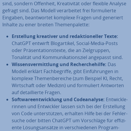
sind, sondern Offenheit, Krea­ti­vi­tät oder flexible Analyse
gefragt sind. Das Modell ver­ar­bei­tet frei for­mu­lier­te
Eingaben, be­ant­wor­tet komplexe Fragen und generiert
Inhalte zu einer breiten The­men­pa­let­te:
Er­stel­lung kreativer und re­dak­tio­nel­ler Texte:
ChatGPT entwirft Blog­ar­ti­kel, Social-Media-Posts
oder Prä­sen­ta­ti­ons­tex­te, die an Ziel­grup­pen,
Tonalität und Kom­mu­ni­ka­ti­ons­ziel angepasst sind.
Wis­sens­ver­mitt­lung und Re­cher­che­hil­fe:
Das
Modell erklärt Fach­be­grif­fe, gibt Ein­füh­run­gen in
komplexe The­men­be­rei­che (zum Beispiel KI, Recht,
Wirt­schaft oder Medizin) und for­mu­liert Antworten
auf de­tail­lier­te Fragen.
Soft­ware­ent­wick­lung und Code­ana­ly­se:
Ent­wick­le­
rin­nen und Ent­wick­ler lassen sich bei der Er­stel­lung
von Code un­ter­stüt­zen, erhalten Hilfe bei der Feh­ler­
su­che oder bitten ChatGPT um Vor­schlä­ge für ef­fi­zi­
en­te Lö­sungs­an­sät­ze in ver­schie­de­nen Pro­gram­