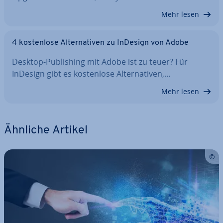
Mehr lesen
4 kos­ten­lo­se Al­ter­na­ti­ven zu InDesign von Adobe
Desktop-Pu­bli­shing mit Adobe ist zu teuer? Für
InDesign gibt es kos­ten­lo­se Al­ter­na­ti­ven,…
Mehr lesen
Ähnliche Artikel