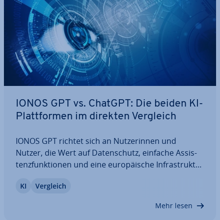
IONOS GPT vs. ChatGPT: Die beiden KI-
Platt­for­men im direkten Vergleich
IONOS GPT richtet sich an Nut­ze­rin­nen und
Nutzer, die Wert auf Da­ten­schutz, einfache As­sis­
tenz­funk­tio­nen und eine eu­ro­päi­sche In­fra­struk­tur
legen. ChatGPT bietet viel­sei­ti­ge Ein­satz­mög­lich­kei­
KI
Vergleich
ten mit leis­tungs­star­ken Modellen. Wir erklären,
wie sich beide Platt­for­men im…
Mehr lesen