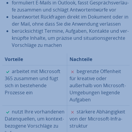
for­mu­liert E-Mails in Outlook, fasst Ge­sprächs­ver­läu­
fe zusammen und schlägt Ant­wort­ent­wür­fe vor
be­ant­wor­tet Rück­fra­gen direkt im Dokument oder in
der Mail, ohne dass Sie die Anwendung verlassen
be­rück­sich­tigt Termine, Aufgaben, Kontakte und ver­
knüpf­te Inhalte, um präzise und si­tua­ti­ons­ge­rech­te
Vor­schlä­ge zu machen
Vorteile
Nachteile
✓
✗
arbeitet mit Microsoft
begrenzte Offenheit
365 zusammen und fügt
für kreative oder
sich in be­stehen­de
außerhalb von Microsoft-
Prozesse ein
Um­ge­bun­gen liegende
Aufgaben
✓
✗
nutzt Ihre vor­han­de­nen
stärkere Ab­hän­gig­keit
Da­ten­quel­len, um kon­text­
von der Microsoft-In­fra­
be­zo­ge­ne Vor­schlä­ge zu
struk­tur