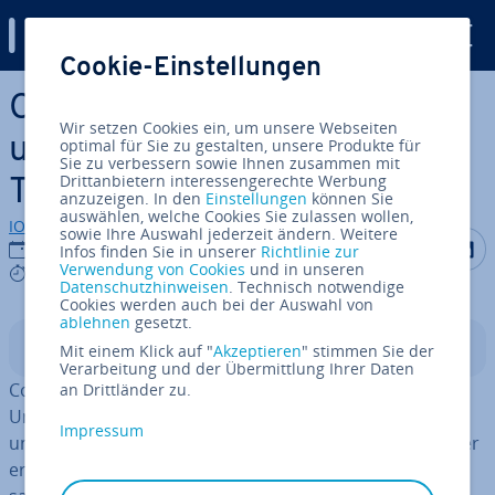
Digital Guide
Cookie-Einstellungen
Zum Haupt­in­halt springen
Copilot vs. ChatGPT: Worin
Wir setzen Cookies ein, um unsere Webseiten
un­ter­schei­den sich die KI-
optimal für Sie zu gestalten, unsere Produkte für
Sie zu verbessern sowie Ihnen zusammen mit
Drittanbietern interessengerechte Werbung
Tools?
anzuzeigen. In den
Einstellungen
können Sie
auswählen, welche Cookies Sie zulassen wollen,
IONOS Redaktion
sowie Ihre Auswahl jederzeit ändern. Weitere
Auf Facebo
Auf Tw
A
07.08.2025
Infos finden Sie in unserer
Richtlinie zur
Verwendung von Cookies
und in unseren
7 mins
Datenschutzhinweisen
. Technisch notwendige
Cookies werden auch bei der Auswahl von
ablehnen
gesetzt.
In­halts­ver­zeich­nis
Mit einem Klick auf "
Akzeptieren
" stimmen Sie der
Verarbeitung und der Übermittlung Ihrer Daten
Copilot un­ter­stützt Sie innerhalb der Microsoft-
an Drittländer zu.
Umgebung, während ChatGPT viel­sei­tig ein­setz­bar ist
Impressum
und sich für ganz un­ter­schied­li­che Aufgaben eignet. Hier
erfahren Sie die wich­tigs­ten Un­ter­schie­de und Ge­mein­