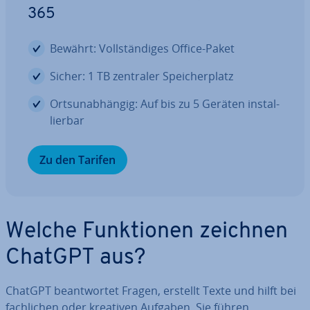
365
Bewährt: Voll­stän­di­ges Office-Paket
Sicher: 1 TB zentraler Spei­cher­platz
Orts­un­ab­hän­gig: Auf bis zu 5 Geräten in­stal­
lier­bar
Zu den Tarifen
Welche Funk­tio­nen zeichnen
ChatGPT aus?
ChatGPT be­ant­wor­tet Fragen, erstellt Texte und hilft bei
fach­li­chen oder kreativen Aufgaben. Sie führen