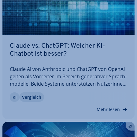
Claude vs. ChatGPT: Welcher KI-
Chatbot ist besser?
Claude AI von Anthropic und ChatGPT von OpenAI
gelten als Vorreiter im Bereich ge­ne­ra­ti­ver Sprach­
mo­del­le. Beide Systeme un­ter­stüt­zen Nut­ze­rin­nen
und Nutzer bei der Text­pro­duk­ti­on, Ideen­fin­dung,
KI
Vergleich
Analyse und mehr. Wir erklären, was Claude vs.
ChatGPT un­ter­schei­det und welche…
Mehr lesen