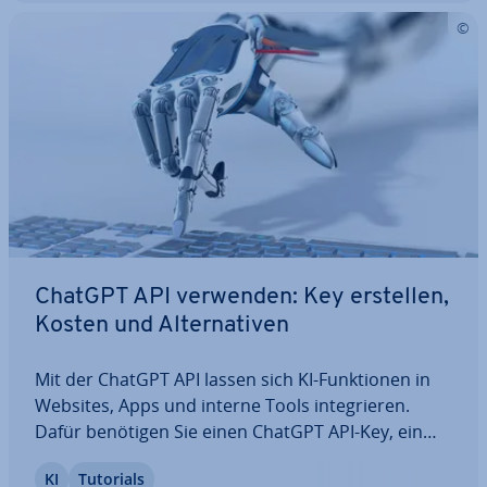
ChatGPT API verwenden: Key erstellen,
Kosten und Al­ter­na­ti­ven
Mit der ChatGPT API lassen sich KI-Funk­tio­nen in
Websites, Apps und interne Tools in­te­grie­ren.
Dafür benötigen Sie einen ChatGPT API-Key, ein
passendes Modell und ein Grund­ver­ständ­nis für
KI
Tutorials
Kosten, Limits und tech­ni­sche An­for­de­run­gen. In