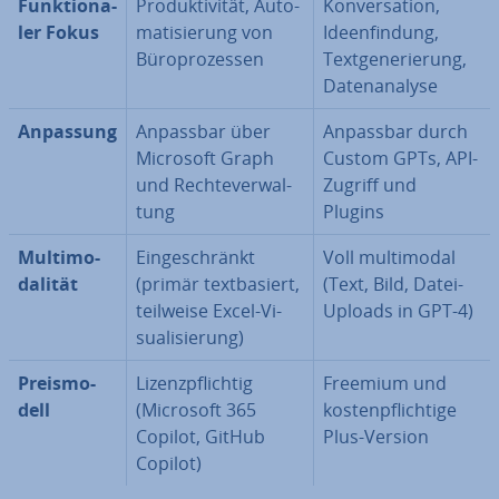
Funk­tio­na­
Pro­duk­ti­vi­tät, Au­to­
Kon­ver­sa­ti­on,
ler Fokus
ma­ti­sie­rung von
Ideen­fin­dung,
Bü­ro­pro­zes­sen
Text­ge­ne­rie­rung,
Da­ten­ana­ly­se
Anpassung
Anpassbar über
Anpassbar durch
Microsoft Graph
Custom GPTs, API-
und Rech­te­ver­wal­
Zugriff und
tung
Plugins
Mul­ti­mo­
Ein­ge­schränkt
Voll mul­ti­mo­dal
da­li­tät
(primär text­ba­siert,
(Text, Bild, Datei-
teilweise Excel-Vi­
Uploads in GPT-4)
sua­li­sie­rung)
Preis­mo­
Li­zenz­pflich­tig
Freemium und
dell
(Microsoft 365
kos­ten­pflich­ti­ge
Copilot, GitHub
Plus-Version
Copilot)