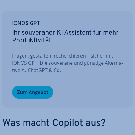
IONOS GPT
Ihr sou­ve­rä­ner KI Assistent für mehr
Pro­duk­ti­vi­tät.
Fragen, gestalten, re­cher­chie­ren – sicher mit
IONOS GPT. Die souveräne und günstige Al­ter­na­
ti­ve zu ChatGPT & Co.
Zum Angebot
Was macht Copilot aus?