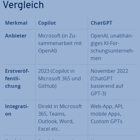
Vergleich
Merkmal
Copilot
ChatGPT
Anbieter
Microsoft (in Zu­
OpenAI, un­ab­hän­
sam­men­ar­beit mit
gi­ges KI-For­
OpenAI)
schungs­un­ter­neh­
men
Erst­ver­öf­
2023 (Copilot in
November 2022
fent­li­
Microsoft 365 und
(ChatGPT
chung
GitHub)
basierend auf
GPT-3)
In­te­gra­ti­
Direkt in Microsoft
Web-App, API,
on
365, Teams,
mobile Apps,
Outlook, Word,
Custom GPTs
Excel etc.