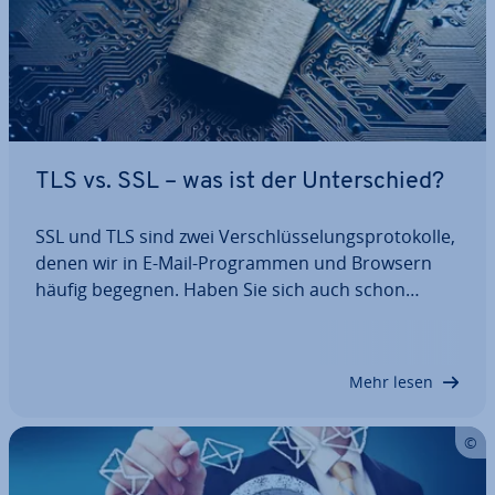
TLS vs. SSL – was ist der Un­ter­schied?
SSL und TLS sind zwei Ver­schlüs­se­lungs­pro­to­kol­le,
denen wir in E-Mail-Pro­gram­men und Browsern
häufig begegnen. Haben Sie sich auch schon
gefragt, welches Sie auswählen sollen, wenn Sie
etwa bei der Kon­fi­gu­ra­ti­on eines E-Mail-Clients
danach gefragt werden? Hier erfahren Sie, wo…
Mehr lesen