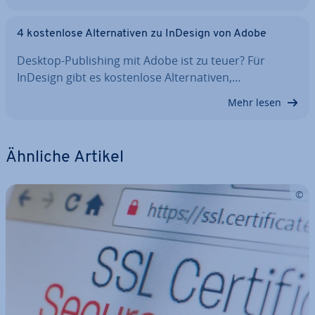
4 kos­ten­lo­se Al­ter­na­ti­ven zu InDesign von Adobe
Desktop-Pu­bli­shing mit Adobe ist zu teuer? Für
InDesign gibt es kos­ten­lo­se Al­ter­na­ti­ven,…
Mehr lesen
Ähnliche Artikel