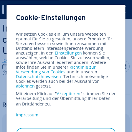
Digital Guide
Cookie-Einstellungen
Zum Haupt­in­halt springen
In­stal­ling a Free SSL Cer­ti­fi­
Wir setzen Cookies ein, um unsere Webseiten
ca­te from Let’s Encrypt on
optimal für Sie zu gestalten, unsere Produkte für
Sie zu verbessern sowie Ihnen zusammen mit
Drittanbietern interessengerechte Werbung
Ubuntu
anzuzeigen. In den
Einstellungen
können Sie
auswählen, welche Cookies Sie zulassen wollen,
IONOS Redaktion
sowie Ihre Auswahl jederzeit ändern. Weitere
Auf Facebo
Auf Tw
A
07.06.2021
Infos finden Sie in unserer
Richtlinie zur
Verwendung von Cookies
und in unseren
0 min
Datenschutzhinweisen
. Technisch notwendige
Cookies werden auch bei der Auswahl von
ablehnen
gesetzt.
Mit einem Klick auf "
Akzeptieren
" stimmen Sie der
Verarbeitung und der Übermittlung Ihrer Daten
an Drittländer zu.
Reviewers
Impressum