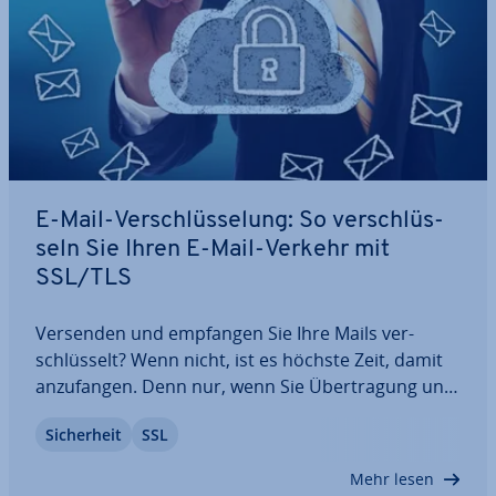
E-Mail-Ver­schlüs­se­lung: So ver­schlüs­
seln Sie Ihren E-Mail-Verkehr mit
SSL/TLS
Versenden und empfangen Sie Ihre Mails ver­
schlüs­selt? Wenn nicht, ist es höchste Zeit, damit
an­zu­fan­gen. Denn nur, wenn Sie Über­tra­gung und
Inhalt von E-Mails ver­schlüs­seln, sind Ihre Daten
Si­cher­heit
SSL
auf dem Trans­port­weg sicher. An­dern­falls können
Unbefugte mit nur wenig Aufwand Ihren…
Mehr lesen