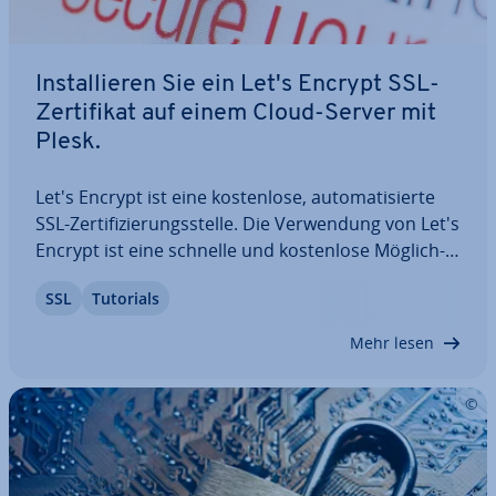
In­stal­lie­ren Sie ein Let's Encrypt SSL-
Zer­ti­fi­kat auf einem Cloud-Server mit
Plesk.
Let's Encrypt ist eine kos­ten­lo­se, au­to­ma­ti­sier­te
SSL-Zer­ti­fi­zie­rungs­stel­le. Die Ver­wen­dung von Let's
Encrypt ist eine schnelle und kos­ten­lo­se Mög­lich­
keit, ein SSL-Zer­ti­fi­kat für Ihre Website zu erhalten.
SSL
Tutorials
Mit Plesk können Sie mit wenigen Klicks ein Let's
Encrypt SSL-Zer­ti­fi­kat…
Mehr lesen