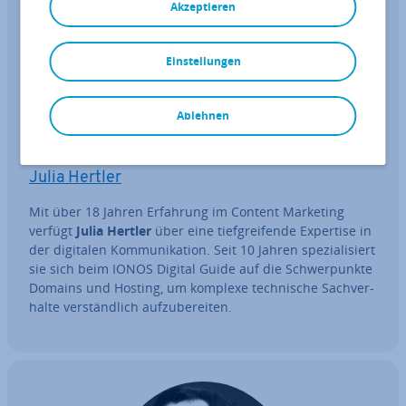
Akzeptieren
Einstellungen
Ablehnen
Julia Hertler
Mit über 18 Jahren Erfahrung im Content Marketing
verfügt
Julia Hertler
über eine tief­grei­fen­de Expertise in
der digitalen Kom­mu­ni­ka­ti­on. Seit 10 Jahren spe­zia­li­siert
sie sich beim IONOS Digital Guide auf die Schwer­punk­te
Domains und Hosting, um komplexe tech­ni­sche Sach­ver­
hal­te ver­ständ­lich auf­zu­be­rei­ten.